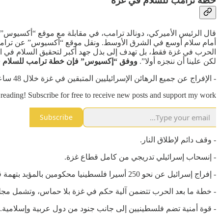
خطة ترامب للسلام في غزة
قال الرئيس الأميركي، دونالد ترامب، في مقابلة مع موقع “أكسيوس”، ي
أمام سلام أوسع في الشرق الأوسط. ونقل موقع “أكسيوس” عن ترامب قوله:
الحرب في غزة فقط، بل تهدف إلى بذل جهد أكبر لتحقيق السلام في ا
لكن علينا أن ننجزه أولا”.
ووفق “إكسيوس” فإن خطة ترامب للسلام في غ
- الإفراج عن جميع الرهائن الإسرائيليين المتبقين في غزة خلال 48 ساعة من وقف إطلاق النار.
reading! Subscribe for free to receive new posts and support my work.
Subscribe
- وقف دائم لإطلاق النار.
- إنسحاب إسرائيلي تدريجي من كامل قطاع غزة.
- إفراج إسرائيل عن نحو 250 أسيرا فلسطينيا محكومين بالمؤبد بتهمة قتل إسرائيليين، إضافة إلى نحو 2000 فلسطيني أعتقلوا في غزة منذ 7 أكتوبر.
- خطة ما بعد الحرب تتضمن آلية حكم في غزة بلا حماس، وتشمل مجل
- قوة أمنية تضم فلسطينيين إلى جانب جنود من دول عربية وإسلامية.