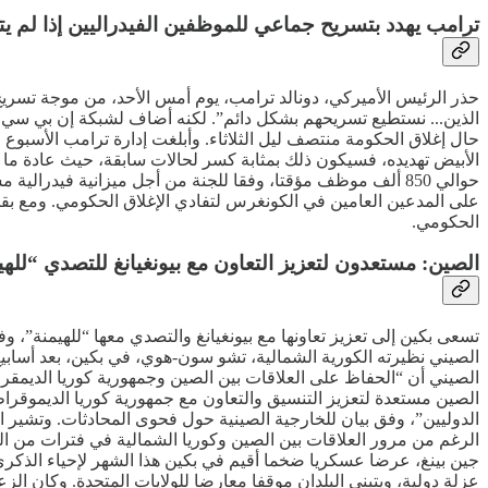
ترامب يهدد بتسريح جماعي للموظفين الفيدراليين إذا لم ي
حذر الرئيس الأميركي، دونالد ترامب، يوم أمس الأحد، من موجة تسريح
الذين... نستطيع تسريحهم بشكل دائم”. لكنه أضاف لشبكة إن بي سي ن
حال إغلاق الحكومة منتصف ليل الثلاثاء. وأبلغت إدارة ترامب الأسبوع ا
حوالي 850 ألف موظف مؤقتا، وفقا للجنة من أجل ميزانية فيد
على المدعين العامين في الكونغرس لتفادي الإغلاق الحكومي. ومع بقاء 
الحكومي.
الصين: مستعدون لتعزيز التعاون مع بيونغيانغ للتصدي “للهي
تسعى بكين إلى تعزيز تعاونها مع بيونغيانغ والتصدي معها “للهيمنة”، وف
الصيني نظيرته الكورية الشمالية، تشو سون-هوي، في بكين، بعد أسابيع ع
الصيني أن “الحفاظ على العلاقات بين الصين وجمهورية كوريا الديمقراط
الصين مستعدة لتعزيز التنسيق والتعاون مع جمهورية كوريا الديموقراط
الدوليين”، وفق بيان للخارجية الصينية حول فحوى المحادثات. وتشير ا
الرغم من مرور العلاقات بين الصين وكوريا الشمالية في فترات من الت
جين بينغ، عرضا عسكريا ضخما أقيم في بكين هذا الشهر لإحياء الذكرى ا
عزلة دولية، ويتبنى البلدان موقفا معارضا للولايات المتحدة. وكان ال