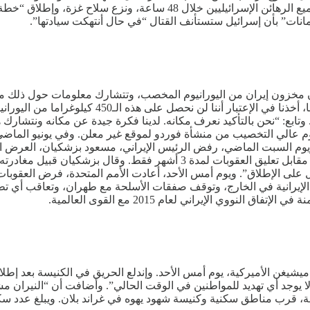
يشار إلى أن أبرز مبادئ خطة ترامب لإنهاء الحرب هي إطلاق سراح جميع ال
انات” بأن إسرائيل ستستأنف القتال “في حال أنتهكت سيادتها”.
كان مخزون إيران من اليورانيوم المخصب، وتتشارك معلومات حول ذلك مع
الإخبارية الأميركية: “قبل وبعد أن قررت الولايات الم
نيوم عالي التخصيب من منشأة فوردو لموقع غير معلن. وفي يونيو الم
 ويوم السبت الماضي، رفض الرئيس الإيراني، مسعود بزشكيان، العرض ال
المتحدة، القاضي بتخلي طهران عن برنامج تخصيب اليورانيوم بالكامل مقابل تعلي
لعقوبات. هذا غير مقبول على الإطلاق”. ويوم أمس الأحد، أعادت الأمم المتحدة، فر
يرانية في الخارج، وتوقف صفقات الأسلحة مع طهران، وتعاقب أي تطوير ل
وي الإيراني لعام 2015 مع القوى العالمية.
شيغن الأميركية، يوم أمس الأحد. وإندلع الحريق في الكنيسة بعد إطلاق
لا يوجد أي تهديد للمواطنين في الوقت الحالي”. وأضافت أن “النيران م
ب مناطق سكنية وكنيسة شهود يهوه في غراند بلان. ويبلغ عدد سكان البلدة 