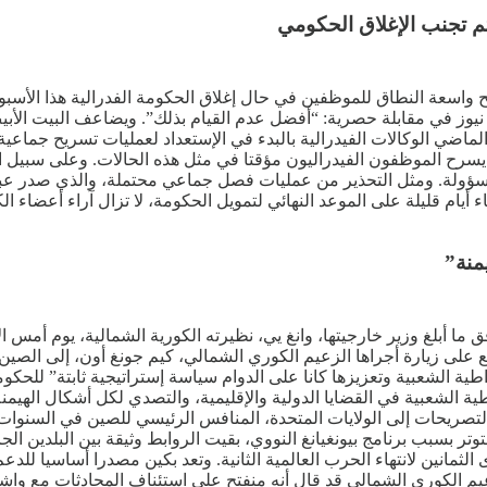
تم تجنب الإغلاق الحكومي
 واسعة النطاق للموظفين في حال إغلاق الحكومة الفدرالية هذا الأسبو
يوز في مقابلة حصرية: “أفضل عدم القيام بذلك”. ويضاعف البيت الأب
لماضي الوكالات الفيدرالية بالبدء في الإستعداد لعمليات تسريح جماعية 
رالية مسؤولة. ومثل التحذير من عمليات فصل جماعي محتملة، والذي صدر 
أيام قليلة على الموعد النهائي لتمويل الحكومة، لا تزال آراء أعضاء 
منة”
ق ما أبلغ وزير خارجيتها، وانغ يي، نظيرته الكورية الشمالية، يوم أمس ا
لى زيارة أجراها الزعيم الكوري الشمالي، كيم جونغ أون، إلى الصين بهد
ية الشعبية وتعزيزها كانا على الدوام سياسة إستراتيجية ثابتة” للحكوم
ية الشعبية في القضايا الدولية والإقليمية، والتصدي لكل أشكال الهيم
لتصريحات إلى الولايات المتحدة، المنافس الرئيسي للصين في السنوات 
وتر بسبب برنامج بيونغيانغ النووي، بقيت الروابط وثيقة بين البلدين 
لثمانين لانتهاء الحرب العالمية الثانية. وتعد بكين مصدرا أساسيا للدع
زعيم الكوري الشمالي قد قال أنه منفتح على استئناف المحادثات مع واشن