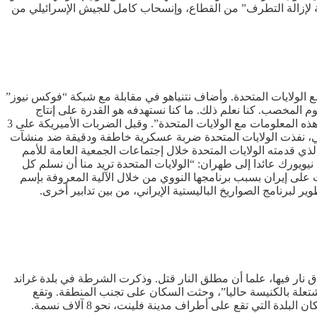
رهائن الإسرائيليين خلال 48 ساعة، ونزع سلاح غزة، وإطلاق “خطة لإزالة التطرف” من القطاع، وإنسحاب كامل للجيش الإسرائيلي من
 الولايات المتحدة. وأضاف نتنياهو في مقابلة مع شبكة “فوكس نيوز”
تحدة الإنضمام إلينا، أخذنا في الإعتبار أننا لن نحصل على هذه الـ450 كيلوغراما من اليورانيوم المخصب. كنا نعلم ذلك. ما كنا نستهدفه هو القدرة على إنتاج
المزيد من هذا اليورانيوم المخصب، وكذلك محاولة تحويله إلى أسلحة”. وتابع: “نحن بالتأكيد نعرف مكانه. لدينا فكرة جيدة عن مكانه ونتشارك هذه المعلومات مع الولايات المتحدة”. وقبل الضربات الأميريكة على 3
اضي، نفذت الولايات المتحدة ضربة عسكرية خاطفة ودقيقة ضد منشآت
ذي قدمته الولايات المتحدة خلال إجتماعات الجمعية العامة للأمم
ق العقوبات لمدة 3 أشهر فقط. وقال بزشكيان قبيل مغادرته نيويورك عائدا إلى طهران: “الولايات المتحدة تريد منا أن نسلم كل
ض العقوبات على إيران بسبب برنامجها النووي من خلال الآلية المعروفة بإسم
برنامج الصواريخ الباليستية الإيراني، من بين تدابير أخرى.
 نار فيها، علما أن مطلق النار قتل. وذكرت الشرطة في بلدة غراند
شتعلة بالكنيسة حاليا”، وحثت السكان على تجنب المنطقة. وتقع
التي تقع على أطراف مدينة فلينت، نحو 8 آلاف نسمة.