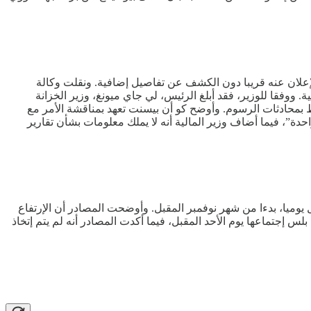
لإعلان عنه قريبا دون الكشف عن تفاصيل إضافية. ونقلت وكالة
 ووفقا للوزير، فقد أبلغ الرئيس، لي جاي ميونغ، وزير الخزانة
ك، حاجة بلاده إلى تسهيلات مبادلة لدعم إستثمار ضخم تصل قيمته إلى 350 مليار دولار، مرتبط بمحادثات الرسوم. وأوضح كو أن بيسنت تعهد بمناقشة الأمر مع
أمن القومي، وي سونغ-لاك، على أن سيؤول غير قادرة على دفع 350 مليار دولار “دفعة واحدة”، فيما أضاف وزير المالية أنه لا يملك معلومات بشأن تقارير
 مصادر مطلعة، أن مجموعة أوبك بلس تتجه للموافقة على زيادة جديدة في إنتاج النفط لا تقل عن 137 ألف برميل يوميا، بدءا من شهر نوفمبر المقبل. وأوضحت المصادر أن الإرتفاع
 إجتماعها يوم الأحد المقبل، فيما أكدت المصادر أنه لم يتم إتخاذ