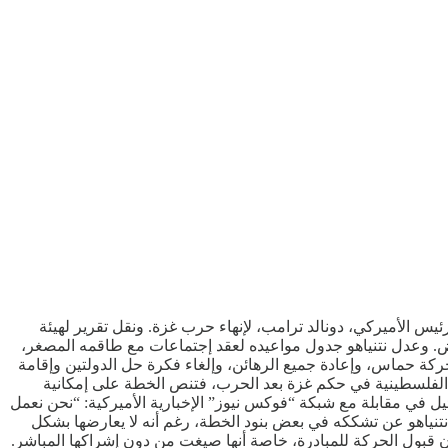
يس الأميركي، دونالد ترامب، لإنهاء حرب غزة. ونقل تقرير لهيئة
لأبيض. وعدل نتنياهو جدول مواعيده لعقد إجتماعات مع طاقمه المصغر،
ية لأي إتفاق، هي تفكيك حركة حماس، وإعادة جميع الرهائن، وإلغاء فكرة حل الدولتين وإقامة
 الفلسطينية في حكم غزة بعد الحرب، فتنص الخطة على إمكانية
 في مقابلة مع شبكة “فوكس نيوز” الإخبارية الأميركية: “نحن نعمل
ق لم تحسم بعد”. وأعرب نتنياهو عن تشككه في بعض بنود الخطة، رغم أنه لا يعارضها بشكل
بول الحركة للمبادرة، خاصة أنها صيغت من دون إشراكها المباشر.