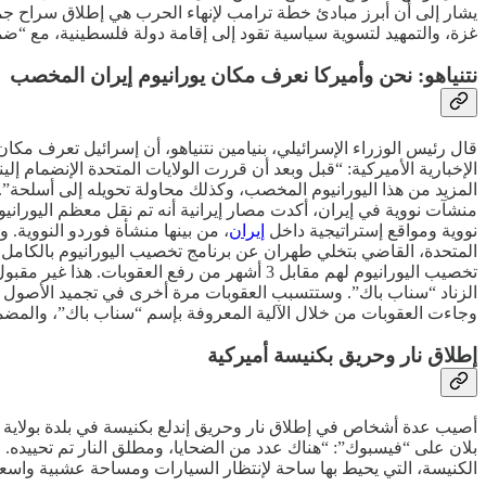
غزة، والتمهيد لتسوية سياسية تقود إلى إقامة دولة فلسطينية، مع “ضم
نتنياهو: نحن وأميركا نعرف مكان يورانيوم إيران المخصب
قال رئيس الوزراء الإسرائيلي، بنيامين نتنياهو، أن إسرائيل تعرف م
منشآت نووية في إيران، أكدت مصار إيرانية أنه تم نقل معظم اليورا
نووية ومواقع إستراتيجية داخل
إيران
، من بينها منشأة فوردو النووية.
تخصيب اليورانيوم لهم مقابل 3 أشهر من رفع ا
الزناد “سناب باك”. وستتسبب العقوبات مرة أخرى في تجميد الأصول الإ
وجاءت العقوبات من خلال الآلية المعروفة بإسم “سناب باك”، والمضمنة في الإتفاق النو
إطلاق نار وحريق بكنيسة أميركية
أصيب عدة أشخاص في إطلاق نار وحريق إندلع بكنيسة في بلدة بولاية مي
بلان على “فيسبوك”: “هناك عدد من الضحايا، ومطلق النار تم تحييده. 
الكنيسة، التي يحيط بها ساحة لإنتظار السيارات ومساحة عشبية واسعة، قر