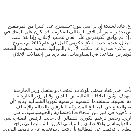
ع، قائلا لشبكة إن بي سي نيوز: “سنسرح عددا كبيرا من الموظفين
يض تحذيراته من أن آلاف الوظائف الحكومية قد تكون على المحك في
إذا لم يوافق الكونغرس على إتفاق لتجنب الإغلاق. وإذا نفذ البيت
الأبيض تهديده، فسيكون ذلك بمثابة كسر لحالات سابقة، حيث عادة ما يسرح الموظفون الفيدراليون مؤقتا في مثل هذه الحالات. وعلى سبيل المثال، عندما حدث إغلاق حكومي كامل في عام 2013 تم تسريح
عبر مذكرة صادرة عن مكتب الإدارة والميزانية، تصعيدا ملحوظا للضغط
الكونغرس متباعدة في المفاوضات، مما يزيد من إحتمالات الإغلاق
لأحد، في إنتقاد ضمني للولايات المتحدة. وإستقبل وزير الخارجية
ف توثيق العلاقات الثنائية بين البلدين. وقال وزير الخارجية
ة الصينية، مستخدما التسمية الرسمية لكوريا الشمالية. وتابع “أن
نة، والدفاع عن المصالح المشتركة للطرفين والعدالة والإنصاف
الأخيرة في كثير من المجالات الإقتصادية والجيوسياسية. وعلى
الجارين. وحضر الزعيم الكوري الشمالي إلى جانب الرئيس الصيني، شي
م الدبلوماسي والإقتصادي والسياسي لكوريا الشمالية التي تواجه
طن إذا توقفت عن المطالبة بأن تتخلى بيونغيانغ عن برنامجها النووي.