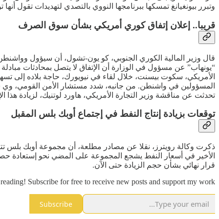
وتبرر بيونغيانغ تمسكها ببرنامجها النووي بالتصدي لتهديدات تقول أنها ت
قريبا.. إعلان إتفاق كوري أمريكي بشأن سوق الصرف
قال وزير المالية الكوري الجنوبي، كو يون-تشول، أن سيؤول وواشنطن 
“يونهاب” عن مسؤول في الوزارة أن الإتفاق لا يتصل بمحادثات مبادلة ا
تحدثت عن مناقشة وزير التجارة الأمريكي، هاورد لوتنيك، لزيادة هذا الإ
توقعات بزيادة إنتاج النفط في إجتماع أوبك بلس المقبل
الأخير في أسعار النفط يشجع المجموعة على المضي نحو إستعادة حصتها ا
قرار نهائي بشأن حجم الزيادة حتى الآن.
reading! Subscribe for free to receive new posts and support my work.
Subscribe