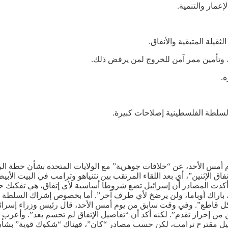
إعمار والتنمية.
قيلة المتبقية والأنفاق.
، وتأمين ممر آمن للخروج لمن يرفض ذلك.
.
لسلطة الفلسطينية إصلاحات كبيرة.
م أمس الأحد، عن “خلافات جوهرية” مع الولايات المتحدة بشأن خطة الرئ
تفاق الإثنين”، أي بعد اللقاء المرتقب بين نتنياهو وترامب في البيت ا
قاء ترامب من أجل مناقشة الخطة المؤلفة من 21 نقطة. وأكدت المصادر أن إسرائيل تضع شروطا أساس
ق، باراك أوباما، ولن يرضخ لأي طرف آخر”. أما بخصوص إشراك السلطة
كل قاطع”. وفي وقت سابق من يوم أمس الأحد، قال رئيس وزراء إسرائيل
ترامب على إتفاق النقاط الـ21، ونأمل أن نتمكن من إحراز تقدم”. لكنه أكد أن “تفاصيل الإتفا
يل مقترح ترامب، لكن حسب مصادر “كان”، فهناك “شكوك قوية” بشأن ق