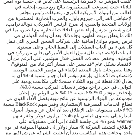
أغلقت المؤشرات الأميركية الرئيسية على تباين في جلسة يوم أمس
الثلاثاء حيث إستوعب المستثمرون نتائج ربع سنوية إيجابية في
الغالب من البنوك الأمريكية الكبرى، وتعليقات رئيس مجلس
الإحتياطي الفدرالي، جيروم باول، والحرب التجارية المستمرة بين
الولايات المتحدة والصين، إذ صرح الرئيس الأمريكي، دونالد ترامب،
بأن واشنطن تدرس إنهاء بعض العلاقات التجارية مع الصين، بما في
ذلك ما يتعلق بزيت الطهي. وجاء ذلك بعد أن بدأت الدولتان في
فرض رسوم موانئ إضافية على شركات الشحن البحري التي تنقل
كل شيء من ألعاب العطلات إلى النفط الخام. وعلى مستوى
البيانات الإقتصادية، ظل سوق العمل الأميركي يعاني من ركود في
التوظيف وخفض معدلات الفصل خلال سبتمبر، على الرغم من أن
الاقتصاد بشكل عام “قد يسير على مسار أكثر ثباتا من المتوقع”،
وفقا لتصريحات باول المعدة للإلقاء في مؤتمر الجمعية الوطنية
لإقتصاديات الأعمال. وإرتفع مؤشر الداو جونز بنسبة 0.4% أي ما
يعادل 200 نقطة في يوم الثلاثاء مسجلا ثاني مكاسب يومية على
التوالي. في حين تراجع مؤشر ناسداك المركب بنسبة 0.8%،
وإنخفض مؤشر S&P500 بنسبة 0.15% على الرغم من إعلان
مجموعة من البنوك الرئيسية عن نتائج قوية بفضل الأداء القوي في
قطاع الخدمات المصرفية الإستثمارية. وقفز سهم BlackRock بنسبة
3% لأعلى مستوياته على الإطلاق بعد أن أعلن عن وصول أصوله
المدارة إلى مستوى قياسي بلغ 13.46 تريليون دولار. وقفز سهم
Walmart بنحو 5% في جلسة الثلاثاء إلى أعلى مستوياته على
الإطلاق، لتضيف الشركة 40 مليار دولار إلى قيمتها السوقية في يوم
واحد. وجاءت هذه المكاسب بعد أن أعلنت الشركة عن شراكتها مع