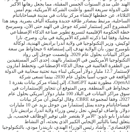
الهند على مدى السنوات الخمس المقبلة، مما يجعل رهانها الأكبر
على الدولة سريعة النمو. وأعلنت الشركة الأمريكية، يوم أمس
الثلاثاء، عن خططها لإنشاء مركز بيانات في مدينة فيساخاباتنام
الساحلية، مرتبط بمصادر طاقة جديدة وشبكة ألياف بصرية. ويعد هذا
المشروع أكبر إستثمار لشركة جوجل في الهند حتى الآن، وسيرسخ
خطة الحكومة الإقليمية لتسريع تطوير صناعة الذكاء الإصطناعي
محليا، وفقا لما ذكرته الشركة الأمريكية في بيان. وصرح، نارا
لوكيش، وزير التكنولوجيا في ولاية أندرا براديش الهندية، لوكالة
بلومبرج نيوز، بأن الولاية تهدف إلى إستضافة 6 جيجاواط من سعة
مراكز البيانات بحلول عام 2029. وإنضمت جوجل إلى رواد
التكنولوجيا الأمريكيين في الإستثمار بالهند، إحدى أكبر المستفيدين
من الطفرة العالمية في مجال الذكاء الإصطناعي. وتخطط أمازون
لإستثمار 12.7 مليار دولار أمريكي لبناء بنية تحتية سحابية في الدولة
الواقعة في جنوب آسيا بحلول عام 2030، بينما تسعى شركة
OpenAI، مطورة تقنية ChatGPT، إلى إنشاء مركز بيانات بقدرة 1
جيجاواط في المنطقة. ومن المتوقع أن تتجاوز الإستثمارات في
سوق مراكز البيانات في البلاد 100 مليار دولار أمريكي بحلول عام
2027، وفقا لمجموعة CBRE. وقال لوكيش أن مركز بيانات
فيساخاباتنام وحده يمثل إستثمارا من جوجل يزيد عن 10 مليارات
دولار. وأضاف لوكيش، نجل رئيس وزراء ولاية أندرا، براديش نارا
تشاندرا بابو نايدو: “الأمر لا يقتصر على توفير الوظائف فحسب، بل
يتعلق أيضا بالتأثير الإيجابي الكبير الذي يحدثه، أي النشاط
الإقتصادي”. وأشاد رئيس الوزراء الهندي، ناريندرا مودي، بالتكنولوجيا