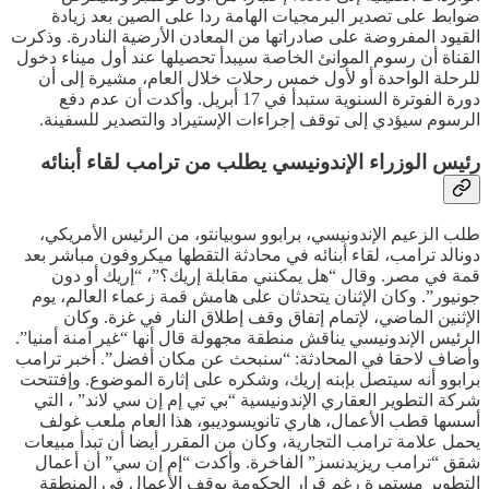
ضوابط على تصدير البرمجيات الهامة ردا على الصين بعد زيادة
القيود المفروضة على صادراتها من المعادن الأرضية النادرة. وذكرت
القناة أن رسوم الموانئ الخاصة سيبدأ تحصيلها عند أول ميناء دخول
للرحلة الواحدة أو لأول خمس رحلات خلال العام، مشيرة إلى أن
دورة الفوترة السنوية ستبدأ في 17 أبريل. وأكدت أن عدم دفع
الرسوم سيؤدي إلى توقف إجراءات الإستيراد والتصدير للسفينة.
رئيس الوزراء الإندونيسي يطلب من ترامب لقاء أبنائه
طلب الزعيم الإندونيسي، برابوو سوبيانتو، من الرئيس الأمريكي،
دونالد ترامب، لقاء أبنائه في محادثة التقطها ميكروفون مباشر بعد
قمة في مصر. وقال “هل يمكنني مقابلة إريك؟”، “إريك أو دون
جونيور”. وكان الإثنان يتحدثان على هامش قمة زعماء العالم، يوم
الإثنين الماضي، لإتمام إتفاق وقف إطلاق النار في غزة. وكان
الرئيس الإندونيسي يناقش منطقة مجهولة قال أنها “غير آمنة أمنيا”.
وأضاف لاحقا في المحادثة: “سنبحث عن مكان أفضل”. أخبر ترامب
برابوو أنه سيتصل بإبنه إريك، وشكره على إثارة الموضوع. وإفتتحت
شركة التطوير العقاري الإندونيسية “بي تي إم إن سي لاند” ، التي
أسسها قطب الأعمال، هاري تانويسوديبو، هذا العام ملعب غولف
يحمل علامة ترامب التجارية، وكان من المقرر أيضا أن تبدأ مبيعات
شقق “ترامب ريزيدنسز” الفاخرة. وأكدت “إم إن سي” أن أعمال
التطوير مستمرة رغم قرار الحكومة بوقف الأعمال في المنطقة