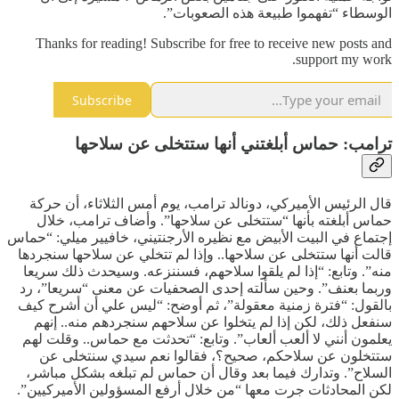
الوسطاء “تفهموا طبيعة هذه الصعوبات”.
Thanks for reading! Subscribe for free to receive new posts and
support my work.
Subscribe
ترامب: حماس أبلغتني أنها ستتخلى عن سلاحها
قال الرئيس الأميركي، دونالد ترامب، يوم أمس الثلاثاء، أن حركة
حماس أبلغته بأنها “ستتخلى عن سلاحها”. وأضاف ترامب، خلال
إجتماع في البيت الأبيض مع نظيره الأرجنتيني، خافيير ميلي: “حماس
قالت أنها ستتخلى عن سلاحها.. وإذا لم تتخلي عن سلاحها سنجردها
منه”. وتابع: “إذا لم يلقوا سلاحهم، فسننزعه. وسيحدث ذلك سريعا
وربما بعنف”. وحين سألته إحدى الصحفيات عن معنى “سريعا”، رد
بالقول: “فترة زمنية معقولة”، ثم أوضح: “ليس علي أن أشرح كيف
سنفعل ذلك، لكن إذا لم يتخلوا عن سلاحهم سنجردهم منه.. إنهم
يعلمون أنني لا ألعب ألعاب”. وتابع: “تحدثت مع حماس.. وقلت لهم
ستتخلون عن سلاحكم، صحيح؟، فقالوا نعم سيدي سنتخلى عن
السلاح”. وتدارك فيما بعد وقال أن حماس لم تبلغه بشكل مباشر،
لكن المحادثات جرت معها “من خلال أرفع المسؤولين الأميركيين”.