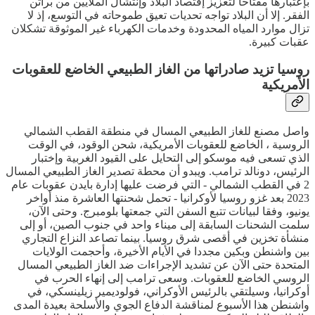
بإعتبارها مفتاحا لتعزيز إقتصاد البلاد وإنتشال الملايين من براثن
الفقر. إلا أن البلاد تواجه تحديات تعيق طموحاته في التوسع، إذ لا
تزال موارد المياه المحدودة وخدمات الكهرباء غير الموثوقة تشكلان
عقبات كبيرة.
روسيا تزيد صادراتها من الغاز الطبيعي الخاضع للعقوبات
الأمريكية
واصل مصنع للغاز الطبيعي المسال في منطقة القطب الشمالي
الروسية ، الخاضع للعقوبات الأمريكية، شحن الوقود، في الوقت
الذي تسعى فيه موسكو إلى التحايل على القيود الغربية وإختبار
الرئيس، دونالد ترامب. ويبدو أن محطة تصدير الغاز الطبيعي المسال
2 في القطب الشمالي - التي فرضت عليها إدارة بايدن عقوبات عام
2023 بعد غزو روسيا لأوكرانيا - تحمل شحنتها العاشرة منذ أواخر
يونيو، وفقا لبيانات تتبع السفن التي جمعتها بلومبرج. وحتى الآن،
سلمت الشحنات السابقة إلى ميناء واحد في جنوب الصين، أو إلى
منشأة تخزين في أقصى شرق روسيا. بينما تصاعد النزاع التجاري
بين واشنطن وبكين مجددا في الأيام الأخيرة، وأحجمت الولايات
المتحدة حتى الآن عن تشديد الإجراءات ضد الغاز الطبيعي المسال
الروسي الخاضع للعقوبات. وسعى ترامب إلى إنهاء الحرب في
أوكرانيا، وسيلتقي بالرئيس الأوكراني، فولوديمير زيلينسكي، في
واشنطن هذا الأسبوع لمناقشة الدفاع الجوي والأسلحة بعيدة المدى