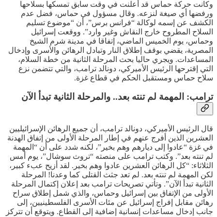
وكانت حركة حماس قد أعلنت في وقت سابق تمسكها بسلاحها
ورفضها أي صيغة لنزعه. وقال مسؤول في حماس، فضل عدم
الكشف عن إسمه لوكالة “فرانس برس”، أن “موضوع تسليم
السلاح المطروح خارج النقاش وغير وارد”. ووقعت إسرائيل
وحماس، يوم الخميس الماضي، إتفاقا في مدينة شرم الشيخ
المصرية، يقضي بوقف إطلاق النار وتبادل الرهائن والأسرى وإدخال
المساعدات. ويجري حاليا بحث المرحلة الثانية من خطة السلام،
التي إقترحها الرئيس الأميركي، دونالد ترامب، والتي تتضمن نزع
سلاح حماس ومستقبل الحكم في قطاع غزة.
ترامب: المهمة لم تنته بعد.. والمرحلة الثانية تبدأ الآن
قال الرئيس الأميركي، دونالد ترامب، أن جميع الرهائن الإسرائيليين
العشرين الذين أفرج عنهم في إطار المرحلة الأولى من إتفاق الهدنة
في غزة “عادوا إلى ديارهم وهم بخير”، لكنه شدد على أن “المهمة
لم تنته بعد”. وكتب ترامب على منصته “تروث سوشال”، يوم أمس
الثلاثاء: “كل الرهائن العشرين عادوا وهم بخير. لقد أزيح عبء كبير،
لكن المهمة لم تنته بعد. لم تعد جثث القتلى كما وعدنا! المرحلة
الثانية تبدأ الآن”. وتأتي تصريحات ترامب بعد إعلان إكتمال المرحلة
الأولى من الإتفاق بين إسرائيل وحماس، والذي شمل إطلاق سراح
رهائن مقابل إفراج إسرائيل عن مئات الأسرى الفلسطينيين، إلى
جانب إدخال مساعدات إنسانية إضافية إلى القطاع. ويتوقع أن تتركز