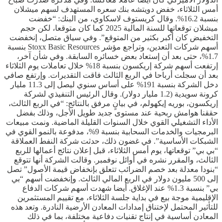
أمس الثلاثاء، خفض دويتشه بنك سعره المستهدف لسهم ميشلان
بنسبة 16.2%. وقال كريستوف لاسكاوي، من البنك: “خفضت
ميشلان توقعاتها للسنة المالية 2025 كما كان متوقعا، لكن حجم
التخفيض كان أكبر بكثير من المتوقع”. وفي سياق متصل، إنخفضت
أسهم شركات التعدين، وتراجع مؤشر Stoxx Basic Resources بنسبة
1.7%، حتى بعد أن إستعاد بعض خسائره السابقة. وفي شأن آخر،
إرتفعت أسهم شركة إريكسون بنسبة 18% خلال تعاملات يوم الثلاثاء
بعد أن سجلت أرباحا في الربع الثالث فاقت التقديرات. وإرتفع صافي
دخل الشركة بنسبة 191% على أساس سنوي ليصل إلى 11.3 مليار
كرونة سويدية (1.2 مليار دولار). وقال الرئيس التنفيذي لشركة
إريكسون، بوريه إيكهولم، في بيانٍ مرفق بالنتائج: “في الربع الثالث،
حققنا هوامش ربحية عند مستوى جديد طويل الأجل، وذلك بفضل
الأداء التشغيلي القوي خلال السنوات القليلة الماضية. ونمت مبيعات
البرمجيات والخدمات السحابية بنسبة 9%، مدفوعة بالنمو القوي في
الشبكات الأساسية”. في غضون ذلك، حدثت شركة النفط العملاقة
“بي بي” توقعاتها، يوم أمس الثلاثاء، قبل إعلان نتائج أعمالها للربع
الثالث، والمقرر نشره في أوائل نوفمبر. وقالت الشركة أنها تتوقع
“بنودا معدلة بعد خصم الضرائب تتعلق بإنخفاض قيمة الأصول” تصل
إلى 500 مليون دولار في الربع المالي الثالث. وإنخفضت أسهم “بي
بي” بنسبة 1.3% عند الإغلاق. أيضا شهدت أسهم شركات الدفاع
الإقليمية موجة بيع في بداية جلسة الثلاثاء، مع تقييم المستثمرين
للتأثير المحتمل لإختناق إمدادات المعادن الأرضية النادرة. وتعد هذه
المعادن أساسية في إنتاج تقنيات دفاعية مختلفة، بما في ذلك