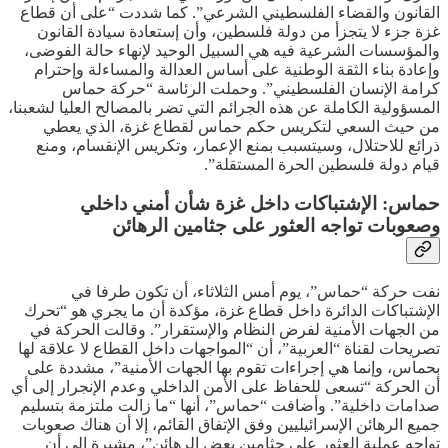
القانون والقضاء الفلسطيني الشرعي”. كما شددت “على أن قطاع
غزة جزء لا يتجزأ من دولة فلسطين، وأن إستعادة سيادة القانون
والمؤسسات الشرعية فيه هي السبيل الوحيد لإنهاء حالة الفوضى،
وإعادة بناء الثقة الوطنية على أساس العدالة والمساءلة وإحترام
كرامة الإنسان الفلسطيني”. وحملت الرئاسة “حركة حماس
المسؤولية الكاملة عن هذه الجرائم التي تضر بالمصالح العليا لشعبنا،
من حيث السعي لتكريس حكم حماس لقطاع غزة، الذي يعطي
ذرائع للاحتلال، وسيتسبب بمنع الإعمار، وتكريس الإنقسام، ومنع
قيام دولة فلسطين الحرة المستقلة”.
حماس: الإشتباكات داخل غزة شأن أمني داخلي
وصعوبات تواجه العثور على جثامين الرهائن
نفت حركة “حماس”، يوم أمس الثلاثاء، أن تكون طرفا في
الإشتباكات الدائرة داخل قطاع غزة، مؤكدة أن ما يجري هو “تحرك
من الجهات الأمنية لفرض النظام والإستقرار”. وقالت الحركة في
تصريحات لقناة “العربية”، أن “المواجهات داخل القطاع لا علاقة لها
بحماس، وإنما هي إجراءات تقوم بها الجهات الأمنية”، مشددة على
أن الحركة “تسعى للحفاظ على الأمن الداخلي وعدم الإنجرار إلى أي
صدامات داخلية”. وأضافت “حماس”، أنها “ما زالت ملتزمة بتسليم
جميع الرهائن الإسرائيليين وفق الإتفاق القائم، إلا أن هناك صعوبات
تواجه عملية العثور على جثامين بعض الرهائن”، مشيرة إلى أن