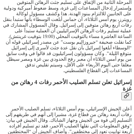
المرحلة الثانية من الإتفاق على تسليم جثث الرهائن المتوفين
وإستمرار إدخال المساعدات إلى غزة، وسط ضغوط أميركية ودولية
على الجانبين للالتزام ببنود الهدنة. هذا وكشف مسؤول لوكالة
رويترز، يوم أمس الثلاثاء، أن حماس أبلغت الوسطاء بأنها ستبدأ بنقل
رفات أربع رهائن متوفين إلى إسرائيل. وقال المسؤول المشارك في
عملية تسليم رفات الرهائن الإسرائيليين أن العملية ستبدأ على
الساعة العاشرة مساء بالتوقيت المحلي (19:00 بتوقيت غرينتش).
كما نقلت صحيفة “جيروزاليم بوست” عن مصدر إسرائيلي قوله أن
“الوسطاء أبلغوا إسرائيل بأن نقل عدة جثث لأسرى إلى إسرائيل
متوقع الليلة”. وكان مسؤولون إسرائيليون قد قالوا في وقت سابق
من يوم أمس الثلاثاء أن معبر رفح الحدودي بين غزة ومصر سيظل
مغلقا حتى اليوم الأربعاء على الأقل، وسيتم تقليص تدفق
المساعدات إلى القطاع الفلسطيني.
إسرائيل تعلن تسلم الصليب الأحمر رفات 4 رهائن من
غزة
أعلن الجيش الإسرائيلي، يوم أمس الثلاثاء، تسلم الصليب الأحمر
رفات أربعة رهائن من قطاع غزة، مشيرا إلى أنهم في طريقهم إلى
التسليم إلى قوة من الجيش وجهاز الشاباك. وقال الجيش في بيان:
“وفق المعلومات التي نقلها الصليب الأحمر، فقد تم تسليم أفراده
أربعة توابيت تعود إلى مختطفين”. وأضاف الجيش أن “المختطفين