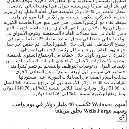
صناديق الإستثمار المتداولة. ومع التطورات الأخيرة، يتوقع محللون
في بنك أوف أميركا وسوسيتيه جنرال في الوقت الحالي أن تصل
أسعار الذهب إلى 5000 دولار للأونصة خلال العام المقبل. وذكر وزير
الخزانة الأميركي، سكوت بيسنت، يوم الإثنين الماضي، أن ترامب
سيعقد لقاء مع الرئيس الصيني، شي جين بينغ، في العاصمة الكورية
سيول في وقت لاحق من الشهر الجاري. وتزيد جاذبية الذهب، الذي
لا يدر عائدا، في بيئة معدلات الفائدة المنخفضة. وتتوقع الأسواق في
الوقت الحالي خفضا في معدل الفائدة بمقدار 25 نقطة أساس في
إجتماع الإحتياطي الفدرالي خلال الشهر الحالي، ثم خفض آخر خلال
آخر شهور العام. من جانبه، قال رئيس الإحتياطي الفدرالي
الأميركي، جيروم باول، خلال خطابه في الإجتماع السنوي للجمعية
الوطنية لإقتصاديات الأعمال: “بناء على البيانات المتوفرة لدينا، من
الإنصاف القول أن توقعات التوظيف والتضخم لم تتغير كثيرا منذ
إجتماعنا في سبتمبر قبل أربعة أسابيع”. وعن المعادن الأخرى،
سجلت أسعار الفضة في المعاملات الفورية أعلى مستوياتها
القياسية عند 53.60 دولارا للأونصة قبل أن تتراجع بنسبة 0.9% لتصل
إلى 51.86 دولار. وتراجع أيضا البلاتين بنسبة 0.3% إلى 1640.76 دولار،
بينما إرتفع البلاديوم بنسبة 3.2% إلى 1521.50 دولار.
أسهم Walmart تكسب 40 مليار دولار في يوم واحد..
وسهم Wells Fargo يحلق مرتفعا