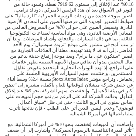
0.18% عند الإغلاق إلى مستوى 7919.62 نقطة. وتسود حالة من
التوتر في الأسواق بعد أن هدد الرئيس الأميركي، دونالد ترامب،
الصين بموجة جديدة من زيادات الرسوم الجمركية “للرد ماليا” على
ضوابط التصدير الجديدة التي فرضتها الصين على المعادن الأرضية
النادرة. وتسيطر الصين على حوالي 70% من المعروض العالمي من
المعادن الأرضية النادرة، وهي مواد أساسية لصناعات التكنولوجيا
الفائقة، بما في ذلك السيارات، والدفاع، وأشباه الموصلات. وبدا أن
ترامب ألمح في منشور على موقع “تروث سوشيال”، يوم الأحد
الماضي، إلى أنه قد لا ينفذ تهديده، معلنا أن العلاقات التجارية مع
الصين “ستكون على ما يرام”. وبعد موجة إرتفاع حديثة بدعم من
آمال التحفيز، يبدو أن تعافي سوق الأسهم الصينية يظهر علامات
على التراجع، إذ تهدد التوترات التجارية المتجددة بتقويض تفاؤل
المستثمرين. وإختتمت أسهم السيارات الأوروبية الجلسة على
إنخفاض، وتراجع مؤشر Stoxx Autos Index بنسبة 2.4% وسط أنباء
عن خفض شركة ميشلان لتوقعاتها للعام بأكمله، مشيرة إلى “تدهور
أكبر في بيئة الأعمال”. وإنخفضت أسهم الشركة بنحو 9% عند إغلاق
التداول. وقالت الشركة أنه على الرغم من نمو حجم المبيعات على
أساس سنوي في الربع الثالث - حتى في ظل “سياق أعمال
فوضوي” وعدم اليقين اللذين أثرا على الطلب - فإن نتائجها تأثرت
سلبا بأعمالها في أميركا الشمالية.
وأضافت أن المبيعات إنخفضت بنحو 10% في أميركا الشمالية، مع
“تأثر القدرة التنافسية بالرسوم الجمركية”. وأشارت إلى أن ضعف
الدولار الأميركي كان أيضا عاملا معاكسا. وفي مذكرة صدرت صباح