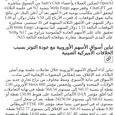
OpenAI لتمكين العملاء وأعضاء Sam’s Club من التسوق مباشرة
عبر ChatGPT. وقفز سهم Wells Fargo بنسبة 7% في جلسة الثلاثاء
ليحقق أعلى مكاسب يومية في 9 أشهر بعد أن أعلن البنك عن نتائج
مالية تفوق التوقعات، إذ قفزت الأرباح إلى 5.59 مليار دولار، أو 1.66
دولار للسهم، في الأشهر الثلاثة المنتهية في 30 سبتمبر، متجاوزة
التوقعات البالغة 1.55 دولار للسهم. كما يستهدف Wells Fargo الآن
تحقيق عائد على الأسهم العادية الملموسة يتراوح بين 17% و18%
على المدى المتوسط، مقارنة بتوقعاته السابقة البالغة 15%.
تباين أسواق الأسهم الأوروبية مع عودة التوتر بسبب
الخلافات الأميركية الصينية
تباين أداء أسواق الأسهم الأوروبية خلال تعاملات جلسة يوم أمس
الثلاثاء،عند الإغلاق، بعد إنعكاس المعنويات الإيجابية التي سادت
الأسواق في بداية الأسبوع، وسط مخاوف من نزاع تجاري جديد بين
الولايات المتحدة والصين. وإنخفض مؤشر Stoxx 600 الأوروبي 2.09
نقطة أو بنسبة 0.37% إلى مستوى 564.54 نقطة في نهاية التعاملات.
كما أغلق مؤشر DAX الألماني الجلسة على هبوط 150.99 نقطة أو
بنسبة 0.62% إلى مستوى 24236.94 نقطة، بعد أن سجل أدنى
مستوى له في أسبوعين. بينما صعد مؤشر FTSE 100 البريطاني
9.90 نقطة أو بنسبة 0.10% عند الإغلاق إلى مستوى 9452.77 نقطة.
في حين تراجع مؤشر CAC 40 الفرنسي بنحو 14.64 نقطة أو بنسبة