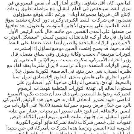
الماضي، كان أقل تشاؤما، والذي أشار إلى أن نقص المعروض في
سوق النفط سينخفض في العام المقبل، مع مواصلة تطبيق زيادات
الإنتاج التي قررتها مجموعة أوبك+. ورغم ذلك، يتوقع مسؤولون
تنفيذيون في شركات النفط الكبرى وكبرى دور التجارة تشديد سوق
النفط العالمية على مستوى الأجلين المتوسط ​​والطويل، بعد تعافيها
من ضعفها على المدى القصير. من جانبه، قال نائب الرئيس الأول
للتداول في بنك أو كيه فاينانشال، دينيس كيسلر: “ستشكل التوترات
الأخيرة بين الولايات المتحدة والصين أيضا نقطة ضغط على النفط
الخام، حيث قد يصبح إقتصاد الصين موضع تساؤل إذا إستمرت
التوترات مرتفعة”، بحسب وكالة رويترز. وفي سياق متصل، قال
وزير الخزانة الأميركي، سكوت بيسنت، يوم الإثنين الماضي، أن
رئيس الولايات المتحدة، دونالد ترامب، لا يزال ملتزما بعقد لقاء مع
نظيره الصيني، شي جين بينغ، في العاصمة الكورية سيول خلال
الشهر الجاري على هامش منتدى التعاون الإقتصادي لدول آسيا
والمحيط الهادئ. وتسعى الدولتان صاحبتا أكبر إقتصادين على
مستوى العالم إلى تهدئة التوترات المتعلقة بتهديدات الرسوم
الجمركية وضوابط التصدير. يأتي ذلك بعد أن شددت بكين، الأسبوع
الماضي، قيود تصدير المعادن النادرة، في حين هدد الرئيس الأميركي
بالرد من خلال فرض رسوم جمركية بنسبة 100% على الواردات من
الصين، بالإضافة إلى قيود على تصدير البرمجيات إعتبارا من بداية
الشهر المقبل. من جانبها، أعلنت الصين، يوم أمس الثلاثاء، فرض
عقوبات على خمس شركات تابعة لشركة هانوا أوشن الكورية
الجنوبية لبناء السفن وترتبط هذه الشركات بأميركا، في حين ستبدأ
الدولتان في تطبيق رسوم موانئ إضافية على شركات الشحن