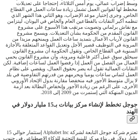
وسط إضراب عمالي، يوم أمس الثلاثاء، إحتجاجا على تعديلات
مخطط لها لقوانين العمل تشمل زيادة ساعات العمل في القطاع
الخاص. وجرى إختيار موعد الإضراب، وهو الثاني هذا الشهر الذي
تنظمه أكبر النقابات بالقطاعين العام والخاص في اليونان، ليتزامن
مع نقاش برلماني وتصويت مرتقب هذا الأسبوع على مشروع
القانون المقدم من الحكومة بشأن التعديلات. ويسمح مشروع
القانون لأرباب الأعمال بتمديد ساعات العمل ويمنحهم مزيدا من
المرونة في التوظيف قصير الأجل وتعديل القواعد المتعلقة بالأجازة
السنوية في القطاع الخاص. وتقول الحكومة أن مشروع القانون
سيخلق سوق عمل أكثر فاعلية ومرونة، وأن مشروع القانون يحمي
العمال من الفصل من العمل إذا رفضوا العمل لساعات إضافية. لكن
النقابات العمالية تقول أنه يضر بحقوق العمال، ويقضي على نظام
العمل لثماني ساعات يوميا ويحرمهم من قدرتهم التفاوضية في بلد
لا يزال متوسط الأجور فيه منخفضا مقارنة بدول الإتحاد الأوروبي
الأخرى، على الرغم من زيادة الأجور وإنخفاض البطالة بعد أزمة
الديون المنهكة التي إستمرت من 2009 إلى 2018.
جوجل تخطط لإنشاء مركز بيانات بـ15 مليار دولار في
الهند
تعتزم شركة جوجل التابعة لشركة Alphabet Inc إستثمار حوالي 15
مليار دولار في بناء مركز للبنية التحتية للذكاء الإصطناعي في جنوب