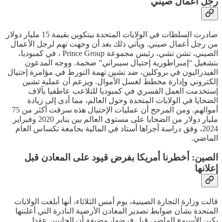
رجل أعمال صيني
صادرت السلطات في الولايات المتحدة بيتكوين بقيمة 15 مليار دولار
من رجل أعمال صيني. ويأتي ذلك بعد أن وجهت تهم لرجل الأعمال
الصيني، تشن تشي، رئيس مجموعة Prince Group ، في كمبوديا،
بتشغيل “إمبراطورية إحتيال سيبراني” ضخمة. ووجه المدعون
الفيدراليون في بروكلين، ضد تشين تهمة التورط في مؤامرة إحتيال
إلكتروني وإدارة مخطط لغسل الأموال. ويزعم أن عملية تشين
إستخدمت العمل القسري في كمبوديا للتلاعب عاطفيا بآلاف
الضحايا في الولايات المتحدة وحول العالم، مما أدى إلى زيادة
أموالهم. ومن المرجح أن عمليات الإحتيال هذه سرقت أكثر من 75
مليار دولار من الضحايا على مستوى العالم بين يناير 2020 وفبراير
2024، وفق دراسة أجراها أستاذ في المالية بجامعة تكساس العام
الماضي.
الصين: أخطرنا أمريكا بفرض قيود على المعادن قبل
إعلانها
قالت وزارة التجارة الصينية، يوم أمس الثلاثاء، أنها أبلغت الولايات
المتحدة بشأن ضوابط تصدير المعادن الأرضية النادرة التي أعلنتها
بكين الأسبوع الماضي قبل فرضها، مضيفة أن الجانبين عقدا