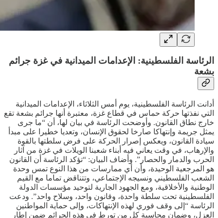
الرئاسة الفلسطينية: الإعدامات الميدانية في غزة جرائم
بشعة
أدانت الرئاسة الفلسطينية، يوم أمس الثلاثاء، الإعدامات الميدانية
التي نفذتها حركة حماس في قطاع غزة، معتبرة أنها جرائم بشعة تقع
خارج نطاق القانون. وأوضحت الرئاسة في بيان لها، أن “ما جرى
يمثل جريمة وإنتهاكا صارخا لحقوق الإنسان، وتعديا خطيرا على مبدأ
سيادة القانون، ويعكس إصرار الحركة على فرض سلطتها بالقوة
والإرهاب، في وقت يعاني فيه أبناء شعبنا الويلات في غزة من آثار
الحرب والدمار والحصار”. وأضاف البيان: “تؤكد الرئاسة أن القانون
هو المرجعية الوحيدة، وأن أي ممارسات من هذا النوع تمس وحدة
الشعب الفلسطيني ونسيجه الإجتماعي، وتتناقض تماما مع القيم
الوطنية والأخلاقية، ومع الجهود الجارية لتوحيد مؤسسات الدولة
الفلسطينية تحت سلطة واحدة، وقانون واحد، وسلاح واحد”. ودعت
الرئاسة “إلى وقف فوري لهذه الإنتهاكات، وإلى حماية المواطنين
العزل، وضمان محاسبة كل من تورط في هذه الجرائم ضمن إطار