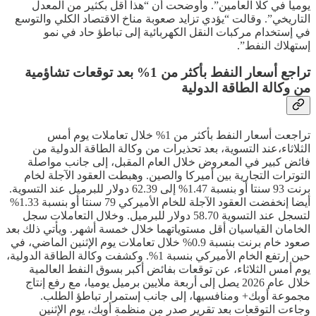
يوميا في كلا العامين”. وأوضحت أن “هذا أقل بكثير من المعدل
التاريخي”. وقالت “يؤدي تزايد صعوبة مناخ الاقتصاد الكلي والتوسع
في إستخدام مركبات النقل الكهربائية إلى تباطؤ حاد في نمو
إستهلاك النفط”.
تراجع أسعار النفط بأكثر من 1% بعد توقعات تشاؤمية
من وكالة الطاقة الدولية
تراجعت أسعار النفط بأكثر من 1% خلال تعاملات يوم أمس
الثلاثاء،عند التسوية، بعد تحذيرات من وكالة الطاقة الدولية من
فائض كبير في المعروض خلال العام المقبل، إلى جانب مواصلة
التوترات التجارية بين أميركا والصين. وهبطت العقود الآجلة لخام
برنت 93 سنتا أو بنسبة 1.47% إلى 62.39 دولار للبرميل عند التسوية.
أيضا إنخفضت العقود الآجلة للخام الأميركي 79 سنتا أو بنسبة 1.33%
لتسجل عند التسوية 58.70 دولار للبرميل. وخلال التعاملات سجل
الخامان القياسيان أقل مستوياتهما خلال خمسة أشهر. ويأتي ذلك بعد
صعود خام برنت بنسبة 0.9% خلال تعاملات يوم الإثنين الماضي، في
حين إرتفع الخام الأميركي بنسبة 1%. وكشفت وكالة الطاقة الدولية،
يوم أمس الثلاثاء، عن توقعات بفائض أكبر بسوق النفط العالمية
خلال عام 2026 يصل إلى أربعة ملايين برميل يوميا، مع رفع إنتاج
مجموعة أوبك+ ومنافسيها، إلى جانب إستمرار تباطؤ الطلب.
وجاءت التوقعات بعد تقرير صدر من منظمة أوبك، يوم الإثنين