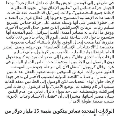
في طريقهم إلى قوة من الجيش والشاباك داخل قطاع غزة”. ودعا
الجيش حركة حماس إلى “تطبيق الإتفاق وبذل الجهود المطلوبة
لإعادة جميع المختطفين”. وكانت إسرائيل قد قلصت عدد شاحنات
المساعدات الإنسانية المسموح بدخولها إلى قطاع غزة إلى النصف،
في خطوة تفسر على أنها وسيلة ضغط على حركة حماس لتسريع
تسليم رفات الرهائن الإسرائيليين الذين قضوا خلال الحرب الأخيرة.
ووفق ما أفادت به مصادر أممية، أبلغت إسرائيل الأمم المتحدة أنها
ستسمح بدخول 300 شاحنة فقط، اليوم الأربعاء، بدلا من 600 كانت
مقررة، كما منعت إدخال الوقود والغاز باستثناء كميات محدودة
مخصصة لـ”الإحتياجات الإنسانية الأساسية”. من جهته، وصف المدير
العام للجنة الدولية للصليب الأحمر، بيير كرينبول، ملف تسليم
الرفات بأنه “تحدي هائل”، مشيرا إلى صعوبات ميدانية كبيرة تحول
دون الوصول إلى الجثامين المدفونة تحت أنقاض الدمار الواسع في
غزة. وقال كرينبول: “ننتقل الآن إلى مرحلة جديدة من المهمة...
العثور على رفات الرهائن المتوفين مهمة صعبة بالفعل بعد عامين
من الدمار”. وأضاف: “اللجنة الدولية للصليب الأحمر لن تدخر جهدا
لإيجاد حلول لهذه التحديات.. لكن الوصول إلى الجثامين معقد للغاية
بسبب الركام وتعقيدات الوضع الأمني”. وأكد كرينبول أن هناك أسرا
إسرائيلية وفلسطينية على حد سواء لا تزال تعاني من عدم اليقين
بشأن مصير أحبائها، مشيرا إلى أن “فقدان الأجساد وغياب الأجوبة
يسبب صدمة طويلة الأمد”.
الولايات المتحدة تصادر بيتكوين بقيمة 15 مليار دولار من