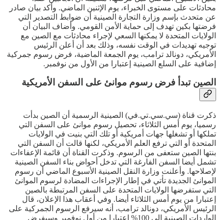
محادثات على مستوى الخبراء، يوم الإثنين الماضي. وأكد بيان صادر
عن متحدث بإسم وزارة التجارة الصينية أن ضوابط التصدير التي
فرضتها بكين تهدف إلى حماية الأمن القومي. وأضاف البيان أن
الولايات المتحدة لا يمكنها السعي لإجراء محادثات مع الصين مع
توجيه تهديدات في الوقت نفسه، وذلك بعد أن أعلن الرئيس
الأمريكي، دونالد ترامب، يوم الجمعة الماضية، فرض رسوم جمركية
إضافية على السلع الصينية إعتبارا من الأول من نوفمبر.
الصين تبدأ فرض رسوم موانئ على السفن الأمريكية
ذكرت قناة (سي.سي.تي.في) الصينية الرسمية أن الصين بدأت
رسميا، يوم أمس الثلاثاء، تحصيل رسوم موانئ على السفن التي
تملكها أو تشغلها جهات أمريكية أو تلك التي بنيت في الولايات
المتحدة أو التي ترفع العلم الأمريكي، لكنها قالت أن السفن التي
بنتها الصين ستعفى من الرسوم. وذكرت القناة أن قائمة الإعفاءات
تشمل أيضا السفن الفارغة التي تدخل أحواض بناء السفن الصينية
لإصلاحها. وأعلنت وزارة النقل الصينية الأسبوع الماضي أن رسوم
الموانئ الجديدة تأتي في إطار الإجراءات المضادة لرسوم الموانئ
التي ستفرضها الولايات المتحدة على السفن المرتبطة بالصين
إعتبارا من يوم أمس الثلاثاء أيضا. وفي أعقاب هذا الإعلان، قال
الرئيس الأمريكي، دونالد ترامب، أنه سيرفع الرسوم الجمركية على
الواردات الصينية إلى 100% إعتبارا من أول نوفمبر وسيفرض