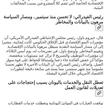
الإقتصادية الخاصة التي تضم كلا المشروعين بسبب المخالفات
البيئية.
رئيس الفيدرالي: لا تحسن منذ سبتمبر.. ومسار السياسة
مرهون بالبيانات والمخاطر
قال، جيروم باول، رئيس مجلس الإحتياطي الفيدرالي الأمريكي، أن
مؤشرات النمو الإقتصادي قبل الإغلاق الحكومي كانت إيجابية، مشيرا
إلى أن مسار السياسة النقدية سيظل مرهونا بالبيانات الإقتصادية
وتقييم المخاطر. وأوضح باول، في تصريحات له، يوم أمس الثلاثاء،
أن مؤشرات التوظيف والتسريح لا تزال عند مستويات منخفضة،
مؤكدا أن خفض الفائدة جاء دعما وإستباقا للحفاظ على قوة سوق
العمل. وأضاف رئيس الفيدرالي، أن البيانات الأخيرة لا تظهر تحسنا
ملموسا منذ شهر سبتمبر، مما يستدعي متابعة دقيقة لتطورات
الاقتصاد الأمريكي خلال الفترة المقبلة.
تعطل النقل والخدمات باليونان بسبب إحتجاجات على
تعديلات لقانون العمل
توقفت العبارات في الموانئ اليونانية وتعطلت خدمات القطارات