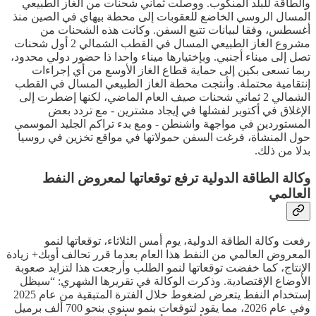
والطاقة للبلد المنكوب. ووصلت ثماني شحنات من الغاز الطبيعي
المسال الروسي الخاضع للعقوبات إلى محطة بيهاي في الصين منذ
أغسطس، وفقا لبيانات تتبع السفن. وكانت هذه الشحنات من
مشروع الغاز الطبيعي المسال في القطب الشمالي 2 أول شحنات
تصل إلى ميناء أجنبي. وبإختيارها ميناء واحدا ذا حضور دولي محدود،
ربما تسعى بكين إلى حماية قطاع الغاز الأوسع من أي إجراءات
إنتقامية محتملة. وأنتجت محطة الغاز الطبيعي المسال في القطب
الشمالي 2 ثماني شحنات صيف العام الماضي، لكنها إضطرت إلى
الإغلاق في أكتوبر لفشلها في إيجاد مشترين - مع تردد بعض
المستوردين في مواجهة واشنطن - ومع بدء تراكم الجليد الموسمي
حول المنشأة، فرغت السفن حمولاتها في مواقع تخزين في روسيا
بدلا من ذلك.
وكالة الطاقة الدولية ترفع توقعاتها لمعروض النفط
العالمي
رفعت وكالة الطاقة الدولية، يوم أمس الثلاثاء، توقعاتها لنمو
المعروض العالمي من النفط هذا العام بعدما قرر تحالف أوبك+ زيادة
الإنتاج، كما خفضت توقعاتها لنمو الطلب وأرجعت هذا لتزايد صعوبة
الأوضاع الإقتصادية. وذكرت الوكالة في تقريرها الشهري: “سيظل
إستخدام النفط يتعرض لضغوط خلال الفترة المتبقية من عام 2025
وفي عام 2026، مما يقود لتوقعات بنمو سنوي بنحو 700 ألف برميل