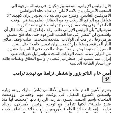
قال الرئيس الإيراني، مسعود بيزشكيان، في رسالة موجهة إلى
الشعب الأمريكي بأن بلاده لا تكن أي عداء تجاه المواطنين
الأمريكيين العاديين. وصرح في رسالته بأن تصوير إيران كتهديد “لا
يتوافق مع الواقع التاريخي ولا مع الحقائق الملموسة في الوقت
الحاضر”. وفي وقت سابق، صرح ترامب على منصة “تروث
سوشيال” بأن الرئيس الإيراني طلب وقف إطلاق النار. لكنه قال أن
واشنطن لن “تنظر” في هذا الطلب المزعوم حتى يعاد فتح مضيق
هرمز. وقال ترامب أن الولايات المتحدة ستتجاهل طلب وقف إطلاق
النار المزعوم وستواصل “تدمير إيران تدميرا كاملا” حتى يصبح
المضيق “مفتوحا وحرا وآمنا”. وبدأت الحرب في الثامن والعشرين
من فبراير عندما شنت الولايات المتحدة وإسرائيل ضربات على
إيران، مما تسبب في إضطراب إقتصادي واسع النطاق وتقلبات هائلة
في أسعار الطاقة العالمية.
أمين عام الناتو يزور واشنطن تزامنا مع تهديد ترامب
يعتزم الأمين العام لحلف شمال الأطلسي (ناتو)، مارك روته، زيارة
واشنطن الأسبوع المقبل، في توقيت مهم وحساس. ووصفت
المتحدثة بإسم الحلف، أليسون هارت، الزيارة بأنها “مخطط لها منذ
فترة طويلة”، لكنها تتزامن مع توجيه الرئيس الأميركي، دونالد
ترامب، إنتقادات حادة للحلفاء الأوروبيين بسبب خلافات تتعلق بحرب