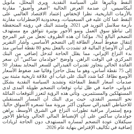
النفط وتأثيرها على السياسة النقدية. ويرى المحلل، مانويل
أبيكاسيس، أن صدمة العرض الحالية “أصغر وأضيق” مقارنة
بالأزمات التاريخية، نظرا لإنخفاض إعتماد الاقتصاد العالمي على
النفط عما كان عليه في السبعينيات، ومحدودية الإضطرابات مقارنة
بأزمة سلاسل التوريد في 2021. وإستند البنك في رؤيته المتحفظة
إلى تباطؤ سوق العمل ونمو الأجور بوتيرة تتوافق مع مستهدف
التضخم البالغ 2%، مؤكدا أن هذه الظروف تجعل من غير المرجح
إنتقال ضغوط أسعار الطاقة إلى التضخم الأساسي. وأشار التقرير
إلى أن الأوضاع المالية قد تشددت بالفعل بنحو 80 نقطة أساس منذ
بدء النزاع الإيراني، مما يقلل الحاجة لتدخل إضافي من البنك
المركزي في الوقت الراهن. وأوضح “جولدمان ساكس” أن سعر
الفائدة الحالي يتجاوز تقديرات الفيدرالي للسعر المحايد بمقدار 50
إلى 75 نقطة أساس، وهو ما يمثل حاجزا وقائيا ضد ضغوط الأسعار
الأوسع نطاقا. كما شدد البنك على غياب أي علاقة تاريخية مثبتة بين
صدمات أسعار النفط المفاجئة وتشديد السياسة النقدية بشكل
عدواني، خاصة في ظل ثبات توقعات التضخم طويلة المدى لدى
المستهلكين والمستثمرين. وتأتي هذه الرؤية لتعزز التوقعات المائلة
نحو التيسير النقدي، حيث يرى البنك أن المسار المستقبلي
للاحتياطي الفيدرالي سيكون أكثر مرونة مما تسعره الأسواق حاليا.
ومع إستمرار مراقبة تطورات النزاع في الشرق الأوسط، يراهن
جولدمان ساكس على أن الإنضباط المالي الحالي وتباطؤ الأجور
سيكفلان عودة التضخم لمساره المستهدف دون الحاجة لزيادات
إضافية في تكاليف الإقتراض بنهاية عام 2026.