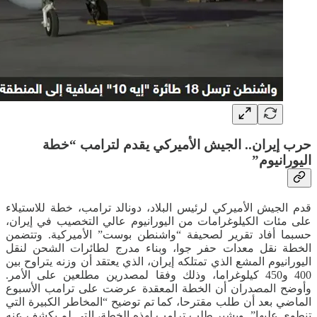
حرب إيران.. الجيش الأميركي يقدم لترامب “خطة
اليورانيوم”
قدم الجيش الأميركي لرئيس البلاد، دونالد ترامب، خطة للاستيلاء
على مئات الكيلوغرامات من اليورانيوم عالي التخصيب في إيران،
حسبما أفاد تقرير لصحيفة “واشنطن بوست” الأميركية. وتتضمن
الخطة نقل معدات حفر جوا، وبناء مدرج لطائرات الشحن لنقل
اليورانيوم المشع الذي تمتلكه إيران، الذي يعتقد أن وزنه يتراوح بين
400 و450 كيلوغراما، وذلك وفقا لمصدرين مطلعين على الأمر.
وأوضح المصدران أن الخطة المعقدة عرضت على ترامب الأسبوع
الماضي بعد أن طلب مقترحا، كما تم توضيح “المخاطر الكبيرة التي
تنطوي عليها”. ويشير طلب ترامب لهذه الخطة، التي لم يكشف عنه