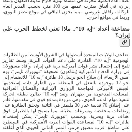
نصف هذه الكمية مخزنة في منشأة نووية خارج مدينة أصفهان وسط
إيران، في أنفاق يقترب عمقها من 100 متر، بحسب المدير العام
للوكالة، رافايل غروسي، بينما يخزن الباقي في موقع نطنز النووي،
وربما في مواقع أخرى.
مضاعفة أعداد “إيه 10”.. ماذا تعني لخطط الحرب على
إيران؟
تضاعف الولايات المتحدة أسطولها في الشرق الأوسط من الطائرات
الهجومية “إيه 10”، القادرة على دعم القوات البرية، وسط تقارير
تلمح إلى إحتمال نشر قوات أميركية برية في إيران. وأفاد مسؤولان
في وزارة الدفاع الأميركية (بنتاغون) لصحيفة “نيويورك تايمز”، يوم
أمس الأربعاء، أن سلاح الجو يرسل 18 طائرة “إيه 10” للانضمام إلى
نحو 12 موجودة بالفعل في المنطقة من الطراز ذاته، إستخدمها
الجيش الأميركي لمهاجمة الزوارق الإيرانية والفصائل العراقية
المسلحة المدعومة من طهران. وتعد “إيه 10” طائرة بطيئة الحركة
لتنفيذ مهام الدعم الجوي، وهي مزودة بمدفع قوي في مقدمتها، قادر
على إطلاق 70 قذيفة عيار 30 مليمتر في الثانية. وتحلق الطائرة على
إرتفاعات منخفضة وبسرعات بطيئة، مما يسمح لها بالطيران فوق
أهداف برية وبحرية. وبحسب “نيويورك تايمز”، يمكن إستخدام
طائرات “إيه 10” لمساعدة القوات البرية الأميركية في السيطرة
على مناطق قرب مضيق هرمز، الممر المائي الحيوي الذي أغلقته