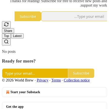
Thanks for reading! Subscribe for free to receive new posts and
support my work.
Subscribe
Share
Top
Latest
No posts
Ready for more?
Subscribe
© 2026 World Brew
·
Privacy
∙
Terms
∙
Collection notice
Start your Substack
Get the app