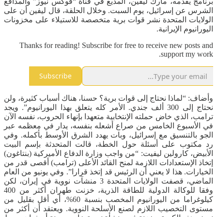
برنامج يقدمه، مارك ليفين، المذيع في قناة “فوكس نيوز” والمدافع
الشرس عن إسرائيل، يوم السبت. وخلال الحلقة، قال ليفين أن على
الولايات المتحدة نشر قوات برية متخصصة للاستيلاء على مخزونات
اليورانيوم الإيرانية.
Thanks for reading! Subscribe for free to receive new posts and
support my work.
Subscribe
وأضاف: “لماذا نحتاج إلى قوات برية؟ حسنا، هناك أسباب كثيرة، ولن
نحتاج إلى 300 ألف جندي. الأمر كله يتعلق بهذا اليورانيوم”. ويجد
ترامب، الذي خاض حملته الإنتخابية متعهدا بإنهاء الحروب، نفسه الآن
في الأسبوع الخامس من صراع أشعله بنفسه، يدار في معظمه عبر
الجو بالتنسيق مع إسرائيل، وبات يهدد الشرق الأوسط بأكمله. وفي
رد مكتوب على أسئلة حول الخطة، قالت المتحدثة بإسم البيت
الأبيض، كارولين ليفيت: “من واجب وزارة الدفاع الأميركية (بنتاغون)
إتخاذ الإستعدادات اللازمة لمنح القائد الأعلى (ترامب) أقصى قدر من
الخيارات. هذا لا يعني أن الرئيس قد إتخذ قرارا”. وفي يونيو من العام
الماضي، قصفت الولايات المتحدة 3 منشآت نووية في إيران، لكن
وفقا للوكالة الدولية للطاقة الذرية، خزنت طهران أكثر من 400
كيلوغراما من اليورانيوم المخصب بنسبة 60%، أي أقل بقليل من
مستوى التخصيب اللازم لصنع الأسلحة النووية. ويعتقد أن أكثر من