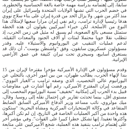
سابقا، إلى إهتمامه بدراسة مهمة خاصة بالغة الحساسية والخطورة،
في خضم الحرب التي تشنها الولايات المتحدة وإسرائيل على إيران
منذ أكثر من شهر. ولا يزال الحد من قدرة إيران على بناء سلاح نووي
هدفا رئيسيا لإدارة ترامب، رغم نفي إيران مرارا سعيها لإمتلاك هذا
النوع من الأسلحة. لكن خبراء أميركيين يقولون أن هذه الخطة
ستمثل مسعى بالغ الصعوبة، لم يسبق له مثيل في زمن الحرب، إذ
تتطلب نقلا جويا محتملا لمئات أو آلاف الجنود والمعدات الثقيلة،
لدعم عمليات التنقيب عن اليوروانيوم والاستيلاء عليه. وقدر
مسؤولون عسكريون سابقون، وفق “واشنطن بوست”، أن ذلك قد
يستغرق أسابيع، وسيجري تحت نيران كثيفة في عمق الأراضي
الإيرانية.
وقدم مسؤولون في الإدارة الأميركية مؤخرا مقترحا لإيران من 15
بندا لإنهاء الحرب، يطالب طهران، من بين أمور أخرى، بالتخلي عن
اليورانيوم عالي التخصيب، الذي وصفه ترامب بـ”الغبار النووي”.
ورفضت إيران المقترح الأميركي، رغم أنها أشارت في مفاوضات
قبيل بدء الحرب إلى إمكانية “تخفيف” نسبة اليورانيوم المخصب إلى
مستوى أقل، بينما تحدثت تقارير عن إحتمال نقله إلى روسيا. وقال،
ميك مولروي، نائب مساعد وزير الدفاع الأميركي السابق الضابط
المتقاعد في وكالة الإستخبارات المركزية ومشاة البحرية: “ستكون
هذه واحدة من أكبر العمليات الخاصة في التاريخ، إن لم تكن أكبرها،
وأكثرها تعقيدا. إنها تشكل خطرا كبيرا على القوات”. وفي مؤشر آخر
على إهتمام ترامب بتنفيذ هذه العملية، شجع الأميركيين على متابعة