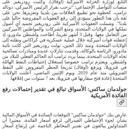
التابع لوزارة الخزانة الأميركية (أوفاك). وكتبت رودريغيز على
منصات التواصل الإجتماعي: “نرحب بقرار الرئيس الأميركي، دونالد
ترامب، كخطوة نحو تطبيع العلاقات بين بلدينا وتعزيزها. نحن على
ثقة بأن هذا التطور سيؤدي إلى رفع العقوبات المفروضة حاليا على
بلدنا”. وشملت العقوبات الأميركية على رودريغيز تجميد أي أصول
تملكها في الولايات المتحدة، ومنع الشركات والمواطنين الأميركيين
من التعامل معها. وقبل 3 أشهر تقريبا، أطاحت واشنطن مادورو، إذ
إعتقلته قوات أميركية خلال عملية عسكرية في كراكاس ونقلته إلى
الولايات المتحدة. ومنذ ذلك الحين، تولت رودريغيز التي كانت نائبة
مادورو، الرئاسة بالوكالة، وقدمت تنازلات عديدة ومبادرات تصالحية
تجاه الولايات المتحدة، بينما يردد ترامب أنه الحاكم الفعلي للبلاد من
واشنطن. ويعتزم ترامب خصوصا إستغلال إحتياطات النفط الهائلة
في فنزويلا، ويرفع (أوفاك) تدريجا الحظر المفروض على النفط
الفنزويلي منذ عام 2019. ويوم الإثنين الماضي، أعلنت الولايات
المتحدة إعادة فتح سفارتها في فنزويلا، بعد 7 سنوات من إغلاقها.
جولدمان ساكس: الأسواق تبالغ في تقدير إحتمالات رفع
الفائدة الأمريكية
عارض بنك “جولدمان ساكس” التوقعات السائدة في الأسواق المالية
بشأن لجوء الإحتياطي الفيدرالي لرفع أسعار الفائدة، معتبرا أن
المتداولين يبالغون في تقدير المخاطر الناجمة عن إرتفاع أسعار