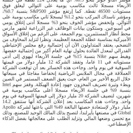
الأربعاء مسجلا ثالث مكاسب يومية على التوالي ليغلق فوق
مستويات 46500 نقطة. كما إرتفع مؤشر S&P500 بنسبة 0.7%،
ومؤشر ناسداك المركب بنحو 1.2% ليسجلا ثاني مكاسب يومية على
التوالي. وإنخفض مؤشر الخوف بنحو 3% مسجلا أدنى إغلاق يومي
في أسبوعين. وستكون بيانات الوظائف غير الزراعية لشهر مارس
محط أنظار المستثمرين، يوم الجمعة، على الرغم من إغلاق الأسواق
الأميركية بمناسبة عطلة الجمعة العظيمة. ونظرا لتزايد المخاوف من
التضخم، يعتقد المتداولون الآن أن إحتمالية رفع مجلس الإحتياطي
الفدرالي لمعدل الفائدة بحلول نهاية العام أكبر من إحتمالية خفضها.
وهبط سهم Nike بنسبة 15% في جلسة الأربعاء ليهوي إلى أدنى
مستوياته في 11 عاما، وتفقد الشركة 12 مليار دولار من قيمتها
السوقية في يوم واحد. وجاءت هذه الخسائر بعد أن توقعت الشركة
العملاقة في مجال الملابس الرياضية إنخفاضا مفاجئا في مبيعاتها
خلال الربع الأخير من العام، حيث يعيق الضعف المستمر في الصين
وبطء وتيرة تصريف المخزون جهود إعادة الهيكلة. وقفز سهم Intel
بنسبة 9% في جلسة الأربعاء مسجلا أعلى مكاسب يومية في
شهرين، لتضيف الشركة 20 مليار دولار إلى قيمتها السوقية في يوم
واحد. وجاءت هذه المكاسب بعد إعلان الشركة أنها ستنفق 14.2
مليار دولار لإستعادة حصتها البالغة 49% التي باعتها لشركة Apollo
Global في مصنعها بأيرلندا، لتصبح بذلك المالك الوحيد للمصنع، وذلك
مع تحسن وضعها المالي وتزايد الطلب على معالجاتها بفضل الذكاء
الإصطناعي.