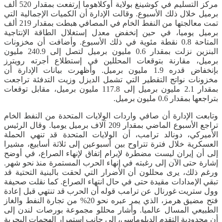
مركز التسليم في كوشينغ بولاية أوكلاهوما إرتفعت بمقدار 520 ألف
برميل خلال ذلك الأسبوع. وقالت الإدارة أن الكميات الإجمالية التي
تمت معالجتها من النفط الخام في المصافي هبطت بمقدار 219 ألف
برميل يوميا، في حين إنخفض معدل إستغلال الطاقة الإنتاجية
المتاحة 0.8 نقطة مئوية في ذلك الأسبوع. وأضافت أن مخزونات
البنزين نزلت بمقدار 0.6 مليون برميل لتصل إلى 240.9 مليون
برميل، مقارنة بتوقعات المحللين في إستطلاع أجرته رويترز
بإنخفاض قدره 1.9 مليون برميل. وأظهرت بيانات الإدارة أن
مخزونات نواتج التقطير التي تشمل الديزل وزيت التدفئة تراجعت
بمقدار 2.1 مليون برميل إلى 117.8 مليون برميل، مقابل توقعات
بتراجعها بمقدار 0.6 مليون برميل.
وتابعت الإدارة أن صافي واردات الولايات المتحدة من النفط الخام
تراجع الأسبوع الماضي بمقدار 209 آلاف برميل يوميا. وقال الرئيس
الأميركي، دونالد ترامب، أن الولايات المتحدة قد تنهي الحملة
العسكرية خلال فترة تتراوح بين أسبوعين إلى ثلاثة أسابيع، مشيرا
إلى أن إيران ليست مضطرة لإبرام إتفاق لإنهاء الصراع، في أوضح
إشارة حتى الآن إلى رغبته في إنهاء الحرب المستمرة منذ نحو شهر.
ورغم ذلك، يرى محللون أن الأضرار التي لحقت بالبنية التحتية قد
تبقي الإمدادات مقيدة حتى في حال انتهاء الصراع. كما نقلت صحيفة
وول ستريت غورنال عن ترامب قوله أن الحرب قد تنتهي قبل إعادة
فتح مضيق هرمز، الذي يمر عبره نحو 20% من تجارة النفط والغاز
الطبيعي المسال عالميا. وأشار محللو مجموعة بورصات لندن إلى
أن محدودية التقدم الدبلوماسي، إلى جانب إستمرار الهجمات البحرية