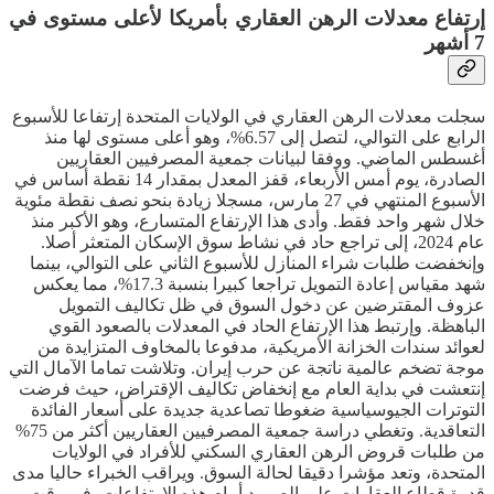
إرتفاع معدلات الرهن العقاري بأمريكا لأعلى مستوى في
7 أشهر
سجلت معدلات الرهن العقاري في الولايات المتحدة إرتفاعا للأسبوع
الرابع على التوالي، لتصل إلى 6.57%، وهو أعلى مستوى لها منذ
أغسطس الماضي. ووفقا لبيانات جمعية المصرفيين العقاريين
الصادرة، يوم أمس الأربعاء، قفز المعدل بمقدار 14 نقطة أساس في
الأسبوع المنتهي في 27 مارس، مسجلا زيادة بنحو نصف نقطة مئوية
خلال شهر واحد فقط. وأدى هذا الإرتفاع المتسارع، وهو الأكبر منذ
عام 2024، إلى تراجع حاد في نشاط سوق الإسكان المتعثر أصلا.
وإنخفضت طلبات شراء المنازل للأسبوع الثاني على التوالي، بينما
شهد مقياس إعادة التمويل تراجعا كبيرا بنسبة 17.3%، مما يعكس
عزوف المقترضين عن دخول السوق في ظل تكاليف التمويل
الباهظة. وإرتبط هذا الإرتفاع الحاد في المعدلات بالصعود القوي
لعوائد سندات الخزانة الأمريكية، مدفوعا بالمخاوف المتزايدة من
موجة تضخم عالمية ناتجة عن حرب إيران. وتلاشت تماما الآمال التي
إنتعشت في بداية العام مع إنخفاض تكاليف الإقتراض، حيث فرضت
التوترات الجيوسياسية ضغوطا تصاعدية جديدة على أسعار الفائدة
التعاقدية. وتغطي دراسة جمعية المصرفيين العقاريين أكثر من 75%
من طلبات قروض الرهن العقاري السكني للأفراد في الولايات
المتحدة، وتعد مؤشرا دقيقا لحالة السوق. ويراقب الخبراء حاليا مدى
قدرة قطاع العقارات على الصمود أمام هذه الإرتفاعات، في وقت