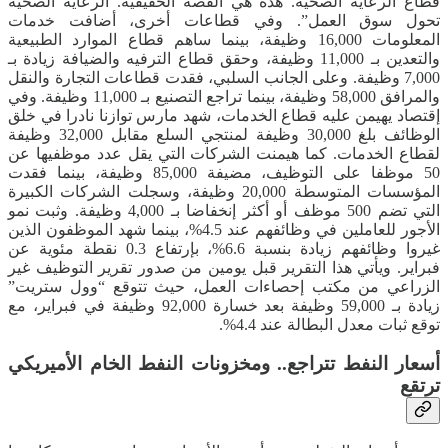
قطاع الرعاية الصحية. هذه هي القصة الحقيقية. الرعاية الصحية
تحول سوق العمل”. وفي قطاعات أخرى، أضافت خدمات
المعلومات 16,000 وظيفة، بينما ساهم قطاع الموارد الطبيعية
والتعدين بـ 11,000 وظيفة، وحقق قطاع الترفيه والضيافة زيادة بـ
7,000 وظيفة. وعلى الجانب السلبي، فقدت قطاعات التجارة والنقل
والمرافق 58,000 وظيفة، بينما تراجع التصنيع بـ 11,000 وظيفة. وفي
إقتصاد يهيمن عليه قطاع الخدمات، شهد مارس توازنا نادرا في خلق
الوظائف بلغ 30,000 وظيفة لمنتجي السلع مقابل 32,000 وظيفة
لقطاع الخدمات. كما هيمنت الشركات التي يقل عدد موظفيها عن
50 موظفا على التوظيف، مضيفة 85,000 وظيفة، بينما فقدت
المؤسسات المتوسطة 20,000 وظيفة، وسجلت الشركات الكبيرة
التي تضم 500 موظف أو أكثر إنخفاضا بـ 4,000 وظيفة. وثبت نمو
الأجور للعاملين في وظائفهم عند 4.5%، بينما شهد الموظفون الذين
غيروا وظائفهم زيادة بنسبة 6.6%، بإرتفاع 0.3 نقطة مئوية عن
فبراير. ويأتي هذا التقرير قبل يومين من صدور تقرير التوظيف غير
الزراعي من مكتب إحصاءات العمل، حيث تتوقع “وول ستريت”
زيادة بـ 59,000 وظيفة بعد خسارة 92,000 وظيفة في فبراير، مع
توقع ثبات معدل البطالة عند 4.4%.
أسعار النفط تتراجع.. ومخزونات النفط الخام الأميريكي
ترتقع