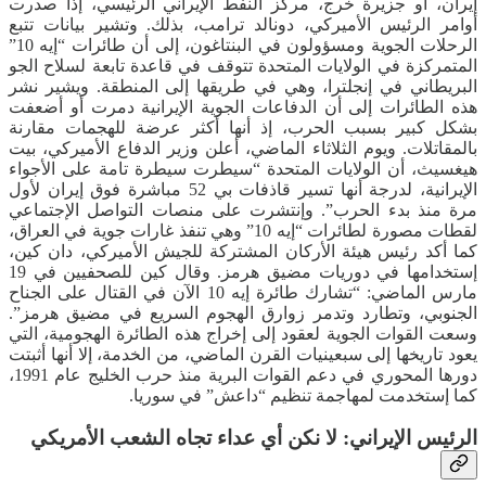
إيران، أو جزيرة خرج، مركز النفط الإيراني الرئيسي، إذا صدرت
أوامر الرئيس الأميركي، دونالد ترامب، بذلك. وتشير بيانات تتبع
الرحلات الجوية ومسؤولون في البنتاغون، إلى أن طائرات “إيه 10”
المتمركزة في الولايات المتحدة تتوقف في قاعدة تابعة لسلاح الجو
البريطاني في إنجلترا، وهي في طريقها إلى المنطقة. ويشير نشر
هذه الطائرات إلى أن الدفاعات الجوية الإيرانية دمرت أو أضعفت
بشكل كبير بسبب الحرب، إذ أنها أكثر عرضة للهجمات مقارنة
بالمقاتلات. ويوم الثلاثاء الماضي، أعلن وزير الدفاع الأميركي، بيت
هيغسيث، أن الولايات المتحدة “سيطرت سيطرة تامة على الأجواء
الإيرانية، لدرجة أنها تسير قاذفات بي 52 مباشرة فوق إيران لأول
مرة منذ بدء الحرب”. وإنتشرت على منصات التواصل الإجتماعي
لقطات مصورة لطائرات “إيه 10” وهي تنفذ غارات جوية في العراق،
كما أكد رئيس هيئة الأركان المشتركة للجيش الأميركي، دان كين،
إستخدامها في دوريات مضيق هرمز. وقال كين للصحفيين في 19
مارس الماضي: “تشارك طائرة إيه 10 الآن في القتال على الجناح
الجنوبي، وتطارد وتدمر زوارق الهجوم السريع في مضيق هرمز”.
وسعت القوات الجوية لعقود إلى إخراج هذه الطائرة الهجومية، التي
يعود تاريخها إلى سبعينيات القرن الماضي، من الخدمة، إلا أنها أثبتت
دورها المحوري في دعم القوات البرية منذ حرب الخليج عام 1991،
كما إستخدمت لمهاجمة تنظيم “داعش” في سوريا.
الرئيس الإيراني: لا نكن أي عداء تجاه الشعب الأمريكي