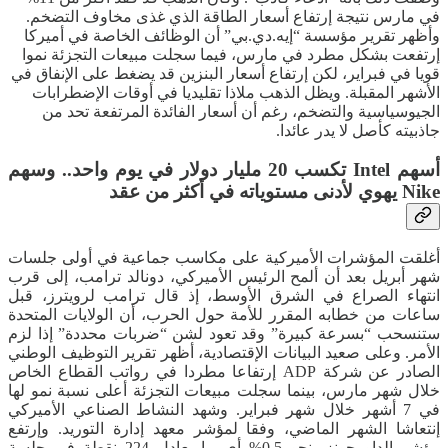
في مارس نتيجة إرتفاع أسعار الطاقة الذي غذى مخاوف التضخم.
وأظهر تقرير مؤسسة “إيه.دي.بي” أن الوظائف الخاصة في أميركا
إرتفعت بشكل مطرد في مارس، فيما سجلت مبيعات التجزئة نموا
قويا في فبراير، لكن إرتفاع أسعار البنزين قد يضغط على الإنفاق في
الأشهر المقبلة. ويظل الذهب ملاذا تقليديا في أوقات الإضطرابات
الجيوسياسية والتضخم، رغم أن أسعار الفائدة المرتفعة تحد من
جاذبيته كأصل لا يدر عائدا.
أسهم Intel تكسب 20 مليار دولار في يوم واحد.. وسهم
Nike يهوي لأدنى مستوياته في أكثر من عقد
أغلقت المؤشرات الأميركية على مكاسب جماعية في أولى جلسات
شهر أبريل بعد أن ألمح الرئيس الأميركي، دونالد ترامب، إلى قرب
انتهاء الصراع في الشرق الأوسط، إذ قال ترامب لرويترز، قبل
ساعات من خطابه المقرر للأمة حول الحرب، أن الولايات المتحدة
ستنسحب “بسرعة كبيرة” وقد تعود لشن “ضربات محددة” إذا لزم
الأمر. وعلى صعيد البيانات الإقتصادية، أظهر تقرير التوظيف الوطني
الصادر عن شركة ADP إرتفاعا مطردا في رواتب القطاع الخاص
خلال شهر مارس، بينما سجلت مبيعات التجزئة أعلى نسبة نمو لها
في 7 أشهر خلال شهر فبراير. وشهد النشاط الصناعي الأميركي
إنتعاشا الشهر الماضي، وفقا لمؤشر معهد إدارة التوريد. وإرتفع
مؤشر الداو جونز بنحو 0.5% أي ما يعادل 224 نقطة في جلسة