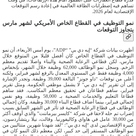
تساهم فيه إضطرابات الطاقة العالمية في إعادة رسم التوقعات
الإقتصادية لعام 2026.
نمو التوظيف في القطاع الخاص الأمريكي لشهر مارس
يتجاوز التوقعات
أظهرت بيانات شركة “إيه دي بي” “ADP”، يوم أمس الأربعاء، أن نمو
التوظيف في القطاع الخاص كان أفضل قليلا من المتوقع خلال
مارس، لكن قطاعي الرعاية الصحية والبناء واصلا تقديم معظم
الزخم. وسجل نمو الوظائف 62,000 وظيفة خلال الشهر، بإنخفاض
4,000 وظيفة فقط عن المستوى المعدل بالرفع لشهر فبراير، ولكنه
أعلى من توقعات “داو جونز” البالغة 39,000 وظيفة. وتجدر الإشارة
إلى أن تقرير “إيه دي بي” لا يشمل موظفي الحكومة. ومثل تقرير
فبراير، ساهم قطاعان في تحقيق معظم المكاسب. فقد ساهم
قطاعا التعليم والخدمات الصحية بـ 58,000 وظيفة، وهو نفس
إجمالي فبراير، بينما أضاف قطاع البناء 30,000 وظيفة. وكان إجمالي
الوظائف في قطاع الرعاية الصحية قد تأثر في الشهر السابق بسبب
إضراب تم حله لاحقا في شركة “كايسر بيرماننت” والذي أوقف أكثر
من 30,000 عامل في هاواي وكاليفورنيا. وقالت، نيلا ريتشاردسون،
كبيرة الإقتصاديين لدى “إيه دي بي”: “لقد شهدنا شهرين متتاليين من
نمو الوظائف المستقر إلى حد كبير، لكن معظم ذلك النمو كان في