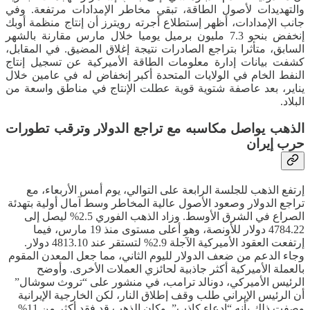
والتهديدات لأصول الطاقة، تبقي مخاطر الإمدادات مرتفعة. وفي
جانب الإمدادات، أظهر إستطلاع أجرته رويترز أن إنتاج منظمة أوبك
إنخفض بنحو 7.3 مليون برميل يوميا خلال مارس مقارنة بالشهر
السابق، متأثرا بتراجع الصادرات نتيجة إغلاق المضيق. في المقابل،
كشفت بيانات إدارة معلومات الطاقة الأميركية عن تسجيل إنتاج
النفط الخام في الولايات المتحدة أكبر إنخفاض له في عامين خلال
يناير، بعد عاصفة شتوية قوية عطلت الإنتاج في مناطق واسعة من
البلاد.
الذهب يواصل مكاسبه مع تراجع الدولار وترقب تطورات
حرب إيران
إرتفع الذهب للجلسة الرابعة على التوالي، يوم أمس الأربعاء، مع
تراجع الدولار وصعود الأصول عالية المخاطر وسط آمال أولية بتهدئة
الصراع في الشرق الأوسط. وزاد الذهب الفوري 2.5% ليصل إلى
4784.22 دولار للأونصة، وهو أعلى مستوى منذ 19 مارس، فيما
إرتفعت العقود الأميركية الآجلة 2.9% لتستقر عند 4813.10 دولار.
وجاء الدعم من ضعف الدولار لليوم الثاني، مما جعل المعدن المقوم
بالعملة الأميركية أكثر جاذبية لحائزي العملات الأخرى. وأوضح
الرئيس الأميركي، دونالد ترامب، في منشور على “تروث سوشال”
أن الرئيس الإيراني طلب وقف إطلاق النار، لكن الخارجية الإيرانية
وصفت ذلك بأنه “ادعاء كاذب”. وكان الذهب قد فقد أكثر من 11%