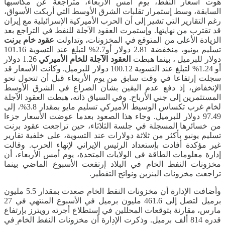
هوت أسعار النفط، يوم أمس الأربعاء، متراجعة عن مكاسبها
السابقة، وسط إستمرار تقلبات الشرق الأوسط التي أربكت الأسواق،
رغم التقارير التي تشير إلى أن الحرب الأميركية الإسرائيلية مع إيران
قد تقترب من نهايتها. وإستمرت العقود الآجلة للنفط في التراجع بعد
الزيادة الأعلى من المتوقع في المخزونات، وتداولت
عقود خام برنت
تسليم يونيو، منخفضة 2.81 دولار أو2.7% لتبلغ عند التسوية 101.16
دولار للبرميل ، بينما هبطت
العقود الآجلة للخام الأميركي
1.26 دولار
أو 1.24% لتبلغ عند التسوية 100.12 دولار للبرميل. وكانت الأسعار قد
سجلت إرتفاعا في وقت سابق من يوم الأربعاء قبل أن تتحول نحو
الإنخفاض، إذ دفع عدم اليقين بشأن الصراع في الشرق الأوسط
المستثمرين إلى جني الأرباح. وفي السياق ذاته، هبطت العقود الآجلة
لخام غرب تكساس الوسيط الأميركي تسليم مايو بمقدار 3.8%، إلى
97.49 دولار للبرميل. وجاء هذا الصعود بعدما عوضت الأسعار جزءا
من خسائرها المسجلة في جلسة الثلاثاء، حين تراجعت عقود برنت
تسليم يونيو بأكثر من ثلاثة دولارات عند التسوية، على خلفية تقارير
غير مؤكدة أفادت بإستعداد الرئيس الإيراني لإنهاء الحرب. وقالت
إدارة معلومات الطاقة في الولايات المتحدة، يوم أمس الأربعاء، أن
مخزونات النفط الخام في البلاد إرتفعت الأسبوع الماضي بينما
تراجعت مخزونات البنزين ونواتج التقطير.
وأضافت الإدارة أن مخزونات النفط الخام صعدت بمقدار 5.5 مليون
برميل لتصل إلى 461.6 مليون برميل في الأسبوع المنتهي في 27
مارس، مقارنة بتوقعات المحللين في إستطلاع أجرته رويترز بإرتفاع
قدره 814 ألف برميل. وذكرت الإدارة أن مخزونات النفط الخام في