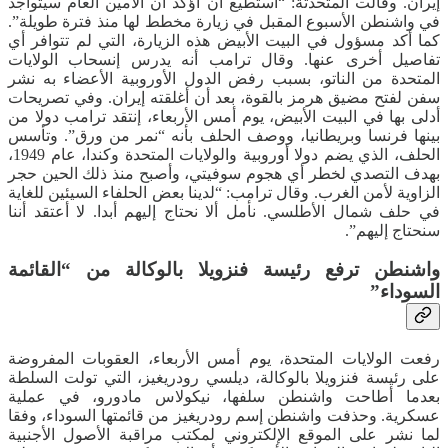
إيران. وقالت ‌المتحدثة: “أستطيع أن أؤكد أن الأمين العام ‌سيتواجد
في ‌واشنطن الأسبوع المقبل في زيارة مخطط لها منذ فترة طويلة”.
كما أكد مسؤول في البيت الأبيض هذه الزيارة، التي لم ‌تتوافر أي
‌تفاصيل أخرى عنها. وقال ترامب أنه يدرس إنسحاب الولايات
المتحدة من الناتو، بسبب رفض الدول الأوروبية الأعضاء ‌به نشر
سفن لفتح مضيق هرمز بالقوة، بعد أن أغلقته إيران. وفي تصريحات
أدلى بها في البيت الأبيض، يوم أمس الأربعاء، إنتقد ترامب دولا من
بينها فرنسا وبريطانيا، ووصف الحلف بأنه “نمر من ورق”. وتأسس
الحلف، الذي يضم دولا أوروبية والولايات المتحدة وكندا، عام 1949،
بهدف التصدي لخطر أي هجوم سوفيتي، وأصبح منذ ذلك الحين حجر
الزاوية لأمن الغرب. وقال ترامب: “لدينا بعض الحلفاء السيئين للغاية
في ‌حلف شمال الأطلسي. نأمل ألا نحتاج إليهم أبدا. لا أعتقد أننا
سنحتاج إليهم”.
واشنطن ترفع رئيسة فنزويلا بالوكالة من “القائمة
السوداء”
رفعت الولايات المتحدة، يوم أمس الأربعاء، العقوبات المفروضة
على رئيسة فنزويلا بالوكالة، ديلسي رودريغيز، التي تولت السلطة
بعدما أطاحت واشنطن سلفها، نيكولاس مادورو، في عملية
عسكرية. وحذفت واشنطن إسم رودريغيز من قائمتها السوداء، وفقا
لما نشر على الموقع الإلكتروني لمكتب مراقبة الأصول الأجنبية