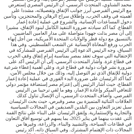
محمد الشناوي، المتحدث الرسمي، أن الرئيس المصري إستعرض
مع الرئيس القبرصي أبرز جوانب الإتفاق وتفصيلاته، مشددا على
أهميته في وقف الحرب، وإطلاق سراح الرهائن والمحتجزين، وتأمين
دخول المساعدات الإنسانية، والشروع في عملية إعادة إعمار
القطاع. كما أكد سيادته ضرورة التنفيذ الكامل لبنود الإتفاق، مشيرا
إلى أن مصر بذلت جهودا متواصلة على مدار العامين الماضيين،
بالتنسيق مع دولة قطر والولايات المتحدة الأمريكية، من أجل إنهاء
الحرب ورفع المعاناة الإنسانية عن الشعب الفلسطيني. وفي هذا
السياق، وجه الرئيس الدعوة إلى الرئيس القبرصي للمشاركة في
الإحتفالية التي سوف تعقد بمصر بمناسبة إبرام إتفاق وقف الحرب
في قطاع غزة. وأشار المتحدث الرسمي، إلى أن الرئيس أكد على
ضرورة نشر قوات دولية في قطاع غزة، وعلى أهمية إعطاء شرعية
دولية للإتفاق الذي تم التوصل إليه، وذلك من خلال مجلس الأمن،
كما أكد الرئيسان على ضرورة البدء الفوري في عملية إعادة إعمار
القطاع، حيث أشار الرئيس إلى إعتزام مصر إستضافة مؤتمر دولي
للتعافي المبكر وإعادة الإعمار، وهو ما لقي ترحيبا من الرئيس
القبرصي. وأضاف المتحدث الرسمي، أن الإتصال تناول كذلك
العلاقات الثنائية المتميزة بين مصر وقبرص، حيث بحث الرئيسان
سبل تعزيز التعاون بين البلدين الصديقين في المجالات السياسية
والتجارية والإستثمارية. وإتفق الرئيسان على البناء على نتائج القمة
التي عقدت بينهما في يناير 2025، بما يسهم في توسيع آفاق التعاون
في قطاعات السياحة، والتشييد والبناء، والزراعة، وغيرها من
المجالات ذات الإهتمام المشترك. وفي السياق ذاته، أكد رئيس