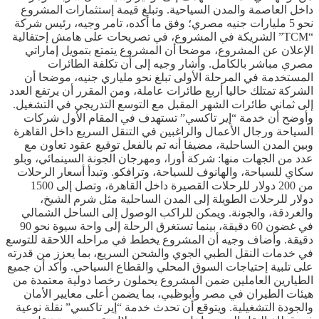
داخل العاصمة والمدن السياحية. وتبلغ قيمة إستثمارات المشروع
نحو 5 مليارات جنيه مصري؛ وفق ما أكده، تامر وجيه، رئيس شركة
“TCM” الشريكة في المشروع، في تصريحات على هامش إحتفالية
الإعلان عن المشروع، موضحا أن المشروع يتمتع بتمويل إماراتي
مصري مباشر بالكامل. وأشار وجيه إلى أن تكلفة الطائرات
المستخدمة في المرحلة الأولى تبلغ نحو ملياري جنيه، موضحا أن
الشركة تمتلك حاليا أربع طائرات عاملة، ومن المقرر أن يرتفع العدد
إلى ثماني طائرات الشهر المقبل مع التوسع التدريجي في التشغيل.
وأوضح أن خدمة “إير تاكسي” تستهدف في المقام الأول شركات
السياحة ورجال الأعمال والراغبين في التنقل السريع داخل القاهرة
وبين المدن الساحلية، مضيفا أنه تم بالفعل توقيع عقود تعاون مع
عدد من الجهات منها: شركة أورا، ومهرجان الجونة السينمائي، وبلو
سكاي للسياحة، والهانوف للسياحة، وترافكو. وتبدأ أسعار الرحلات
من 200 دولار للرحلات القصيرة داخل القاهرة، وتصل إلى 1500
دولار للرحلات الطويلة إلى المدن الساحلية مثل شرم الشيخ،
والغردقة، والجونة. ويمكن للراكب الوصول إلى الساحل الشمالي
في غضون 60 دقيقة، بينما تستغرق الرحلة إلى واحة سيوة نحو 90
دقيقة. وأضاف وجيه أن المشروع يخطط في مراحله اللاحقة للتوسع
في خدمات النقل الطبي الجوي والشحن السريع، بما يعزز من قدرته
على تلبية إحتياجات السوق المحلي والقطاع السياحي. وأكد أن جميع
الطيارين العاملين ضمن المشروع يحملون رخصا دولية معتمدة من
هيئات الطيران في مصر وأبوظبي، بما يضمن أعلى معايير الأمان
والجودة التشغيلية. ويتوقع أن تحدث خدمة “إير تاكسي” نقلة نوعية