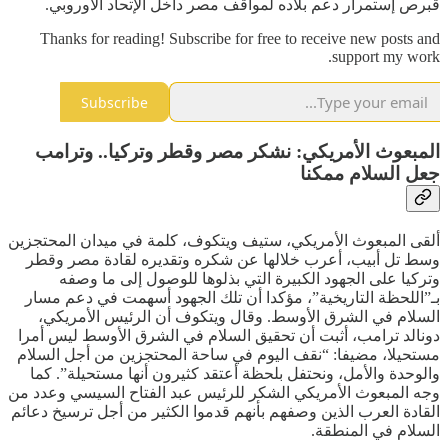
قبرص إستمرار دعم بلاده لمواقف مصر داخل الإتحاد الأوروبي.
Thanks for reading! Subscribe for free to receive new posts and
support my work.
Subscribe
المبعوث الأمريكي: نشكر مصر وقطر وتركيا.. وترامب
جعل السلام ممكنا
ألقى المبعوث الأمريكي، ستيف ويتكوف، كلمة في ميدان المحتجزين
وسط تل أبيب، أعرب خلالها عن شكره وتقديره لقادة مصر وقطر
وتركيا على الجهود الكبيرة التي بذلوها للوصول إلى ما وصفه
بـ”اللحظة التاريخية”، مؤكدا أن تلك الجهود أسهمت في دعم مسار
السلام في الشرق الأوسط. وقال ويتكوف أن الرئيس الأمريكي،
دونالد ترامب، أثبت أن تحقيق السلام في الشرق الأوسط ليس أمرا
مستحيلا، مضيفا: “نقف اليوم في ساحة المحتجزين من أجل السلام
والوحدة والأمل، ونحتفل بلحظة أعتقد كثيرون أنها مستحيلة”. كما
وجه المبعوث الأمريكي الشكر للرئيس عبد الفتاح السيسي وعدد من
القادة العرب الذين وصفهم بأنهم قدموا الكثير من أجل ترسيخ دعائم
السلام في المنطقة.