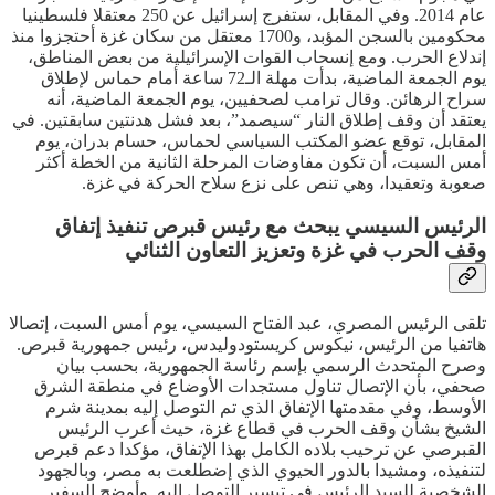
عام 2014. وفي المقابل، ستفرج إسرائيل عن 250 معتقلا فلسطينيا
محكومين بالسجن المؤبد، و1700 معتقل من سكان غزة أحتجزوا منذ
إندلاع الحرب. ومع إنسحاب القوات الإسرائيلية من بعض المناطق،
يوم الجمعة الماضية، بدأت مهلة الـ72 ساعة أمام حماس لإطلاق
سراح الرهائن. وقال ترامب لصحفيين، يوم الجمعة الماضية، أنه
يعتقد أن وقف إطلاق النار “سيصمد”، بعد فشل هدنتين سابقتين. في
المقابل، توقع عضو المكتب السياسي لحماس، حسام بدران، يوم
أمس السبت، أن تكون مفاوضات المرحلة الثانية من الخطة أكثر
صعوبة وتعقيدا، وهي تنص على نزع سلاح الحركة في غزة.
الرئيس السيسي يبحث مع رئيس قبرص تنفيذ إتفاق
وقف الحرب في غزة وتعزيز التعاون الثنائي
تلقى الرئيس المصري، عبد الفتاح السيسي، يوم أمس السبت، إتصالا
هاتفيا من الرئيس، نيكوس كريستودوليدس، رئيس جمهورية قبرص.
وصرح المتحدث الرسمي بإسم رئاسة الجمهورية، بحسب بيان
صحفي، بأن الإتصال تناول مستجدات الأوضاع في منطقة الشرق
الأوسط، وفي مقدمتها الإتفاق الذي تم التوصل إليه بمدينة شرم
الشيخ بشأن وقف الحرب في قطاع غزة، حيث أعرب الرئيس
القبرصي عن ترحيب بلاده الكامل بهذا الإتفاق، مؤكدا دعم قبرص
لتنفيذه، ومشيدا بالدور الحيوي الذي إضطلعت به مصر، وبالجهود
الشخصية للسيد الرئيس في تيسير التوصل إليه. وأوضح السفير