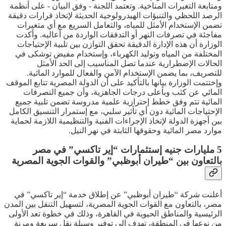
ومتابعة التغيرات المناخية. وتعتمد اللجنة - وفق البيان - على أنظمة
الرصد اللحظي والتنبؤات الهيدرولوجية الحديثة لإتخاذ قرارات دقيقة
تضمن الإستخدام الأمثل للمياه، والتعامل السريع مع أي متغيرات
مفاجئة في تصرفات النهر أو التدفقات الواردة من أعاليه. وأكدت
الوزارة أن هذه الإدارة الدقيقة تحقق التوازن بين تلبية الإحتياجات
المختلفة من المياه وتوليد الكهرباء، وإستخدام مفيض توشكى في
الحالات الإضطرارية عندما تصل المناسيب إلى الحد الأمثل
للتصريف، بما يضمن الإستخدام الآمن والفعال للموارد المائية.
وإختتمت الوزارة بيانها بالتأكيد على أن الدولة المصرية تتابع الموقف
المائي عن كثب وبأعلى درجات الجاهزية، وأن جميع التصرفات
المائية تتم وفق خطط إحترازية علمية مدروسة تضمن تلبية جميع
الإحتياجات المائية دون أي تأثير سلبي، مع إستمرار التنسيق الكامل
بين أجهزة الدولة لإتخاذ الإجراءات الفنية والتنظيمية اللازمة لحماية
موارد مصر المائية وحقوقها الثابتة في نهر النيل.
5 مليارات جنيه إستثمارات “إير تاكسي” في مصر
بالتعاون بين “طيران أبوظبي” والقوات الجوية المصرية
أعلنت شركة “طيران أبوظبي” عن إطلاق خدمة “إير تاكسي” في
مصر، بالتعاون مع القوات الجوية المصرية، لتسهيل التنقل بين المدن
الرئيسية والمناطق الحيوية في القاهرة، وذلك في خطوة تعد الأولى
من نوعها في المنطقة، تهدف إلى توفير وسيلة نقل سريعة ومرنة