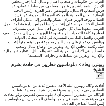
العرب من حكومات وأصحاب أعمال وعمال. كما إختار مجلس
الإدارة، الشيخ راشد بن عامر المصلحي، من سلطنة عمان، عن
فريق أصحاب الأعمال، والمهندس ناصر الجريد، رئيس اللجنة
الوطنية للجان العمالية بالمملكة العربية السعودية، عن فريق
العمال. ووجه الوزير جبران الشكر والتقدير إلى ممثلي أطراف
العمل الثلاثة العرب، على إنتخابه رئيسا لمجلس إدارة منظمة العمل
العربية، متعهدا ببذل كل الجهود من أجل عمل عربي مشترك،
لمواجهة كافة التحديات الراهنة، ودعا الوزير جبران إلى وحدة الصف
العربي والعمل التكاملي المشترك في كافة المحافل الدولية.
ويناقش الإجتماع على مدار اليوم مجموعة من البنود منها إنتخاب
هيئة رئاسة مجلس الإدارة، وتقرير عن أوضاع عمال وشعب
فلسطين في الأراضي العربية المحتلة، والمسائل التنظيمية والمالية
والإدارية، وتقرير عن نشاطات وإنجازات “المنظمة”.
رويترز: وفاة 3 دبلوماسيين قطريين في حادث بشرم
الشيخ
أفادت وكالة رويترز، ليلة الأحد، بمصرع ثلاثة من الدبلوماسيين
القطريين في حادث سير بمدينة شرم الشيخ المصرية. ونقلت
الوكالة عن مصدرين أمنيين، أن 3 دبلوماسيين قطريين توفوا بحادث
في مدينة شرم الشيخ في مصر. وأضاف المصدران، أن دبلوماسيين
إثنين أصيبا أيضا في الحادث.