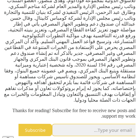
للأسواق الدولية بمجموعة ڤوداكوم، وهدى منصور، العضو المنتدب
ونائب رئيس مجلس الإدارة والمدير العام لشركة مناجم السكري،
وطارق عبد الرحمن، الرئيس التنفيذي لشركة بنيان للتنمية والتجارة
ونائب رئيس مجلس الإدارة لشركة كومباس كابيتال. وقال حسن
عبدالله أن صندوق دعم وتطوير الجهاز المصرفي يأتي في إطار
مواصلة جهود تعزيز كفاءة القطاع المصرفي، وتعزيز بنيته التحتية،
ورفع قدرته التنافسية بهدف مواكبة التطورات التكنولوجية
المتسارعة، وترسيخ قواعد العمل المهني السليم. وأكد أن المركزي
المصري يحرص على الإستفادة من الخبرات المتنوعة في القطاعين
المصرفي وغير المصرفي. جدير بالذكر أنه تم إنشاء صندوق دعم
وتطوير الجهاز المصرفي بموجب قانون البنك المركزي والجهاز
المصرفي رقم 194 لسنة 2020، وله شخصية إعتبارية وميزانية
مستقلة ويتبع البنك المركزي، ويضم في عضويته جميع البنوك، وفقا
لنظامه الأساسي. ويجوز للصندوق تأسيس شركات مساهمة أو
المساهمة في شركات قائمة بما يلزم لتحقيق أهدافه والنهوض
بإختصاصاته، كما يجوز له إبرام بروتوكولات تعاون أو مذكرات تفاهم
أو إتفاقيات بهدف التنسيق والتعاون وتبادل المعلومات والخبرات مع
الجهات ذات الصلة محليا ودوليا.
Thanks for reading! Subscribe for free to receive new posts and
support my work.
Subscribe