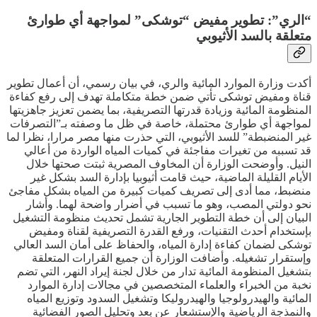
“الري”: تطوير مفيض “توشكى” لمواجهة أي طوارئ
متعلقة بالسد الأثيوبي
أكدت وزارة الموارد المائية والري، في بيان رسمي، أن أعمال تطوير
قناة ومفيض توشكى تأتي ضمن خطة متكاملة تهدف إلى رفع كفاءة
المنظومة المائية وزيادة قدرتها التصريفية، بما يضمن تعزيز جاهزيتها
لمواجهة أي طوارئ محتملة، خاصة في ظل ما وصفته بـ”التصرفات
غير المنضبطة” للسد الأثيوبي، التي حذرت منها مصر مرارا، نظرا لما
قد تسببه من تغيرات مفاجئة في كميات المياه الواردة من أعالي
النيل. وأوضحت الوزارة أن المخاوف المصرية ثبتت صحتها خلال
الأيام القليلة الماضية، حيث قامت أثيوبيا بإدارة السد بشكل غير
منضبط، مما أدى إلى تصريف كميات كبيرة من المياه بشكل مفاجئ
نحو دولتي المصب، وهو ما تسبب في أضرار واضحة لهما. وأشار
البيان إلى أن خطة التطوير الجارية تشمل تحديث منظومة التشغيل
بإستخدام أحدث التقنيات، ورفع القدرة التصريفية لقناة ومفيض
توشكى لضمان كفاءة إدارة المياه، والحفاظ على أمان السد العالي
وإستقرار تشغيله. وأضافت الوزارة أن جميع القرارات المتعلقة
بتشغيل المنظومة المائية تدار من خلال لجنة إيراد النهر، التي تضم
نخبة من الخبراء والعلماء المتخصصين في مجالات إدارة الموارد
المائية والهيدرولوجيا والهيدروليكا وتشغيل السدود وتوزيع المياه
والنمذجة الرياضية والإستشعار عن بعد وتحليل الصور الفضائية