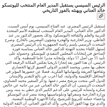
الرئيس السيسي يستقبل المدير العام المنتخب لليونسكو
خالد العناني ويهنئه بالفوز التاريخي
إستقبل الرئيس المصري، عبد الفتاح السيسي، يوم أمس السبت،
الدكتور خالد العناني، المدير العام المنتخب لمنظمة الأمم المتحدة
للتربية والعلم والثقافة (اليونسكو)، وذلك بحضور الدكتور بدر عبد
العاطي، وزير الخارجية والهجرة وشؤون المصريين بالخارج. وصرح
المتحدث الرسمي بإسم رئاسة الجمهورية بأن الرئيس المصري
إستهل اللقاء بتجديد التهنئة للدكتور خالد العناني بمناسبة فوزه
الساحق في إنتخابات المجلس التنفيذي لليونسكو، وحصوله على
تأييد 55 من أصل 57 دولة، وإنتخابه مديرا عاما للمنظمة. وأكد
الرئيس، أن هذا الفوز يعد إنجازا تاريخيا يعكس المكانة الرفيعة التي
تحظى بها مصر، ويجسد التقدير الدولي العميق لإرثها الحضاري
وثقافتها العريقة وإسهاماتها الفكرية، فضلا عن حضورها المؤثر في
المحافل الإقليمية والدولية، كما أعرب عن بالغ التقدير والإمتنان
للدول التي منحت مرشح مصر دعمها. وذكر السفير محمد الشناوي،
المتحدث الرسمي، أن الدكتور خالد العناني عبر من جانبه عن خالص
شكره وامتنانه للرئيس على الدعم الكبير الذي حظي به منه، ومن
وزارة الخارجية وسفرائها ودبلوماسييها وبعثة مصر لدى اليونسكو
وأعضاء حملته للترويج للترشيح، وكذا الأجهزة الوطنية المعنية،
والذي توج بهذا الفوز التاريخي. وأكد الدكتور العناني، أن الثقة الدولية