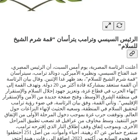
الرئيس السيسي وترامب يترأسان “قمة شرم الشيخ
للسلام”
أعلنت الرئاسة المصرية، يوم أمس السبت، أن الرئيس المصري،
عبد الفتاح السيسي، ونظيره الأميركي، دونالد ترامب، سيترأسان
“قمة شرم الشيخ للسلام”، بعد ظهر غدا الإثنين. وقال بيان الرئاسة
أن القمة ستعقد بمشاركة قادة أكثر من 20 دولة. وتهدف القمة إلى
“إنهاء الحرب في قطاع غزة، وتعزيز جهود إحلال السلام والإستقرار
في منطقة الشرق الأوسط، وفتح صفحة جديدة من الأمن والإستقرار
الإقليمي”. وتأتي القمة، وفق بيان الرئاسة، في ضوء رؤية ترامب
لتحقيق السلام في المنطقة، وسعيه الحثيث لإنهاء النزاعات حول
العالم. وتوقفت حرب غزة بموجب دخول المرحلة الأولى من الإتفاق
حيز التنفيذ، وسط مخاوف من عراقيل قد تصعب تطبيق المراحل
الأخرى. وبموجب إتفاق وقف إطلاق النار الذي إقترحه ترامب،
ستفرج حماس عن 47 رهينة، أحياء وأموات، من أصل 251 أختطفوا
في هجوم السابع من أكتوبر 2023، إضافة إلى رفات رهينة أحتجز