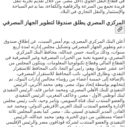
في قطاع النقل الجوي داخل مصر، من خلال تقديم تجربة تنقل
فريدة تجمع بين السرعة والرفاهية والكفاءة، بما يدعم السياحة
والإستثمار والنقل التجاري في البلاد.
المركزي المصري يطلق صندوقا لتطوير الجهاز المصرفي
أعلن البنك المركزي المصري، يوم أمس السبت، عن إطلاق صندوق
دعم وتطوير الجهاز المصرفي وتشكيل مجلس إدارته لمدة أربع
سنوات، وذلك برئاسة، حسن عبدالله، محافظ البنك المركزي
المصري، وعضوية نخبة من الخبرات المصرفية وغير المصرفية في
القطاع المالي وقطاع تكنولوجيا المعلومات. ويتكون المجلس من
أحد عشر عضوا، وهم: رامي أبو النجا، نائب المحافظ للاستقرار
النقدي، وطارق الخولي، نائب المحافظ للاستقرار المصرفي،
بالإضافة إلى خمسة أعضاء من رؤساء مجالس إدارات البنوك، تم
إنتخابهم بواسطة إتحاد بنوك مصر، وهم: محمد الأتربي، الرئيس
التنفيذي للبنك الأهلي المصري، ومحمد عباس فايد، الرئيس التنفيذي
لبنك أبوظبي الأول - مصر، وعاكف المغربي، الرئيس التنفيذي
والعضو المنتدب لبنك قناة السويس، وتامر وحيد، نائب رئيس مجلس
الإدارة والعضو المنتدب للبنك العربي الأفريقي الدولي، ومحمد عبد
القادر، المدير التنفيذي لسيتي بنك - مصر. كما يضم المجلس ثلاثة
أعضاء مستقلين من ذوي الخبرة، وهم: محمد عبدالله، الرئيس
التنفيذي والعضو المنتدب لشركة ڤودافون مصر والرئيس الإقليمي