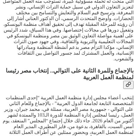
التي منحت له تحمله مسؤولية كبيرة، تستوجب منه العمل المتواصل
لتعزيز التعاون الدولي في سبيل حماية التراث الإنساني، ونشر
المعرفة، وترسيخ قيم السلام والتعايش والتسامح بين مختلف
الحضارات. وأوضح المتحدث الرسمي، أن الدكتور العناني أشار إلى
أن رؤيته للمرحلة المقبلة تهدف إلى تحقيق أهداف منظمة اليونسكو،
وتفعيل دورها في مجالات إختصاصها. وفي هذا السياق، شدد الرئيس
على أهمية مواصلة التعاون الوثيق بين مصر ومنظمة اليونسكو في
المجالات التعليمية والتربوية والثقافية، وفي جهود صون التراث
الإنساني، مؤكدا التزام مصر بدعم أنشطة المنظمة ومبادراتها
الإنسانية، والعمل المشترك لمد جسور التواصل بين الثقافات
والشعوب.
بالإجماع وللمرة الثانية على التوالي.. إنتخاب مصر رئيسا
لمنظمة العمل العربية
إنتخب أعضاء مجلس إدارة منظمة العمل العربية “إحدى المنظمات
المتخصصة التابعة لجامعة الدول العربية” - بالإجماع وللعام الثاني
على التوالي - جمهورية مصر العربية، ممثلة في، محمد جبران، وزير
العمل، رئيسا لمجلس إدارة المنظمة للدورة الـ103 والممتدة لشهر
أكتوبر من العام 2026. جاء ذلك خلال إجتماع “المجلس” المنعقد، يوم
أمس السبت، بالقاهرة، بدعوة من، فايز المطيري، المدير العام
لمنظمة العمل العربية، وبحضور ممثلين عن أطراف العمل الثلاثة