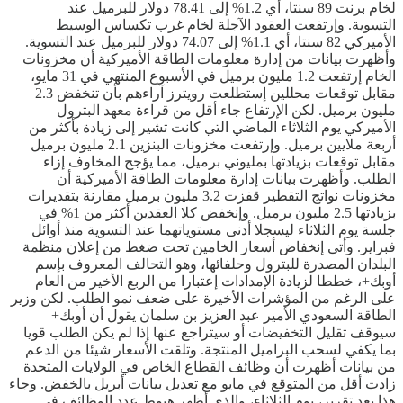
لخام برنت 89 سنتا، أي 1.2% إلى 78.41 دولار للبرميل عند
التسوية. وإرتفعت العقود الآجلة لخام غرب تكساس الوسيط
الأميركي 82 سنتا، أي 1.1% إلى 74.07 دولار للبرميل عند التسوية.
وأظهرت بيانات من إدارة معلومات الطاقة الأميركية أن مخزونات
الخام إرتفعت 1.2 مليون برميل في الأسبوع المنتهي في 31 مايو،
مقابل توقعات محللين إستطلعت رويترز آراءهم بأن تنخفض 2.3
مليون برميل. لكن الإرتفاع جاء أقل من قراءة معهد البترول
الأميركي يوم الثلاثاء الماضي التي كانت تشير إلى زيادة بأكثر من
أربعة ملايين برميل. وإرتفعت مخزونات البنزين 2.1 مليون برميل
مقابل توقعات بزيادتها بمليوني برميل، مما يؤجج المخاوف إزاء
الطلب. وأظهرت بيانات إدارة معلومات الطاقة الأميركية أن
مخزونات نواتج التقطير قفزت 3.2 مليون برميل مقارنة بتقديرات
بزيادتها 2.5 مليون برميل. وإنخفض كلا العقدين أكثر من 1% في
جلسة يوم الثلاثاء ليسجلا أدنى مستوياتهما عند التسوية منذ أوائل
فبراير. وأتى إنخفاض أسعار الخامين تحت ضغط من إعلان منظمة
البلدان المصدرة للبترول وحلفائها، وهو التحالف المعروف بإسم
أوبك+، خططا لزيادة الإمدادات إعتبارا من الربع الأخير من العام
على الرغم من المؤشرات الأخيرة على ضعف نمو الطلب. لكن وزير
الطاقة السعودي الأمير عبد العزيز بن سلمان يقول أن أوبك+
سيوقف تقليل التخفيضات أو سيتراجع عنها إذا لم يكن الطلب قويا
بما يكفي لسحب البراميل المنتجة. وتلقت الأسعار شيئا من الدعم
من بيانات أظهرت أن وظائف القطاع الخاص في الولايات المتحدة
زادت أقل من المتوقع في مايو مع تعديل بيانات أبريل بالخفض. وجاء
هذا بعد تقرير، يوم الثلاثاء، والذي أظهر هبوط عدد الوظائف في