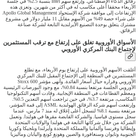
رقائق الذكاء الإصطناعي. وإرتفع سهم Intel بنسبة 2.5% في جلسة
الأربعاء محققا أعلى مكاسب له في أكثر من شهرين. وتعزى هذه
الإرتفاعات إلى موافقة شركة الإستحواذ Apollo Global Management
على شراء حصة 49% من الأسهم مقابل 11 مليار دولار في مشروع
مشترك يتعلق بوحدة التصنيع الأيرلندية التابعة لشركة صناعة
الرقائق.
الأسواق الأوروبية تغلق على إرتفاع مع ترقب المستثمرين
لإجتماع البنك المركزي الأوروبي
أغلقت الأسهم الأوروبية على إرتفاع يوم الأربعاء، مع تطلع
المستثمرين في المنطقة إلى الإجتماع المقبل للبنك المركزي
الأوروبي وقراره حيال أسعار الفائدة. وأنهى مؤشر Stoxx 600
الأوروبي الجلسة مرتفعا بنسبة 0.84%، مع وجود البورصات الرئيسية
ومعظم القطاعات في المنطقة الإيجابية. وقادت أسهم التكنولوجيا
المكاسب، مرتفعة 3.7%، في حين تراجعت أسهم التعدين 0.5%.
وإرتفعت أسهم شركة الرقائق الهولندية ASML إلى قمة المؤشر،
مرتفعة بنسبة 8.1% لتسجل أعلى إغلاق له منذ 7 مارس، عندما
سجل مستوى قياسيا. والشركة القابضة مقرها في هولندا. وتعمل
الشركة من خلال شركاتها التابعة في هولندا والولايات المتحدة
وإيطاليا وفرنسا وألمانيا والمملكة المتحدة وأيرلندا وبلجيكا وكوريا
الجنوبية وتايوان وسنغافورة والصين وهونغ كونغ واليابان وماليزيا