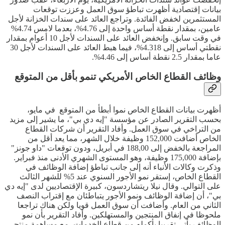
بيانات إقتصادية أظهرت تباطؤ سوق العمل وعززت توقعات
المستثمرين لخفض الفائدة. وتراجع العائد على سندات الخزانة لأجل
عامين، بمقدار نقطة أساس واحدة إلى 4.76%، بعدما لامس 4.74%
في وقت سابق. وإنخفض العائد على السندات لأجل 10 أعوام بمقدار
نقطتي أساس إلى 4.318%، فيما هبط العائد على السندات لأجل 30
عاما بمقدار 2.5 نقطة أساس إلى 4.46%.
وظائف القطاع الخاص الأمريكي تنمو بأقل من المتوقع
أظهرت بيانات القطاع الخاص نموا أبطأ من المتوقع في مايو،
بحسب التقرير الصادر عن مؤسسة "إيه دي بي"، ما يشير إلى مزيد
من التراخي في سوق العمل. وأفاد التقرير أن شركات القطاع
الخاص أضافت 152,000 وظيفة خلال الشهر، مما يعد أقل من
المراجعة بالخفض إلى 188,00 في أبريل، ودون توقعات "داو جونز"
بإضافة 175,000 وظيفة، وهو المستوى الشهري الأدنى منذ فبراير.
وذكرت وكالات الأنباء أنه إلى جانب تباطؤ إضافة الوظائف في
القطاع الخاص، إستقر نمو الأجور السنوي عند 5% للشهر الثالث
على التوالي. وقال نيلا ريتشاردسون، كبيرة الإقتصاديين لدى "إيه دي
بي"، أن إضافة الوظائف ونمو الأجور يتباطئان مع إقتراب النصف
الثاني من العام. وأضافت أن سوق العمل قويا ولكن هناك تراجعا
ملحوظا في إنفاق المنتجين والمستهلكين. وأفاد التقرير بأن نمو
الوظائف يأتي تقريبا بأكمله من قطاع الخدمات، مع مساهمة منتجي