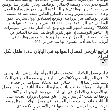
السلع بنحو 3,000 وظيفة لإجمالي الوظائف. ويأتي التقرير قبل يومين
من صدور تقرير الوظائف غير الزراعية الذي يصدر عن وزارة العمل.
وعادة ما يعطي تقرير وظائف القطاع الخاص لمحة عما قد يتضمه
تقرير الوظائف غير الزراعية. ويتوقع إقتصاديو "وول ستريت" نمو
الوظائف غير الزراعية بمقدار 190,000 في مايو بعد إرتفاعها بنحو
175,000 وظيفة الشهر السابق، ومع ذلك، أشار عددا من المؤشرات
إلى تباطؤ التوظيف. إذ أظهر تقرير الوظائف المتاحة الصادر عن
مكتب إحصاءات العمل تراجعا بما يزيد عن 8 ملايين وظيفة في
أبريل، مما يعد أدنى مستوى لها منذ فبراير 2021.
تراجع تاريخي لمعدل المواليد في اليابان لـ1.2 طفل لكل
امرأة
تراجع معدل الولادات المتوقع إنجابها للمرأة الواحدة في اليابان، إلى
1.2 في العام الماضي 2023، في تسارع لوتيرة تقدم العمر في البلاد،
ومما يشير أيضا إلى أن إجمالي عدد السكان سيواصل تراجعه في
السنوات المقبلة. وقالت بيانات وزارة الصحة اليابانية، أن هذا المعدل
هو الأدنى على الإطلاق في البيانات التي يعود تاريخها لعام 1947.
ووفقا لما نقلت "فرانس برس"، علق مسؤول بوزارة الصحة على
البيانات، قائلا إن الإنخفاض المستمر في معدل الولادات يمثل وضعا
حرجا، ويعود لعوامل مختلفة منها عدم الإستقرار الإقتصادي