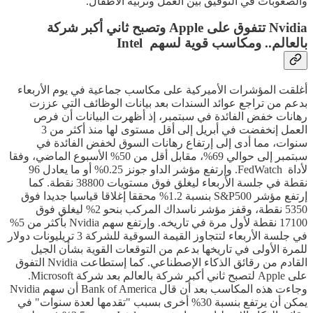
والصعوبات في التوفيق بين العمل وتربية الأطفال.
Nvidia تتفوق على Apple وتصبح ثاني أكبر شركة
بالعالم.. ومكاسب قوية لسهم Intel
أغلقت المؤشرات الأميركية على مكاسب جماعية في يوم الأربعاء
بدعم من تراجع عوائد السندات بعد بيانات الوظائف التي عززت
رهانات خفض الفائدة في سبتمبر، إذ أظهرت البيانات أن فرص
العمل إنخفضت في أبريل إلى أقل مستوى لها منذ أكثر من 3
سنوات، مما أدى إلى إرتفاع رهانات السوق لخفض الفائدة في
سبتمبر إلى حوالي 69%، مقابل أقل من 50% الأسبوع الماضي، وفقا
لأداة FedWatch. وإرتفع مؤشر الداو جونز 0.25% أو ما يعادل 96
نقطة في جلسة الأربعاء ليغلق فوق مستويات 38800 نقطة. كما
إرتفع مؤشر S&P500 بنسبة 1.2% محققا إغلاقا قياسيا جديدا فوق
5350 نقطة، وقفز مؤشر ناسداك المركب بنحو 2% ليغلق فوق
17100 نقطة لأول مرة في تاريخه. وإرتفع سهم Nvidia بأكثر من 5%
في جلسة الأربعاء لتتجاوز القيمة السوقية للشركة 3 تريليونات دولار
للمرة الأولى في تاريخها بدعم من التوقعات القوية بشأن الجيل
القادم من رقائق الذكاء الإصطناعي. كما إستطاعت Nvidia التفوق
على Apple لتصبح ثاني أكبر شركة بالعالم بعد شركة Microsoft.
وجاءت هذه المكاسب بعد أن قال Bank of America أن سهم Nvidia
يمكن أن يرتفع بنسبة 30% أخرى بسبب "تقدمها لعدة سنوات" في