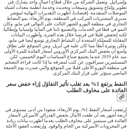
وإسرائيل. وتعمل الشركة من خلال قطاع أعمال واحد يشارك في
تطوير وإنتاج وتسويق ومبيعات وتحديث وخدمة أنظمة معدات أشباه
الموصلات المتقدمة. إقتصاديا، أظهرت التقديرات النهائية لمؤشر
مديري المشتريات المركب في المنطقة، يوم الأربعاء، نمو النشاط
التجاري في منطقة اليورو للشهر الثالث على التوالي في مايو. وكان
النمو في قطاعي الخدمات والتصنيع ثابتا في ألمانيا وإسبانيا وإيطاليا،
لكنه إنخفض قليلا في فرنسا خلال هذه الفترة. وأظهرت البيانات
المقابلة للمملكة المتحدة أن النشاط التجاري توسع أيضا في مايو،
ولكن بوتيرة أبطأ مما كان عليه في أبريل. ومن المتوقع على نطاق
واسع أن يخفض البنك المركزي الأوروبي أسعار الفائدة للمرة الأولى
منذ عام 2019 عندما يجتمع صناع السياسات اليوم الخميس، لكن
المستثمرين سيراقبون عن كثب لمعرفة ما إذا كانت قراءة التضخم
في منطقة اليورو الأعلى قليلا من المتوقع والتي صدرت يوم الجمعة
الماضي ستؤثر على قرار البنك المركزي.
النفط يرتفع 1% بعد تغلب تأثير التفاؤل إزاء خفض سعر
الفائدة على مخاوف الطلب
إرتفعت أسعار النفط 1%، يوم الأربعاء، صعودا من أدنى مستوى في
أربعة أشهر بعد أن طغت الآمال بخفض الفدرالي الأميركي لأسعار
الفائدة في سبتمبر على مخاوف الطلب بعدما أظهرت بيانات زيادة
في المخزونات الأميركية من الخام والوقود. وإرتفعت العقود الآجلة