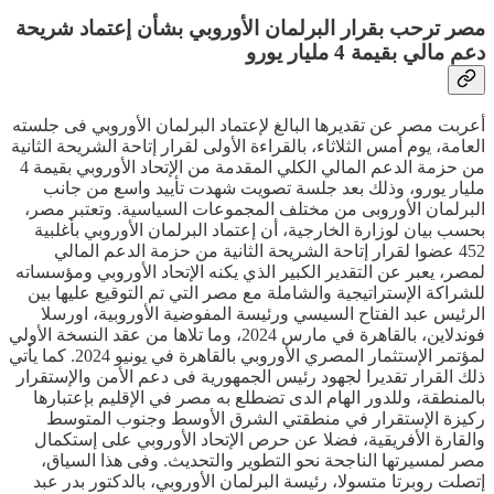
مصر ترحب بقرار البرلمان الأوروبي بشأن إعتماد شريحة
دعم مالي بقيمة 4 مليار يورو
أعربت مصر عن تقديرها البالغ لإعتماد البرلمان الأوروبي فى جلسته
العامة، يوم أمس الثلاثاء، بالقراءة الأولى لقرار إتاحة الشريحة الثانية
من حزمة الدعم المالي الكلي المقدمة من الإتحاد الأوروبي بقيمة 4
مليار يورو، وذلك بعد جلسة تصويت شهدت تأييد واسع من جانب
البرلمان الأوروبى من مختلف المجموعات السياسية. وتعتبر مصر،
بحسب بيان لوزارة الخارجية، أن إعتماد البرلمان الأوروبي بأغلبية
452 عضوا لقرار إتاحة الشريحة الثانية من حزمة الدعم المالي
لمصر، يعبر عن التقدير الكبير الذي يكنه الإتحاد الأوروبي ومؤسساته
للشراكة الإستراتيجية والشاملة مع مصر التي تم التوقيع عليها بين
الرئيس عبد الفتاح السيسي ورئيسة المفوضية الأوروبية، اورسلا
فوندلاين، بالقاهرة في مارس 2024، وما تلاها من عقد النسخة الأولي
لمؤتمر الإستثمار المصري الأوروبي بالقاهرة في يونيو 2024. كما يأتي
ذلك القرار تقديرا لجهود رئيس الجمهورية فى دعم الأمن والإستقرار
بالمنطقة، وللدور الهام الدى تضطلع به مصر في الإقليم بإعتبارها
ركيزة الإستقرار في منطقتي الشرق الأوسط وجنوب المتوسط
والقارة الأفريقية، فضلا عن حرص الإتحاد الأوروبي على إستكمال
مصر لمسيرتها الناجحة نحو التطوير والتحديث. وفى هذا السياق،
إتصلت روبرتا متسولا، رئيسة البرلمان الأوروبي، بالدكتور بدر عبد