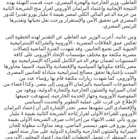
العاطي، وزير الخارجية والهجرة المصري، حيث قدمت التهنئة بهذه
النتيجة الإيجابية وإعتماد البرلمان الأوروبي لقرار منح الشريحة الثانية
من حزمة الدعم المالي الكلي لمصر بقيمة 4 مليار يورو تقديرا للدور
المصري في تحقيق الأمن والإستقرار ورجت نقل تحياتها وتقديرها
للرئيس المصري.
ومن جانبه، أعرب الوزير عبد العاطي عن التقدير لهذه الخطوة التى
تعكس عمق العلاقات المصرية - الأوروبية والشراكة الإستراتيجية
الحيوية التى تجمع الجانبين. وقد شهدت الفترة الماضية إتصالات
مصرية مكثفة مع مختلف مؤسسات الإتحاد الأوروبى على كافة
المستويات لضمان توفر الدعم الكامل للشراكة الإستراتيجية مع
مصر بكافة مكوناتها السياسية والإقتصادية والأمنية، لاسيما محاورها
الست بإعتبارها تحقق مصالح إستراتيجية متبادلة للجانبين المصرى
والأوروبى. كما شهدت زيارات مكثفة قام بها رؤساء عدد من
المجموعات السياسية بالبرلمان الأوروبى إلى مصر، وكذا أعضاء من
لجان الميزانية والشئون الخارجية والتجارة الدولية، ووفود من
المفوضية الأوروبية وجهاز الخدمة الخارجية، إستهدفت جميعها
الإطلاع عن قرب علي عملية التطوير والتحديث السياسي
والإقتصادي التى تشهدها مصر. تجدر الإشارة إلى أن إعتماد البرلمان
الأوروبى للقراءة الأولى لقرار إتاحة الشريحة الثانية بقيمة 4 مليار
يورو، يأتي عقب الانتهاء من إجراءات صرف الشريحة الأولى بقيمة
مليار يورو فى شهر ديسمبر الماضي، وبعد مداولات مطولة للجان
الميزانية والشئون الخارجية والتجارة الدولية على مدار ستة أشهر.
ومن المنتظر أن تشمل الخطوات القادمة، إعتماد المجلس الأوروبى