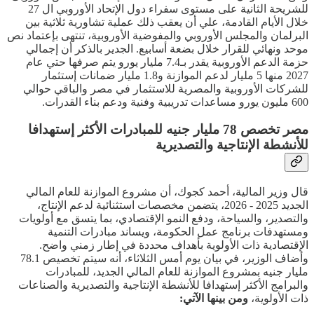
للشريحة الثانية على مستوى سفراء دول الإتحاد الأوروبي ال 27
خلال الأيام القادمة، علي أن يعقب ذلك عملية تشاورية ثلاثية بين
البرلمان والمجلس الأوروبي والمفوضية الأوروبية، تنتهى بإعتماد نص
موحد ونهائي للقرار خلال بضعة أسابيع. الجدير بالذكر أن إجمالي
حزمة الدعم الأوروبية يقدر بـ7.4 مليار يورو يتم صرفها حتي عام
2027 منها 5 مليار لدعم الموازنة و1.8 مليار ضمانات إستثمار
للشركات الأوروبية والمصرية للاستثمار في مصر والباقي حوالي
600 مليون يورو مساعدات تدريبية وفنية ودعم بناء القدرات.
مصر تخصص 78 مليار جنيه للمبادرات الأكثر إستهدافا
للأنشطة الإنتاجية والتصديرية
قال وزير المالية، أحمد كجوك، أن مشروع الموازنة للعام المالي
الجديد 2025 - 2026، يتضمن مخصصات استثنائية لدعم الإنتاج،
والتصدير، والسياحة، ودفع النمو الإقتصادي، بما يتسق مع أولويات
ومستهدفات برنامج عمل الحكومة، ويساند مبادرات التنمية
الإقتصادية ذات الأولوية بأهداف محددة في إطار زمني واضح.
وأضاف الوزير، في بيان يوم أمس الثلاثاء، أنه سيتم تخصيص 78.1
مليار جنيه بمشروع الموازنة للعام المالي الجديد، للمبادرات
والبرامج الأكثر إستهدافا للأنشطة الإنتاجية والتصديرية والصناعات
ذات الأولوية،
ومن بينها الآتي: