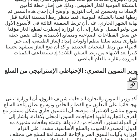
بالشبكة القومية للغاز الطبيعي، وذلك في إطار خطة لتأمين
الإمدادات وتحسين قدرات التوزيع. وأوضح أن إحدى هذه السفن تم
ربطها فعليا بالشبكة القومية، فيما ينتظر ربط السفينة الثانية قبل
نهاية الشهر الجاري، على أن تربط السفينة الثالثة في الأسبوع الأول
من يوليو المقبل. وأشار إلى أن الوزارة إضطرت لقطع الغاز مؤقتا
عن بعض القطاعات الصناعية ومصانع الأسمدة، وذلك ضمن خطة
طوارئ معدة سلفا تنظم أولويات إمداد الغاز الطبيعي، إلى حين
الانتهاء من ربط الشحنات الجديدة. وأكد أن ضخ الغاز سيشهد تحسنا
كبيرا بعد الانتهاء من ربط السفن الثلاث؛ إذ ستتضاعف الكميات
الموردة مقارنة بالعام الماضي.
وزير التموين المصري: الإحتياطي الإستراتيجي من السلع
آمن
أكد وزير التموين والتجارة الداخلية، شريف فاروق، أن الوزارة تتبنى
نهجا قائما على التعاون مع القطاع الخاص وتوسيع نطاق إتاحة السلع
وتنويع مناشئ الإستيراد، موضحا أن التنسيق جاري بشكل مستمر مع
الغرف التجارية لتلبية إحتياجات السوق المحلي بكفاءة. وأشار إلى
أن الدولة تستورد الأقماح من 22 دولة، وتتمتع بعلاقات متميزة مع
الدول المصدرة للحبوب والسلع الأساسية، مشددا على التزام
الوزارة بآليات السوق الحر والإتاحة المستدامة للسلع في مختلف