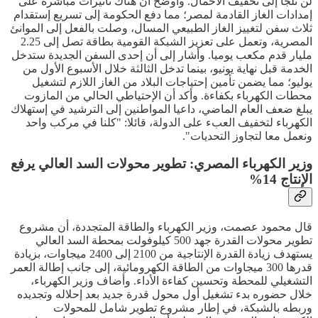
لن تلجأ إلى تخفيف الأحمال. وأوضح أن هناك تأثيرات مباشرة على
إمدادات الغاز القادمة لمصر؛ مما دفع الحكومة إلى تسريع إستقدام
ثلاث سفن لتغييز الغاز الطبيعي المسال، وصلت بالفعل إلى الموانئ
المصرية، وتعمل على تعزيز الشبكة القومية بطاقة تصل إلى 2.25
مليار قدم مكعب يوميا. وأشار إلى أن إحدى السفن الجديدة ستدخل
الخدمة قبل نهاية يونيو، بينما تدخل الثالثة خلال الأسبوع الأول من
يوليو؛ مما يضمن تأمين إحتياجات البلاد من الغاز اللازم لتشغيل
محطات الكهرباء بكفاءة. وأكد أن الإحتياطي الحالي من المازوت
يبلغ ضعف العام الماضي، داعيا المواطنين إلى الترشيد في إستهلاك
الكهرباء لتخفيف العبء على الدولة، قائلا: "كلنا في مركب واحد
ونعمل معا لتجاوز التحديات".
وزير الكهرباء المصري: تطوير محولات السد العالي يرفع
الإنتاج 14%
قال محمود عصمت، وزير الكهرباء والطاقة المتجددة، أن مشروع
تطوير محولات القدرة جهد 500 كيلوفولت بمحطة السد العالي
يستهدف زيادة القدرة الإنتاجية من 2100 إلى 2400 ميجاوات، بزيادة
قدرها 300 ميجاوات من الطاقة الكهرومائية، إلى جانب إطالة العمر
التشغيلي للمحطة وتحسين كفاءة الأداء. وأضاف وزير الكهرباء،
خلال حضوره بدء تشغيل أول محول قدرة جديد بعد إحلاله وتجديده
وربطه بالشبكة، في إطار مشروع تطوير شامل للمحولات