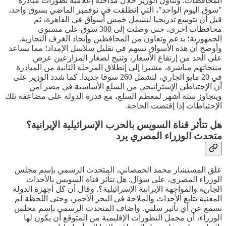
المحافظات. وتناول الوزير خلال مداخلة إعلامية تطورات مبادرة
"سوق اليوم الواحد"، التي إنطلقت في نوفمبر الماضي بسوق واحد،
قبل أن تتوسع تدريجيا لتشمل خمس أسواق في القاهرة، ثم
محافظات أخرى، حتى وصلت إلى 300 سوق على مستوى
الجمهورية؛ بدعم وتعاون من المحافظين وإتحاد الغرف التجارية.
وأوضح أن هذه الأسواق تسهم في تقليل سلاسل الإمداد؛ مما يساعد
على الحد من إرتفاع الأسعار، وتتيح لصغار المزارعين عرض
منتجاتهم مباشرة، مشيرا إلى إنطلاق المرحلة الثانية من المبادرة
في 20 مايو الجاري، لتشمل 260 سوقا جديدا. كما شدد الوزير على
أن الإحتياطي الإستراتيجي من السلع الأساسية في مصر آمن
ويتجاوز ستة أشهر لمعظم السلع، مع قدرة الدولة على مضاعفة تلك
الإحتياطات إذا إقتضت الحاجة.
هل تتأثر قناة السويس بالحرب الإسرائيلية الإيرانية؟
متحدث الوزراء المصري يرد
علق المستشار محمد الحمصاني، المتحدث الرسمي بإسم مجلس
الوزراء المصري، على سؤال: هل تتأثر قناة السويس بالأحداث
الجارية والمواجهة الإيرانية الإسرائيلية؟. وقال أن كل أجهزة الدولة
المعنية تتابع الأحداث والملاحة في البحر الأحمر، وحتى اللحظة لم
نسمع عن أي تأثير سلبي. وأضاف المتحدث الرسمي بإسم مجلس
الوزراء، أن مجمل التطورات الإقليمية من المتوقع أن يكون لها