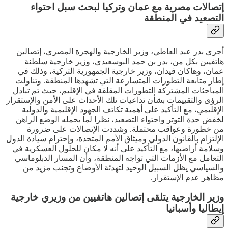
إتصالات مصرية مع عمان وتركيا لبحث سبل احتواء
التصعيد في المنطقة
أجرى بدر عبد العاطي، وزير الخارجية والهجرة المصري، إتصالين
هاتفيين بكل من، بدر بن حمد البوسعيدي، وزير خارجية سلطنة
عمان، وهاكان فيدان، وزير خارجية الجمهورية التركية، وذلك في
إطار متابعة التطورات المتسارعة التي تشهدها المنطقة. وتناولت
المباحثات المشتركة التطورات المقلقة في الإقليم، حيث تم تبادل
الرؤى والتقييمات بشأن تداعيات تلك الأحداث على الأمن والإستقرار
الإقليمي، مع التأكيد على أهمية تكاتف الجهود الإقليمية والدولية
لخفض حدة التوتر واحتواء التصعيد، نظرا لما يحمله الوضع الراهن
من خطورة وعواقب محتملة. وشددت الإتصالات على ضرورة
الإلتزام بالقانون الدولي وميثاق الأمم المتحدة، وإحترام سيادة الدول
وسلامة أراضيها، مع التأكيد على أنه لا مكان للحلول العسكرية في
التعامل مع الأزمات التي تواجه المنطقة، وأن المسار الدبلوماسي
والسياسي يظل السبيل الوحيد لتهدئة الأوضاع وتجنب مزيد من
مظاهر عدم الإستقرار.
وزير الخارجية يتلقى إتصالين هاتفيين من وزيري خارجية
إيطاليا وأسبانيا