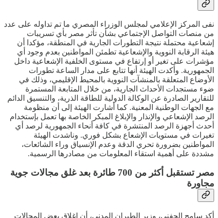
نفى المركز الإعلامي لمجلس الوزراء المصري ما تم تداوله على عدد
من منصات التواصل الإجتماعي بشأن تأثر مصر بأي تسريبات
إشعاعية محتملة نتيجة التطورات الجارية في المنطقة، مؤكدا أن
هيئة الرقابة النووية والإشعاعية تطمئن المواطنين بعدم وجود أي
مؤشرات على تغير أو إرتفاع في مستوى الخلفية الإشعاعية داخل
الجمهورية. وأكدت الهيئة أنها تتابع على مدار الساعة تطورات
الأوضاع المتعلقة بالمنشآت النووية بالمحيط الإقليمي، وذلك في
ضوء مستجدات الأحداث الجارية، من خلال المتابعة المستمرة
للتقارير الصادرة عن الوكالة الدولية للطاقة الذرية، والتنسيق الدائم
مع الجهات الوطنية المعنية. كما أشارت الهيئة إلى أن منظومة
الرصد الإشعاعي والإنذار والإبلاغ المبكر الخاصة بها تعمل بإستخدام
أحدث أجهزة الرصد المنتشرة في كافة أنحاء الجمهورية لرصد أي
تغيرات في مستويات الإشعاع بشكل فوري. وناشدت الهيئة
المواطنين بضرورة تحري الدقة وعدم الإنسياق وراء الشائعات،
مشددة على أهمية استقاء المعلومات من مصادرها الرسمية.
مصر تستقبل أكثر من 700 طائرة بعد غلق مجالات جوية
مجاورة
أكد سامح الحفني، وزير الطيران المدني، أن إغلاق بعض المجالات