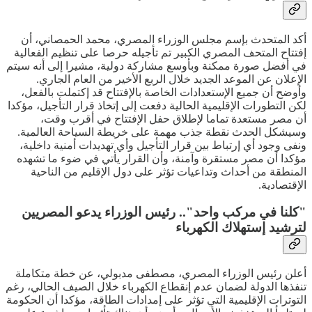
أكد المتحدث بإسم مجلس الوزراء المصري، محمد الحمصاني، أن
إفتتاح المتحف المصري الكبير تم تأجيله حرصا على تنظيم الفعالية
في أفضل صورة ممكنة وبأوسع مشاركة دولية، مشيرا إلى أنه سيتم
الإعلان عن الموعد الجديد خلال الربع الأخير من العام الجاري.
وأوضح أن جميع الإستعدادات الخاصة بالإفتتاح قد إكتملت بالفعل،
لكن التطورات الإقليمية الحالية دفعت إلى إتخاذ قرار التأجيل، مؤكدا
أن مصر مستعدة تماما لإطلاق حفل الإفتتاح في أقرب وقت،
وسيشكل الحدث نقطة جذب مهمة على خريطة السياحة العالمية.
ونفى وجود أي إرتباط بين قرار التأجيل وأي تهديدات أمنية داخلية،
مؤكدا أن مصر مستقرة وآمنة، وأن القرار يأتي في ضوء ما تشهده
المنطقة من أحداث وتداعيات تؤثر على دول الإقليم من الناحية
الإقتصادية.
"كلنا في مركب واحد".. رئيس الوزراء يدعو المصريين
لترشيد إستهلاك الكهرباء
أعلن رئيس الوزراء المصري، مصطفى مدبولي، عن خطة متكاملة
تنفذها الدولة لضمان عدم إنقطاع الكهرباء خلال الصيف الحالي، رغم
التوترات الإقليمية التي تؤثر على إمدادات الطاقة، مؤكدا أن الحكومة