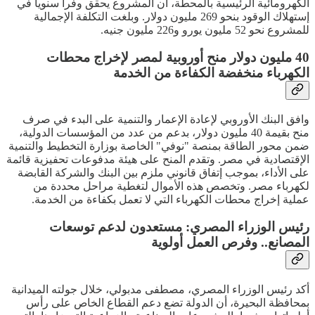
الكهرومائية الرئيسية بالمحطة، أن المشروع يحقق وفرا سنويا في
إستهلاك الوقود بنحو 269 مليون دولار. وبلغت التكلفة الإجمالية
للمشروع نحو 52 مليون يورو و226 مليون جنيه.
40 مليون دولار منح أوروبية لمصر لإخراج محطات
الكهرباء منخفضة الكفاءة من الخدمة
وافق البنك الأوروبي لإعادة الإعمار والتنمية على البدء في صرف
منح بقيمة 40 مليون دولار، بدعم من عدد من المؤسسات الدولية،
ضمن محور الطاقة بمنصة "نوفي" الخاصة بوزارة التخطيط والتنمية
الإقتصادية في مصر. وتقدم المنح على هيئة مدفوعات تحفيزية قائمة
على الأداء، بموجب إتفاق قانوني ملزم بين البنك والشركة القابضة
لكهرباء مصر. وتخصص هذه الأموال لتغطية مراحل محددة من
عملية إخراج محطات الكهرباء التي لا تعمل بكفاءة من الخدمة.
رئيس الوزراء المصري: مستعدون لدعم توسعات
المصانع.. وفرص العمل أولوية
أكد رئيس الوزراء المصري، مصطفى مدبولي، خلال جولته الميدانية
بمحافظة البحيرة، أن الدولة تضع دعم القطاع الخاص على رأس