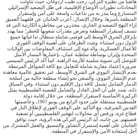
هاتفيا من نظيره التركي، رجب طيب أردوغان، حيث تناولت
المحادثات تطورات الأوضاع الإقليمية، في ظل التصعيد الإسرائيلي
المتسارع وما ينذر به من تداعيات واسعة على أمن وإستقرار
المنطقة بأسرها. وخلال الإتصال، أعرب الجانبان عن قلقهما العميق
إزاء النهج التصعيدي الجاري، محذرين من مخاطره الكارثية التي قد
تنسف إستقرار المنطقة وتعرض مقدرات شعوبها للخطر؛ مما يهدد
بإنزلاق الشرق الأوسط إلى فوضى شاملة ستطال تداعياتها جميع
الدول دون استثناء. وشدد الطرفان على أهمية الوقف الفوري
للأعمال العسكرية، والدعوة إلى استئناف المفاوضات بين الولايات
المتحدة وإيران بوساطة سلطنة عمان، بإعتبارها المسار الأمثل
للتوصل إلى تسوية سلمية للأزمة الراهنة. كما أكد الرئيس السيسي
ضرورة إعتماد مقاربة شاملة للتعامل مع كافة الشواغل المرتبطة
بعدم الإنتشار النووي في الشرق الأوسط، عبر تحقيق عالمية معاهدة
عدم الإنتشار النووي، والسعي نحو إنشاء منطقة خالية من أسلحة
الدمار الشامل تشمل كافة دول الإقليم دون استثناء. وفي السياق
ذاته، شدد على أن الحل العادل والشامل للقضية الفلسطينية يمثل
الركيزة الأساسية لاستقرار المنطقة، من خلال إقامة دولة
فلسطينية مستقلة على حدود الرابع من يونيو 1967، وعاصمتها
القدس الشرقية، مع التأكيد على الوقف الفوري لإطلاق النار في
قطاع غزة، ورفض أي محاولات لتهجير الفلسطينيين أو تصفية
قضيتهم. من جانبه، أيد الرئيس التركي هذه الرؤية، حيث توافق
الجانبان على أهمية إستمرار التشاور والتنسيق والعمل المشترك من
أجل إستعادة الأمن والإستقرار في المنطقة.