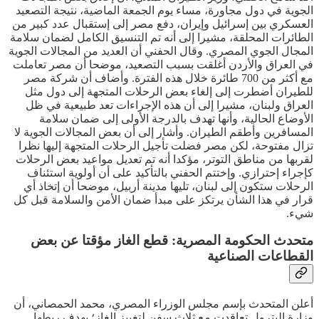
الجوية في دول مجاورة، مساء يوم الجمعة الماضية، نتيجة التصعيد
العسكري بين إسرائيل وإيران، دفع مصر إلى إستقبال عدد كبير من
الطائرات المحلقة، مشيرا إلى أنه تم التنسيق الكامل لضمان سلامة
المجال الجوي المصري. وقال الحفني أن العديد من المجالات الجوية
في العراق والأردن أغلقت بسبب التصعيد، موضحا أن مصر تعاملت
مع أكثر من 700 طائرة خلال هذه الفترة. وأضاف أن شركة مصر
للطيران أضطرت إلى إلغاء بعض الرحلات المتجهة إلى دول مثل
العراق ولبنان، مشيرا إلى أن هذه الإجراءات تعد طبيعية في ظل
الأوضاع الحالية، وأنها تهدف بالدرجة الأولى إلى ضمان سلامة
المسافرين وأطقم الطيران. وأشار إلى أن بعض المجالات الجوية لا
تزال مفتوحة، لكن مصر فضلت تأجيل الرحلات المتجهة إليها نظرا
لقربها من مناطق التوتر، مؤكدا أنه تم تعديل مواعيد بعض الرحلات
كإجراء إحترازي. وإختتم الحفني بالتأكيد على أن أولوية استئناف
الرحلات ستكون إلى لبنان، تليها مدينة أربيل، موضحا أن إتخاذ أي
قرار في هذا الشأن يرتكز على مبدأ ضمان الأمن والسلامة قبل كل
شيء.
متحدث الحكومة المصرية: قطع الغاز مؤقتا عن بعض
القطاعات الصناعية
أعلن المتحدث بإسم مجلس الوزراء المصري، محمد الحمصاني، أن
وزارة البترول تعاقدت مع ثلاث سفن لتغييز الغاز؛ بهدف ربطها