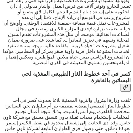
أولوياتها، مشيدا بالمشروعات الصناعية والزراعية التي زارها، التي
تصدر للخارج وتوفر آلاف من فرص العمل. وأشار مدبولي إلى أن
الحكومة على إستعداد تام لتقديم الدعم الكامل لأي مصنع أو
مشروع يرغب في التوسع أو زيادة الإنتاج، لافتا إلى أن هذه
المشروعات تمثل قيمة مضافة حقيقية للاقتصاد الوطني. وأوضح أن
جولته تضمنت زيارة لإحدى المزارع الكبرى ومصنع في مجال
الصناعات الغذائية، موضحا أن مثل هذه المشروعات تخدم السوق
المحلية وتسهم في تعزيز الصادرات. كما شدد على ضرورة ضمان
تشغيل مشروعات "حياة كريمة" بكفاءة عالية، ووجه بمتابعة تنفيذ
الخدمات المتنوعة داخل قرية زاوية صقر بمركز أبو المطامير، مؤكدا
أن المشروع الرئاسي يمس حياة ملايين المواطنين، ويعكس إهتمام
الدولة بتحسين مستوى المعيشة في القرى المصرية.
كسر في أحد خطوط الغاز الطبيعي المغذية لحي
البساتين بالقاهرة
تلقت وزارة البترول والثروة المعدنية بلاغا بحدوث كسر في أحد
خطوط الغاز الطبيعي المغذية لمنطقة بير أم سلطان بحي البساتين
بمحافظة القاهرة، يوم أمس السبت، وذلك نتيجة أعمال تجميع
المخلفات بإستخدام معدات ثقيلة بدون تنسيق مسبق مع شركة تاون
جاس. وقد أدى الحادث إلى إشتعال محدود في نقطة الكسر إستمر
نحو 10 دقائق، حتى وصول فرق الطوارئ التابعة لشركة تاون جاس