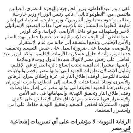
تلقى د.بدر عبدالعاطي، وزير الخارجية والهجرة المصري، إتصالين
هاتفيين، من، "أنطونيو تاياني"، نائب رئيس الوزراء وزير خارجية
إيطاليا، و"خوسيه مانويل ألباريس"، وزير خارجية أسبانيا، في إطار
متابعة التطورات المتسارعة بالإقليم في أعقاب التصعيد الإسرائيلي
الأخير وإستهداف مواقع داخل الأراضي الإيرانية. وأكد الوزير
"عبدالعاطي" أن الهجمات الإسرائيلية تعد تصعيدا خطيرا تهدد السلم
والأمن الإقليمي وتدفع المنطقة إلى حالة من عدم الإستقرار
والفوضى، مشددا على ضرورة العمل على خفض التصعيد وتخفيف
حدة التوتر، وأنه لا حلول عسكرية للأزمات الإقليمية. وأكد الوزير عبد
العاطى على رفض مصر لانتهاك سيادة الدول ووحدة وسلامة
أراضيها، مشيرا إلى أهمية تجنب إتساع دائرة الصراع في الإقليم.
وتناول الإتصالان تطورات الجهود التي تبذلها مصر وقطر والولايات
المتحدة للتوصل لوقف إطلاق النار في غزة وإطلاق سراح الرهائن
والأسرى، ونفاذ المساعدات الإنسانية إلى القطاع، وأعرب الوزيران
عن تقديرهما للجهود الحثيثة التي تبذلها مصر في إطار مفاوضات
وقف إطلاق النار وتحقيق التهدئة، وإسهاماتها في دعم الأمن
والإستقرار في المنطقة. وتم الإتفاق خلال الإتصالين على تكثيف
الجهود المشتركة لخفض التصعيد وتحقيق التهدئة حفاظا على أمن
وإستقرار المنطقة.
الرقابة النووية: لا مؤشرات على أي تسريبات إشعاعية
في مصر