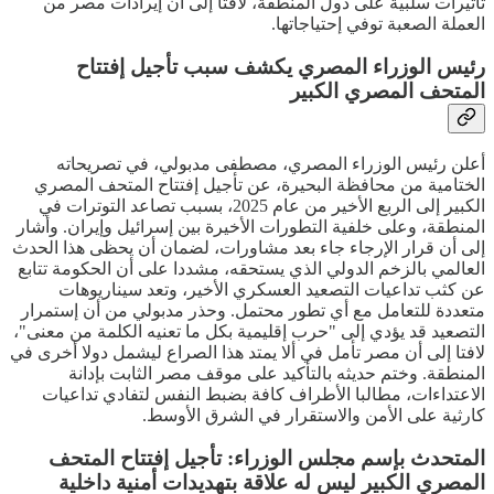
تاثيرات سلبية على دول المنطقة، لافتا إلى أن إيرادات مصر من
العملة الصعبة توفي إحتياجاتها.
رئيس الوزراء المصري يكشف سبب تأجيل إفتتاح
المتحف المصري الكبير
أعلن رئيس الوزراء المصري، مصطفى مدبولي، في تصريحاته
الختامية من محافظة البحيرة، عن تأجيل إفتتاح المتحف المصري
الكبير إلى الربع الأخير من عام 2025، بسبب تصاعد التوترات في
المنطقة، وعلى خلفية التطورات الأخيرة بين إسرائيل وإيران. وأشار
إلى أن قرار الإرجاء جاء بعد مشاورات، لضمان أن يحظى هذا الحدث
العالمي بالزخم الدولي الذي يستحقه، مشددا على أن الحكومة تتابع
عن كثب تداعيات التصعيد العسكري الأخير، وتعد سيناريوهات
متعددة للتعامل مع أي تطور محتمل. وحذر مدبولي من أن إستمرار
التصعيد قد يؤدي إلى "حرب إقليمية بكل ما تعنيه الكلمة من معنى"،
لافتا إلى أن مصر تأمل في ألا يمتد هذا الصراع ليشمل دولا أخرى في
المنطقة. وختم حديثه بالتأكيد على موقف مصر الثابت بإدانة
الاعتداءات، مطالبا الأطراف كافة بضبط النفس لتفادي تداعيات
كارثية على الأمن والاستقرار في الشرق الأوسط.
المتحدث بإسم مجلس الوزراء: تأجيل إفتتاح المتحف
المصري الكبير ليس له علاقة بتهديدات أمنية داخلية