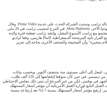
قال متحدث بإسم أمازون أن الشركة العملاقة التابعة لجيف بيزوس، سوف تتبرع بمليون دولار لصندوق تنصيب الرئيس الأمريكي المنتخب دونالد ترامب وستبث الشركة الحدث على خدمة Prime Video. وقال
المتحدث أن خدمة Prime Video تمثل تبرعا عينيا بقيمة مليون دولار آخر، وفق صحيفة وول ستريت جورنال. وتنضم أمازون إلى عملاق التكنولوجيا الآخر، Meta Platforms، في التبرع لتنصيب ترامب في 20 يناير.
نفيذي، سيجتمع مع ترامب الأسبوع المقبل. وإنتقد ترامب تغطية فترة ولايته
قرار تأييد المرشحة الديمقراطية كامالا هاريس، وفقا لراديو
ائل الإعلام متحيزة" وأن الصحيفة والصحف الأخرى بحاجة إلى تعزيز
اضي، لتصل إلى أعلى مستوى منذ منتصف أكتوبر. وبحسب بيانات
صدرت يوم الخميس الماضي عن وزارة العمل، إرتفع عدد الطلبات الأولية بمقدار 17 ألف طلب إلى 242 ألفا، خلال الأسبوع المنتهي في السابع من ديسمبر. في حين كان متوقعا إنخفاضها إلى 220 ألف طلب،
ت المتحدة بأكبر وتيرة في سبعة أشهر في نوفمبر، لكن من غير المرجح أن يثني ذلك مجلس الإحتياطي
العمل التابع لوزارة العمل الأمريكية أن مؤشر أسعار المستهلك
إرتفع بنسبة 0.3% الشهر الماضي، وهو أكبر مكسب منذ أبريل بعد إرتفاعه بنسبة 0.2% لأربعة أشهر متتالية. وفي الأشهر الإثني عشر حتى نوفمبر، إرتفع مؤشر أسعار المستهلك بنسبة 2.7% بعد إرتفاعه بنسبة