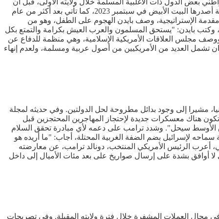
ر سفر على مواطني بعض الدول ذات الأغلبية المسلمة خلال ولايته الأولى، قبل أن
يلغيه بايدن في أول يوم له في منصبه. وتتطابق هذه الإستراتيجية، كما ذكرت قناة "الحرة" الأمريكية، مع أخرى شاملة لمكافحة معاداة السامية أصدرها البيت الأبيض في سبتمبر 2023، كما تأتي بعد أكثر من عام
مقدمة الإستراتيجية، وصف بايدن الهجوم على الطفل، وهو من
ل، وكتب بايدن: "يستحق المسلمون والعرب العيش بكرامة والتمتع بكل
 ووصف مجلس العلاقات الأمريكية الإسلامية، وهي منظمة للدفاع عن
طيران تشمل العديد من الأمريكيين من أصول عربية ومسلمة، ولعدم إنهاء
ا، مشيرا إلى وجود بدائل مطروحة لحل الدولتين. وفي حديثه لمجلة
تكون هناك معسكرات جديدة لإحتجاز المهاجرين المحتجزين قبل
رق الأوسط سيحل". وشدد ترامب على دعمه لأي مبادرة تحقق السلام
 سماحه لإسرائيل بضم الضفة الغربية المحتلة، أجاب: "ما أريده هو
ني، أعرب الرئيس الأمريكي المنتخب، دونالد ترامب، عن معارضته
 لا أوافق بشدة على إرسال صواريخ على بعد مئات الأميال إلى داخل
 في مجال العملات المشفرة خلال فترة ولايته المقبلة. وفي تصريحات