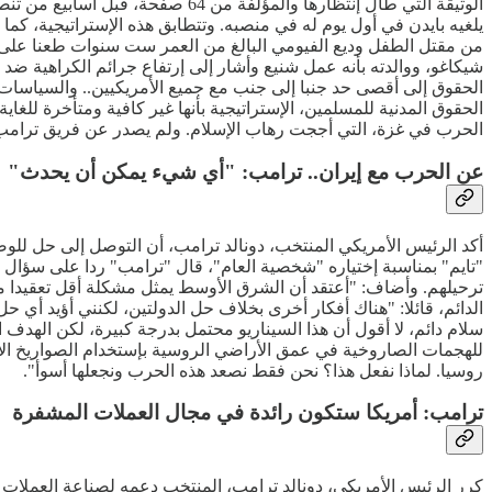
الوثيقة التي طال إنتظارها والمؤ
من مقتل الطفل وديع الفيومي البالغ من العمر ست سنوات طعنا على 
شيكاغو، ووالدته بأنه عمل شنيع وأشار إلى إرتفاع جرائم الكراهية ض
الحقوق إلى أقصى حد جنبا إلى جنب مع جميع الأمريكيين.. والسياسات
الحقوق المدنية للمسلمين، الإستراتيجية بأنها غير كافية ومتأخرة للغا
الحرب في غزة، التي أججت رهاب الإسلام. ولم يصدر عن فريق ترامب الإ
عن الحرب مع إيران.. ترامب: "أي شيء يمكن أن يحدث"
أكد الرئيس الأمريكي المنتخب، دونالد ترامب، أن التوصل إلى حل للو
"تايم" بمناسبة إختياره "شخصية العام"، قال "ترامب" ردا على سؤال
ترحيلهم. وأضاف: "أعتقد أن الشرق الأوسط يمثل مشكلة أقل تعقيدا م
الدائم، قائلا: "هناك أفكار أخرى بخلاف حل الدولتين، لكنني أؤيد أي 
سلام دائم، لا أقول أن هذا السيناريو محتمل بدرجة كبيرة، لكن الهد
للهجمات الصاروخية في عمق الأراضي الروسية بإستخدام الصواريخ الأمر
روسيا. لماذا نفعل هذا؟ نحن فقط نصعد هذه الحرب ونجعلها أسوأ".
ترامب: أمريكا ستكون رائدة في مجال العملات المشفرة
كرر الرئيس الأمريكي، دونالد ترامب، المنتخب دعمه لصناعة العملات 