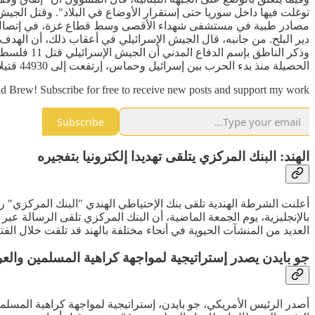
دير البلح. من جانبه، قال الجيش الإسرائيلي في أعقاب ذلك، أن الهدف
وذكر النا
الحصيلة منذ بدء الحرب بين إسرائيل وحماس، إرتفعت إلى 44930 قتيلا و106624 إصابة، منذ السابع من أكتوبر 2023.
d Brew! Subscribe for free to receive new posts and support my work.
Subscribe
الهند: البنك المركزي يتلقى تهديدا إلكترونيا بتفجيره
أعلنت الشرطة الهندية تلقى بنك الإحتياطي الهندي "البنك المركزي" ر
بالإنجليزية، يوم الجمعة الماضية، أن البنك المركزي تلقى الرسالة ع
العديد من المنشآت الحيوية في أنحاء مختلفة بالهند قد تلقت خلال الفت
جو بايدن يصدر إستراتيجية لمواجهة كراهية المسلمين والع
أصدر الرئيس الأمريكي، جو بايدن، إستراتيجية لمواجهة كراهية المسل