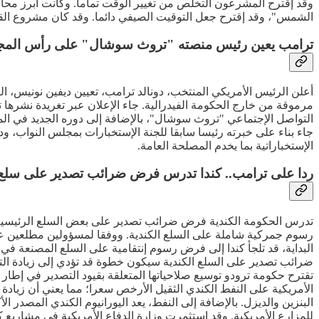
وقد إقترح المشرعون التخلص من تغيير الوقت تماما. وكانت أبرز محا
الشمس"، وقد إقترح جعل التوقيت الصيفي دائما. وقد كان مشروع القانو
ترامب يعين رئيس منصته "تروث سوشال" على رأس المج
أعلن الرئيس الأمريكي المنتخب، دونالد ترامب، تعيين ديفين نونيس، 
مرموقة من خارج الحكومة الفيدرالية. جاء الإعلان عبر تغريدة نشره
التواصل الإجتماعي "تروث سوشال"، بالإضافة إلى دوره الجديد في ا
جاء بناء على خبرته رئيسا سابقا للجنة الإستخبارات بمجلس النواب، 
الإستخباراتية بما يخدم المصلحة العامة.
ردا على ترامب.. كندا تدرس فرض ضرائب تصدير على سلع 
تدرس الحكومة الكندية فرض ضرائب تصدير على بعض السلع الرئيسية الت
رسوم جمركية شاملة على السلع الكندية. ووفقا لمسؤولين مطلعين عل
البداية، قد تلجأ كندا إلى فرض رسوم إنتقامية على السلع المصنعة ف
ضرائب تصدير على السلع الكندية سيكون خطوة قد تؤدي إلى زيادة التكال
تقترح حكومة ترودو توسيع صلاحياتها المتعلقة بقيود التصدير في إطار 
الأمريكية على النفط الكندي الثقيل الأرخص سعرا؛ مما يعني أن زياد
البنزين والديزل. بالإضافة إلى النفط، يعد اليورانيوم الكندي المصدر 
للمزارع الأمريكية. وقد إستثمرت وزارة الدفاع الأمريكية في مشاريع 