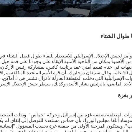
ا طوال الشتاء
وامر لجيش الإحتلال الإسرائيلي للاستعداد للبقاء طوال فصل الشتاء في 
، من الأهمية بمكان من الناحية الأمنية الإبقاء على وجودنا على قمة
هات في ختام تقييم أمني عقد برئاسة كاتس، بمشاركة رئيس الأركان، ه
التوغل الإسرائيلي، مشددة على أنه إنتهاك للاتفاق الأممي الذي وقع قبل 50 عاما. وقال ستيفان دوجاريك، 
الأفعال تشكل إنتهاكا ل
لأحد الماضي، بالرئيس بشار الأسد، وكذلك، سيطر جيش الإحتلال الإسرا
 بغزة
طورات المتعلقة بصفقة غزة بين إسرائيل وحركة "حماس". ونقلت الصح
ساد أبلغا مجلس الوزراء بأن حماس مستعدة للتوصل إلى إتفاق لم يكن م
قف النار في لبنان صامد وحزب الله بقى من دون إمدادات للذخيرة". وبا