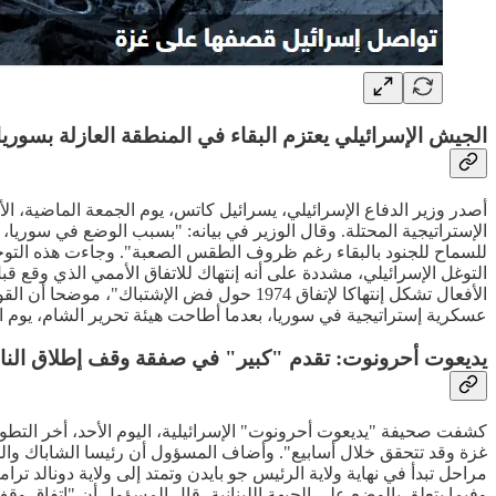
الجيش الإسرائيلي يعتزم البقاء في المنطقة العازلة بسوري
أصدر وزير الدفاع الإسرائيلي، يسرائيل كاتس، يوم الجمعة الماضية، الأ
الإستراتيجية المحتلة. وقال الوزير في بيانه: "بسبب الوضع في سوريا
للسماح للجنود بالبقاء رغم ظروف الطقس الصعبة". وجاءت هذه التوجي
عسكرية إستراتيجية في سوريا، بعدما أطاحت هيئة تحرير الشام، يوم ا
يديعوت أحرونوت: تقدم "كبير" في صفقة وقف إطلاق النار
كشفت صحيفة "يديعوت أحرونوت" الإسرائيلية، اليوم الأحد، أخر الت
غزة وقد تتحقق خلال أسابيع". وأضاف المسؤول أن رئيسا الشاباك والمو
وفيما يتعلق بالوضع على الجبهة اللبنانية، قال المسؤول أن "إتفاق و