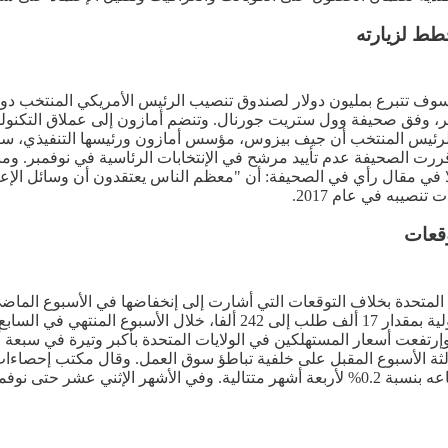
طط لزيارته
 أيضا مليون دولار. وقال الرئيس المنتخب أن جيف بيزوس، مؤسس أمازون ورئيسها الت
لصحيفة عدم تأييد مرشح في الإنتخابات الرئاسية في نوفمبر. ومنع ال
إصدار تأييد، قائلا في مقال رأي في الصحيفة: أن "معظم الناس يعتقدون أن وس
وقعات
ت المتحدة بخلاف التوقعات التي أشارت إلى إنخفاضها في الأسبوع الم
 تعديل بيانات الأسبوع السابق بالرفع ألف طلب إلى 225 ألفا. وإرتفعت أسعار المستهلكين في الولايا
الثة الأسبوع المقبل على خلفية تباطؤ سوق العمل. وقال مكتب إحصاءات 