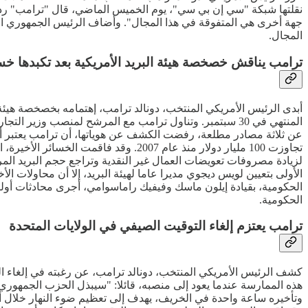
نقلتها شبكة "سي إن بي سي"، يوم الخميس الماضي، قال "ترامب" ردا ع
جهة أخرى هي المتفوقة في هذا المجال". وأضاف الرئيس الجمهوري الم
المجال.
ترامب يناقش خصخصة هيئة البريد الأمريكية بعد تكبدها خ
المنتهي في 30 سبتمبر. وتناول ترامب مع المرشح لمنصب وزير
عن ثلاثة مصادر مطلعة، رفضت الكشف عن هوياتها، أن ترامب يعتبر أن 
لزيادة مصروفات تعويضات العمال غير النقدية وتراجع حجم البريد المر
الأولى بتعيين لويس ديجوي مديرا عاما لهيئة البريد، إلا أن محاولات ا
الحكومية، بقيادة إيلون ماسك وفيفيك راماسوامي، أجرى محادثات أولية
الحكومية.
ترامب يعتزم إلغاء التوقيت الصيفي في الولايات المتحدة
كشف الرئيس الأمريكي المنتخب، دونالد ترامب، عن رغبته في إلغاء 
هذه الممارسة عندما يعود إلى منصبه، قائلا: "سيبذل الحزب الجمهوري 