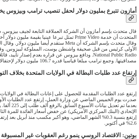
أمازون تتبرع بمليون دولار لحفل تنصيب ترامب وبيزوس يخ
وقال متحدث بإسم الشركة أن Meta ستقدم
الأولى كرئيس من قبل صحيفة واشنطن بوست، المملوكة لبيزوس. وقررت ا
National Public Radio. ودافع بيزوس عن قراره بعدم 
مصداقيتها. وجمع ترامب مبلغا قياسيا قدره 106.7 مليون دولار لإحتفالات تنصيبه في عام 2017.
إرتفاع عدد طلبات البطالة في الولايات المتحدة بخلاف الت
إرتفع عدد الطلبات المقدمة للحصول على إعانات البطالة في الولايا
بعدما تم
الإتحادي (البنك المركزي الأمريكي) عن خفض أسعار الفائدة للمرة الث
2.6% في أكتوبر.
بوتين: الاقتصاد الروسي ينمو رغم العقوبات غير المسبوقة