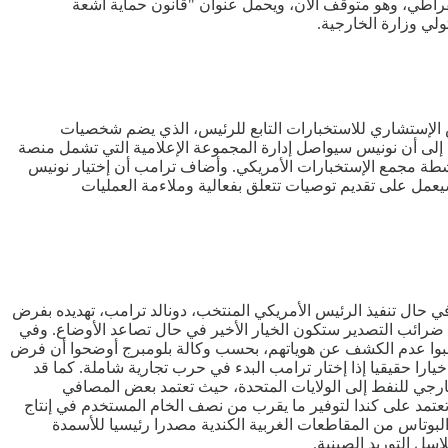
قراطي، وهو متوقف الآن، ويحمل عنوان "قانون حماية أشعة
لي وزارة الخارجية.
لس الإستشاري للاستخبارات التابع للرئيس، الذي يضم شخصيات
إلى أن نونيس سيواصل إدارة المجموعة الإعلامية التي تشمل منصة
طة مجمع الإستخبارات الأمريكي. وأضاف ترامب أن إختيار نونيس
يعمل على تقديم توصيات تتعلق بفعالية وملاءمة العمليات
ي حال تنفيذ الرئيس الأمريكي المنتخب، دونالد ترامب، تهديده بفرض
رائب التصدير ستكون الخيار الأخير في حال تصاعد الأوضاع. وفي
 طلبوا عدم الكشف عن هوياتهم، بحسب وكالة بلومبرج أوضحوا أن فرض
ارا حقيقيا إذا إختار ترامب البدء في حرب تجارية شاملة. كما قد
 خارجي للنفط إلى الولايات المتحدة، حيث تعتمد بعض المصافي
تعتمد على كندا لتوفير ما يقرب من نصف الخام المستخدم في إنتاج
ل البوتاس من المقاطعات الغربية الكندية مصدرا رئيسيا للأسمدة
سل التوريد الصينية.