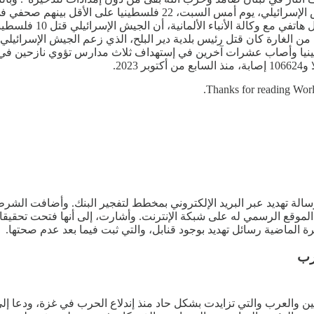
توغلت فيها داخل سوريا حتى إستقرار الأوضاع في البلاد". وقتل الجيش 
مصادر طبية في مستشف
 من الغارة كان قتل رئيس بلدية دير البلح، الذي زعم الجيش الإسرائي
طق بإسم الدفاع المدني أن الجيش الإسرائيلي قتل 11 فلسطينيا وأصاب عشرات آخرين في إستهداف ث
Thanks for reading Worl
سالة تهديد عبر البريد الإلكتروني بمخطط لتفجير البنك. وأضافت الشر
بر الموقع الرسمي له على شبكة الإنترنت. وأشارت، إلى أنها فتحت تحقيق
رة الماضية رسائل تهديد بوجود قنابل، والتي ثبت فيما بعد عدم صحتها.
رب
مين والعرب والتي تزايدت بشكل حاد منذ إندلاع الحرب في غزة، ودعا إل