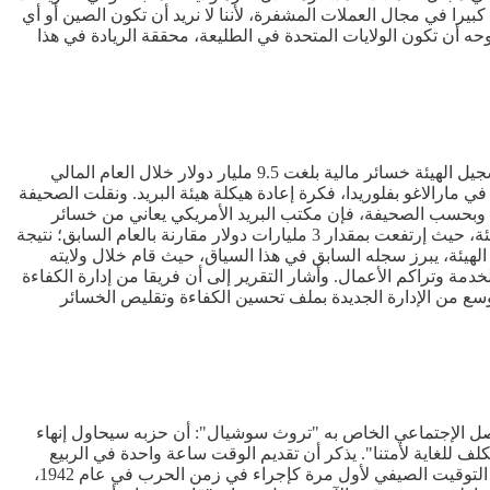
ا في مجال العملات المشفرة، لأننا لا نريد أن تكون الصين أو أي
 أن تكون الولايات المتحدة في الطليعة، محققة الريادة في هذا
أبدى الرئيس الأمريكي المنتخب، دونالد ترامب، إهتمامه بخصخصة هيئة البريد الأمريكية؛ وفقا لتقرير نشرته صحيفة "واشنطن بوست"، بعد تسجيل الهيئة خسائر مالية بلغت 9.5 مليار دولار خلال العام المالي
ه في مارالاغو بفلوريدا، فكرة إعادة هيكلة هيئة البريد. ونقلت الصحيفة
. وبحسب الصحيفة، فإن مكتب البريد الأمريكي يعاني من خسائر
تجاوزت 100 مليار دولار منذ عام 2007. وقد فاقمت الخسائر الأخيرة، التي بلغت 9.5 مليار دولار في السنة المالية الأخيرة، الأوضاع المالية للهيئة، حيث إرتفعت بمقدار 3 مليارات دولار مقارنة بالعام السابق؛ نتيجة
هيئة، يبرز سجله السابق في هذا السياق، حيث قام خلال ولايته
دمة وتراكم الأعمال. وأشار التقرير إلى أن فريقا من إدارة الكفاءة
وسع من الإدارة الجديدة بملف تحسين الكفاءة وتقليص الخسائر
صل الإجتماعي الخاص به "تروث سوشيال": أن حزبه سيحاول إنهاء
ف للغاية لأمتنا". يذكر أن تقديم الوقت ساعة واحدة في الربيع
وتأخيره ساعة واحدة في الخريف، يهدف إلى تعظيم ضوء النهار خلال أشهر الصيف، ولكنه كان يخضع للتدقيق منذ فترة طويلة. وقد تم إعتماد التوقيت الصيفي لأول مرة كإجراء في زمن الحرب في عام 1942،