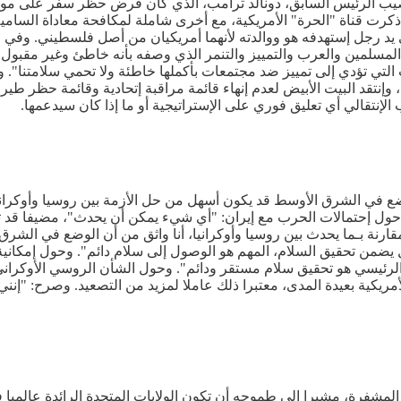
لفة من 64 صفحة، قبل أسابيع من تنصيب الرئيس السابق، دونالد ترامب، الذي كان فرض حظ
يد رجل إستهدفه هو ووالدته لأنهما أمريكيان من أصل فلسطيني. وفي 
د المسلمين والعرب والتمييز والتنمر الذي وصفه بأنه خاطئ وغير مقبو
 التي تؤدي إلى تمييز ضد مجتمعات بأكملها خاطئة ولا تحمي سلامتنا".
ية، وإنتقد البيت الأبيض لعدم إنهاء قائمة مراقبة إتحادية وقائمة حظر 
نتقالي أي تعليق فوري على الإستراتيجية أو ما إذا كان سيدعمها.
ضع في الشرق الأوسط قد يكون أسهل من حل الأزمة بين روسيا وأوكراني
 حول إحتمالات الحرب مع إيران: "أي شيء يمكن أن يحدث"، مضيفا قد 
قارنة بـما يحدث بين روسيا وأوكرانيا، أنا واثق من أن الوضع في الش
حل يضمن تحقيق السلام، المهم هو الوصول إلى سلام دائم". وحول إمكانية
ف الرئيسي هو تحقيق سلام مستقر ودائم". وحول الشأن الروسي الأوكرا
يكية بعيدة المدى، معتبرا ذلك عاملا لمزيد من التصعيد. وصرح: "إنني
المشفرة، مشيرا إلى طموحه أن تكون الولايات المتحدة الرائدة عالميا