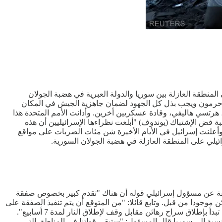
المنطقة العازلة بين سوريا والدولة العبرية في هضبة الجولان
 جبل حرمون ويجب بذل كل الجهود لضمان جاهزية الجيش في المكان
رتسي هاليفي، وقادة عسكريين أخرين. وأدانت الأمم المتحدة هذا
أن قوة الأمم المتحدة المكلفة بمراقبة فض الإشتباك (يوندوف) "أبلغت نظراءها الإسرائيليين أن هذه
إتفاق 1974 حول فض الإشتباك"، موضحا أن القوات الإسرائيلية التي دخلت المنطقة العازلة لا تزال تنتشر في 3 أماكن. وأعلنت إسرائيل في الأيام الأخيرة شن مئات الضربات على مواقع
ئيلي على المنطقة العازلة في هضبة الجولان السورية.
يفة عن مسؤول إسرائيلي قوله أن هناك "تقدم كبير بخصوص صفقة
وجودا من قبل. وتابع قائلا: "من المتوقع أن يتم تنفيذ الصفقة على
مراحل تبدأ في نهاية ولاية الرئيس جو بايدن وتمتد إلى ولاية دونالد ترامب". وستكون المرحلة الأولى من صفقة غزة بحسب المسؤول "إنسانية تبدأ بإطلاق سراح رهائن مقابل وقف لإطلاق النار لمدة 7 أسابيع".
لنسبة إلى سوريا قال المسؤول: "ستبقى قواتنا في المناطق التي