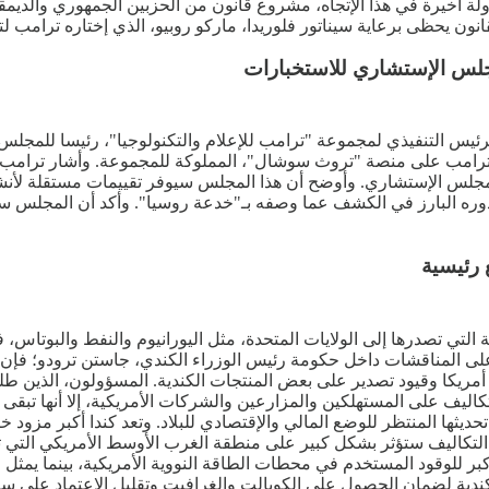
ولة أخيرة في هذا الإتجاه، مشروع قانون من الحزبين الجمهوري والديم
ن يحظى برعاية سيناتور فلوريدا، ماركو روبيو، الذي إختاره ترامب لتو
لس الإستشاري للاستخبارات
الرئيس التنفيذي لمجموعة "ترامب للإعلام والتكنولوجيا"، رئيسا للمج
ا ترامب على منصة "تروث سوشال"، المملوكة للمجموعة. وأشار ترامب 
لمجلس الإستشاري. وأوضح أن هذا المجلس سيوفر تقييمات مستقلة لأنش
ودوره البارز في الكشف عما وصفه بـ"خدعة روسيا". وأكد أن المجلس س
رئيسية
ي تصدرها إلى الولايات المتحدة، مثل اليورانيوم والنفط والبوتاس، ف
ى المناقشات داخل حكومة رئيس الوزراء الكندي، جاستن ترودو؛ فإن ض
ي أمريكا وقيود تصدير على بعض المنتجات الكندية. المسؤولون، الذين
يف على المستهلكين والمزارعين والشركات الأمريكية، إلا أنها تبقى خي
تحديثها المنتظر للوضع المالي والإقتصادي للبلاد. وتعد كندا أكبر مزود
ة التكاليف ستؤثر بشكل كبير على منطقة الغرب الأوسط الأمريكي التي 
الأكبر للوقود المستخدم في محطات الطاقة النووية الأمريكية، بينما يمث
كندية لضمان الحصول على الكوبالت والغرافيت وتقليل الإعتماد على سلا