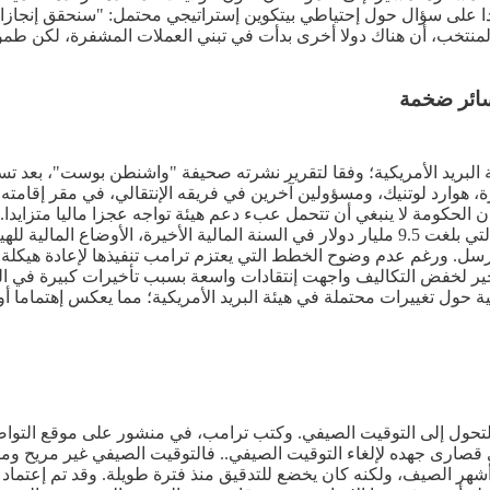
لى سؤال حول إحتياطي بيتكوين إستراتيجي محتمل: "سنحقق إنجازا كبير
نتخب، أن هناك دولا أخرى بدأت في تبني العملات المشفرة، لكن طموحه
سائر ضخمة
 التجارة، هوارد لوتنيك، ومسؤولين آخرين في فريقه الإنتقالي، في مقر إقامت
الحكومة لا ينبغي أن تتحمل عبء دعم هيئة تواجه عجزا ماليا متزايدا
سل. ورغم عدم وضوح الخطط التي يعتزم ترامب تنفيذها لإعادة هيكلة ال
لأخير لخفض التكاليف واجهت إنتقادات واسعة بسبب تأخيرات كبيرة في الخ
 حول تغييرات محتملة في هيئة البريد الأمريكية؛ مما يعكس إهتماما أ
التحول إلى التوقيت الصيفي. وكتب ترامب، في منشور على موقع التوا
قصارى جهده لإلغاء التوقيت الصيفي.. فالتوقيت الصيفي غير مريح ومكل