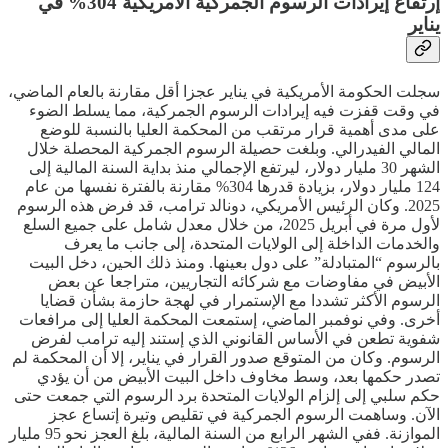
إرتفاع إيرادات الرسوم الجمركية الأمريكية 304% في
يناير
سجلت الحكومة الأمريكية في يناير عجزا أقل مقارنة بالعام الماضي،
في وقت قفزت فيه إيرادات الرسوم الجمركية، مما يسلط الضوء
على مدى أهمية قرار مرتقب من المحكمة العليا بالنسبة للوضع
المالي الفيدرالي. وبلغت حصيلة الرسوم الجمركية المحصلة خلال
الشهر 30 مليار دولار، ليرتفع الإجمالي منذ بداية السنة المالية إلى
124 مليار دولار، بزيادة قدرها 304% مقارنة بالفترة نفسها من عام
2025. وكان الرئيس الأمريكي، دونالد ترامب، قد فرض هذه الرسوم
لأول مرة في أبريل 2025، من خلال معدل شامل على جميع السلع
والخدمات الداخلة إلى الولايات المتحدة، إلى جانب ما يعرف
بالرسوم “المتبادلة” على دول بعينها. ومنذ ذلك الحين، دخل البيت
الأبيض في مفاوضات مع شركائه التجاريين، متراجعا عن بعض
الرسوم الأكثر تشددا مع الإستمرار في لهجة حازمة بشأن قضايا
أخرى. وفي نوفمبر الماضي، إستمعت المحكمة العليا إلى مرافعات
شفوية تطعن في الأساس القانوني الذي إستند إليه ترامب لفرض
الرسوم. وكان من المتوقع صدور القرار في يناير، إلا أن المحكمة لم
تصدر حكمها بعد، وسط مخاوف داخل البيت الأبيض من أن يؤدي
حكم سلبي إلى إلزام الولايات المتحدة برد الرسوم التي جمعت حتى
الآن. وساهمت الرسوم الجمركية في تقليص وتيرة إتساع عجز
الموازنة. ففي الشهر الرابع من السنة المالية، بلغ العجز نحو 95 مليار