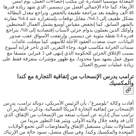
المعدلة موسميا الصادرة عن مكتب إحصاءات العمل، يوم أمس
الأربعاء. كما جاء الإجمالي أفضل من ديسمبر، الذي شهد زيادة قدرها
48 ألف وظيفة بعد مراجعة طفيفة بالخفض. وتراجع معدل البطالة
بشكل طفيف إلى 4.3%، مقابل توقعات بإستقراره عند 4.4% مقارنة
بالشهر السابق. كما إنخفض مقياس أوسع يشمل العمال المحبطين
وأولئك الذين يعملون بدوام جزئي لأسباب إقتصادية إلى 8%، بتراجع
قدره 0.4 نقطة مئوية عن ديسمبر. وإرتفعت الأسواق عقب صدور
البيانات، حيث صعدت العقود الآجلة للأسهم، كما سجلت عائدات
سندات الخزانة مكاسب قوية. وجاء التقرير، الذي تأخر قرابة أسبوع
بسبب الإغلاق الجزئي للحكومة الذي إنتهى في 3 فبراير، متسقا مع
سوق عمل يشهد نموا محدودا، مع ظهور مؤشرات متفرقة فقط على
زيادة عمليات تسريح العمال.
ترامب يدرس الإنسحاب من إتفاقية التجارة مع كندا
والمكسيك
أفادت وكالة “بلومبرغ”، بأن الرئيس الأمريكي، دونالد ترامب، يدرس
الإنسحاب من إتفاقية التجارة لأمريكا الشمالية. وذكرت التقارير أن
ترامب سأل إدارته عن أسباب تمنعه من الإنسحاب من الإتفاق، الذي
كان قد وقعه خلال ولايته الأولى. ويثير هذا التطور مزيدا من
التساؤلات بشأن مستقبل الإتفاق والمفاوضات التي تجمع الولايات
المتحدة والمكسيك وكندا. وفي سياق متصل، تسود حالة من الإرتباك