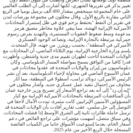
تغيير يذكر في تقريرها ​الشهري، لكنها أشارت إلى أن الطلب العالمي
على خام المجموعة سينخفض بمقدار 400 ألف برميل يوميا في الربع
الثاني مقارنة بالربع الأول. وقال محللون في مجموعة بورصات لندن
في تقرير أن النفط “يحتفظ بزخم قوي في ظل إستمرار المحادثات
الأميركية الإيرانية الهشة، مما يبقي علاوة مخاطر مضيق هرمز
مدعومة وسط ضغوط العقوبات المستمرة، والتهديد بفرض رسوم
جمركية مرتبطة بالتجارة الإيرانية، وتصاعد الوجود العسكري
الأميركي في المنطقة”، بحسب رويترز. من جهته، قال المتحدث
بإسم وزارة الخارجية الإيرانية، يوم الثلاثاء الماضي، أن المحادثات مع
الولايات المتحدة أتاحت لطهران تقييم مدى جدية واشنطن، وأظهرت
قدرا كافيا من التوافق يسمح بمواصلة المسار الدبلوماسي. وكان
دبلوماسيون من إيران والولايات المتحدة قد عقدوا محادثات في
عمان الأسبوع الماضي في محاولة لإحياء الدبلوماسية، بعد أن نشر
الرئيس الأميركي، دونالد ترامب، أسطولا في المنطقة، مما أثار
مخاوف من إحتمال تنفيذ عمل عسكري جديد. وأشار محللون في
“إيه.إن.زد” إلى أنه بعد تراجع الأسعار إثر تصريح وزير خارجية عمان
بأن المناقشات المرتبطة بالمحادثات الأميركية الإيرانية مع كبار
المسؤولين الأمنيين الإيرانيين كانت مثمرة، تبددت الآمال لاحقا في
التوصل إلى حل سلمي، عقب تقارير أفادت بأن الولايات المتحدة قد
ترسل حاملة طائرات ثانية إلى الشرق الأوسط إذا فشلت المحادثات.
وفي سياق متصل، أسهمت مؤشرات على تراجع الفائض في دعم
أسعار الخام، بعدما إستوعبت الأسواق جانبا من الكميات الفائضة
المسجلة خلال الربع الأخير من عام 2025.