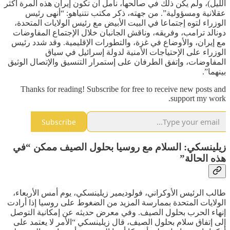
الليل)، ولم يكن ذلك في صالحها، نأمل أن تكون إيران هذه المرة أكثر
عقلانية ومسؤولية”. من جهته، ذكر مكتب نتنياهو: “أنهى رئيس
الوزراء لتوه إجتماعا في البيت الأبيض مع رئيس الولايات المتحدة،
دونالد ترامب، وفريقه، وناقش الجانبان خلال الإجتماع المفاوضات
مع إيران، والأوضاع في غزة، والتطورات الإقليمية. وقد شدد رئيس
الوزراء على الإحتياجات الأمنية لدولة إسرائيل في سياق
المفاوضات، وإتفق الطرفان على إستمرار التنسيق والإتصال الوثيق
بينهما”.
Thanks for reading! Subscribe for free to receive new posts and
support my work.
Subscribe
زيلينسكي: السلام مع روسيا بحلول الصيف ممكن “في
هذه الحالة”
طالب الرئيس الأوكراني، فولوديمير زيلينسكي، يوم أمس الأربعاء،
الولايات المتحدة بممارسة المزيد من الضغوط على روسيا إذا أرادت
إنهاء الحرب بحلول الصيف. وفي ‌معرض حديثه عن ‌إمكانية التوصل
إلى إتفاق سلام بحلول الصيف، قال زيلينسكي “الأمر لا يعتمد على