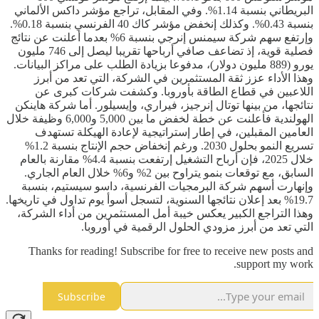
البريطاني بنسبة 1.14%. وفي المقابل، تراجع مؤشر داكس الألماني
بنسبة 0.43%. وكذلك إنخفض مؤشر كاك 40 الفرنسي بنسبة 0.18%.
وإرتفع سهم شركة سيمنس إنرجي بنسبة 6% بعدما أعلنت عن نتائج
فصلية قوية، إذ تضاعف صافي أرباحها تقريبا ليصل إلى 746 مليون
يورو (889 مليون دولار)، مدفوعا بزيادة الطلب على مراكز البيانات.
وهذا الأداء عزز ثقة المستثمرين في الشركة، التي تعد من أبرز
اللاعبين في قطاع الطاقة بأوروبا. وكشفت شركات كبرى عن
نتائجها، من بينها توتال إنرجيز، فيراري، وإيسيلور. أما شركة هاينكن
الهولندية فأعلنت عن خطة لخفض ما بين 5,000 و6,000 وظيفة خلال
العامين المقبلين، في إطار إستراتيجية لإعادة الهيكلة تستهدف
تسريع النمو بحلول 2030. ورغم إنخفاض حجم الإنتاج بنسبة 1.2%
خلال 2025، فإن أرباح التشغيل إرتفعت بنسبة 4.4% مقارنة بالعام
السابق، مع توقعات بنمو يتراوح بين 2% و6% خلال العام الجاري.
وإنهارت أسهم شركة البرمجيات الفرنسية، داسو سيستيم، بنسبة
19.7% بعد إعلان نتائجها السنوية، لتسجل أسوأ يوم تداول في تاريخها.
وهذا التراجع الكبير يعكس خيبة أمل المستثمرين من أداء الشركة،
التي تعد من أبرز مزودي الحلول الرقمية في أوروبا.
Thanks for reading! Subscribe for free to receive new posts and
support my work.
Subscribe