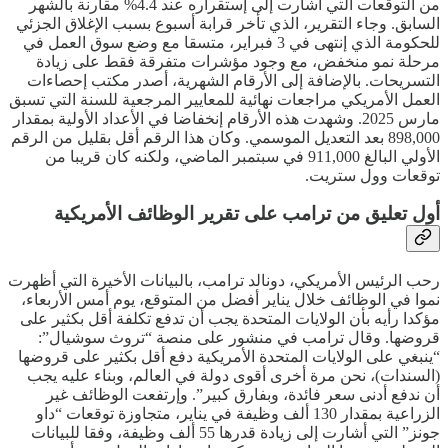
من التوقعات التي أشارت إلى إستقراره عند 4.4% مقارنة بالشهر
السابق. وجاء التقرير، الذي تأخر قرابة أسبوع بسبب الإغلاق الجزئي
للحكومة الذي إنتهى في 3 فبراير، متسقا مع وضع سوق العمل في
مرحلة نمو منخفض، مع وجود مؤشرات متفرقة فقط على زيادة
التسريحات. بالإضافة إلى الأرقام الشهرية، أصدر مكتب إحصاءات
العمل الأمريكي مراجعات نهائية للمعايير المرجعية للسنة التي تسبق
مارس 2025. وشهدت هذه الأرقام إنخفاضا في الأعداد الأولية بمقدار
898,000 بعد التعديل الموسمي. وكان هذا الرقم أقل بقليل من الرقم
الأولي البالغ 911,000 في سبتمبر الماضي، ولكنه كان قريبا من
توقعات وول ستريت.
أول تعليق من ترامب على تقرير الوظائف الأمريكية
رحب الرئيس الأمريكي، دونالد ترامب، بالبيانات الأخيرة التي أظهرت
نموا في الوظائف خلال يناير أفضل من المتوقع، يوم أمس الأربعاء،
مؤكدا رأيه بأن الولايات المتحدة يجب أن تدفع تكلفة أقل بكثير على
قروضها. وقال ترامب في منشور على منصة “تروث سوشيال”:
“ينبغي على الولايات المتحدة الأمريكية دفع أقل بكثير على قروضها
(السندات)، نحن مرة أخرى أقوى دولة في العالم، وبناء عليه يجب
أن ندفع أدنى سعر فائدة، وبفارق كبير”. وإرتفعت الوظائف غير
الزراعية بمقدار 130 ألف وظيفة في يناير، متجاوزة توقعات “داو
جونز” التي أشارت إلى زيادة قدرها 55 ألف وظيفة، وفقا للبيانات