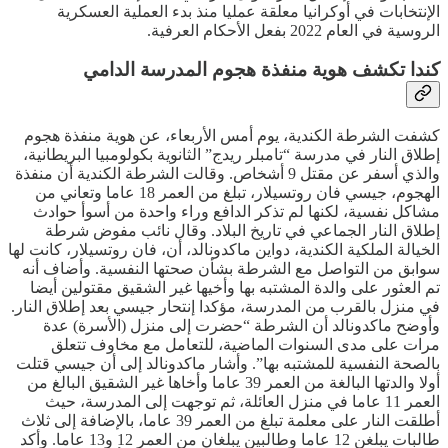
الإنتخابات في أوكرانيا معلقة عمليا منذ بدء العملية العسكرية
الروسية في العام 2022 بفعل الأحكام العرفية.
كندا تكشف هوية منفذة هجوم المدرسة الدامي
كشفت الشرطة الكندية، يوم أمس الأربعاء، عن هوية منفذة هجوم
إطلاق النار في مدرسة “تامبلر ريدج” الثانوية بكولومبيا البريطانية،
والذي أسفر عن مقتل 9 أشخاص. وقالت الشرطة الكندية أن منفذة
الهجوم، جيسي فان روتسيلار، تبلغ من العمر 18 عاما وتعاني من
مشاكل نفسية، لكنها لم تذكر الدافع وراء واحدة من أسوأ حوادث
إطلاق النار الجماعي في تاريخ البلاد. وقال نائب مفوض شرطة
الخيالة الملكية الكندية، دواين ماكدونالد، أن، فان روتسيلار، كانت لها
سوابق من التواصل مع الشرطة بشأن صحتها النفسية. وأضاف أنه
تم العثور على والدة المشتبه بها وأخيها غير الشقيق مقتولين أيضا
في منزل بالقرب من المدرسة، مؤكدا إنتحار جيسي بعد إطلاق النار.
وأوضح ماكدونالد أن الشرطة “حضرت إلى منزل (الأسرة) عدة
مرات على مدى السنوات الماضية، للتعامل ‌مع مخاوف تتعلق
بالصحة النفسية ‌للمشتبه بها”. وأشار ماكدونالد إلى أن جيسي قتلت
أولا والدتها البالغة من العمر 39 عاما وأخاها غير الشقيق ‌البالغ من
العمر 11 عاما في منزل العائلة، ثم توجهت إلى المدرسة، حيث
أطلقت النار على معلمة تبلغ من العمر 39 عاما، بالإضافة إلى ثلاث
طالبات يبلغن 12 عاما وطالبين يبلغان من العمر 12 و13 عاما. وأكد