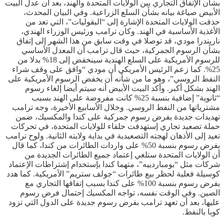
بشأن الإتفاق التجاري بين الولايات المتحدة والهند، بعد أن عدل البيت
الأبيض صياغة بيانه بشأن السلع الزراعية. وفي البيان المحدث،
حذفت الولايات المتحدة الإشارة إلى “البقوليات”، التي تعد من
الأغذية الأساسية في الهند. وكان ترامب ورئيس الوزراء الهندي،
ناريندرا مودي، قد توصلا في وقت سابق من هذا الشهر إلى إتفاق
بشأن الرسوم الجمركية، حيث قال ترامب أن المعدل الأساسي
للرسوم الأمريكية على السلع الهندية سينخفض إلى 18% بدلا من
25%. كما زعم الرئيس الأمريكي أن مودي “وافق على وقف شراء
النفط الروسي”، وهو ما من شأنه أن يخفض الرسوم الأمريكية على
الهند بشكل أكبر. وأكد البيت الأبيض أنه سيتم أيضا إلغاء رسوم
“ثانوية” إضافية بنسبة 25% كانت مفروضة على الهند بسبب
مشترياتها من النفط الروسي. وخلال الأسابيع الأخيرة، وجه ترامب
تهديدات جديدة بفرض رسوم جمركية على كندا والمكسيك، ضمن
حملة تصعيد تجاري إستهدفت حلفاء للولايات المتحدة، في تحركات
تعيد إلى الأذهان لهجته التصعيدية في بداية ولايته الثانية. ولوح ترامب
بفرض رسوم بنسبة 50% على واردات الطائرات من كندا، كما قال
أن الولايات المتحدة ستلغي إعتماد جميع الطائرات الجديدة من
شركات مثل “بومباردييه”، متهما كندا بإستخدام إشتراطات الإعتماد
كوسيلة فعلية لحظر بيع طائرات “جولف ستريم” الأمريكية. كما هدد
بفرض رسوم بنسبة 100% على كندا بسبب إتفاقها التجاري مع
الصين. وفي الوقت نفسه، تواجه المكسيك إحتمال فرض رسوم
عليها، بعد أن تعهد ترامب بفرض رسوم جديدة على الدول التي تزود
كوبا بالنفط.