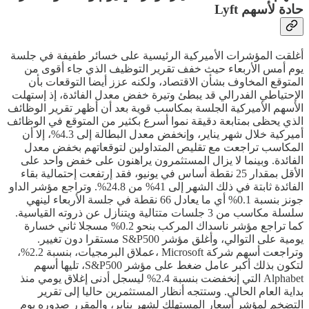
حادة لأسهم Lyft
أغلقت المؤشرات الأميركية الرئيسية على خسائر طفيفة في جلسة
يوم أمس الأربعاء حيث خفف تقرير التوظيف الذي جاء أقوى من
المتوقع المخاوف بشأن الاقتصاد، ولكنه عزز أيضا التوقعات بأن
الإحتياطي الفدرالي قد يبطئ وتيرة خفض معدل الفائدة، إذ إستهلت
الأسهم الأميركية الجلسة بمكاسب قوية بعد أن أظهر تقرير الوظائف
الذي يحظى بمتابعة دقيقة نموا أسرع بكثير من المتوقع في الوظائف
أميركية خلال شهر يناير، وإنخفض معدل البطالة إلى 4.3%، إلا أن
المكاسب تراجعت مع تقليص المتداولين لتوقعاتهم بخفض معدل
الفائدة. وبينما لا يزال المستثمرون يراهنون على خفض واحد على
الأقل بمقدار 25 نقطة أساس في يونيو، فقد إرتفعت إحتمالية بقاء
الفائدة ثابتة في ذلك الشهر إلى 41% من 24.8%. وتراجع مؤشر الداو
جونز بنسبة 0.1% أي ما يعادل 66 نقطة في جلسة الأربعاء لينهي
سلسلة مكاسب من 3 جلسات متتالية ويتنازل عن ذروته القياسية.
كما تراجع مؤشر ناسداك المركب بنحو 0.2% مسجلا ثاني خسارة
يومية على التوالي، وأغلق مؤشر S&P500 مستقرا دون تغيير.
وتراجعت أسهم شركة Microsoft ،عملاق البرمجيات، بنسبة 2.2%،
لتكون بذلك أكبر عامل ضغط على مؤشر S&P500، تليها أسهم
Alphabet التي إنخفضت بنسبة 2.4% ليسجل أدنى إغلاق يومي منذ
بداية العام الحالي. وستتجه أنظار المستثمرين حاليا إلى تقرير
التضخم لمؤشر أسعار المستهلك لشهر يناير، والمقرر صدوره يوم