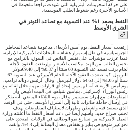
على حركة المخزونات البترولية التي شهدت تراجعا ملحوظا في
الأسابيع الأخيرة رغم ضغوط الطلب الموسمية.
النفط يصعد 1% عند التسوية مع تصاعد التوتر في
الشرق الأوسط
إرتفعت أسعار النفط، يوم أمس الأربعاء، مدعومة بتصاعد المخاطر
الجيوسياسية في ظل إستمرار هشاشة المحادثات الأميركية الإيرانية،
فيما عززت مؤشرات على تقلص الفائض في السوق، بالتزامن مع
تحسن الطلب من الهند، مكاسب الأسعار. وإرتفعت العقود الآجلة
لخام برنت تصعد عند التسوية 60 سنتا أو 0.87% إلى 69.40دولار
للبرميل. كما صعدت العقود الآجلة للخام الأميركي عند التسوية 67
سنتا أو 1.05% إلى 64.63 دولار للبرميل. وقال الرئيس دونالد ترامب،
يوم أمس الأربعاء، أنه لم يتسن إتخاذ أي قرارات مهمة خلال لقائه مع
رئيس الوزراء الإسرائيلي، بنيامين نتنياهو، في البيت الأبيض وأن
المفاوضات مع إيران ستستمر. وقال، يوم الثلاثاء الماضي، أنه يفكر
في إرسال حاملة ​طائرات ثانية إلى الشرق الأوسط، حتى ​في الوقت
الذي تستعد فيه ​واشنطن وطهران لاستئناف المفاوضات بهدف
تجنب صراع جديد. وأسهم أيضا في دعم أسعار النفط ما أعلنته وزارة
العمل الأميركية من تسارع نمو الوظائف في الولايات المتحدة على
نحو غير متوقع في يناير وإنخفاض معدل البطالة إلى 4.3%. وأبقت
منظمة أوبك توقعاتها بشأن العرض والطلب في سوق النفط ​دون