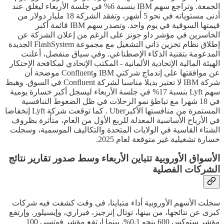
الجمعة. وتراجع سهم IBM بنسبة 6% في جلسة الأربعاء ليغلق عند
أدنى مستوياته في نحو 5 أشهر، وتفقد الشركة 18 مليار دولار من
قيمتها السوقية في يوم واحد. وتصدر سهم IBM قائمة أكبر
الخاسرين في مؤشر داو جونز على الرغم من إعلان الشركة عن
إطلاق نظام تخزين ذاتي التشغيل مع مجموعة FlashSystem الجديدة
المدعومة بتقنية الذكاء الإصطناعي. وفي سياق منفصل، أعلنت
الهيئة المالية الإتحادية الألمانية - المكتب الإتحادي لمكافحة الإحتكار
عن موافقتها على إندماج شركتي IBM وConfluent موضحة أن
شركة IBM لا تعتبر بديلا مناسبا لشركة Confluent في السوق. وهبط
سهم Lyft بنسبة 17% في جلسة الأربعاء ليسجل أكبر خسارة يومية
في 18 شهرا مع تباطؤ نمو الرحلات في ظل الضغوط التنافسية
المستمرة من منافستها الأكبرUber . كما توقعت شركة Lyft إنخفاضا
في الأرباح الأساسية المعدلة للربع الأول من العام، متأثرة بظروف
الشتاء القاسية في الولايات المتحدة والتكاليف الموسمية، وسجلت
خسارة تشغيلية غير متوقعة لعام 2025.
الأسواق الأوروبية تتباين الأربعاء وسط صدور تقارير نتائج
الشركات الفصلية
سجلت الأسهم الأوروبية أداء متباينا، فى وقت كشفت فيه شركات
كبرى عن نتائجها، من بينها، توتال إنرجيز، فيراري، وإيسيلور. وإرتفع
مؤشر ستوكس 600 بنحو 0.1%. بينما إرتفع مؤشر فوتسي 100