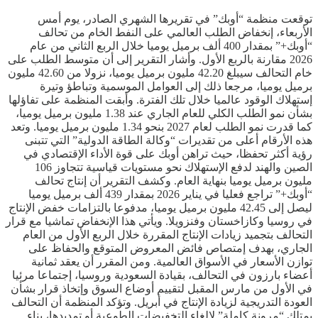
توقعت منظمة “أوبك” في تقريرها الشهري الصادر، يوم أمس
الأربعاء، إنخفاض الطلب العالمي على النفط الخام من تحالف
“أوبك+” بمقدار 400 ألف برميل يوميا خلال الربع الثاني من عام
2026 مقارنة بالربع الأول. وأشار التقرير إلى أن متوسط الطلب على
خام التحالف سيبلغ 42.20 مليون برميل يوميا، نزولا من 42.60 مليون
برميل يوميا، مرجعا ذلك إلى العوامل الموسمية وتباطؤ وتيرة
إستهلاك الوقود عالميا خلال تلك الفترة. وأبقت المنظمة على تفاؤلها
بشأن نمو الطلب الكلي للعام الجاري عند 1.38 مليون برميل يوميا،
كما قدرت نمو الطلب لعام 2027 بنحو 1.34 مليون برميل يوميا. وتعد
هذه الأرقام أعلى من تقديرات “وكالة الطاقة الدولية” التي تتبنى
رؤية أكثر تحفظا، حيث تراهن أوبك على قوة الأداء الإقتصادي في
الصين والهند لدفع الإستهلاك نحو مستويات قياسية تتجاوز 106
مليون برميل يوميا بنهاية العام. وكشف التقرير أن إنتاج تحالف
“أوبك+” تراجع فعليا في يناير 2026 بمقدار 439 ألف برميل يوميا
ليصل إلى 42.45 مليون برميل يوميا، مدفوعا بالتزامات خفض الإنتاج
في روسيا وكازاخستان وفنزويلا. ويأتي هذا الإنخفاض تماشيا مع قرار
التحالف بتجميد زيادات الإنتاج المقررة خلال الربع الأول من العام
الجاري، بهدف إمتصاص فائض المعروض المتوقع والحفاظ على
توازن الأسعار في الأسواق العالمية. ومن المقرر أن يعقد ثمانية
أعضاء بارزون في التحالف، بقيادة السعودية وروسيا، إجتماعا مرئيا
في الأول من مارس المقبل لتقييم أوضاع السوق وإتخاذ قرار بشأن
العودة التدريجية لزيادة الإنتاج في أبريل. وتؤكد المنظمة أن التحالف
يمتلك “مرونة كاملة” لإلغاء التخفيضات الطوعية أو تمديدها، بناء