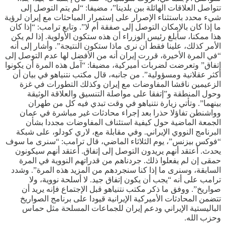
تتواصل العلاقات الهائلة بين بلدينا”، مضيفا: “لم يتم التوصل إلى
شيء محدد باستثناء الإصرار على إستمرار المباحثات مع إيران لرؤية
ما إذا كان بالإمكان التوصل إلى صفقة أم لا”. وتابع ترامب: “إذا كان
هذا ممكنا، سأبلغ رئيس الوزراء أن هذه ستكون الأولوية. إذا لم يكن
الأمر كذلك، علينا فقط أن نرى ماذا ستكون النتيجة”. وأشار إلى أنه
“في المرة الأخيرة، قررت إيران أنه من الأفضل لها عدم التوصل إلى
إتفاق” وتعرضت لضربات أميركية، مضيفا: “آمل هذه المرة أن يكونوا
أكثر عقلانية ومسؤولية”. من جانبه، قال مكتب نتنياهو في بيان أن
الزعيمين ناقشا المفاوضات مع إيران وكذلك التطورات في غزة
وحول المنطقة و”إتفقا على مواصلة التنسيق والعلاقة الوثيقة
بينهما”. وتأتي زيارة نتنياهو في وقت تبدي فيه كل من طهران
وواشنطن تفاؤلا حذرا بعد إجراء محادثات غير مباشرة في عمان
الجمعة الماضية حول كيفية استئناف المفاوضات مجددا بشأن
البرنامج النووي الإيراني. وفي مقابلة مع، لاري كودلو، على شبكة
“فوكس بيزنس”، يوم الثلاثاء الماضي، قال ترامب: “سنرى ما سوف
يحدث. أعتقد أنهم يريدون التوصل إلى إتفاق. أعتقد أنهم سيكونون
حمقى إن لم يفعلوا ذلك. جردناهم من قدراتهم النووية في المرة
السابقة، وسنرى ما إذا كنا سنجردهم من المزيد هذه المرة”. وشدد
ترامب على أنه “يجب أن يكون إتفاق جيد. لا أسلحة نووية، ولا
صواريخ”. ووفق ما ذكر مكتب نتنياهو قبل الإجتماع فإنه يريد أن
تتضمن المحادثات الأميركية الإيرانية قيودا على برنامج الصواريخ
الباليستية الإيراني ودعم إيران للجماعات المسلحة مثل حماس
وحزب الله.