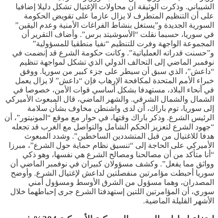
الشيباني. وذكرت الوثيقة أن محاولات الإغتيال تشكل دليلا إضافيا
على أن التنظيم المتطرف لا يزال عازما على تقويض الحكومة
السورية الجديدة و”يستغل بنشاط الفراغات الأمنية وعدم اليقين”
في سوريا، حسبما نقلت “الأسوشيتد برس”. وأضاف التقرير أن
المجموعة الواجهة وفرت للتنظيم “نفيا منطقيا للمسؤولية”
و”حسنت قدراته العملياتية”. وكانت حكومة الشرع قد إنضمت في
نوفمبر الماضي إلى التحالف الدولي الذي تشكل لمواجهة تنظيم
“داعش”، الذي سبق أن سيطر على جزء كبير من سوريا. ووفق
خبراء الأمم المتحدة لمكافحة الإرهاب فإن “داعش” لا يزال يعمل
في أنحاء البلاد، مستهدفا بشكل أساسي قوات الأمن، خصوصا في
الشمال والشمال الشرقي. والشهر الماضي، قال المبعوث الأميركي
إلى سوريا، توم باراك، أن لدى واشنطن مخاوف بشأن سلامة
الرئيس الشرع. وذكر باراك وقتها، في حوار مع موقع “المونيتور”، أن
“جهود الشرع لتعزيز الحكم الشامل والتواصل مع الغرب قد تجعله
هدفا للاغتيال من قبل المتشددين الساخطين”. وشدد المبعوث
الأميركي على الحاجة إلى “تنسيق نظام حماية حول الشرع”، مبرزا
“أنا متأكد من أن مصالحنا ومصالح الشرع هي نفسها، وهو ذكي
وواثق مما يفعل”. وكشف مسؤولان كبيران في نوفمبر الماضي أن
سوريا أحبطت مؤامرتين منفصلتين لداعش لإغتيال الشرع. وأوضح
المصدران، وهما مسؤول من الشرق الأوسط ومسؤول أمني
سوري، أن المؤامرتين اللتين إستهدفتا الشرع جرى إحباطهما خلال
الأشهر القليلة الماضية.