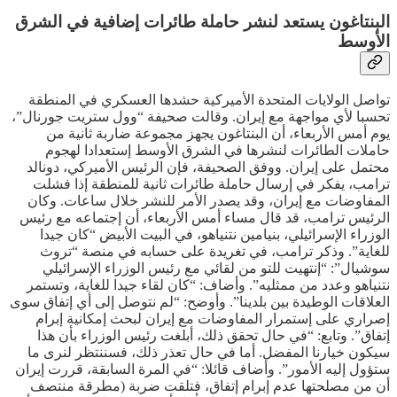
البنتاغون يستعد لنشر حاملة طائرات إضافية في الشرق
الأوسط
تواصل الولايات المتحدة الأميركية حشدها العسكري في المنطقة
تحسبا لأي مواجهة مع إيران. وقالت صحيفة “وول ستريت جورنال”،
يوم أمس الأربعاء، أن البنتاغون يجهز مجموعة ضاربة ثانية من
حاملات الطائرات لنشرها في الشرق الأوسط إستعدادا لهجوم
محتمل على إيران. ووفق الصحيفة، فإن الرئيس الأميركي، دونالد
ترامب، يفكر في إرسال حاملة طائرات ثانية للمنطقة إذا فشلت
المفاوضات مع إيران، وقد يصدر الأمر للنشر خلال ساعات. وكان
الرئيس ترامب، قد قال مساء أمس الأربعاء، أن إجتماعه مع رئيس
الوزراء الإسرائيلي، بنيامين نتنياهو، في البيت الأبيض “كان جيدا
للغاية”. وذكر ترامب، في تغريدة على حسابه في منصة “تروث
سوشيال”: “إنتهيت للتو من لقائي مع رئيس الوزراء الإسرائيلي
نتنياهو وعدد من ممثليه”. وأضاف: “كان لقاء جيدا للغاية، وتستمر
العلاقات الوطيدة بين بلدينا”. وأوضح: “لم نتوصل إلى أي إتفاق سوى
إصراري على إستمرار المفاوضات مع إيران لبحث إمكانية إبرام
إتفاق”. وتابع: “في حال تحقق ذلك، أبلغت رئيس الوزراء بأن هذا
سيكون خيارنا المفضل. أما في حال تعذر ذلك، فسننتظر لنرى ما
ستؤول إليه الأمور”. وأضاف قائلا: “في المرة السابقة، قررت إيران
أن من مصلحتها عدم إبرام إتفاق، فتلقت ضربة (مطرقة منتصف