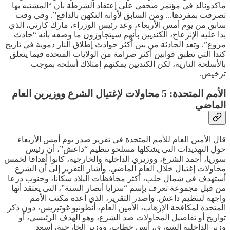
ماكدونالد في مؤتمر صحفي على إعتقاد الشرطة بأن “المشتبه بها
تصرفت بمفردها... ومن السابق لأوانه التكهن بالدافع”. وفي وقت
سابق من يوم أمس الأربعاء، وعد رئيس الوزراء، مارك كارني، الذي
بدا عليه الإنزعاج، الكنديين بأنهم سيتجاوزون ما وصفه بأنه “حادث
مروع”. وتعد الحادثة من بين أكثر حوادث إطلاق النار دموية في تاريخ
كندا التي تطبق قوانين أكثر ‌صرامة من الولايات المتحدة فيما يتعلق
بالأسلحة النارية، لكن الكنديين يمكنهم إمتلاك أسلحة بموجب
ترخيص.
الأمم المتحدة: 5 محاولات لإغتيال الشرع ووزيرين العام
الماضي
قال الأمين العام للأمم المتحدة في تقرير صدر يوم أمس الأربعاء
حول التهديدات التي يشكلها مسلحو تنظيم “داعش”، أن رئيس
سوريا، أحمد الشرع، ووزيري الداخلية والخارجية، كانوا أهدافا لخمس
محاولات إغتيال خلال العام الماضي. وأشار التقرير إلى أن الشرع
أستهدف في شمال حلب، أكثر محافظات البلاد سكانا، وجنوب درعا
من قبل مجموعة تعرف بإسم “سرايا أنصار السنة”، التي يعتقد أنها
واجهة لتنظيم داعش. وأصدر التقرير، الذي أعده مكتب الأمم
المتحدة لمكافحة الإرهاب، الأمين العام، أنطونيو غوتيريس، دون ذكر
تواريخ أو تفاصيل المحاولات ضد الشرع، وهو الهدف الرئيسي، أو
وزير الداخلية السوري، أنس خطاب، ووزير الخارجية، أسعد