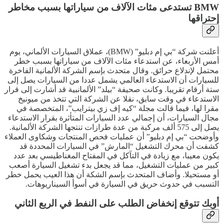
BMW تستدعى مئات الآلاف من سياراتها بسبب مخاطر
إحتراقها
أعلنت شركة “بي إم دبليو” (BMW)، عملاق السيارات الألماني، يوم
أمس الأربعاء، عن استدعاء مئات الآلاف من سياراتها بسبب خطر
محتمل لإندلاع حرائق. وقال متحدث بإسم الشركة الألمانية الفاخرة
للسيارات أن الاستدعاء العالمي يشمل عددا من السيارات يصل إلى
ستة أرقام تقريبا. وكانت صحيفة “بيلد” الألمانبية قد أشارت إلى قرار
الاستدعاء في وقت سابق، نقلا عن الشركة التي تتخذ من ميونيخ
مقرا لها، فيما قالت مجلة “كيه إف زي بيترايب”، المتخصصة في
مجال السيارات، أن إجمالي عدد السيارات المتأثرة بقرار الاستدعاء
يصل إلى 575 ألف مركبة من عدة طرازات تنتجها الشركة الألمانية.
وأوضحت “بي إم دبليو” أن عمليات فحص المنتجات وشكاوى العملاء
كشفت أن محرك التشغيل “المارش” في السيارات المحددة قد
يكون معيبا، مع زيادة في التآكل في المفتاح المغناطيسي بعد عدد
كبير من عمليات التشغيل، مما قد يجعل بدء تشغيل السيارة أصعب
أو مستحيلا. وأضاف المتحدث بإسم الشكة أن هذا العيب يحمل خطر
التسبب في حدوث حريق في السيارة في أسوأ السيناريوهات.
أوبك تتوقع إنخفاض الطلب على النفط في الربع الثاني