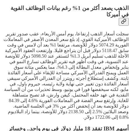
الذهب يصعد أكثر من 1% رغم بيانات الوظائف القوية
في أميركا
سجلت أسعار الذهب إرتفاعا، يوم أمس الأربعاء، عقب صدور تقرير
الوظائف الأميركية القوي، إذ بلغ سعر المعدن الأصفر في المعاملات
الفورية 5074.29 دولار للأونصة، مرتفعا 1% بعد أن لامس في وقت
سابق 5118.47 دولار قبل أن يتراجع قليلا. وإرتفعت العقود الأميركية
الآجلة للذهب تسليم أبريل 1.3% لتستقر عند 5098.50 دولار للأونصة
عند التسوية، في وقت أظهر فيه تقرير الوظائف تسارع النمو في
يناير وإنخفاض معدل البطالة إلى 4.3%، مما يعكس متانة سوق
العمل ويمنح الفدرالي الأميركي مساحة للإبقاء على أسعار الفائدة
ثابتة. وكشف إستطلاع أجرته رويترز أن الفدرالي الأميركي سيبقي
أسعار الفائدة دون تغيير حتى نهاية ولاية رئيسه، جيروم باول، في
مايو، لكنه سيخفضها فورا في يونيو، وسط تحذيرات من أن السياسة
النقدية في عهد خلفه المحتمل، كيفن وارش، قد تصبح متساهلة
للغاية. وإرتفع سعر الفضة في المعاملات الفورية %4.6 إلى 84.39
دولار للأونصة بعد أن إنخفض أكثر من %3 في الجلسة الماضية.
وصعد البلاتين %2.5 إلى 2138.50 دولار للأونصة، بينما زاد البلاديوم
%0.8 إلى 1722.06 دولار.
أسهم IBM تفقد 18 مليار دولار في يوم واحد.. وخسائر