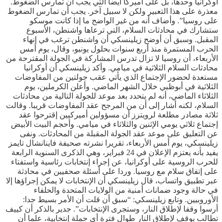
أوكرانيا وحدها، بل على أميركا أيضا التي يجب أن تمارس الضغوط.
معذرة على هذا التعبير ولكن لا سبيل آخر. يجب أن تمارس الضغوط
على روسيا”. وأضاف أنه من غير الواضح ما إذا كانت موسكو
ستشارك في محادثات السلام، التي ترعاها واشنطن، الأسبوع
المقبل. وسبق أن أوضح زيلينسكي أن واشنطن ترغب في إنهاء
الحرب المستمرة منذ أربع سنوات بحلول يونيو، وقال، يوم أمس
الأربعاء، أن روسيا لا تزال تدرس المشاركة في الجولة المقترحة من
محادثات السلام الثلاثية في ميامي. وأكد زيلينسكي أن أوكرانيا
مستعدة لحضور ‌الإجتماع الذي يأتي عقب جولتين من المفاوضات
الثلاثية في أبوظبي خلال الشهر الماضي. وأعلن الكرملين، يوم
‌الثلاثاء الماضي، أنه لم يتحدد بعد موعد للجولة التالية من محادثات
السلام، لكنه أشار إلى أن من المرجح عقد المفاوضات قريبا. وقالت
ثلاثة مصادر مطلعة لرويترز أن مسؤولين أميركيين إقترحوا عقد
إجتماع ثلاثي يومي الإثنين والثلاثاء في ميامي. وأحجم البيت الأبيض
عن ‌التعليق على موعد عقد الجولة المقبلة من المحادثات. ونفى
زيلينسكي، يوم أمس الأربعاء، تقريرا نشرته صحيفة فاينانشال تايمز
يفيد بأنه يعتزم الإعلان في 24 فبراير، وهي الذكرى السنوية الرابعة
للحرب الروسية على أوكرانيا، عن إجراء إنتخابات رئاسية واستفتاء
على إتفاق سلام مع روسيا. وردا على أسئلة صحفيين في محادثة
عبر تطبيق واتساب، قال زيلينسكي أن الإنتخابات لا يمكن إجراؤها إلا
في حالة وجود ضمانات أمنية من الولايات المتحدة والحلفاء
الأوروبيين. وتابع زيلينسكي: “سبق أن قلت أن الأمر بسيط جدا:
أرسوا وقفا لإطلاق النار، وستجرى الإنتخابات”. جدير بالذكر أن كييف
تطالب بوقف لإطلاق النار طوال فترة أي حملة إنتخابية، علما أن