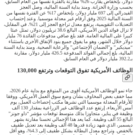
دولار، بإنخفاض يقارب 26% مقارنة بالفترة نفسها من العام السابق،
بحسب وزارة الخزانة. ومنذ بداية السنة المالية، وصل العجز
الفيدرالي إلى 697 مليار دولار، بإنخفاض 17% عن الفترة نفسها من
السنة المالية 2025 وفق أرقام غير معدلة موسميا. وعند إحتساب
التعديلات التقويمية، يرتفع معدل تراجع العجز إلى 21%. في المقابل،
لا تزال فوائد الدين الأمريكي، البالغ 38.6 تريليون دولار، تمثل عبئا
كبيرا على المالية العامة. فقد بلغ صافي مدفوعات الفائدة 76 مليار
دولار خلال الشهر، وهو ما يفوق جميع بنود الإنفاق الأخرى باستثناء
“ميديكير” و”الضمان الإجتماعي” والرعاية الصحية. ومنذ بداية السنة
المالية، بلغ إجمالي الفوائد المدفوعة 426.5 مليار دولار، مقارنة
بـ392.2 مليار دولار في العام السابق.
الوظائف الأمريكية تفوق التوقعات وترتفع 130,000
جاء نمو الوظائف الأمريكية أقوى من المتوقع مع بداية عام 2026،
مما خفف بعض المخاوف بشأن وضع سوق العمل الأمريكي. ووفقا
للأرقام المعدلة موسميا التي نشرها مكتب إحصاءات العمل، يوم
أمس الأربعاء، إرتفع عدد الوظائف غير الزراعية بمقدار 130 ألف
وظيفة في يناير، متجاوزا بذلك متوسط ​​توقعات مؤشر “داو جونز”
البالغ 55 ألف وظيفة. كما يعد هذا الإجمالي تحسنا مقارنة بشهر
ديسمبر، الذي شهد زيادة قدرها 48 ألف وظيفة بعد تعديل طفيف
بالخفض. وتراجع معدل البطالة بشكل طفيف إلى 4.3%، وهو أقل