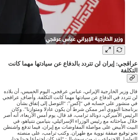
عراقجي: إيران لن تتردد بالدفاع عن سيادتها مهما كانت
التكلفة
قال وزير الخارجية الإيراني، عباس عرقجي، اليوم الخميس، أن بلاده
لن تتردد في الدفاع عن سيادتها مهما كانت التكلفة. وأضاف عراقجي
في منشور على حسابه في “إكس”: “التوصل إلى إتفاق بشأن
برنامجنا النووي أمر ممكن شرط أن يكون عادلا ومتوازنا”. وكان
الرئيس الأميركي، دونالد ترامب، قد قال، يوم أمس الأربعاء، أنه أصر
خلال مباحثاته مع رئيس الوزراء الإسرائيلي، بنيامين نتنياهو، في
البيت الأبيض على مواصلة المفاوضات مع إيران، فيما تدفع واشنطن
نحو توقيع صفقة نووية مع طهران. وكتب ترامب، على منصته
للتواصل الإجتماعي، تروث سوشيال: “لقد كان إجتماعا جيدا جدا،