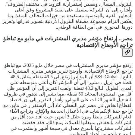
البترولي المسال، ويضمن إستمرارية التزويد في مختلف الظروف".
وأشار، إلى أن الشركة ستعمل على تنفيذ المشروع وفق أعلى
المعايير الفنية والهندسية مستفيدة من خبرات التحالف المنفذ، بما
يعكس التزام مجموعة مصفاة البترول الأردنية بتطوير قدراتها وتعزيز
دورها المحوري في أمن الطاقة الوطني.
مصر.. إرتفاع مؤشر مديري المشتريات في مايو مع تباطؤ
تراجع الأوضاع الإقتصادية
إرتفع مؤشر مديري المشتريات في مصر خلال مايو 2025، مع تباطؤ
تراجع الأوضاع الإقتصادية. وأوضح تقرير مؤشر مديري المشتريات
التابع لـ S&P Global أن المؤشر إرتفع إلى 49.5 نقطة مقابل 48.5
نقطة في أبريل ، مشيرا إلى أن المؤشر كان أعلى متوسطه على
المدى الطويل البالغ 48.2 نقطة. ولفت التقرير إلى أن المؤشر ظل
أقل من المستوى المحايد 50 نقطة ،مما يشير إلى تدهور في ظروف
التشغيل للشهر الثالث على التوالي. وأشار التقرير إلى أن إقتصاد
القطاع الخاص في مصر غير النفطي عاد إلى الإستقرار في مايو، مع
تراجع حدة الإنكماشات في الأعمال الجديدة والإنتاج. وتراجع الأداء
العام للشركات بأبطأ وتيرة خلال 3 أشهر، حيث أفاد عدد أقل من
الشركات بإنخفاض مبيعاتها للعملاء، ومع ذلك، فقد خفضت
الشركات مشترياتها بأسرع معدل في سبعة أشهر وإستمرت في
السماح بإنخفاض أعداد الموظفين.