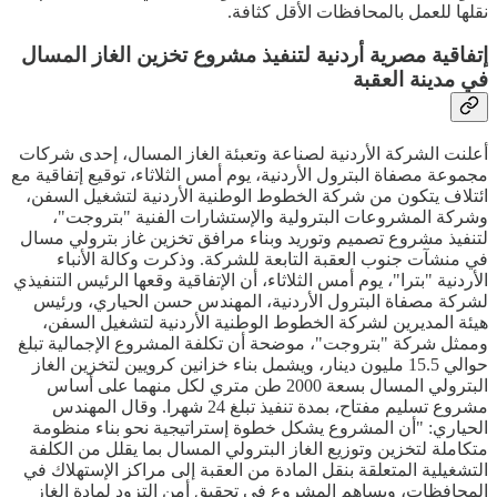
نقلها للعمل بالمحافظات الأقل كثافة.
إتفاقية مصرية أردنية لتنفيذ مشروع تخزين الغاز المسال
في مدينة العقبة
أعلنت الشركة الأردنية لصناعة وتعبئة الغاز المسال، إحدى شركات
مجموعة مصفاة البترول الأردنية، يوم أمس الثلاثاء، توقيع إتفاقية مع
ائتلاف يتكون من شركة الخطوط الوطنية الأردنية لتشغيل السفن،
وشركة المشروعات البترولية والإستشارات الفنية "بتروجت"،
لتنفيذ مشروع تصميم وتوريد وبناء مرافق تخزين غاز بترولي مسال
في منشآت جنوب العقبة التابعة للشركة. وذكرت وكالة الأنباء
الأردنية "بترا"، يوم أمس الثلاثاء، أن الإتفاقية وقعها الرئيس التنفيذي
لشركة مصفاة البترول الأردنية، المهندس حسن الحياري، ورئيس
هيئة المديرين لشركة الخطوط الوطنية الأردنية لتشغيل السفن،
وممثل شركة "بتروجت"، موضحة أن تكلفة المشروع الإجمالية تبلغ
حوالي 15.5 مليون دينار، ويشمل بناء خزانين كرويين لتخزين الغاز
البترولي المسال بسعة 2000 طن متري لكل منهما على أساس
مشروع تسليم مفتاح، بمدة تنفيذ تبلغ 24 شهرا. وقال المهندس
الحياري: "أن المشروع يشكل خطوة إستراتيجية نحو بناء منظومة
متكاملة لتخزين وتوزيع الغاز البترولي المسال بما يقلل من الكلفة
التشغيلية المتعلقة بنقل المادة من العقبة إلى مراكز الإستهلاك في
المحافظات، ويساهم المشروع في تحقيق أمن التزود لمادة الغاز