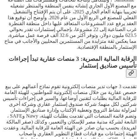
مع المصنع الأول الجاري إنشائه بنفس المنطقة والمنتظر تشغيله
تجريبيا بنهاية العام الجاري 2025، على أن يتم الإفتتاح والتشغيل
الفعلي للمصنع في الربع الأول من عام 2026. وأوضح أن توقيع هذا
العقد يرفع عدد المشروعات المتعاقد عليها داخل منطقة القنطرة
غرب الصناعية إلى 22 مشروعا، بإجمالي إستثمارات تقدر بحوالي
623.5 مليون دولار، وتوفر أكثر من 32.6 ألف فرصة عمل مباشرة،
مما يعكس ثقة متزايدة من المستثمرين المحليين والأجانب في مناخ
الإستثمار بالمنطقة الإقتصادية.
الرقابة المالية المصرية: 3 منصات عقارية تبدأ إجراءات
تأسيس صناديق إستثمار
تقدمت 3 جهات تدير منصات إلكترونية تقوم نماذج أعمالهم على بيع
حصص عقارية من خلال منصات إلكترونية للمواطنين، للهيئة العامة
للرقابة المالية بطلبات لتقنين أوضاعها، والسير في إجراءات تأسيس
شركتين لكل منهما: شركة صندوق إستثمار عقاري وشركة أخرى
لمزاولة نشاط الترويج وتغطية الإكتتاب وإدارة صناديق الإستثمار.
وتضم قائمة المنصات التي تقدمت بطلبات للهيئة، Nawy وSAFE ،
التابعة لشركة مدنية مصر للإسكان والتعمير، وكذلك (صقر المالكة
لفريدة)، بحسب بيان صادر عن الهيئة العامة للرقابة المالية. وعقدت
الهيئة إجتماعات مع قيادات قطاع التطوير العقاري وأصحاب