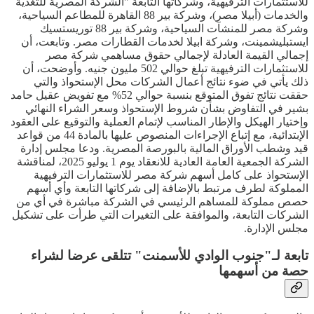
للاستثمارات الترفيهية، وشركاتها التابعة "الشركة المصرية للتغذية
والخدمات (أبيلا مصر)، وشركة بير 88 القاهرة للمطاعم السياحية،
وشركة مصر للمنشآت السياحية، وشركة بير 88 توريستسيك
ايستبليشمينت، وشركة ابيلا لخدمات القطارات مصر. وتابعت، أن
إجمالي القيمة العادلة لإجمالي حقوق مساهمي شركة مصر
للاستثمارات الترفيهية تبلغ حوالي 502 مليون جنيه. وأوضحت، أن
ذلك يأتي في ضوء نتائج أعمال الشركات محل الإستحواذ والتي
حققت نتائج تفوق المتوقع بنسبة حوالي 52% مع تفويض عقيل حامد
بشير في التفاوض بشأن شروط الإستحواذ وسعر الشراء النهائي
وإختيار الهيكل والإطار المناسب لإتمام العملية والتوقيع على العقود
الإبتدائية، مع إتباع الإجراءات المنصوص عليها بالمادة 44 من قواعد
قيد وشطب الأوراق المالية بالبورصة المصرية. ودعا مجلس إدارة
الشركة الجمعية العامة العادية للانعقاد يوم 1 يوليو 2025، لمناقشة
الإستحواذ على كامل أسهم شركة مصر للاستثمارات الترفيهية
المملوكة لطرف مرتبط بالإضافة إلى شركاتها التابعة وأي أسهم
حصص مملوكة للمساهم الرئيسي في الشركة مباشرة في أي من
الشركات التابعة، والموافقة على التغيرات التي طرأت على تشكيل
مجلس الإدارة.
تابعة لـ"جنوب الوادي للأسمنت" تتلقى عرضا لشراء
حصة من أسهمها