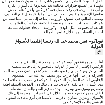
خلال السنوات العشر إلى الخمس عشرة المقبلة، بحيث تتخصص كل
منشأة في تصنيع طرازات مختلفة يتم تصديرها إلى أسواق القارة.
ويأتي هذا التوجه في وقت تعمل فيه "فولكس واجن" على خفض
طاقتها الإنتاجية وتقليص الوظائف في ألمانيا، نتيجة إرتفاع التكاليف
وضعف الطلب في السوق الأوروبية، إضافة إلى تنامي المنافسة من
شركات السيارات الصينية منخفضة التكلفة. كما بدأت العلامات
التابعة للمجموعة، مثل "أودي" و"بورشه"، بإتخاذ خطوات مماثلة
لخفض النفقات من خلال تقليص العمالة.
ڤوداكوم تعين محمد عبدالله رئيسا إقليميا للأسواق
الدولية
أعلنت مجموعة ڤوداكوم عن تعيين محمد عبد الله في منصب
الرئيس الإقليمي للأسواق الدولية بالمجموعة إلى جانب منصبه
الحالي كرئيس تنفيذي وعضو منتدب لشركة ڤودافون مصر. وقالت
الشركة في بيان أنها عززت دور محمد عبد الله على المستوى
الإقليمي لقيادة العمليات التشغيلية للشركة في مصر، بالإضافة لعدد
من الأسواق الأفريقية الأخرى، بما في ذلك دول الكونغو الديمقراطية
وليسوتو وموزمبيق وتنزانيا، بهدف تعزيز النمو والتميز التشغيلي
لملف مجموعة ڤوداكوم من خلال نقل الخبرات المصرية إلى تلك
الأسواق، وتعزيز التعاون الأفريقي، لاسيما في أبرز مجالات التحول
الرقمي والنمو الإستراتيجي.