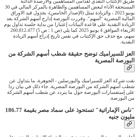
طريق الإكتتاب النقدي لقدامى المساهمين والأرصدة الدائنة
المستحقة الأداء لبعض المساهمين والظاهرة بالمركز المالي في 30
يونيو 2023 ، والزيادة تمثل (الإصدار الخامس)، بجدول قيد الاوراق
المالية المصرية "أسهم". وقررت البورصة إدارج أسهم الشركة بعد
الزيادة النقدية على قاعدة البيانات إعتبارا من بداية جلسة تداول يوم
الاربعاء الموافق 4 يونيو 2025 كما يلي (ص 1 : ص 5) 260.812.477
سهم، مع حذف حق الإكتتاب في نفس تاريخ إدراج أسهم الزيادة
النقدية.
العز للسيراميك توضح حقيقة شطب أسهم الشركة من
البورصة المصرية
نفت شركة العز للسيراميك والبورسلين - الجوهرة، ما يتداول عن
شطب أسهم الشركة من البورصة المصرية. جاء ذلك في بيان ردا
على إستفسارات البورصة حول ما يتردد عن شطب أسهم الشركة
من البورصة.
"ناس الإماراتية" تستحوذ على سماد مصر بقيمة 186.77
مليون جنيه