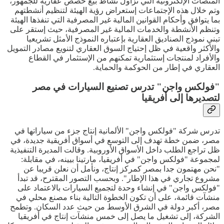
المنصات الإلكترونية التي تزاول نشاط بيع حصص عقارية للجمهور،
وتم خلال هذه الإجتماعات إستعراض رؤية الهيئة لتنظيم أنشطتهم
بما يتوافق وأحكام القوانين المالية غير المصرفية التي تنفذها الهيئة
وتنظم الأنشطة والخدمات المالية غير المصرفية، حيث إستقر على
تبني نموذج الصناديق العقارية بإعتباره النموذج الأمثل تشريعيا
والأكثر واقعية في ظل إحتياج السوق العقاري لتنويع مصادر التمويل
والأفراد لمنتجات إستثمارية تمكنهم من الإستثمار في القطاع
العقاري في إطار من الحوكمة والحماية.
"فولكس واجن" تدرس تصنيع السيارات في مصر
لتصديرها إلى أفريقيا
تدرس شركة "فولكس واجن" الألمانية إنتاج جزء من سياراتها في
مصر، ضمن خطة تهدف إلى التوسع في أسواق أفريقية جديدة، في
ظل تراجع الطلب داخل الأسواق الأوروبية. وقالت المديرة التنفيذية
لمجموعة "فولكس واجن" في أفريقيا، مارتينا بيينه، في مقابلة:
"نحن مهتمون جدا بمصر كمركز إنتاج، ونأمل أن نعلن قريبا عن
مشروع تجاري في هذا الإطار". وبحسب التصور المقترح، قد تبدأ
"فولكس واجن" في إنشاء وحدة لتجميع السيارات بالاعتماد على
منشآت قائمة، على أن تكون الخطوة التالية بناء مصنع محلي في
مصر، أكبر دولة في الشرق الأوسط من حيث عدد السكان. وتطمح
الشركة، إلى تشغيل ما يصل إلى خمس منشآت إنتاج في أفريقيا