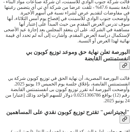
قالت شركة جنوب الوادي للأسمنت، أن شركة صناعات مواد البناء -
تابعة بنسبة 47.6% - تلقت عرضا من شركة أي تي أي يتضمن رغبتها
في مفاوضات لتقديم عرض لشراء نسبة في أسهم الأخيرة.
وأوضحت جنوب الوادي للأسمنت في إفصاح يوم أمس الثلاثاء، أنها
سوف تدرس العرض المقدم من حيث المبدأ على إعتبار أنها
مساهمة في الشركة، على أن ينعقد المجلس بعد إجازة عيد الأضحى
لإستكمال دراسة العرض المقدم. وأشارت إلى أنه لم تحدد أي قيمة
نهائية لهذا العرض أو النسبة.
البورصة تعلن نهاية حق وموعد توزيع كوبون بي
انفستمنتس القابضة
قالت البورصة المصرية، أن نهاية الحق في توزيع كوبون شركة بي
انفستمنتس القابضة، بإغلاق جلسة يوم الخميس 19 يونيو 2025.
وأوضحت البورصة أنه تقرر توزيع كوبون بى انفستمنتس القابضة
رقم (12) بواقع 0.0251306786 دولار للسهم الواحد وذلك إعتبارا من
24 يونيو 2025.
"ايجيترانس" تقترح توزيع كوبون نقدي على المساهمين
إقترح مجلس إدارة الشركة المصرية لخدمات النقل (ايجيترانس)،