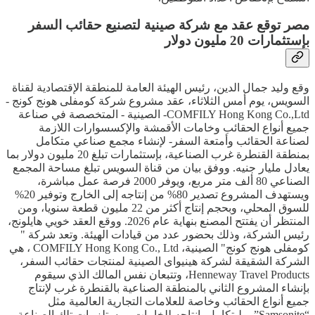
مصر توقع عقد مع شركة صينية لتصنيع حقائب السفر
بإستثمارات 20 مليون دولار
وقع وليد جمال الدين، رئيس الهيئة العامة للمنطقة الإقتصادية لقناة
السويس، يوم أمس الثلاثاء، عقد مشروع شركة كومفلى هونج كونج -
COMFILY Hong Kong Co.,Ltd- الصينية - المتخصصة في صناعة
جميع أنواع الحقائب وخامات الأقمشة والإكسسوارات اللازمة
لصناعة الحقائب وأمتعة السفر- لإنشاء مجمع صناعي متكامل
بمنطقة القنطرة غرب الصناعية، بإستثمارات تبلغ 20 مليون دولار بما
يعادل مليار جنيه. ووفق بيان من قناة السويس تبلغ مساحة المجمع
الصناعي 80 ألف متر مربع، ويوفر 2000 فرصة عمل مباشرة،
ويستهدف المشروع تصدير 80% من إنتاجه إلى الخارج وتوفير 20%
للسوق المحلي، وبحجم إنتاج أكثر من 22 مليون قطعة سنويا، ومن
المنتظر أن يفتتح المصنع بنهاية عام 2026. ووقع العقد خويي هايلونج،
رئيس الشركة، وذلك بحضور عدد من قيادات الهيئة. وتعد شركة "
كومفلى هونج كونج" الصينية، COMFILY Hong Kong Co., Ltd ، هي
الشركة الشقيقة لشركة هينيواى الصينية لمنتجات حقائب السفر،
Henneway Travel Products، وتتبعان نفس المالك الذي سيقوم
بإنشاء المشروع الثاني بالمنطقة الصناعية بالقنطرة غرب لإنتاج
جميع أنواع الحقائب وخاصة للعلامات التجارية العالمية مثل
“Samsonite”، وليتكامل بإنتاجه للخامات ومستلزمات تلك الصناعة