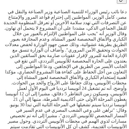
دعا نائب رئيس الوزراء للتنمية الصناعية وزير الصناعة والنقل في
مصر، كامل الوزير، المواطنين إلى إحترام قواعد المرور والإمتناع
عن التصرفات التي تهدد سلامة الآخرين أو تعرقل المنظومة الجديدة
للنقل الجماعي الذكي، مشددا على أن المشروع لا يتحمل أي تهاون.
وقال الوزير أنه "يجب على المواطنين الإلتزام بالعبور من خلال
الكباري والأنفاق المخصصة لعبور المشاة، وعدم المجازفة بعبور
الطريق بطريقة عشوائية، وذلك ضمن جهود الوزارة لخفض معدلات
الحوادث وتحقيق الأمن المروري". وأضاف أن الوزارة تنسق مع
الإدارة العامة للمرور لإقرار عقوبات صارمة بحق السائقين الذين
يعتدون على الحارة المخصصة للأتوبيس الترددي، التي تقع في
الجانب الأيسر من الطريق في الإتجاهين. ودعا المواطنين إلى
التعاون من أجل الحفاظ على كفاءة هذا المشروع الحضاري، مؤكدا
أهمية إستخدام الكباري والأنفاق المخصصة لعبور المشاة إلى
محطات الأتوبيس، وذلك حفاظا على الأرواح والحد من الحوادث.
وأوضح، أنه تم تشغيل 24 أتوبيسا تردديا في اليوم الأول لعمل
الأتوبيس، وسيكون زمن التقاطر 5 دقائق، مشيرا إلى أن 12 أتوبيسا
يغطون المرحلة الأولى حتى أكاديمية الشرطة، منبها إلى أن 21
أتوبيسا تردديا سيتم تشغيلها في المرحلة الثانية التي تبدأ 30 يونيو.
وقال: "نراهن على وعي الشعب المصري في عدم السير في
المسار المخصص للأتوبيس الترددي"، مشيرا إلى أنه تم تخصيص
مسارات لذوي الهمم في محطات الأتوبيس الترددي. وحول مصير
الأتوبيسات القديمة، كشف أن كل الأتوبيسات التي تقادمت سيتم