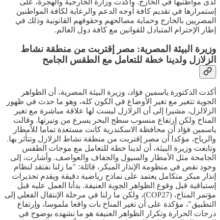
لدى مواطنيها في الخارج. وأكدت وزارة الخارجية والهجرة، على
إستمرارها في تقديم كافة أوجه الدعم والرعاية لكافة المواطنين
المصريين بالخارج وحماية مصالحهم وحقوقهم القانونية وذلك في
إطار الإحترام المتبادل للقوانين مع كافة دول العالم.
وزيرة البيئة المصرية: مصر إقتربت من منطقة نشاط
الزلازل ولدينا خطة للتعامل مع الطقس الجامح
أكدت الدكتورة ياسمين فؤاد، وزيرة البيئة المصرية، أن الظواهر
الجوية تتغير مع تغير الأوضاع في الكون كله، وهو ما حدث في ظهور
الزلالزل، مشيرا إلى أن الزلازل ليست لها علاقة مباشرة مع تغير
المناخ ولكن إرتفاع منسوب سطح البحر يسرع من وتيرتها. وقالت
ياسمين فؤاد أن محافظة الاسكندرية كانت مستعدة تماما للأمطار
والرياح، مؤكدا أن مصر إقتربت من منطقة نشاط الزلازل وتتأثر بها.
وتابعت وزيرة البيئة، أن لدينا خطة للتعامل مع موجات الطقس
الجامحة مثل الأمطار والسيول والجفاف والعواصف. وأشارت، إلى
وجود نقص في منظومة الإنذار المبكر، قائلة: "ما زلنا نفتقد لنظام
إنذار مبكر متكامل يعتمد على نماذج رياضية دقيقة ويقدم تحذيرات
إستباقية قبل وقوع الظواهر الجوية العنيفة. بدأنا العمل عليه قبل
مؤتمر المناخ، (COP27)، ولكن ما زلنا في مرحلة الإنتقال الفعلي إلى
التطبيق"، مؤكدة على أن تغير المناخ بات واقعا ملموسا، وإرتفاع
درجات الحرارة وتكرار الظواهر العنيفة هو ما نشهده بوضوح في