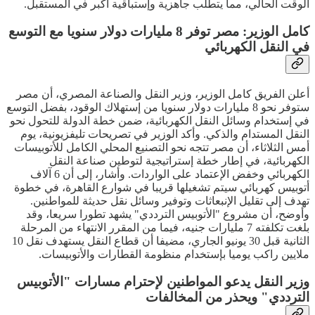
الوقت الحالي، مما يتطلب جاهزية وإستباقية أكبر في المستقبل.
كامل الوزير: مصر توفر 8 مليارات دولار سنويا مع التوسع
في النقل الكهربائي
أعلن الفريق كامل الوزير، وزير النقل والصناعة المصري، أن مصر
ستوفر نحو 8 مليارات دولار سنويا من إستهلاك الوقود، بفضل التوسع
في إستخدام وسائل النقل الكهربائية، ضمن خطة الدولة للتحول نحو
النقل المستدام والذكي. وأكد الوزير في تصريحات تليفزيونية، يوم
أمس الثلاثاء، أن مصر تتجه نحو التصنيع المحلي الكامل للأتوبيسات
الكهربائية، في إطار خطة إستراتيجية لتوطين صناعة النقل
الكهربائي وخفض الإعتماد على الواردات. وأشار، إلى أن 6 آلاف
أتوبيس كهربائي سيتم تشغيلها قريبا في شوارع القاهرة، في خطوة
تهدف إلى تقليل الإنبعاثات وتوفير وسائل نقل حديثة للمواطنين.
وأوضح، أن مشروع "الأتوبيس الترددي" يشهد تطورا سريعا، وقد
بلغت تكلفته 7 مليارات جنيه، فيما من المقرر الانتهاء من المرحلة
الثانية قبل 30 يونيو الجاري، مضيفا أن قطاع النقل يستهدف نقل 10
ملايين راكب يوميا بإستخدام منظومة القطارات والأتوبيسات.
وزير النقل يدعو المواطنين لإحترام مسارات "الأتوبيس
الترددي" ويحذر من المخالفات