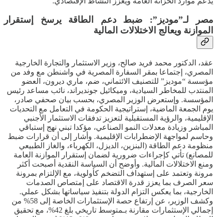
يدعم موارد الخزانة العامة ويعزز النشاط الإقتصادي.
مصر لـ”موديز”: ضبط دعم الطاقة يرسخ إستقرار
الموازنة ويعالج الاختلالات المالية
عقد، الدكتور محمد فريد صالح، وزير الاستثمار والتجارة الخارجية
المصري، إجتماعا بمقر السفارة المصرية في واشنطن مع وفد من
مؤسسة “موديز” للتصنيف الائتماني، ضم، ماري ديرون، العضو
المنتدب للمخاطر السيادية، وميكائيل جونديراند، نائب مساعد رئيس
المؤسسة. وإستعرض الوزير المصري، بحسب بيان صحفي صادر،
يوم الجمعة الماضية، إستراتيجية الحكومة في التعامل مع التحديات
الإقليمية، والرؤية المستقبلية لتعزيز تدفقات الاستثمار الأجنبي
المباشر وزيادة معدلات النمو الصناعي، مؤكدا تبني نهج إستباقي
وحاسم لمواجهة الإضطرابات الإقليمية. وأشار إلى أن قرارات ضبط
منظومة دعم الطاقة (البنزين، الديزل، الكهرباء، والغاز الطبيعي
للمصانع) تأتي كإجراءات ضرورية لضمان إستقرار الموازنة العامة
ومنع الاختلالات المالية. وأوضح أن السياسة النقدية أصبحت أكثر
مرونة وتعتمد على إستهداف التضخم كأولوية، مع الإلتزام بمرونة
سعر الصرف بما يعزز قدرة الاقتصاد على إمتصاص الصدمات
الخارجية، بما يعكس التزام الدولة بتنفيذ سياساتها بشكل عملي.
وكشف الوزير، عن إرتفاع حصة الإستثمارات الخاصة إلى 58% من
إجمالي الإستثمارات مقارنة بـمتوسط تاريخي بلغ 42%، مع تحقيق