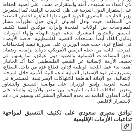
لأي اعتداءات تستهدف أمنه وإستقراره، مشددا على أهمية الحفاظ
على إستقرار الدول العربية في ظل التحديات الراهنة. كما إستعرض
وزير الخارجية المصري الجهود التي تبذلها القاهرة لخفض التصعيد
في المنطقة، حيث تبادل الجانبان الرؤى حول تطورات مسار
المفاوضات بين الولايات المتحدة وإيران، مؤكدين أهمية تكثيف
التنسيق والتشاور المشترك لدعم جهود التهدئة وإنهاء التوترات.
وتناول اللقاء أيضا مستجدات القضية الفلسطينية، خاصة الأوضاع
في قطاع غزة، حيث شدد الوزيران على ضرورة تنفيذ إستحقاقات
المرحلة الثانية من خطة الرئيس الأمريكي، دونالد ترامب، وضمان
تدفق المساعدات الإنسانية والطبية دون عوائق، بما يسهم في
تخفيف الأزمة الإنسانية عن الشعب الفلسطيني. كما أكد الجانبان
أهمية بدء عمل اللجنة الوطنية لإدارة قطاع غزة من داخل القطاع،
وتسريع نشر قوة الإستقرار الدولية لدعم البيئة الأمنية خلال المرحلة
الإنتقالية، مع الإدانة القاطعة للانتهاكات الإسرائيلية المستمرة في
الضفة الغربية. وإتفق الوزيران على مواصلة التنسيق والتشاور
وتعزيز العلاقات الثنائية التاريخية بين مصر والأردن، والبناء على
آليات التعاون القائمة بما يخدم المصالح المشتركة، ويسهم في دعم
الإستقرار الإقليمي.
توافق مصري سعودي على تكثيف التنسيق لمواجهة
تداعيات الأزمات الإقليمية