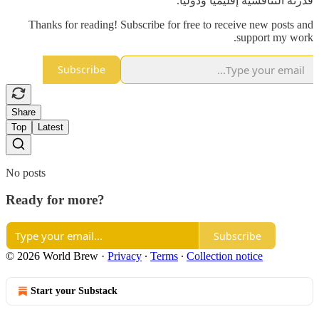
قدرته التنافسية إقليميا ودوليا.
Thanks for reading! Subscribe for free to receive new posts and
support my work.
Subscribe
Share
Top
Latest
No posts
Ready for more?
Subscribe
© 2026 World Brew
·
Privacy
∙
Terms
∙
Collection notice
Start your Substack