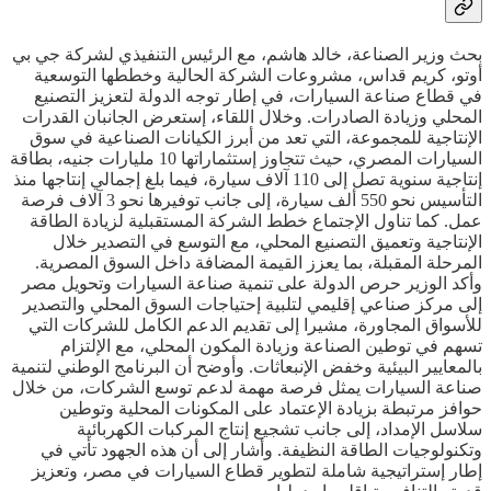
بحث وزير الصناعة، خالد هاشم، مع الرئيس التنفيذي لشركة جي بي
أوتو، كريم قداس، مشروعات الشركة الحالية وخططها التوسعية
في قطاع صناعة السيارات، في إطار توجه الدولة لتعزيز التصنيع
المحلي وزيادة الصادرات. وخلال اللقاء، إستعرض الجانبان القدرات
الإنتاجية للمجموعة، التي تعد من أبرز الكيانات الصناعية في سوق
السيارات المصري، حيث تتجاوز إستثماراتها 10 مليارات جنيه، بطاقة
إنتاجية سنوية تصل إلى 110 آلاف سيارة، فيما بلغ إجمالي إنتاجها منذ
التأسيس نحو 550 ألف سيارة، إلى جانب توفيرها نحو 3 آلاف فرصة
عمل. كما تناول الإجتماع خطط الشركة المستقبلية لزيادة الطاقة
الإنتاجية وتعميق التصنيع المحلي، مع التوسع في التصدير خلال
المرحلة المقبلة، بما يعزز القيمة المضافة داخل السوق المصرية.
وأكد الوزير حرص الدولة على تنمية صناعة السيارات وتحويل مصر
إلى مركز صناعي إقليمي لتلبية إحتياجات السوق المحلي والتصدير
للأسواق المجاورة، مشيرا إلى تقديم الدعم الكامل للشركات التي
تسهم في توطين الصناعة وزيادة المكون المحلي، مع الإلتزام
بالمعايير البيئية وخفض الإنبعاثات. وأوضح أن البرنامج الوطني لتنمية
صناعة السيارات يمثل فرصة مهمة لدعم توسع الشركات، من خلال
حوافز مرتبطة بزيادة الإعتماد على المكونات المحلية وتوطين
سلاسل الإمداد، إلى جانب تشجيع إنتاج المركبات الكهربائية
وتكنولوجيات الطاقة النظيفة. وأشار إلى أن هذه الجهود تأتي في
إطار إستراتيجية شاملة لتطوير قطاع السيارات في مصر، وتعزيز