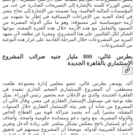
رئيس الوزراء كلمته بالإشارة إلى التصريحات الصادرة عن عدد من
المؤسسات المالية العالمية، وما تضمنته من الإشارة إلى نجاح مصر
في إتخاذ العديد من الإجراءات الإستباقية في إطار ما نشهده من
أزمة جيوسياسية غير مسبوقة؛ وهو ما مكن الدولة المصرية من
الصمود والتعامل مع هذه الأزمة خلال هذه الفترة الصعبة، موجها
الشكر لكل القائمين على هذا المشروع، ومعربا عن تطلعه لأن نشهد
المزيد من المشروعات خلال المرحلة القادمة على غرار هذه النوعية
من المشروعات.
بطرس غالي: 800 مليار جنيه ضرائب المشروع
الإستثماري بالقاهرة الجديدة
أكد، يوسف بطرس غالي، عضو مجلس إدارة مجموعة طلعت
مصطفى، أن المشروع الإستثماري الضخم الجاري تنفيذه في
القاهرة الجديدة، والذي تم الإعلان عنه بحضور رئيس الوزراء، يمثل
نقلة نوعية في مستقبل الإستثمار العقاري في مصر. وقال غالي أن
المشروع من شأنه أن يغير بيئة الإستثمار العقاري خلال السنوات
المقبلة، مشيرا إلى أنه يجسد شراكة قوية بين القطاع الخاص
والدولة المصرية، مع وجود دعم ومساندة حكومية واضحة. وأضاف
أن أي إستثمار ناجح ينعكس بشكل مباشر على زيادة الدخل وتعزيز
الحصيلة الضريبية للدولة، موضحا أن المشروع سيسهم في تحقيق
إيرادات ضريبية تقدر بنحو 800 مليار جنيه لصالح المالية العامة.