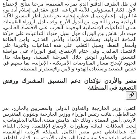
في ظل الظرف الدقيق الذي تمر به المنطقة، مرحبا بنتائج الإجتماع
الأول لكبار المسؤولين للآلية الرباعية الذي عقد في إسلام أباد يوم
14 أبريل، بإعتباره يمثل خطوة إيجابية نحو تفعيل أطر التنسيق للآلية
الرباعية ويعزز التعاون بين الدول الأربع. وقد تبادل الوزراء التقييمات
بشأن التداعيات الإقتصادية الوخيمة للحرب على الاقتصاد العالمي،
حيث دار نقاش بين الوزراء حول سبل احتواء التداعيات على حركة
الملاحة الدولية، وسلاسل الإمداد والأمن الغذائي، وأمن الطاقة
وأسعار النفط، وسبل التغلب على هذه التداعيات وتأثيرها على
الاقتصاد العالمي. وفي ختام الإجتماع، إتفق الوزراء على مواصلة
التنسيق والتشاور الوثيق خلال المرحلة المقبلة، ومواصلة بذل
الجهود لإنجاح مسار المفاوضات الأمريكية - الإيرانية، بما يسهم في
خفض التصعيد وإستعادة الهدوء والأمن والإستقرار للمنطقة.
مصر والأردن تؤكدان دعم التنسيق المشترك ورفض
التصعيد في المنطقة
التقى، وزير الخارجية والتعاون الدولي والمصريين بالخارج، بدر
عبدالعاطي، بنائب رئيس الوزراء ووزير الخارجية وشؤون المغتربين
الأردني، أيمن الصفدي، وذلك على هامش منتدى أنطاليا الدبلوماسي،
لبحث العلاقات الثنائية وتطورات الأوضاع الإقليمية. وخلال اللقاء،
أكد عبدالعاطي دعم مصر الكامل للمملكة الأردنية الهاشمية،
ووقوفها قيادة وحكومة وشعبا إلى جانب الأردن، مع الإدانة القاطعة