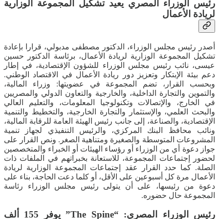
رئيس الوزراء المصري يعيد تشكيل المجموعة الوزارية
لريادة الأعمال
أصدر رئيس مجلس الوزراء، الدكتور مصطفى مدبولي، قرارا بإعادة
تشكيل المجموعة الوزارية لريادة الأعمال، برئاسة الدكتور حسين
عيسى، نائب رئيس مجلس الوزراء للشؤون الإقتصادية، في إطار
دعم بيئة الإبتكار وتعزيز دور ريادة الأعمال في الاقتصاد الوطني.
وبحسب القرار، تضم المجموعة في عضويتها: وزراء المالية،
والتموين والتجارة الداخلية، والخارجية والتعاون الدولي والمصريين
في الخارج، والإتصالات وتكنولوجيا المعلومات، والتعليم العالي
والبحث العلمي، والإستثمار والتجارة الخارجية، والتخطيط والتنمية
الإقتصادية، والصناعة، إلى جانب رئيس الهيئة العامة للرقابة المالية،
ونائب محافظ البنك المركزي، والرئيس التنفيذي لجهاز تنمية
المشروعات المتوسطة والصغيرة ومتناهية الصغر. ونص القرار على
جواز دعوة أي من الوزراء أو رؤساء الهيئات أو الخبراء والمتخصصين
لحضور إجتماعات المجموعة، للاستعانة بخبراتهم في الملفات ذات
الصلة. كما حدد القرار عقد إجتماعات المجموعة الوزارية لريادة
الأعمال مرة كل أسبوعين على الأقل، أو كلما دعت الحاجة، بناء على
دعوة من رئيسها، على أن يتولى رئيس مجلس الوزراء رئاسة
المجموعة حال حضوره.
رئيس الوزراء المصري: “The Spine” يوفر 155 ألف