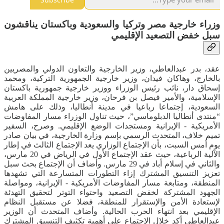
وزراء خارجية مصر وتركيا والسعودية وباكستان يناقشون
سبل خفض التصعيد الإقليمي
عقد، بدر عبدالعاطي، وزير الخارجية والتعاون الدولي والمصريين
بالخارج، وهاكان فيدان، وزير خارجية الجمهورية التركية، ومحمد
إسحاق دار، نائب رئيس الوزراء ووزير خارجية جمهورية باكستان
الإسلامية، والأمير فيصل بن فرحان، وزير خارجية المملكة العربية
السعودية، إجتماعا رباعيا في مدينة أنطاليا، وذلك على هامش
“منتدى أنطاليا الدبلوماسي”، حيث تناول الوزراء مسار المفاوضات
الأمريكية - الإيرانية ومستجدات الوضع الإقليمي. وصرح، السفير
تميم خلاف، المتحدث الرسمي بإسم وزارة الخارجية، في بيان صادر
يوم أمس السبت، بأن الإجتماع الوزاري يعد الإجتماع الثالث في إطار
الآلية الرباعية، حيث عقد الإجتماع الأول في الرياض في 20 مارس،
والثاني في إسلام أباد في 29 مارس. وأضاف أن الإجتماع بحث سبل
تعزيز التنسيق المشترك إزاء التطورات المتسارعة التي تشهدها
المنطقة، ومتابعة مسار المفاوضات الأمريكية - الإيرانية، ومواصلة
الجهود المشتركة لخفض التصعيد واحتواء التوتر لتحقيق التهدئة
لإستعادة الأمن والإستقرار للمنطقة، فضلا عن مستقبل النظام
الإقليمي بعد انتهاء الحرب الحالية. وأضاف المتحدث أن الوزير
عبدالعاطي أكد خلال الإجتماع على أهمية تكثيف التنسيق المشترك