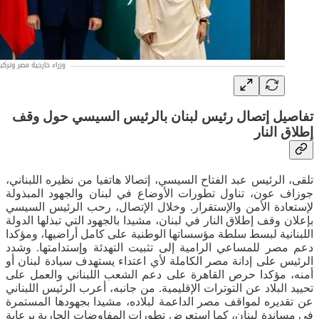
تفاصيل إتصال رئيس لبنان بالرئيس السيسي حول وقف
إطلاق النار
تلقى، الرئيس عبد الفتاح السيسي، إتصالا هاتفيا من نظيره اللبناني،
جوزاف عون، تناول تطورات الأوضاع في لبنان والجهود المبذولة
لإستعادة الأمن والإستقرار. وخلال الإتصال، رحب الرئيس السيسي
بإعلان وقف إطلاق النار في لبنان، مشيدا بالجهود التي تبذلها الدولة
اللبنانية لبسط سلطة مؤسساتها الوطنية على كامل أراضيها، ومؤكدا
دعم مصر للمساعي الرامية إلى تثبيت التهدئة وإستدامتها. وشدد
الرئيس على إدانة مصر الكاملة لأي اعتداء يستهدف سيادة لبنان أو
أمنه، مؤكدا حرص القاهرة على دعم الشعب اللبناني والعمل على
تحييد البلاد عن التوترات الإقليمية. من جانبه، أعرب الرئيس اللبناني
عن تقديره لمواقف مصر الداعمة لبلاده، مشيدا بجهودها المستمرة
في مساندة لبنان، كما إستعرض تطورات المفاوضات الجارية برعاية