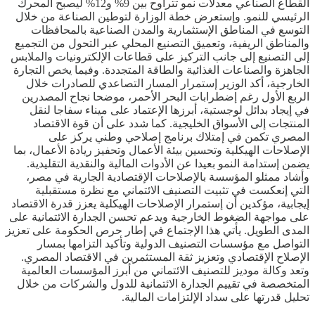
القطاع الصناعي معدلات نمو تتراوح بين 9% و12% ليصبح المحرك
الرئيسي للنمو. وإستعرض خطة الوزارة لتوطين الصناعة من خلال
التوسع في المناطق الإستثمارية والمدن الصناعية بالمحافظات
والمناطق الريفية، وتعميق التصنيع المحلي عبر التحول من التجميع
إلى التصنيع إلى جانب التركيز على قطاعات الإلكترونيات والملابس
الجاهزة والصناعات الغذائية والطاقة المتجددة. وفيما يخص التجارة
الخارجية، أكد الوزير إستمرار المسار التصاعدي للصادرات خلال
الربع الأول رغم إضطرابات البحر الأحمر، موضحا نجاح المصدرين
في إيجاد بدائل لوجستية، أبرزها الإعتماد على ميناء سفاجا لنقل
المنتجات إلى الأسواق الخليجية. كما شدد على أن قوة الاقتصاد
المصري تكمن في إمتلاك برنامج إصلاحي وطني يركز على
الإصلاحات الهيكلية وتحسين بيئة الأعمال وتحفيز ريادة الأعمال، بما
يضمن إستدامة النمو بعيدا عن الأدوات المالية والنقدية التقليدية.
وأشاد ممثلو المؤسسة بالإصلاحات الإقتصادية الجارية في مصر،
التي إنعكست في تثبيت التصنيف الائتماني مع نظرة مستقبلية
إيجابية، مؤكدين أن إستمرار الإصلاحات الهيكلية يعزز قدرة الاقتصاد
على مواجهة الضغوط الخارجية ويدعم تحسن الجدارة الائتمانية على
المدى الطويل. يأتي هذا الإجتماع في إطار حرص الحكومة على تعزيز
التواصل مع مؤسسات التصنيف الدولية وتأكيد التزامها بمسار
الإصلاح الإقتصادي وتعزيز ثقة المستثمرين في الاقتصاد المصري.
وتعد وكالة موديز للتصنيف الائتماني من أبرز المؤسسات العالمية
المتخصصة في تقييم الجدارة الائتمانية للدول والشركات من خلال
تحليل قدرتها على سداد الإلتزامات المالية.