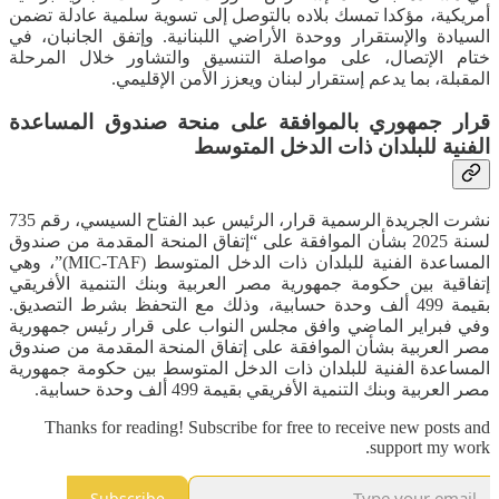
أمريكية، مؤكدا تمسك بلاده بالتوصل إلى تسوية سلمية عادلة تضمن
السيادة والإستقرار ووحدة الأراضي اللبنانية. وإتفق الجانبان، في
ختام الإتصال، على مواصلة التنسيق والتشاور خلال المرحلة
المقبلة، بما يدعم إستقرار لبنان ويعزز الأمن الإقليمي.
قرار جمهوري بالموافقة على منحة صندوق المساعدة
الفنية للبلدان ذات الدخل المتوسط
نشرت الجريدة الرسمية قرار، الرئيس عبد الفتاح السيسي، رقم 735
لسنة 2025 بشأن الموافقة على “إتفاق المنحة المقدمة من صندوق
المساعدة الفنية للبلدان ذات الدخل المتوسط (MIC-TAF)”، وهي
إتفاقية بين حكومة جمهورية مصر العربية وبنك التنمية الأفريقي
بقيمة 499 ألف وحدة حسابية، وذلك مع التحفظ بشرط التصديق.
وفي فبراير الماضي وافق مجلس النواب على قرار رئيس جمهورية
مصر العربية بشأن الموافقة على إتفاق المنحة المقدمة من صندوق
المساعدة الفنية للبلدان ذات الدخل المتوسط بين حكومة جمهورية
مصر العربية وبنك التنمية الأفريقي بقيمة 499 ألف وحدة حسابية.
Thanks for reading! Subscribe for free to receive new posts and
support my work.
Subscribe