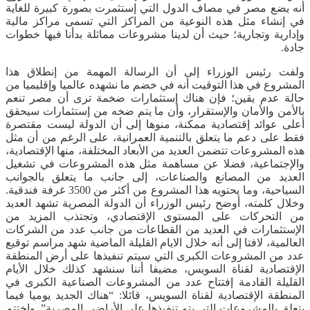
أنه يضع مصر في مصاف الدول التي إستثمرت بصورة كبيرة للغاية
في إنشاء مثل هذه النوعية من المراكز التي تسمى مراكز مالية
وإدارية وتجارية؛ حيث أن لدينا مشروعات مماثلة بدأنا فيها خطوات
جادة.
ولفت رئيس الوزراء إلى أن الرسالة المهمة من إنطلاق هذا
المشروع في هذا التوقيت أنه في خضم ما نشهده عالميا وإقليميا من
حالة عدم يقين؛ فإن هناك إستثمارات ضخمة ترى أن مصر تنعم
بالأمن والأمان والإستقرار، وأن ما يتم ضخه من إستثمارات سيحقق
أعلى عوائد إقتصادية ممكنة، منوها إلى أن الدولة ليست مقتصرة
فقط على دعم ما يتعلق بالتنمية العمرانية، على الرغم من أن مثل
هذه المشروعات تتضمن العديد من الأبعاد المختلفة، منها الإقتصادية،
والإجتماعية، فضلا عن مساهمة مثل هذه المشروعات في تشغيل
العديد من المصانع والصناعات، إلى جانب ما يتعلق بالجوانب
السياحية، وما يحتويه هذا المشروع من أكثر من 3500 غرفة فندقية.
وخلال كلمته، أوضح رئيس الوزراء أن الدولة المصرية تشهد العديد
من التحركات على المستوى الإقتصادي، وتجتذب المزيد من
الإستثمارات في العديد من القطاعات من جانب عدد من الشركات
العالمية، لافتا إلى أنه خلال الايام القليلة الماضية شهد مراسم توقيع
عدد من المشروعات الكبرى التي سيتم تنفيذها على أرض المنطقة
الإقتصادية لقناة السويس، مضيفا أننا سنشهد كذلك خلال الأيام
القليلة القادمة إفتتاح عدد من المشروعات الصناعية الكبرى في
المنطقة الإقتصادية لقناة السويس، قائلا: “هناك الجديد يوميا فيما
يتعلق بالمشروعات التي يتم تنفيذها على الأراضي المصرية”. وإختتم