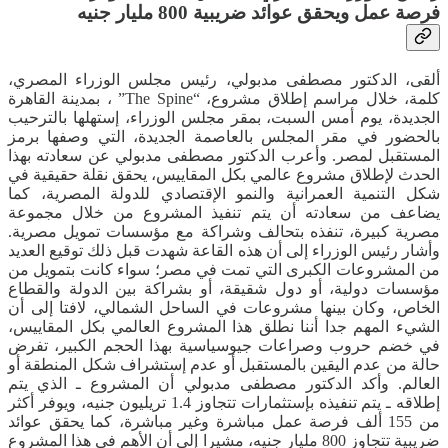
فرصة عمل ويحقق عوائد ضريبية 800 مليار جنيه
ألقى، الدكتور مصطفى مدبولي، رئيس مجلس الوزراء المصري،
كلمة، خلال مراسم إطلاق مشروع، “The Spine” ، بمدينة القاهرة
الجديدة، يوم أمس السبت، بمقر مجلس الوزراء، إستهلها بالترحيب
بالحضور في مقر المجلس بالعاصمة الجديدة، التي وصفها برمز
المستقبل لمصر. وأعرب الدكتور مصطفى مدبولي عن سعادته بهذا
الحدث لإطلاق مشروع عالمي بكل المقاييس، يحقق نقلة حقيقية في
شكل التنمية العمرانية والنمو الإقتصادي للدولة المصرية، كما
يضاعف من سعادته أن يتم تنفيذ المشروع من خلال مجموعة
مصرية كبيرة، تنفذه بتحالف وشراكة مع مؤسسات تمويل مصرية.
وأشار رئيس الوزراء إلى أن هذه القاعة شهدت قبل ذلك توقيع العديد
من المشروعات الكبرى التي تمت في مصر؛ سواء كانت بتمويل من
مؤسسات دولية، أو دول شقيقة، أو بشراكة بين الدولة والقطاع
الخاص، وكان بينها مشروعات في الساحل الشمالي، لافتا إلى أن
الشيء المهم جدا أننا نطلق هذا المشروع العالمي بكل المقاييس،
في خضم حروب وصراعات جيوسياسية بهذا الحجم الكبير، تفرض
حالة من عدم اليقين بالمستقبل أو عدم إستشراف شكل المنطقة أو
العالم. وأكد الدكتور مصطفى مدبولي أن المشروع ـ الذي يتم
إطلاقه ـ يتم تنفيذه بإستثمارات تتجاوز 1.4 تريليون جنيه، ويوفر أكثر
من 155 ألف فرصة عمل مباشرة وغير مباشرة، كما يحقق عوائد
ضريبية تتجاوز 800 مليار جنيه، مشيرا إلى أن الأهم في هذا المشروع