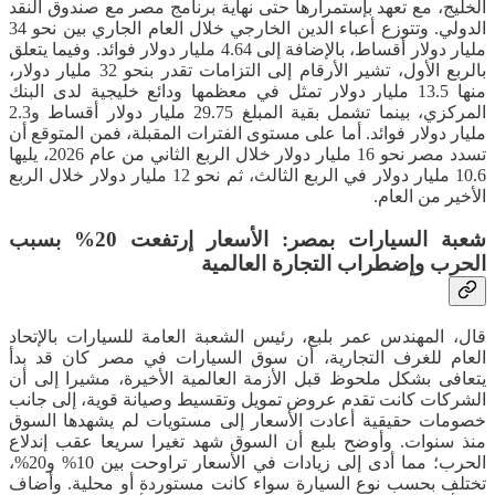
الخليج، مع تعهد بإستمرارها حتى نهاية برنامج مصر مع صندوق النقد
الدولي. وتتوزع أعباء الدين الخارجي خلال العام الجاري بين نحو 34
مليار دولار أقساط، بالإضافة إلى 4.64 مليار دولار فوائد. وفيما يتعلق
بالربع الأول، تشير الأرقام إلى التزامات تقدر بنحو 32 مليار دولار،
منها 13.5 مليار دولار تمثل في معظمها ودائع خليجية لدى البنك
المركزي، بينما تشمل بقية المبلغ 29.75 مليار دولار أقساط و2.3
مليار دولار فوائد. أما على مستوى الفترات المقبلة، فمن المتوقع أن
تسدد مصر نحو 16 مليار دولار خلال الربع الثاني من عام 2026، يليها
10.6 مليار دولار في الربع الثالث، ثم نحو 12 مليار دولار خلال الربع
الأخير من العام.
شعبة السيارات بمصر: الأسعار إرتفعت 20% بسبب
الحرب وإضطراب التجارة العالمية
قال، المهندس عمر بلبع، رئيس الشعبة العامة للسيارات بالإتحاد
العام للغرف التجارية، أن سوق السيارات في مصر كان قد بدأ
يتعافى بشكل ملحوظ قبل الأزمة العالمية الأخيرة، مشيرا إلى أن
الشركات كانت تقدم عروض تمويل وتقسيط وصيانة قوية، إلى جانب
خصومات حقيقية أعادت الأسعار إلى مستويات لم يشهدها السوق
منذ سنوات. وأوضح بلبع أن السوق شهد تغيرا سريعا عقب إندلاع
الحرب؛ مما أدى إلى زيادات في الأسعار تراوحت بين 10% و20%،
تختلف بحسب نوع السيارة سواء كانت مستوردة أو محلية. وأضاف