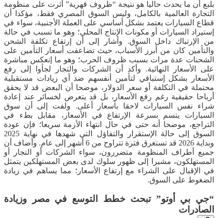
بلبع أن ما يحدث حاليا هو نتيجة “ظروف قهرية” أثرت على منظومة
التجارة العالمية بالكامل، وليس السوق المصري فقط، مؤكدا أن
قطاع السيارات يعتمد بشكل أساسي على العملة الأجنبية، سواء في
إستيراد السيارات أو مكونات الإنتاج المحلي؛ وهو ما تسبب في حالة
من الإرتباك داخل السوق. وأشار إلى أن إرتفاع تكلفة الشحن
والتأمين كان من أبرز الأسباب، حيث تضاعفت أسعار التأمين على
الشحنات عدة مرات بسبب ظروف الحرب؛ وهو ما إنعكس مباشرة
على الأسعار النهائية. وأكد أن الشركات والتجار لجأوا إلى رفع
الأسعار بشكل إستباقي لتأمين أنفسهم ضد أي زيادات مستقبلية
محتملة في التكلفة أو سعر الدولار، موضحا أن البعض قد لا يحقق
أرباحا حقيقية رغم رفع الأسعار، بل قد يتعرض لخسائر عند إعادة
شراء نفس السيارات لاحقا بأسعار أعلى. ولفت إلى أن سوق
السيارات يتسم بسرعة الإرتفاع في الأسعار، مقابل بطء في
التراجع، موضحا أنه حتى في حال انتهاء الأزمة سريعا؛ فإن عودة
السوق إلى حالة الإستقرار والتفاؤل التي شهدها في نهاية 2025
وبداية 2026 قد تستغرق فترة تتراوح من 6 أشهر إلى عام. وأضاف أن
جميع أطراف المنظومة متضررون، سواء الشركات أو التجار أو
المستهلكون، مشيرا إلى ظهور سلوك لدى بعض المستهلكين يتمثل
في الإقبال على الشراء مع إرتفاع الأسعار؛ مما يساهم في زيادة
الضغوط على السوق.
“جي بي أوتو” تبحث خطط التوسع في مصر وزيادة
الصادرات