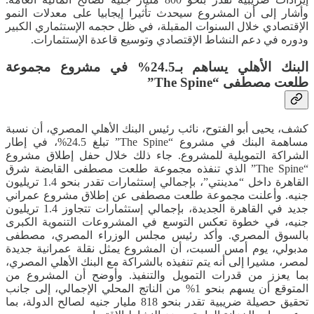
وأشار إلى أن المشروع سيحدث تأثيرا إيجابيا على معدلات النمو
الإقتصادي خلال السنوات المقبلة، في ظل حجمه الإستثماري الكبير
ودوره في دعم النشاط الإقتصادي وتوسيع قاعدة الإستثمارات.
البنك الأهلي يساهم بـ24.5% في مشروع مجموعة
طلعت مصطفى “The Spine”
كشف، يحيى أبو الفتوح، نائب رئيس البنك الأهلي المصري، أن نسبة
مساهمة البنك في مشروع “The Spine” تبلغ 24.5%، في إطار
الشراكة التمويلية للمشروع. جاء ذلك خلال حفل إطلاق مشروع
“The Spine” الذي تنفذه مجموعة طلعت مصطفى القابضة شرق
القاهرة داخل “مدينتي”، بإجمالي إستثمارات تقدر بنحو 1.4 تريليون
جنيه. وأعلنت مجموعة طلعت مصطفى عن إطلاق مشروع عمراني
جديد في القاهرة الجديدة، بإجمالي إستثمارات تتجاوز 1.4 تريليون
جنيه، في خطوة تعكس التوسع في المشروعات التنموية الكبرى
بالسوق المصري. وأكد رئيس مجلس الوزراء المصري، مصطفى
مدبولي، يوم أمس السبت، أن المشروع يمثل نقلة عمرانية جديدة
لمصر، مشيرا إلى أنه يتم تنفيذه بالشراكة مع البنك الأهلي المصري،
بما يعزز من قدرات التمويل والتنفيذ. وأوضح أن المشروع من
المتوقع أن يسهم بنحو 1% من الناتج المحلي الإجمالي، إلى جانب
تحقيق حصيلة ضريبية تقدر بنحو 818 مليار جنيه لصالح الدولة، بما