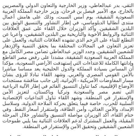
التقى، بدر عبدالعاطي، وزير الخارجية والتعاون الدولي والمصريين
بالخارج، مع، الأمير فيصل بن فرحان، وزير خارجية المملكة العربية
السعودية الشقيقة، يوم أمس السبت، وذلك على هامش أعمال
منتدى أنطاليا الدبلوماسي، في إطار التشاور والتنسيق الوثيق بين
البلدين الشقيقين. وأكد الوزيران خلال اللقاء على عمق العلاقات
الثنائية والروابط الأخوية والتاريخية بين البلدين الشقيقين، وأعربا عن
التطلع للبناء على الزخم الذي تشهده العلاقات الثنائية، والعمل على
تعزيز التعاون في المجالات المختلفة بما يحقق التنمية والإزدهار
للشعبين الشقيقين. وجدد الوزير عبدالعاطي تضامن مصر الكامل مع
المملكة العربية السعودية الشقيقة، مشددا على رفض مصر القاطع
وإدانتها الكاملة للاعتداءات التي إستهدفت الأراضي السعودية، مؤكدا
أن المساس بسيادة المملكة والدول الخليجية يعد مساسا مباشرا
بالأمن القومي المصري والعربي. وشهد اللقاء تبادلا للرؤى بشأن
مسار المفاوضات الأمريكية - الإيرانية، إلى جانب مناقشة مستجدات
الأوضاع الإقليمية، كما تناول التنسيق القائم في إطار الآلية الرباعية
التي تضم مصر والسعودية وتركيا وباكستان، لتعزيز الأمن
والإستقرار في المنطقة. وشهد اللقاء تناول التداعيات الإقتصادية
السلبية للحرب، خاصة فيما يتعلق بحركة الملاحة الدولية، وسلاسل
الإمداد، والأمن الغذائي، وأمن الطاقة، وإستقرار أسعار النفط. وفي
ختام اللقاء، أكد الوزيران مواصلة التنسيق والتشاور خلال المرحلة
المقبلة، والعمل المشترك لدعم العلاقات الثنائية بما يلبي طموحات
الشعبين الشقيقين وتحقيق الأمن والإستقرار في المنطقة.