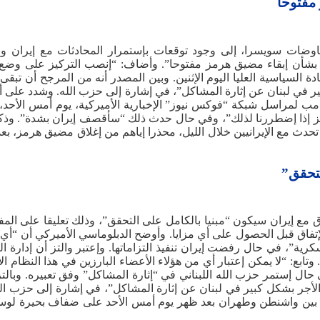
مفتوحا
ات سويسرا، إلى وجود توقعات بإستمرار المحادثات مع إيران والو
 بشأن إبقاء مضيق هرمز مفتوحا”. وأضاف: “إنصب التركيز على وضع آل
دة السياسية العليا اليوم الإثنين. وبين المصدر أنه من المرجح أن ت
في لبنان عن إثارة المشاكل”، في إشارة إلى حزب الله. وشدد على أنه:
ب لمراسل شبكة “فوكس نيوز” الإخبارية الأميركية، يوم أمس الأحد، 
 مضيق هرمز إذا إضطررنا لذلك”، وفي حال حدث ذلك “سأقصف إيران بشدة”. وذ
 الإيرانيين خلال الليل، محذرا إياهم من إغلاق مضيق هرمز، بعد إ
لتحقق”
إتفاق مع إيران سيكون “مبنيا بالكامل على التحقق”، وذلك تعليقا على 
إتفاق قبل الحصول على أي مزايا. وأوضح الدبلوماسي الأميركي أن “أي إ
ية”، في حال رفضت إيران تنفيذ التزاماتها. وإعتبر والتز أن إدارة الر
وتابع: “لا يمكن إعتبار أي من هؤلاء الأعضاء البارزين في هذا النظام ال
في حال إستمر حزب الله اللبناني في “إثارة المشاكل” وفق تعبيره. و
جر بشكل كبير في لبنان عن إثارة المشاكل”، في إشارة إلى حزب الله
ات بين واشنطن وطهران بعد ظهر يوم أمس الأحد على ضفاف بحيرة لوسير