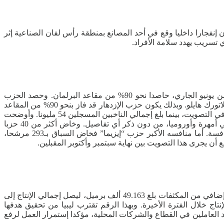
نفجارا داخليا وقع في أحد المصانع بمنطقة رأس لفان الصناعية إثر
 تسريب يهدد سلامة الأفراد.
حقق حزب الإزدهار الحاكم في إثيوبيا الذي يتزعمه رئيس الوزراء، آبي أحمد، فوزا كاسحا في الإنتخابات التشريعية التي أجريت في الأول من يونيو الجاري، حاصدا نحو 90% من مقاعد البرلمان. وحصد الحزب
الحاكم 438 مقعدا من أصل 486 في مجلس نواب الشعب، وفق حصيلة لوكالة “فرانس برس” بعدما أعلنت النتائج رئيسة لجنة الإنتخابات، ميلاتورك هايلو. وبذلك يكون حزب الإزدهار قد فاز بنحو 90% من المقاعد
التي جرى التنافس عليها. وقالت لجنة الإنتخابات أن الإستحقاق أجري في 501 دائرة من أصل 547 في البلاد، مع مشاركة نحو 40 مليون ناخب في التصويت، بينما بلغ إجمالي الناخبين المسجلين 54 مليونا. وأوضحت
اللجنة أن مخاوف أمنية حالت دون فتح 143 مركز إقتراع في يوم الإستحقاق، مشيرة إلى تعطل العملية الإنتخابية في مواقع عدة في أقليمي أمهرة وأوروميا، من دون ذكر أي تفاصيل. وخاض أكثر من 40 حزبا
الإنتخابات في مواجهة حزب الإزدهار، لكن هذه الأحزاب تفتقر بمعظمها للدعم المالي، مع فوز الحزب الحاكم في 64 دائرة من دون أي منافسة. أما منافسه الأكبر حزب “إيزيما” فخاض السباق بـ293 مرشحا،
أعلنت المؤسسة الوطنية للنفط في ليبيا أن إنتاج البلاد من النفط الخام بلغ، يوم أمس الأحد، نحو 1.438 مليون برميل يوميا، مع تسجيل إنتاج إضافي من المكثفات بلغ 49.163 ألف برميل، ليصل إجمالي الإنتاج إلى
نذ عام 2013، مما يعكس تحسنا ملحوظا في معدلات الإنتاج خلال الفترة الأخيرة. وبهذا الرقم تقترب ليبيا من تحقيق هدفها
ليمان، بجهود العاملين في القطاع والشركات المحلية، مؤكدا إستمرار العمل لرفع