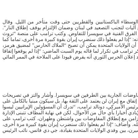
سطاء الباكستانيين والقطريين حتى وقت متأخر من الليل. وقال
يات لتجنب التصعيد في لبنان وضمان الإلتزام بوقف إطلاق النار”.
بقى الفرق الفنية في سويسرا للتفاوض. وكتب ترامب على منصة “تروث
 “إذا لم يفعلوا ذلك سنضرب إيران بقوة كبيرة مرة أخرى، تماما كما
أن الولايات المتحدة يمكن أن تصبح “الملاك الحارس” لمضيق هرمز،
كر ترامب في تكرار لما قاله يوم السبت الماضي: “إذا لم يوقعوا إتفاقا
علان الحرس الثوري أنه يفرض قيودا على الملاحة في الممر المائي
المفاوضات الجارية بين الطرفين في سويسرا. وأشار والتز في تصريحات
تفاق مع إيران لن يعتمد على الثقة بها، بل سيكون مبنيا بالكامل على
ئيس الأميركي، دونالد ترامب، “تدرك أن المسؤولين الإيرانيين ليسوا
إبادي أخيارا بأي حال من الأحوال، لكن في نهاية المطاف تتبنى الإدارة
بالتزامن مع إنطلاق المفاوضات بين واشنطن وطهران، كتب ترامب على
. وأضاف: “إذا لم يفعلوا ذلك سنضرب إيران بقوة كبيرة مرة أخرى،
ن، بين وفدي الولايات المتحدة بقيادة، جي دي فانس، نائب الرئيس