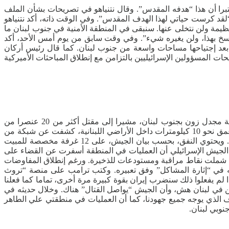
تبرا أن هذا “هدفه المقدس”. وقال نتنياهو في تصريحات بشأن الملف
لقد كرست حياتي لهذا الهدف المقدس”. وفي الوقت ذاته، أكد نتنياهو
عظيمة ولن نتخلى عنها. سنبقى في المنطقة الأمنية في جنوب لبنان ما
لراسخ بهذا، ولن يغيره شيء”. وفي وقت سابق من يوم أمس الأحد، أكد
ها بعد إجتياحها مساحات واسعة من جنوب لبنان. كما قال رئيس أركان
ات المسؤولين الإسرائيليين بالتزامن مع إنطلاق المباحثات الأميركية
أعلن الجيش الإسرائيلي، يوم أمس الأحد، أن قواته عثرت على نفق أرضي يضم كميات كبيرة من الأسلحة ومنصات إطلاق صواريخ في قرية مجدل زون بجنوب لبنان، مشيرا إلى مقتل أكثر من 20 عنصرا من
“حزب الله” خلال العمليات في المنطقة. وقال الجيش الإسرائيلي في بيان أن قوات الفرقة 91 التي تعمل في محيط القرية، الواقعة على عمق نحو 10 كيلومترات داخل الأراضي اللبنانية، كشفت عن شبكة من
البنى التحتية العسكرية المحصنة. وأوضح البيان أن القوات عثرت على نفق يبلغ طوله أكثر من 200 متر وعمقه يتجاوز 25 مترا تحت الأرض. ويحتوي النفق، بحسب بيان الجيش، على 12 غرفة مخصصة للمبيت
إلى 4 فتحات إطلاق كانت موجهة نحو إسرائيل. وأضاف الجيش الإسرائيلي أن العمليات في المنطقة أسفرت عن القضاء على
ينهم نحو 10 عناصر ينتمون إلى “قوة الرضوان“. كما أشار البيان إلى تدمير أكثر من 50 موقعا عسكريا شملت نقاط مراقبة ومستودعات للذخيرة. ورغم إنطلاق المفاوضات
 في “إثارة المشاكل” وفق تعبيره. وكتب ترامب على منصة “تروث
لم يفعلوا ذلك سنضرب إيران بقوة كبيرة مرة أخرى، تماما كما فعلنا
لن في لبنان هش، وأن الجيش “يواصل القتال” هناك. وخلال حديثه في
هدف الذي يوجه جميع جهودنا، كما أن العمليات في منطقتي علي الطاهر
نوبي لبنان.