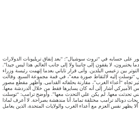
شور على حسابه في “تروث سوشيال”: “بعد إنفاق تريليونات الدولارات
 يختبرون، لا يقفون إلى جانبنا ولا إلى جانب العالم. هذا ليس جيدا”.
لتوتر بين زعيمي البلدين. وأتى قرار تاياني بعدما إتهمت رئيسة وزراء
يلوني “توسلت إليه لالتقاط صورة معه”، في قمة مجموعة السبع. وقالت
ير تجاه “أعداء الغرب”، مقارنة بحلفائه القدامى. وأظهر مقطع مصور
الأميركي أشار إلى ‌أنه كان يسايرها فقط من خلال الدردشة معها.
سعيدة لأنني ‌تحدثت معها. لم يكن علي التحدث معها”. وأوضح ترامب: “توسلت
ات دونالد ترامب مختلقة تماما. أنا مندهشة بصراحة. لا أعرف لماذا
ألا يظهر نفس العزم مع أعداء الغرب والولايات المتحدة، الذين يعامل