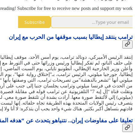
reading! Subscribe for free to receive new posts and support my work.
Subscribe
ترامب ينتقد إيطاليا بسبب موقفها من الحرب مع إيران
إنتقد الرئيس الأميركي، دونالد ترامب، يوم أمس الأحد، موقف إيطالي
على حلف الناتو، لم تفكر إيطاليا ورئيس وزرائها حتى في التورط مع إير
وأعلن وزير الخارجية الإيطالي، ‌أنطونيو تاياني، يوم السبت الماضي، إ
إيطاليا، جورجيا ميلوني، الرئيس ترامب، بـ”إختلاق رواية عنها”، يوم
ميلوني أنها “تشعر بالدهشة”من تصريحات ترامب، التي وصفتها بأنها “
من الحدث في فرنسا ميلوني وترامب يجلسان جنبا إلى جنب على أريكة
ونقلت قناة “إل إيه 7” التلفزيونية عن ترامب قوله ف
(ميلوني) إلي لألتقط صورة معها. أرادت بشدة أن تلتقط صورة معي. لم
يتصرف رئيس الولايات المتحدة بهذه الطريقة تجاه حلفائه. إنها ليست ا
‌قادتهم بتساهل أكبر بكثير. هناك شيء واحد يجب أن يتذكره: لا أنا ولا إي
تعليقا على مفاوضات إيران.. نتنياهو يتحدث عن “هدفه ال