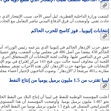
كشفت وزارة الداخلية القطرية، ليل أمس الأحد، سبب الإنفجار الذي 
حادث تقني. وأوضحت أن فرق الدفاع المدني تباشر التعامل مع الحادث.
إنتخابات إثيوبيا.. فوز كاسح للحزب الحاكم
مقارنة بـ461 مرشحا لـ”الإزدهار”. وصوت الناخبون لإختيار أعضاء مجلس نواب الشعب الذين يتولون بدورهم إختيار رئيس الوزراء، ومن المتوقع أن يجرى هذا التصويت بين نهاية سبتمبر وأكتوبر المقبلين.
ليبيا تقترب من 1.5 مليون برميل يوميا من إنتاج النفط
الإستراتيجي المتمثل في بلوغ 1.5 مليون بر
الإنتاج والوصول إلى المستهدف قبل نهاية عام 2026، بما يدعم الاقتصاد الوطني الليبي.