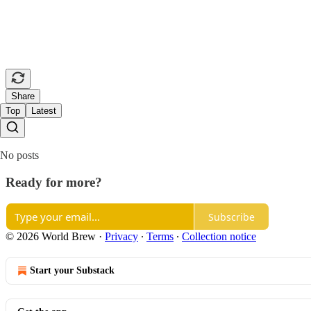
Share
Top
Latest
No posts
Ready for more?
Subscribe
© 2026 World Brew
·
Privacy
∙
Terms
∙
Collection notice
Start your Substack