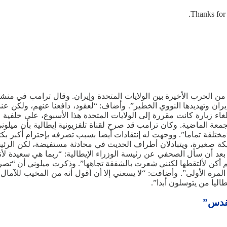
Thanks for 
ا من الحرب الأخيرة بين الولايات المتحدة وإيران. وقال ترامب في من
ان وتهديدها النووي الخطير”. وأضاف: “لعقود، دافعنا عنهم، ولكن عندما
لغاء ‌زيارة كانت مقررة إلى الولايات المتحدة هذا الأسبوع، على خلفية ا
 الجمعة الماضية. وكان ترامب قد صرح لقناة تلفزيونية إيطالية بأن م
مختلقة تماما”. ووجهت له إنتقادات أيضا بسبب تصرفه بإحترام أكبر بكث
 صغيرة، ويتبادلان أطراف الحديث في محادثة مستفيضة، ‌لكن الرئيس 
ي مقابلة قصيرة بعد أن سأل الصحفي عن رئيسة الوزراء الإيطالية: “ربما هي 
 أكن لألتقطها لكنني شعرت بالشفقة تجاهها”. وذكرت ميلوني أن “تصريح
لمرة الأولى”. وأضافت: “لا يسعني إلا أن أقول أنه من المخيب للآمال 
طاليا من يتوسلون أبدا”.
مقدس”