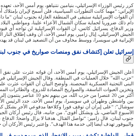
كرر رئيس الوزراء الإسرائيلي، بنيامين نتنياهو، يوم أمس الأحد، ت
الإيراني: “مهما كانت التطورات السياسية، فلن أسمح لإيران بإمتلاك
أن القوات الإسرائيلية ستبقى في المنطقة العازلة بجنوب لبنان “ما د
دام ذلك ضروريا لحماية سكان الشمال الأعزاء علينا، ومواطني البلاد
وزير الدفاع، يسرائيل كاتس، أن القوات الإسرائيلية لن تواجه أي قي
⁠الجيش الإسرائيلي، إيال زامير، يوم أمس الأحد، أن وقف إطلاق ‌النار
الإيرانية في سويسرا، ووسط مخاوف من أن التصعيد في لبنان قد يهدد ا
إسرائيل تعلن إكتشاف نفق ومنصات صواريخ في جنوب لبن
بين واشنطن وطهران في سويسرا، يوم أمس الأحد، جدد الرئيس الأم
سوشال”: “على إيران أن توقف فورا وكلاءها مدفوعي الأجر بشكل كبير 
الأسبوع الماضي، بل وبشكل أقوى”. من جانبه، قال رئيس أركان الجيش
جنوب ‌لبنان، قال زامير: “نواصل القتال. هدفنا لا يزال واضحا: الدف
والبيوفور تهدف أيضا إلى خدمة هذا الهدف”. وإعتبر رئيس الأركان أن حز
قطر.. الداخلية تكشف سبب الإنفجار الذي سمع دويه في ا