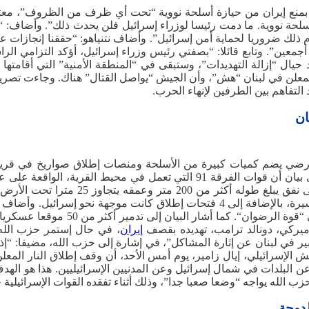
عهده بمنع إيران من حيازة أسلحة نووية “تحت أي ظرف من الظروف”، مع
 أسلحة نووية. ما دمت رئيسا لوزراء إسرائيل فلن يحدث ذلك”. وأضاف: “
ام ذلك ضروريا لحماية أمن إسرائيل”. وأضاف نتنياهو: “حققنا إنجازات 
 أجمعين”. وتابع قائلا: “بصفتي رئيس وزراء إسرائيل، أؤكد التزامي ا
ود حيال “إزالة التهديدات”، وستبقى في “المنطقة الأمنية” التي أقامت
 المعلن في لبنان “هش”، وأن الجيش “يواصل القتال” هناك. وجاءت تصريح
لتفاهم بين الطرفين لإنهاء الحرب.
ان
وتخزين العبوات الناسفة، والصواريخ المضادة للدروع، والطائرات المسيرة، بالإضافة 
أكثر من 20 عنصرا من حزب الله، من ب
يركي، دونالد ترامب، تهديده بقصف
إيران
، في حال إستمر حزب الله
في لبنان عن إثارة المشاكل”، في إشارة إلى حزب الله، مضيفا: “إذا 
 الإسرائيلي، إيال زامير، يوم أمس الأحد، أن وقف إطلاق ‌النار المع
اع عن البلدات في شمال إسرائيل وعن المدنيين الإسرائيليين. هذا هو ال
ب الله يواجه “وضعا صعبا جدا”، وذلك أثناء تفقده القوات الإسرائيلية ج
لدوحة