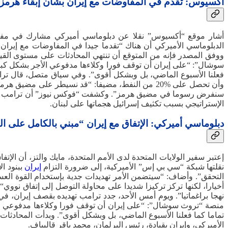
أكسيوس: تقدم في المفاوضات مع إيران بشأن إبقاء هرمز 
أشار موقع “أكسيوس” نقلا عن دبلوماسي أميركي مشارك في مفاوض
الدبلوماسي الأميركي أن هناك “تقدما جيدا في المفاوضات مع إيران
ووفق المصدر فإنه من المتوقع أن تنتهي المحادثات على مستوى القيا
سوشال”: “على إيران أن توقف فورا وكلاءها مدفوعي الأجر بشكل كبير 
فعلنا الأسبوع الماضي، بل وبشكل أقوى”. وفي سياق متصل، قال ترام
وأن تحصل على %20 من النفط، مضيفا: “قد نسيطر على
سنفرض رسوما في مضيق هرمز”. وكشفت “فوكس نيوز” أن ترامب تحدث مع
الإستراتيجي بسبب تكثيف إسرائيل هجماتها على لبنان.
دبلوماسي أميركي: الإتفاق مع إيران “مبني بالكامل على ا
إعتبر سفير الولايات المتحدة لدى الأمم المتحدة، مايك والتز، أن ال
نقلتها شبكة “سي بي إس” الأميركية، إلى ضرورة التزام
إيران
ببنود ال
التحقق”. وأضاف: “سيتضمن الأمر تهديدات جدية بإستخدام القوة العسكر
أخيارا، لكنها تركز تركيزا شديدا على محاولة التوصل إلى إتفاق نووي“. 
نهجا براغماتيا”. ويوم أمس الأحد، جدد ترامب تهديده بقصف إيران، 
منصة “تروث سوشال”: “على إيران أن توقف فورا وكلاءها مدفوعي الأ
تماما كما فعلنا الأسبوع الماضي، بل وبشكل أقوى”. وبدأت المحادث
الأميركي، وإيران بقيادة، رئيس البرلمان، محمد باقر قاليباف.