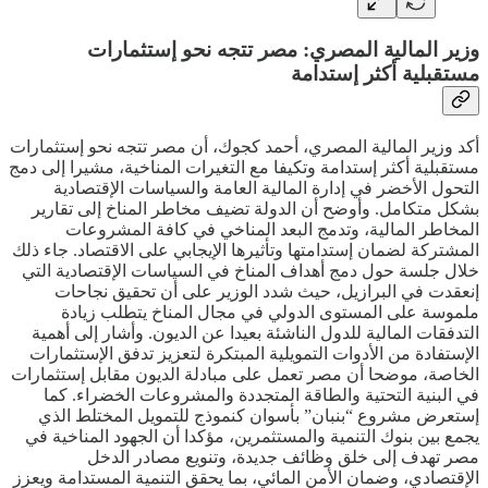
وزير المالية المصري: مصر تتجه نحو إستثمارات
مستقبلية أكثر إستدامة
أكد وزير المالية المصري، أحمد كجوك، أن مصر تتجه نحو إستثمارات
مستقبلية أكثر إستدامة وتكيفا مع التغيرات المناخية، مشيرا إلى دمج
التحول الأخضر في إدارة المالية العامة والسياسات الإقتصادية
بشكل متكامل. وأوضح أن الدولة تضيف مخاطر المناخ إلى تقارير
المخاطر المالية، وتدمج البعد المناخي في كافة المشروعات
المشتركة لضمان إستدامتها وتأثيرها الإيجابي على الاقتصاد. جاء ذلك
خلال جلسة حول دمج أهداف المناخ في السياسات الإقتصادية التي
إنعقدت في البرازيل، حيث شدد الوزير على أن تحقيق نجاحات
ملموسة على المستوى الدولي في مجال المناخ يتطلب زيادة
التدفقات المالية للدول الناشئة بعيدا عن الديون. وأشار إلى أهمية
الإستفادة من الأدوات التمويلية المبتكرة لتعزيز تدفق الإستثمارات
الخاصة، موضحا أن مصر تعمل على مبادلة الديون مقابل إستثمارات
في البنية التحتية والطاقة المتجددة والمشروعات الخضراء. كما
إستعرض مشروع “بنبان” بأسوان كنموذج للتمويل المختلط الذي
يجمع بين بنوك التنمية والمستثمرين، مؤكدا أن الجهود المناخية في
مصر تهدف إلى خلق وظائف جديدة، وتنويع مصادر الدخل
الإقتصادي، وضمان الأمن المائي، بما يحقق التنمية المستدامة ويعزز