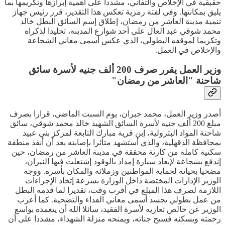
حقيقية في الإخلاص والتفاني، مشددا على أهمية إبرازها وتكريمها بما
يليق بمكانتها. وفي لفتة رمزية تعكس هذا التقدير، قرر رئيس جهاز
تنمية مدينة العاشر من رمضان، إطلاق إسم السائق البطل خالد
محمد شوقي عبد العال على أحد شوارع المدينة، تخليدا لذكراه
وتكريما لموقفه البطولي، الذي عكس أسمى معاني الشجاعة
والإخلاص في العمل.
وزير العمل يقرر صرف 200 ألف جنيه لأسرة سائق
شاحنة "العاشر من رمضان"
أصدر وزير العمل، محمد جبران، يوم السبت الماضي، قرارا بصرف
مبلغ 200 ألف جنيه لأسرة السائق الشهيد خالد محمد شوقي، سائق
شاحنة المواد البترولية، إبن قرية مبارك التابعة لمركز بني عبيد
بمحافظة الدقهلية، والذي أستشهد متأثرا بإصابته بعد أن أنقذ منطقة
سكنية كاملة من كارثة محققة في مدينة العاشر من رمضان، حين
إندفع بشجاعة لإبعاد سيارة إمداد بالوقود إشتعلت فيها النيران،
مضحيا بحياته لحماية المواطنين وزملائه والمكان بأسره. ووجه
الوزير الإدارات المختصة داخل الوزارة بسرعة إتخاذ الإجراءات
اللازمة لصرف هذا المبلغ في أقرب وقت، تقديرا لما قدمه البطل
من عمل بطولي يجسد أسمى معاني الفداء والتضحية. كما أعرب
الوزير عن خالص تعازيه لأسرة الفقيد، سائلا الله أن يتغمده بواسع
رحمته ويسكنه فسيح جناته، ويمنحه منزلة الشهداء، مشددا على أن