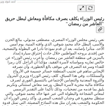
رئيس الوزراء يكلف بصرف مكافأة ومعاش لبطل حريق
"العاشر من رمضان"
نعى رئيس مجلس الوزراء المصري، مصطفى مدبولي، ببالغ الحزن
والأسى، البطل خالد محمد شوقي، الذي وافته المنية، يوم أمس
الأحد، متأثرا بإصابته، بعد أن قدم نموذجا نادرا في البطولة والتضحية،
حين إفتدى بروحه المواطنين خلال حادث إحتراق سيارة إمداد
بالبنزين في منطقة العاشر من رمضان. وأعرب رئيس الوزراء عن
خالص تعازيه ومواساته لأسرة الفقيد، مؤكدا أن الراحل كان رمزا
للفداء وسرعة التصرف في موقف بالغ الخطورة، وأن تصرفه
الإيجابي ساهم في تجنيب المنطقة خسائر جسيمة في الأرواح
والممتلكات. وفي هذا السياق، كلف رئيس الوزراء وزيري البترول
والثروة المعدنية والتضامن الإجتماعي بالتنسيق الفوري لصرف
مكافأة مالية مجزية لأسرة البطل، ورصد معاش استثنائي وتكريم
يليق بما قدمه من تضحيات، وذلك تأكيدا على التقدير الرسمي
لمعاني الشجاعة والبطولة التي عبر عنها خالد محمد شوقي، والتي
ستظل محفورة في وجدان الشعب المصري. وأكد رئيس الوزراء أن
الحكومة والشعب يقدران مثل هذه النماذج المضيئة، التي تمثل قدوة