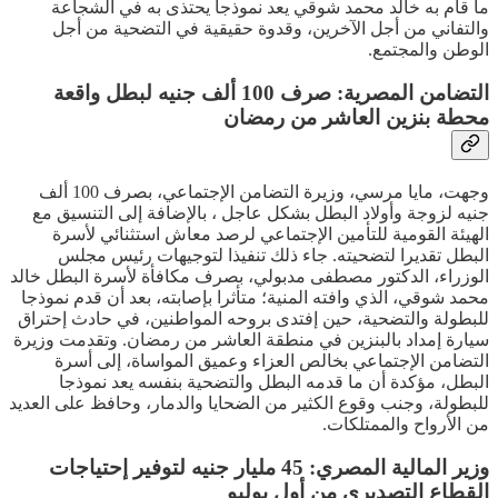
ما قام به خالد محمد شوقي يعد نموذجا يحتذى به في الشجاعة
والتفاني من أجل الآخرين، وقدوة حقيقية في التضحية من أجل
الوطن والمجتمع.
التضامن المصرية: صرف 100 ألف جنيه لبطل واقعة
محطة بنزين العاشر من رمضان
وجهت، مايا مرسي، وزيرة التضامن الإجتماعي، بصرف 100 ألف
جنيه لزوجة وأولاد البطل بشكل عاجل ، بالإضافة إلى التنسيق مع
الهيئة القومية للتأمين الإجتماعي لرصد معاش استثنائي لأسرة
البطل تقديرا لتضحيته. جاء ذلك تنفيذا لتوجيهات رئيس مجلس
الوزراء، الدكتور مصطفى مدبولي، بصرف مكافأة لأسرة البطل خالد
محمد شوقي، الذي وافته المنية؛ متأثرا بإصابته، بعد أن قدم نموذجا
للبطولة والتضحية، حين إفتدى بروحه المواطنين، في حادث إحتراق
سيارة إمداد بالبنزين في منطقة العاشر من رمضان. وتقدمت وزيرة
التضامن الإجتماعي بخالص العزاء وعميق المواساة، إلى أسرة
البطل، مؤكدة أن ما قدمه البطل والتضحية بنفسه يعد نموذجا
للبطولة، وجنب وقوع الكثير من الضحايا والدمار، وحافظ على العديد
من الأرواح والممتلكات.
وزير المالية المصري: 45 مليار جنيه لتوفير إحتياجات
القطاع التصديري من أول يوليو