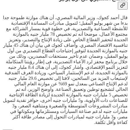
قال أحمد كجوك، وزير المالية المصري، أن هناك موازنة طموحة جدا
بدءا من شهر يوليو المقبل؛ لتمويل مبادرات المساندة الإقتصادية
للأنشطة الصناعية والتصديرية، في خطوة قوية بمسار الشراكة مع
مجتمع الأعمال، موضحا أنه تم تخصيص 78 مليار جنيه بالموازنة
الجديدة لتحفيز القطاع الخاص على زيادة الإنتاج والتصدير، وتعزيز
تنافسية الاقتصاد المصري. وأضاف كجوك في بيان أن هناك 45 مليار
جنيه بالموازنة الجديدة لتوفير إحتياجات القطاع التصديري من أول
يوليو المقبل، وضمان عدم تأخير مستحقات المصدرين، وذلك من
خلال برنامج محفز لرد الأعباء التصديرية، فى إطار رؤيتنا المتكاملة
لتعزيز النمو الإقتصادي. وأشار كجوك، إلى أن هناك 8.4 مليار جنيه
بالموازنة الجديدة، لدعم الإستثمار السياحي، وزيادة الغرف الفندقية
لإستيعاب المزيد من السائحين، لافتا إلى تخصيص 29.6 مليار جنيه
لدعم الإنتاج الصناعي بمعدل نمو 69% عن موازنة العام المالي
الحالي لتشجيع توطين وتعميق الصناعة. وأوضح الوزير، أنه تم
تخصيص 5 مليارات جنيه بالموازنة الجديدة لزيادة الطاقة الإنتاجية
للصناعات ذات الأولوية، و5 مليارات جنيه أخرى، حوافز نقدية لتمويل
مبادرات المشروعات المتوسطة والصغيرة ومتناهية الصغر، و3
مليارات جنيه لدعم صناعة السيارات ومستلزماتها ومكوناتها في
مصر، و3 مليارات جنيه لمبادرات التحول إلى مصادر طاقة أكثر
كفاءة وأقل تكلفة.