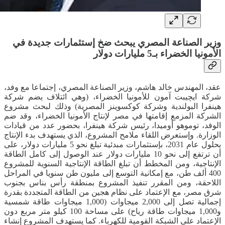
وزير الصناعة المصري يبحث ضخ إستثمارات جديدة في
الأمونيا الخضراء بـ5 مليارات دولار
عقد، المهندس خالد هاشم، وزير الصناعة المصري، إجتماعا مع وفد،
شركة ايچيبت آمون للأمونيا الخضراء، (وهي ائتلاف يضم شركة
هينفرا البولندية وشركة كوكسوينز المصرية) وذلك لبحث مشروع
الشركة المزمع إقامتها في مصر لإنتاج الأمونيا الخضراء، وقد ضم
الوفد، توموهو أوميدا، رئيس شركة هينفرا، بحضور عدد من قيادات
الوزارة. وإستعرض اللقاء ملامح المشروع، الذي يستهدف بدء الإنتاج
بحلول عام 2031، بإستثمارات مبدئية تبلغ نحو 5 مليارات دولار، على
أن ترتفع إلى نحو 10 مليارات دولار عند الوصول إلى كامل الطاقة
الإنتاجية، ومن المخطط أن تبلغ الطاقة الإنتاجية السنوية للمشروع
400 ألف طن، مع إمكانية التوسع إلى مليون طن سنويا في المراحل
اللاحقة، ومن المقرر تنفيذ المشروع بمنطقة رأس بناس بجنوب
شرق مصر، مع الإعتماد على نظام هجين من الطاقة المتجددة بقدرة
إجمالية تصل إلى 2,000 ميجاوات (1,000 ميجاوات طاقة شمسية
و1,000 ميجاوات طاقة رياح) على مساحة 100 كيلو متر مربع دون
الإعتماد على الشبكة القومية للكهرباء. كما يستهدف المشروع إنشاء