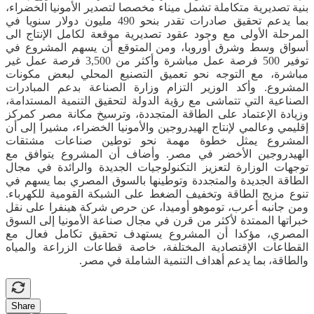
بنية تصديرية متكاملة تشمل ميناء مخصصا لتصدير الأمونيا الخضراء،
بما يدعم تحقيق صادرات تقدر بنحو 490 مليون دولار سنويا في
المرحلة الأولى مع وجود عقود تصديرية موقعة لكامل الإنتاج الى
أسواق وسط وشرق أوروبا، ومن المتوقع أن يسهم المشروع في
توفير 500 فرصة عمل مباشرة وأكثر من 3,500 فرصة عمل غير
مباشرة، مع التوجه نحو تعميق التصنيع المحلي لبعض مكونات
المشروع. وأكد الوزير التزام وزارة الصناعة بدعم المبادرات
الصناعية التي تتماشى مع رؤية الدولة لتحقيق التنمية المستدامة،
وزيادة الإعتماد على الطاقة المتجددة، وترسيخ مكانة مصر كمركز
إقليمي وعالمي لإنتاج الهيدروجين والأمونيا الخضراء، مشيرا إلى أن
المشروع يمثل خطوة مهمة نحو توطين صناعات مشتقات
الهيدروجين الأخضر في مصر. وأضاف أن المشروع يتوافق مع
توجهات الوزارة لتعزيز التكنولوجيات الجديدة والرائدة في مجال
الطاقة الجديدة والمتجددة وتوطينها بالسوق المصري بما يسهم في
تنوع مزيج الطاقة وتخفيف الضغط على الشبكة القومية للكهرباء.
ومن جانبه أعرب، توموهو أوميدا، عن حرص شركة هينفرا على نقل
خبراتها الممتدة لأكثر من قرن في مجال صناعة الأمونيا إلى السوق
المصري، مؤكدا أن المشروع يستهدف تحقيق تكامل فعال مع
القطاعات الإقتصادية المختلفة، خاصة قطاعات الزراعة والمياه
والطاقة، بما يدعم أهداف التنمية الشاملة في مصر.
Share