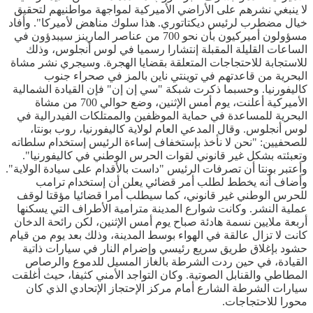
لا ينبغي نشرهم على الأراضي الأميركية لمواجهة مواطنيهم لتحقيق
خيال مضطرب لرئيس ديكتاتوري. هذا سلوك مناهض لأميركا". وأفاد
مسؤولون أميركيون بأن نحو 700 من عناصر المارينز سيبدؤون في
الساعات القليلة المقبلة إنتشارا رسميا في لوس أنجلوس، وذلك
للاستجابة للاحتجاجات المتعلقة بقضايا الهجرة. وسيجري نشر مشاة
البحرية من قاعدتهم في توينتي ناين بالمز في صحراء جنوب
كاليفورنيا. وحسبما ذكرت شبكة "سي إن إن" فإن القيادة الشمالية
الأميركية أعلنت، يوم أمس الإثنين، وضع حوالي 700 من مشاة
البحرية للمساعدة في حماية الموظفين والممتلكات الفيدرالية في
لوس أنجلوس. وقال المدعي العام لولاية كاليفورنيا، روب بونتا،
للصحفيين: "نحن لا نأخذ بإستخفاف إساءة الرئيس إستخدام سلطاته
وتعبئته بشكل غير قانوني لقوات الحرس الوطني في كاليفورنيا".
وأعتبر بونتا أن تصرفات الرئيس "داست بالأقدام على سيادة الولاية".
وأضاف أنه يخطط لطلب أمر قضائي يعلن أن إستخدام ترامب
للحرس الوطني غير قانوني، كما سيطلب أمرا قضائيا مؤقتا لوقف
عملية النشر. وكانت شوارع المدينة مترامية الأطراف التي يسكنها
أربعة ملايين نسمة هادئة صباح يوم أمس الإثنين، لكن رائحة الدخان
كانت لا تزال عالقة في الهواء بوسط المدينة، وذلك بعد يوم من قيام
حشود بإغلاق طريق سريع رئيسي وإضرام النار في سيارات ذاتية
القيادة، في حين ردت الشرطة بالغاز المسيل للدموع والرصاص
المطاطي والقنابل الصوتية. وكان التواجد الأمني كثيفا، حيث أغلقت
سيارات الشرطة الشارع أمام مركز الإحتجاز الإتحادي الذي كان
محورا للاحتجاجات.