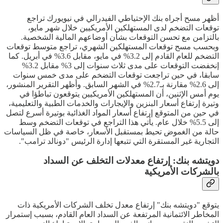
أظهر مسح أجراه بنك الإحتياطي الفيدرالي في نيويورك تراجع
توقعات التضخم لدى المستهلكين الأمريكيين خلال شهر مايو،
بالتزامن مع تحسن التوقعات بشأن أوضاعهم المالية الشخصية.
وبحسب مسح توقعات المستهلكين الشهري، تراجع متوسط توقعات
التضخم للعام القادم إلى 3.2% في مايو، مقابل 3.6% في أبريل. كما
إنخفضت التوقعات على مدى ثلاث سنوات إلى 3% مقابل 3.2%
سابقا، في حين تراجعت توقعات التضخم على مدى خمس سنوات
إلى 2.6% مقارنة بـ2.7% في الشهر السابق. وأظهر التقرير المنشور،
يوم أمس الإثنين، أن المستهلكين الأمريكيين يتوقعون تباطؤا في
وتيرة إرتفاع أسعار البنزين والإيجارات والخدمات الطبية والتعليمية،
في حين من المتوقع إرتفاع أسعار المواد الغذائية بوتيرة أسرع لتصل
إلى 5.5% خلال عام. يأتي هذا التراجع في توقعات التضخم وسط
حالة من الغموض تحيط بمستقبل الأسعار، خاصة في ظل السياسات
التجارية غير المستقرة التي تتبعها إدارة الرئيس "دونالد ترامب".
دويتشه بنك: إرتفاع معدلات التخلف عن السداد
بالشركات الأمريكية
يتوقع "دويتشه بنك" إرتفاع معدل تخلف الشركات الأمريكية ذات
المخاطر الائتمانية المرتفعة عن السداد العام القادم، بسبب إستمرار