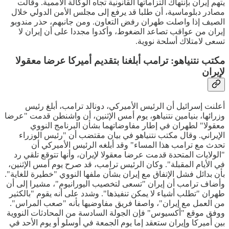
يتهم إيران بإنتهاك التزاماتها القانونية تجاه الوكالة الأممية. وقالت
مصادر دبلوماسية، أن طلبا قد يرفع إلى مجلس الأمن الدولي خلال
الصيف إذا واصلت طهران رفض التعاون. ومن جانبهم، حذر مندوبو
إيران من عواقب تصاعد الضغوط، وأكدوا مجددا على أن إيران لا
تسعى لامتلاك أسلحة نووية.
مكتب نتنياهو: ترامب أبلغنا بتقديم أميركا عرضا معقولا
لإيران
أعلنت إسرائيل أن الرئيس الأميركي، دونالد ترامب، أبلغ رئيس
وزرائها، بنيامين نتنياهو، يوم أمس الإثنين، أن واشنطن قدمت "عرضا
معقولا" لطهران في إطار مفاوضاتهما بشأن البرنامج النووي
الإيراني. وقال مكتب نتنياهو في بيان مقتضب أن "رئيس الوزراء
تحدث مع ترامب هذا المساء" وقد أبلغه الرئيس الأميركي أن
"الولايات المتحدة قدمت عرضا معقولا لإيران، وأنها تتوقع تلقي رد
في الأيام المقبلة". وكان الرئيس ترامب، قد صرح يوم أمس الإثنين،
بأن بدائل فشل الإتفاق مع إيران بشأن ملفها النووي "خطيرة للغاية".
وأضاف ترامب أن إيران "تسعى لتخصيب اليورانيوم"، مشيرا إلى أن
طهران "تطلب أشياء لا يمكن تنفيذها". وشدد على أنه يقوم "بالكثير
من العمل مع إيران"، واصفا فريق مفاوضيها بأنه "صعب المراس".
ووفق موقع "أكسيوس" فإن الجولة السادسة من المحادثات النووية
بين أميركا وإيران ستعقد إما يوم الجمعة في أوسلو أو يوم الأحد في