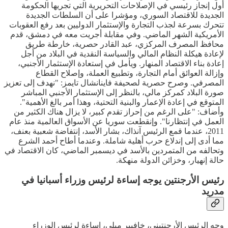
أول إنجاز رئيسي في الإصلاحات التحريرية التي تجريها الحكومة
الجديدة للاقتصاد السوري، ومؤشرا على أن السلطات الجديدة
تتحرك بسرعة لجذب التجارة والإستثمار الدوليين بعد رفع العقوبات
الأمريكية الشهر الماضي. وفي مقابلة أجريت معه في دمشق، قدم
محافظ المصرف المركزي، عبد القادر حصرية، خارطة طريق
لإعادة هيكلة النظام المالي والسياسة النقدية في البلاد من أجل
إعادة بناء الاقتصاد المنهار. ويأمل في إستعادة الإستثمار الأجنبي،
وإزالة العوائق أمام التجارة، وتطبيع العملة، وإصلاح القطاع
المصرفي. وصرح حصرية لصحيفة فاينانشال تايمز: "نهدف إلى تعزيز
صورة البلاد كمركز مالي، بالنظر إلى الإستثمار الأجنبي المباشر
المتوقع في إعادة الإعمار والبنية التحتية، وهذا أمر بالغ الأهمية".
وأضاف: "على الرغم من إحراز تقدم كبير، لا يزال هناك الكثير من
العمل في إنتظارنا". وإنقطعت سوريا عن الأسواق العالمية منذ عام
2011، عندما قمع الرئيس آنذاك، بشار الأسد، إنتفاضة شعبية بعنف،
مما أدى إلى إندلاع حرب أهلية شاملة. وعندما أطاح أحمد الشرع
وتحالفه من المتمردين بالأسد في ديسمبر الماضي، كان الاقتصاد في
حالة إنهيار، وخزائن الدولة منهكة.
رئيس الأرجنتين يوجه إساءة لرئيس وزراء أسبانيا في
مدريد
وجه الرئيس الأرجنتيني، خافيير ميلي، إساءة لرئيس الوزراء