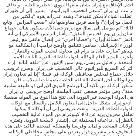
فشل الإتفاق مع إيران بشأن ملفها النووي "خطيرة للغاية". وأضاف
ترامب أن إيران "تسعى لتخصيب اليورانيوم"، مشيرا إلى أن طهران
"تطلب أشياء لا يمكن تنفيذها". وشدد على أنه يقوم "بالكثير من
العمل مع إيران"، واصفا فريق مفاوضيها بأنه "صعب المراس". وتابع
قائلا: "لم نتوصل إلى إتفاق مع إيران حتى الآن. سيكون هناك إجتماع
بشأن إيران يوم الخميس المقبل". وأشار الرئيس الأميركي إلى أنه
ناقش "مسألة إيران" و"قضايا أخرى" في إتصال هاتفي مع رئيس
الوزراء الإسرائيلي، بنيامين نتنياهو. وأوضح ترامب أن المكالمة مع
نتنياهو "سارت على ما يرام في محاولة لتجنب الموت والدمار".
وأعرب المدير العام للوكالة الدولية للطاقة الذرية التابعة للأمم
المتحدة، رافائيل غروسي، يوم أمس الإثنين، عن "قلقه البالغ" إزاء
التراكم السريع لليورانيوم عالي التخصيب في إيران. وصرح غروسي
خلال إجتماع لمجلس محافظي الوكالة في فيينا: "إذا لم تتعاون إيران
مع الوكالة لحل القضايا العالقة الخاصة بضمانات السلامة، فلن
تتمكن الوكالة من تأكيد أن البرنامج النووي الإيراني ذو طبيعة سلمية
بحتة". وفي مؤتمر صحفي عقب الجلسة، أوضح جروسي أن إيران
هي الدولة الوحيدة غير النووية التي تنتج هذا النوع من المواد، مضيفا:
"أدعو إيران بشكل عاجل إلى التعاون الكامل والفعال مع الوكالة
الدولية للطاقة الذرية". ولفت غروسي إلى أن الوكالة لا يمكنها
تجاهل مخزون يزيد عن 400 كيلوغرام من المواد عالية التخصيب،
بالنظر إلى تداعياته المحتملة على إنتشار الأسلحة النووية. وتعتزم
الولايات المتحدة وألمانيا وفرنسا والمملكة المتحدة التأكيد على هذه
المخاوف عبر مشروع قرار يعرض على مجلس محافظي الوكالة،