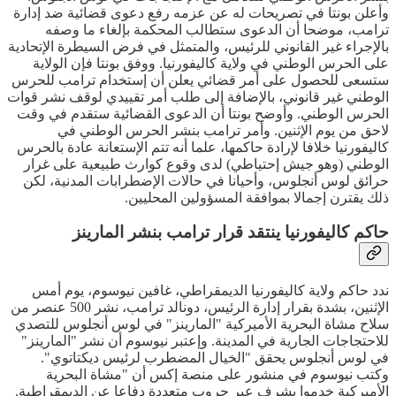
وأعلن بونتا في تصريحات له عن عزمه رفع دعوى قضائية ضد إدارة
ترامب، موضحا أن الدعوى ستطالب المحكمة بإلغاء ما وصفه
بالإجراء غير القانوني للرئيس، والمتمثل في فرض السيطرة الإتحادية
على الحرس الوطني في ولاية كاليفورنيا. ووفق بونتا فإن الولاية
ستسعى للحصول على أمر قضائي يعلن أن إستخدام ترامب للحرس
الوطني غير قانوني، بالإضافة إلى طلب أمر تقييدي لوقف نشر قوات
الحرس الوطني. وأوضح بونتا أن الدعوى القضائية ستقدم في وقت
لاحق من يوم الإثنين. وأمر ترامب بنشر الحرس الوطني في
كاليفورنيا خلافا لإرادة حاكمها، علما أنه تتم الإستعانة عادة بالحرس
الوطني (وهو جيش إحتياطي) لدى وقوع كوارث طبيعية على غرار
حرائق لوس أنجلوس، وأحيانا في حالات الإضطرابات المدنية، لكن
ذلك يقترن إجمالا بموافقة المسؤولين المحليين.
حاكم كاليفورنيا ينتقد قرار ترامب بنشر المارينز
ندد حاكم ولاية كاليفورنيا الديمقراطي، غافين نيوسوم، يوم أمس
الإثنين، بشدة بقرار إدارة الرئيس، دونالد ترامب، نشر 500 عنصر من
سلاح مشاة البحرية الأميركية "المارينز" في لوس أنجلوس للتصدي
للاحتجاجات الجارية في المدينة. وإعتبر نيوسوم أن نشر "المارينز"
في لوس أنجلوس يحقق "الخيال المضطرب لرئيس ديكتاتوي".
وكتب نيوسوم في منشور على منصة إكس أن "مشاة البحرية
الأميركية خدموا بشرف عبر حروب متعددة دفاعا عن الديمقراطية.