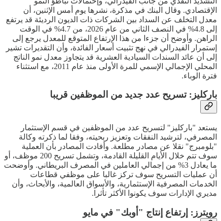
التشديد النقدي من جانب الفيدرالي، وإحتمالات تباطؤ النمو
الإقتصادي. وقال البنك في مذكرة، نشرها يوم أمس الإثنين، أن
معدل التخلف عن السداد بين الشركات ذات الديون الرديئة قد يرتفع
إلى 4.8% في النصف الثاني من عام 2026، من 4.7% في الوقت
الراهن. وأوضح أن جزءا من هذا الإرتفاع المتوقع للمعدل يرجع إلى
إستمرار الفيدرالي في نهج تثبيت أسعار الفائدة، وأن التقديرات تشير
إلى أن عائد السندات السيادية العشرية قد يتجاوز معدل نمو الناتج
المحلي الإجمالي الإسمي للمرة الأولى منذ عام 2011، مع استثناء
فترة الوباء.
باركليز: تسريح عدد جديد من الموظفين قريبا
يستعد "باركليز" لتسريح عدد من الموظفين في قسم الإستثمار
المصرفي، لترشيد النفقات وتعزيز ربحيته، وفقا لما ذكرته وكالة
"بلومبرج" نقلا عن مصادر مطلعة. وأفادت المصادر بأن العملية
سوف تتم خلال الأيام القليلة القادمة، وتشمل تسريح 200 موظف، أو
ما يعادل 3% من إجمالي العاملين في المصرف البريطاني. وأوضحت
أن عمليات التسريح سوف تركز غالبا على موظفي قطاعات
الخدمات المصرفية الإستثمارية، والأسواق العالمية، والأبحاث، وأن
مديري الإدارات سوف يكونوا الأكثر تأثرا.
رويترز: إرتفاع إنتاج "أوبك" في مايو