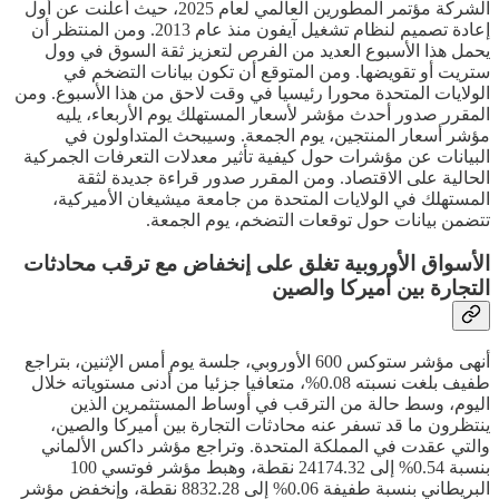
الشركة مؤتمر المطورين العالمي لعام 2025، حيث أعلنت عن أول
إعادة تصميم لنظام تشغيل آيفون منذ عام 2013. ومن المنتظر أن
يحمل هذا الأسبوع العديد من الفرص لتعزيز ثقة السوق في وول
ستريت أو تقويضها. ومن المتوقع أن تكون بيانات التضخم في
الولايات المتحدة محورا رئيسيا في وقت لاحق من هذا الأسبوع. ومن
المقرر صدور أحدث مؤشر لأسعار المستهلك يوم الأربعاء، يليه
مؤشر أسعار المنتجين، يوم الجمعة. وسيبحث المتداولون في
البيانات عن مؤشرات حول كيفية تأثير معدلات التعرفات الجمركية
الحالية على الاقتصاد. ومن المقرر صدور قراءة جديدة لثقة
المستهلك في الولايات المتحدة من جامعة ميشيغان الأميركية،
تتضمن بيانات حول توقعات التضخم، يوم الجمعة.
الأسواق الأوروبية تغلق على إنخفاض مع ترقب محادثات
التجارة بين أميركا والصين
أنهى مؤشر ستوكس 600 الأوروبي، جلسة يوم أمس الإثنين، بتراجع
طفيف بلغت نسبته 0.08%، متعافيا جزئيا من أدنى مستوياته خلال
اليوم، وسط حالة من الترقب في أوساط المستثمرين الذين
ينتظرون ما قد تسفر عنه محادثات التجارة بين أميركا والصين،
والتي عقدت في المملكة المتحدة. وتراجع مؤشر داكس الألماني
بنسبة 0.54% إلى 24174.32 نقطة، وهبط مؤشر فوتسي 100
البريطاني بنسبة طفيفة 0.06% إلى 8832.28 نقطة، وإنخفض مؤشر