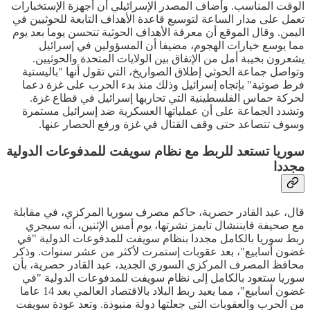
الوقت المناسب. وأضاف المصدر الإسرائيلي أن أجهزة الإستخبارات
تعمل على مدار الساعة لتوسيع قاعدة الأهداف التابعة للحوثيين في
اليمن. وقال الموقع أن معرفة الأهداف الحوثية تتحسن يوما بعد يوم
مما يوسع خيارات الهجوم، مضيفا أن المسؤولين في إسرائيل
يشعرون بخيبة أمل من الإتفاق بين الولايات المتحدة والحوثيين.
وتواصل جماعة الحوثي إطلاق الصواريخ، التي تقول أنها "باليستية
فرط صوتية" بإتجاه إسرائيل وذلك منذ بدء الحرب على غزة دعما
لحركة حماس الفلسطينية التي تحاربها إسرائيل في قطاع غزة.
وتشدد الجماعة على أن عملياتها العسكرية ضد إسرائيل مستمرة
وسوف تتصاعد حتى وقف القتال في غزة ورفع الحصار عنها.
سوريا تستعد للربط مع نظام سويفت للمدفوعات الدولية
مجددا
قال، عبد القادر حصرية، حاكم مصرف سوريا المركزي، في مقابلة
مع صحيفة فايننشال تايمز نشرتها، يوم أمس الإثنين، أنه سيجري
ربط سوريا بالكامل مجددا بنظام سويفت للمدفوعات الدولية "في
غضون أسابيع"، بعد عقوبات إستمرت لأكثر من عشر سنوات. وذكر
محافظ المصرف المركزي السوري الجديد، عبد القادر حصرية، بأن
سوريا ستعود بالكامل إلى نظام سويفت للمدفوعات الدولية "في
غضون أسابيع"، مما يعيد ربط البلاد بالاقتصاد العالمي بعد 14 عاما
من الحرب والعقوبات التي جعلتها دولة منبوذة. وتعد عودة سويفت