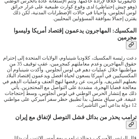
كاليفورنيا خلافا لإرادة حاكمها. وتتم الإستعانة عادة بالحرس الوطني
(وهو جيش إحتياطي) لدى وقوع كوارث طبيعية على غرار حرائق
لوس أنجلوس، وأحيانا في حالات الإضطرابات المدنية، لكن ذلك
يقترن إجمالا بموافقة المسؤولين المحليين.
المكسيك: المهاجرون يدعمون إقتصاد أمريكا وليسوا
مجرمين
دعت رئيسة المكسيك، كلاوديا شينباوم، الولايات المتحدة إلى إحترام
حقوق المهاجرين وعدم معاملتهم كمجرمين، عقب توقيف 35 من
مواطنيها خلال عمليات دهم في لوس أنجلوس. وأكدت شينباوم أن
المكسيكيين في أميركا يسعون لحياة أفضل ويدعمون إقتصاد البلاد
بعملهم الشريف. وأعربت عن رفضها لنهج العنف وعمليات الدهم في
معالجة قضايا الهجرة، مشددة على التواصل مع المحتجزين. يأتي
ذلك مع إنتشار الحرس الوطني في لوس أنجلوس، وسط إحتجاجات
عنيفة. في سياق متصل، بدأ تطبيق حظر سفر أميركي على مواطني
12 دولة بداعي أمن التأشيرات.
ترامب يحذر من بدائل فشل التوصل لإتفاق مع إيران
قال الرئيس الأميركي، دونالد ترامب، يوم أمس الإثنين، أن بدائل