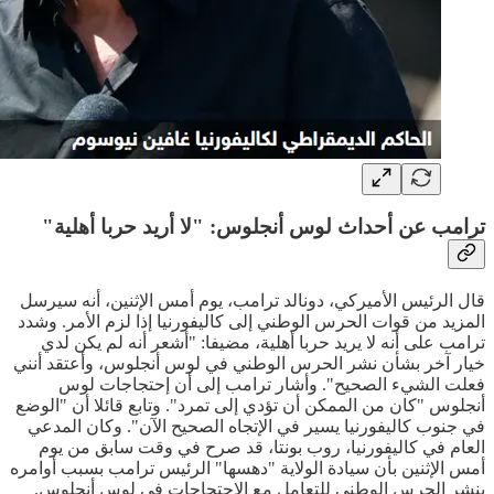
ترامب عن أحداث لوس أنجلوس: "لا أريد حربا أهلية"
قال الرئيس الأميركي، دونالد ترامب، يوم أمس الإثنين، أنه سيرسل
المزيد من قوات الحرس الوطني إلى كاليفورنيا إذا لزم الأمر. وشدد
ترامب على أنه لا يريد حربا أهلية، مضيفا: "أشعر أنه لم يكن لدي
خيار آخر بشأن نشر الحرس الوطني في لوس أنجلوس، وأعتقد أنني
فعلت الشيء الصحيح". وأشار ترامب إلى أن إحتجاجات لوس
أنجلوس "كان من الممكن أن تؤدي إلى تمرد". وتابع قائلا أن "الوضع
في جنوب كاليفورنيا يسير في الإتجاه الصحيح الآن". وكان المدعي
العام في كاليفورنيا، روب بونتا، قد صرح في وقت سابق من يوم
أمس الإثنين بأن سيادة الولاية "دهسها" الرئيس ترامب بسبب أوامره
بنشر الحرس الوطني للتعامل مع الإحتجاجات في لوس أنجلوس.