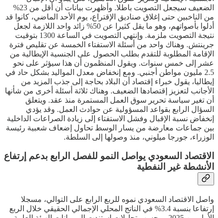
الضعيف سيجعل التصويت باطلا. وأظهرت بيانات أن أقل من 23%
من الناخبين حتى إغلاق صناديق الإقتراع، يوم الأحد الماضي، كانوا قد
أدلوا بأصواتهم، وهو ما يقل كثيرا عن 50% زائد واحد اللازمة لجعل
نتيجة التصويت ملزمة. وإنتهي التصويت في الساعة 1300 بتوقيت
جرينتش. وهناك واحد من أسئلة الاستفتاء الخمسة عن تقليص فترة
الإقامة المطلوبة للتقدم بطلب الحصول على الجنسية الإيطالية من
عشر إلى خمس سنوات. ويقول المنظمون أن هذا سيؤثر على نحو
2.5 مليون مواطن أجنبي. ومع إنخفاض معدل المواليد بشكل حاد في
إيطاليا، يقول خبراء إقتصاد أن البلاد بحاجة إلى جذب المزيد من
الأجانب لتعزيز إقتصادها الضعيف. وهناك ثلاثة أسئلة أخرى من شأنها
أن تغير سياسة تحرير سوق العمل المستمرة منذ عقد. ويتعلق
السؤال الرابع بقواعد المسؤولية عن حوادث العمل. وقد يؤدي
إنخفاض نسبة الإقبال وفشل الاستفتاء إلى زيادة الصراعات الداخلية
بين جماعات معارضة من يسار الوسط تحاول إضعاف شعبية رئيسة
الوزراء، جورجا ميلوني، منذ وصولها إلى السلطة.
الاقتصاد السعودي يواصل النمو للفصل الرابع بدعم إرتفاع
الأنشطة غير النفطية
واصل الاقتصاد السعودي نموه للربع الرابع على التوالي، مسجلا
إرتفاعا بنسبة 3.4% في الناتج المحلي الإجمالي الحقيقي خلال الربع
الأول من 2025. وبحسب تحليلات إستندت إلي بيانات الهيئة العامة