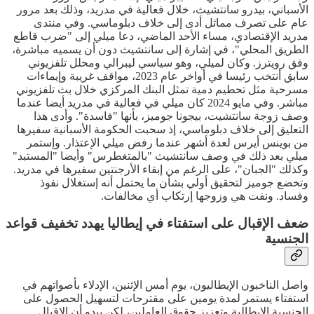
الأسباني، بيدرو سانتشيث، خلال فعالية في مدريد، وذلك بعد مرور
عام على تصرف مماثل أدى إلى خلاف دبلوماسي. وفي منتدى
مدريد الإقتصادي، مساء الأحد الماضي، دعا ميلي إلى "ضرب قاطع
الطريق المحلي"، في إشارة إلى سانتشيث دون أن يسميه مباشرة،
وفق رويترز. وكان لميلي، وهو سياسي ليبرالي ومحلل تلفزيوني
سابق أنتخب رئيسا في أواخر عام 2023، مواقف غريبة وإيماءات
مسرحية مثل تحطيم دمية تمثل البنك المركزي خلال بث تلفزيوني
مباشر. وفي مايو 2024 كان ميلي في فعالية في مدريد أيضا عندما
وصف زوجة سانتشيت، بيجونا جوميز، بأنها "فاسدة". وأدى هذا
التعليق إلى خلاف دبلوماسي، إذ سحبت الحكومة الأسبانية سفيرها
من بوينس أيرس لعدة أشهر عندما رفض ميلي الإعتذار. وإستمر
ميلي بعد ذلك في وصف سانتشيث "بالمتغطرس" وأيضا "المستبد"
وكذلك "الجبان"، على الرغم من إبقاء الأرجنتين سفيرها في مدريد.
وتخضع جوميز لتحقيق أولي بشأن ما يحتمل أنه إستغلال نفوذ
وفساد. ونفت هي وزوجها إرتكاب أي مخالفات.
ضعف الإقبال على استفتاء في إيطاليا يهدد تخفيف قواعد
الجنسية
واصل الناخبون الإيطاليون، يوم أمس الإثنين، الإدلاء بأصواتهم في
استفتاء يستمر لمدة يومين على مقترحات لتسهيل الحصول على
الجنسية الإيطالية وتعزيز حقوق العاملين، لكن يبدو أن الإقبال