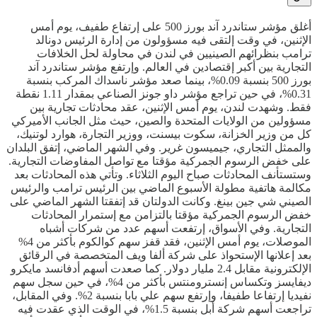
أغلق مؤشر ستاندرد آند بورز 500 على إرتفاع طفيف، يوم أمس
الإثنين، في وقت إلتقى فيه مسؤولون من إدارة الرئيس دونالد
ترامب بنظرائهم الصينيين في لندن في محاولة لحل الخلافات
التجارية بين أكبر إقتصادين في العالم. وإرتفع مؤشر ستاندرد آند
بورز 500 بنسبة 0.09%، بينما صعد مؤشر ناسداك المركب بنسبة
0.31%، في حين تراجع مؤشر داو جونز الصناعي بمقدار 1.11 نقطة
فقط. وشهدت لندن، يوم أمس الإثنين، عقد محادثات تجارية بين
مسؤولين من الولايات المتحدة والصين، حيث مثل الجانب الأميركي
كل من وزير الخزانة، سكوت بيسنت، ووزير التجارة، هوارد لوتنيك،
والممثل التجاري، جيميسون غرير. وفي الشهر الماضي، إتفق البلدان
على خفض الرسوم الجمركية مؤقتا مع تواصل المفاوضات التجارية.
وستستأنف المحادثات صباح اليوم الثلاثاء. وتأتي هذه المحادثات بعد
مكالمة هاتفية مطولة الأسبوع الماضي بين الرئيس ترامب والرئيس
الصيني شي جين بينغ. وكانت الدولتان قد إتفقتا الشهر الماضي على
خفض الرسوم الجمركية مؤقتا بالتزامن مع إستمرار المحادثات
التجارية. وفي الأسواق، إرتفعت أسهم عدد من شركات أشباه
الموصلات، يوم أمس الإثنين، فقد قفز سهم كوالكوم بأكثر من 4%
بعد إعلانها الإستحواذ على شركة ألفا ويف المتخصصة في الرقائق
الإلكترونية مقابل 2.4 مليار دولار. كما صعدت أسهم أدفانسد مايكرو
ديفايسز وتكساس إنسترومنتس بأكثر من 4%، في حين سجل سهم
نفيديا إرتفاعا طفيفا، وإرتفع سهم علي بابا بنسبة 2%. وفي المقابل،
تراجعت أسهم شركة أبل بنسبة 1.5%، في الوقت الذي عقدت فيه