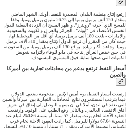
إرتفع إنتاج منظمة البلدان المصدرة للنفط، أوبك، الشهر الماضي
بمقدار 150 ألف برميل يوميا إلى 26.75 مليون برميل يوميا، وفقا
للمسح الذي أجرته "رويترز". وأظهر المسح أن الزيادة الفعلية للدول
الخمس الأعضاء في "أوبك" - الجزائر والعراق والكويت والسعودية
والإمارات - بلغت 180 ألف برميل يوميا، أي أقل من المخطط لها،
حيث كان من المقرر أن ترفع الدول الإنتاج بمقدار 310 آلاف برميل
يوميا. وجاءت أكبر زيادة، بواقع 130 ألف برميل يوميا، من السعودية،
في حين خفض العراق إنتاجه في مايو للوفاء بإلتزامه بتعويض
الكميات التي ضخها سابقا فوق المستوى المستهدف.
أسعار النفط ترتفع بدعم من محادثات تجارية بين أميركا
والصين
إرتفعت أسعار النفط، يوم أمس الإثنين، مدعومة بضعف الدولار،
فيما يترقب المستثمرون نتائج المحادثات التجارية بين أميركا والصين
التي تعقد في لندن، أملا في أن يسهم التوصل إلى إتفاق في تعزيز
أفاق الاقتصاد العالمي، وبالتالي رفع الطلب على الوقود. وإرتفعت
العقود الآجلة لخام برنت بمقدار 57 سنتا، أو بنسبة 0.86%، لتبلغ عند
التسوية 67.04 دولارا للبرميل. كما زادت العقود الآجلة لخام غرب
تكساس الوسيط الأميركي بمقدار 71 سنتا، أو بنسبة 1.10%، لتسجل