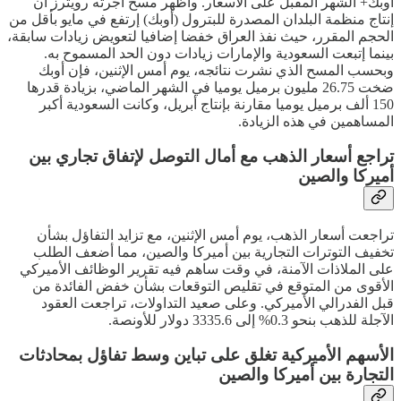
أوبك+ الشهر المقبل على الأسعار. وأظهر مسح أجرته رويترز أن
إنتاج منظمة البلدان المصدرة للبترول (أوبك) إرتفع في مايو بأقل من
الحجم المقرر، حيث نفذ العراق خفضا إضافيا لتعويض زيادات سابقة،
بينما إتبعت السعودية والإمارات زيادات دون الحد المسموح به.
وبحسب المسح الذي نشرت نتائجه، يوم أمس الإثنين، فإن أوبك
ضخت 26.75 مليون برميل يوميا في الشهر الماضي، بزيادة قدرها
150 ألف برميل يوميا مقارنة بإنتاج أبريل، وكانت السعودية أكبر
المساهمين في هذه الزيادة.
تراجع أسعار الذهب مع أمال التوصل لإتفاق تجاري بين
أميركا والصين
تراجعت أسعار الذهب، يوم أمس الإثنين، مع تزايد التفاؤل بشأن
تخفيف التوترات التجارية بين أميركا والصين، مما أضعف الطلب
على الملاذات الآمنة، في وقت ساهم فيه تقرير الوظائف الأميركي
الأقوى من المتوقع في تقليص التوقعات بشأن خفض الفائدة من
قبل الفدرالي الأميركي. وعلى صعيد التداولات، تراجعت العقود
الآجلة للذهب بنحو 0.3% إلى 3335.6 دولار للأونصة.
الأسهم الأميركية تغلق على تباين وسط تفاؤل بمحادثات
التجارة بين أميركا والصين