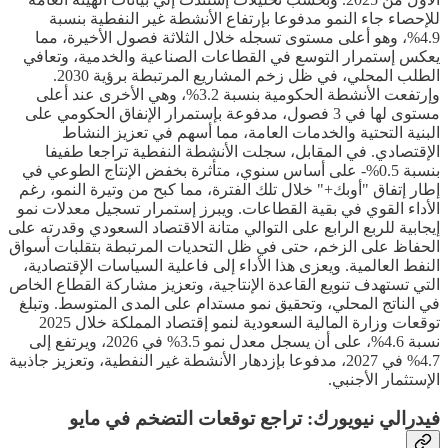
للإحصاء جاء النمو مدفوعا بإرتفاع الأنشطة غير النفطية بنسبة
4.9%، وهو أعلى مستوى تسجله خلال الثلاثة فصول الأخيرة، مما
يعكس إستمرار التوسع في القطاعات الصناعية والخدمية، وتعافي
الطلب المحلي، في ظل زخم المشاريع المرتبطة برؤية 2030.
وإرتفعت الأنشطة الحكومية بنسبة 3.2%، وهي الأخرى عند أعلى
مستوى لها في 3 فصول، مدفوعة بإستمرار الإنفاق الحكومي على
البنية التحتية والخدمات العامة، مما أسهم في تعزيز النشاط
الإقتصادي. في المقابل، سجلت الأنشطة النفطية تراجعا طفيفا
بنسبة 0.5%- على أساس سنوي، متأثرة بخفض الإنتاج الطوعي في
إطار إتفاق "أوبك+" خلال تلك الفترة، مما كبح من وتيرة النمو، رغم
الأداء القوي في بقية القطاعات. ويبرز إستمرار تسجيل معدلات نمو
إيجابية للربع الرابع على التوالي متانة الاقتصاد السعودي وقدرته على
الحفاظ على الزخم، حتى في ظل التحديات المرتبطة بتقلبات أسواق
النفط العالمية. ويعزى هذا الأداء إلى فاعلية السياسات الإقتصادية،
التي تستهدف تنويع القاعدة الإنتاجية، وتعزيز مشاركة القطاع الخاص
في الناتج المحلي، وتحقيق نمو مستدام على المدى المتوسط. وتبلغ
توقعات وزارة المالية السعودية لنمو إقتصاد المملكة خلال 2025
نسبة 4.6%، على أن يسجل معدل نمو 3.5% في 2026، ويرتفع إلى
4.7% في 2027، مدفوعا بإزدهار الأنشطة غير النفطية، وتعزيز جاذبية
الإستثمار الأجنبي.
فيدرالي نيويورك: تراجع توقعات التضخم في مايو