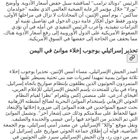
الرئيس "دونالد ترامب" لمناقشة سبل خفض أسعار الأدوية. وأوضح
"بورلا" خلال مؤتمر الرعاية الصحية العالمي الذي نظمه "جولدمان
ساكس"، يوم أمس الإثنين، أن المحادثات لا تزال في مراحلها الأولى،
وتدور فقط حول أفكار عامة دون الدخول في تفاصيل تقنية أو
التزامات تنفيذية. وأعرب الرئيس التنفيذي عن أمله في أن تؤدي
الضغوط الأمريكية على الدول الأوروبية إلى رفع أسعار الأدوية هناك،
مما يخفف من الحاجة إلى خفضها في السوق الأمريكية.
تحذير إسرائيلي بوجوب إخلاء موانئ في اليمن
أصدر الجيش الإسرائيلي، مساء أمس الإثنين، تحذيرا بوجوب إخلاء
ثلاثة موانئ يمنية تمهيدا لضربات ضد بنى تحتية يسيطر عليها
المتمردون الحوثيون الذين يطلقون بإنتظام صواريخ باتجاه إسرائيل.
وجاء في بيان للمتحدث بإسم الجيش الإسرائيلي للإعلام العربي،
أفيخاي أدرعي، على منصتي إكس وتلغرام "نظرا لقيام النظام
الحوثي الإرهابي بإستخدام الموانئ البحرية لصالح أنشطته الإرهابية
نحث جميع المتواجدين في هذه الموانئ إلى ضرورة إخلائها والإبتعاد
عنها للحفاظ على سلامتكم وذلك حتى إشعار آخر". وتشمل الموانئ
التي تم التحذير من التواجد فيها رأس عيسى والحديدة والصليف.
ونقل موقع "واللا" الإسرائيلي عن مصدر أمني إسرائيلي، يوم الجمعة
الماضية، قوله أن إطلاق جماعة الحوثي صواريخ على إسرائيل لن
يمر من دون رد، وأن الجيش الإسرائيلي سيرد على الحوثيين في