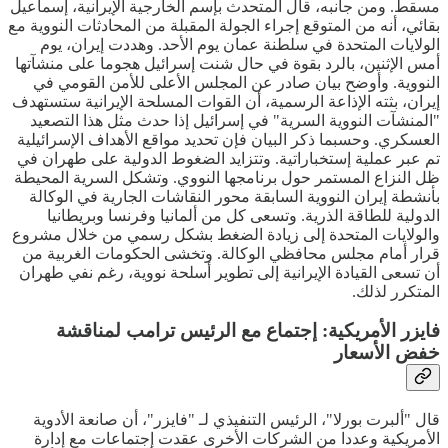
مسقط. ومن جانبه، قال المتحدث بإسم الخارجية الإيرانية، إسماعيل
بقائي، أنه من المتوقع إجراء الجولة المقبلة من المحادثات النووية مع
الولايات المتحدة في سلطنة عمان يوم الأحد. وهددت إيران، يوم
أمس الإثنين، بالرد بقوة في حال شنت إسرائيل هجوما على منشآتها
النووية. وأوضح بيان صادر عن المجلس الأعلى للأمن القومي في
إيران، بثته الإذاعة الرسمية، أن القوات المسلحة الإيرانية ستستهدف
"المنشآت النووية السرية" في إسرائيل إذا حدث مثل هذا التصعيد
العسكري. وحسبما ذكر البيان فإن تحديد مواقع الأهداف الإسرائيلية
تم عبر عملية إستخباراتية. وتتزايد الضغوط الدولية على طهران في
ظل النزاع المستمر حول برنامجها النووي. وتشكل السرية المحيطة
بأنشطة إيران النووية السابقة محور النقاشات الجارية في الوكالة
الدولية للطاقة الذرية. وتسعى كل من ألمانيا وفرنسا وبريطانيا
والولايات المتحدة إلى زيادة الضغط بشكل رسمي من خلال مشروع
قرار أمام مجلس محافظي الوكالة. وتخشى الحكومات الغربية من
أن تسعى القيادة الإيرانية إلى تطوير أسلحة نووية، رغم نفي طهران
المتكرر لذلك.
فايزر الأمريكية: إجتماع مع الرئيس ترامب لمناقشة
خفض الأسعار
قال "ألبرت بورلا"، الرئيس التنفيذي لـ "فايزر"، أن صانعة الأدوية
الأمريكية وعددا من الشركات الأخرى عقدت إجتماعات مع إدارة