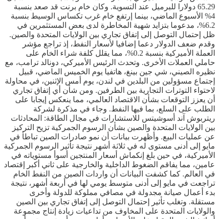
65.29 دولارا للبرميل عند التسوية. وكان خام برنت قد صعد بنسبة
4% الأسبوع الماضي، بينما إرتفع خام غرب تكساس الوسيط بنسبة
6.2%، مدعوما بتزايد شهية المخاطرة لدى بعض المستثمرين في
ظل إحتمال التوصل إلى إتفاق تجاري بين الولايات المتحدة والصين.
وقدم ضعف الدولار دعما إضافيا لأسعار النفط، إذ تراجع مؤشر
العملة الأميركية بنسبة 0.2%، مما يقلل كلفة شراء الخام على
حاملي العملات الأخرى. وتحدث الرئيس الأميركي، دونالد ترامب، مع
نظيره الصيني، شي جين بينغ، هاتفيا يوم الخميس الماضي، قبيل
إجتماع مسؤولين من البلدين في لندن، يوم أمس الإثنين، في محاولة
لاحتواء التوترات التجارية بين الطرفين. ومن شأن أي إتفاق تجاري
أن يعزز التوقعات بشأن الاقتصاد العالمي، مما ينعكس إيجابا على
الطلب على السلع، بما فيها النفط. وجاء في مذكرة لشركة
ريتربوش آند أسوشيتس للاستشارات في مجال الطاقة: المحادثات
بين الولايات المتحدة والصين بشأن الرسوم الجمركية تزيح التركيز
عن عمليات البيع. وأظهرت بيانات أن نمو صادرات الصين تباطأ في
مايو إلى أدنى مستوى له في ثلاثة أشهر نتيجة تأثير الرسوم الجمركية
الأميركية، في حين بلغ إنكماش أسعار المنتجين أسوأ مستوياته في
عامين، مما يفاقم الضغوط الداخلية والخارجية على ثاني أكبر إقتصاد
في العالم. كما كشفت البيانات أن واردات الصين من النفط الخام
تراجعت في مايو إلى أدنى متوسط يومي لها في أربعة أشهر، نتيجة
بدء أعمال صيانة مجدولة في مصافي مملوكة للدولة وأخرى
مستقلة. وتغلب تأثير إحتمال التوصل إلى إتفاق تجاري بين الصين
والولايات المتحدة على المخاوف من تداعيات زيادة إنتاج مجموعة