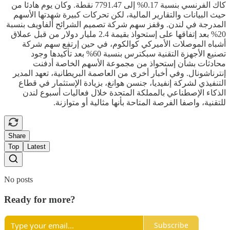
كاك الفرنسي بنسبة 0.17% إلى 7791.47 نقطة. وكان يوم هادئا من
حيث البيانات والتقارير المالية، لكن تحركات كبيرة شهدتها الأسهم
المدرجة في لندن. وقفز سهم شركة تصميم الشرائح ألفاويف بنسبة
20% بعد إتفاقها على إستحواذ بقيمة 2.4 مليار دولار من قبل عملاق
أشباه الموصلات الأميركي كوالكوم، في حين إرتفع سهم شركة
تصنيع الأجهزة التقنية سبكترس بنسبة 60% بعد تأكيدها وجود
محادثات بشأن إستحواذ من مجموعة الأسهم الخاصة أدفنت
إنترناشونال. وفي أخبار أخرى من العاصمة البريطانية، تعهد المدير
التنفيذي لشركة إنفيديا، جنسن هوانغ، بزيادة الإستثمار في قطاع
الذكاء الإصطناعي بالمملكة المتحدة خلال فعاليات أسبوع لندن
للتقنية، واصفا الفرصة المتاحة بأنها مثالية أو متوازنة.
Share
Top
Latest
No posts
Ready for more?
Subscribe