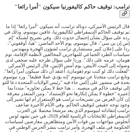
ترامب: توقيف حاكم كاليفورنيا سيكون "أمرا رائعا"
قال الرئيس الأميركي، دونالد ترامب، أنه سيكون "أمرا رائعا" إذا ما
تم توقيف الحاكم الديمقراطي لكاليفورنيا، غافين نيوسوم، وذلك في
رده على سؤال بشأن إحتمال حدوث ذلك. وفي تصريح لشبكة "إم
إس إن بي سي"، قال نيوسوم، يوم الأحد الماضي: "هيا، أوقفوني"،
ردا على إعلان كبير مستشاري ترامب لشؤون الهجرة ومهندس
سياسات الطرد الجماعي للمهاجرين المخالفين لأنظمة الإقامة، توم
هومان، عزمه على ذلك". وردا على سؤال طرحه عليه صحفي لدى
وصوله إلى البيت الأبيض، يوم أمس الإثنين، قال الرئيس الأميركي
"لفعلت ذلك لو كنت توم (هومان)، أعتقد أن ذلك سيكون أمرا رائعا".
وتابع ترامب متحدثا عن نيوسوم "إنه يؤدي عملا فظيعا". ورد نيوسوم
بحدة في منشور على إكس جاء فيه "رئيس الولايات المتحدة دعا للتو
إلى توقيف حاكم في منصبه. ... هذا خط لا يمكن تجاوزه" منددا بما
إعتبره "خطوة لا يمكن إنكارها نحو الإستبداد". ومن المتعذر معرفة
إن كان الغرض من تصريحات ترامب هو الإستفزاز أم انها تشير إلى
وجود توجه حقيقي لتوقيف الحاكم. وفي الأيام الأخيرة ضاعف
ترامب إنتقاداته لنيوسوم الذي يعد مرشحا محتملا عن الحزب
الديمقراطي للانتخابات الرئاسية للعام 2028، في حين تشهد لوس
أنجلوس مواجهات بين قوات الأمن ومتظاهرين معارضين لسياسات
الحكومة في ملف الهجرة. وأمر ترامب بنشر الحرس الوطني في