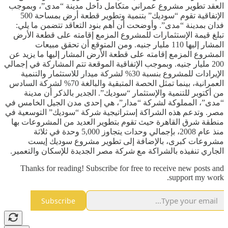
العقد تطوير مشروع عمراني متكامل داخل مدينة “مدى”، وبموجب
الإتفاقية تقوم “سوديك” بتنمية وتطوير قطعة أرض بمساحة 500
فدان بمدينة “مدى”. وأوضحت أن أهم بنود التعاقد تتضمن ما يلي:
تبلغ قيمة الإستثمارات للمشروع المزمع إقامته على قطعة الأرض
المشار إليها 110 مليار جنيه. ومن المتوقع أن تحقق مبيعات
المشروع المزمع إقامته على قطعة الأرض المشار إليها ما يزيد عن
200 مليار جنيه. وبموجب الإتفاقية الموقعة تتم المشاركة في إجمالي
الإيرادات للمشروع بنسبة 30% لشركة ميدار للاستثمار والتنمية
العمرانية، بينما تمثل الحصة المتبقية والبالغة 70% لشركة السادس
من أكتوبر للتنمية والإستثمار “سوديك”. الجدير بالذكر أن مدينة
“مدى”، المملوكة لشركة “مدار”، هي إحدى مدن الجيل الخامس في
مصر. وتدعم هذه الشراكة إستراتيجية شركة “سوديك” التوسعية في
منطقة شرق القاهرة حيث تقوم بتطوير العديد من المشروعات بها
منذ عام 2008، بإجمالي وحدات يتجاوز 5,000 وحدة في ثلاثة
مشروعات كبرى، بالإضافة إلى تطوير مشروع سوديك إيست
الجاري تنفيذه بالشراكة مع شركة مصر الجديدة للإسكان والتعمير.
Thanks for reading! Subscribe for free to receive new posts and
support my work.
Subscribe