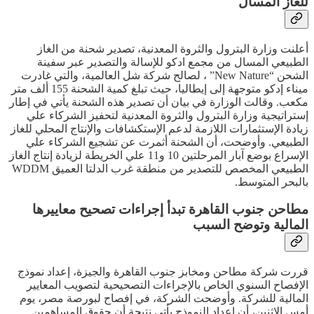
للغاز المسال
أعلنت وزارة البترول والثروة المعدنية، تصدير شحنة من الغاز
الطبيعي المسال من مجمع ادكو للإسالة والتصدير عبر سفينة
الشحن “New Nature” ، لصالح شركة شل العالمية، والتي غادرت
ميناء إدكو متوجهة إلى إيطاليا، حيث تبلغ كمية الشحنة 155 ألف متر
مكعب. وقالت الوزارة في بيان أن تصدير هذه الشحنة يأتي في إطار
إستراتيجية وزارة البترول والثروة المعدنية لتحفيز الشركاء علي
زيادة الإستثمارات اللازمة لدعم الإستكشافات والإنتاج المحلي للغاز
الطبيعي. وأوضحت، أن الشحنة أثمرت عن تشجيع الشركاء علي
الإسراع بوضع آبار المرحلتين 10 و11 علي الخريطة لزيادة إنتاج الغاز
الطبيعي المخصص للتصدير من منطقة غرب الدلتا العميق WDDM
بالبحر المتوسط.
مطاحن جنوب القاهرة تبدأ إجراءات تصحيح معاييرها
المالية وتوضح السبب
قررت شركة مطاحن ومخابز جنوب القاهرة والجيزة، إعداد نموذج
الإفصاح السنوي الخاص بالإجراءات التصحيحية لتصويب المعايير
المالية للشركة. وأوضحت الشركة، في إفصاح لبورصة مصر، يوم
أمس الإثنين، أن إعداد النموذج يأتي نتيجة أن حقوق المساهمين