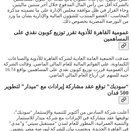
بالشركة أقل من رأس المال المدفوع خلال آخر سنتين ماليتين.
وجاء القرار في ظل موافقة مجلس الإدارة على ما تضمنته مذكرة
المحاسب / العضو المنتدب للشؤون المالية والإدارية بشأن ما ورد
من البورصة المصرية بخصوص ذلك.
عمومية القاهرة للأدوية تقرر توزيع كوبون نقدي على
المساهمين
صدقت الجمعية العامة العادية لشركة القاهرة للأدوية والصناعات
الكيماوية، على القوائم المالية للعام المالي الماضي. وقالت الشركة
أن العمومية قررت توزيع كوبون نقدي على المساهمين بواقع 16.74
جنيه للسهم عن أرباح العام المالي الماضي.
“سوديك” توقع عقد مشاركة إيرادات مع “ميدار” لتطوير
500 فدان
أعلنت شركة السادس من أكتوبر للتنمية والإستثمار “سوديك”،
توقيعها عقد مشاركة في الإيرادات مع شركة ميدار للاستثمار
والتنمية العمرانية، المطور للعام لمدن “مستقبل سيتي” و”مدى”
في القاهرة الجديدة. وبحسب بيان للشركة لبورصة مصر يتضمن