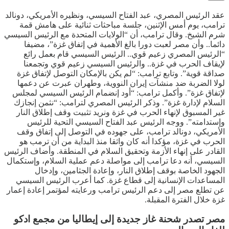
عقد الرئيس المصري، عبد الفتاح السيسي، ونظيره الأمريكي، دونالد
ترامب، يوم أمس الإثنين، جلسة مباحثات ثنائية على هامش قمة
شرم الشيخ. وقال ترامب، أن “الولايات المتحدة مع الرئيس السيسي
دائما.. وأن مصر لعبت دورا بالغ الأهمية في إتفاق غزة”، مضيفا
“الرئيس المصري زعيم قوي.. الرئيس السيسي قام بعمل رائع
لإيقاف الحرب في غزة.. والرئيس السيسي زعيم قوي وتجمعنا
صداقة قوية”. وتابع ترامب: “لم يكن بالإمكان التوصل لإتفاق غزة
لولا الضربة ضد منشآت إيران النووية، وطهران عبرت عن دعمها
لإتفاق غزة”. وأكمل ترامب: “أود إنضمام الرئيس السيسي لمجلس
السلام لإدارة غزة”. وذكر الرئيس المصري لترامب: “نثمن إنجازك
غير المسبوق لإنهاء الحرب في غزة ونريد تثبيت وقف إطلاق النار
وإستدامته”. ووجه الرئيس عبد الفتاح السيسي التحية للرئيس
الأمريكي، دونالد ترامب، على جهوده في التوصل إلى إتفاق وقف
الحرب في غزة، مؤكدا أنه كان واثقا منذ البداية من أن ترمب هو
القادر على إنهاء الأزمة وتحقيق السلام في المنطقة. وأضاف الرئيس
السيسي، أنه دعا ترامب إلى مواصلة دعم عملية السلام، وإستكمال
الجهود الخاصة بوقف إطلاق النار، وإعادة الجثامين، وإدخال
المساعدات الإنسانية إلى قطاع غزة. كما أعرب الرئيس السيسي
عن تطلع مصر إلى دعم الرئيس ترامب ورعايته لمؤتمر إعادة إعمار
غزة خلال الفترة المقبلة.
مصر تصدر شحنة غاز جديدة إلى إيطاليا من مجمع ادكو