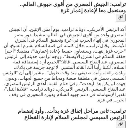
ترامب: الجيش المصري من أقوى جيوش العالم..
وسنعمل معا لإعادة إعمار غزة
أكد الرئيس الأمريكي، دونالد ترامب، يوم أمس الإثنين، أن الجيش
المصري واحد من أقوى الجيوش في العالم، مشيدا بدور مصر
المحوري في إنهاء الحرب في غزة وتحقيق السلام في الشرق
الأوسط. وقال ترامب، خلال كلمته في قمة السلام بشرم الشيخ، أن
“حرب غزة إنتهت، وسنتعاون جميعا لإعادة إعمارها”، مضيفا: “أخيرا
حققنا السلام في الشرق الأوسط”. ووجه ترامب حديثه إلى الرئيس
المصري، عبد الفتاح السيسي، قائلا:”الجميع أراد إستضافة قمة
السلام، لكننا رأينا أنك القائد المتميز.. لا توجد جريمة في بلادك،
وبلدك رائعة، وأنت صديقي منذ وقت طويل”، مشيرا إلى أن “الرئيس
السيسي يعيش في منطقة صعبة ومحاط من جميع الجهات، وبدون
جهده لم يكن هذا ليحدث”. وفي ختام القمة، أهدى الرئيس المصري،
عبد الفتاح السيسي، الرئيس الأمريكي، دونالد ترامب، “قلادة النيل”،
تقديرا لإسهاماته في دعم جهود السلام ودوره المحوري في وقف
الحرب في غزة.
ترامب: ثاني مراحل إتفاق غزة بدأت.. وأود إنضمام
الرئيس السيسي لمجلس السلام لإدارة القطاع