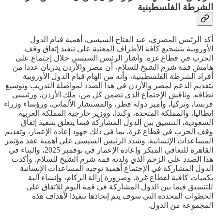
الشرطة الفلسطينية
أكد الرئيس المصري، عبد الفتاح السيسي، أهمية قيام الدول
الأوروبية بتشجيع كافة الأطراف المعنية على تنفيذ إتفاق وقف
الحرب في قطاع غزة. وأشار الرئيس السيسي خلال إجتماع على
هامش قمة شرم الشيخ للسلام، أن مصر والأردن يدربان عددا من
أفراد الشرطة الفلسطينية، وأنه من الهام قيام الدول الأوروبية
بتقديم الدعم لمصر والأردن في هذا الصدد لمواصلة التدريب وتوسيع
نطاقه. وناقش الإجتماع الذي تضمن كل من، ملك الأردن، ورئيسي
فرنسا، وتركيا، وأمير دولة قطر، والمستشار الألماني، ورؤساء وزراء
إيطاليا، والمملكة المتحدة، وكندا، ووزير خارجية المملكة العربية
السعودية، التنسيق بين الدول المشاركة فيما يتعلق بتنفيذ إتفاق
وقف الحرب في قطاع غزة، بما في ذلك جهود إعادة الإعمار، وتقديم
المساعدات الإنسانية. وشدد الرئيس السيسي على أهمية عقد مؤتمر
القاهرة للتعافي المبكر وإعادة الإعمار في نوفمبر 2025، والبناء في
هذا الصدد على الزخم الذي ولدته قمة شرم الشيخ للسلام. وأكدت
الدول المشاركة في الإجتماع أهمية توجيه المساعدات الإنسانية
بكميات كافية لقطاع غزة، وضرورة إزالة الركام، وإنشاء آلية
للتنسيق فيما بين الدول المشاركة في قمة اليوم للاتفاق على
الخطوات المحددة التي سوف يتم إتخاذها تنفيذا لأهداف هذه
المجموعة من الدول.