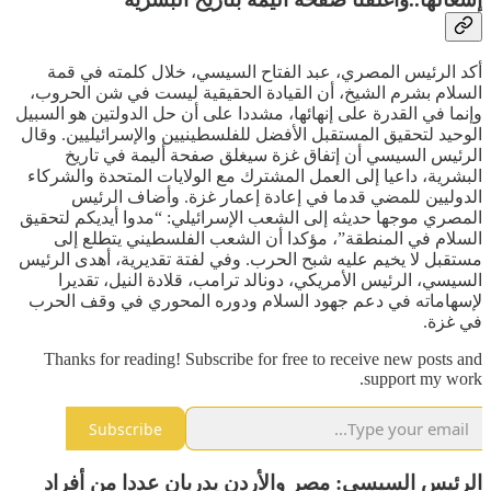
أكد الرئيس المصري، عبد الفتاح السيسي، خلال كلمته في قمة
السلام بشرم الشيخ، أن القيادة الحقيقية ليست في شن الحروب،
وإنما في القدرة على إنهائها، مشددا على أن حل الدولتين هو السبيل
الوحيد لتحقيق المستقبل الأفضل للفلسطينيين والإسرائيليين. وقال
الرئيس السيسي أن إتفاق غزة سيغلق صفحة أليمة في تاريخ
البشرية، داعيا إلى العمل المشترك مع الولايات المتحدة والشركاء
الدوليين للمضي قدما في إعادة إعمار غزة. وأضاف الرئيس
المصري موجها حديثه إلى الشعب الإسرائيلي: “مدوا أيديكم لتحقيق
السلام في المنطقة”، مؤكدا أن الشعب الفلسطيني يتطلع إلى
مستقبل لا يخيم عليه شبح الحرب. وفي لفتة تقديرية، أهدى الرئيس
السيسي، الرئيس الأمريكي، دونالد ترامب، قلادة النيل، تقديرا
لإسهاماته في دعم جهود السلام ودوره المحوري في وقف الحرب
في غزة.
Thanks for reading! Subscribe for free to receive new posts and
support my work.
Subscribe
الرئيس السيسي: مصر والأردن يدربان عددا من أفراد