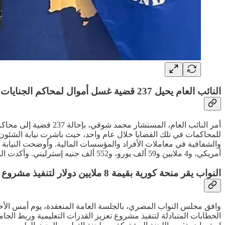
النائب العام يحيل 237 قضية غسل أموال لمحاكم الجنايات الإقتصادية
أمر النائب العام، الم
للمحاكمات في تلك القضايا خلال عام واحد، حيث باشرت نيابة الشئون ال
أمريكي، و4 ملايين و59 ألف يورو، و552 ألف جنيه إسترليني. وأكدت النيابة العامة في هذا الصدد التزامها الراسخ بمكافحة تلك الجريمة، إيمانا منها بدورها في حماية الاقتصاد القومي.
النواب يقر منحة كورية بقيمة 8 ملايين دولار لتنفيذ مشروع تعليمي في بني سويف