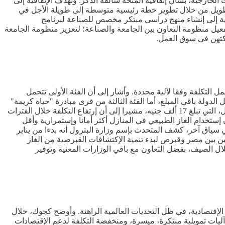
لخارجية، بشأن إتفاقية المنحة سالفة الذكر. وتهدف الإتفاقية إلى
لطويل من خلال تطوير خطة رئيسية متوسطة إلى طويلة الأجل في
فاقية إلى إنشاء منهج دراسي مبتكر مخصص للصناعة لبرنامج
فعيل منظومة التعاون بين الجامعة والصناعة؛ لتعزيز منظومة الجامعة
ركتهن في سوق العمل.
لتكلفة وفقا لآلية محددة. وأشار إلى أن الفئة الأولى تتحمل
تفيدة من المشروع القومي لتوصيل الغاز تتحمل 5.2 ألف جنيه فقط، على أن تتحمل الدولة باقي المبلغ، أما الفئة الثالثة من قرى مبادرة "حياة كريمة"
فتوصل لهم الخدمة مجانا. وأوضح أن هناك أنظمة سداد وتقسيط مختلفة تناسب كل فئة، مؤكدا عدم وجود أي زيادات جديدة في تكلفة التوصيل، التي تبلغ 17 ألف جنيه، مشيرا إلى أن إرتفاع التكلفة خلال الفترات
امش ربح بسيط لصالح الشركات. وأكد أن إستخدام الغاز الطبيعي في المنازل أكثر أمانا وإستمرارية وأقل
 سياق آخر، كشف المتحدث بإسم وزارة البترول أنه بدءا من يناير
توقيع إتفاقيتين بين مصر وقبرص لبدء تنمية الإكتشافات القبرصية من الغاز
ل الصيف، بفضل التعاون مع باقي الوزارات المعنية وتوفير
ا الإقتصادية، في ظل التحديات العالمية الراهنة. وأوضح كجوك، خلال
آليات تمويلية مبتكرة، ميسرة، ومنخفضة التكلفة لدعم الإقتصادات