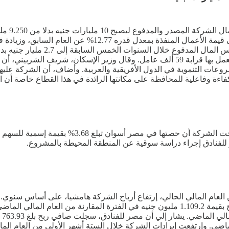
المقاولون العرب خلال العام 2023 /2024 تنفيذ 121 مشروعا، 
المدفوع من نتائج أعمالها. وبذلك وص
المالية التى حققتها الشركة فإنها تساهم فى توفير فرص عمل، حيث يعمل بها قرابة 59 ألف ع
عات التنموية في الدول الأفريقية والعربية. وأضاف، أن الشركة عليها 
كفاءة وفاعلية للمحافظة على مكانتها الرائدة في هذا القطاع خاصة أن 
للفنادق إجراء دراسة سوقية عن المنطقة المحيطة بالمشروع.
ات المالية لشركة مصر للفنادق، خلال أول 9 أشهر من العام المالي الحالي، إرتفاع أرباح الش