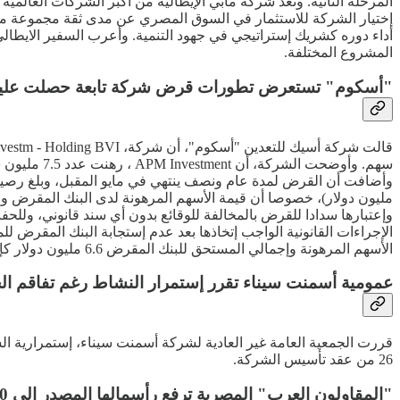
إختيار الشركة للاستثمار في السوق المصري عن مدى ثقة مجموعة مابي ا
أداء دوره كشريك إستراتيجي في جهود التنمية. وأعرب السفير الايطال
المشروع المختلفة.
"أسكوم" تستعرض تطورات قرض شركة تابعة حصلت عليه م
وإعتبارها سدادا للقرض بالمخالفة للوقائع بدون أي سند قانوني، وللح
الإجراءات القانونية الواجب إتخاذها بعد عدم إستجابة البنك المقرض ل
الأسهم المرهونة وإجمالي المستحق للبنك المقرض 6.6 مليون دولار كإضمحلال في ديسمبر الماضي.
عمومية أسمنت سيناء تقرر إستمرار النشاط رغم تفاقم ال
26 من عقد تأسيس الشركة.
"المقاولون العرب" المصرية ترفع رأسمالها المصدر إلى 10 مليارات جنيه