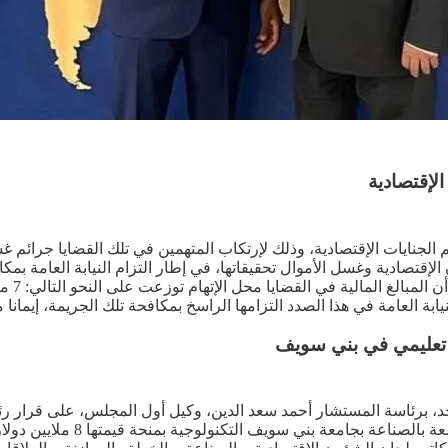
ستشار محمد شوقي، بإحالة 237 قضية إلى محاكم الجنايات الإقتصادية، وذلك لإرتكاب المتهمين في ت
إقتصادية وغسل الأموال تحقيقاتها، في إطار التزام النيابة العامة بمك
الخطابات المتبادلة لتنفيذ مشر