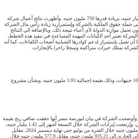
وافقت الجمعية العمومية لشركة المقاولون العرب، على زيادة رأس مال الشركة المصدر والمدفوع ليصبح 10 مليارات جنيه بدلا من 9.250 مليار جنيه، بزيادة قدرها 750 مليون جنيه. وأظهرت نتائج أعمال شركة
ونموا فى قيمة الأعمال المنفذة بمعدل قدره 12.77% عن العام السابق، وزيادة فى جملة حقوق الملكية بالشركة وإستمرارية زيادة رأس مال الشركة
ل جملة ما تم سداده من زيادة رأس المال المدفوع خلال السنوات الخمس السابقة إلى 2.7 مليار جنيه بدون تحمل موازنة الدولة لأى أعباء نتيجة ذلك، وبالإضافة الى النتائج
امل. وقال وزير الإسكان، شريف الشربيني، أن الشركة تعتبر أحد الكيانات المهمة المساعدة في تنفيذ هذه الخطط،
أن تعمل بإستمرار لدعم كوادرها الشبابية أصحاب الكفاءات، كما أنه
الشركة تمتلك خبرات متراكمة وسجلا زاخرا بالإنجازات.
قررت شركة مصر للفنادق، بيع حصتها في شركة مصر أسوان. وأوضحت الشركة أن حصتها في مصر أسوان تبلغ 3.68% بقيمة إسمية للسهم 10 جنيهات، وذلك بقيمة إجمالية 1.93 مليون جنيه. وبشأن مشروع
ركة هامشيا، على أساس سنوي. وأوضحت الشركة في بيان لبورصة مصر أنها حققت صافي ربح بقيمة
1.109.3 مليار جنيه خلال الفترة من يوليو إلى مارس 2025، مقابل أرباح بقيمة 1.109.2 مليون جنيه في الفترة المقارنة من العام المالي الماضي. وإرتفعت إيرادات الشركة خلال التسعة أشهر إلى 1.42 مليار جنيه،
مقابل إيرادات بلغت 1.003 مليار جنيه في الفترة المقارنة من العام المالي الماضي. يشار إلي أن مصر للفنادق، سجلت صافي ربح بلغ 763.93 مليون جنيه خلال الفترة من يوليو حتى نهاية ديسمبر 2024، مقابل
أرباح بقيمة 430.21 مليون جنيه خلال الفترة نفسها من العام المالي الماضي. وإرتفعت إيرادات الشركة خلال الستة أشهر الأولى من العام المالي الجاري إلى 935.21 مليون جنيه، مقابل 577.9 مليون جنيه خلال