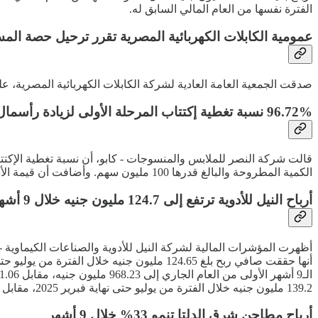
الفترة نفسها من العام المالي السابق له.
عمومية الكابلات الكهربائية المصرية تقرر ترحيل حصة المس
صدقت الجمعية العامة العادية لشركة الكابلات الكهربائية المصرية، ع
96.72% نسبة تغطية إكتتاب المرحلة الأولى لزيادة رأسمال "كابو"
الكمية المطروحة والبالغ قدرها 100 مليون سهم. وأضافت أن قيمة الأسهم المكتتب فيها سددت نقدا بإجمالي 96.71 مليون جنيه.
أرباح النيل للأدوية ترتفع إلى 124.7 مليون جنيه خلال 9 أشهر
139.2 مليون جنيه خلال الفترة من يوليو حتى نهاية فبرير 2025، مقابل صافي ربح بلغ 155.2 مليون جنيه خلال نفس الفترة من العام المالي الماضي.
أرباح مطاحن شرق الدلتا تنمو 33% خلال 9 أشهر