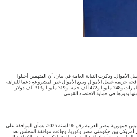
لك القضايا جرائم غسل الأموال. وذكرت النيابة العامة في بيان، أن المتهمين أحيلوا
افحة جريمة غسل الأموال وتتبع الأموال غير المشروعة دعما للنزاهة
والشفافية في معاملات الأفراد والمؤسسات المالية. وأوضحت النيابة أن المبالغ المالية في القضايا محل الإتهام توزعت على النحو التالي: 7 مليارات و748 مليونا و472 ألف جنيه، و319 مليونا و313 ألف دولار
وافق مجلس النواب المصري، بالجلسة العامة المنعقدة، يوم أمس الأحد، برئاسة المستشار أحمد سعد الدين، وكيل أول المجلس، على قرار رئيس جمهورية مصر العربية رقم 96 لسنة 2025، بشأن الموافقة على
وع تعزيز القدرات التعليمية وربط الجامعة بالصناعة بجامعة بني سويف التكنولوجية بمنحة قيمتها 8 ملايين دولار أمريكي بين حكومتي مصر وكوريا. وجاءت موافقة المجلس بعد