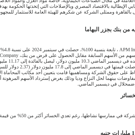
لإيطالية بالاقتصاد المصري وبالإصلاحات التي إتخذتها الحكومة بهدف ت
ى بالقاهرة وممثلى الشركة عن شكرهم للهيئة العامة للاستثمار للمجهو
ن بنك بجزر البهاما
مليون دولار)، خصوصا أن قيم
فاظ على حقوق الشركة ومساهميها قامت بتعيين أحد مكاتب المحاماة الأج
لمفاوضات بينهما لحل النزاع وديا وذلك بغرض إسترداد الأسهم المرهونة أ
خسائر
قررت الجمعية العامة غير ال