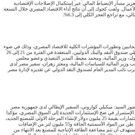
عزيز مسار الإنضباط المالي عبر إستكمال الإصلاحات الإقتصادية
أعمال. ولفت كجوك إلى أن نتائج أداء الاقتصاد المصري خلال التسعة
الجانبين وتطورات المؤشرات الكلية للاقتصاد المصري، وذلك في ضوء
برنامج الإصلاح الإقتصادي الذي تنفذه مصر بالتعاون مع صندوق النقد الدولي، وذلك على هامش مشاركته في إجتماعات الربيع لمجلس محافظي صندوق النقد والبنك الدوليين، المنعقدة في الفترة من 21 إلى 26
مد كجوك، وزير المالية، ومحمد معيط، المدير التنفيذي وعضو مجلس
ائب وزير المالية للسياسات المالية، ومعتز زهران، سفير مصر لدى
رب نائب المدير العام لصندوق النقد الدولي عن تقديره لإدارة مصر
حضور السيد: ميكيلي كواروني، السفير الإيطالي لدى جمهورية مصر
ى الإستمرار في ضخ الإستثمارات الجديدة إلى السوق المصري، مؤكدا
التزام الهيئة بتقديم كافة سبل الدعم للشركة في توسعاتها المستقبلية ولكل الشركات الإيطالية المستثمرة في مصر. وضخت شركة مابي إستثمارات بقيمة 25 مليون دولار لإنشاء المرحلة الاولى للمصنع الجديد،
على مساحة 30 ألف متر مربع، لإنتاج المواد اللاصقة لتركيب السيراميك والرخام ومواد العزل بطاقة إنتاجية للمرحلة الأولى فقط تبلغ 65 ألف طن من المواد الأسمنتية الجافة و55 مليون لتر من الإضافات
ى أسواق أفريقيا والشرق الأوسط، ومن المستهدف أن تتم مضاعفة الطاقة الإنتاجية للمصنع بعد الانتهاء من