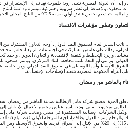
ار إلى أن الدولة المصرية تتبنى رؤية طموحة تهدف إلى الإستمرار في ت
درات محفزة، بالإضافة إلى نظم ضريبية وجمركية ميسرة وداعمة لمناخ ال
2.% من الناتج المحلي الإجمالي، مع تراجع العجز الكلي إلى 6.3%.
تعاون وتطور مؤشرات الاقتصاد
ائب المدير العام لصندوق النقد الدولي، أوجه التعاون المشترك بين 
رانيا المشاط، وزيرة التخطيط والتنمية الإقتصادية والتعاون الدولي، وأح
 الدولي، ورامي أبو النجا، نائب محافظ البنك المركزي، وياسر صبحي، ن
ارة الشرق الأوسط وآسيا الوسطى في صندوق النقد الدولي. ومن جانبه، أع
 التزام الحكومة المصرية بتنفيذ الإصلاحات الإقتصادية.
لمناطق الحرة، مصنع شركة مابي الإيطالية بمدينة العاشر من رمضان، ب
ر العالمي بمجموعة مابي. ودعا ياسر عباس مجتمع الأعمال الإيطالي إل
الخرسانية والأسمنتية، لتغطيه إحتياجات السوق المحلي وتصدير ما بين 15% إلى 20% من الإنتاج إل