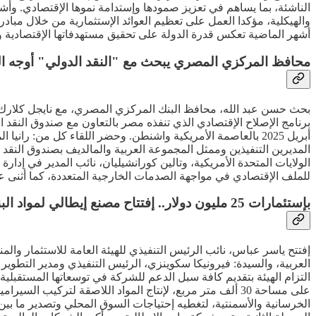
الناشئة، بما يساهم في تعزيز صمودها وإستدامة نموها الإقتصادي. وأش
والهيكلية، مؤكدا العمل على تعظيم العوائد الإستثمارية من خلال مبا
أشهر الماضية تعكس قدرة الدولة على تحقيق مستهدفاتها الإقتصادية والمالية، حيث تم تحقيق فائض أولي بنسبة 5
محافظ المركزي المصري يبحث مع "النقد الدولي" أوجه ال
بحث حسن عبد الله، محافظ البنك المركزي المصري، مع نايجل كلارك، ن
أبريل 2025 بالعاصمة الأمريكية واشنطن. وحضر اللقاء كل من: 
المديرين التنفيذين وممثل المجموعة العربية والمالديف بصندوق النقد
الولايات المتحدة الأمريكية، وتالين كورانشيليان، نائب المدير في إد
للملف الإقتصادي في مواجهة الصدمات الخارجية المتعددة، كما أثنى على
بإستئمارات 25 مليون دولار.. إفتتاح مصنع إيطالي لمواد البناء بالعاشر من رمضان
إفتتح ياسر عباس، نائب الرئيس التنفيذي للهيئة العامة للاستثمار وا
العربية، والسيدة: فيرونيكا سكوينزي، الرئيس التنفيذي ومدير التطوي