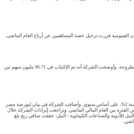
ة أن العمومية قررت ترحيل حصة المساهمين عن أرباح العام الماضي.
قالت شركة النصر للملابس والمنسوجات - كابو، أن نسبة تغطية الإكتتاب في المرحلة الأولى لزيادة رأس المال، بلغت 96.72% من الأسهم المطروحة. وأوضحت الشركة أنه تم الإكتتاب في 96.71 مليون سهم من
أظهرت المؤشرات المالية لشركة النيل للأدوية والصناعات الكيماوية - النيل، إرتفاع أرباح الشركة خلال الـ9 أشهر الأولى من العام الجاري بنسبة 2%، على أساس سنوي. وأضافت الشركة في بيان لبورصة مصر
 الفترة من يوليو حتى نهاية مارس 2025، مقابل صافي ربح بلغ 122.38 مليون جنيه خلال نفس الفترة من العام المالي الماضي. وتراجعت إيرادات الشركة خلال
 المالي السابق له. يشار إلي أن النيل للأدوية والصناعات الكيماوية - النيل، حققت صافي ربح بلغ