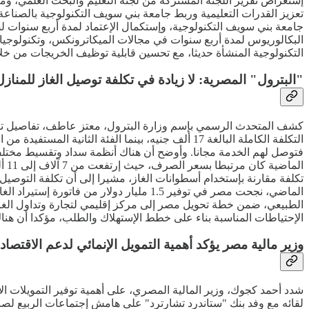
إستعراض تقرير اللجنة المشتركة من لجنة التعليم والبحث العلمي، ومكا
تعزيز القدرات التعليمية وربط جامعة بني سويف التكنولوجية بالصن
جامعة بني سويف التكنولوجية، وإستكمال الإعتماد لمدة أربع سنوات لضم
البكالوريوس لمدة أربع سنوات في مجالات الميكاترونكس، وتكنولوجيا ا
التكنولوجية المنشأة حديثا، مع تحسين قابلية توظيف الخريجات من خل
"البترول" المصرية: لا زيادة في تكلفة توصيل الغاز للمنازل
كشف المتحدث الرسمي بإسم وزارة البترول، معتز عاطف، تفاصيل تكلفة 
تكلفة مقارنة بإستخدام أسطوانات الغاز، مشيرا إلى أن تكلفة التوصيل
الماضي، نجحت مصر في توفير 1.5 مليار دول
الطبيعي، ضمن خطة تحويل مصر إلى مركز إقليمي لتجارة وتداول الغاز.
الإحتياطات المناسبة بناء على خطط الإستهلاك والطلب، مؤكدا أن ه
وزير مالية مصر يؤكد أهمية التمويل الإنمائي لدعم الاقتصاد
شدد أحمد كجوك، وزير المالية المصري، على أهمية توفير التمويلات الإن
لقائه مع وفد بنك "ستاندرد تشارترد" على هامش إجتماعات الربيع لصند