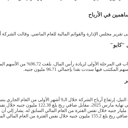
اهمين في الأرباح
لى تقرير مجلس الإدارة والقوائم المالية للعام الماضي. وقالت الشرك
أنها حققت صافي ربح بلغ 124.65 مليون جنيه خلال
الـ9 أشهر الأولى من العام الجاري إلى 968.23 مليون جنيه، مقابل 1.06 مليار جنيه خلال نفس الفترة من العام