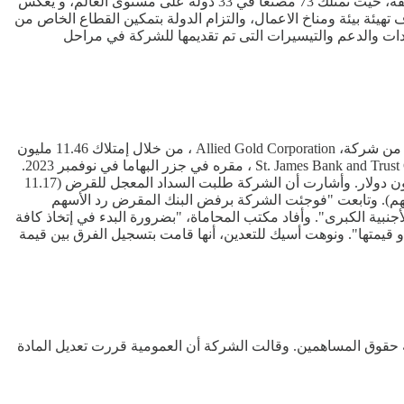
المرحلة الثانية. وتعد شركة مابي الإيطالية من أكبر الشركات العالمية العاملة في مجال الصناعات الكيماوية، خاصة مواد العزل والمواد اللاصقة، حيث تمتلك 73 مصنعا في 33 دولة على مستوى العالم، و يعكس
هيئة بيئة ومناخ الاعمال، والتزام الدولة بتمكين القطاع الخاص من
دات والدعم والتيسيرات التى تم تقديمها للشركة في مراحل
قالت شركة أسيك للتعدين "أسكوم"، أن شركة، APM Investm - Holding BVI ، تابعة بنسبة 100%، حصلت في سبتمبر 2024 على نسبة 4.8% من شركة، Allied Gold Corporation ، من خلال إمتلاك 11.46 مليون
سهم. وأوضحت الشركة، أن APM Investment ، رهنت عدد 7.5 مليون سهم من الأسهم السابقة مقابل الحصول على قرض من بنك، St. James Bank and Trust Company ، مقره في جزر البهاما في نوفمبر 2023.
وأضافت أن القرض لمدة عام ونصف ينتهي في مايو المقبل، وبلغ رصيده في ديسمبر الماضي 10.3 مليون دولار، ليصل بالفائدة إلى 11.17 مليون دولار. وأشارت أن الشركة طلبت السداد المعجل للقرض (11.17
ة الأسهم المرهونة لدى البنك المقرض وصلت قيمتها في ديسمبر الماضي إلى 17.8 مليون دولار (2.37 دولار للسهم). وتابعت "فوجئت الشركة برفض البنك المقرض رد الأسهم
نبية الكبرى". وأفاد مكتب المحاماة، "بضرورة البدء في إتخاذ كافة
و قيمتها". ونوهت أسيك للتعدين، أنها قامت بتسجيل الفرق بين قيمة
عادية لشركة أسمنت سيناء، إستمرارية الشركة في ممارسها نشاطها، رغم تعدي الخسائر أكثر من 50% من قيمة حقوق المساهمين. وقالت الشركة أن العمومية قررت تعديل المادة