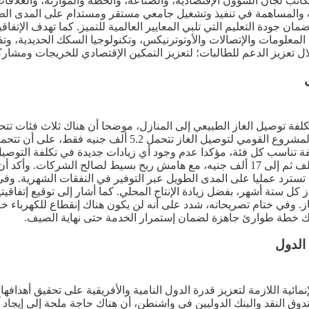
تب لجان الشؤون الإقتصادية، والصناعة، والخطة والموازنة، والعلاقات ا
اعة والمساهمة في تنفيذ وتشغيل جامعي مستقر ومستدام على المدى ا
ان جودة التعليم التي تلبي المعايير العالمية للتميز. كما تهدف الإت
لمعلومات والإتصالات والأوتوترنيكس، وتكنولوجيا السكك الحديدية، وت
ال تعزيز الدعم للطالبات؛ لتعزيز التمكين الإقتصادي للخريجات ومشا
توصيل الغاز الطبيعي إلى المنازل، موضحا أن هناك ثلاث فئات تتحمل ا
التكلفة الكاملة البالغة 17 ألف جنيه، بينما الفئة الثانية المس
الماضية كان مرتبطا بسعر الصرف، حيث إرتفعت من 7 آلاف إلى 11 ألف ثم إلى 17 ألف جنيه، مع ه
 تسترد عمليا على المدى الطويل عبر التوفير في النفقات الشهرية. وفي
ار من فاتورة إستيراد الغاز كل ستة أشهر، بفضل زيادة الإنتاج المحلي. كما أشار إلى 
 وفي ختام تصريحاته، شدد على أنه لن يكون هناك إنقطاع للكهرباء خلا
ناك خطة طوارئ جاهزة لضمان إستمرار الخدمة حتى نهاية الصيف.
 الدول
مائية اللازمة لتعزيز قدرة الدول النامية والأفريقية على تحقيق أهدافه
وق النقد والبنك الدوليين في واشنطن، أن هناك حاجة ملحة إلى إيجاد 