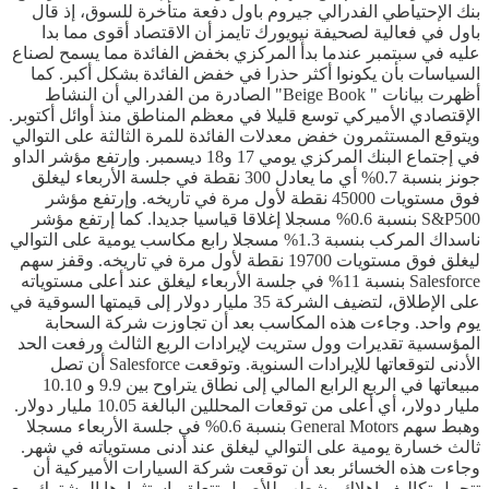
بنك الإحتياطي الفدرالي جيروم باول دفعة متأخرة للسوق، إذ قال
باول في فعالية لصحيفة نيويورك تايمز أن الاقتصاد أقوى مما بدا
عليه في سبتمبر عندما بدأ المركزي بخفض الفائدة مما يسمح لصناع
السياسات بأن يكونوا أكثر حذرا في خفض الفائدة بشكل أكبر. كما
أظهرت بيانات " Beige Book" الصادرة من الفدرالي أن النشاط
الإقتصادي الأميركي توسع قليلا في معظم المناطق منذ أوائل أكتوبر.
ويتوقع المستثمرون خفض معدلات الفائدة للمرة الثالثة على التوالي
في إجتماع البنك المركزي يومي 17 و18 ديسمبر. وإرتفع مؤشر الداو
جونز بنسبة 0.7% أي ما يعادل 300 نقطة في جلسة الأربعاء ليغلق
فوق مستويات 45000 نقطة لأول مرة في تاريخه. وإرتفع مؤشر
S&P500 بنسبة 0.6% مسجلا إغلاقا قياسيا جديدا. كما إرتفع مؤشر
ناسداك المركب بنسبة 1.3% مسجلا رابع مكاسب يومية على التوالي
ليغلق فوق مستويات 19700 نقطة لأول مرة في تاريخه. وقفز سهم
Salesforce بنسبة 11% في جلسة الأربعاء ليغلق عند أعلى مستوياته
على الإطلاق، لتضيف الشركة 35 مليار دولار إلى قيمتها السوقية في
يوم واحد. وجاءت هذه المكاسب بعد أن تجاوزت شركة السحابة
المؤسسية تقديرات وول ستريت لإيرادات الربع الثالث ورفعت الحد
الأدنى لتوقعاتها للإيرادات السنوية. وتوقعت Salesforce أن تصل
مبيعاتها في الربع الرابع المالي إلى نطاق يتراوح بين 9.9 و 10.10
مليار دولار، أي أعلى من توقعات المحللين البالغة 10.05 مليار دولار.
وهبط سهم General Motors بنسبة 0.6% في جلسة الأربعاء مسجلا
ثالث خسارة يومية على التوالي ليغلق عند أدنى مستوياته في شهر.
وجاءت هذه الخسائر بعد أن توقعت شركة السيارات الأميركية أن
تتحمل تكاليف إهلاك وشطب للأصول تتعلق بإستثمارها المشترك مع