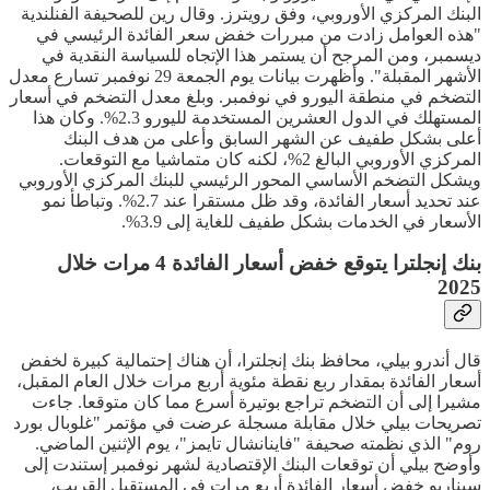
البنك المركزي الأوروبي، وفق رويترز. وقال رين للصحيفة الفنلندية
"هذه العوامل زادت من مبررات خفض سعر الفائدة الرئيسي في
ديسمبر، ومن المرجح أن يستمر هذا الإتجاه للسياسة النقدية في
الأشهر المقبلة". وأظهرت بيانات يوم الجمعة 29 نوفمبر تسارع معدل
التضخم في منطقة اليورو في نوفمبر. وبلغ معدل التضخم في أسعار
المستهلك في الدول العشرين المستخدمة لليورو 2.3%. وكان هذا
أعلى بشكل طفيف عن الشهر السابق وأعلى من هدف البنك
المركزي الأوروبي البالغ 2%، لكنه كان متماشيا مع التوقعات.
ويشكل التضخم الأساسي المحور الرئيسي للبنك المركزي الأوروبي
عند تحديد أسعار الفائدة، وقد ظل مستقرا عند 2.7%. وتباطأ نمو
الأسعار في الخدمات بشكل طفيف للغاية إلى 3.9%.
بنك إنجلترا يتوقع خفض أسعار الفائدة 4 مرات خلال
2025
قال أندرو بيلي، محافظ بنك إنجلترا، أن هناك إحتمالية كبيرة لخفض
أسعار الفائدة بمقدار ربع نقطة مئوية أربع مرات خلال العام المقبل،
مشيرا إلى أن التضخم تراجع بوتيرة أسرع مما كان متوقعا. جاءت
تصريحات بيلي خلال مقابلة مسجلة عرضت في مؤتمر "غلوبال بورد
روم" الذي نظمته صحيفة "فاينانشال تايمز"، يوم الإثنين الماضي.
وأوضح بيلي أن توقعات البنك الإقتصادية لشهر نوفمبر إستندت إلى
سيناريو خفض أسعار الفائدة أربع مرات في المستقبل القريب،