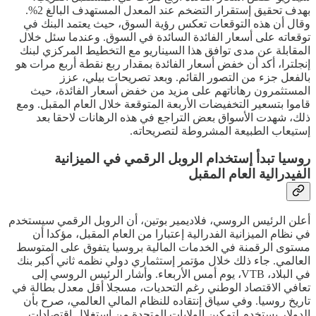
بهدف تحقيق إستقرار التضخم عند المعدل المستهدف البالغ 2%.
وقال أن هذه التوقعات تعكس رؤية السوق، حيث يعتمد البنك في
توقعاته على أسعار الفائدة السائدة في السوق. وعندما سئل خلال
المقابلة عن مدى توافق هذا السيناريو مع التخطيط المركزي لبنك
إنجلترا، أكد أن خفض أسعار الفائدة بمقدار ربع نقطة أربع مرات هو
بالفعل جزء من التصور القائم. وبعد تصريحات بيلي، عزز
المستثمرون رهاناتهم على مزيد من خفض أسعار الفائدة، حيث
قاموا بتسعير التخفيضات الأربعة المتوقعة خلال العام المقبل. ومع
ذلك، شهدت الأسواق بعض التراجع في هذه الرهانات لاحقا بعد
إستيعاب الطبيعة المشروطة لتصريحاته.
روسيا تبدأ إستخدام الروبل الرقمي في الميزانية
الفيدرالية العام المقبل
أعلن الرئيس الروسي، فلاديمير بوتين، أن الروبل الرقمي سيستخدم
في نظام الميزانية الفدرالية إعتبارا من العام المقبل، مؤكدا أن
مستوى الرقمنة في الخدمات المالية بروسيا يتفوق على المتوسط
العالمي. جاء ذلك خلال مؤتمر إستثماري دولي نظمه ثاني أكبر بنك
في البلاد، VTB، يوم أمس الأربعاء. وأشار الرئيس الروسي إلى
تعافي الاقتصاد الوطني رغم التحديات، مسجلا أقل معدل بطالة في
تاريخ روسيا. وفي سياق إنتقاده للنظام المالي العالمي، صرح بأن
الدولار يستخدم لتمكين الولايات المتحدة من إستغلال إقتصادات