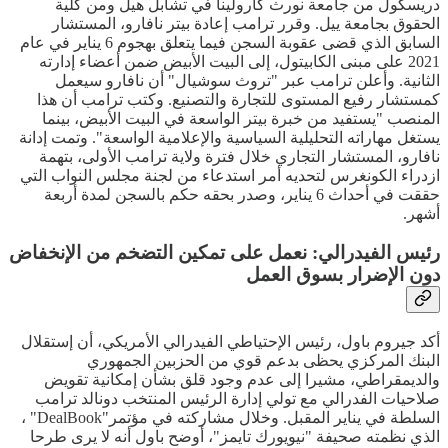
دريسكول من جامعة نورث كارولينا في تشابل هيل ومن كلية
الحقوق بجامعة ييل. وقرر ترامب إعادة بيتر نافارو، المستشار
السابق الذي قضى عقوبة السجن فيما يتعلق بهجوم 6 يناير في عام
2021 على مبنى الكابيتول، إلى البيت الأبيض ضمن أعضاء إدارته
الثانية. وأعلن ترامب عبر "تروث سوشيال" أن نافارو سيعمل
كمستشار رفيع المستوى للتجارة والتصنيع. وكتب ترامب أن هذا
المنصب "يستفيد من خبرة بيتر الواسعة في البيت الأبيض، بينما
يستغل مهاراته التحليلية السياسية والإعلامية الواسعة". وتمت إدانة
نافارو، المستشار التجاري خلال فترة ولاية ترامب الأولى، بتهمة
ازدراء الكونغرس لتحديه أمر استدعاء من لجنة مجلس النواب التي
حققت في أحداث 6 يناير، وصدر بحقه حكم بالسجن لمدة أربعة
أشهر.
رئيس الفيدرالي: نعمل على تمكين التضخم من الإنخفاض
دون الإضرار بسوق العمل
أكد جيروم باول، رئيس الإحتياطي الفيدرالي الأمريكي، أن إستقلال
البنك المركزي يحظى بدعم قوي من الحزبين الجمهوري
والديمقراطي، مشيرا إلى عدم وجود قلق بشأن إمكانية تقويض
صلاحيات الفدرالي مع تولي إدارة الرئيس المنتخب دونالد ترامب
السلطة في يناير المقبل. وخلال مشاركته في مؤتمر"DealBook" ،
الذي نظمته صحيفة "نيويورك تايمز"، أوضح باول أنه لا يرى طرحا