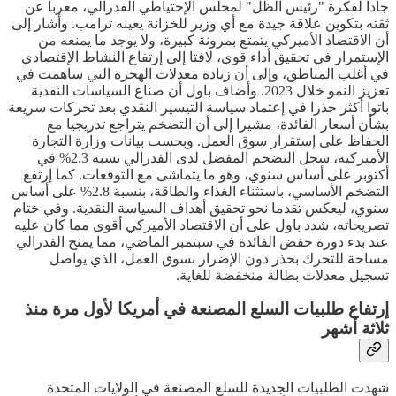
جادا لفكرة "رئيس الظل" لمجلس الإحتياطي الفدرالي، معربا عن
ثقته بتكوين علاقة جيدة مع أي وزير للخزانة يعينه ترامب. وأشار إلى
أن الاقتصاد الأميركي يتمتع بمرونة كبيرة، ولا يوجد ما يمنعه من
الإستمرار في تحقيق أداء قوي، لافتا إلى إرتفاع النشاط الإقتصادي
في أغلب المناطق، وإلى أن زيادة معدلات الهجرة التي ساهمت في
تعزيز النمو خلال 2023. وأضاف باول أن صناع السياسات النقدية
باتوا أكثر حذرا في إعتماد سياسة التيسير النقدي بعد تحركات سريعة
بشأن أسعار الفائدة، مشيرا إلى أن التضخم يتراجع تدريجيا مع
الحفاظ على إستقرار سوق العمل. وبحسب بيانات وزارة التجارة
الأميركية، سجل التضخم المفضل لدى الفدرالي نسبة 2.3% في
أكتوبر على أساس سنوي، وهو ما يتماشى مع التوقعات. كما إرتفع
التضخم الأساسي، باستثناء الغذاء والطاقة، بنسبة 2.8% على أساس
سنوي، ليعكس تقدما نحو تحقيق أهداف السياسة النقدية. وفي ختام
تصريحاته، شدد باول على أن الاقتصاد الأميركي أقوى مما كان عليه
عند بدء دورة خفض الفائدة في سبتمبر الماضي، مما يمنح الفدرالي
مساحة للتحرك بحذر دون الإضرار بسوق العمل، الذي يواصل
تسجيل معدلات بطالة منخفضة للغاية.
إرتفاع طلبيات السلع المصنعة في أمريكا لأول مرة منذ
ثلاثة أشهر
شهدت الطلبيات الجديدة للسلع المصنعة في الولايات المتحدة