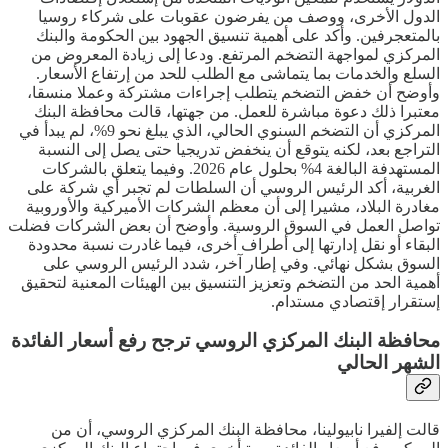
الدول الأخرى، ووصف من يفرضون عقوبات على شركاء روسيا
بالمتعجرفين. وأكد على أهمية تنسيق الجهود بين الحكومة والبنك
المركزي لمواجهة التضخم المرتفع. ودعا إلى زيادة المعروض من
السلع والخدمات بما يتماشى مع الطلب للحد من إرتفاع الأسعار.
وأوضح أن خفض التضخم يتطلب إجراءات مشتركة وعملا منسقا،
معتبرا ذلك دعوة مباشرة للعمل. من جهتها، قالت محافظة البنك
المركزي أن التضخم السنوي الحالي، الذي يبلغ نحو 9%، لم يبدأ في
التراجع بعد، لكنه يتوقع أن ينخفض تدريجيا حتى يصل إلى النسبة
المستهدفة البالغة 4% بحلول عام 2026. وفيما يتعلق بالشركات
الغربية، أكد الرئيس الروسي أن السلطات لم تجبر أي شركة على
مغادرة البلاد، مشيرا إلى أن معظم الشركات الأميركية والأوروبية
تواصل العمل في السوق الروسية. وأوضح أن بعض الشركات فضلت
البقاء أو نقل إدارتها إلى أطراف أخرى، فيما غادرت نسبة محدودة
السوق بشكل نهائي. وفي إطار آخر، شدد الرئيس الروسي على
أهمية الحد من التضخم وتعزيز التنسيق بين الهيئات المعنية لتحقيق
إستقرار إقتصادي مستدام.
محافظة البنك المركزي الروسي ترجح رفع أسعار الفائدة
الشهر الحالي
قالت إلفيرا نابيولينا، محافظة البنك المركزي الروسي، أن من