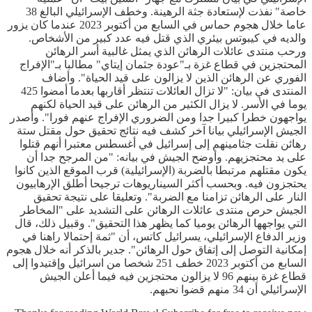
خاصة" نفذت لإستعادة جثة الرهينة. وخطف الإسرائيلي البالغ 38
عاما خلال هجوم حماس في السابع من أكتوبر 2023 عندما كان يزور
والديه في كيبوتس بيئري الذي قتل فيه عدد كبير من الأشخاص.
ورحب منتدى عائلات الرهائن الذي يمثل غالبية أسر الرهائن
المحتجزين في قطاع غزة بـ"عودة جثمان إيتاي" مطالبا بـ"الإفراج
الفوري عن الرهائن الذين لا يزالون على قيد الحياة". وأضاف
المنتدى في بيان: "لا تزال العائلات تنتظر أقاربها بعدما أمضوا 425
يوما في الأسر. لا يزال الكثير من الرهائن على قيد الحياة لكنهم
يواجهون خطرا كبيرا جدا ومن الضروري الإفراج عنهم فورا". وأصدر
الجيش الإسرائيلي بيانا آخر كشف فيه نتائج تحقيق حول مقتل ستة
رهائن نقلت جثامينهم إلى إسرائيل في أغسطس معتبرا أنهم قتلوا
على يد محتجزيهم. وأوضح الجيش في بيانه: "من المرجح جدا أن
يكون مقتلهم مرتبطا بالضربة (الإسرائيلية) قرب الموقع الذين كانوا
يحتجزون فيه. وبحسب أكثر السيناريوهات ترجيحا أطلق الإرهابيون
النار على الرهائن تزامنا مع الضربة". وتعليقا على نتيجة تحقيق
الجيش حرص منتدى عائلات الرهائن على التشديد على "المخاطر
التي يواجهها الرهائن يوميا كما يظهر هذا التحقيق". وقبيل ذلك، قال
وزير الدفاع الإسرائيلي، يسرائيل كاتس، أن "ثمة إحتمالا راهنا في
إمكانية التوصل إلى إتفاق حول الرهائن". جدير بالذكر أنه خلال هجوم
السابع من أكتوبر 2023 خطف 251 شخصا من اسرائيل وإقتيدوا إلى
قطاع غزة بينهم 96 لا يزالون محتجزين فيه فيما أعلن الجيش
الإسرائيلي أن 34 منهم قضوا نحبهم.