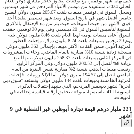
حتى نهاية شهر نوفمبر، مع توقعات بتجاوز حاجز ملياري دولار للعام
الحالي 2024، مستفيدة من موسم الأعياد المزدحم في شهر ديسمبر.
وسجل السوق في نوفمبر مبيعات بلغت 205.67 مليون دولار، ليصبح
خامس أفضل شهر في تاريخ السوق. ويعد شهر ديسمبر تقليديا أحد
أقوى الأشهر من حيث المبيعات، حيث يتزامن مع الإحتفال بالذكرى
السنوية لتأسيس السوق في 20 ديسمبر. وفي يوم 30 نوفمبر، حققت
السوق أعلى مبيعات يومية لهذا العام بلغت 8.46 مليون دولار، يليه
يوم 29 نوفمبر بمبيعات بلغت 8.24 مليون دولار. وإحتلت العطور
المرتبة الأولى ضمن الفئات الأكثر مبيعا، بإجمالي 362 مليون دولار،
مسجلة زيادة بنسبة 10% مقارنة بالعام الماضي. وجاءت المشروبات
في المركز الثاني بمبيعات بلغت 258.37 مليون دولار، تلتها التبغ
بزيادة 8% لتصل إلى 200.52 مليون دولار. وفي المركز الرابع،
إرتفعت مبيعات الذهب بنسبة 2% مقارنة بنفس الفترة من العام
الماضي لتصل إلى 194.57 مليون دولار. أما الإلكترونيات، فإحتلت
المرتبة الخامسة بمبيعات بلغت 134 مليون دولار. وتستعد "سوق دبي
الحرة" لشهر ديسمبر المزدحم، الذي يشهد إحتفالات الذكرى
السنوية الـ41 لتأسيسها، متوقعة تحقيق أرقام قياسية إضافية في
المبيعات.
223 مليار درهم قيمة تجارة أبوظبي غير النفطية في 9
أشهر