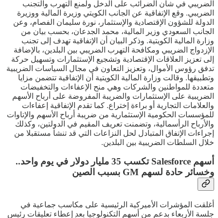
الضريبي في شأن الضرائب على الدخل ولمنع التهرب والتجنب
الضريبي. وقع الإتفاقية عن الجانب الكويتي وزيرة المالية ووزيرة
الدولة للشؤون الإقتصادية والإستثمار، نورة سليمان الفصام، وعن
الجانب السعودي وزير المالية، محمد الجدعان، بحسب بيان من
وزارة المالية الكويتية. وذكر البيان أن الإتفاقية تهدف إلى تجنب
الإزدواج الضريبي ومكافحة التهرب الضريبي بين البلدين، بالإضافة
إلى تعزيز العلاقات الإقتصادية وتشجيع الإستثمارات وتسهيل حركة
تدفق رؤوس الأموال، وتعزيز التعاون في مجال السياسات الضريبية
وتطبيقها. وقالت وزارة المالية الكويتية أن الإتفاقية تتضمن مزايا
متعددة للمواطنين والشركات وهي منح الإعفاءات والتخفيضات
الضريبية على الإستثمارات والضريبة المفروضة على أرباح الأسهم
والعلامات التجارية أو براءة إختراع. كما تقدم الإتفاقية إعفاءات
للمؤسسات الحكومية الإستثمارية من ضريبة أرباح الأسهم والإتاوات
والأرباح الرأسمالية، وتضمنت تعريف المقيم في الدولتين، وكذلك
إجراءات الإتفاق المتبادل لحل النزاعات التي قد تنشأ مستقبلا من
خلال السلطات الضريبية بين البلدين.
أسهم Salesforce تكسب 35 مليار دولار في يوم واحد..
وخسائر حادة لسهم GM بسبب الصين
أغلقت المؤشرات الأميركية الرئيسية على مكاسب جماعية في
جلسة الأربعاء بدعم من أسهم التكنولوجيا بعد إعطاء تعليقات رئيس