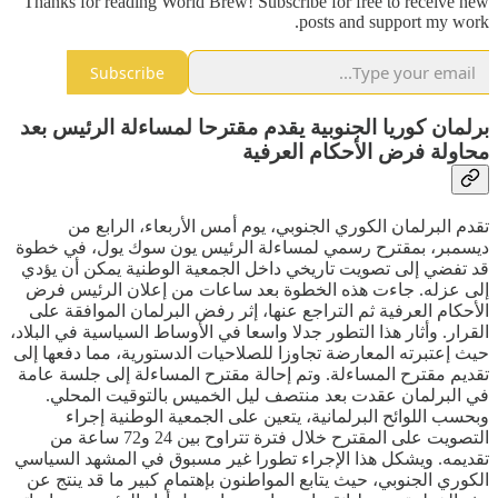
Thanks for reading World Brew! Subscribe for free to receive new
posts and support my work.
Subscribe
برلمان كوريا الجنوبية يقدم مقترحا لمساءلة الرئيس بعد
محاولة فرض الأحكام العرفية
تقدم البرلمان الكوري الجنوبي، يوم أمس الأربعاء، الرابع من
ديسمبر، بمقترح رسمي لمساءلة الرئيس يون سوك يول، في خطوة
قد تفضي إلى تصويت تاريخي داخل الجمعية الوطنية يمكن أن يؤدي
إلى عزله. جاءت هذه الخطوة بعد ساعات من إعلان الرئيس فرض
الأحكام العرفية ثم التراجع عنها، إثر رفض البرلمان الموافقة على
القرار. وأثار هذا التطور جدلا واسعا في الأوساط السياسية في البلاد،
حيث إعتبرته المعارضة تجاوزا للصلاحيات الدستورية، مما دفعها إلى
تقديم مقترح المساءلة. وتم إحالة مقترح المساءلة إلى جلسة عامة
في البرلمان عقدت بعد منتصف ليل الخميس بالتوقيت المحلي.
وبحسب اللوائح البرلمانية، يتعين على الجمعية الوطنية إجراء
التصويت على المقترح خلال فترة تتراوح بين 24 و72 ساعة من
تقديمه. ويشكل هذا الإجراء تطورا غير مسبوق في المشهد السياسي
الكوري الجنوبي، حيث يتابع المواطنون بإهتمام كبير ما قد ينتج عن