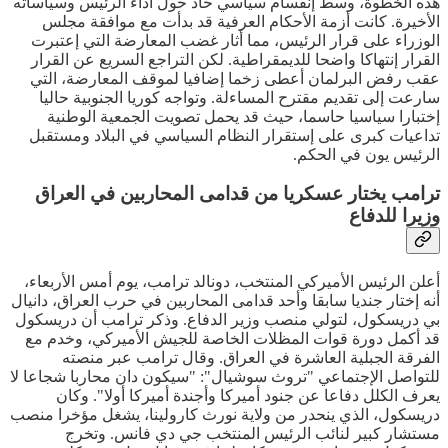
هذه الخطوة، وسط إنقسام سياسي حاد حول أداء الرئيس وسياساته
الأخيرة. كانت أزمة الأحكام العرفية قد بدأت مع موافقة مجلس
الوزراء على قرار الرئيس، مما أثار غضب المعارضة التي إعتبرت
القرار إنتهاكا واضحا للديمقراطية. لكن التراجع السريع عن القرار
عقب رفض البرلمان أعطى زخما إضافيا لموقف المعارضة، التي
سارعت إلى تقديم مقترح المساءلة. وتواجه كوريا الجنوبية حاليا
إختبارا سياسيا حاسما، حيث قد يحمل تصويت الجمعية الوطنية
تداعيات كبرى على إستقرار النظام السياسي في البلاد ومستقبل
الرئيس يون في الحكم.
ترامب يختار عسكريا من قدامى المحاربين في العراق
وزيرا للدفاع
أعلن الرئيس الأميركي المنتخب، دونالد ترامب، يوم أمس الأربعاء،
أنه إختار جنديا سابقا وأحد قدامى المحاربين في حرب العراق، دانيال
بي دريسكول، لتولي منصب وزير الدفاع. وذكر ترامب أن دريسكول
قد أكمل دورة قوات المظلات الخاصة للجيش الأميركي، وخدم مع
الفرقة الجبلية العاشرة في العراق. وقال ترامب عبر منصته
للتواصل الإجتماعي "تروث سوشيال": "سيكون دان محاربا شجاعا لا
يعرف الكلل دفاعا عن جنود أميركا وأجندة أميركا أولا". وكان
دريسكول، الذي ينحدر من ولاية نورث كارولينا، يشغل مؤخرا منصب
مستشار كبير لنائب الرئيس المنتخب جي دي فانس. وتخرج