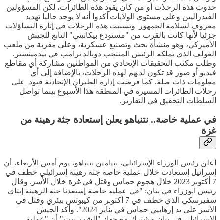
حدوث هذه الرحلات أو من كان يقود هذه الطائرات، لكن المسؤولين
الفيدراليين وعلى مستوى الولايات أكدوا أنه لا يوجد حاليا تهديد
معروف لسلامة الجمهور. وتسببت هذه الرحلات في إثارة التساؤلات
جزئيا لأنها كانت بالقرب من "مستودع بيكاتيني" التابع للجيش
الأميركي، وهو منشأة بحث وتصنيع عسكرية، وعلى مقربة من ملعب
الغولف الذي يملكه الرئيس المنتخب دونالد ترامب في بيدمينستر.
وطلب مكتب التحقيقات الإتحادي من المواطنين مشاركة أي مقاطع
فيديو أو صور قد تكون لديهم لهذه الرحلات، بالإضافة إلى أي
معلومات ذات صلة. كما فرضت إدارة الطيران الإتحادية قيودا على
رحلات الطائرات المسيرة في المنطقة هذا الأسبوع بينما تواصل
السلطات التحقيق في التقارير.
في عملية خاصة.. نتنياهو يعلن إستعادة جثة رهينة من
غزة
أعلن رئيس الوزراء الإسرائيلي، بنيامين نتنياهو، يوم أمس الأربعاء، أن
إسرائيل إستعادت خلال عملية خاصة جثة رهينة إسرائيلي خطف في
7 أكتوبر 2023 خلال هجوم حماس وقتل في غزة خلال الأسر. وقال
رئيس الوزراء في بيان: "في عملية خاصة إستعدنا جثة الرهينة إيتاي
سفيرسكي الذي خطف في 7 أكتوبر من كيبوتس بيئري وقتل في
الأسر على يد إرهابيي حماس في يناير 2024". وأكد الجيش
الإسرائيلي في بيان مشترك مع جهاز "الشين بيت" أن "عملية