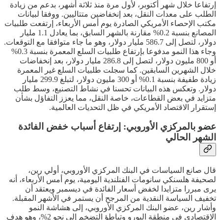
إرتفاعا خلال شهر أكتوبر، لأول مرة منذ ثلاثة أشهر، بدعم من زيادة
الطلب على معدات النقل، بعد إنخفاضين متتاليين. ووفقا لبيانات
مكتب الإحصاء الأمريكي الصادرة يوم أمس الأربعاء، إرتفعت طلبيات
المصانع بنسبة 0.2% مقارنة بالشهر السابق، بما يعادل 1.1 مليار
دولار، لتصل إلى 586.7 مليار دولار، وهو ما جاء متوافقا مع التوقعات.
وجاء هذا النمو مدفوعا بإرتفاع طلبيات السلع المعمرة بنسبة 0.3%
أو 800 مليون دولار، لتصل إلى 286.8 مليار دولار، بعد إنخفاضات
خلال الشهرين السابقين. كما سجلت طلبيات السلع غير المعمرة
زيادة طفيفة بنسبة 0.1% أو 300 مليون دولار، لتبلغ 299.9 مليار
دولار. وتعكس هذه البيانات تحسنا في نشاط التصنيع، وسط طلب
متزايد في بعض القطاعات، خاصة النقل، مما يعزز التفاؤل بشأن
إستقرار الاقتصاد الأمريكي في ظل التحديات العالمية.
عضو بالمركزي الأوروبي: إرتفاع أسباب خفض الفائدة
الشهر الحالي
قال صانع السياسات في البنك المركزي الأوروبي، أولي رين،
لصحيفة هلسنكي سانومات الفنلندية اليومية، يوم أمس الأربعاء، أنه
يرى مبررا متزايدا لخفض أسعار الفائدة في ديسمبر ويعتقد أن
تخفيف السياسة النقدية من المرجح أن يستمر في الأشهر المقبلة.
وأشار رين، عضو البنك المركزي الأوروبي، إلى هشاشة النمو
الإقتصادي في منطقة اليورو وتباطؤ التضخم إلى نحو 2%، وهو هدف