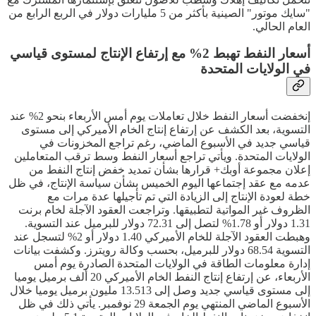
"سايك موتور" الصينية بأكثر من 5 مليارات دولار في الربع الرابع من
العام الحالي.
أسعار النفط تهبط 2% مع إرتفاع الإنتاج لمستوى قياسي
في الولايات المتحدة
إنخفضت أسعار النفط خلال تعاملات يوم أمس الأربعاء بنحو 2% عند
التسوية، بعد الكشف عن إرتفاع إنتاج الخام الأميركي إلى مستوى
قياسي جديد في الأسبوع الماضي، رغم تراجع المخزونات في
الولايات المتحدة. ويأتي تراجع أسعار النفط وسط ترقب المتعاملين
إعلان مجموعة أوبك+ قرارها بشأن تمديد خفض إنتاج النفط من
عدمه مع عقد إجتماعها اليوم الخميس بشأن سياسة الإنتاج، في ظل
خطة لعودة الإنتاج إلى الزيادة التي تم تأجيلها عدة مرات مع
الظروف غير المواتية لتطبيقها. وتراجعت العقود الآجلة لخام برنت
1.31 دولار أو 1.78% لتصل إلى 72.31 دولار للبرميل عند التسوية.
وهبطت العقود الآجلة للخام الأميركي 1.40 دولار أو 2% لتسجل عند
التسوية 68.54 دولار للبرميل، بحسب وكالة رويترز. وكشفت بيانات
إدارة معلومات الطاقة في الولايات المتحدة الصادرة يوم أمس
الأربعاء، عن إرتفاع إنتاج النفط الخام الأميركي 20 ألف برميل يوميا
إلى مستوى قياسي جديد وصل إلى 13.513 مليون برميل يوميا خلال
الأسبوع الماضي المنتهي يوم الجمعة 29 نوفمبر. يأتي ذلك في ظل