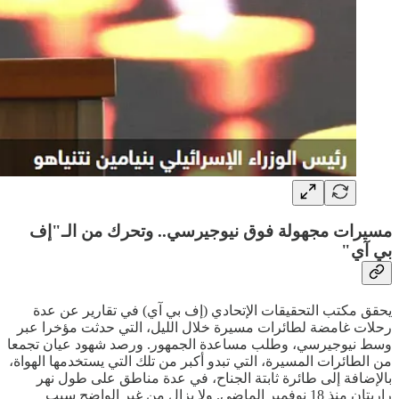
مسيرات مجهولة فوق نيوجيرسي.. وتحرك من الـ"إف
بي آي"
يحقق مكتب التحقيقات الإتحادي (إف بي آي) في تقارير عن عدة
رحلات غامضة لطائرات مسيرة خلال الليل، التي حدثت مؤخرا عبر
وسط نيوجيرسي، وطلب مساعدة الجمهور. ورصد شهود عيان تجمعا
من الطائرات المسيرة، التي تبدو أكبر من تلك التي يستخدمها الهواة،
بالإضافة إلى طائرة ثابتة الجناح، في عدة مناطق على طول نهر
راريتان منذ 18 نوفمبر الماضي. ولا يزال من غير الواضح سبب