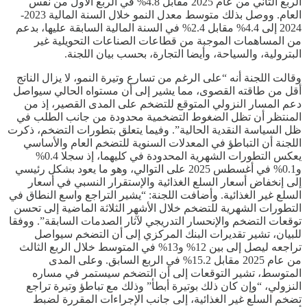
الربع الثاني من عام 2025 مقابل 4.8% في الربع الأول من نفس
العام. ووصل بذلك متوسط معدل النمو خلال السنة المالية 2023-
2024 إلى 4.4% مقابل 2.4% في السنة المالية السابقة عليها، بدعم
من المساهمات الموجبة من قطاعات الصناعات التحويلية غير
البترولية، والسياحة، وأيضا التجارة، بحسب بيان اللجنة.
وقالت اللجنة أنه “على الرغم من تسارع وتيرة النمو، لا يزال الناتج
أقل من طاقته القصوى، مما يشير إلى أن مستواه الحالي سيواصل
دعم المسار النزولي المتوقع للتضخم على المدى القصير، إذ من
المنتظر أن تظل الضغوط التضخمية محدودة من جانب الطلب في
ظل السياسة النقدية الحالية”. وفيما يتعلق بتطورات التضخم، ذكرت
اللجنة أن التباطؤ في المعدلات السنوية للتضخم العام والأساسي
يعكس التطورات الشهرية المحدودة في كليهما، إذ سجلا 0.4%
و0.1% في أغسطس 2025 على التوالي، وهو ما يعود بشكل رئيسي
إلى إنخفاض أسعار السلع الغذائية والإستقرار النسبي في أسعار
السلع غير الغذائية. وأضافت اللجنة: “يشير التراجع واسع النطاق في
التطورات الشهرية للتضخم خلال الأشهر الثلاثة الماضية إلى تحسن
توقعات التضخم والإنحسار التدريجي لآثار الصدمات السابقة”. ووفقا
للبيان، تشير تقديرات البنك المركزي إلى أن التضخم سيواصل
تراجعه ليصل إلى بين 12% و13% في المتوسط خلال الربع الثالث
من عام 2025 مقابل 15.2% في الربع السابق. وعلى المدى
المتوسط، تشير التوقعات إلى أن التضخم سيستمر في مساره
النزولي، “وإن كان ذلك بوتيرة أبطأ” وذلك مع تباطؤ وتيرة تراجع
تضخم السلع غير الغذائية، إلى جانب الإجراءات المقررة لضبط