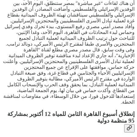
أن هناك لقاءات “غير مباشرة” بمصر ستنطلق، اليوم الأحد، بين
الوفدين الإسرائيلي والفلسطيني. وأضافت المصادر، أن الوفدين
الإسرائيلي والفلسطيني سيناقشان تهيئة الظروف الميدانية بقطاع
غزة لعملية تبادل الأسرى الفلسطينيين والمحتجزين الإسرائيليين.
وأفاد مصدر أمني مصري رفيع المستوى، ببدء تحرك وفدي إسرائيل
وحماس لبدء المحادثات في القاهرة، اليوم الأحد، وغدا الإثنين،
للتباحث حول ترتيب الظروف الميدانية لعملية التبادل لجميع
المحتجزين والأسرى طبقا لمقترح الرئيس الأميركي، دونالد ترامب.
وفى وقت سابق، قال مصدر مصري مطلع لقناة “القاهرة
الإخبارية”، أنه جاري الإعداد لبدء مناقشة توفير الظروف الميدانية
لعملية تبادل الأسرى الفلسطينيين والمحتجزين الإسرائيليين. وأعلنت
حركة حماس، موافقتها على الإفراج عن جميع المحتجزين
الإسرائيليين الأحياء والجثامين في قطاع غزة، وفق صيغة التبادل
الواردة في مقترح الرئيس الأميركي، مطالبة بتوفير الظروف
الميدانية لعملية التبادل، بما يحقق وقف الحرب والإنسحاب الكامل
من القطاع. وأكدت حماس في بيان لها، يوم الجمعة الماضية،
إستعدادها للدخول فورا، من خلال الوسطاء، في مفاوضات لمناقشة
الخطة.
إنطلاق أسبوع القاهرة الثامن للمياه 12 أكتوبر بمشاركة
95 منظمة دولية