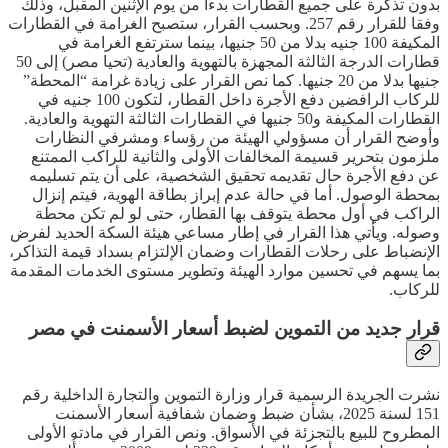
بدون تذكرة على جميع القطارات بدءا من يوم الإثنين المقبل، وذلك
وفقا للقرار رقم 257. وبحسب القرار، ستصبح الغرامة في القطارات
المكيفة 100 جنيه بدلا من 50 جنيها، بينما سترتفع الغرامة في
قطارات الدرجة الثالثة المجهزة بالتهوية والعادية (تحيا مصر) إلى 50
جنيها بدلا من 20 جنيها. كما نص القرار على زيادة غرامة “المحطة”
للركاب الرافضين دفع الأجرة داخل القطار، لتكون 100 جنيه في
القطارات المكيفة و50 جنيها في القطارات الثالثة التهوية والعادية.
وأوضح القرار أن مسؤولي الهيئة من رؤساء ومشرفي النظارات
ملزمون بتحرير قسيمة المخالفات الأولى والثانية للراكب الممتنع
عن دفع الأجرة حال تقديمه تحقيق الشخصية، على أن يتم تسليمه
بمحطة الوصول. أما في حالة عدم إبراز بطاقة الهوية، فيتم إنزال
الراكب في أول محطة يتوقف بها القطار، حتى لو لم تكن محطة
وصوله. ويأتي هذا القرار في إطار مساعي هيئة السكة الحديد لفرض
الإنضباط على رحلات القطارات وضمان الإلتزام بسداد قيمة التذاكر،
بما يسهم في تحسين موارد الهيئة وتطوير مستوى الخدمات المقدمة
للركاب.
قرار جديد من التموين لضبط أسعار الأسمنت في مصر
نشرت الجريدة الرسمية قرار وزارة التموين والتجارة الداخلية رقم
151 لسنة 2025، بشأن ضبط وضمان شفافية أسعار الأسمنت
المطروح للبيع بالتجزئة في الأسواق. ونص القرار في مادته الأولى