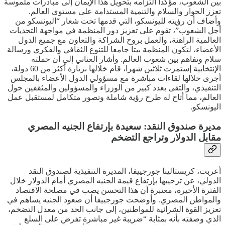
بين الشعوب، مؤكدا التزامه بتحويل هذا الإيمان إلى مبادرات ملموسة
تعزز الحوار والسلام والتنمية المستدامة على مستوى العالم.
وأضاف أن رؤيته لليونسكو، التي قدمها تحت شعار “اليونسكو من
أجل الشعوب”، تقوم على تعزيز دور المنظمة في مواجهة التحديات
العالمية الراهنة، والعمل بروح الشراكة والتعاون مع جميع الدول
الأعضاء، لتكون المنظمة بيتا جامعا للتنوع الثقافي والفكري ورسالة
سلام وتفاهم بين شعوب العالم. وأشار العناني إلى أن حملته
الإنتخابية إستمرت ثلاثين شهرا، قام خلالها بزيارة أكثر من 60 دولة،
أجرى خلالها لقاءات مباشرة مع مسؤولي الدول الأعضاء بالمجلس
التنفيذي، والتقى بعدد كبير من الوزراء والمسؤولين والمثقفين حول
العالم، مما أتاح له طرح رؤية شاملة وتصور متكامل لمستقبل عمل
اليونسكو.
مديرة صندوق النقد: سعيدة بإرتفاع الجنيه المصري
مقابل الدولار وتراجع التضخم
أعربت، كريستالينا جورجييفا، المديرة التنفيذية لصندوق النقد
الدولي، عن ترحيبها بإرتفاع قيمة الجنيه المصري أمام الدولار خلال
الفترة الأخيرة، معتبرة أن هذا التحسن يصب في مصلحة الاقتصاد
والمواطن المصري. وأوضحت جورجييفا أن صعود الجنيه يساهم في
تعزيز القوة الشرائية للمواطنين، إلى جانب الحد من معدل التضخم،
الذي وصفته بأنه بمثابة “ضريبة غير مباشرة تفرض على السلع