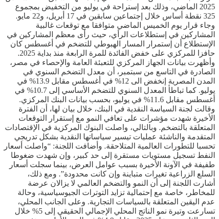
2025 الماضي، وذلك بعد إستراحة في يوليو من التخفيض بمجموع
325 نقطة أساس خلال إجتماعين سابقين في 17 أبريل، و22 مايو.
وجاء قرار يوم الخميس الماضي متوافقا مع توقعات غالبية
المشاركين في إستطلاعات الرأي، حيث رأى معظم المشاركين في
الإستطلاع أن إستمرار المسار الهبوطي للتضخم في أغسطس كان
حافزا للمركزي على خفض الفائدة للمرة الرابعة منذ بداية 2025.
وأظهرت بيانات الجهاز المركزي للتعبئة العامة والإحصاء في مصر،
الصادرة في التاسع من سبتمبر، أن معدل التضخم السنوي في
المدن المصرية إنخفض الى 12% في أغسطس مقابل 13.9% في
يوليو. كما تباطأ المعدل السنوي للتضخم الأساسي إلى 10.7% في
أغسطس مقابل 11.6% في يوليو، بحسب بيانات البنك المركزي.
وقالت لجنة السياسة النقدية في البنك، خلال بيان لها، أن الفترة
الأخيرة شهدت مؤشرات على تعافي النمو مع إستقرار التوقعات
المتعلقة بالتضخم. وبالتالي، واصلت البنوك المركزية في الإقتصادات
المتقدمة والناشئة عمليات تيسير سياساتها النقدية بشكل تدريجي
تحسبا للتطورات العالمية المتلاحقة. وأضافت اللجنة: “واصلت أسعار
النفط تسجيل مستويات مستقرة إلى حد كبير، وإن شهدت ضغوطا
طفيفة في الآونة الأخيرة بسبب عوامل العرض، بينما سجلت أسعار
السلع الزراعية تغيرات متباينة وإن كانت محدودة”. ومع ذلك،
أشارت اللجنة إلى أن النمو والتضخم العالمي لا يزالان عرضة
للمخاطر، خاصة مع إحتمالية تزايد التوترات الجيوسياسية، وحالة
عدم اليقين المتعلقة بالسياسات التجارية. وعلى الجانب المحلي،
تسارعت وتيرة نمو الناتج المحلي الإجمالي الحقيقي إلى 5% خلال