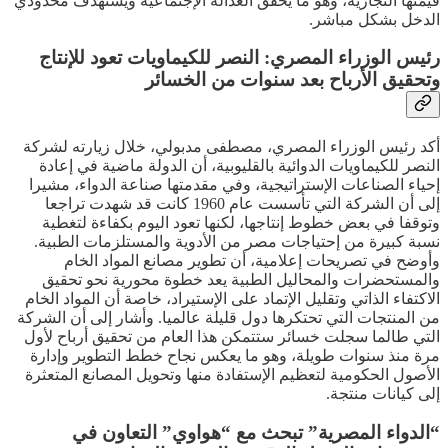
قيمتها التجارية، وهو ما يحقق العدالة الإجتماعية ويستهدف محدودي
الدخل بشكل مباشر.
رئيس الوزراء المصري: النصر للكيماويات تعود للإنتاج
وتحقيق الأرباح بعد سنوات من الخسائر
أكد رئيس الوزراء المصري، مصطفى مدبولي، خلال زيارته لشركة
النصر للكيماويات الدوائية بالقليوبية، أن الدولة ماضية في إعادة
إحياء الصناعات الإستراتيجية، وفي مقدمتها صناعة الدواء، مشيرا
إلى أن الشركة التي تأسست عام 1960 كانت قد شهدت تراجعا
وتوقفا في بعض خطوط إنتاجها، لكنها تعود اليوم بكفاءة لتغطية
نسبة كبيرة من إحتياجات مصر من الأدوية والمستلزمات الطبية.
وأوضح في تصريحات إعلامية، أن تطوير مصانع المواد الخام
والمستحضرات والمحاليل الطبية يعد خطوة محورية نحو تحقيق
الاكتفاء الذاتي وتقليل الإتماد على الإستيراد، خاصة أن المواد الخام
من المنتجات التي تحتكرها دول قليلة عالميا. وأشار إلى أن الشركة
التي طالما سجلت خسائر ستتمكن هذا العام من تحقيق أرباح لأول
مرة منذ سنوات طويلة، وهو ما يعكس نجاح خطط التطوير وإدارة
الأصول الحكومية لتعظيم الإستفادة منها وتحويل المصانع المتعثرة
إلى كيانات منتجة.
“الدواء المصرية” تبحث مع “هواوي” التعاون في