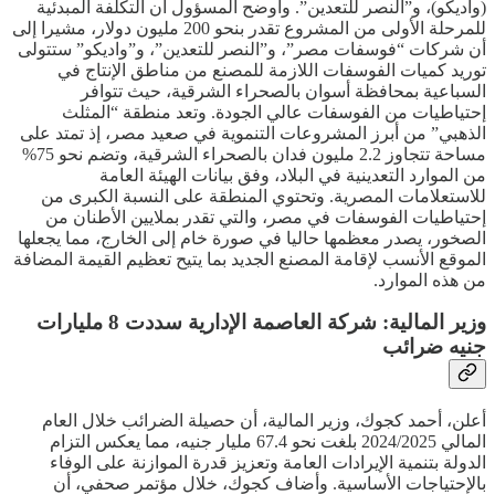
(واديكو)، و”النصر للتعدين”. وأوضح المسؤول أن التكلفة المبدئية
للمرحلة الأولى من المشروع تقدر بنحو 200 مليون دولار، مشيرا إلى
أن شركات “فوسفات مصر”، و”النصر للتعدين”، و”واديكو” ستتولى
توريد كميات الفوسفات اللازمة للمصنع من مناطق الإنتاج في
السباعية بمحافظة أسوان بالصحراء الشرقية، حيث تتوافر
إحتياطيات من الفوسفات عالي الجودة. وتعد منطقة “المثلث
الذهبي” من أبرز المشروعات التنموية في صعيد مصر، إذ تمتد على
مساحة تتجاوز 2.2 مليون فدان بالصحراء الشرقية، وتضم نحو 75%
من الموارد التعدينية في البلاد، وفق بيانات الهيئة العامة
للاستعلامات المصرية. وتحتوي المنطقة على النسبة الكبرى من
إحتياطيات الفوسفات في مصر، والتي تقدر بملايين الأطنان من
الصخور، يصدر معظمها حاليا في صورة خام إلى الخارج، مما يجعلها
الموقع الأنسب لإقامة المصنع الجديد بما يتيح تعظيم القيمة المضافة
من هذه الموارد.
وزير المالية: شركة العاصمة الإدارية سددت 8 مليارات
جنيه ضرائب
أعلن، أحمد كجوك، وزير المالية، أن حصيلة الضرائب خلال العام
المالي 2024/2025 بلغت نحو 67.4 مليار جنيه، مما يعكس التزام
الدولة بتنمية الإيرادات العامة وتعزيز قدرة الموازنة على الوفاء
بالإحتياجات الأساسية. وأضاف كجوك، خلال مؤتمر صحفي، أن