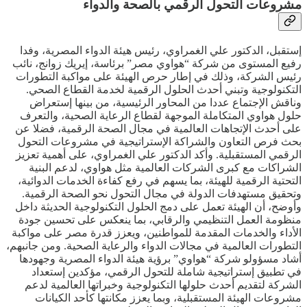
مشروعات التحول الرقمي بالصحة والدواء
إستقبل، الدكتور علي الغمراوي، رئيس هيئة الدواء المصرية، وفدا
رفيع المستوى من شركة “هواوي مصر” برئاسة، إيريك زوانج، نائب
رئيس الشركة، وذلك في إطار حرص الهيئة على مواكبة التطورات
التكنولوجية وتبني أحدث الحلول الرقمية لخدمة القطاع الصحي.
وناقش الإجتماع عددا من المحاور الرئيسية، من بينها إستعراض
حلول هواوي المتكاملة الموجهة لقطاع الرعاية الصحية، والتعرف
على أحدث الإتجاهات العالمية في مجال الصحة الرقمية، فضلا عن
بحث فرص التعاون والشراكة الإستراتيجية في مشروعات التحول
الرقمي المستقبلية. وأكد الدكتور علي الغمراوي، على أهمية تعزيز
الشراكات مع كبرى الشركات العالمية مثل هواوي، لدعم البنية
التحتية الرقمية للهيئة، بما يسهم في رفع كفاءة الخدمات الدوائية،
وتحقيق مستهدفات الدولة في مجال التحول نحو الصحة الرقمية.
وأوضح، أن الهيئة تعمل على دمج الحلول التكنولوجية الحديثة داخل
منظومة العمل التنظيمي والرقابي، بما ينعكس على تحسين جودة
الأداء والخدمات المقدمة للمواطنين، ويعزز قدرة مصر على مواكبة
التطورات العالمية في مجالات الدواء والرعاية الصحية. ومن جانبهم،
أشاد مسؤولو شركة “هواوي” برؤية هيئة الدواء المصرية وجهودها
في تطبيق إستراتيجية شاملة للتحول الرقمي، مؤكدين إستعداد
الشركة لتقديم أحدث حلولها التكنولوجية وخبراتها العالمية لدعم
مشروعات الهيئة المستقبلية، وبما يعزز مكانتها كأحد الكيانات