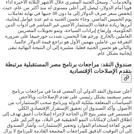
والخدمات”. وسجل الجنيه المصري خلال الأشهر الثلاثة الأخيرة أداء
قويا أمام الدولار، ليصل إلى أعلى مستوى له منذ أكثر من عام، حيث
إنخفض سعر صرف الدولار إلى ما دون 48 جنيها في نهاية تعاملات
يوم الخميس الماضي. وجاء تحسن الجنيه بدعم عدة عوامل إيجابية،
أبرزها زيادة تدفقات الإستثمار الأجنبي غير المباشر في أدوات الدين
الحكومية، وإرتفاع إيرادات السياحة، ونمو تحويلات المصريين
العاملين بالخارج. ورغم هذا التحسن، شددت جورجييفا على ضرورة
التفرقة بين عاملين مهمين الأول هو تراجع قيمة الدولار عالميا،
والثاني هو تحسن الجنيه فعليا، مشيرة إلى أن النتيجة النهائية تبقى
إيجابية بشكل عام.
صندوق النقد: مراجعات برنامج مصر المستقبلية مرتبطة
بتقدم الإصلاحات الإقتصادية
أعلن صندوق النقد الدولي أن المضي قدما في مراجعات برنامج
مصر سيعتمد بشكل رئيسي على تقدم الإصلاحات، وبالأخص
السياسات المتعلقة بملكية الدولة وبرنامج سحب الإستثمارات من
الأصول. وأكد الصندوق أن تحقيق الإستقرار الإقتصادي الكلي
المستمر في مصر يتيح الآن الحاجة لإجراء إصلاحات أعمق تهدف إلى
إطلاق العنان لإمكانات النمو الحقيقية في البلاد، مع التركيز على
تعزيز كفاءة إستخدام الموارد وتحفيز الإستثمارات. وأشار الصندوق
إلى أن التوقيت الدقيق للمراجعات المجمعة القادمة للبرنامج لا يزال