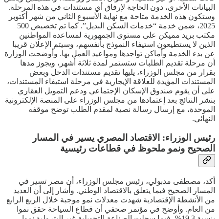
البيانات الأخرى، دون الحاجة لإرفاق أي مستندات في هذه المرحلة.
وستكون هذه الخدمة متاحة مع نهاية الأسبوع الثاني من شهر أكتوبر
2025، ضمن خدمة “خدمات السكن البديل”. كما تم تخصيص 500
مكتب بريد مميكن على مستوى الجمهورية لمساعدة المواطنين
الذين لا يستطيعون استيفاء النموذج بأنفسهم، وسيتم الإعلان قريبا
عن بدء الخدمة وأماكن تواجدها ومواعيد العمل بها. وأوضحت الوزارة
أن مرحلة تقديم الطلبات ستستمر لمدة ثلاثة أشهر، ويجوز مدها
بقرار من مجلس الوزراء، يليها تقديم مستندات الدخل وبعض
المستندات المؤيدة للعلاقة الإيجارية في مرحلة استيفاء المستندات،
على أن يقوم صندوق الإسكان الإجتماعي ودعم التمويل العقاري
بنشر النتائج بعد إعتمادها من مجلس الوزراء على المنصة الإلكترونية
الموحدة، مع إرسال رسالة نصية لمقدم الطلب توضح موقفه
النهائي.
رئيس الوزراء: الاقتصاد المصري يسير في المسار
الصحيح ونمو ملحوظ في قطاعات رئيسية
أكد، مصطفى مدبولي، رئيس مجلس الوزراء، أن مصر تسير في
المسار الصحيح فيما يتعلق بالاقتصاد الوطني. وأشار إلى أن العديد
من الأنشطة الإقتصادية شهدت معدلات نمو موجبة خلال الربع الرابع
من العام. وأوضح في مؤتمر صحفي أن قطاع السياحة حقق نموا
بنسبة 19.3%، فيما سجلت الصناعة التحويلية غير البترولية نموا