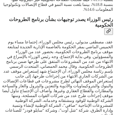
بنسبة 18.8%، بينما بلغت نسبة النمو في قطاع الإتصالات وتكنولوجيا
المعلومات 14.6%.
رئيس الوزراء يصدر توجيهات بشأن برنامج الطروحات
الحكومية
عقد، مصطفى مدبولي، رئيس مجلس الوزراء، إجتماعا مساء يوم
الخميس الماضي بمقر الحكومة بالعاصمة الإدارية الجديدة لمتابعة
موقف برنامج الطروحات الحكومية، بحضور عدد من الوزراء
والمسؤولين. وفي بداية الإجتماع، وجه رئيس الوزراء بالإسراع في
الانتهاء من عدد من المشروعات المتفق على طرحها ضمن برنامج
الطروحات الحكومية. وقال محمد الحمصاني، المتحدث الرسمي
بإسم رئاسة مجلس الوزراء، أن الإجتماع شهد إستعراض موقف عدد
من الشركات الجاري الانتهاء من إجراءات طرحها، إلى جانب
إستعراض الموقف النهائي لطرح مشروعات في قطاعات الإتصالات
والبنوك والبتروكيماويات والأدوية والتعدين والبترول والغاز والسياحة
والمطارات والقطاع العقاري وغيرها. وأضاف أن الإجتماع تناول أيضا
موقف إجراءات طرح عدد من شركات القوات المسلحة، ومنها
الشركة الوطنية للوقود ومشتقاته وخدماته، الشركة الوطنية
للمشروعات الإنتاجية “صافي”، الشركة الوطنية لإنشاء وتنمية
وإدارة الطرق، شركة “شل أوت”، وشركة “سايلو فودز” للصناعات