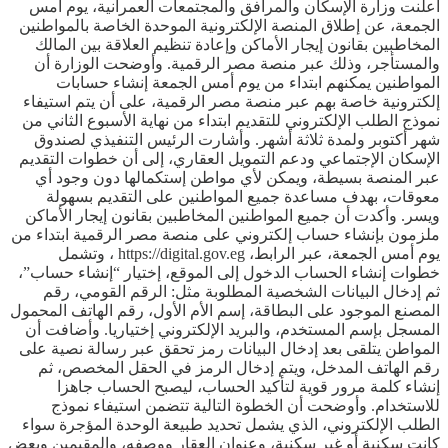
أعلنت وزارة الإسكان والمرافق والمجتمعات العمرانية، يوم أمس
الجمعة، عن إطلاق المنصة الإلكترونية الموحدة الخاصة بالمواطنين
المخاطبين بقانون إيجار الأماكن وإعادة تنظيم العلاقة بين المالك
والمستأجر، وذلك عبر منصة مصر الرقمية. وأوضحت الوزارة أن
المواطنين يمكنهم ابتداء من يوم أمس الجمعة إنشاء حسابات
إلكترونية خاصة بهم عبر منصة مصر الرقمية، على أن يتم استيفاء
نموذج الطلب الإلكتروني للتقديم ابتداء من نهاية الأسبوع الثاني من
شهر أكتوبر ولمدة ثلاثة أشهر. وأشارت الرئيس التنفيذي لصندوق
الإسكان الإجتماعي ودعم التمويل العقاري، إلى أن خطوات التقديم
عبر المنصة بسيطة، ويمكن لأي مواطن إستكمالها دون وجود أي
معوقات، بهدف مساعدة جميع المواطنين على التقديم بسهولة
ويسر. وأكدت أن جميع المواطنين المخاطبين بقانون إيجار الأماكن
ملزمون بإنشاء حساب إلكتروني على منصة مصر الرقمية ابتداء من
يوم أمس الجمعة، عبر الرابط، https://digital.gov.eg ، وتشمل
خطوات إنشاء الحساب الدخول إلى الموقع، إختيار “إنشاء حساب”،
ثم إدخال البيانات الشخصية المطلوبة مثل: الرقم القومي، رقم
المصنع الموجود على البطاقة، إسم الأم الأول، رقم الهاتف المحمول
المسجل بإسم المستخدم، والبريد الإلكتروني إختياريا. وأضافت أن
المواطن يتلقى بعد إدخال البيانات رمز تحقق عبر رسالة نصية على
رقم الهاتف المدخل، ويتم إدخال الرمز في الحقل المخصص، ثم
إنشاء كلمة مرور قوية لتأكيد الحساب، ليصبح الحساب جاهزا
للاستخدام. وأوضحت أن الخطوة التالية تتضمن استيفاء نموذج
الطلب الإلكتروني، الذي يشمل تحديد طبيعة الوحدة المؤجرة سواء
كانت سكنية أو غير سكنية، وعنوان العقار ووصفه، والمقيمين وبعض