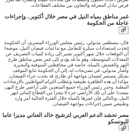
فرص تبادل المعرفة والتعاون بين مختلف القطاعات.
غمر مناطق بمياه النيل في مصر خلال أكتوبر.. وإجراءات
عاجلة من الحكومة
قال، مصطفى مدبولي، رئيس مجلس الوزراء المصري، أن الحكومة
إتخذت إستعدادات مبكرة للتعامل مع تداعيات فيضان النيل، موضحا
أن التوقعات خلال شهر أكتوبر تشير إلى زيادة كميات التصريف عن
المعدلات المتوسطة، وهو ما قد يؤدي إلى غمر بعض مناطق طرح
النهر والعشش بالمياه، خاصة في محافظتي المنوفية والبحيرة.
وأشار مدبولي، في تصريحات له، إلى أن الحكومة تتابع الموقف
بشكل مستمر لضمان مواجهة أي طارئ قد يحدث جراء الفيضان،
مؤكدا أن هذه الظاهرة طبيعية وتتطلب التزام المواطنين بالإرشادات
المعلنة. وحذر رئيس الوزراء جميع المتعدين على أراضي طرح النهر،
مشددا على أن تلك الأراضي جزء لا يتجزأ من القطاع المائي لنهر
النيل، وبالتالي فإن غمرها بالمياه خلال الفترة الحالية أمر وارد
وطبيعي ضمن إجراءات مواجهة الفيضان.
مصر تحشد الدعم العربي لترشيح خالد العناني مديرا عاما
لليونسكو