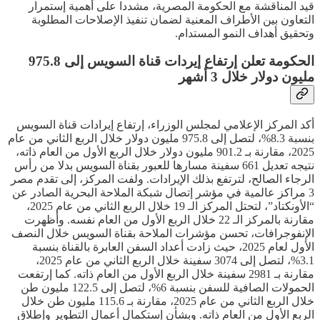
قيد المناقشة مع الحكومة المصرية، مشددا على أهمية إستمرار
التعاون بين الأطراف المعنية لضمان تنفيذ الإصلاحات المطلوبة
وتحقيق أهداف النمو المستدام.
الحكومة تعلن إرتفاع إيردات قناة السويس إلى 975.8
مليون دولار خلال 3 أشهر
أكد المركز الإعلامي لمجلس الوزراء، إرتفاع إيرادات قناة السويس
بنسبة 8.3%، لتصل إلى 975.8 مليون دولار خلال الربع الثاني من عام
2025، مقارنة بـ 901.2 مليون دولار خلال الربع الأول من العام ذاته،
نتيجه تعديل 661 سفينة مسارها للعبور بقناة السويس بدلا من رأس
الرجاء الصالح، لترتفع بذلك الإيرادات. ولفت المركز، إلى تقدم مصر
3 مراكز عالمية في مؤشر إتصال شبكة الملاحة البحرية الصادر عن
“الأونكتاد”، لتحتل المركز الـ 19 خلال الربع الثاني من عام 2025،
مقارنة بالمركز الـ 22 خلال الربع الأول من العام نفسه. وأظهرت
الإنفوجرافات، تحسن مؤشرات الملاحة بقناة السويس خلال النصف
الأول لعام 2025، حيث زادت أعداد السفن العابرة بالقناة بنسبة
3.1%، لتصل إلى 3074 سفينة خلال الربع الثاني من عام 2025،
مقارنة بـ 2981 سفينة خلال الربع الأول من العام ذاته. كما إرتفعت
الحمولات الصافية للسفن بنسبة 6%، لتصل إلى 122.5 مليون طن
خلال الربع الثاني من عام 2025، مقارنة بـ 115.6 مليون طن خلال
الربع الأول من العام ذاته. وبشأن إستكمال أعمال التطوير وإطلاق