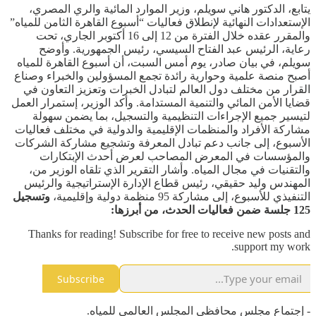
يتابع، الدكتور هاني سويلم، وزير الموارد المائية والري المصري،
الإستعدادات النهائية لإنطلاق فعاليات “أسبوع القاهرة الثامن للمياه”
والمقرر عقده خلال الفترة من 12 إلى 16 أكتوبر الجاري، تحت
رعاية، الرئيس عبد الفتاح السيسي، رئيس الجمهورية. وأوضح
سويلم، في بيان صادر، يوم أمس السبت، أن أسبوع القاهرة للمياه
أصبح منصة علمية وحوارية رائدة تجمع المسؤولين والخبراء وصناع
القرار من مختلف دول العالم لتبادل الخبرات وتعزيز التعاون في
قضايا الأمن المائي والتنمية المستدامة. وأكد الوزير، إستمرار العمل
لتيسير جميع الإجراءات التنظيمية والتسجيل، بما يضمن سهولة
مشاركة الأفراد والمنظمات الإقليمية والدولية في مختلف فعاليات
الأسبوع، إلى جانب دعم تبادل المعرفة وتشجيع مشاركة الشركات
والمؤسسات في المعرض المصاحب لعرض أحدث الإبتكارات
والتقنيات في مجال المياه. وأشار التقرير الذي تلقاه الوزير من،
المهندس وليد حقيقي، رئيس قطاع الإدارة الإستراتيجية والرئيس
التنفيذي للأسبوع، إلى مشاركة 95 منظمة دولية وإقليمية،
وتسجيل
125 جلسة ضمن فعاليات الحدث، من أبرزها:
Thanks for reading! Subscribe for free to receive new posts and
support my work.
Subscribe
- إجتماع مجلس محافظي المجلس العالمي للمياه.