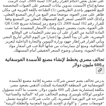
على تعديل بعض أحكام القرار رقم 339 لسنة 2009، حيث أُلزمت
مصانع إنتاج الأسمنت بتدوين بيانات التسعير على العبوات المخصصة
للبيع للجمهور بإحدى الطريقتين: (1) الطباعة باللغة العربية في مكان
ظاهر على صدر العبوة، موضحا سعر البيع من أرض المصنع الفعلي،
وكذلك الحد الأقصى لسعر البيع للمستهلك المعلن من المصنع وفقا
للقرار رقم 162 لسنة 2009. (2) وضع رمز إستجابة سريع QR Code
على العبوة، بحيث يتضمن جميع بيانات الأسعار المعتمدة. كما نصت
المادة الثانية من القرار على أن يتم نشر التعليمات في الوقائع
المصرية، على أن يبدأ العمل بها إعتبارا من اليوم التالي لتاريخ النشر.
ويأتي القرار في إطار جهود وزارة التموين والتجارة الداخلية لتعزيز
الشفافية، ومنع أي ممارسات من شأنها التلاعب في أسعار مواد
البناء الحيوية، وضمان وضوح السعر الحقيقي أمام المستهلك.
تحالف مصري يخطط لإنشاء مصنع للأسمدة الفوسفاتية
بـ600 مليون دولار
يدرس تحالف يضم خمس شركات مصرية إقامة مصنع للأسمدة
الفوسفاتية في المنطقة الإقتصادية للمثلث الذهبي بصعيد مصر،
بتكلفة إستثمارية تصل إلى 600 مليون دولار، بحسب ما أكده مسؤول
حكومي لوكالة بلومبرج. ويضم التحالف: شركة “المالية والصناعية”
المدرجة في البورصة المصرية، إلى جانب شركات حكومية تشمل
“فوسفات مصر”، و”الوادي الجديد للثروة المعدنية والطفلة الزيتية”