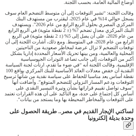
أوضاع المالية العامة، بحسب اللجنة.
وقالت اللجنة: “تشير التوقعات إلى أن متوسط التضخم العام سوف
يسجل حوالي 14% في عام 2025، ليقترب من مستهدف البنك
المركزي المصري بحلول الربع الرابع من عام 2026”. ويستهدف
البنك المركزي معدل تضخم 7% (± 2 نقطة مئوية) في الربع الرابع
من عام 2026، على أن يصل إلى 5% (± 2 نقطة مئوية) في الربع
الرابع من عام 2028، في المتوسط. ومع ذلك، أشارت اللجنة إلى أن
توقعات التضخم لا تزال عرضة لمخاطر صعودية من الناحيتين
المحلية والعالمية، ومن بينها تحريك الأسعار المحددة إداريا بشكل
أكبر من التوقعات، إلى جانب تصاعد التوترات الجيوسياسية
الإقليمية. وقالت اللجنة أنه “في ضوء ما تقدم، ارتأت لجنة السياسة
النقدية أن خفض معدلات العائد الأساسية للبنك المركزي بواقع 100
نقطة أساس يعد مناسبا للحفاظ على سياسة نقدية من شأنها ترسيخ
التوقعات ودعم المسار النزولي للتضخم المتوقع”. وأضافت أنها
“سوف تواصل تقييم قراراتها بشأن وتيرة التيسير النقدي على
أساس كل إجتماع على حدة، مع التأكيد على أن هذه القرارات تعتمد
على التوقعات والمخاطر المحيطة بها وما يستجد من بيانات”.
لساكني الإيجار القديم في مصر.. طريقة الحصول على
وحدة بديلة إلكترونيا