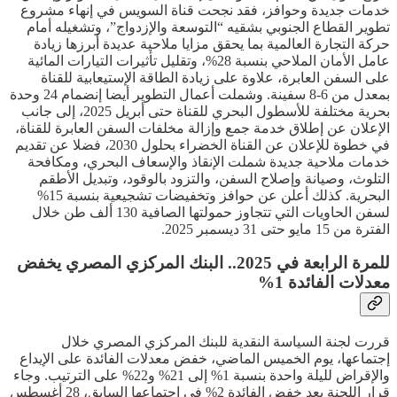
خدمات جديدة وحوافز، فقد نجحت قناة السويس في إنهاء مشروع
تطوير القطاع الجنوبي بشقيه “التوسعة والإزدواج”، وتشغيله أمام
حركة التجارة العالمية بما يحقق مزايا ملاحية عديدة أبرزها زيادة
عامل الأمان الملاحي بنسبة 28%، وتقليل تأثيرات التيارات المائية
على السفن العابرة، علاوة على زيادة الطاقة الإستيعابية للقناة
بمعدل من 6-8 سفينة. وشملت أعمال التطوير أيضا إنضمام 24 وحدة
بحرية مختلفة للأسطول البحري للقناة حتى أبريل 2025، إلى جانب
الإعلان عن إطلاق خدمة جمع وإزالة مخلفات السفن العابرة للقناة،
في خطوة للإعلان عن القناة الخضراء بحلول 2030، فضلا عن تقديم
خدمات ملاحية جديدة شملت الإنقاذ والإسعاف البحري، ومكافحة
التلوث، وصيانة وإصلاح السفن، والتزود بالوقود، وتبديل الأطقم
البحرية. كذلك أعلن عن حوافز وتخفيضات تشجيعية بنسبة 15%
لسفن الحاويات التي تتجاوز حمولتها الصافية 130 ألف طن خلال
الفترة من 15 مايو حتى 31 ديسمبر 2025.
للمرة الرابعة في 2025.. البنك المركزي المصري يخفض
معدلات الفائدة 1%
قررت لجنة السياسة النقدية للبنك المركزي المصري خلال
إجتماعها، يوم الخميس الماضي، خفض معدلات الفائدة على الإيداع
والإقراض لليلة واحدة بنسبة 1% إلى 21% و22% على الترتيب. وجاء
قرار اللجنة بعد خفض الفائدة 2% في إجتماعها السابق، 28 أغسطس