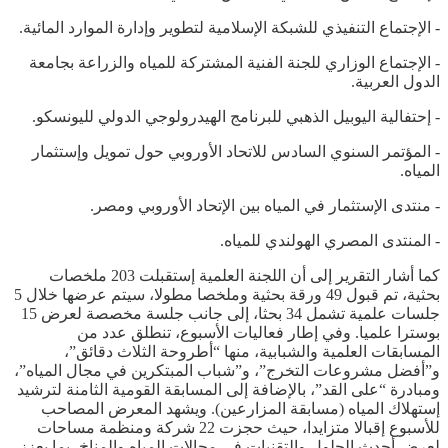
- الإجتماع التنفيذي للشبكة الإسلامية لتطوير وإدارة الموارد المائية.
- الإجتماع الوزاري للجنة الفنية المشتركة للمياه والزراعة بجامعة
الدول العربية.
- إحتفالية اليوبيل الذهبي للبرنامج الهيدرولوجي الدولي لليونسكو.
- المؤتمر السنوي السادس للاتحاد الأوروبي حول تمويل وإستثمار
المياه.
- منتدى الإستثمار في المياه بين الإتحاد الأوروبي ومصر.
- المنتدى المصري الهولندي للمياه.
كما أشار التقرير إلى أن اللجنة العلمية إستقبلت 203 ملخصات
بحثية، تم قبول 49 ورقة بحثية وملخصا مطولا، سيتم عرضها خلال 5
جلسات علمية تشمل 34 بحثا، إلى جانب جلسة مخصصة لعرض 15
بوسترا علميا. وفي إطار فعاليات الأسبوع، تنطلق عدد من
المسابقات العلمية والشبابية، منها “أطروحة الثلاث دقائق”،
و”أفضل مشروعات التخرج”، و”شباب المبتكرين في مجال المياه”،
ومبادرة “على القد”، بالإضافة إلى المسابقة القومية الثامنة لترشيد
إستهلاك المياه (مسابقة المزارعين). ويشهد المعرض المصاحب
للأسبوع إقبالا متزايدا، حيث حجزت 22 شركة ومنظمة مساحات
لعرض أحدث الحلول والتقنيات في مجالات المياه والمناخ، بما يعزز