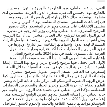
التقى، بدر عبد العاطي، وزير الخارجية والهجرة وشئون المصريين
بالخارج، يوم الخميس الماضي، بسفراء الدول العربية المعتمدين لدى
منظمة اليونسكو، وذلك خلال زيارته إلى باريس لترؤس وفد مصر
في إجتماعات المجلس التنفيذي للمنظمة، يوم 6 أكتوبر، والتي
ستشهد الإنتخابات على منصب مدير عام اليونسكو، وذلك بحضور
المرشح المصري، خالد العناني. وأعرب وزير الخارجية عن تقديره
لدعم الدول العربية لترشيح خالد العناني، مشيرا إلى أن هذا الترشيح
يمثل أهمية بالغة للدول العربية والأفريقية، ويجسد عمليا ثقل التراث
المشترك لهذه الدول وإسهاماتها الثقافية عبر التاريخ، ودورها في
تعزيز الحوار بين الحضارات. كما أكد إعتزازه بقرار جامعة الدول
العربية على مستوى القمة في مايو 2024 بتأييد ترشيح العناني
بإعتباره المرشح العربي الوحيد لهذا المنصب، موضحا أنها المرة
الأولى التي يحظى فيها مرشح بإجماع عربي واسع بهذا الشكل، إيمانا
بأهمية القيادة العربية لليونسكو في المرحلة المقبلة. وخلال اللقاء،
إستعرض عبد العاطي السجل المهني الطويل للمرشح المصري
وإنجازاته البارزة في مجال الثقافة والتراث والتواصل الحضاري، كما
عرض الرؤية المصرية لليونسكو التي تركز على حماية التراث ونشر
العلم والدفاع عن حرية التعبير وتعزيز الحوار والسلام بين الحضارات
المختلفة، مؤكدا قدرة العناني على تجسيد هذه الرؤية. من جانبه، عبر
خالد العناني عن إمتنانه العميق للدعم العربي الواسع لترشيحه منذ
إعلانه في أبريل 2023، مشددا على أن ما يجمع الدول الأعضاء في
اليونسكو هو إيمانها بأهمية الثقافة والتعليم والعلوم كجسور للتواصل