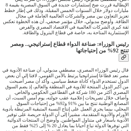
الإيطالية قررت ضخ إستثمارات جديدة في السوق المصرية بقيمة 8
مليارات دولار خلال السنوات الخمس المقبلة، وذلك في إطار خطط
تعزيز التعاون بين مصر والشركات العالمية العاملة في مجال
الطاقة. وأوضح مدبولي، خلال مؤتمر صحفي، أن هذه الخطوة تعكس
ثقة كبرى الشركات العالمية في الاقتصاد المصري والفرص
الإستثمارية المتاحة به، خاصة في قطاع البترول والطاقة.
رئيس الوزراء: صناعة الدواء قطاع إستراتيجي.. ومصر
تنتج 92% من إحتياجاتها
قال رئيس الوزراء المصري، مصطفي مدبولي، أن صناعة الأدوية في
مصر تعد قطاعا إستراتيجيا يرتبط بالأمن القومي، لافتا إلى أن بعض
الدول تستخدم الدواء كأداة ضغط سياسي. وأكد أن مصر أصبحت
من أكبر الدول المنتجة للأدوية في المنطقة والعالم، إذ يضم السوق
المصري أكثر من 180 شركة في القطاعين الحكومي والخاص.
وأضاف خلال تصريحات إعلامية عقب جولته، يوم أمس السبت، أن
المصانع الوطنية تنتج ما بين %91 و92% من إحتياجات السوق
المحلي، بينما يجري العمل على إنتاج النسبة المتبقية المرتبطة بأدوية
الأورام والأدوية المتقدمة، مشيرا إلى أن الدولة حريصة على توفير
الأدوية بأسعار في متناول المواطنين. وأوضح أن المنتجات الدوائية
التي توفرها الدولة تباع أحيانا بما يعادل 20 % إلى 25% فقط من