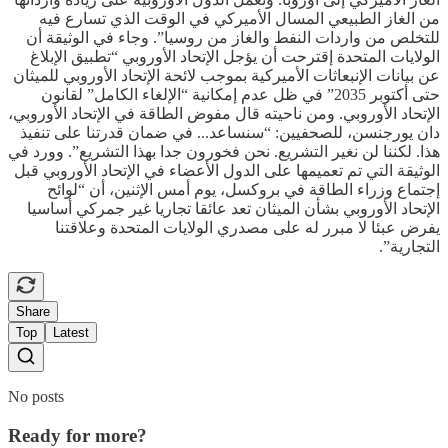
من الغاز الطبيعي المسال الأميركي في الوقت الذي تسارع فيه
للتخلص من واردات النفط والغاز من روسيا”. وجاء في الوثيقة أن
الولايات المتحدة إقترحت أن يؤجل الإتحاد الأوروبي “تطبيق الإبلاغ
عن بيانات الإنبعاثات الأميركية بموجب لائحة الإتحاد الأوروبي للميثان
حتى أكتوبر 2035” في ظل عدم إمكانية “الإلغاء الكامل” لقانون
الإتحاد الأوروبي. ومن ناحيته قال مفوض الطاقة في الإتحاد الأوروبي،
دان يورجنسن، للصحفيين: “سنساعد... في ضمان قدرتنا على تنفيذ
هذا. لكننا لن نغير التشريع. نحن فخورون جدا بهذا التشريع”. وورد في
الوثيقة التي تم تعميمها على الدول الأعضاء في الإتحاد الأوروبي قبل
إجتماع وزراء الطاقة في بروكسل، يوم أمس الإثنين، أن “لوائح
الإتحاد الأوروبي بشأن الميثان تعد عائقا تجاريا غير جمركي أساسيا
يفرض عبئا لا مبرر له على مصدري الولايات المتحدة وعلاقتنا
التجارية”.
Share
Top
Latest
No posts
Ready for more?