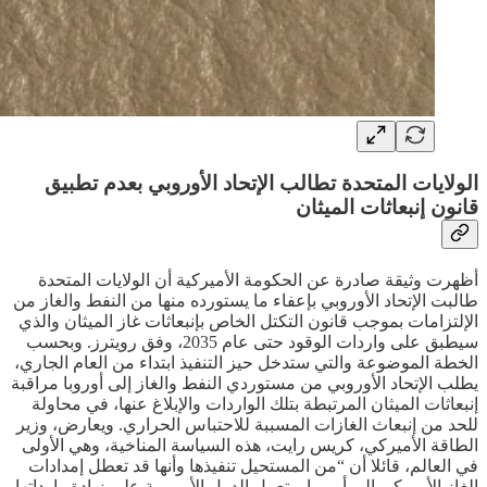
الولايات المتحدة تطالب الإتحاد الأوروبي بعدم تطبيق
قانون إنبعاثات الميثان
أظهرت وثيقة صادرة عن الحكومة الأميركية أن الولايات المتحدة
طالبت الإتحاد الأوروبي بإعفاء ما يستورده منها من النفط والغاز من
الإلتزامات بموجب قانون التكتل الخاص بإنبعاثات غاز الميثان والذي
سيطبق على واردات الوقود حتى عام 2035، وفق رويترز. وبحسب
الخطة الموضوعة والتي ستدخل حيز التنفيذ ابتداء من العام الجاري،
يطلب الإتحاد الأوروبي من مستوردي النفط والغاز إلى أوروبا مراقبة
إنبعاثات الميثان المرتبطة بتلك الواردات والإبلاغ عنها، في محاولة
للحد من إنبعاث الغازات المسببة للاحتباس الحراري. ويعارض، وزير
الطاقة الأميركي، كريس رايت، هذه السياسة المناخية، وهي الأولى
في العالم، قائلا أن “من المستحيل تنفيذها وأنها قد تعطل إمدادات
الغاز الأميركي إلى أوروبا. وتعمل الدول الأوروبية على زيادة وارداتها