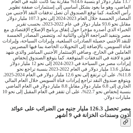
13.7 مليار دولار أو بنسبة 14.6% مقارنة بما كانت عليه في العام
الماضي، وهو ما يعود بشكل أساسي إلى إستثمارات صفقة تطوير
رأس الحكمة. كما توقع الصندوق أن تصل تدفقات النقد الأجنبي من
المصادر الخمسة خلال العام 2023-2024 إلى نحو 107.3 مليار دولار
مقابل نحو 93.6 مليار دولار في عام 2022-2023، بحسب تقرير
الخبراء الذي أصدره مؤخرا حول إتفاق برنامج الإصلاح الإقتصادي مع
مصر وتنفيذ المراجعة الأولى والثانية له. وتتضمن المصادر الخمسة
للنقد الأجنبي حصيلة الصادرات السلعية، وإيرادات السياحة، وإيرادات
قناة السويس، بالإضافة إلى التحويلات الخاصة بما فيها المصريين
العاملين في الخارج، وصافي الإستثمار الأجنبي المباشر والذي شهد
قفزة لافتة في التدفقات المتوقعة. كما يتوقع الصندوق إنخفاض
إيرادات مصر من السياحة في 2023-2024 إلى نحو 12 مليار دولار
مقابل 13.6 مليار دولار في العام 2022-2023 بنسبة تراجع نحو
11.8%، على أن ترتفع إلى نحو 12.6 مليار دولار في العام 2024-2025.
ويتوقع صندوق النقد تراجع إيرادات قناة السويس خلال العام المالي
الجاري إلى 6.8 مليار دولار مقابل 8.8 مليار دولار في العام الماضي
بنسبة إنخفاض نحو 22.7%، على أن تقفز في العام المقبل إلى نحو 10
مليارات دولار.
مصر تحصل 126.3 مليار جنيه من الضرائب على عوائد
أذون وسندات الخزانة في 9 أشهر