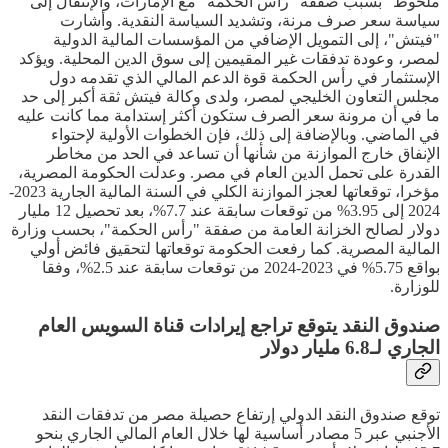
ملحوظ" بسبب صفقة "رأس الحكمة" مع الإمارات، والإنتقال إلى
سياسة سعر صرف مرنة، وتشديد السياسة النقدية. وأشارت
"فيتش"، إلى التمويل الإضافي من المؤسسات المالية الدولية
لمصر، وعودة تدفقات غير المقيمين إلى سوق الدين المحلية. ويؤكد
الإستثمار في رأس الحكمة قوة الدعم المالي الذي تقدمه دول
مجلس التعاون الخليجي لمصر، ولدى وكالة فيتش ثقة أكبر إلى حد
ما في أن مرونة سعر الصرف ستكون أكثر إستدامة مما كانت عليه
في الماضي. وبالإضافة إلى ذلك، فإن الخطوات الأولية لإحتواء
الإنفاق خارج الموازنة من شأنها أن تساعد في الحد من مخاطر
القدرة على تحمل الدين العام في مصر. وعدلت الحكومة المصرية،
مؤخرا، توقعاتها لعجز الموازنة الكلي في السنة المالية الجارية 2023-
2024 إلى 3.95% من توقعات سابقة عند 7.7%، بعد تحصيل 12 مليار
دولار لصالح الخزانة العامة من صفقة "رأس الحكمة"، بحسب وزارة
المالية المصرية. كما رفعت الحكومة توقعاتها لتحقيق فائض أولي
بواقع 5.75% في 2023-2024 من توقعات سابقة عند 2.5%، وفقا
للوزارة.
صندوق النقد يتوقع تراجع إيرادات قناة السويس العام
الجاري لـ6.8 مليار دولار
توقع صندوق النقد الدولي إرتفاع حصيلة مصر من تدفقات النقد
الأجنبي عبر 5 مصادر أساسية لها خلال العام المالي الجاري بنحو