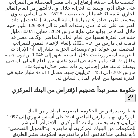
كشفت بيانات حديثة، إرتفاع إيرادات مصر المحصلة من الضرائب
على عوائد أذون وسندات الخزانة خلال أول 9 أشهر من العام المالي
الجاري بقيمة 46.31 مليار جنيه بنسبة 57.8%، على أساس سنوي.
وبحسب تقرير صادر عن وزارة المالية المصرية، إرتفعت إيرادات
الضرائب على عوائد أذون وسندات الخزانة إلى 126.389 مليار جنيه
خلال المدة من يوليو حتى نهاية مارس 2024، مقابل 80.078 مليار
جنيه في الفترة نفسها من العام المالي الماضي. وكانت مصر قد
قامت في مارس من عام 2021، بإلغاء الإعفاء المقرر للضرائب
المحصلة من عوائد أذون وسندات الخزانة. يشار إلى أن الإيرادات
الضريبية لمصر إرتفعت خلال التسعة أشهر إلى 1.046 تريليون جنيه،
مقابل 740.72 مليار جنيه في المدة نفسها من العام المالي الماضي.
وبصفة عامة، قفز إجمالي إيرادات مصر خلال (يوليو2023-
مارس2024) إلى 1.453 تريليون جنيه، مقابل 925.13 مليار جنيه في
الفترة نفسها من العام المالي السابق له.
حكومة مصر تبدأ بتحجيم الإقتراض من البنك المركزي
هبط رصيد إقتراض الحكومة المصرية المباشر من البنك
المركزي بنهاية مارس الماضي 24% على أساس شهري إلى 1.697
تريليون جنيه، بحسب بيانات "المركزي". الإقتراض المباشر
للحكومات من البنوك المركزية، أو ما يعرف بـ"التمويل التضخمي"
لأنه يتطلب طباعة نقود أمام ما تقترضه الحكومة، يعتبر الطريق