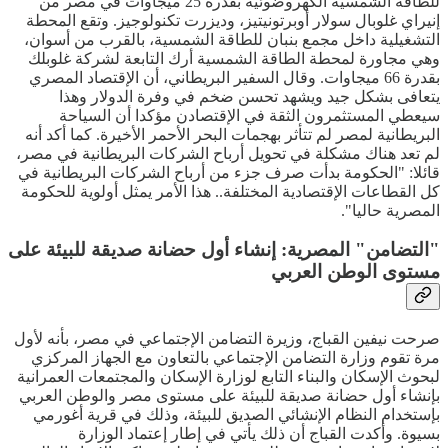
للطاقة الشمسية الكهروضوئية بقدرة 25 ميجاوات في مصر من
إنيراي غلوبال سولار أوبرتونيتيز، وديزرت تكنولوجيز. وتقع المحطة
التشغيلية داخل مجمع بنبان للطاقة الشمسية، بالقرب من أسوان،
وهي مجاورة لمحطة الطاقة الشمسية أرك التابعة لشركة غلوبلك
بقدرة 66 ميجاوات. وقال السفير البريطاني، أن الإقتصاد المصري
يتعافى بشكل جيد ويشهد تحسن ضخم في وفرة الدولار وهذا
سيعطي المستثمرون الثقة في الإقتصادن مؤكدا أن السياحة
البريطانية لمصر لم تتأثر بهجمات البحر الأحمر الأخيرة. كما أكد أنه
لم تعد هناك مشكلة في تحويل أرباح الشركات البريطانية في مصر،
قائلا: "الحكومة بدأت صرف جزء من أرباح الشركات البريطانية في
كل القطاعات الإقتصادية المختلفة.. هذا الأمر يمثل أولوية للحكومة
المصرية حاليا".
"التضامن" المصرية: إنشاء أول حضانة صديقة للبيئة على
مستوى الوطن العربي
صرحت نيفين القباج، وزيرة التضامن الإجتماعي في مصر، بأنه لأول
مرة تقوم وزارة التضامن الإجتماعي بالتعاون مع الجهاز المركزي
لبحوث الإسكان والبناء التابع لوزارة الإسكان والمجتمعات العمرانية
بإنشاء أول حضانة صديقة للبيئة على مستوى مصر والوطن العربي
بإستخدام النظام الإنشائي الصديق للبيئة، وذلك في قرية أغورمي
بسيوة. وأكدت القباج أن ذلك يأتي في إطار إعتماد الوزارة