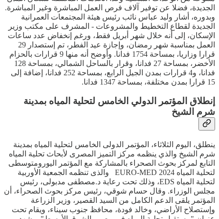
الجديدة، فضلا عن توفير آلاف فرص العمل المباشرة وغير المباشرة.
وبدوره، أشار وليد عباس نائب رئيس هيئة المجتمعات العمرانية
الجديدة لقطاع التخطيط والمشروعات - المشرف على مكتب وزير
الإسكان، إلى أنه خلال شهر أبريل فقط، ورغم إنخفاض عدد ساعات
العمل بمناسبة شهر رمضان، وإجازة عيد الفطر، تم إستصدار 29
قرارا وزاريا، بمساحة 1754 فدانا. وأوضح أنه منها 9 قرارات بالحزام
الأخضر، بمساحة 27 فدانا، وقرار بالساحل الشمالي، بمساحة 128
فدانا، و4 قرارات بمدن الجيل الرابع، بمساحة 252 فدانا، إضافة إلى
15 قرارا بمدن مختلفة، بمساحة 1347 فدانا.
إنطلاق المؤتمر الدولي الخامس لتحلية المياه بمدينة
شرم الشيخ
ينطلق، اليوم الثلاثاء، المؤتمر الدولى الخامس لتحلية المياه بمدينة
شرم الشيخ والذي ينظمه مركز التميز المصرى لأبحاث تحلية المياه
التابع لمركز بحوث الصحراء بالمشاركة مع المؤتمر اليورومتوسطى
لتحلية المياه EURO-MED 2024 والذى تنظمه الجمعية الأوربية
لتحلية المياه EDS، وذلك تحت رعاية د.مصطفى مدبولى، رئيس
مجلس الوزراء. وقال حسام شوقي، رئيس مركز بحوث الصحراء، أن
المؤتمر يلقى الدعم الكامل من السيد القصير، وزير الزراعة
وإستصلاح الأراضي، وخالد فودة، محافظ جنوب سيناء، ويقام تحت
عنوان "مستقبل تحلية المياه في مصر والشرق الأوسط" ويشهد