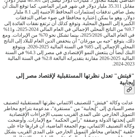
الماضي بقيمة تتجاوز 5 مليارات دولار ليصل إلى 40.361 مليار دولار،
مقابل 35.311 مليار دولار في شهر فبراير الماضي. كما توقع البنك أن
يصل صافي تدفقات إستثمارات المحافظ الأجنبية إلى 8.1 مليار
دولار، وهو ما يمكن إعتباره محافظا في ضوء صافي التدفقات
الكبيرة إلى السوق المحلية. وتوقع كذلك أن ترتفع نفقات الفائدة إلى
9.7% من الناتج المحلي الإجمالي في العام المالي 2024-2025، و11%
في العام المالي 2025/2026، بينما تشكل نحو 70% من الإيرادات. ومع
ذلك، يتوقع "جيه بي مورغان" أن ينخفض الدين العام للبلاد إلى الناتج
المحلي الإجمالي إلى 85% في السنة المالية 2025-2026. ويتوقع
البنك أيضا أن ينتعش النمو الإقتصادي في مصر إلى 4.3% في السنة
المالية 2025-2026 مقارنة بتقديراته البالغة 2.8% في السنة المالية
2023-2024.
"فيتش" تعدل نظرتها المستقبلية لإقتصاد مصر إلى
إيجابية
عدلت وكالة "فيتش" للتصنيف الائتماني نظرتها المستقبلية لتصنيف
مصر السيادي إلى "إيجابية" من "مستقرة"، مدعومة بتراجع مخاطر
التمويل الخارجي على المدى القريب بسبب الإجراءات الإقتصادية
التي إتخذتها الدولة وصفقة "رأس الحكمة" مع الإمارات. وأوضحت
وكالة التصنيف الائتماني، يوم الجمعة الماضية، أن قرارها جاء على
خلفية "إنخفاض مخاطر التمويل الخارجي على المدى القريب بشكل