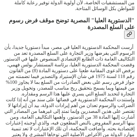
من المستشفيات الخاصة، لأن أولوية الدولة توفير رعاية كاملة
للمواطن بكل الوسائل المتاحة.
"الدستورية العليا" المصرية توضح موقف فرض رسوم
على السلع المصدرة
أرست المحكمة الدستورية العليا في مصر، مبدأ دستوريا جديدا، بأن
الرسوم التي يفرضها وزير التجارة على السلع المصدرة تعد من
التكاليف العامة ذات الطابع الإقتصادي المنصوص عليها في الدستور.
وقضت المحكمة الدستورية العليا، برئاسة المستشار بولس فهمي،
برفض الدعوى المقامة طعنا على دستورية المادة (8) من القانون
رقم 118 لسنة 1975 في شأن الإستيراد والتصدير فيما تضمنته من
جواز فرض رسم على بعض الصادرات من السلع بما لا يجاوز 100%
من قيمتها وبما يسمح بتحقيق ربح مناسب للمصدر، وتخويل وزير
التجارة لتحديد السلع التي يسري عليها هذا الرسم ومقداره.
وإستندت المحكمة الدستورية في قضائها على سند من أنه إذا كانت
الضرائب والرسوم تعدان من أهم إيرادات الدولة، بيد أن إيراداتها لا
تقتصر على هذين المصدرين وإنما تمتد إلى غيرهما من المصادر التي
أشارت إليها المادة 38 من الدستور، وأهمها التكاليف العامة، ومن
بينها الرسم المفروض بالنص المطعون فيه، والذي أوجبته إعتبارات
إقتصادية بحته. وأضافت المحكمة، أن تلك الإعتبارات لا تعد تنمية
موارد الدولة من الأغراض الأصلية التي توخاها المشرع، ولا يعتبر