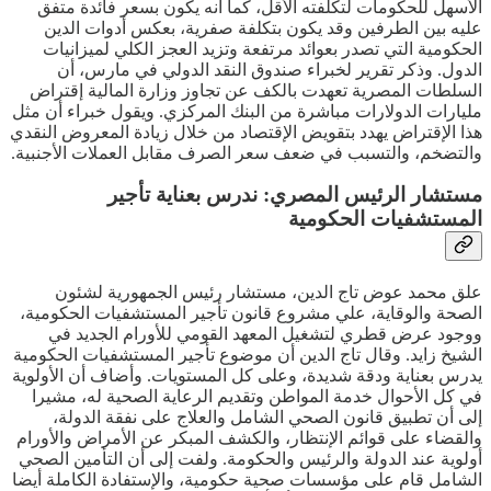
الأسهل للحكومات لتكلفته الأقل، كما أنه يكون بسعر فائدة متفق
عليه بين الطرفين وقد يكون بتكلفة صفرية، بعكس أدوات الدين
الحكومية التي تصدر بعوائد مرتفعة وتزيد العجز الكلي لميزانيات
الدول. وذكر تقرير لخبراء صندوق النقد الدولي في مارس، أن
السلطات المصرية تعهدت بالكف عن تجاوز وزارة المالية إقتراض
مليارات الدولارات مباشرة من البنك المركزي. ويقول خبراء أن مثل
هذا الإقتراض يهدد بتقويض الإقتصاد من خلال زيادة المعروض النقدي
والتضخم، والتسبب في ضعف سعر الصرف مقابل العملات الأجنبية.
مستشار الرئيس المصري: ندرس بعناية تأجير
المستشفيات الحكومية
علق محمد عوض تاج الدين، مستشار رئيس الجمهورية لشئون
الصحة والوقاية، علي مشروع قانون تأجير المستشفيات الحكومية،
ووجود عرض قطري لتشغيل المعهد القومي للأورام الجديد في
الشيخ زايد. وقال تاج الدين أن موضوع تأجير المستشفيات الحكومية
يدرس بعناية ودقة شديدة، وعلى كل المستويات. وأضاف أن الأولوية
في كل الأحوال خدمة المواطن وتقديم الرعاية الصحية له، مشيرا
إلى أن تطبيق قانون الصحي الشامل والعلاج على نفقة الدولة،
والقضاء على قوائم الإنتظار، والكشف المبكر عن الأمراض والأورام
أولوية عند الدولة والرئيس والحكومة. ولفت إلى أن التأمين الصحي
الشامل قام على مؤسسات صحية حكومية، والإستفادة الكاملة أيضا