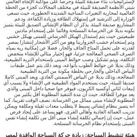
لإستراتيجيات بناء صديقة للبيئة وحرصا على مواكبة الإتجاه العالمي
بتبني الأنظمة الصديقة للبيئة في مختلف المجالات كجزء من الخطة
العالمية لمحاربة التغيرات المناخية الشديدة الخطورة، حيث تسعى
الوزارة إلى الترشيد في إستهلاك الطاقة وزيادة الكفاءة، ودعم
المشاريع صديقة البيئة. يذكر أن النظام الإنشائي الصديق للبيئة يتميز
بكونه بديلا عن الخرسانة المسلحة وقائما على إستخدام مادتين
طبيعيتين حيث يتم إستبدال الهيكل الخرساني للمبنى بهيكل خشبي
وتم إستخدام خشب الجزوارينا وهو من أكثر الأشجار إنتشارا بمصر
لقدرته على تحمل المناخ الجاف والحار، فضلا عن إمكانية ريه بمياه
الصرف الصحي المعالجة جزئيا، فهو إختيار مثالي للإنشاء منخفض
التكلفة، ويتم تشكيل وصب حوائط المبنى بإستخدام التربة الطبيعية،
وذلك بديلا عن حوائط الطوب بأنواعه، وبعد ذلك يتم عمل طبقات
البياض الداخلي والخارجي بخلطة مكونة من التربة الطبيعية
المعالجة، وذلك بديلا عن البياض الأسمنتي العادي. ويعد المبنى كاملا
صديقا للبيئة، حيث يستخدم المواد الطبيعية في الإنشاء ولا يسبب أي
إنبعاث لثاني أوكسيد الكربون، فيوفر جوا صحيا داخل المبنى والذي
يعد موفرا للطاقة، حيث أن مدة التنفيذ المطلوبة أقل بكثير من
المطلوبة لإنشاء مبنى مماثل من الخرسانة، نصف الوقت تقريبا، كما
أنه يتميز بنظام إنشائي بسيط لا يتطلب معدات ثقيلة ومكلفة ويمكن
تدريب العمالة العادية وأهالي القرى، فهو يساعد على إيجاد فرص
عمل، حيث إن إجمالي تكلفة إنشاء مبنى أقل من تكلفة إنشاء نفس
المبنى بإستخدام نظام الخرسانة المسلحة.
هيئة تنشيط السياحة: زيادة حركة السياحة الوافدة لمصر