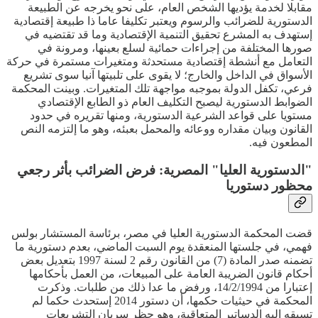
مقابلا لخدمة يؤديها الشخص العام، على نحو يخرجه عن الطبيعة
الدستورية للضرائب والرسوم ويعتبر تكليفا عاما ذا طبيعة إقتصادية
إستهدف به المشرع تحقيق التنمية الإقتصادية وما قد تقتضيه في
صورها المختلفة من إجراءات حمائية لسلع بعينها، ومرونة في
التعامل مع أنشطة إقتصادية مستحدثة ومتغيرات مستمرة في حركة
الأسواق في الداخل والخارج؛ لا يقوى على تلبيتها آنيا سوى تشريع
فرعي، تكفل الدولة بموجبه مواجهة تلك المتغيرات. وبينت المحكمة
الضوابط الدستورية ليصبح التكليف العام ذو الطابع الإقتصادي
مستويا على قواعد الشرعية الدستورية، ومنها تقريره في حدود
القانون وبيان مقداره ووعائه والمحمل بعبئه، وهو ما إلتزمه النص
المطعون فيه.
"الدستورية العليا" المصرية: فرض الضرائب بأثر رجعي
محظور دستوريا
قضت المحكمة الدستورية العليا في مصر، برئاسة المستشار بولس
فهمي، في جلستها المنعقدة يوم السبت الماضي، بعدم دستورية ما
تضمنه صدر المادة (7) من القانون رقم 2 لسنة 1997 بتعديل بعض
أحكام قانون الضريبة العامة على المبيعات، من العمل بأحكامها
إعتبارا من 14/2/1994، ورفض ما عدا ذلك من طلبات. وذكرت
المحكمة في حيثيات حكمها، أن دستور 2014 إستحدث حكما لم
تسبقه إليه الدساتير المتعاقبة، وهو حظر سريان التشريعات