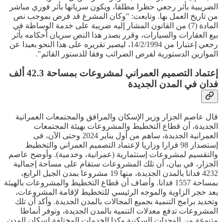
الضريبية بأثر رجعي حظرا مطلقا، ويكون سريانها بأثر فوري مباشر
من تاريخ العمل بها. وتابعت: "وكان المشرع قد فرض بموجب نص
المادة (7) من القانون المشار إليه ضريبة على خدمة الوساطة في
بيع العقارات والسيارات، وقرر بصدر هذا النص سريان أحكامه بأثر
رجعي إعتبارا من 14/2/1994، ليصير تقريره على هذا النحو بعيدا عن
الموازين الدستورية لفرض الضرائب وفقا للدستور القائم".
إعتماد التصميم العمراني لمشروعات بمساحة 42.3 ألف
فدان في المدن الجديدة
قال عاصم الجزار وزير الإسكان والمرافق والمجتمعات العمرانية
الجديدة، أن قطاع التخطيط والمشروعات بهيئة المجتمعات
العمرانية الجديدة، ساهم من أول يناير 2024 وحتى الآن، فى
إستصدار 98 قرارا وزاريا لإعتماد التصميم العمراني والتخطيط
والتقسيم لمشروعات إستثمارية (عمرانية، وخدمية). وأوضح عاصم
الجزار، في بيان، أن تلك المشروعات ستقام على مساحة إجمالية
4232 فدانا بالمدن الجديدة، منها 19 مشروعا بمدن الجيل الرابع،
بمساحة 1557 فدانا. وأضاف أن قطاع التخطيط والمشروعات بالهيئة
يعد حجر الزاوية والموجه الرئيسي للتخطيط لإقامة المشروعات،
وتحديد برامج التنمية بجميع المجالات بالمدن الجديدة. وأكد أن تلك
المشروعات تدفع معدلات التنمية بالمدن الجديدة، وتوفر أنماطا
متنوعة من الوحدات السكنية وكذا الخدمات المختلفة لسكان المدن