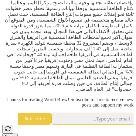
وإقتصادية هائلة تجعلها وجهة مثالية لتصبح مركزا إقليميا وعالميا
لإنتاج الطاقة الشمسية. ووفقا لبيانات رسمية؛ تخطو مصر خطوات
ثابتة نحو إمتلاك جميع مقومات إنتاج الطاقة الشمسية، حيث تعمل
حاليا مصانع متخصصة في تصنيع الألواح الشمسية، ومن المتوقع أن
تكتمل المنظومة بالكامل بنهاية عام 2025، مما يعزز قدرة الدولة
على تحقيق الاكتفاء الذاتي في هذا المجال. ويعد مجمع بنبان في
أسوان أكبر تجمع لمحطات الطاقة الشمسية في أفريقيا والشرق
الأوسط؛ ، ويضم المشروع 32 محطة شمسية لتوليد الكهرباء بقدرة
إنتاجية تصل إلى 1.47 ألف ميجاوات. وبحسب التقرير؛ سجلت
الطاقة الشمسية في أفريقيا طاقة إجمالية تبلغ 40 "جيجاوات" في
العام الماضي، حيث تمثل مصر وجنوب أفريقيا جزءا كبيرا من
إستثمارات الطاقة النظيفة في القارة. وتسهم مصر وحدها بنسبة
78% من إجمالي الطاقة الشمسية في أفريقيا إلى جانب جنوب
أفريقيا. وعلى الصعيد العالمي، تمثل الطاقة الشمسية 0.5% من
إجمالي إنتاج الطاقة، في حين وصلت قدرة أفريقيا إلى 19.2
"جيجاوات" في العام الماضي.
Thanks for reading World Brew! Subscribe for free to receive new
posts and support my work.
Subscribe