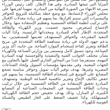
المزايا التي تتيحها المبادرة. وفي هذا الإطار، كلف رئيس الوزراء
بسرعة الانتهاء من الصورة النهائية من المبادرة، تمهيدا لعرضها على
مجلس الوزراء لإعتمادها، مع وضع خطة متكاملة للترويج للحوافز
والتيسيرات التي سيتم إقرارها، بما يسهم في زيادة معدلات الإقبال
على تركيب أنظمة الطاقة الشمسية وتعظيم الإستفادة منها. وخلال
الإجتماع إستعرض، محمود عصمت، وزير الكهرباء والطاقة
المتجددة، الإطار العام للمبادرة ومحدداتها الرئيسية، وكذا آليات
التنفيذ المقترحة، والحوافز المستهدف تقديمها للمستفيدين، بما
يدعم جهود الدولة في زيادة مساهمة الطاقة المتجددة في مزيج
الطاقة وتعزيز كفاءة إستخدام الموارد المتاحة. من جانبه، أكد وزير
الصناعة، وجود تنسيق كامل ومستمر بين وزارتي الصناعة والكهرباء
بشأن مختلف الجوانب الفنية والتنفيذية واللوجستية لهذه المبادرة
المهمة، مستعرضا عددا من المحاور الجاري العمل عليها بالتعاون مع
الجهات المعنية، وفي مقدمتها مؤسسات التمويل وإتحاد الصناعات
المصرية وغيرها، بهدف توفير آليات تمويل وحوافز مناسبة تشجع
المصانع على التوسع في إستخدام الطاقة الشمسية، بما يسهم في
خفض تكاليف الإنتاج وتعزيز تنافسية الصناعة الوطنية. وتستهدف
المبادرة تحقيق الإستفادة من الطاقة الشمسية من خلال تركيب
وحدات الطاقة الشمسية في المجمعات الصناعية أو المصانع
الكبيرة، أو المنازل، وذلك بهدف تخفيض حجم الطاقة الكهربائية
المستهلكة، وكذا تخفيف الضغط على الغاز الطبيعي والشبكة
القومية للكهرباء.