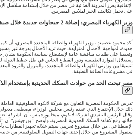
الإتفاقية يعزز المرونة الغذائية في مصر من خلال إستدامة سلاسل الإ
على تحمل تكاليف الخبز لملايين المصريين.
وزير الكهرباء المصري: إضافة 2 جيجاوات جديدة خلال صيف 2025
جديدة، لمواجهة الأحمال المتزايدة، حيث تزيد الأحمال بدرجة غير مسبو
وتعقيبا على طلبات مناقشة عامة لإستيضاح سياسة الحكومة بشأن إجراء
إستغلال الموارد الطبيعية ودور القطاع الخاص في ظل خطط الدولة لزي
تنسيقا بين وزارتي الكهرباء والطاقة المتجددة، والبترول والثروة ال
في مشروعات الطاقة النظيفة.
مصر تبحث الحد من حوادث السكك الحديدية بإستخدام الذ
تدرس الحكومة المصرية التعاون مع شركة لانكوم السلوفينية العاملة
ذلك خلال الإجتماع الذي عقده رئيس مجلس الوزراء، مصطفى مدبولي، م
وقال الرئيس التنفيذي لشركة لانكوم، ميخا يورجيتس، أن الشركة تضع
خلالها رفع كفاءة السكك الحديدية المصرية. وأوضح ” يورجيتس” أن “ل
الإصطناعي، من خلال مشروع تجريبي سيتم خلاله تجهيز القطارات بأحدث
ستمول المشروع من خلال إحدى جهات التمويل السلوفينية. من جانبه قا