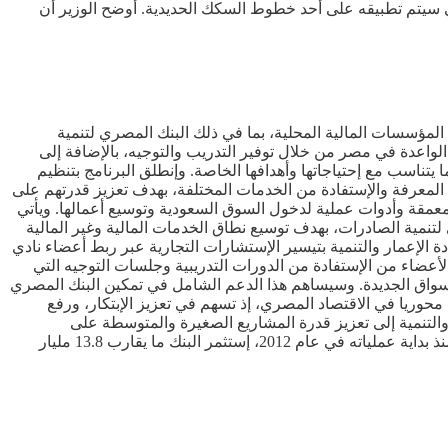
 سيتم تطبيقه على أحد خطوط السكك الحديدية. أوضح الوزير أن
 المؤسسات المالية المحلية، بما في ذلك البنك المصري لتنمية
لواعدة في مصر من خلال توفير التدريب والتوجيه، بالإضافة إلى
اسب مع إحتياجاتها وأهدافها الخاصة. وإنطلق البرنامج بتنظيم
 المعرفة والإستفادة من الخدمات المختلفة، بهدف تعزيز قدرتهم على
مقة وأدوات عملية لدخول السوق السعودية وتوسيع أعمالها. ويأتي
لتنمية الصادرات، بهدف توسيع نطاق الخدمات المالية وغير المالية
دة الإعمار والتنمية بتيسير الإستشارات التجارية عبر ربط أعضاء نادي
أعضاء من الإستفادة من الدورات التدريبية وجلسات التوجيه التي
سواق الجديدة. وسيساهم هذا الدعم الشامل في تمكين البنك المصري
محوريا في الاقتصاد المصري، إذ تسهم في تعزيز الإبتكار، ورفع
والتنمية إلى تعزيز قدرة المشاريع الصغيرة والمتوسطة على
المنافسة، ودعم مساهمتها في تحقيق نمو إقتصادي مستدام. الجدير بالذكر، أن مصر عضو مؤسس بالبنك الأوروبي لإعادة الإعمار والتنمية. ومنذ بداية عملياته في عام 2012، إستثمر البنك ما يقارب 13.8 مليار