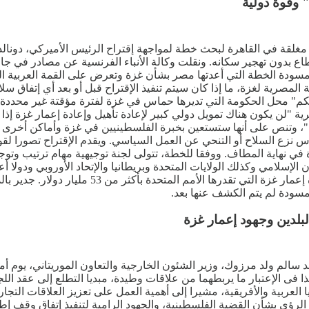
وقوة دولية
ة مغلقة في القاهرة لبحث خطة لمواجهة إقتراح الرئيس الأميركي، دونا
لقطاع بدون تهجير سكانه. ونقلت وكالة الأنباء الفرنسية عن مصادر في
أن مسودة الخطة التي أعدتها مصر بشأن غزة وتعرض على القمة العربية 
 المصرية لغزة، ما إذا كان سيتم تنفيذ الإقتراح قبل أو بعد أي إتفاق س
لى الحكم" محل الحكومة التي تديرها حماس في غزة لفترة مؤقتة غير محد
ة "لن يكون هناك تمويل دولي كبير لإعادة تأهيل وإعادة إعمار غزة 
"، وتنص على أنها ستستعين بخبرة الفلسطينيين في غزة وأماكن أخرى 
 نزع السلاح أو التنحي عن العمل السياسي. ويقدم الإقتراح تصورا لقو
 نهاية المطاف. ووفقا للخطة، تتولى لجنة توجيهية مهام ترتيب وتوجي
 الإسلامي وكذلك الولايات المتحدة وبريطانيا والإتحاد الأوروبي ودول
مركزي للسلطة الفلسطينية. ولا تحدد الخطة من سي
ودة لم يتم الكشف عنها بعد.
البلدين وجهود إعمار غزة
د سالم ولد مرزوك، وزير الشئون الخارجية والتعاون الموريتاني، يوم أ
 فى الإعتبار ما يربطهما من علاقات وطيدة، مبديا التطلع إلى عقد اللجن
لعربية والأفريقية، مشيرا إلى أهمية العمل على تعزيز العلاقات التجاري
 الرؤى بشأن القضية الفلسطينية، والجهود الرامية لتنفيذ إتفاق وقف إطل