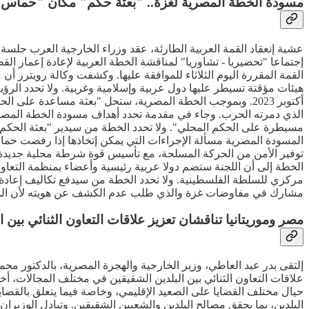
مسودة الخطة المصرية لغزة.. "بعثة حكم" مكان "حماس" 
عشية إنعقاد القمة العربية الطارئة، عقد وزراء الخارجية العرب جلس
إجتماعا "تحضيريا - تشاوريا" لمناقشة الخطة العربية لإعادة إعمار ا
القمة المقررة اليوم الثلاثاء للموافقة عليها. وكشفت وكالة رويترز 
هيئات مؤقتة تسيطر عليها دول عربية وإسلامية وغربية. ولا تحدد الرؤية
أكتوبر 2023. وبموجب الخطة المصرية، ستحل "بعثة مساعدة ع
الذي دمرته الحرب. وجاء في مقدمة تحدد أهداف مسودة الخطة المصري
مسيطرة على الحكم المحلي". ولا تحدد الخطة من سيدير "بعثة الحكم
المسودة المصرية مسألة الإجراءات التي يمكن إتخاذها إذا رفضت حماس
توفير الأمن من الحركة المسلحة، مع تأسيس قوة شرطة محلية جديدة في
الخطة إلى أن اللجنة ستضم دولا عربية رئيسية وأعضاء بمنظمة التعاون
مشارك في مفاوضات غزة والذي طلب عدم الكشف عن هويته لأن المس
مصر وموريتانيا تناقشان تعزيز علاقات التعاون الثنائي بين 
إلتقى بدر عبد العاطي، وزير الخارجية والهجرة المصرية، بالدكتور محم
علاقات التعاون الثنائي بين البلدين الشقيقين في مختلف المجالات، أخذا
حيال مختلف القضايا على الصعيد الإقليمي، وخاصة فيما يتعلق بالقضايا ا
البلدين، بما يحقق مصالح البلدين والشعبين الشقيقين. وتبادل الوزيران