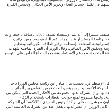
سهم في تقليل خسائر الغذاء وتعزيز الأمن الغذائي وتحسين القدرة
أكد محمود عصمت، وزير الكهرباء والطاقة المتجددة المصري، أن كميات الكهرباء المنتجة من الطاقة المتجددة، تعد مكلفة ولكنها تتميز بأنها نظيفة، مشيرا إلى أنه يتم الإستعداد لصيف 2025، بإضافة 2 جيجا وات
خ برئاسة المستشار عبد الوهاب عبد الرازق، يوم أمس الإثنين،
اتيجية المتعلقة بإستدامة توفير الطاقة الكهربائية وتعظيم
ية وتحقيق الأمن الطاقي. وقال الوزير أن الفترة الماضية شهدت
اقة المتجددة، مع دعم الإستثمار وتشجيع القطاع الخاص على التوسع
ذكاء الإصطناعي، بحسب بيان صادر عن رئاسة مجلس الوزراء. جاء
شركة لانكوم، يخا يورجيتس، لبحث فرص التعاون بين الجانبين.
بها، وأن الشركة لديها مجموعة من الأفكار الجيدة التي يمكن من
ة، ولديها مشروع لمنع حوادث القطارات بإستخدام الذكاء
ون مع شريك محلي. وأكد الرئيس التنفيذي لـ”لانكوم” أن الشركة
امل الوزير، أن مصر لديها بالفعل عدد من الشركات العالمية التي