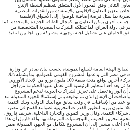
عاون الثنائي وفق المحور الأول المتعلق بتعظيم أنشطة الإنتاج
خاص بتعزيز التعاون الإقليمي والإستفادة من القدرات المصرية
مصرية بما يمثل فرصة إضافية للوصول إلى الأسواق الإقليمية
ل جوانب أخرى يمكن التعاون بها كمجال الطاقة الجديدة والمتجددة. كما
ر في دولة العراق، لما تمتلكه الشركات المصرية المتخصصة من
 الجانبان على تشكيل لجنة توجيهية مشتركة من الجانبين لتنفيذ
نة الغذائية بقيمة 90 مليون يورو من بنك الإستثمار الأوروبي لصالح الهيئة العامة للسلع التموينية، بحسب بيان صادر عن وزارة
يات في مصر التي يدعمها المشروع القومي للصوامع، بما يشمله ذلك
من إضطلاع الهيئة العامة للسلع التموينية بشراء القمح المستورد من الأسواق الدولية بغرض طحنه. ومن المقرر أن يتم تمويل المشروع من شركاء آخرين بواقع منحة بقيمة 100 مليون يورو من الإتحاد الأوروبي
اط، أن الأمن الغذائي يعد أحد المحاور الرئيسية التي تعمل عليها الحكومة من أجل
ط أن الوزارة تعمل على تعزيز الشراكات الدولية لدعم المشروع
افت أن الإتفاق الذي تم توقيعه يأتي إستكمالا للجهود المبذولة مع
 عدد من الإتفاقيات في وقت سابق مع البنك الدولي، وبنك التنمية
الأفريقي، من أجل دعم جهود الأمن الغذائي في مصر، كما تم توقيع منحة من الإتحاد الأوروبي خلال مؤتمر الإستثمار في يونيو الماضي بقيمة 56.7 مليون يورو، لتطوير القدرات التخزينية لصوامع القمح في مصر،
عام 2021 وضع حجر أساس صومعة ميناء غرب بورسعيد بسعة تخزينية 100 ألف طن بتمويل من شركاء التنمية. وقال وزير التموين والتجارة الداخلية، شريف فاروق،
حتية لتخزين الحبوب واللوجستيات المرتبطة بها. وأكد فاروق أن هذا
كفاءة أعلى، مشيرا إلى أن المشروع يتكامل مع الجهود المبذولة ضمن
س بنك الإستثمار الأوروبي، جيلسومينا فيجليوتي، أن توقيع هذه