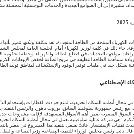
مداد، مشيرة إلى أن الصوامع الجديدة والخدمات اللوجستية المحسنة ست
قة. جاء ذلك في كلمة لوزير الكهرباء أمام الجلسة العامة لمجلس الشيو
ات مواجهة التحديات في قطاع الطاقة والكهرباء، وخطة الحكومة الإستر
ادة مساهمة الطاقة النظيفة في مزيج الطاقة لخفض الإنبعاثات الكربون
معدنية بشكل جيد في ملفات توفير الوقود والإستكشاف لمناطق توليد الط
كاء الإصطناعي
 في مجال أنظمة السكك الحديدية، لمنع حوادث القطارات بإستخدام ال
ع رئيس جمهورية سلوفينيا السابق، بوروت باهور، والرئيس التنفيذي ل
 السوق المصرية ضمن أهم الأسواق المستهدفة لإقامة مشروعات جديدة 
انكوم” هي شركة عائلية سلوفينية تعمل في مجال أنظمة السكك الحديدي
 تقنيات الإستشعار، قائلا: نسعى لتنفيذ هذا المشروع في مصر بالتعا
ل نائب رئيس مجلس الوزراء للتنمية الصناعية وزير الصناعة والنقل، ك