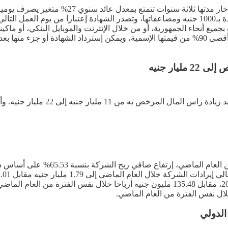
الشهادة للأفراد الطبيعيين من المصريين أو الأجانب، وتبدأ فئات الشهادة بـ1000 جنيه ومضاعفاتها، و
ار جنيه
قالت البورصة المصرية، أن شركة بل
صافي ربح بلغ 197.23 مليون جنيه منذ بداية يناير حتى نهاية سبتمبر 2024، مقابل 135.48 ملي