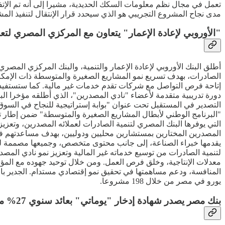
تعمل في مجال نظم معلومات السكك الحديدية، مشيرا إلى أنه تم الإ
مدى نجاح المشروع التجريبي هو الذي سيحدد قرار الإنتقال لتنفيذ المش
"الأوروبي لإعادة الإعمار" يتعاون مع المركزي المصري لتع
أطلق البنك الأوروبي لإعادة الإعمار والتنمية، والبنك المركزي المصر
الصادرات، بهدف تسريع نمو المشاريع الصغيرة والمتوسطة ذات الإمكانا
إتاحة فرص التواصل مع شركات تقدم خدمات غير مالية. كما ستستفيد ا
دورة تدريبية متقدمة لأعضاء "نادي المصدرين"، الذي أطلقه مؤخرا الب
التصدير في المستقبل تحت عنوان "بوابة إستراتيجية للنجاح في السو
"البرنامج الوطني لأبطال المشاريع الصغيرة والمتوسطة" ضمن إطار تعاو
التي يوفرها البنك المصري لتنمية الصادرات لعملائه المصدرين، وتعزيز 
المصدرين المختارين بمستشارين محليين ودوليين، بهدف مساعدتهم في ت
يقدمها خبراء الصناعة، إلى جانب محتوى متخصص، وجميعها مصممة لتز
لتنمية الصادرات من توسيع خدماته غير المالية وتعزيز نمو نادي المصد
معدلات الإنتاجية، وخلق فرص العمل. ومن خلال توحيد جهوده مع المؤسس
يورو في مصر من خلال 198 مشروعا.
بنك مصر يصدر شهادة إدخار "يوماتي" بعائد سنوي 27% متغير يصرف يوميا