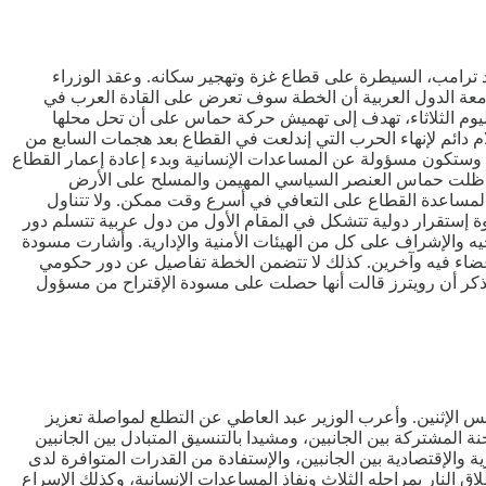
لد ترامب، السيطرة على قطاع غزة وتهجير سكانه. وعقد الوزراء
 جامعة الدول العربية أن الخطة سوف تعرض على القادة العرب في
اليوم الثلاثاء، تهدف إلى تهميش حركة حماس على أن تحل محلها
لام دائم لإنهاء الحرب التي إندلعت في القطاع بعد هجمات السابع من
دة وستكون مسؤولة عن المساعدات الإنسانية وبدء إعادة إعمار القطاع
إذا ظلت حماس العنصر السياسي المهيمن والمسلح على الأرض
لمساعدة القطاع على التعافي في أسرع وقت ممكن. ولا تتناول
ة إستقرار دولية تتشكل في المقام الأول من دول عربية تتسلم دور
ه والإشراف على كل من الهيئات الأمنية والإدارية. وأشارت مسودة
ا أعضاء فيه وآخرين. كذلك لا تتضمن الخطة تفاصيل عن دور حكومي
دفع تكاليف إعادة إعمار غزة التي تقدرها الأمم المتحدة بأكثر من 53 مليار دولار. جدير بالذكر أن رويترز قالت أنها حصلت على مسودة الإقتراح من مسؤول
مس الإثنين. وأعرب الوزير عبد العاطي عن التطلع لمواصلة تعزيز
ة المشتركة بين الجانبين، ومشيدا بالتنسيق المتبادل بين الجانبين
ة والإقتصادية بين الجانبين، والإستفادة من القدرات المتوافرة لدى
اق النار بمراحله الثلاث ونفاذ المساعدات الإنسانية، وكذلك الإسراع