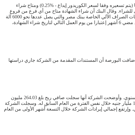
أصدر بنك مصر الوعاء الإدخاري الجديد شهادة "يوماتى" وهي شهادة إدخار مدتها ثلاثة سنوات تتمتع بمعدل عائد سنوي 27% متغير يصرف يوميا (يتم تسعيره وفقا لسعر الكوريدور إيداع - %0.25) ومتاح شراء
تصدر الشهادة إعتبارا من يوم العمل التالي للشراء. وقال البنك أن شراء الشهادة متاح من أي فرع من فروع
البنك التي يصل عددها إلى أكثر من 860 فرعا ووحدة مصرفية منتشرة بجميع أنحاء الجمهورية، أو من خلال الإنترنت والموبايل البنكي، أو ماكينات الصراف الآلي الخاصة ببنك مصر والتي يصل عددها نحو 6000 آلة
منتشرة بجميع أنحاء الجمهورية. ويمكن الإقتراض بضمان الشهادة بحد أقصى 90% من قيمتها الإسمية، ويمكن إسترداد الشهادة أو جزء منها بعد مضي 6 أشهر إعتبارا من يوم العمل التالي لتاريخ شراء الشهادة،
تون القابضة تقدمت بمستندات قيد زيادة راس المال المرخص به من 11 مليار جنيه إلى 22 مليار جنيه. وأضافت البورصة أن المستندات المقدمة من الشركة جاري دراستها
أظهرت القوائم المالية لشركة الدولية للتأجير التمويلي "إنكوليس"، عن العام الماضي، إرتفاع صافي ربح الشركة بنسبة 65.53% على أساس سنوي. وأوضحت الشركة أنها سجلت صافي ربح بلغ 264.03 مليون
جنيه خلال 2024، مقابل 159.5 مليون جنيه أرباحا في 2023. وإرتفع إجمالي إيرادات الشركة خلال العام الماضي إلى 1.79 مليار جنيه مقابل 1.01 مليار جنيه خلال نفس الفترة من العام السابق له. وسجلت الشركة
ون جنيه أرباحا خلال نفس الفترة من العام الماضي. وإرتفع إجمالي إيرادات الشركة خلال التسعة أشهر الأولى من العام