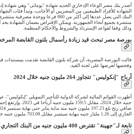
وذلك وفقا لقواعد الإسترداد والشروط والأحكام المنظمة.
بورصة مصر تبحث قيد زيادة رأسمال بلتون القابضة المرخص إلى 22 ملي
وفحصها لعرضها على لجنة القيد.
أرباح "إنكوليس" تتجاوز 264 مليون جنيه خلال 2024
الجاري إلى 1.26 مليار جنيه بنهاية سبتمبر مقابل 703.08 مليون جنيه خلال نفس الفترة من العام الماضي.
تابعة لـ"جهينة" تقترض 400 مليون جنيه من البنك التجاري الدولي