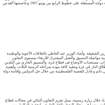
في بدء عملية التعافي المبكر وإزالة الركام وإعادة الإعمار، كما تم التأكيد على أهمية تحقيق تطلعات الشعب الفلسطيني المشروعة في إقامة دولته المستقلة على خطوط الرابع من يونيو 1967 وعاصمتها القدس
ن الشقيقة. وأشاد الوزير عبد العاطي بالعلاقات الأخوية والوطيدة
ية مواصلة التنسيق والعمل المشترك للارتقاء بمستوى التعاون
يران، مستجدات الأوضاع فى قطاع غزة، والتنسيق الجاري بين البلدين
النار في غزة وتنفيذ كافة بنوده بمراحله الزمنية الثلاث، وأهمية
ائم وعادل للقضية الفلسطينية من خلال حل الدولتين وإقامة دولة
اد خلال زيارة رسمية، سبل تعزيز التعاون الثنائي في مجالات قطاع
اون بينهما في مجال النفط والغاز الطبيعي لتحقيق التكامل بين