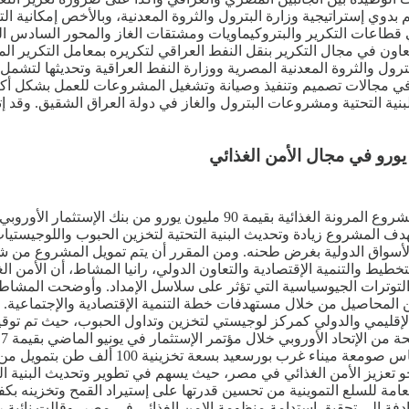
 بدوي إستراتيجية وزارة البترول والثروة المعدنية، وبالأخص إمكانية الت
في قطاعات التكرير والبتروكيماويات ومشتقات الغاز والمحور السادس ال
تعاون في مجال التكرير بنقل النفط العراقي لتكريره بمعامل التكرير ال
البترول والثروة المعدنية المصرية ووزارة النفط العراقية وتحديثها لتشم
في مجالات تصميم وتنفيذ وصيانة وتشغيل المشروعات للعمل بشكل أكب
 التحتية ومشروعات البترول والغاز في دولة العراق الشقيق. وقد إتفق
وقعت الحكومة المصرية إتفاق تمويل ميسر مع المفوضية الأوروبية لمشروع المرو
ستهدف المشروع زيادة وتحديث البنية التحتية لتخزين الحبوب واللوجيست
110 مليون يورو. وقالت وزيرة التخطيط والتنمية الإقتصادية والتعاون الدولي، رانيا المش
ة والتوترات الجيوسياسية التي تؤثر على سلاسل الإمداد. وأوضحت المشا
 المحاصيل من خلال مستهدفات خطة التنمية الإقتصادية والإجتماعية. وأض
لإقليمي والدولي كمركز لوجيستي لتخزين وتداول الحبوب، حيث تم توقيع
وبناء سعات إضافية. وفي هذا الإطار تم خلال 
و تعزيز الأمن الغذائي في مصر، حيث يسهم في تطوير وتحديث البنية الت
لعامة للسلع التموينية من تحسين قدرتها على إستيراد القمح وتخزينه ب
فة إلى تحقيق إستدامة منظومة الامن الغذائي في مصر. وقالت نائبة رئي