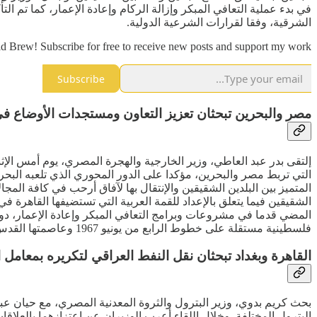
الشرقية، وفقا لقرارات الشرعية الدولية.
d Brew! Subscribe for free to receive new posts and support my work.
Subscribe
مصر والبحرين تبحثان تعزيز التعاون ومستجدات الأوضاع ف
إلتقى بدر عبد العاطي، وزير الخارجية والهجرة المصري، يوم أمس الإثن
التي تربط مصر والبحرين، مؤكدا على الدور المحوري الذي تلعبه البحر
المتميز بين البلدين الشقيقين والإنتقال بها لآفاق أرحب في كافة الم
الشقيقين فيما يتعلق بالإعداد للقمة العربية التي تستضيفها القاهرة 
المضي قدما في مشروعات وبرامج التعافي المبكر وإعادة الإعمار، د
فلسطينية مستقلة على خطوط الرابع من يونيو 1967 وعاصمتها القدس الشرقية.
القاهرة وبغداد تبحثان نقل النفط العراقي لتكريره بمعامل 
بحث كريم بدوي، وزير البترول والثروة المعدنية المصري، مع حيان عبد
البترول المختلفة. وخلال اللقاء أعرب الوزيران عن إعتزازهما بالعلاق