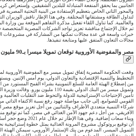
الجانبين بما يحقق المنفعة المتبادلة للبلدين الشقيقين. وإستعراض كريم
والمحور الثاني الخاص بتعظيم الإستفادة من البنية التحتية المصرية 
لتداول الطاقة ومشتقاتها المختلفة. وفي هذا الإطار ناقش الوزيران ال
والعالمية. كما تناول اللقاء تفعيل مذكرة التفاهم الموقعة بين وزارة 
تم خلال الإجتماع مناقشة تعزيز تواجد الشركات المصرية المتخصصة 
خبرات واسعة في عدة مجالات تمكنها من المشاركة في مشروعات البنية
مجالات التعاون المتفق عليها ومتابعة تنفيذها.
مصر والمفوضية الأوروبية توقعان تمويلا ميسرا بـ90 مليون يورو في مجال الأمن الغذائي
التخطيط والتنمية الإقتصادية والتعاون الدولي، يوم أمس الإثنين. وي
وتمويل ميسر من البنك الدولي بقيمة 
تأمين الإحتياجات الإستراتيجية للدولة والتحوط ضد التقلبات العالمي
القومي للصوامع، إلى جانب مواصلة جهود رفع نسبة الاكتفاء الذاتي من
شركاء التنمية متعددي الأطراف والثنائيين من أجل تعزيز موقع مصر ا
أن توقيع بروتوكول مشروع المرونة الغذائية يمثل خطوة إستراتيجية نح
التمويل الميسر، المدعوم من بنك الإستثمار الأوروبي، سيمكن الهيئة ا
المشروع القومي للصوامع، ويأتي في إطار دعم الشراكات الدولية الهاد