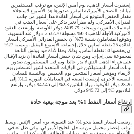
إستقرت أسعار الذهب، يوم أمس الإثنين، مع ترقب المستثمرين
لبيانات التضخم الأميركية المقرر صدورها هذا الأسبوع لاستجلاء
مقدار الخفض المتوقع في أسعار الفائدة هذا الشهر من جانب
الفدرالي الأميركي. ولم يطرأ تغير يذكر على أسعار الذهب في
المعاملات الفورية وسجلت 2499.79 دولار للأونصة. وإرتفعت العقود
الأميركية الآجلة للذهب 0.3% مسجلة 2532.70 دولار عند التسوية.
ويتوقع المتعاملون بنسبة 73% أن يخفض الفدرالي الأميركي أسعار
الفائدة 25 نقطة أساس خلال إجتماعه الأسبوع المقبل، وبنسبة 27%
أن يخفضها 50 نقطة أساس، وذلك وفقا لأداة فيد ووتش التابعة
لمجموعة سي.إم.إي. ومن شأن خفض أسعار الفائدة أن يزيد الإقبال
على شراء الذهب الذي لا يدر عائدا. ويترقب المستثمرون صدور
بيانات أسعار المستهلكين في الولايات المتحدة لشهر أغسطس يوم
الأربعاء ومؤشر أسعار المنتجين يوم الخميس. وبالنسبة للمعادن
النفيسة الأخرى، إرتفعت الفضة في المعاملات الفورية 1.2% إلى
28.26 دولار للأوقية، وزاد البلاتين 2.3% إلى 942.45 دولار، وإرتفع
البلاديوم 3% إلى 945.72 دولار.
إرتفاع أسعار النفط 1% بعد موجة بيعية حادة
إرتفعت أسعار النفط بنحو 1% عند التسوية، يوم أمس الإثنين، وسط
ترقب إعصار محتمل من ساحل الخليج الأميركي، وفي ظل تعافي
الأسواق من موجة بيع عقب بيانات الوظائف الأميركية التي جاءت