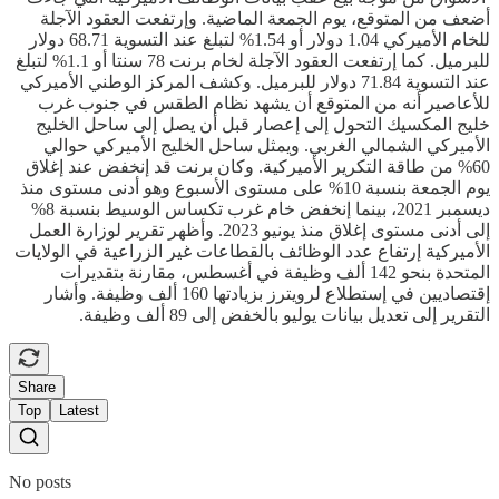
أضعف من المتوقع، يوم الجمعة الماضية. وإرتفعت العقود الآجلة
للخام الأميركي 1.04 دولار أو 1.54% لتبلغ عند التسوية 68.71 دولار
للبرميل. كما إرتفعت العقود الآجلة لخام برنت 78 سنتا أو 1.1% لتبلغ
عند التسوية 71.84 دولار للبرميل. وكشف المركز الوطني الأميركي
للأعاصير أنه من المتوقع أن يشهد نظام الطقس في جنوب غرب
خليج المكسيك التحول إلى إعصار قبل أن يصل إلى ساحل الخليج
الأميركي الشمالي الغربي. ويمثل ساحل الخليج الأميركي حوالي
60% من طاقة التكرير الأميركية. وكان برنت قد إنخفض عند إغلاق
يوم الجمعة بنسبة 10% على مستوى الأسبوع وهو أدنى مستوى منذ
ديسمبر 2021، بينما إنخفض خام غرب تكساس الوسيط بنسبة 8%
إلى أدنى مستوى إغلاق منذ يونيو 2023. وأظهر تقرير لوزارة العمل
الأميركية إرتفاع عدد الوظائف بالقطاعات غير الزراعية في الولايات
المتحدة بنحو 142 ألف وظيفة في أغسطس، مقارنة بتقديرات
إقتصاديين في إستطلاع لرويترز بزيادتها 160 ألف وظيفة. وأشار
التقرير إلى تعديل بيانات يوليو بالخفض إلى 89 ألف وظيفة.
Share
Top
Latest
No posts