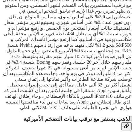
مع ترقب المستثمرين بيانات التضخم لشهر أغسطس. ومن المتوقع
أن يظهر تقرير، يوم غدا الأربعاء، تباطؤ التضخم الرئيسي في
أغسطس إلى 2.6% على أساس سنوي، بينما من المتوقع أن يظل
دون تغيير عند 0.2% على أساس شهري. وسيتبع تقرير مؤشر أسعار
المستهلك بيانات أسعار المنتجين يوم الخميس. وإرتفع مؤشر الداو
جونز بنسبة 1.2% أي ما يعادل 484 نقطة في يوم الإثنين محققا أعلى
مكاسب يومية في 3 أسابيع. كما إرتفع مؤشرا ناسداك المركب و
S&P500 بنحو 1.2% لكل منهما بدعم من إرتداد سهم Nvidia بنسبة
3.5% بعد إنخفاضها بنسبة 15% الأسبوع الماضي. وبلغ حجم التداول
في البورصات الأميركية 10.75 مليار سهم مقارنة بمتوسط 10.72
مليار سهم خلال آخر 20 جلسة. وقفز سهم Boeing بنسبة 3.4% في
جلسة الإثنين ليرتد من أدنى مستوياته في 22 شهرا لتضيف الشركة
أكثر من 3 مليارات دولار في يوم واحد. وجاءت هذه المكاسب بعد أن
توصلت شركة صناعة الطائرات وأكبر نقاباتها إلى إتفاق مبدئي
يشمل أكثر من 32 ألف عامل، مما أدى إلى تجنب إضراب محتمل.
وأغلق سهم Apple مستقرا في جلسة الإثنين بعد أن كشفت الشركة
عن هاتف iPhone16 المعزز بالذكاء الإصطناعي. وجاء إطلاق الهاتف
الذي طال إنتظاره من Apple بعد ساعات من بدء منافستها الصينية
هواوي في تجميع الطلبات على هاتف Mate XT ثلاثي الطي.
الذهب يستقر مع ترقب بيانات التضخم الأميركية