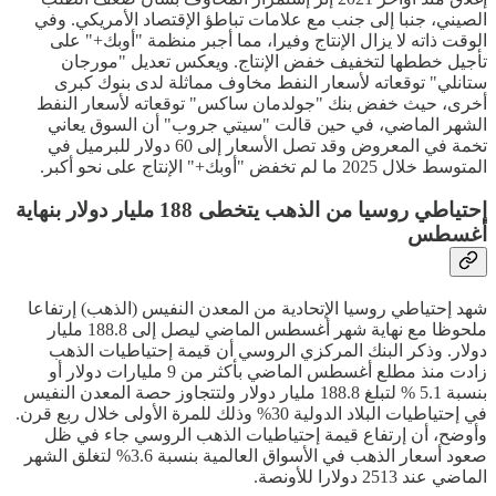
الصيني، جنبا إلى جنب مع علامات تباطؤ الإقتصاد الأمريكي. وفي
الوقت ذاته لا يزال الإنتاج وفيرا، مما أجبر منظمة "أوبك+" على
تأجيل خططها لتخفيف خفض الإنتاج. ويعكس تعديل "مورجان
ستانلي" توقعاته لأسعار النفط مخاوف مماثلة لدى بنوك كبرى
أخرى، حيث خفض بنك "جولدمان ساكس" توقعاته لأسعار النفط
الشهر الماضي، في حين قالت "سيتي جروب" أن السوق يعاني
تخمة في المعروض وقد تصل الأسعار إلى 60 دولار للبرميل في
المتوسط خلال 2025 ما لم تخفض "أوبك+" الإنتاج على نحو أكبر.
إحتياطي روسيا من الذهب يتخطى 188 مليار دولار بنهاية
أغسطس
شهد إحتياطي روسيا الإتحادية من المعدن النفيس (الذهب) إرتفاعا
ملحوظا مع نهاية شهر أغسطس الماضي ليصل إلى 188.8 مليار
دولار. وذكر البنك المركزي الروسي أن قيمة إحتياطيات الذهب
زادت منذ مطلع أغسطس الماضي بأكثر من 9 مليارات دولار أو
بنسبة 5.1 % لتبلغ 188.8 مليار دولار ولتتجاوز حصة المعدن النفيس
في إحتياطيات البلاد الدولية 30% وذلك للمرة الأولى خلال ربع قرن.
وأوضح، أن إرتفاع قيمة إحتياطيات الذهب الروسي جاء في ظل
صعود أسعار الذهب في الأسواق العالمية بنسبة 3.6% لتغلق الشهر
الماضي عند 2513 دولارا للأونصة.