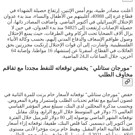
أعلنت مصادر طبية، يوم أمس الإثنين، إرتفاع حصيلة الشهداء في
قطاع غزة إلى 40988، أغلبيتهم من الأطفال والنساء، منذ بدء عدوان
الإحتلال الإسرائيلي في أكتوبر الماضي. وأضافت المصادر ذاتها، أن
حصيلة الإصابات إرتفعت إلى 94825 منذ بدء العدوان، في حين لا
يزال آلاف الضحايا تحت الركام وفي الطرقات، حيث يمنع الإحتلال
وصول طواقم الإسعاف والدفاع المدني إليهم، بحسب وكالة الأنباء
الفلسطينية. وأشارت، إلى أن قوات الإحتلال إرتكبت مجزرتين بحق
العائلات في القطاع، أسفرتا عن إستشهاد 16 مواطنا، وإصابة 64
آخرين، خلال الساعات الـ24 الماضية.
"مورجان ستانلي" يخفض توقعاته للنفط مجددا مع تفاقم
مخاوف الطلب
خفض "مورجان ستانلي" توقعاته لأسعار خام برنت للمرة الثانية في
غضون أسابيع مع تفاقم تحديات الطلب وإستمرار وفرة المعروض.
وبحسب مذكرة المحللين لدى البنك، سيبلغ سعر المؤشر القياسي
العالمي 75 دولار في المتوسط خلال الربع الرابع، وذلك مقابل
توقعاته الشهر الماضي بوصوله إلى 80 دولار للبرميل خلال الفترة
من أكتوبر إلى ديسمبر. كما قلص البنك، طفيفا، توقعاته إزاء أسعار
النفط لغالبية العام المقبل. وهبط خام برنت مؤخرا لأدنى مستوى
إغلاق منذ أواخر 2021 إثر إستمرار المخاوف بشأن ضعف الطلب