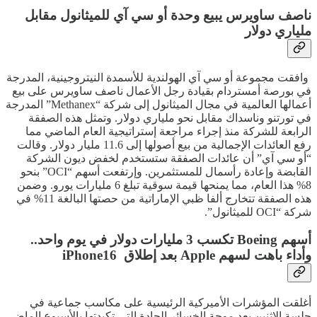
ناصف ساويرس يبيع وحدة أو سي آي للميثانول مقابل
ملياري دولار
وافقت مجموعة أو سي آي الهولندية للأسمدة النيتروجينية، المدرجة
في بورصة أمستردام بقيادة رجل الأعمال ناصف ساويرس على بيع
أعمالها العالمية في مجال الميثانول إلى شركة “Methanex” المدرجة
في تورتنو وناسداك مقابل نحو ملياري دولار. وتمثل هذه الصفقة
الرابعة للشركة منذ إجراء مراجعة إستراتيجية العام الماضي مما
رفع العائدات الإجمالية من بيع أصولها إلى 11.6 مليار دولار. وقالت
“أو سي آي” أن عائدات الصفقة ستستخدم لخفض ديون الشركة
القابضة وإعادة رأسمال للمستثمرين. وإرتفعت أسهم “OCI” بنحو
8% هذا العام، مما يمنحها قيمة سوقية تبلغ 6 مليارات يورو. وضمن
هذه الصفقة تتخارج ألفا ظبي الإماراتية من حصتها البالغة 11% في
شركة “OCI للميثانول”.
أسهم Boeing تكسب 3 مليارات دولار في يوم واحد..
وأداء باهت لسهم Apple بعد إطلاق iPhone16
أغلقت المؤشرات الأميركية الرئيسية على مكاسب جماعية في
جلسة الإثنين بعد موجة الخسائر الحادة التي تكبدتها بالأسبوع الماضي