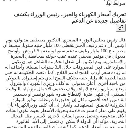
ضوابط لها.
تحريك أسعار الكهرباء والخبز.. رئيس الوزراء يكشف
تفاصيل جديدة عن الدعم
قال رئيس مجلس الوزراء المصري، الدكتور مصطفى مدبولي، يوم
الإثنين، أن دعم رغيف الخبز يتخطى 100 مليار جنيه سنويا، مضيفا أن
مصر تنتج 100 مليار رغيف مدعم سنويا وتبيعه بـ5 قروش. وأوضح
مدبولي في مؤتمر صحفي عقده عقب جولته بمحافظتي البحيرة
والإسكندرية، يوم الإثنين، أن شغل الحكومة الشاغل هو أن تكون
الموارد على قدر المصروفات خلال الـ3 سنوات المقبلة. وأضاف أنه
تم زيادة سعر أردب القمح لدعم الفلاح، كما دفعت الحكومة له حتى
هذه اللحظة 40 مليار جنيه بخلاف القمح الذي يتم إستيراده بالدولار.
من ناحية أخرى، أعلن مدبولي أنه كلف وزيري الكهرباء والبترول
بوضع سيناريو واضح لإنهاء ووقف تخفيف الأحمال مع نهاية التوقيت
الصيفي، أي تنتهي فترة الإنقطاع بقدوم شهر نوفمبر أو ديسمبر
القادمين كحد أقصى. وقال إن تحقيق ذلك يتطلب توفير الموارد
البترولية لتحقيق المستهدف. وأشار إلى أنه كلف وزيرالكهرباء بأن
يقوم على مدار 4 سنوات قادمة بتحريك الأسعار بحيث تكون الفئات
الأقل مدعومة وتتحمل بعض الفئات الأخرى الأسعار مثل المحال
التجارية، مؤكدا أن الدولة لا يمكن أن تتحمل إلى الأبد الفاتورة
المتزايدة من أسعار الدعم. كما كشف أن فاتورة الدعم التي تقدمها