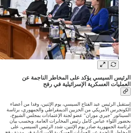
الرئيس السيسي يؤكد على المخاطر الناجمة عن
العمليات العسكرية الإسرائيلية في رفح
إستقبل الرئيس عبد الفتاح السيسي، يوم الإثنين، وفدا من أعضاء
الكونجرس الأمريكي من الحزبين الديمقراطي والجمهوري، برئاسة
السيناتور "جيري موران" عضو لجنة الإعتمادات بمجلس الشيوخ،
بحضور اللواء عباس كامل رئيس المخابرات العامة. وبحسب بيان
لرئاسة الجمهورية صادر يوم الإثنين، شدد الرئيس السيسي، على
المخاطر الناجمة عن العمليات العسكرية الإسرائيلية في مدينة رفح