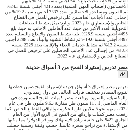
العاملين الأجانب حيث بلغ 5413 أجنبي بنسبة 31.2 % يليهم
الأخصائيون (أصحاب المهن العلمية) بعدد 4215 أجنبي بنسبة 24.3%
ثم الفنيون ومساعدو الاخصائيين بعدد 3337 أجنبي بنسبة 19.2% من
إجمالي عدد الأجانب الحاصلين على ترخيص للعمل في القطاع
الخاص والإستثماري عام 2023. وتابع: يمثل نشاط الصناعات
التحويلية العدد الأكبر من حيث عدد العاملين الأجانب به حيث بلغ
4495 أجنبي بنسبة 25.9%، يليه نشاط الفنون والإبداع والتسلية بعدد
3397 أجنبي بنسبة 19.6% ثم نشاط التشييد والبناء بعدد 2288 أجنبي
بنسبة 13.2% ثم نشاط خدمات الغذاء والإقامة بعدد 2225 بنسبة
12.8% من إجمالي عدد الأجانب الحاصلين على ترخيص للعمل في
القطاع الخاص والإستثماري عام 2023.
مصر تدرس إستيراد القمح من 3 أسواق جديدة
تدرس مصر إختراق 3 أسواق جديدة لإستيراد القمح ضمن خططها
لتنويع المصادر بمختلف قارات العالم، من دول زيمبابوي،
والمكسيك، والسويد. ورفعت مصر كميات القمح المستوردة في
العام الماضي إلى 11 مليون طن مقارنة بـ9.6 مليون طن في عام
2022، منهم نحو 5 ملايين طن للحكومة والباقي للقطاع الخاص. كما
رفعت مصر كميات وارداتها من القمح في الربع الأول من العام
الجاري 22% على خلفية زيادة الإستهلاك وتوافر الدولار؛ مما مكنها
من الإستفادة من تراجع سعره عالميا، حسب وثيقة رسمية حصلت