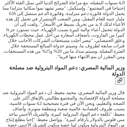
الـ4 سنوات المقبلة، مع مراعاة الشرائح الدنيا التي تمثل الفئة الأكثر
إحتياجا في المجتمع". وإستكمل: "مصر تشهد نموا سكانيا متزايدا مما
يحمل الدولة فاتورة دعم متزايدة، وفاتورة الدعم ستصل إلى 636
مليار جنيه للعام المقبل، ومن الصعب الإستمرار في تحمل كل هذه
الأعباء لذلك لا بد من تحريك بسيط في الأسعار". ولفت إلى أن
الدولة تتحمل أعباء مالية كبيرة بسبب الكهرباء، حيث تستورد جزءا
كبيرا من المازوت، بأضعاف أسعاره من أجل عمل محطات الكهرباء.
وعلق الحمصاني: "مصر أجلت مستحقات الشركات الأجانب خلال
فترات سابقة لظروف ما، وسيتم جدولة المبالغ المستحقة خلال
الفترة المقبلة، وسيتم سداد ما بين 20% و25% من هذه المستحقات،
ومن المقرر أن يتم الانتهاء منها قريبا".
وزير المالية المصري: دعم المواد البترولية ضد مصلحة
الدولة
قال وزير المالية المصري، محمد معيط، أن دعم المواد البترولية ضد
مصلحة الدولة الإقتصادية، والمجتمع يطالبني بالإنفاق أكثر على
الصحة والتعليم، ونحن الآن في فترة تصحيحية لـ4 سنوات قاسية،
بسبب ظروف إقتصادية عالمية صعبة ومنطقة متوترة. وأضاف
معيط: "تكلفة دعم المواد البترولية كبيرة، والشريك الأجنبي بياخد
مني فلوس بالدولار بأرقام كبيرة". وواصل معيط: "إحنا بنطلع إنتاج
من المواد البترولية ويكون لينا حصة ويكون للشريك الأجنبي حصة