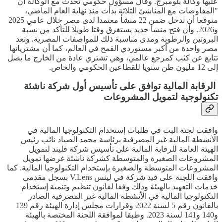
عليها وكالة بلومبرج. وقال مسؤول حكومي تحدث مع الوكالة أن
"المفاوضات مع المناشئ الثلاثة بدأت منذ نهاية العام الماضي،
متوقعا أن تدخل ضمن 22 منشأ معتمدا لدى مصر خلال عامي 2025
و2026. وأن فتح منشأ جديد يستغرق وقتا طويلا للتأكد من نسبة
البروتين والرطوبة ومدى مناسبة ذلك للمواصفات المصرية. وتعد
مصر واحدة من أكبر مستوردي القمح في العالم، كما أن مشترياتها
تتابع عن كثب كمرجع عالمي، وهي تشتري عادة من الخارج ما يصل
إلى 12 مليون طن سنويا للقطاعين الحكومي والخاص.
الرقابة المالية توافق على تأسيس أول شركة ناشئة
تكنولوجية لتمويل المشروعات
وافقت لجنة البت في طلبات إستخدام التكنولوجيا المالية في
الأنشطة المالية غير المصرفية برئاسة محمد الصياد نائب رئيس
الهيئة العامة للرقابة المالية على تأسيس شركة فليند لتمويل
المشروعات الصغيرة والمتوسطة كشركة ناشئة غرضها تمويل
المشروعات المتوسطة والصغيرة بإستخدام التكنولوجيا المالية. كما
وافقت اللجنة على قيد شركة في لينس V.Lens بسجل مقدمي
خدمات التعهيد بالهيئة وذلك وفقا لقانون تنظيم وتنمية إستخدام
التكنولوجيا المالية في الأنشطة المالية غير المصرفية الصادر
بالقانون رقم 5 لسنة 2022 وقرارات مجلس إدارة الهيئة رقم 139
و140 و141 لسنة 2023. وطبقا لموافقة اللجنة المختصة بالهيئة