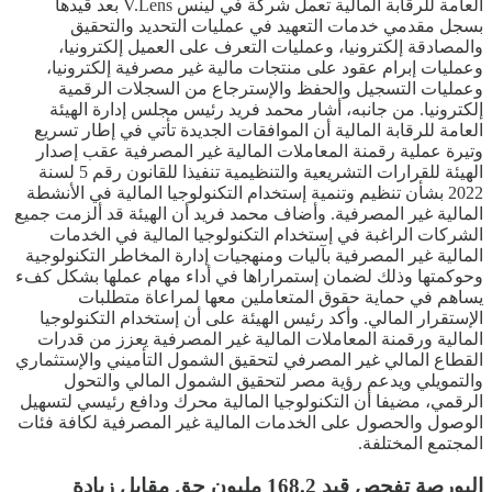
العامة للرقابة المالية تعمل شركة في لينس V.Lens بعد قيدها
بسجل مقدمي خدمات التعهيد في عمليات التحديد والتحقيق
والمصادقة إلكترونيا، وعمليات التعرف على العميل إلكترونيا،
وعمليات إبرام عقود على منتجات مالية غير مصرفية إلكترونيا،
وعمليات التسجيل والحفظ والإسترجاع من السجلات الرقمية
إلكترونيا. من جانبه، أشار محمد فريد رئيس مجلس إدارة الهيئة
العامة للرقابة المالية أن الموافقات الجديدة تأتي في إطار تسريع
وتيرة عملية رقمنة المعاملات المالية غير المصرفية عقب إصدار
الهيئة للقرارات التشريعية والتنظيمية تنفيذا للقانون رقم 5 لسنة
2022 بشأن تنظيم وتنمية إستخدام التكنولوجيا المالية في الأنشطة
المالية غير المصرفية. وأضاف محمد فريد أن الهيئة قد ألزمت جميع
الشركات الراغبة في إستخدام التكنولوجيا المالية في الخدمات
المالية غير المصرفية بآليات ومنهجيات إدارة المخاطر التكنولوجية
وحوكمتها وذلك لضمان إستمراراها في أداء مهام عملها بشكل كفء
يساهم في حماية حقوق المتعاملين معها لمراعاة متطلبات
الإستقرار المالي. وأكد رئيس الهيئة على أن إستخدام التكنولوجيا
المالية ورقمنة المعاملات المالية غير المصرفية يعزز من قدرات
القطاع المالي غير المصرفي لتحقيق الشمول التأميني والإستثماري
والتمويلي ويدعم رؤية مصر لتحقيق الشمول المالي والتحول
الرقمي، مضيفا أن التكنولوجيا المالية محرك ودافع رئيسي لتسهيل
الوصول والحصول على الخدمات المالية غير المصرفية لكافة فئات
المجتمع المختلفة.
البورصة تفحص قيد 168.2 مليون حق مقابل زيادة