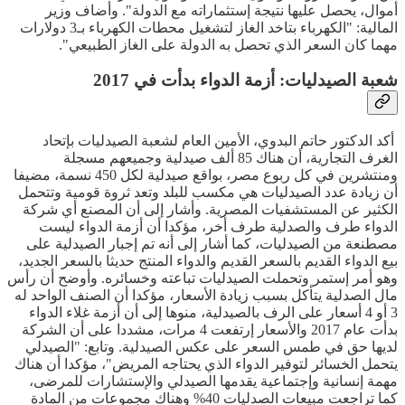
أموال، يحصل عليها نتيجة إستثماراته مع الدولة". وأضاف وزير
المالية: "الكهرباء بتاخد الغاز لتشغيل محطات الكهرباء بـ3 دولارات
مهما كان السعر الذي تحصل به الدولة على الغاز الطبيعي".
شعبة الصيدليات: أزمة الدواء بدأت في 2017
أكد الدكتور حاتم البدوي، الأمين العام لشعبة الصيدليات بإتحاد
الغرف التجارية، أن هناك 85 ألف صيدلية وجميعهم مسجلة
ومنتشرين في كل ربوع مصر، بواقع صيدلية لكل 450 نسمة، مضيفا
أن زيادة عدد الصيدليات هي مكسب للبلد وتعد ثروة قومية وتتحمل
الكثير عن المستشفيات المصرية. وأشار إلى أن المصنع أي شركة
الدواء طرف والصدلية طرف أخر، مؤكدا أن أزمة الدواء ليست
مصطنعة من الصيدليات، كما أشار إلى أنه تم إجبار الصيدلية على
بيع الدواء القديم بالسعر القديم والدواء المنتج حديثا بالسعر الجديد،
وهو أمر إستمر وتحملت الصيدليات تباعته وخسائره. وأوضح أن رأس
مال الصدلية يتأكل بسبب زيادة الأسعار، مؤكدا أن الصنف الواحد له
3 أو 4 أسعار على الرف بالصيدلية، منوها إلى أن أزمة غلاء الدواء
بدأت عام 2017 والأسعار إرتفعت 4 مرات، مشددا على أن الشركة
لديها حق في طمس السعر على عكس الصيدلية. وتابع: "الصيدلي
يتحمل الخسائر لتوفير الدواء الذي يحتاجه المريض"، مؤكدا أن هناك
مهمة إنسانية وإجتماعية يقدمها الصيدلي والإستشارات للمرضى،
كما تراجعت مبيعات الصدليات 40% وهناك مجموعات من المادة