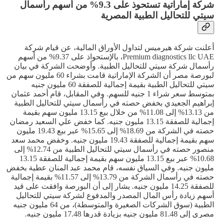
شركة إماراتية تستحوذ على 9.3% من أسهم رأسمال
سيتي للتحاليل الطبية المصرية
أعلنت شركة هيرميس لتداول الأوراق المالية، عن قيام شركة
Premium diagnostics llc UAE، بالإستحواذ على 9.37% من أسهم
رأسمال شركة سيتي للتحاليل الطبية. وأوضحت الشركة في بيان
لبورصة مصر أن الشركة الإماراتية قامت بشراء 60 مليون سهم من
سيتي للتحاليل الطبية بقيمة إجمالية للصفقة 60 مليون جنيه
بمتوسط سعر شراء 1 جنيه للسهم. وفي المقابل، قام أحمد عثمان
إبراهيم الجعيدي بخفض حصته في رأسمال سيتي للتحاليل الطبية
من 13.13% إلى 11.08% من خلال بيع 13.15 مليون سهم بقيمة
إجمالية للصفقة 13.15 مليون جنيه. كما خفض علي السعيد رمضان
حصته في الشركة من 18.69% إلى 15.65% عبر بيع 19.43 مليون
سهم بقيمة إجمالية للصفقة 19.43 مليون جنيه. وخفض محمد سعد
منصور حصته في رأسمال سيتي للتحاليل الطبية من 12.74% إلى
10.68% عبر بيع 13.15 مليون سهم بقيمة إجمالية للصفقة 13.15
مليون جنيه. وفي السياق نفسه، قام محمد عبد المنان عطية بخفض
حصته في رأسمال الشركة من 13.79% إلى 11.57% بقيمة إجمالية
للصفقة 14.25 مليون جنيه. يشار إلى أن البورصة وافقت على قيد
أسهم زيادة رأس المال المصدر والمدفوع لشركة سيتي للتحاليل
الطبية (سوق الشركات الصغيرة والمتوسطة)، من 64 مليون جنيه
مصري إلى 81.48 مليون جنيه بزيادة قدرها 17.48 مليون جنيه.