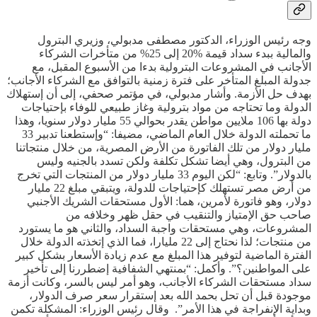
وجه رئيس الوزراء، الدكتور مصطفى مدبولي، وزيري البترول
والمالية ببدء سداد قيمة %20 إلى 25% من متأخرات الشركاء
الأجانب في المشروعات البترولية بدءا من الأسبوع المقبل، مع
جدولة المبلغ المتأخر على فترة زمنية بالتوافق مع الشركاء الأجانب؛
بهدف حل الأزمة. وأشار مدبولي، في مؤتمر صحفي، إلى أن إستهلاك
الدولة وما تحتاجه من مواد بترولية وغاز طبيعي للوفاء بإحتياجات
دولة بها 106 ملايين مواطن يقدر بحوالي 55 مليار دولار سنويا، وهذا
ما تحملته الدولة خلال العام الماضي، مضيفا: “وإستطعنا تدبير 33
مليار دولار من تلك الفاتورة من الأرض المصرية، من خلال منتجاتنا
من البترول، وهي أيضا تشكل تكلفة ولكن تسدد بالجنيه وليس
بالدولار”. وتابع: “لكن اليوم 33 مليار دولار من المنتجات التي تخرج
من أرض مصر تستهلك كإحتياجات للدولة، ويتبقي مبلغ 22 مليار
دولار، وهو فاتورة لأمرين، هما: الأول مستحقات الشريك الأجنبي
صاحب حق الإمتياز والتنقيب في حقل ظهر وخلافه من
المشروعات، وهي مستحقات واجبة السداد، والثاني هو ما يستورد
من منتجات؛ لذا نحتاج إلى 22 مليارا، فما الذي إتخذته الدولة خلال
الفترة الماضية لتوفير هذا المبلغ مع عدم زيادة الأسعار بشكل كبير
على المواطنين؟”. وأكمل: “بمنتهي الشفافية إضطررنا إلى تأخير
سداد مستحقات الشركاء الأجانب، وهو أمر ليس بالسر، وكانت أزمة
موجودة قبل أن تحل بحمد الله بعد إستقرار سعر صرف الدولار،
وبداية الإنفراجة في هذا الأمر”. وقال رئيس الوزراء: المشكلة تكمن