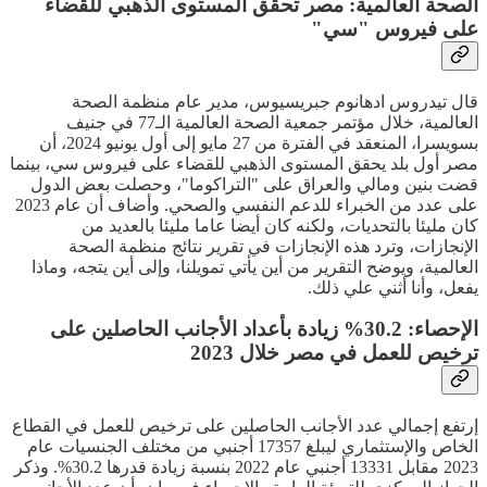
الصحة العالمية: مصر تحقق المستوى الذهبي للقضاء
على فيروس "سي"
قال تيدروس ادهانوم جبريسيوس، مدير عام منظمة الصحة
العالمية، خلال مؤتمر جمعية الصحة العالمية الـ77 في جنيف
بسويسرا، المنعقد في الفترة من 27 مايو إلى أول يونيو 2024، أن
مصر أول بلد يحقق المستوى الذهبي للقضاء على فيروس سي، بينما
قضت بنين ومالي والعراق على "التراكوما"، وحصلت بعض الدول
على عدد من الخبراء للدعم النفسي والصحي. وأضاف أن عام 2023
كان مليئا بالتحديات، ولكنه كان أيضا عاما مليئا بالعديد من
الإنجازات، وترد هذه الإنجازات في تقرير نتائج منظمة الصحة
العالمية، ويوضح التقرير من أين يأتي تمويلنا، وإلى أين يتجه، وماذا
يفعل، وأنا أثني علي ذلك.
الإحصاء: 30.2% زيادة بأعداد الأجانب الحاصلين على
ترخيص للعمل في مصر خلال 2023
إرتفع إجمالي عدد الأجانب الحاصلين على ترخيص للعمل في القطاع
الخاص والإستثماري ليبلغ 17357 أجنبي من مختلف الجنسيات عام
2023 مقابل 13331 أجنبي عام 2022 بنسبة زيادة قدرها 30.2%. وذكر