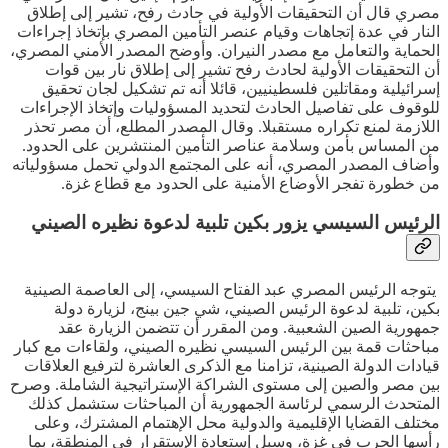
مصري قال أن التحقيقات الأولية في حادث رفح، تشير إلى إطلاق
النار في عدة إتجاهات وقيام عنصر التأمين المصري بإتخاذ إجراءات
الحماية والتعامل مع مصدر النيران. وأوضح المصدر الأمني المصري،
أن التحقيقات الأولية لحادث رفح تشير إلى إطلاق نار بين قوات
إسرائيلية ومقاتلين فلسطينيين، قائلا أنه تم تشكيل لجان تحقيق
للوقوف على تفاصيل الحادث لتحديد المسؤوليات وإتخاذ الإجراءات
اللازمة لمنع تكراره مستقبلا. وقال المصدر المطلع، أن مصر تحذر
من المساس بأمن وسلامة عناصر التأمين المنتشرين على الحدود.
وأضاف المصدر المصري، أنه على المجتمع الدولي تحمل مسؤولياته
من خطورة تفجر الأوضاع الأمنية على الحدود مع قطاع غزة.
الرئيس السيسي يزور بكين تلبية لدعوة نظيره الصيني
يتوجه الرئيس المصري عبد الفتاح السيسي، إلى العاصمة الصينية
بكين، تلبية لدعوة الرئيس الصيني، شي جين بينج، لزيارة دولة
جمهورية الصين الشعبية. ومن المقرر أن تتضمن الزيارة عقد
مباحثات قمة بين الرئيس السيسي نظيره الصيني، ولقاءات مع كبار
قيادات الدولة الصينية، تزامنا مع الذكرى العاشرة لترفيع العلاقات
بين مصر والصين إلى مستوى الشراكة الإستراتيجية الشاملة. وصرح
المتحدث الرسمي لرئاسة الجمهورية أن المباحثات ستشمل كذلك
مختلف القضايا الإقليمية والدولية محل الإهتمام المشترك، وعلى
رأسها الحرب في غزة، وسبل إستعادة الإستقرار في المنطقة، بما