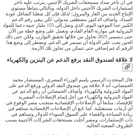
في أن تأخر سداد مستحقات الشريك الأجنبي، يترتب عليه تأخر
إستثمارات الشريك الأجنبي داخل الدولة، وبالتالي يتباطأ مستوي
الإنتاج الجديد من الغاز والبترول؛ لذلك فإن كل شغلنا الشاغل عودة
السداد. وأضاف الدكتور مصطفى مدبولي: لكن يبقي رقم الدعم
الكبير جدا الموجود اليوم، الذي وصل إلى 155 مليار جنيه دعما للمواد
البترولية في موازنة العام القادم، ونعمل على وضع خطة من الآن
حتى ديسمبر 2025 نحاول من خلالها تحقيق التوازن، ولكن حتى ذلك
الحين يجب على الدولة أن تستمر في الدعم، ونضطر إلى وضع هذا
الرقم كدعم إضافي حتى نتمكن من تجاوز تلك الأزمة.
لا علاقة لصندوق النقد برفع الدعم عن البنزين والكهرباء
قال المتحدث الرسمي بإسم الوزراء المصري، المستشار محمد
الحمصاني، أنه لا علاقة بين صندوق النقد الدولي ورفع الدعم على
المواد البترولية والكهرباء. وأضاف الحمصاني أن رفع الدعم عن
المواد البترولية والكهرباء من أجل إتمام الإصلاحات المصرية
للإقتصاد، متابعا أن الإصلاحات الإقتصادية ستجنب مصر الوقوع في
أي أزمات مستقبلية. كما تابع أن الإصلاحات الإقتصادية تساهم في
زيادة السياحة والقضاء على السوق السوداء للدولار وتساهم في
ذات الإستثمارات، ومصر أجلت مستحقات الشركات الأجنبية بسبب
الظروف الصعبة الحالية.