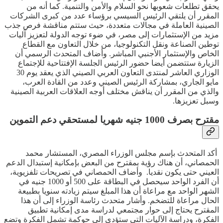
يحقق تطلعات شعوبها نحو السلام والأمن والتنمية. كما أنه من
المقرر أن يلتقي الرئيس السيسي برؤساء عدد من كبرى الشركات
الصينية العاملة في مجالات متعددة، حيث ستتم مناقشة فرص جذب
مزيد من الإستثمارات إلى مصر، في ضوء توجه الدولة لتعزيز آليات
توطين الصناعة ونقل التكنولوجيا، من خلال التعاون مع القطاع
الخاص والإستثمار الأجنبي المباشر. وأضاف المتحدث الرسمي أن
الزيارة ستتضمن أيضا حضور الرئيس الجلسة الإفتتاحية للإجتماع
الوزاري العاشر لمنتدى التعاون العربي الصيني الذي يعقد يوم 30
مايو الجاري، بمشاركة الرئيس الصيني وعدد من القادة العرب،
والذي من المقرر أن يناقش مختلف أوجه العلاقات العربية الصينية
وسبل تعزيزها.
مقترح بصرف 1000 جنيه شهريا لمستحقي دعم التموين
أكد المتحدث بإسم مجلس الوزراء المصري، المستشار محمد
الحمصاني، أن هناك رؤية بمقترح من البعض بإمكانية إستبدال الدعم
العيني حتى يكون نقديا. وأضاف الحمصاني في تصريحات تلفزيوية،
أن الفرد الواحد سيحصل في البطاقة على 500 أو 1000 جنيه في
الشهر الواحد مع مراعاة أن هذا المبلغ سيتم زيادته سنويا بطبيعة
الحال مراعاة للتضخم. وأشار متحدث رئاسة الوزراء إلى أن هذا
المقترح يحتاج إلى حوار مجتمعي لدراسة مدى إمكانية تطبيق
الفكرة، ودراسة الآليات التي ستؤدي إلى حوكمة تشمل الفكرة وتضع