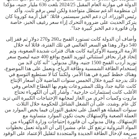
الدولة في موازنة العام المقبل 2024/25 بلغت 636 مليار جنيه، مؤكدا
أن منظومة الدعم ستظل متواجدة ولكن ليس برقم ثابت. وأكد
رئيس الوزراء، أن دعم الخبز سيستمر، قائلا: "قبل أزمة كورونا كان
يتركز الحديث على ضرورة التحرك إزاء سعر رغيف الخبز، خاصة
وأن فاتورة دعم الخبز كبيرة جدا".
وأضاف أن الدولة كانت تستورد القمح بـ260 و270 دولار ثم قفز إلى
540 دولار وهذا هو السعر العالمي في تلك الفترة، قائلا أنه خلال
الأزمة الروسية الأوكرانية كانت هناك فترات شديدة الصعوبة، وتم
إتخاذ قرار بحافز استثنائي لتوريد القمح بواقع 400 جنيه ليصبح سعر
توريد أردب القمح 1500 جنيه. وقال مدبولي: "أنه كان لابد من
إستخدام الطاقة الشمسية وطاقة الرياح، ونعمل على هذا الموضوع،
وهناك خطط كبيرة في هذا الأمر، ولكننا كنا لا نستطيع التوسع في
ذلك بدرجة كبيرة خلال الخمس سنوات الماضية لأن أسعار الإنتاج
كانت عالية جدا، وتلك المشروعات يقوم بها القطاع الخاص وفي
الأغلب كانت إستثمارات خارجية". وأشار إلى أن الكهرباء تحتاج
مازوت وكميات أخرى من الغاز لمجابهة الإحتياجات الكبيرة التي تزيد
كل عام .وشدد، على أن الشغل الشاغل للحكومة خلال الثلاث
سنوات المقبلة هو العمل على تحقيق التوزان فيما يخص الموارد من
العملة الصعبة والإستهلاك بحيث تكون الموارد متساوية مع
الإستهلاك. وقال مدبولي، أن فاتورة إحتياجات وزارة الكهرباء من
المواد البترولية ترتفع كل عام، مشيرا إلى أن الدولة تعمل بخطوات
سريعة لإدخال الطاقة الجديدة والمتجددة لتقليل الإعتماد على الوقود