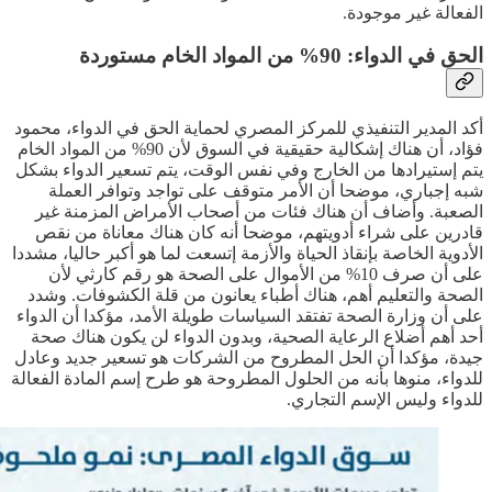
الفعالة غير موجودة.
الحق في الدواء: 90% من المواد الخام مستوردة
أكد المدير التنفيذي للمركز المصري لحماية الحق في الدواء، محمود
فؤاد، أن هناك إشكالية حقيقية في السوق لأن 90% من المواد الخام
يتم إستيرادها من الخارج وفي نفس الوقت، يتم تسعير الدواء بشكل
شبه إجباري، موضحا أن الأمر متوقف على تواجد وتوافر العملة
الصعبة. وأضاف أن هناك فئات من أصحاب الأمراض المزمنة غير
قادرين على شراء أدويتهم، موضحا أنه كان هناك معاناة من نقص
الأدوية الخاصة بإنقاذ الحياة والأزمة إتسعت لما هو أكبر حاليا، مشددا
على أن صرف 10% من الأموال على الصحة هو رقم كارثي لأن
الصحة والتعليم أهم، هناك أطباء يعانون من قلة الكشوفات. وشدد
على أن وزارة الصحة تفتقد السياسات طويلة الأمد، مؤكدا أن الدواء
أحد أهم أضلاع الرعاية الصحية، وبدون الدواء لن يكون هناك صحة
جيدة، مؤكدا أن الحل المطروح من الشركات هو تسعير جديد وعادل
للدواء، منوها بأنه من الحلول المطروحة هو طرح إسم المادة الفعالة
للدواء وليس الإسم التجاري.