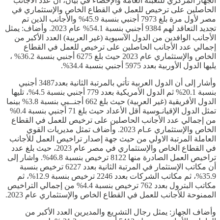
الجهاز المركزي للتعبئة العامة والإحصاء في بيان، أن عدد الأجانب
الحاصلين على ترخيص للعمل في القطاع الخاص والإستثماري في
مصر لأول مرة بلغ 7973 أجنبي بنسبة 45.9% والأجانب الذين تم
تجديد التعاقد لهم 9384 أجنبي بنسبة 54.1% عام 2023. وأضاف: يمثل
الأجانب الوافدين من الدول الآسيوية (غير العربية) العدد الأكبر من
إجمالي عدد الأجانب الحاصلين على ترخيص للعمل في القطاع
الخاص والإستثماري عام 2023 حيث بلغ 6275 أجنبي بنسبة 36.2% ،
يليها الدول الأوربية بعدد 5975 أجنبي بنسبة 34.4%.
وأشار إلى أن الدول‏ العربية تأتي بالمرتبة الثانية بعدد3487 أجنبي
بنسبة 20.1% ثم الدول الأمريكية بعدد 779 أجنبي بنسبة 4.5%، تليها
الدول الأفريقية (غير العربية) حيث بلغ 662 أجنــبي بنسبة 3.8% بينما
تمثل الدول الإقيانـوسية أقل الأعداد حيث بلغ 71 أجنبي بنسبة 0.4%
من إجمالي عدد الأجانب الحاصلين على ترخيص للعمل في القطاع
الخاص والإستثماري عـام 2023. وأضاف تمثل مديريات القوي
العاملة المرتبة الاولي من حيث جهة إصدار تراخيص العمل للأجانب
في القطاع الخاص والإستثماري في مصر عام 2023، حيث بلغ عدد
تراخيص العمل الصادرة منها 8122 ترخيص بنسبة 46.8%. واشار إلى
أن مكاتب الإستثمار في المرتبة الثانية بعدد 6227 ترخيص بنسبة
35.9%، ثم مكاتب الشركات بعدد 2246 ترخيص بنسبة 12.9%، ثم
مكاتب البترول بعدد 762 ترخيص بنسبة 4.4% من إجمالي التراخيص
الممنوحة للأجانب للعمل في القطاع الخاص والإستثماري عام 2023.
وأضاف الجهاز: يمثل رجال التشريع والمديرين العدد الأكبر من