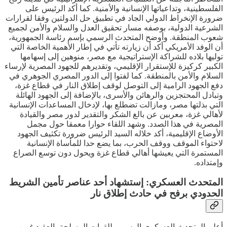
الفلسطينية، وتداعياتها الإنسانية والأمنية. كما أكد الرئيس على
ضرورة الإنخراط الدولي الجاد في تطبيق حل الدولتين وفقا لقرارات
الشرعية الدولية، بوصفه مسار تحقيق العدل والسلام والأمن لجميع
شعوب المنطقة. وأوضح المتحدث الرسمي بإسم رئاسة الجمهورية،
أن الوفد الأمريكي أكد أن زيارته تأتي في إطار الأهمية الخاصة التي
توليها بلاده للشراكة الإستراتيجية مع مصر، منوهين إلى إسهامها
الكبير كركيزة للإستقرار الإقليمي، وتقديرهم للجهود المصرية لإرساء
السلام والأمن بالمنطقة. كما لفتوا إلى الدور المصري الجوهري في
دفع الجهود الرامية إلى التوصل لوقف إطلاق النار في قطاع غزة،
وتبادل المحتجزين والرهائن والأسرى، بالإضافة إلى الجهود الهائلة
التي بذلتها مصر، ومازالت تضطلع بها، لإدخال المساعدات الإنسانية
لأهالي غزة، معربين عن بالغ الشكر والتقدير لدور مصر والقيادة
المصرية في هذا الصدد. وشهد اللقاء حوارا معمقا حول مجمل
الأوضاع الإقليمية، أكد خلاله السيد الرئيس ضرورة تكثيف الجهود
لاحتواء الموقف ووقف الحرب، بما يضع حدا للمأساة الإنسانية
المستمرة التي يعيشها أهالي قطاع غزة ويحول دون توسع الصراع
وإمتداده.
المتحدث العسكري: إستشهاد أحد عناصر تأمين الشريط
الحدودي برفح في حادث إطلاق نار
أعلن المتحدث العسكري الرسمي للقوات المسلحة، العقيد غريب