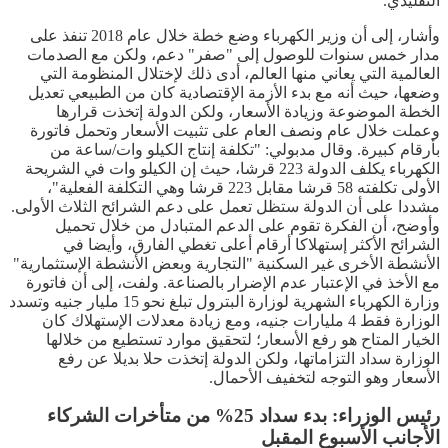
التقليدي.
وأشار، إلى أن وزير الكهرباء وضع خطة خلال عام 2018 تنفذ على
مدار خمس سنوات للوصول إلى "صفر" دعم، ولكن مع الصدمات
العالمية التي يعاني منها العالم، أدى ذلك لإختلال المنظومة التي
وضعها، حيث أنه مع بدء الأزمة الإقتصادية كان من الطبيعي تعديل
الخطة الموضوعة وزيادة الأسعار، ولكن الدولة إتخذت قرارها
وعملت خلال عام ونصف العام على تثبيت الأسعار وتحمل فاتورة
بأرقام كبيرة. وقال مدبولي: "تكلفة إنتاج الكيلو وات/ساعة من
الكهرباء يكلف الدولة 223 قرشا، حيث إن الكيلو وات في الشريحة
الأولى تكلفته 58 قرشا مقابل 223 قرشا وهي التكلفة الفعلية"،
مشددا على أن الدولة ستظل تعمل على دعم الشرائح الثلاث الأولى.
وأوضح، أن الفكرة تقوم على الدعم المتبادل من خلال تحميل
الشرائح الأكثر إستهلاكا أرقام أعلى تغطي الفارق، وأيضا في
الأنشطة الأخرى غير السكنية "التجارية وبعض الأنشطة الإستثمارية"
مع الأخذ في الإعتبار عدم الإضرار بالصناعة. ولفت، إلى أن فاتورة
وزارة الكهرباء الشهرية لوزارة البترول تبلغ نحو 15 مليار جنيه وتسدد
الوزارة فقط 4 مليارات جنيه، ومع زيادة معدلات الإستهلاك كان
الخيار المتاح هو رفع الأسعار؛ لتحقيق موارد تستطيع من خلالها
الوزارة سداد التزاماتها، ولكن الدولة إتخذت حلا بديلا عن رفع
الأسعار وهو التوجه لتخفيف الأحمال.
رئيس الوزراء: بدء سداد 25% من متأخرات الشركاء
الأجانب الأسبوع المقبل