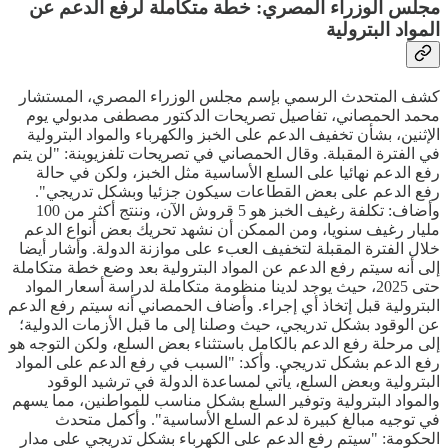
مجلس الوزراء المصري: خطة متكاملة لرفع الدعم عن
المواد البترولية
كشف المتحدث الرسمي بإسم مجلس الوزراء المصري، المستشار
محمد الحمصاني، تفاصيل تصريحات الدكتور مصطفى مدبولي يوم
الإثنين، بشأن تخفيف الدعم على الخبز والكهرباء والمواد البترولية
في الفترة المقبلة. وقال الحمصاني في تصريحات تلفزيوينة: "لن يتم
رفع الدعم نهائيا على السلع الأساسية مثل الخبز، ولكن في حالة
رفع الدعم على بعض القطاعات سيكون جزئيا وبشكل تدريجي".
وأضاف: تكلفة رغيف الخبز هو 5 قروش الآن، وننتج أكثر من 100
مليار رغيف سنويا، ومن الممكن أن نشهد تحريك بعض أنواع الدعم
خلال الفترة المقبلة لتخفيف العبء على موازنة الدولة. وأشار أيضا
إلى أنه سيتم رفع الدعم عن المواد البترولية بعد وضع خطة متكاملة
حتى 2025، حيث يوجد لدينا منظومة متكاملة لدراسة أسعار المواد
البترولية قبل إتخاذ أي إجراء. وأضاف الحمصاني أنه سيتم رفع الدعم
عن الوقود بشكل تدريجي، حيث وصلنا إلى ما قبل الأزمات الدولية؛
إلى مرحلة رفع الدعم بالكامل باستثناء بعض السلع، ولكن التوجه هو
رفع الدعم بشكل تدريجي. وأكد: "السبب في رفع الدعم على المواد
البترولية وبعض السلع، يأتي لمساعدة الدولة في ترشيد الوقود
والمواد البترولية وتوفير السلع بشكل مناسب للمواطنين، مما يسهم
في توجيه مبالغ كبيرة لدعم السلع الأساسية". وأكمل متحدث
الحكومة: "سيتم رفع الدعم على الكهرباء بشكل تدريجي على مدار