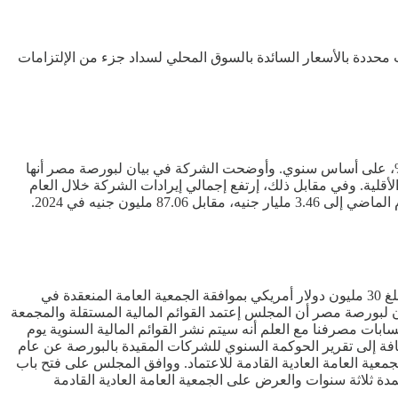
حددة بالأسعار السائدة بالسوق المحلي لسداد جزء من الإلتزامات
 القوائم المالية المجمعة لشركة السادس من أكتوبر للتنمية والإستثمار (سوديك)، عن العام الماضي، إرتفاع أرباح الشركة بنسبة 77.5%، على أساس سنوي. وأوضحت الشركة في بيان لبورصة مصر أنها
ت 2.53 مليار جنيه خلال العام السابق له 2024، مع الأخذ في الإعتبار حقوق الأقلية. وفي مقابل ذلك، إرتفع إجمالي إيرادات الشركة خلال العام
وافق مجلس إدارة مصرف أبوظبي الإسلامي - مصر، على مد أجل سداد التمويل المساند الممنوح من مصرف أبوظبي الإسلامي - الإمارات بمبلغ 30 مليون دولار أمريكي بموافقة الجمعية العامة المنعقدة في
البنك في بيان لبورصة مصر أن المجلس إعتمد القوائم المالية المستقلة والمجمعة
مادها من مراقبي حسابات مصرفنا مع العلم أنه سيتم نشر القوائم المالية السنوية يوم
ق 8 فبراير 2026. وصدق مجلس إدارة البنك على تقرير مجلس الإدارة السنوي عن السنة المالية المنتهية في 31 ديسمبر 2025، إضافة إلى تقرير الحوكمة السنوي للشركات المقيدة بالبورصة عن عام
ة مصرف أبوظبي الإسلامي مصر بالكامل لدورة جديدة لمدة 3 سنوات والعرض على الجمعية العامة العادية القادمة للاعتماد. ووافق المجلس على فتح باب
ة ثلاثة سنوات والعرض على الجمعية العامة العادية القادمة