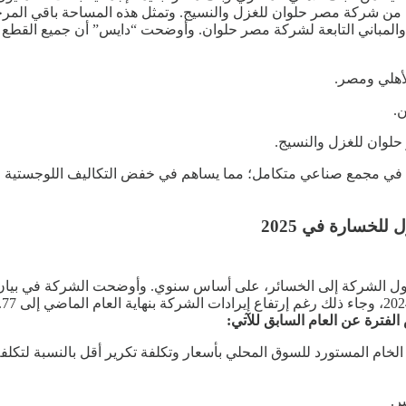
ة 200 ألف متر مربع من الأراضي والمباني التابعة لشركة مصر حلوان. وأوضحت “دايس” 
 في مجمع صناعي متكامل؛ مما يساهم في خفض التكاليف اللوجستية وزياد
للخسارة في 2025
لفترة عن العام السابق للآتي:
لخام المستورد للسوق المحلي بأسعار وتكلفة تكرير أقل بالنسبة لتكلفة
ر.