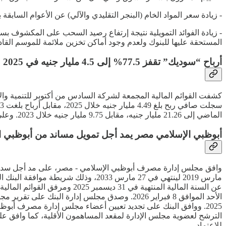
- زيادة سعر المواد الخام (البنجر التقليدي والآلي) عن الأعوام السابقة ب
- زيادة الفوائد التمويلية نتيجة إرتفاع رصيد السحب على المكشوف 
المستحقة عليها للبنوك ولعدم وجود أماكن تخزين ملائمة للموسم القاد
أرباح “سوديك” تقفز 77.5% إلى 4.5 مليار جنيه في 2025
الماضي إلى 21.26 مليار جنيه، مقابل 9.75 مليار جنيه خلال 2023. وعلى صعيد القوائم غير المجمعة، قفزت أرباح الشركة المستقلة خلال العام الماضي إلى 3.46 مليار جنيه، مقابل 87.06 مليون جنيه في 2024.
أبوظبي الإسلامي مصر يمد أجل تمويل مساند من أبوظبي ال
مارس 2019 لينتهي في 27 مارس 2033،
عن السنة المالية المنتهية في
الترشح لعضوية مجلس الإدارة لمقعد المساهمون الأقلية، كما وافق على
للاعتماد.