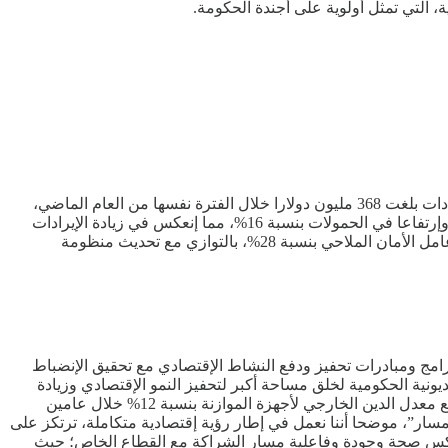
، التي تمثل أولوية على أجندة الحكومة.
سجلت قناة السويس إيرادات بلغت 449 مليون دولارا منذ بداية العام، مع عبور 1315 سفينة بحمولات صافية قدرها 56 مليون طن، مقارنة بإيرادات بلغت 368 مليون دولارا خلال الفترة نفسها من العام الماضي،
وفقا لرئيس هيئة قناة السويس، أسامة ربيع. وقال ربيع أن النصف الأول من العام المالي 2025/2026 شهد نموا في أعداد السفن بنسبة 5.8%، وإرتفاعا في الحمولات بنسبة 16%، مما إنعكس في زيادة الإيرادات
بنحو 18.5% على أساس سنوي. وأشار إلى الانتهاء من مشروع تطوير القطاع الجنوبي للقناة ودخوله حيز التشغيل، الأمر الذي أسهم في رفع عامل الأمان الملاحي بنسبة 28%، بالتوازي مع تحديث منظومة
 برامج ومبادرات تحفيز ودفع النشاط الإقتصادي مع تحقيق الإنضباط
نية الحكومية لخلق مساحة أكبر لتحفيز النمو الإقتصادي وزيادة
الإنفاق الإجتماعي. وأشار إلى أن الإيرادات الضريبية زادت بنسبة 32%؜ خلال الربع الأول من العام المالي الحالي دون فرض أعباء جديدة، وتراجع معدل الدين الخارجي لأجهزة الموازنة بنسبة 12%؜ خلال عامين
ار”، موضحا أننا نعمل في إطار رؤية إقتصادية متكاملة، ترتكز على
يدة تعكس صحة وجودة وفاعلية مسار الشراكة مع القطاع الخاص؛ حيث