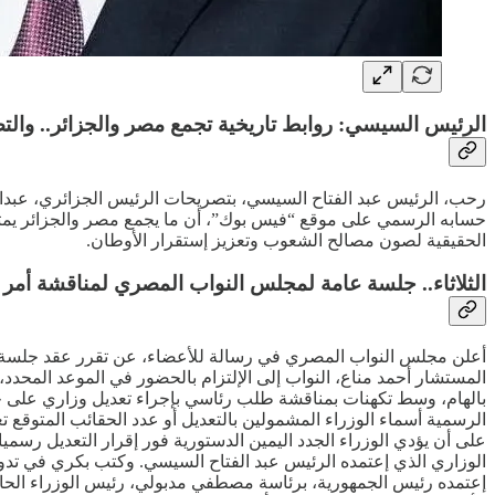
الرئيس السيسي: روابط تاريخية تجمع مصر والجزائر.. والت
رحب، الرئيس عبد الفتاح السيسي، بتصريحات الرئيس الجزائري، عبدالم
حسابه الرسمي على موقع “فيس بوك”، أن ما يجمع مصر والجزائر يمثل
الحقيقية لصون مصالح الشعوب وتعزيز إستقرار الأوطان.
الثلاثاء.. جلسة عامة لمجلس النواب المصري لمناقشة أمر
المستشار أحمد مناع، النواب إلى الإلتزام بالحضور في الموعد المح
بالهام، وسط تكهنات بمناقشة طلب رئاسي بإجراء تعديل وزاري على ح
الرسمية أسماء الوزراء المشمولين بالتعديل أو عدد الحقائب المتوقع 
على أن يؤدي الوزراء الجدد اليمين الدستورية فور إقرار التعديل رسم
الوزاري الذي إعتمده الرئيس عبد الفتاح السيسي. وكتب بكري في تدوي
إعتمده رئيس الجمهورية، برئاسة مصطفي مدبولي، رئيس الوزراء الحالي