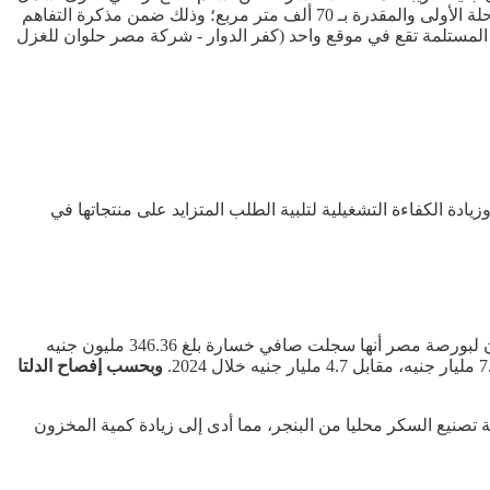
مباني (عدد 7 قطع) بمساحة إجمالية تقدر بنحو 60 ألف متر مربع تقريبا من شركة مصر حلوان للغزل والنسيج. وتمثل هذه المساحة باقي المرحلة الأولى والمقدرة بـ 70 ألف متر مربع؛ وذلك ضمن مذكرة التفاهم
أن جميع القطع المستلمة تقع في موقع واحد (كفر الدوار - شركة مصر حلوان للغزل
ة الكفاءة التشغيلية لتلبية الطلب المتزايد على منتجاتها في
كشفت المؤشرات المالية لشركة الدلتا للسكر، عن العام الماضي، تحول الشركة إلى الخسائر، على أساس سنوي. وأوضحت الشركة في بيان لبورصة مصر أنها سجلت صافي خسارة بلغ 346.36 مليون جنيه
وبحسب إفصاح الدلتا
 تصنيع السكر محليا من البنجر، مما أدى إلى زيادة كمية المخزون