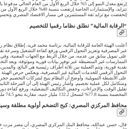
إرتفع معدل النمو إلى 5% خلال الربع الأول من العام
تتزايد، والإستثمارات الخاصة 
إنخفضت مع تزايد ثقة المستثمرين في مسار الاقتصاد المصري وتحسن المؤش
“الرقابة المالية” تطلق نظاما رقميا للتخصيم
أعلنت الهيئة العامة للرقابة المالية، برئاسة محمد فريد، إطلاق نظام
غير المصرفية وتعزيز التحول الرقمي ورفع كفاءة التشغيل وسرعة تقديم
على تمويل سابق من عدمه، من خلال الربط مع الجهات المعنية، وفي م
الممارسات غير المنضبطة عبر توفير بيانات فورية وموثوقة. ويعد الت
نقدية فورية، وتتم العملية بين ثلاثة أطراف رئيسية هي البائع، والمد
التحول الرقمي للخدمات المالية غير المصرفية، ويعكس حرص الهيئة على
على الأنشطة التمويلية. وأوضح أن النظام يتيح لشركات التخصيم حجز ا
ومتكامل لكل عملية تخصيم. وأشار رئيس الهيئة إلى أن المرحلة الثان
المخصمة بنسبة 77.8% لتسجل 132.2 مليار جنيه، مقارنة بنحو 74.5 مليار جنيه خلال عام 2024، مما يعكس تزايد الإعتماد على هذا النشاط كأداة تمويل فعالة في السوق المصري.
محافظ المركزي المصري: كبح التضخم أولوية مطلقة وسياس
قال، حسن عبدالله، محافظ البنك المركزي المصري، أن مصر مرت خلال