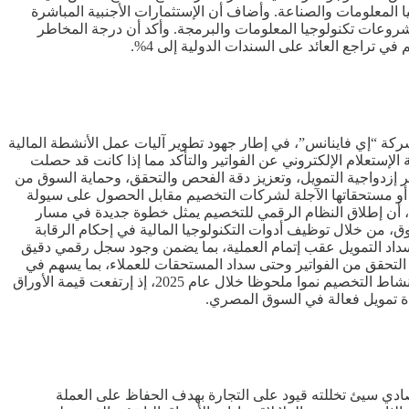
تكنولوجيا المعلومات والصناعة. وأضاف أن الإستثمارات الأجنبية المباشرة
ع توسع الشباب في مشروعات تكنولوجيا المعلومات والبرمجة. وأكد أن درجة المخاطر
 تراجع العائد على السندات الدولية إلى 4%.
 شركة “إي فاينانس”، في إطار جهود تطوير آليات عمل الأنشطة المالية
إستعلام الإلكتروني عن الفواتير والتأكد مما إذا كانت قد حصلت
 إزدواجية التمويل، وتعزيز دقة الفحص والتحقق، وحماية السوق من
ا أو مستحقاتها الآجلة لشركات التخصيم مقابل الحصول على سيولة
الية، أن إطلاق النظام الرقمي للتخصيم يمثل خطوة جديدة في مسار
ق، من خلال توظيف أدوات التكنولوجيا المالية في إحكام الرقابة
 سداد التمويل عقب إتمام العملية، بما يضمن وجود سجل رقمي دقيق
 التحقق من الفواتير وحتى سداد المستحقات للعملاء، بما يسهم في
تقليل الوقت والإجراءات، وخفض التكاليف التشغيلية، ورفع كفاءة دورة العمل، وتعزيز سرعة حصول الشركات على السيولة اللازمة. وحقق نشاط التخصيم نموا ملحوظا خلال عام 2025، إذ إرتفعت قيمة الأوراق
دي سيئ تخللته قيود على التجارة بهدف الحفاظ على العملة