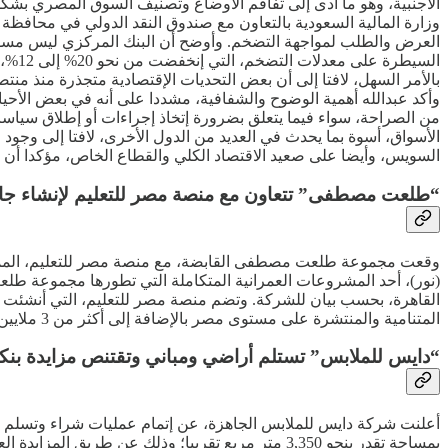
الأجنبية، وهو ما أدى إلى تفاقم الأوضاع وتصنيف السوق المصري بشكل
العرض والطلب لمواجهة التضخم. وأوضح أن البنك المركزي ليس مسؤولا
السي
بالأمر السهل، لافتا إلى أن بعض التحديات الإقتصادية متجذرة منذ م
وأكد عبدالله أهمية الوضوح والشفافية، مشددا على أنه في بعض الأحيان 
من الصراحة، سواء فيما يتعلق بضرورة إتخاذ إجراءات أو إطلاق سياس
الأسواق، أسوة بما يحدث في العديد من الدول الأخرى، لافتا إلى وجو
السويس، وأيضا على صعيد الاقتصاد الكلي والقطاع الخاص، مؤكدا أن
“طلعت مصطفى” تتعاون مع منصة مصر للتعليم لإنشاء جا
وقعت مجموعة طلعت مصطفى القابضة، مع منصة مصر للتعليم، المملو
(نور)، أحد المشروعات العمرانية المتكاملة التي تطورها مجموعة ط
المتنامية والمنتشرة على مستوى مصر بالإضافة إلى أكثر من 3 ملايين طالب سنويا يستفيدون من منصات سلاح التلميذ التعليمية، مدعومة بسجل قوي من الأداء التشغيلي والمالي.
“دايس للملابس” تستلم أراضي ومباني وتقتنص مزايدة بنك
أعلنت شركة دايس للملابس الجاهزة، عن إتمام عمليات شراء وتسلم