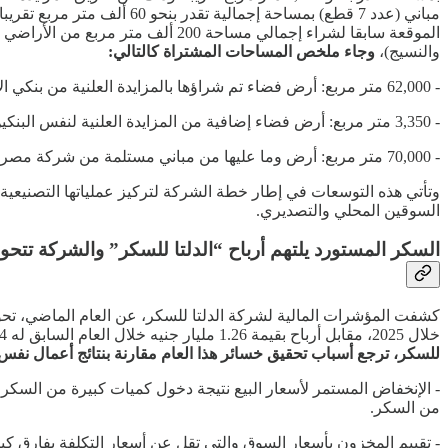
الموقعة سابقا لشراء إجمالي مساح
والنسيج)،
وجاء ملخص المساحات المشتراة كالتالي:
- 62,000 متر مربع: أرض فضاء تم شراؤها بالمزايدة العلنية من بنكي الأهلي ومصر.
- 3,350 متر مربع: أرض فضاء إضافية من المزايدة العلنية لنفس البنكين.
- 70,000 متر مربع: أرض وما عليها من مباني مستلمة من شركة مصر حلوان للغزل والنسيج.
وتأتي هذه التوسعات في إطار خطة الشركة لتركيز عملياتها التصنيعية
السوقين المحلي والتصديري.
السكر المستورد يلتهم أرباح “الدلتا للسكر” والشركة تتحول 
خلال 2025، مقابل أرباح بقيمة 1.26 مليار جنيه خلال العام السابق له 2024، وجاء ذلك رغم إرتفاع إيرادات الشركة بنهاية العام الماضي إلى 7.77 مليار جنيه، مقابل 4.7 مليار جنيه خلال 2024.
للسكر، ترجع أسباب تحقيق خسائر هذا العام مقارنة بنتائج أعمال نفس ا
- الإنخفاض المستمر لأسعار البيع نتيجة دخول كميات كبيرة من السكر ا
من السكر.
- تقييم المخزون بأسعار السوق والتي تقل عن أسعار التكلفة بفارق كبي