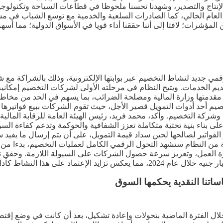
 الحالي مدفوعا بالإنتاج والتصدير، وشهدنا تحسنا ملحوظا في قطاعات السياحة و
إرتفعت بنسبة 40%؜ خلال الربع الأول من العام الحالي، كما الصادرات السلعية والخدمية م
رات؛ لافتا إلى أننا حققنا أداء قويا في الأسواق الدولية؛ مما أسهم في
 رقمي جديد لنشاط التخصيم عبر بوابتها الإلكترونية، وذلك بالشراكة مع
 الخدمات. ويتيح النظام في مرحلته الأولى لشركات التخصيم إمكانية ال
قدمتها وزارة المالية ومصلحة الضرائب، بما يسهم في الحد من مخاطر
خصيم أحد أدوات التمويل قصير الأجل، حيث تقوم الشركات ببيع فواتيره
ين، وشركة التخصيم. وأكد، محمد فريد، رئيس الهيئة العامة للرقابة الم
 بناء بنية تحتية متكاملة تعزز الشفافية والحوكمة وتدعم كفاءة السو
لفواتير لصالحها لحين سداد قيمة التمويل، على أن يتم إرسال ما يفيد
ية من النظام ستشهد التحول الرقمي الكامل لعمليات التخصيم، بدءا من
اتنا النقدية يحكمها السوق
 الفترة الماضية بتحولات وإعادة تشكيل، بعد أن كانت في وضع إقتصا