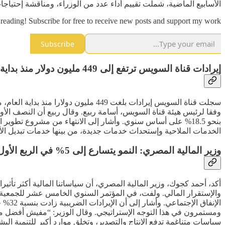
الأسابيع الماضية، شملت تقييم أداء عدد من الوزراء، ومناقشة إحتياجات
reading! Subscribe for free to receive new posts and support my work.
Subscribe
إيرادات قناة السويس ترتفع إلى 449 مليون دولار منذ بداية 2026
الخدمات الملاحية وإستحداث خدمات جديدة، من بينها خدمات تبديل الأط
وزير المالية المصري: النمو يتسارع إلى 5% في الربع الأول مدفوعا بالإنتاج والتصدير
أكد، أحمد كجوك، وزير المالية المصري، أن سياساتنا المالية أكثر تأث
والإستقرار المالي. ولفت، في المؤتمر السنوي الخامس عشر للجمعية ال
ومستمرون في هذا التوجه الإستراتيجي. وقال الوزير: “مفيش أفضل من
سياسات متناغمة تدفع الإنتاج والتصدير، وتخلق موارد أكبر للتنمية ا