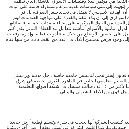
نية من مؤتمر العلا لإقتصادات الأسواق الناشئة، الذي تنظمه
ندوق النقد الدولي في محافظة العلا بالمملكة العربية السعودية خلال الفترة من 8 إلى 9 فبراير، أن مصر إتجهت إلى تبني سياسات نقدية مرنة ومسؤولة قائمة على آليات
 أن الهدف الأساسي لا يتمثل في تحديد سعر الصرف، بل في
د المصري. وأشار محافظ البنك المركزي إلى أن بناء الثقة والقدرة على مواجهة الصدمات ليس
العديد من البنوك المركزية على إنشاء مصدات لحماية إقتصاداتها.
دول النامية والأسواق الناشئة تتعامل مع القطاع المالي بقدر كبير
ل على تحسين الأوضاع من خلال بناء أدوات فعالة، وإدارة توقعات
 إلى وجود فرص لتحسين الأداء في عدد من القطاعات، من بينها قناة
تعاون إستراتيجي لتأسيس جامعة خاصة داخل مدينة نور سيتي
ى التعليم الجامعي الخاص في القاهرة الكبرى، خاصة في شرق
القاهرة، بحسب بيان للشركة. وتضم منصة مصر للتعليم، التي أنشئت في 2019، أكثر من 5 آلاف مدرس وموظف وتقدم خدماتها التعليمية حاليا لأكثر من 15 ألف طالب مسجل في شبكة أصولها التعليمية
أحد، كشفت الشركة أنها نجحت في شراء وتسلم قطعة أرض جديدة
 3,350 متر مربع تقريبا؛ وذلك عن طريق المزايدة العلنية من البنك الأهلي المصري وبنك مصر، بقيمة إجمالية بلغت 22 مليون جنيه تقريبا. كما أعلنت الشركة عن تسلم قطع أراضي أخرى تشمل