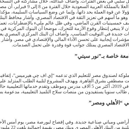
 سلبي في بعض الفترات. وأضاف عبدالله، خلال مشاركته في النسخة الثا
وزارة المالية السعودية بالتعاون مع ص
 عن قوة العملة بحد ذاتها، وإنما عن وضع السياسات السليمة، مؤكدا
طرة على معدلات التضخم، التي إنخفضت من نحو 20% إلى 12%، وهو ما أسهم في تعزيز الثقة في الاقتصا
نتصف خمسينيات القرن الماضي، وفي ظل عالم مليء بالإضطرابات، تعمل 
لا ينبغي إنتظار وقوع الأزمة للتحرك، موضحا أن البنوك المركزية في ال
ات جديدة في التوقيت المناسب. وأضاف أن البنك المركزي المصري يعم
د مؤشرات إيجابية على تحسن الأداء المالي والإقتصادي في مصر. وأشار
 الاقتصاد المصري يمتلك جوانب قوة وقدرة على تحمل الصدمات.
معة خاصة بـ”نور سيتي”
كة لصندوق مصر للتعليم الذي تدعمه “إي اف چي هيرميس”، إتفاقية 
لعت مصطفى بشرق القاهرة. ويهدف المشروع لتلبية الطلب المتزايد عل
ي “الأهلي ومصر”
 أراضي ومباني صناعية جديدة. وفي إفصاح لبورصة مصر، يوم أمس ال
بمساحة تقدر بنحو