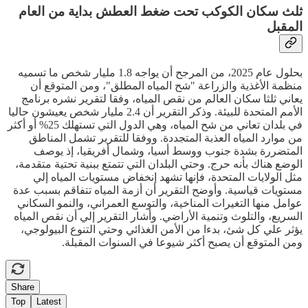
ثلث سكان الكوكب تحت ضغط العطش بداية من العام
المقبل
بحلول عام 2025، من المرجح أن يواجه 1.8 مليار شخص ما تسميه
منظمة الأغذية والزراعة "شح المياه المطلق"، ومن المتوقع أن
يعاني ثلثا سكان العالم من نقص المياه، وفقا لتقرير نشره برنامج
الأمم المتحدة للبيئة. وذكر التقرير أن 2.4 مليار شخص يعيشون حاليا
في بلدان تعاني من شح المياه، وهي الدول التي تستهلك 25% أو أكثر
من موارد المياه العذبة المتجددة. ووفقا للتقرير تشمل المناطق
المتضررة بشدة جنوب ووسط أسيا، وشمال أفريقيا، إذ يوصف
الوضع هناك بأنه حرج. وحتي البلدان التي تتمتع ببنية تحتية متقدمة،
مثل الولايات المتحدة، فإنها تشهد إنخفاض مستويات المياه إلي
مستويات قياسية. وأوضح التقرير أن أزمة المياه تتفاقم بسبب عدة
عوامل منها التغيرات المناخية، والتوسع العمراني، والنمو السكاني
السريع، والتلوث وتنمية الأراضي. وأشار التقرير إلي أن نقص المياه
يؤثر علي كل شئ، بدءا من الأمن الغذائي وحتي التنوع البيولوجي،
ومن المتوقع أن يصبح أكثر شيوعا في السنوات المقبلة.
Share
Top
Latest