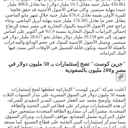
450.861 مليار جنيه مقابل 10.3 مليار دولار ( بما يعادل 498.6 مليار
جنيه) بنهاية سبتمبر. وكان صافي الأصول الأجنبية قد حقق فائضا
للمرة الأولي بقيمة تعادل 676.4 مليار جنيه خلال شهر مايو الماضي،
مقابل عجز ما يعادل 174.385 مليار جنيه بنهاية أبريل الماضي. وجاء
تراجع عجز الأصول الأجنبية بالبنوك التجارية في مصر نتيجة لإرتفاع
إجمالي التزامات البنوك التجارية بنسبة 1.9% في أكتوبر على أساس
شهري، إلى نحو 29.158 مليار دولار مقابل نحو 28.617 مليار دولار في
سبتمبر. وتتمثل الأصول الأجنبية للبنوك في حجم الودائع والمدخرات
بالعملة الأجنبية، وتكون قابلة للتسييل في الأوقات التي يسدد فيها
البنك التزاماته.
"جرين كوست" تضخ إستثمارات بـ 50 مليون دولار في
مصر و200 مليون بالسعودية
أعلنت شركة "غرين كوست" الإماراتية خططها لضخ إستثمارات
بقيمة 50 مليون دولار في السوق المصرية على مدار السنوات الثلاث
المقبلة. وأوضح محمد عبد الغفار حسين، المدير التنفيذي للشركة،
أن هذه الإستثمارات ستتركز على قطاعي البنى التحتية والطاقة
المتجددة، مشيرا إلى أن مشاريع الطاقة المتجددة ستتمحور حول
حلول لامركزية تشمل المصانع، مواقف السيارات، ومراكز التسوق،
بينما ستركز إستثمارات البنى التحتية على قطاع التصنيع. كما تستعد
الشركة لتوسيع أعمالها في السوق السعودية، حيث تخطط لإفتتاح