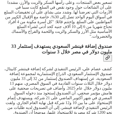
تسعير بعض المنتجات، وعلى رأسها السكر والزيت والأرز، مشددا
على أن الشائعات حول وجود نقص في السلع كانت سببا في
الأزمات التي تعرضنا لها. وشدد متى بشاي على أن تخفيضات السلع
في أسواق اليوم الواحد تصل إلى 30%، خاصة مع الإقبال الكبير من
المواطنين على السلع. وإختتم قائلا: "كل أسرة مكونة من 4 أفراد
تحتاج شهريا من 6 إلى 10 آلاف جنيه كحد أدنى لشراء السلع
الأساسية مثل الأرز والسكر والزيت واللحمة والفراخ والأسماك
والخضروات."
صندوق إضافة فينشر السعودي يستهدف إستثمار 33
مليون دولار في مصر خلال 3 سنوات
كشف عصام علي، الرئيس التنفيذي لشركة إضافة فينتشر كابيتال،
صندوق الإستثمار السعودي، الذراع الإستثمارية لمجموعة إضافة
السعودية، عن إستهداف الصندوق إستثمار من 32 إلى 33 مليون
دولار خلال الثلاث سنوات القادمة في السوق المصري، منهم 13
مليون دولار خلال عام 2025. وأضاف في تصريحات صحفية على
هامش مؤتمر صحفي، أن الصندوق إستحوذ منذ دخوله السوق
المصري في شهر أكتوبر الماضي على 21 شركة، ويستهدف إتمام
الإستحواذ على ما بين 10 و12 شركة قبل نهاية العام الجاري. ولفت
الرئيس التنفيذي لإضافة فينشر، إلى أن الصندوق لديه طلبات من
نحو 1200 شركة مصرية للاستحواذ عليها، موضحا أن الصندوق