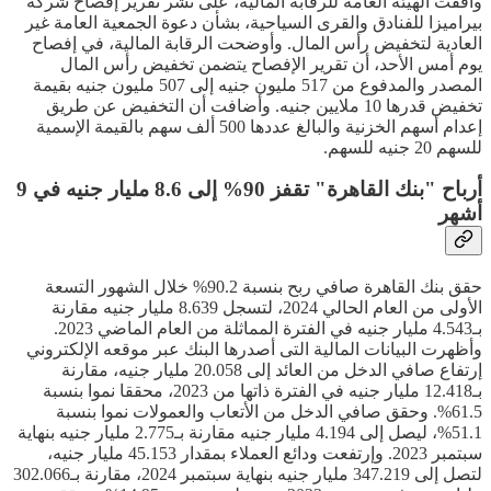
وافقت الهيئة العامة للرقابة المالية، على نشر تقرير إفصاح شركة
بيراميزا للفنادق والقرى السياحية، بشأن دعوة الجمعية العامة غير
العادية لتخفيض رأس المال. وأوضحت الرقابة المالية، في إفصاح
يوم أمس الأحد، أن تقرير الإفصاح يتضمن تخفيض رأس المال
المصدر والمدفوع من 517 مليون جنيه إلى 507 مليون جنيه بقيمة
تخفيض قدرها 10 ملايين جنيه. وأضافت أن التخفيض عن طريق
إعدام أسهم الخزنية والبالغ عددها 500 ألف سهم بالقيمة الإسمية
للسهم 20 جنيه للسهم.
أرباح "بنك القاهرة" تقفز 90% إلى 8.6 مليار جنيه في 9
أشهر
حقق بنك القاهرة صافي ربح بنسبة 90.2% خلال الشهور التسعة
الأولى من العام الحالي 2024، لتسجل 8.639 مليار جنيه مقارنة
بـ4.543 مليار جنيه في الفترة المماثلة من العام الماضي 2023.
وأظهرت البيانات المالية التى أصدرها البنك عبر موقعه الإلكتروني
إرتفاع صافي الدخل من العائد إلى 20.058 مليار جنيه، مقارنة
بـ12.418 مليار جنيه في الفترة ذاتها من 2023، محققا نموا بنسبة
61.5%. وحقق صافي الدخل من الأتعاب والعمولات نموا بنسبة
51.1%، ليصل إلى 4.194 مليار جنيه مقارنة بـ2.775 مليار جنيه بنهاية
سبتمبر 2023. وإرتفعت ودائع العملاء بمقدار 45.153 مليار جنيه،
لتصل إلى 347.219 مليار جنيه بنهاية سبتمبر 2024، مقارنة بـ302.066