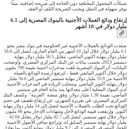
شبكات المحمول المختلفة دون الحاجة إلى شريحة إضافية، مما
يوفر سهولة في التنقل ويجنب الشريحة التلف أو الفقد.
إرتفاع ودائع العملات الأجنبية بالبنوك المصرية إلى 6.1
مليار دولار في 10 أشهر
صعدت الودائع بالعملات الأجنبية غير الحكومية في بنوك مصر بنحو
6.1 مليار دولار خلال أول 10 أشهر من العام الجاري، لتصل إلى 56.6
مليار دولار بنهاية أكتوبر الماضي، مقابل 50.5 مليار دولار بنهاية
ديسمبر 2023، بحسب بيانات عن البنك المركزي المصري. وأوضحت
البيانات، أن البنوك المصرية تلقت مدخرات أجنبية بقيمة 700 مليون
دولار خلال أكتوبر الماضي فقط ، لترتفع أرصدة الودائع بالعملة
الأجنبية من 55.9 مليار دولار بنهاية سبتمبر الماضي إلى 56.6 مليار
دولار بنهاية أكتوبر الماضي. وسجلت الزيادة في المدخرات الأجنبية
لدى البنوك المحلية أعلى معدلاتها منذ بداية العام في سبتمبر
الماضي، بقيمة 1.38 مليار دولار، وفق منصة "العربية". وكشف البنك
المركزي المصري، في تقريره الشهري، عن إرتفاع طفيف في حجم
الودائع تحت الطلب بالعملات الأجنبية لتصل إلى 14 مليار دولار بنهاية
أكتوبر. وإرتفعت قيمة الودائع لأجل وشهادات الإدخار بنحو 66 مليون
دولار خلال شهر سبتمبر، لتصل إلى 42.7 مليار دولار مقابل 42.04
مليار دولار نهاية سبتمبر السابق له. وتراجع صافي الأصول الأجنبية
للجهاز المصرفي المصري إلى 9.2 مليار دولار بنهاية أكتوبر بما يعادل