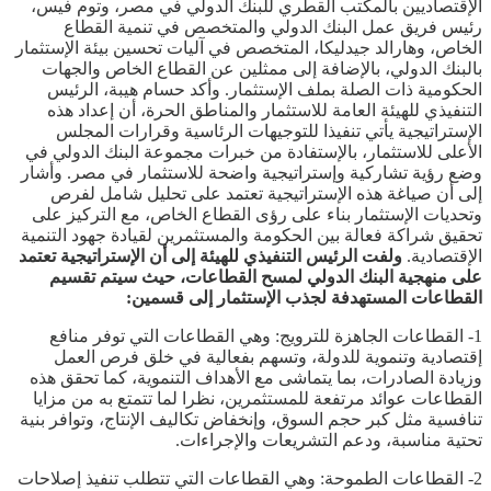
الإقتصاديين بالمكتب القطري للبنك الدولي في مصر، وتوم فيس،
رئيس فريق عمل البنك الدولي والمتخصص في تنمية القطاع
الخاص، وهارالد جيدليكا، المتخصص في آليات تحسين بيئة الإستثمار
بالبنك الدولي، بالإضافة إلى ممثلين عن القطاع الخاص والجهات
الحكومية ذات الصلة بملف الإستثمار. وأكد حسام هيبة، الرئيس
التنفيذي للهيئة العامة للاستثمار والمناطق الحرة، أن إعداد هذه
الإستراتيجية يأتي تنفيذا للتوجيهات الرئاسية وقرارات المجلس
الأعلى للاستثمار، بالإستفادة من خبرات مجموعة البنك الدولي في
وضع رؤية تشاركية وإستراتيجية واضحة للاستثمار في مصر. وأشار
إلى أن صياغة هذه الإستراتيجية تعتمد على تحليل شامل لفرص
وتحديات الإستثمار بناء على رؤى القطاع الخاص، مع التركيز على
تحقيق شراكة فعالة بين الحكومة والمستثمرين لقيادة جهود التنمية
الإقتصادية.
ولفت الرئيس التنفيذي للهيئة إلى أن الإستراتيجية تعتمد
على منهجية البنك الدولي لمسح القطاعات، حيث سيتم تقسيم
القطاعات المستهدفة لجذب الإستثمار إلى قسمين:
1- القطاعات الجاهزة للترويج: وهي القطاعات التي توفر منافع
إقتصادية وتنموية للدولة، وتسهم بفعالية في خلق فرص العمل
وزيادة الصادرات، بما يتماشى مع الأهداف التنموية، كما تحقق هذه
القطاعات عوائد مرتفعة للمستثمرين، نظرا لما تتمتع به من مزايا
تنافسية مثل كبر حجم السوق، وإنخفاض تكاليف الإنتاج، وتوافر بنية
تحتية مناسبة، ودعم التشريعات والإجراءات.
2- القطاعات الطموحة: وهي القطاعات التي تتطلب تنفيذ إصلاحات