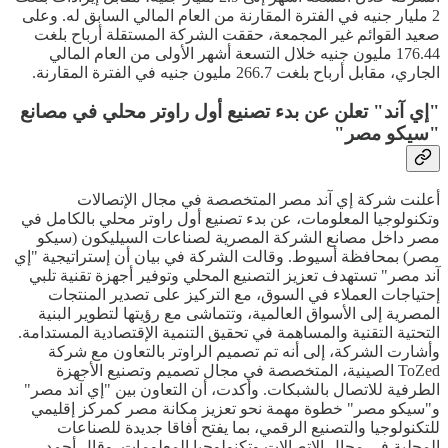
2 مليار جنيه في الفترة المقارنة من العام المالي السابق له. وعلى
صعيد القوائم غير المجمعة، حققت الشركة المستقلة أرباح بلغت
176.44 مليون جنيه خلال التسعة أشهر الأولى من العام المالي
الجاري، مقابل أرباح بلغت 266.7 مليون جنيه في الفترة المقارنة.
"إي آند" تعلن عن بدء تصنيع أول راوتر محلي في مصانع
"سيكو مصر"
أعلنت شركة إي آند مصر المتخصصة في مجال الإتصالات
وتكنولوجيا المعلومات، عن بدء تصنيع أول راوتر محلي بالكامل في
مصر داخل مصانع الشركة المصرية لصناعات السيليكون (سيكو
مصر) بمحافظة أسيوط. وقالت الشركة في بيان أن إستراتيجية "إي
آند مصر" تستهدف تعزيز التصنيع المحلي وتوفير أجهزة تقنية تلبي
إحتياجات العملاء في السوق، مع التركيز على تصدير المنتجات
المصرية إلى الأسواق العالمية، وتتماشى مع رؤيتها لتطوير البنية
التحتية التقنية والمساهمة في تحقيق التنمية الإقتصادية المستدامة.
وأشارت الشركة، إلى أنه تم تصميم الراوتر بالتعاون مع شركة
ToZed الصينية، المتخصصة في مجال تصميم وتصنيع الأجهزة
الطرفية للاتصال بالشبكات. وأكدت، أن التعاون بين "إي آند مصر"
و"سيكو مصر" خطوة مهمة نحو تعزيز مكانة مصر كمركز إقليمي
للتكنولوجيا والتصنيع الرقمي، بما يفتح أفاقا جديدة للصناعات
المحلية في مجال الإتصالات وتكنولوجيا المعلومات. وقال أحمد