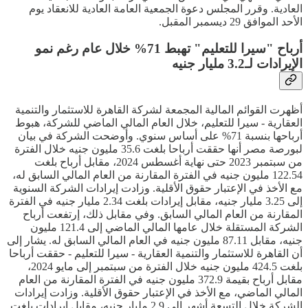
العادية. وقرر المجلس دعوة الجمعية العامة العادية للانعقاد يوم
الأحد الموافق 29 ديسمبر المقبل.
أرباح "سيرا للتعليم" تهبط 71% خلال عام رغم نمو
الإيرادات لـ3.2 مليار جنيه
أظهرت القوائم المالية المجمعة لشركة القاهرة للاستثمار والتنمية
العقارية - سيرا للتعليم، خلال العام المالي الماضي للشركة، هبوط
أرباحها بنسبة 71% على أساس سنوي. وأوضحت الشركة في بيان
لبورصة مصر أنها حققت أرباحا بلغت 35.6 مليون جنيه خلال الفترة
من سبتمبر 2023 حتى نهاية أغسطس 2024، مقابل أرباح بلغت
122.54 مليون جنيه في الفترة المقارنة من العام المالي السابق له،
مع الأخذ في الإعتبار حقوق الأقلية. وزادت إيرادات الشركة السنوية
إلى 3.25 مليار جنيه، مقابل إيرادات بلغت 2.34 مليار جنيه في الفترة
المقارنة من العام المالي السابق. وفي مقابل ذلك، إرتفعت أرباح
الشركة المستقلة خلال عامها المالي الماضي إلى 121.4 مليون
جنيه، مقابل 87.11 مليون جنيه في العام المالي السابق له. يشار إلى
أن القاهرة للاستثمار والتنمية العقارية - سيرا للتعليم - حققت أرباحا
بلغت 424.5 مليون جنيه خلال الفترة من سبتمبر إلى مايو 2024،
مقابل أرباح بقيمة 372.9 مليون جنيه في الفترة المقارنة من العام
المالي الماضي، مع الأخذ في الإعتبار حقوق الأقلية. وزادت إيرادات
الشركة خلال التسعة أشهر إلى 2.9 مليار جنيه، مقابل إيرادات بلغت