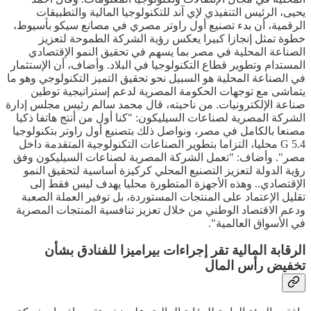
يحيى، الرئيس التنفيذي لإي آند للتكنولوجيا المالية والتطبيقات
الرقمية، أن بدء تصنيع أول راوتر مصري في مصانع سيكو بأسيوط،
خطوة تمثل إنجازا كبيرا يعكس رؤية الشركة الطموحة لتعزيز
الصناعة المحلية في مصر بما يسهم في تحقيق النمو الإقتصادي
المستدام وتطوير قطاع التكنولوجيا في البلاد. وأضاف، أن الإستثمار
في الصناعة المحلية هو السبيل نحو تحقيق التميز التكنولوجي وهو ما
يتماشى مع توجهات الحكومة المصرية لدعم إستراتيجية توطين
صناعة الإلكترونيات. من ناحيته، قال محمد سالم رئيس مجلس إدارة
الشركة المصرية لصناعات السيليكون: "كنا أول من أنتج هاتفا ذكيا
مصنعا بالكامل في مصر، ونواصل ذلك بتصنيع أول راوتر بتكنولوجيا
G 5.4 محليا، التزاما بتطوير الصناعات التكنولوجية المتقدمة داخل
مصر". وأضاف: "تعمل الشركة المصرية لصناعات السيليكون وفق
رؤية الدولة لتعزيز التصنيع المحلي كركيزة أساسية لتحقيق النمو
الإقتصادي.. وهذه الأجهزة المتطورة محليا يهدف ليس فقط إلى
تقليل الإعتماد على المنتجات المستوردة، بل توفير العملة الصعبة
ودعم الاقتصاد الوطني من خلال تعزيز تنافسية المنتجات المصرية
في الأسواق العالمية".
الرقابة المالية تقر إجراءات بيراميزا للفنادق بشأن
تخفيض رأس المال