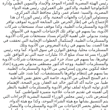
رئيس الهيئة المصرية للشراء الموحد والإمداد والتموين الطبي وإدارة
التكنولوجيا الطبية، والدكتور على الغمراوي، رئيس هيئة الدواء
المصرية، والسيد/ عصام عمر، وكيل محافظ البنك المركزي،
ومسئولي الوزارات والجهات المعنية. وأكد رئيس الوزراء أن هذا
الإجتماع يأتي في إطار الحرص على المتابعة الدورية لموقف توافر
الأدوية والمستلزمات الطبية، وكذا موقف سداد مستحقات شركات
الأدوية، بما يسهم في توافر تلك الإحتياجات الحيوية في الأسواق.
وشدد مدبولي على أهمية الإلتزام بسداد مستحقات شركات الأدوية
والمستلزمات الطبية، لإستكمال الخطوات الإيجابية التي تحققت في
هذا الصدد، بما يسهم في زيادة المعروض من الأدوية وتلك
المستلزمات محليا، ويحقق التوازن في سوق الدواء. كما وجه رئيس
الوزراء بسرعة سداد مبلغ الـ 10 مليارات جنيه التي تم التوافق على
توفيرها، بما يسهم في سداد جزء كبير من مستحقات شركات الأدوية
والمستلزمات الطبية. ووجه الدكتور مصطفى مدبولي بضرورة إعداد
خطة لتكوين مخزون إستراتيجي من الأدوية والمستلزمات الطبية،
بما يسهم في إنتظام توافرها بالمستشفيات، كما شدد على أهمية
دعم المنتج المحلي من الأدوية، خاصة التي تحقق نفس الفاعلية
طبيا. من جانبه أكد الدكتور خالد عبد الغفار، وزير الصحة، الإهتمام
الذي توليه الدولة لملف توافر الأدوية والمستلزمات الطبية بالنظر
إلى أهميته في تقديم خدمات علاجية متميزة للمواطنين. كما
إستعرض نائب رئيس مجلس الوزراء للتنمية البشرية الإجراءات التي
يتم التنسيق بشأنها مع هيئة الشراء الموحد، وكذا مع هيئة الدواء،
فيما يتعلق بحصر الإحتياجات من الأدوية والمستلزمات والأمصال