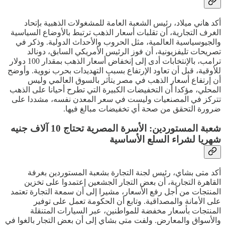
أكد هاني ميلاد، رئيس الشعبة العامة للمشغولات الذهبية بإتحاد
الغرف التجارية، أن تقلبات أسعار الذهب ترتبط بالأوضاع السياسية
والجيوسياسية العالمية، مثل الحروب والأحداث الدولية. وذكر في
تصريحات تليفزيونية، أن فوز الرئيس الأمريكي السابق، دونالد
ترامب، بالإنتخابات أدى إلى إنخفاض أسعار الذهب بمقدار 100 دولار
للأوقية، قبل أن تعاود الإرتفاع بسبب التهديدات بحرب نووية. وأوضح
أن إرتفاع أسعار الذهب في مصر يتأثر بالسوق العالمي وليس
المحلي، مؤكدا أن التخفيضات الكبيرة التي تطرح أحيانا على الذهب
تتركز في المصنعيات وليست في سعر المعدن نفسه، مشددا على
ضرورة التحقق من صحة أي تخفيضات مبالغ فيها.
شعبة المستوردين: الأسرة المصرية تحتاج 10 آلاف جنيه
شهريا لشراء السلع الأساسية
أكد متى بشاي، رئيس لجنة التجارة بشعبة المستوردين بغرفة
القاهرة التجارية، أن بعض التجار الجشعين إعتمدوا على تخزين
المنتجات من أجل رفع الأسعار، مشيرا إلى أن سمعة التجارة تعتمد
على الأمانة والمصداقية. وتابع أن الحكومة تعمل على توفير
المنتجات بأسعار مخفضة للمواطنين، عبر السيارات المتنقلة
والأسواق والمعارض. ولفت متى بشاي إلى أن بعض التجار بالغوا في