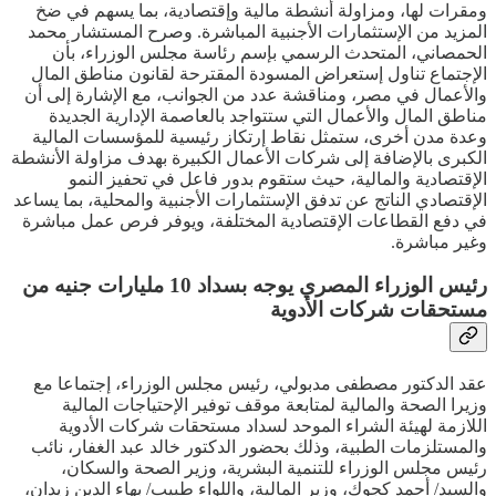
ومقرات لها، ومزاولة أنشطة مالية وإقتصادية، بما يسهم في ضخ
المزيد من الإستثمارات الأجنبية المباشرة. وصرح المستشار محمد
الحمصاني، المتحدث الرسمي بإسم رئاسة مجلس الوزراء، بأن
الإجتماع تناول إستعراض المسودة المقترحة لقانون مناطق المال
والأعمال في مصر، ومناقشة عدد من الجوانب، مع الإشارة إلى أن
مناطق المال والأعمال التي ستتواجد بالعاصمة الإدارية الجديدة
وعدة مدن أخرى، ستمثل نقاط إرتكاز رئيسية للمؤسسات المالية
الكبرى بالإضافة إلى شركات الأعمال الكبيرة بهدف مزاولة الأنشطة
الإقتصادية والمالية، حيث ستقوم بدور فاعل في تحفيز النمو
الإقتصادي الناتج عن تدفق الإستثمارات الأجنبية والمحلية، بما يساعد
في دفع القطاعات الإقتصادية المختلفة، ويوفر فرص عمل مباشرة
وغير مباشرة.
رئيس الوزراء المصري يوجه بسداد 10 مليارات جنيه من
مستحقات شركات الأدوية
عقد الدكتور مصطفى مدبولي، رئيس مجلس الوزراء، إجتماعا مع
وزيرا الصحة والمالية لمتابعة موقف توفير الإحتياجات المالية
اللازمة لهيئة الشراء الموحد لسداد مستحقات شركات الأدوية
والمستلزمات الطبية، وذلك بحضور الدكتور خالد عبد الغفار، نائب
رئيس مجلس الوزراء للتنمية البشرية، وزير الصحة والسكان،
والسيد/ أحمد كجوك، وزير المالية، واللواء طبيب/ بهاء الدين زيدان،