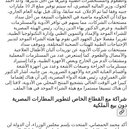
والطعوم والمستحضرات الطبية وغيرها من أجل تدبيرها. وأكد أحمد
كجوك، وزير المالية المصري، أنه سيتم توفير مبلغ الـ 10 مليارات
جنيه وفقا لما تم الإعلان عنه سابقا، وذلك قبل نهاية العام الجاري،
مؤكدا أن الحكومة ماضية في الخطوات المتبعة من أجل سداد
مستحقات الشركات، مما يسهم في توافر الأدوية والمستلزمات
الطبية. وعرض الدكتور بهاء الدين زيدان، رئيس الهيئة المصرية
للشراء الموحد والإمداد والتموين الطبي وإدارة التكنولوجيا الطبية،
تقريرا مفصلا حول الجهود التي تقوم بها هيئة الشراء الموحد لتدبير
الإحتياجات الطبية للهيئات الصحية المختلفة، وموقف سداد
مستحقات شركات الأدوية عن توريدات ألبان الأطفال العلاجية
والأمصال والطعوم. كما إستعرض عدد من المستلزمات المعملية
ومشتقات الدم من الخارج وبعض الأجهزة الطبية، وكذا إستيراد
مستلزمات الجراحة وصبغات الأشعة وعدد من أجهزة الأشعة
وأقسام العناية الحرجة والأجهزة الضرورية. من جانبه، أشار الدكتور
علي الغمراوي، رئيس هيئة الدواء المصرية، إلى أن هناك إهتماما
كبيرا في الوقت الحالي بتشجيع المنتج المحلي من الأدوية، لافتا إلى
أن هناك تنسيقا مستمرا مع هيئة الشراء الموحد في هذا الملف.
شراكة مع القطاع الخاص لتطوير المطارات المصرية
دون بيع الملكية
أكد محمد الحمصاني، المتحدث بإسم مجلس الوزراء، أن الدولة لن