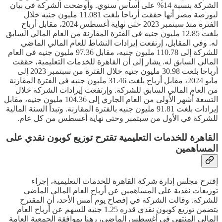
الشركة بنسبة 14% على أساس سنوي. وأوضحت الشركة في بيان
لبورصة مصر أنها حققت أرباحا بلغت 11.081 مليون جنيه خلال
الفترة منذ سبتمبر 2023 حتى نهاية أغسطس 2024، مقابل أرباح
بلغت 12.85 مليون جنيه في الفترة المقارنة من العام المالي السابق
له. وفي المقابل، إرتفعت إيرادات النشاط للعام المالي الماضي
للشركة إلى 110.78 مليون جنيه، مقابل 97.36 مليون جنيه في العام
المالي السابق له. يشار إلى أن القاهرة للخدمات التعليمية، حققت
أرباحا بلغت 30.98 مليون جنيه خلال الفترة من سبتمبر 2023 إلى
مايو 2024، مقابل أرباح بلغت 31.46 مليون جنيه في الفترة المقارنة
من العام المالي السابق للشركة. وإرتفعت إيرادات الشركة خلال
التسعة أشهر الأولى من العام الجاري إلى 104.36 مليون جنيه، مقابل
إيرادات بلغت 91.81 مليون جنيه بالفترة المقارنة. وتبدأ السنة المالية
للشركة في الأول من سبتمبر وحتى نهاية أغسطس من كل عام.
القاهرة للخدمات التعليمية تقترح توزيع كوبون نقدي على
المساهمين
إقترح مجلس إدارة شركة القاهرة للخدمات التعليمية، إجراء
توزيعات نقدية على المساهمين عن أرباح العام المالي الماضي
للشركة. وقالت الشركة في إفصاح يوم أمس الأحد، أن المقترح
يتضمن توزيع كوبون نقدي قدره 1.25 جنيه للسهم عن أرباح العام
المالي المنتهي في أغسطس الماضي، رهنا بموافقة الجمعية العامة