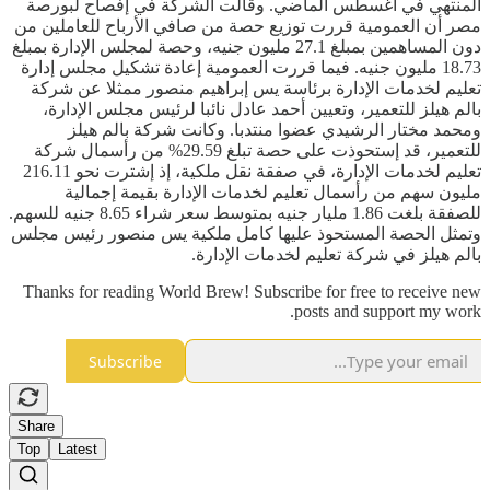
المنتهي في أغسطس الماضي. وقالت الشركة في إفصاح لبورصة
مصر أن العمومية قررت توزيع حصة من صافي الأرباح للعاملين من
دون المساهمين بمبلغ 27.1 مليون جنيه، وحصة لمجلس الإدارة بمبلغ
18.73 مليون جنيه. فيما قررت العمومية إعادة تشكيل مجلس إدارة
تعليم لخدمات الإدارة برئاسة يس إبراهيم منصور ممثلا عن شركة
بالم هيلز للتعمير، وتعيين أحمد عادل نائبا لرئيس مجلس الإدارة،
ومحمد مختار الرشيدي عضوا منتدبا. وكانت شركة بالم هيلز
للتعمير، قد إستحوذت على حصة تبلغ 29.59% من رأسمال شركة
تعليم لخدمات الإدارة، في صفقة نقل ملكية، إذ إشترت نحو 216.11
مليون سهم من رأسمال تعليم لخدمات الإدارة بقيمة إجمالية
للصفقة بلغت 1.86 مليار جنيه بمتوسط سعر شراء 8.65 جنيه للسهم.
وتمثل الحصة المستحوذ عليها كامل ملكية يس منصور رئيس مجلس
بالم هيلز في شركة تعليم لخدمات الإدارة.
Thanks for reading World Brew! Subscribe for free to receive new
posts and support my work.
Subscribe
Share
Top
Latest