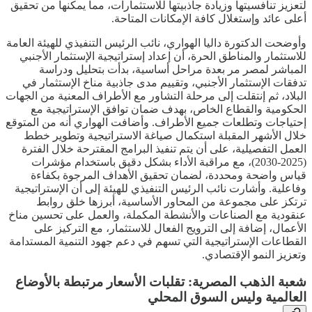
لتعزيز تنافسيتها وزيادة جاذبيتها للاستثمارات، مما يمكنها من تحقيق
أعلى عائد وإستغلال كافة الإمكانات المتاحة.
وأوضحت الدكتورة داليا الهواري، نائب الرئيس التنفيذي للهيئة العامة
للاستثمار والمناطق الحرة، أن إعداد إستراتيجية الإستثمار الأجنبي
المباشر لمصر مر بعدة مراحل أساسية، بدأت بتحليل ودراسة
تدفقات الإستثمار الأجنبي، وتقييم مدى جاذبية مناخ الإستثمار في
البلاد، ثم إنتقلت إلى مرحلة التشاور مع الأطراف المعنية من الجهات
الحكومية والقطاع الخاص، بهدف ضمان توافق الإستراتيجية مع
إحتياجات وتطلعات جميع الأطراف. وأضافت الهواري أنه من المتوقع
خلال الأشهر المقبلة استكمال صياغة الاستراتيجية وتطوير خطط
العمل التفصيلية، على أن يتم تنفيذ البرامج المقترحة خلال الفترة
(2025-2030)، مع مراقبة الأداء بشكل دقيق باستخدام مؤشرات
قياس واضحة ومحددة، لضمان تحقيق الأهداف المرجوة بكفاءة
وفاعلية. وأشارت نائب الرئيس التنفيذي للهيئة إلى أن الإستراتيجية
ترتكز على مجموعة من المحاور الأساسية، أبرزها خلق روابط
عنقودية مع الصناعات والأنشطة المكملة، والعمل على تحسين مناخ
الأعمال، إضافة إلى الترويج الفعال للاستثمار، مع التركيز على
القطاعات الإستراتيجية التي تسهم في دعم جهود التنمية المستدامة
وتعزيز النمو الإقتصادي.
شعبة الذهب المصرية: تقلبات الأسعار مرتبطة بالأوضاع
العالمية وليس السوق المحلي