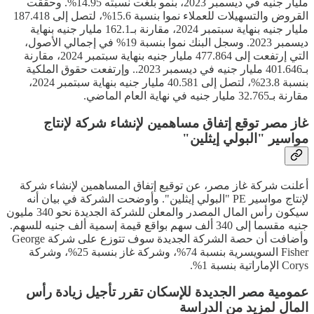
مليار جنيه في ديسمبر 2023، بنمو بلغت نسبته 14.95%. وحققت
القروض والتسهيلات للعملاء نموا بنسبة 15.6%، لتصل إلى 187.418
مليار جنيه بنهاية سبتمبر 2024، مقارنة بـ162.1 مليار جنيه بنهاية
ديسمبر 2023. وسجل البنك نموا بنسبة 19% في إجمالي الأصول،
التي إرتفعت إلى 477.864 مليار جنيه بنهاية سبتمبر 2024، مقارنة
بـ401.646 مليار جنيه في ديسمبر 2023.. وإرتفعت حقوق الملكية
بنسبة 23.8%، لتصل إلى 40.581 مليار جنيه بنهاية سبتمبر 2024،
مقارنة بـ32.765 مليار جنيه في نهاية العام الماضي.
غاز مصر توقع إتفاق مساهمين لإنشاء شركة لإنتاج
مواسير "البولي إيثلين"
أعلنت شركة غاز مصر، عن توقيع إتفاق المساهمين لإنشاء شركة
لإنتاج مواسير PE "البولي إيثلين". وأوضحت الشركة في بيان أنه
سيكون رأس المال المصدر والمعلن للشركة الجديدة نحو 340 مليون
جنيه مقسما إلى 340 ألف سهم بواقع قيمة إسمية ألف جنيه للسهم.
وأضافت أن حصة الشركة الجديدة سوف تتوزع على شركة George
Fisher السويسرية بنسبة 74%، وشركة غاز بنسبة 25%، وشركة
Corys الإماراتية بنسبة 1%.
عمومية مصر الجديدة للإسكان تقرر تأجيل زيادة رأس
المال لمزيد من الدراسة