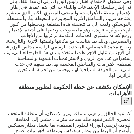
وفي مستهل الإجتماع، أشار رئيس الوزراء، إلى أن هذا اللقاء يأتي
في إطار سلسلة الإجتماعات واللقاءات التي يتم عقدها في إطار
الإهتمام بمنطقة الأهرامات، والمتحف المصري الكبير الذي سنشهد
إفتتاحه قريبا، والمناطق الأثرية المجاورة والمحيطة بها، والمسجلة
باليونسكو. ولفت إلى ما تتضمنه هذه المنطقة ومحيطها من كنوز
تاريخية وأثرية فريدة، وهو ما يستوجب وضعها على أجندة الإهتمام
ورفع كفاءة مستوى الخدمات المقدمة لزائريها من الأجانب
والمصريين، وذلك بما يتناسب مع مكانتها وقيمتها الأثرية والتاريخية.
وصرح محمد الحمصاني، المتحدث الرسمي لرئاسة مجلس الوزراء،
بأن الإجتماع تناول الإجراءات المتخذة بشأن هذا الطرح العالمي، وتم
إستعراض عدد من الرؤي والإستراتيجيات التنموية والسياحية
لمنطقة الأهرامات والمناطق المحيطة بها، بما يسهم في جذب
المزيد من الحركة السياحية لها، ويحسن من تجربة السائحين
الزائرين لها.
الإسكان تكشف عن خطة الحكومة لتطوير منطقة
الأهرامات
أكد عبد الخالق إبراهيم، مساعد وزير الإسكان، أن منطقة المتحف
المصري الكبير تشهد طلبا سياحيا متزايدا، مشيرا إلى المتابعة
اليومية لرئيس الوزراء لتطوير المنطقة، بما يشمل مطار سفنكس.
وأوضح أن الربط بين مطار سفنكس ومنطقة الأهرامات أصبح