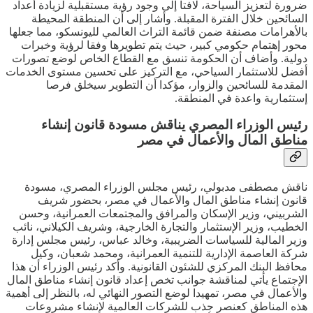
ضرورة لتعزيز السياحة، لافتا إلى وجود رؤية مستقبلية لزيادة أعداد
السائحين خلال الفترة المقبلة. وأشار إلى أن المنطقة المحيطة
بالأهرامات مصنفة ضمن قائمة التراث العالمي لليونسكو، مما جعلها
محور إهتمام حكومي كبير، حيث يتم تطويرها وفقا لرؤية وخبرات
دولية. وأضاف أن الحكومة تنسق مع القطاع الخاص لوضع تصورات
أفضل للاستثمار السياحي، مع التركيز على تحسين مستوى الخدمات
المقدمة للسائحين والزوار، مؤكدا أن التطوير سيخلق فرصا
إستثمارية واعدة في المنطقة.
رئيس الوزراء المصري يناقش مسودة قانون إنشاء
مناطق المال والأعمال في مصر
ناقش مصطفى مدبولي، رئيس مجلس الوزراء المصري، مسودة
قانون إنشاء مناطق المال والأعمال في مصر، بحضور شريف
الشربيني، وزير الإسكان والمرافق والمجتمعات العمرانية، وحسن
الخطيب، وزير الإستثمار والتجارة الخارجية، وشريف الكيلاني، نائب
وزير المالية للسياسات الضريبية، وخالد عباس، رئيس مجلس إدارة
شركة العاصمة الإدارية للتنمية العمرانية، ومحمد شعبان، وكيل
محافظ البنك المركزي للشئون القانونية. وأكد رئيس الوزراء أن هذا
الإجتماع يأتي لمناقشة جوانب تخص إعداد قانون إنشاء مناطق المال
والأعمال في مصر، تمهيدا لوضع التصور النهائي له، بالنظر إلى أهمية
هذه المناطق كعنصر جذب للشركات العالمية لإنشاء مشروعات