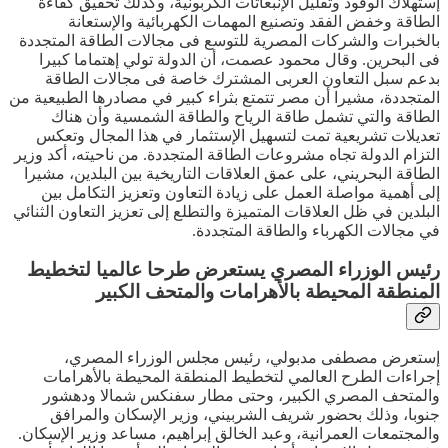
إستهلاك الوقود وتقليل الإنبعاثات الكربونية، وكذلك تحقيق كفاءة
الطاقة وخفض الفقد وتصنيع المهمات الكهربائية والإستعانة
بالخبرات والشركات المصرية للتوسع فى مجالات الطاقة المتجددة
فى البحرين. وقال محمود عصمت، أن الدولة تولي إهتماما كبيرا
بدعم سبل التعاون العربى المشترك خاصة فى مجالات الطاقة
المتجددة، مشيرا أن مصر تتمتع بثراء كبير في مصادرها الطبيعية من
الطاقة والتي تشمل طاقة الرياح والطاقة الشمسية وأن هناك
تعديلات تشريعية تمت لتسهيل الإستثمار في هذا المجال وتعكس
التزام الدولة تجاه مشروعات الطاقة المتجددة. من ناحيته، أكد وزير
الطاقة البحريني، على عمق العلاقات التاريخية بين البلدين، مشيرا
إلى أهمية مواصلة العمل على زيادة التعاون وتعزيز التكامل بين
البلدين في ظل العلاقات المتميزة والتطلع إلى تعزيز التعاون الثنائي
في مجالات الكهرباء والطاقة المتجددة.
رئيس الوزراء المصري يستعرض طرحا عالميا لتخطيط
المنطقة المحيطة بالأهرامات والمتحف الكبير
إستعرض مصطفى مدبولي، رئيس مجلس الوزراء المصري،
إجراءات الطرح العالمي لتخطيط المنطقة المحيطة بالأهرامات
والمتحف المصري الكبير، وحتى مطار سفنكس شمالا ودهشور
جنوبا، وذلك بحضور شريف الشربيني، وزير الإسكان والمرافق
والمجتمعات العمرانية، وعبد الخالق إبراهيم، مساعد وزير الإسكان.