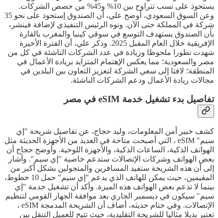
يستحوذ على نسب تتراوح بين 10% و45% من حصص الشركات.
وعن السوق السعودي، أوضح علي، أن الصندوق إستحوذ على نحو 35
شركة في المملكة حتى الآن. ونوه الرئيس التنفيذي لإضافة فينشر،
بأن الصندوق يستهدف التوسع في سوقي كينيا والمغرب بالقارة
الإفريقية خلال العام المقبل 2025. وذكر علي، أن الفترة الأخيرة
شهدت تطورا ملحوظا وزيادة في عدد الشركات الناشئة في كل من
مصر والسعودية؛ مما يعكس الإهتمام المتزايد بريادة الأعمال في
المنطقة؛ لافتا إلى سعي الشركة لتعزيز التعاون بين البلدين في
مجالات ريادة الأعمال ودعم الشركات الناشئة.
تفاصيل بدء تشغيل خدمة eSIM في مصر
كشف خبير أمن المعلومات، وليد حجاج، عن تفاصيل شريحة "إي
سيم" eSIM ، التي أصبحت متاحة في العديد من الأجهزة الحديثة مثل
الهواتف الذكية، الساعات الذكية، والأجهزة اللوحية. وأوضح حجاج أن
بعض الهواتف وشركات الإتصالات ستدعم خاصية "إي سيم". وأشار
إلى أن هذه الشريحة ستفيد المسافرين والمتجولين بشكل أكبر من
المقيمين، حيث يمكن للهاتف الذي يدعم "إي سيم" حمل 10 خطوط،
بينما لا تدعم بعض الهواتف هذه الميزة. وأكد أن تشغيل خدمة "إي
سيم" سيكون في ديسمبر الجاري بعد موافقة الجهاز القومي لتنظيم
الإتصالات. وفي ختام حديثه، أضاف أن الشريحة المدمجة eSIM ،
تعتبر بديلا مثاليا للشريحة التقليدية، حيث تتيح للعميل التنقل بين