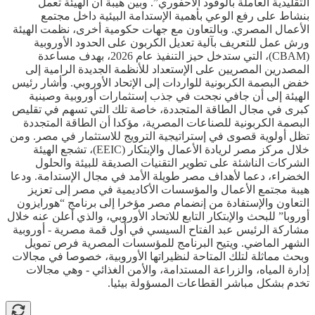
التقليدية العاملة بالوقود الأحفوري”. وبين هيبة أن الهيئة تعمل
بنشاط على رفع الوعي بأهمية الإستدامة البيئية داخل مجتمع
الأعمال المصري. وبالتعاون مع جهات حكومية أخرى، نظمت الهيئة
ورش عمل للتعريف بآلية تعديل الكربون على الحدود الأوروبية
(CBAM)، التي ستدخل حيز التنفيذ عام 2026، بهدف مساعدة
المصدرين المصريين على الإستعداد للأنظمة الجديدة الرامية إلى
خفض البصمة الكربونية للواردات إلى الإتحاد الأوروبي. وأشار رئيس
الهيئة إلى أن جافي نجحت في جذب إستثمارات أوروبية وصينية
كبرى في مجال الطاقة المتجددة، خاصة تلك التي تسهم في تقليص
البصمة الكربونية للصناعات المصرية، مؤكدا أن الطاقة المتجددة
تظل أولوية قصوى في إستراتيجية الترويج للاستثمار في مصر. ومن
خلال مركز مصر لريادة الأعمال والإبتكار (EEIC)، تشجع الهيئة
الشركات الناشئة على تطوير التقنيات الصديقة للبيئة والحلول
الخضراء، دعما لأهداف مصر طويلة الأمد في مجال الإستدامة. ودعا
هيبة مجتمع الأعمال والمؤسسات الأكاديمية في مصر إلى تعزيز
التعاون والإستفادة من إنضمام مصر مؤخرا إلى برنامج “هورايزون
أوروبا” للبحث والإبتكار التابع للاتحاد الأوروبي، والذي أعلن عنه خلال
مشاركة الرئيس عبد الفتاح السيسي في أول قمة مصرية - أوروبية
الشهر الماضي. ويتيح البرنامج للمؤسسات المصرية فرص تمويل
وبحث مماثلة لتلك المتاحة لنظيراتها الأوروبية، خصوصا في مجالات
إدارة المياه، والزراعة المستدامة، والأمن الغذائي - وهي مجالات
تخدم بشكل مباشر القطاعات المسؤولة بيئيا.