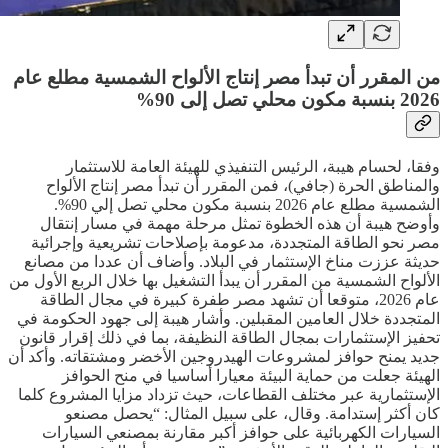
من المقرر أن تبدأ مصر إنتاج الألواح الشمسية مطلع عام
2026 بنسبة مكون محلي تصل إلى 90%
وفقا، لحسام هيبة، الرئيس التنفيذي للهيئة العامة للاستثمار
والمناطق الحرة (جافي)، فمن المقرر أن تبدأ مصر إنتاج الألواح
الشمسية مطلع عام 2026 بنسبة مكون محلي تصل إلي 90%.
وأوضح هيبة أن هذه الخطوة تمثل مرحلة مهمة في مسار إنتقال
مصر نحو الطاقة المتجددة، مدعومة بإصلاحات تشريعية وإجرائية
حديثة عززت مناخ الإستثمار في البلاد. وأضاف أن عددا من مصانع
الألواح الشمسية من المقرر أن يبدأ التشغيل بها خلال الربع الأول من
عام 2026، متوقعا أن تشهد مصر طفرة كبيرة في مجال الطاقة
المتجددة خلال العامين المقبلين. وأشار هيبة إلى جهود الحكومة في
تحفيز الإستثمارات بمجال الطاقة النظيفة، بما في ذلك إقرار قانون
جديد يمنح حوافز لمشروعات الهيدروجين الأخضر ومشتقاته. وأكد أن
الهيئة جعلت من حماية البيئة معيارا أساسيا في منح الحوافز
الإستثمارية عبر مختلف القطاعات، حيث تزداد مزايا المشروع كلما
كان أكثر إستدامة. وقال، على سبيل المثال: “يحصل مصنعو
السيارات الكهربائية على حوافز أكبر مقارنة بمصنعي السيارات