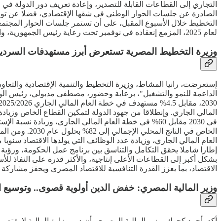
التجاري إلى القطاعات القابلة للتصدير، وإعادة تعريف دور الدولة في
الصادرة عن جلسات الحوار الوطني في شقها الإقتصادي، فضلا عن توصيا
التخطيط خلال الأسبوع المقبل، على أن تستمر جلسات الحوار المجتمع
لعام 2025، المزمع إنعقاده في نوفمبر تحت رعاية رئيس الجمهورية، والذي ينظمه نائب رئيس الوزراء للتنمية البشرية ووزير الصحة والسكان.
وزيرة التخطيط المصرية تستعرض أبرز مستهدفات السردية ال
إستعرضت، رانيا المشاط، وزيرة التخطيط والتنمية الإقتصادية والتعاون 
بشكل أكبر إلى القطاعات الأعلى إنتاجية، والأكثر قدرة على النفاذ للأ
الاقتصاد، بما يعزز القدرة التنافسية للاقتصاد المصري ويحفز مشاركة
وزير المالية المصري: خفض الدين أولوية قصوى.. وتوسيع ا
أكد، أحمد كجوك، وزير المالية المصري، أن دور وزارة المالية لا يقتص