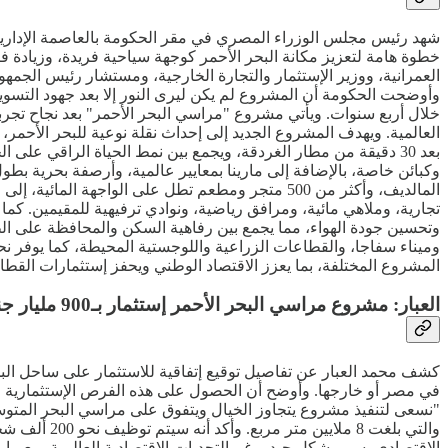
شهد رئيس مجلس الوزراء المصري في مقر الحكومة بالعاصمة الإدارية
العمرانية، ووزير الإستثمار والتجارة الخارجية، ومستشار رئيس ال
وأوضحت الحكومة أن المشروع لم يكن ليرى النور إلا بعد جهود التسوي
خلال أربع سنوات. ويأتي مشروع "مراسي البحر الأحمر" بعد نجاح تجر
بعد 30 دقيقة من مطار الغردقة، ويجمع بين نمط الحياة الراقي 
تجارية، وملاهي مائية، ومرافق رياضية، ونوادي ترفيهية للمقيمين. ك
وتحسين جودة الهواء، مما يجمع بين رفاهية السكن والمحافظة على ال
المشروع المختلفة، بما يعزز الاقتصاد الوطني ويحفز إستثمارات القطا
العبار: مشروع مراسي البحر الأحمر إستثمار بـ900 مليار جنيه يتجاوز الخيال
في مصر أو خارجها. وأوضح أن الحصول على هذه الفرص الإستثمارية في
الإقتصادي يسير بشكل جيد، رغم التحديات الإقتصادية العالمية، معبرا