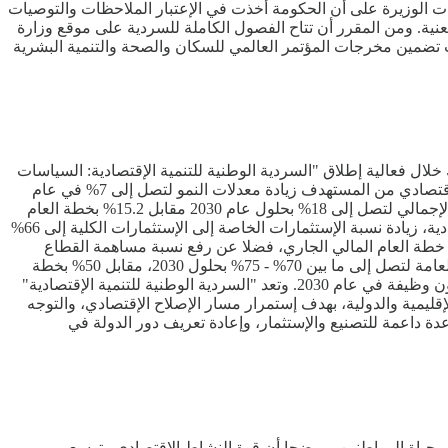
ددت الوزيرة على أن الحكومة أخذت في الإعتبار الملاحظات والتوصيات
نية. ومن المقرر أن تتاح الفصول الكاملة للسردية على موقع وزارة
 تضمين مخرجات المؤتمر العالمي للسكان والصحة والتنمية البشرية
خلال فعالية إطلاق "السردية الوطنية للتنمية الإقتصادية: السياسات
الداعمة للنمو والتشغيل"، برعاية وحضور، مصطفى مدبولي، رئيس الوزراء المصري. وأوضحت رانيا المشاط، أنه على صعيد معدلات النمو الإقتصادي من المستهدف زيادة معدلات النمو لتصل إلى 7% في عام
2030، مقابل 4.5% مستهدف في خطة العام المالي الجاري 2025/2026، كما تستهدف السردية زيادة الإستثمارات الكلية كنسبة للناتج المحلي الإجمالي لتصل إلى 18% بحلول عام 2030 مقابل 15.2% بخطة العام
المالي الجاري. وإنطلاقا من جهود الدولة لتمكين القطاع الخاص وزيادة مشاركته في تحقيق التنمية، تستهدف السردية الوطنية للتنمية الإقتصادية، زيادة نسبة الإستثمارات الخاصة إلى الإستثمارات الكلية إلى 66%
 في خطة العام المالي الجاري، وزيادة نسبة الإستثمارات الخاصة إلى الناتج المحلي الإجمالي إلى 11.9% مقابل 9.1% في خطة العام المالي الجاري، فضلا عن رفع نسبة مساهمة القطاع
الخاص في الناتج المحلي الإجمالي إلى 82% بحلول عام 2030. ومن المقرر زيادة نسبة الإستثمارات العامة الخضراء إلى إجمالي الإستثمارات العامة لتصل إلى ما بين 70% - 75% بحلول 2030، مقابل 50% بخطة
العام المالي الجاري، وزيادة عدد الوظائف التي يولدها الاقتصاد سنويا من 900 ألف وظيفة متوقعة في خطة العام المالي الجاري، إلى 1.5 مليون وظيفة في عام 2030. وتعد "السردية الوطنية للتنمية الإقتصادية"
ت المتسارعة التي فرضتها المستجدات الإقليمية والدولية، بهدف إستمرار مسار الإصلاح الإقتصادي، والتوجه
عدة داعمة للتصنيع والإستثمار، وإعادة تعريف دور الدولة في
اد وحياة المواطنين، موضحا أن قوة النشاط الإقتصادي وتوسع