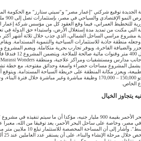
 الجديدة توقيع شركتي "إعمار مصر" و"سيتي ستارز" مع الحكومة الم
خطوة هام
جمهورية للتخطيط العمراني، فيما وقع العقود كل من مؤسس شركة إعما
ة التي مكنت من تمديد مدة إستغلال الأرض، واستيداء حق الدولة في تع
بة مشروع مراسي الساحل الشمالي، الذي جذب خلال ثلاثة أشهر أكثر من
على الجزر والضيافة الفاخرة، ويوفر تجارب بحرية متكاملة. ويضم المشر
وكبائن خاصة، بالإضافة
ا
ما يشمل المشروع مساحات خضراء واسعة وحدائق مفتوحة، مع خطة تشجير 
طبيعة، ويعزز مكانة المنطقة على خريطة السياحة المستدامة. ويتوقع
ع الخاص.
كشف محمد العبار عن تفاصيل توقيع إتفاقية للاستثمار على ساحل البحر الأحمر بقيمة 0
 مصر، وخاصة على ساحل البحر الأحمر، يعد توفيقا من الله، معبرا عن
"نسعى لتنفيذ مشروع يتجاوز الخيا
والتي 
 عن تفاؤله بمستقبل مصر وحكومتها وشعبها.