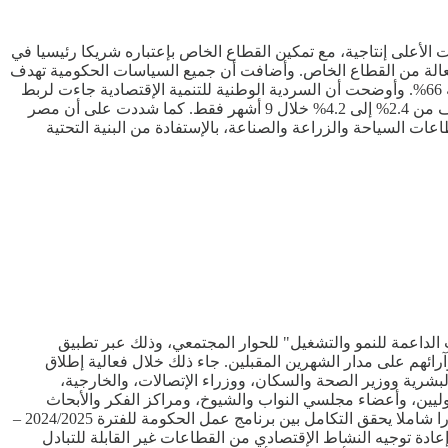
 الأعلى إنتاجية، مع تمكين القطاع الخاص بإعتباره شريكا رئيسيا في
 فعالة من القطاع الخاص. وأضافت أن جميع السياسات الحكومية تهدف
بالأساس إلى تحسين مستوى معيشة المواطن وتقديم خدمات أفضل له، لافتة إلى موافقة البرلمان على زيادة مخصصات قطاع الصحة بنسبة 66%. وأوضحت أن السردية الوطنية للتنمية الإقتصادية جاءت لربط
رؤية مصر 2030 بالإستثمار الأجنبي المباشر، مع متابعة شاملة لجهود التنمية في مختلف المحافظات. وأكدت أن معدل النمو الإقتصادي تضاعف من 2.4% إلى 4.2% خلال 9 أشهر فقط. كما شددت على أن مصر
ت السياحة والزراعة والصناعة، بالإستفادة من البنية التحتية
 الداعمة للنمو والتشغيل" للحوار المجتمعي، وذلك عبر تطبيق
آرائهم على مدار الشهرين المقبلين. جاء ذلك خلال فعالية إطلاق
البشرية ووزير الصحة والسكان، ووزراء الإتصالات، والخارجية،
لدوليين، وأعضاء مجلسي النواب والشيوخ، ومراكز الفكر والأبحاث
ووسائل الإعلام. وأكدت الوزيرة حرص الحكومة على خلق حوار مجتمعي بناء حول تفاصيل السردية الوطنية للتنمية الإقتصادية، التي تمثل إطارا شاملا يحقق التكامل بين برنامج عمل الحكومة للفترة 2024/2025 –
الكلي، وإعادة توجيه النشاط الإقتصادي من القطاعات غير القابلة للتبادل