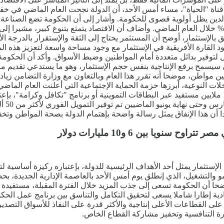
ن يظل أولوية قصوى للحكومة. وأشار إلى أن الحكومة تضع الصناعة وا
عمل وتعزيز النمو، لافتا إلى أن الاقتصاد المصري حقق نموا تخطى 4.5% خلال العام الماضي. وأضاف أن الاقت
لق بالإستثمار، أوضح أن المستثمر يحتاج إلى الثقة والإستقرار بالدرجة
ود القارة الأفريقية في الإستثمار مع وجود مساحة واسعة لتعزيز هذه 
سبيل لتوفير بدائل متعددة أمام المواطنين وضبط الأسواق. وأكد أن الحك
يسمح برفع الإنتاجية بنفس حجم الإستثمار، وهو ما يستدعي تقديم مزي
لات النوعية، أبرزها حزمة الحماية الإجتماعية التي أعلنت العام الما
جديدة، لافتا إلى تقديم دعم نقدي في رمضان والعيد الماضيين لنحو 10 ملايين مستفيد عبر البطاقات التموينية 
إلى ج
ن هذا الإنفاق يمثل رسالة واضحة بإهتمام الدولة بصحة المواطن وتخفي
نويا بين 6 و10 مليارات دولار
لإستثمار يمثل أحد الأهداف الرئيسية للدولة، بإعتباره ركيزة أساسية 
مو والتشغيل، الذي إنطلق يوم أمس الأحد بالعاصمة الإدارية الجديدة، 
ر يتراوح سنويا بين 6 و10 مليارات دولار، موضحا أن الحكومة تسعى إلى جذب المزيد خلال الف
لى القطاعات الأعلى إنتاجية والأكثر قدرة على النفاذ للأسواق التصدير
درة التنافسية وتحفيز مشاركة القطاع الخاص.