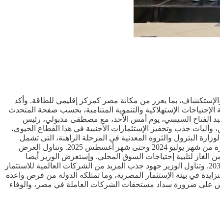
والإستكشاف، بما يعزز من مكانة مصر كمركز إقليمي للطاقة. وأكد
ة الإحتياجات الإستهلاكية والتنموية المتنامية، بحسب صفحة المتحدث
بد الفتاح السيسي، يوم أمس الأحد، مع مصطفى مدبولي، رئيس
 وآليات جذب وتحفيز الإستثمارات الأجنبية في هذا القطاع الحيوي،
زارة البترول والثروة المعدنية في المرحلة الراهنة، التي تشمل
وضع الإكتشافات والإتفاقيات والموقف التنفيذي للمشروعات الجارية ذات الصلة، فضلا عن حجم إنتاج الزيت الخام والغاز الطبيعي خلال الفترة من شهر يوليو 2024 وحتى شهر أغسطس 2025. وتناول العرض
 من الغاز لتلبية إحتياجات السوق المحلي. وإستعرض الوزير أيضا
تطورات تنفيذ إستراتيجية تحويل مصر إلى مركز إقليمي للطاقة، إلى جانب عرض أسس إستراتيجية الطاقة المتكاملة والمستدامة حتى عام 2030. وتناول الوزير جهود جذب المزيد من الشركات العالمية للاستثمار
زايدة في بيئة الإستثمار المصرية، وما تمتلكه الدولة من فرص واعدة
ئيس على ضرورة سداد مستحقات الشركات العاملة في مصر، والوفاء