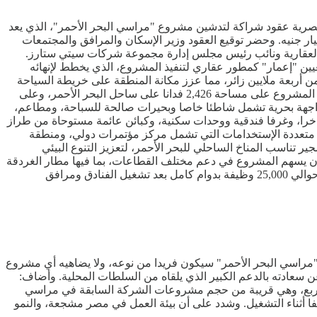
صرية عقود شراكة لتدشين مشروع "مراسي البحر الأحمر"، الذي يعد
ة لتعزيز مكانة البحر الأحمر كوجهة سياحية فريدة، وزيادة فرص النمو الإقتصادي والسياحي في مصر، بإستثمارات تصل إلى 900 مليار جنيه. وحضر توقيع العقود وزير الإسكان والمرافق والمجتمعات
ر العقارية ونائب رئيس مجلس إدارة مجموعة شركات سيتي ستارز.
يين "إعمار" كمطور عقاري لتنفيذ المشروع، الذي يخطط لإنهائه
 أربعة ملايين زائر، مما عزز مكانة المنطقة على خريطة السياحة
العالمية. ويهدف المشروع الجديد إلى إحداث نقلة نوعية للبحر الأحمر، وجعله منطقة جاذبة للاستثمارات السياحية والتنموية المستدامة. ويقام المشروع على مساحة 2,426 فدانا على ساحل البحر الأحمر، وعلى
وع واجهة بحرية تشمل شاطئا خاصا وبحيرات صالحة للسباحة، ومطاعم،
 إلى مارينا بمعايير عالمية، وأرصفة بحرية بطول 400 متر وقنوات مائية صالحة للملاحة. ويتضمن المشروع 12 فندقا فاخرا، وغرفا فندقية ووحدات سكنية، وكبائن عائمة مستوحاة من طراز
لمالديف، وأكثر من 500 متجر ومطعم تطل على الواجهة المائية، إلى جانب مدارس ومستشفيات ومراكز علاجية، ومنطقة Marassi Wonders متعددة الإستخدامات التي تشمل مركز مؤتمرات دولي، ومنطقة
تناسب المناخ الساحلي للبحر الأحمر، لتعزيز التنوع البيئي
 أن يسهم المشروع في دعم مختلف القطاعات، بما فيها مطار الغردقة
وميناء سفاجا، والقطاعات الزراعية واللوجستية المحيطة، كما يوفر نحو 150,000 – 170,000 وظيفة مباشرة وغير مباشرة خلال فترة البناء، وحوالي 25,000 وظيفة بدوام كامل بعد تشغيل الفنادق ومرافق
90 مليار جنيه، مؤكدا أن ما سيتم تنفيذه في مشروع "مراسي البحر الأحمر" سيكون فريدا من نوعه، ولا يضاهيه أي مشروع
 سعادته بالدعم الكبير الذي يلقاه من السلطات المحلية. وأضاف:
ل ويتفوق على مراسي البحر المتوسط". وأشار إلى أن المساحة المخصصة للاستثمار تبلغ 10 ملايين متر مربع، وهي قريبة من حجم مشروعات الشركة السابقة في مراسي
بلغت 8 ملايين متر مربع. وأكد أنه سيتم توظيف نحو 200 ألف شخص خلال مرحلة الإنشاء والبناء، على أن يستقر عدد العاملين عند 25 ألفا أثناء التشغيل. وشدد على أن بيئة العمل في مصر مشجعة، والنمو