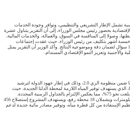
سية تشمل الإطار التشريعي والتنظيمي، وتوافر وجودة الخدمات
الإقتصادية بحضور رئيس مجلس الوزراء، إلى أن التقرير يتناول عشرة
ا، وصولا إلى المنافسة في السوق، والعمالة، والخدمات المالية،
تمر خمسة أشهر بتكليف من رئيس الوزراء، حيث عقدت إجتماعات
موسعة شارك فيها ممثلون عن قطاع الأعمال إلى جانب الجهات الحكومية، مشيرا إلى أن التقرير إستند إلى استقصاءات شملت أكثر من 1900 سؤال لضمان دقة وموضوعية النتائج. وأكد الوزير أن التقرير يمثل
 والأجنبية وتعزيز النمو الإقتصادي المستدام.
أعلن وزير الموارد المائية والري، هاني سويلم، عن تحقيق تقدم ملموس في مشروعات معالجة وإعادة إستخدام المياه، بإعتبارها محورا رئيسيا ضمن منظومة الري 2.0، وذلك في إطار جهود الدولة لترشيد
الذي يستهدف توفير المياه اللازمة لمحطة الدلتا الجديدة، حيث
يتكون المشروع من 12 محطة رفع ومسار ناقل يمتد على طول 174 كيلومترا ويهدف إلى إستصلاح 362 ألف فدان. وأشار إلى أن نسبة التنفيذ بلغت نحو 75%، مما يعكس الإلتزام بالجداول الزمنية المحددة.
وأضاف أن هناك تقدما واضحا في تنفيذ مسارين لنقل المياه من محطة معالجة مياه مصرف بحر البقر، حيث يمتد المساران على طول 105 كيلومترات ويشملان 18 محطة رفع، ويستهدف المشروع إستصلاح 456
عات الكبرى تعكس التزام الحكومة بتعظيم الإستفادة من كل قطرة مياه، وتوفير مصادر مائية جديدة لدعم