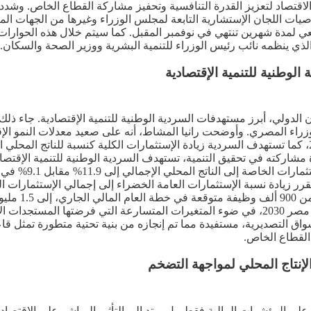
 الاقتصاد لتعزيز القدرة التنافسية وتحفيز مشاركة القطاع الخاص. وش
ت اللجان الإستشارية التابعة لمجلس الوزراء وغيرها من الجهات المع
ي لمدة شهرين تنتهي في نوفمبر المقبل. كما سيتم خلال هذه الحوارات
وطنية للتنمية الإقتصادية
الدولي، أبرز مستهدفات السردية الوطنية للتنمية الإقتصادية. جاء ذلك 
في 2030 مقابل 60%
إطارا شاملا يحقق التكامل والتناسق بين برنامج عمل الحكومة، ورؤية مصر 2030، في ضوء المتغيرا
سواق التصديرية، مستفيدة مما تم إنجازه من بنية تحتية متطورة تمثل قا
 القطاع الخاص.
لإنتاج المحلي لمواجهة التضخم
ر على المؤشرات المالية فقط، بل يمتد إلى التأثير المباشر على الاقتص