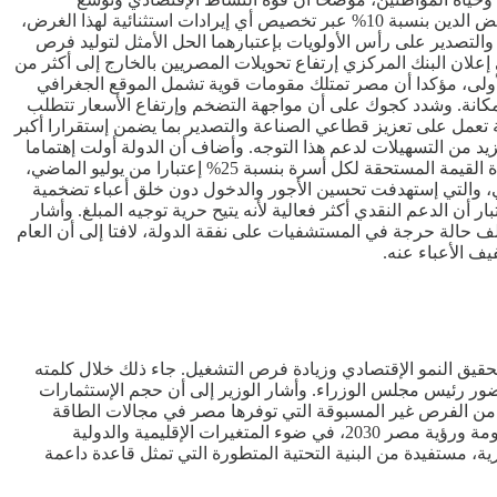
الإستثمارات ينعكسان إيجابا على الموازنة العامة. وقال في مقابلة مع قناة "الحياة"، مساء أمس الأحد، أن الدولة نجحت العام الماضي في خفض الدين بنسبة 10% عبر تخصيص أي إيرادات استثنائية لهذا الغرض،
لتصدير على رأس الأولويات بإعتبارهما الحل الأمثل لتوليد فرص
صاد يتمتع بتنوع كبير، مشيرا إلى إعلان البنك المركزي إرتفاع تحويلات المصريين بالخارج إلى أكثر من
 الأولى، مؤكدا أن مصر تمتلك مقومات قوية تشمل الموقع الجغرافي
المكانة. وشدد كجوك على أن مواجهة التضخم وإرتفاع الأسعار تتطلب
ومة تعمل على تعزيز قطاعي الصناعة والتصدير بما يضمن إستقرارا أكبر
د من التسهيلات لدعم هذا التوجه. وأضاف أن الدولة أولت إهتماما
خاصا ببرنامج "تكافل وكرامة"، حيث إرتفع عدد المستفيدين إلى 5 ملايين مواطن، موضحا أنه تقرر هذا العام وبالتعاون مع وزارة التضامن زيادة القيمة المستحقة لكل أسرة بنسبة 25% إعتبارا من يوليو الماضي،
ضي، والتي إستهدفت تحسين الأجور والدخول دون خلق أعباء تضخمية
أو برنامج "تكافل وكرامة"، بإعتبار أن الدعم النقدي أكثر فعالية لأنه يتيح حرية توجيه المبلغ. وأشار
هود الدولة في دعم قطاع الصحة، موضحا أنه خلال الفترة من مارس وحتى نهاية يونيو الماضيين تم توفير التمويل الفوري لأكثر من 50 ألف حالة حرجة في المستشفيات على نفقة الدولة، لافتا إلى أن العام
ف الأعباء عنه.
لتحقيق النمو الإقتصادي وزيادة فرص التشغيل. جاء ذلك خلال كلمته
بحضور رئيس مجلس الوزراء. وأشار الوزير إلى أن حجم الإستثمارات
ترة المقبلة، مستفيدة من الفرص غير المسبوقة التي توفرها مصر في مجالات الطاقة
المتجددة، والتعهيد، والتكنولوجيا. وتعد السردية الوطنية للتنمية الإقتصادية إطارا شاملا يسعى لتحقيق التكامل والتناسق بين برنامج عمل الحكومة ورؤية مصر 2030، في ضوء المتغيرات الإقليمية والدولية
ية، مستفيدة من البنية التحتية المتطورة التي تمثل قاعدة داعمة