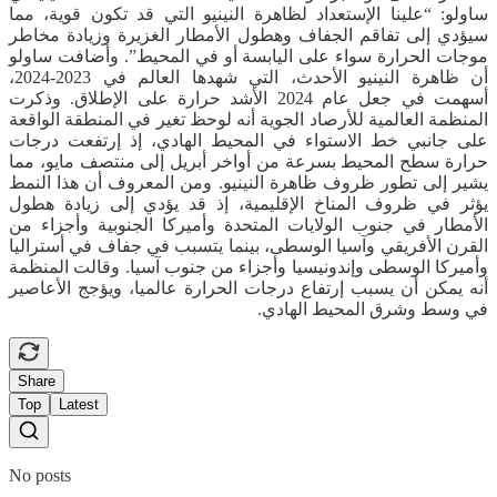
ساولو: “علينا الإستعداد لظاهرة النينيو التي قد تكون قوية، مما
سيؤدي إلى تفاقم الجفاف وهطول الأمطار الغزيرة وزيادة مخاطر
موجات الحرارة سواء على اليابسة أو في المحيط”. وأضافت ساولو
أن ظاهرة النينيو الأحدث، التي شهدها العالم في 2023-2024،
أسهمت في جعل عام 2024 الأشد حرارة على الإطلاق. وذكرت
المنظمة العالمية للأرصاد الجوية أنه لوحظ تغير في المنطقة الواقعة
على جانبي خط الاستواء في المحيط الهادي، إذ إرتفعت درجات
حرارة سطح المحيط بسرعة من أواخر أبريل إلى منتصف مايو، مما
يشير إلى تطور ظروف ظاهرة النينيو. ومن المعروف أن هذا النمط
يؤثر في ظروف المناخ الإقليمية، إذ قد يؤدي إلى زيادة هطول
الأمطار في جنوب الولايات المتحدة وأميركا الجنوبية وأجزاء من
القرن الأفريقي وآسيا الوسطى، بينما يتسبب في جفاف في أستراليا
وأميركا الوسطى وإندونيسيا وأجزاء من جنوب آسيا. وقالت المنظمة
أنه يمكن أن يسبب إرتفاع درجات الحرارة عالميا، ويؤجج الأعاصير
في وسط وشرق المحيط الهادي.
Share
Top
Latest
No posts