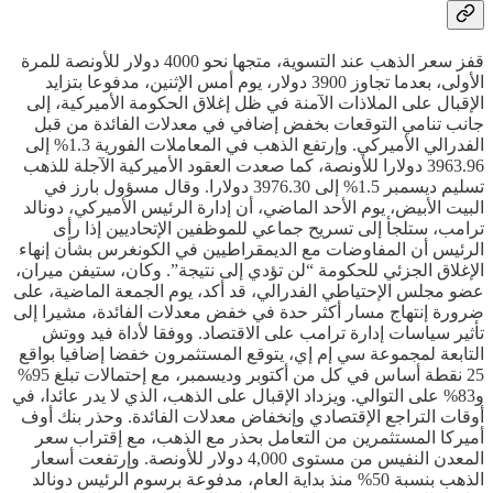
قفز سعر الذهب عند التسوية، متجها نحو 4000 دولار للأونصة للمرة
الأولى، بعدما تجاوز 3900 دولار، يوم أمس الإثنين، مدفوعا بتزايد
الإقبال على الملاذات الآمنة في ظل إغلاق الحكومة الأميركية، إلى
جانب تنامي التوقعات بخفض إضافي في معدلات الفائدة من قبل
الفدرالي الأميركي. وإرتفع الذهب في المعاملات الفورية 1.3% إلى
3963.96 دولارا للأونصة، كما صعدت العقود الأميركية الآجلة للذهب
تسليم ديسمبر 1.5% إلى 3976.30 دولارا. وقال مسؤول بارز في
البيت الأبيض، يوم الأحد الماضي، أن إدارة الرئيس الأميركي، دونالد
ترامب، ستلجأ إلى تسريح جماعي للموظفين الإتحاديين إذا رأى
الرئيس أن المفاوضات مع الديمقراطيين في الكونغرس بشأن إنهاء
الإغلاق الجزئي للحكومة “لن تؤدي إلى نتيجة”. وكان، ستيفن ميران،
عضو مجلس الإحتياطي الفدرالي، قد أكد، يوم الجمعة الماضية، على
ضرورة إنتهاج مسار أكثر حدة في خفض معدلات الفائدة، مشيرا إلى
تأثير سياسات إدارة ترامب على الاقتصاد. ووفقا لأداة فيد ووتش
التابعة لمجموعة سي إم إي، يتوقع المستثمرون خفضا إضافيا بواقع
25 نقطة أساس في كل من أكتوبر وديسمبر، مع إحتمالات تبلغ 95%
و83% على التوالي. ويزداد الإقبال على الذهب، الذي لا يدر عائدا، في
أوقات التراجع الإقتصادي وإنخفاض معدلات الفائدة. وحذر بنك أوف
أميركا المستثمرين من التعامل بحذر مع الذهب، مع إقتراب سعر
المعدن النفيس من مستوى 4,000 دولار للأونصة. وإرتفعت أسعار
الذهب بنسبة 50% منذ بداية العام، مدفوعة برسوم الرئيس دونالد