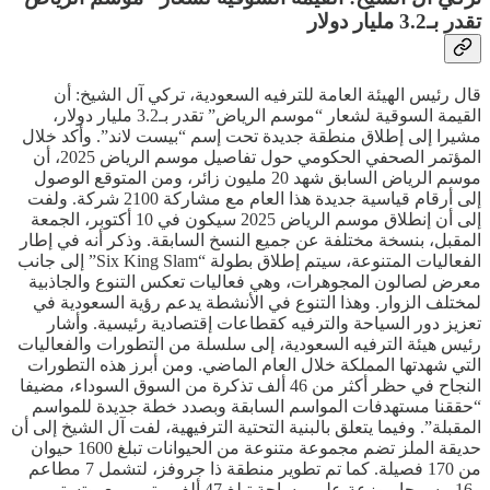
تقدر بـ3.2 مليار دولار
قال رئيس الهيئة العامة للترفيه السعودية، تركي آل الشيخ: أن
القيمة السوقية لشعار “موسم الرياض” تقدر بـ3.2 مليار دولار،
مشيرا إلى إطلاق منطقة جديدة تحت إسم “بيست لاند”. وأكد خلال
المؤتمر الصحفي الحكومي حول تفاصيل موسم الرياض 2025، أن
موسم الرياض السابق شهد 20 مليون زائر، ومن المتوقع الوصول
إلى أرقام قياسية جديدة هذا العام مع مشاركة 2100 شركة. ولفت
إلى أن إنطلاق موسم الرياض 2025 سيكون في 10 أكتوبر، الجمعة
المقبل، بنسخة مختلفة عن جميع النسخ السابقة. وذكر أنه في إطار
الفعاليات المتنوعة، سيتم إطلاق بطولة “Six King Slam” إلى جانب
معرض لصالون المجوهرات، وهي فعاليات تعكس التنوع والجاذبية
لمختلف الزوار. وهذا التنوع في الأنشطة يدعم رؤية السعودية في
تعزيز دور السياحة والترفيه كقطاعات إقتصادية رئيسية. وأشار
رئيس هيئة الترفيه السعودية، إلى سلسلة من التطورات والفعاليات
التي شهدتها المملكة خلال العام الماضي. ومن أبرز هذه التطورات
النجاح في حظر أكثر من 46 ألف تذكرة من السوق السوداء، مضيفا
“حققنا مستهدفات المواسم السابقة وبصدد خطة جديدة للمواسم
المقبلة”. وفيما يتعلق بالبنية التحتية الترفيهية، لفت آل الشيخ إلى أن
حديقة الملز تضم مجموعة متنوعة من الحيوانات تبلغ 1600 حيوان
من 170 فصيلة. كما تم تطوير منطقة ذا جروفز، لتشمل 7 مطاعم
و16 مسرحا موزعة على مساحة تبلغ 47 ألف متر مربع. وتستمر