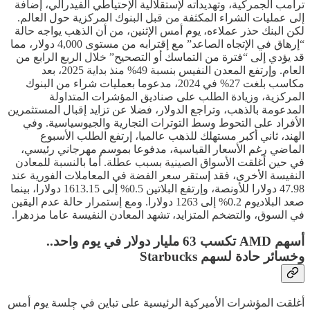
ترامب الجمركية، وتهديداته لإستقلالية الإحتياطي الفيدرالي، إضافة
إلى عمليات الشراء المكثفة من قبل البنوك المركزية حول العالم.
لكن البنك حذر عملاءه، يوم أمس الإثنين، من أن الذهب يواجه حالة
“إرهاق في الإتجاه الصاعد” مع إقترابه من مستوى 4,000 دولار، مما
قد يؤدي إلى “فترة من التماسك أو التصحيح” خلال الربع الرابع من
العام. وإرتفع المعدن النفيس بنسبة 49% منذ بداية 2025، بعد
مكاسب بلغت 27% في 2024، مدعوما بعمليات شراء من البنوك
المركزية، وزيادة الطلب على صناديق المؤشرات المتداولة
المدعومة بالذهب، وتراجع الدولار، فضلا عن تزايد إقبال المستثمرين
الأفراد على التحوط وسط التوترات التجارية والجيوسياسية. وفي
الهند، ثاني أكبر مستهلك للذهب عالميا، إرتفع الطلب الأسبوع
الماضي رغم الأسعار القياسية، مدفوعا بموسم مهرجاني رئيسي،
في حين أغلقت الأسواق الصينية بسبب عطلة. أما بالنسبة للمعادن
النفيسة الأخرى، فقد إستقر سعر الفضة في المعاملات الفورية عند
47.98 دولارا للأونصة، وإرتفع البلاتين 0.5% إلى 1613.15 دولارا، بينما
صعد البلاديوم 0.2% إلى 1263 دولارا. ومع إستمرار حالة عدم اليقين
في السوق، والتضخم المتزايد، تشهد المعادن النفيسة عاما مزدهرا.
أسهم AMD تكسب 63 مليار دولار في يوم واحد..
وخسائر حادة لسهم Starbucks
أغلقت المؤشرات الأميركية الرئيسية على تباين في جلسة يوم أمس