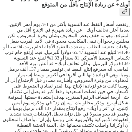
أوبك+ عن زيادة الإنتاج بأقل من المتوقع
إرتفعت أسعار النفط عند التسوية بأكثر من 1%، يوم أمس الإثنين،
بعدما أعلن تحالف أوبك+ عن زيادة شهرية في الإنتاج أقل من
المتوقع، وهو ما خفف بعض المخاوف بشأن وفرة المعروض، لكن
محللين رجحوا أن تبقى المكاسب محدودة في الأمد القريب بفعل
توقعات ضعيفة للطلب. وصعدت العقود الآجلة لخام برنت 94 سنتا أو
1.46% لتبلغ عند التسوية 65.47 دولارا للبرميل. فيما إرتفع خام غرب
تكساس الوسيط الأميركي 81 سنتا أو 1.33% لتبلغ عند التسوية
61.69 دولار للبرميل. وكان تحالف أوبك+ قد أعلن، يوم الأحد
الماضي، أنه سيرفع إنتاج النفط في نوفمبر بمقدار 137 ألف برميل
يوميا، وهي الزيادة ذاتها التي أقرها في أكتوبر، وسط إستمرار
المخاوف من وفرة المعروض. وأشارت مصادر قبل الإجتماع إلى أن
روسيا كانت تدعو لزيادة الإنتاج بهذا القدر لتفادي الضغوط على
الأسعار، في حين فضلت السعودية رفعا أكبر قد يصل إلى ثلاثة أو
حتى أربعة أضعاف الرقم المقترح، بهدف إستعادة حصتها السوقية
بشكل أسرع. وذكر محللو بنك “إيه إن زد” في مذكرة، يوم أمس
الإثنين، أن “قرار أوبك+ رفع الإنتاج بمقدار 137 ألف برميل يوميا في
نوفمبر قد يبدو مقبولا في ظل تزايد تعطل الإمدادات نتيجة تشديد
العقوبات الأميركية والأوروبية على روسيا وإيران”. وأضاف المحللون
أن أوكرانيا واصلت تكثيف هجماتها على البنية التحتية النفطية
الروسية، مستهدفة مصفاة “كيريشي” التي تعد واحدة من أكبر