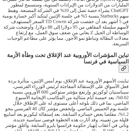
المليارات من الدولارات من الإيرادات السنوية، وستسمح لمطور
ChatGPT بشراء حصة تصل إلى 10% في الشركة المصنعة. وهبط
سهم Starbucks بنسبة 5% في جلسة الإثنين ليتكبد أكبر خسارة يومية
في 5 أشهر بعد أن خفضت شركة TD Cowen السعر المستهدف
لأسهم سلسلة المقاهي من 95 دولارا إلى 88 دولارا. وأوضحت شركة
الوساطة أن الجيل Z يعاني من ضعف سوق العمل، مع إرتفاع
معدلات البطالة وتباطؤ نمو الأجور، مما يؤثر على مطاعم الوجبات
السريعة.
تباين المؤشرات الأوروبية عند الإغلاق تحت وطأة الأزمة
السياسية في فرنسا
تباينت الأسهم الأوروبية عند الإغلاق، يوم أمس الإثنين، متأثرة بردة
فعل الأسواق على الإستقالة المفاجئة لرئيس الوزراء الفرنسي،
سيباستيان لوكورنو. وإرتفع مؤشر ستوكس 600 الأوروبي بنسبة
0.02%، بعد خمسة أيام متتالية من المكاسب الإيجابية الأسبوع
الماضي، بما في ذلك بلوغه أعلى مستوى له على الإطلاق خلال
جلسة يوم الخميس الماضي. وإنخفض مؤشر كاك 40 الفرنسي بنحو
1.2%، مقلصا بعض خسائره السابقة، بعد إستقالة ليكورنو بعد أسابيع
قليلة من تعيينه. وقد أثارت هذه الخطوة فوضى سياسية جديدة،
وتأتي في أعقاب إنهيار حكومة فرانسوا بايرو السابقة. وأغلق مؤشر
فوتسي 100 البريطاني، متراجعا بنحو 0.13% عند الإغلاق. وأغلق