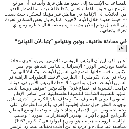
للمساعدات الإنسانية إلى جميع مناطق غزة. وأضاف، أن مواقع
النزوح في جنوب القطاع تعاني إكتظاظا شديدا، مما إضطر العديد
من العائلات إلى الإقامة في مناطق غير مؤهلة للسكن، حيث نصبت
70 خيمة جديدة خلال الأيام الأخيرة. كما يحاول بعض السكان العودة
إلى الشمال رغم إعلان مدينة غزة منطقة قتال خطرة ومنع أي
تحرك بإتجاهها.
في محادثة هاتفية.. بوتين ونتنياهو “يتبادلان التهانئ”
أعلن الكرملين أن الرئيس الروسي، فلاديمير بوتين، أجرى محادثة
هاتفية مع رئيس الوزراء الإسرائيلي، بنيامين نتنياهو، يوم أمس
الإثنين، ناقشا خلالها الوضع في الشرق الأوسط، و”تبادلا التهانئ”.
وجاء في بيان الكرملين أن الطرفين “ناقشا التطورات الراهنة في
الشرق الأوسط بعمق، بما في ذلك خطة الرئيس الأميركي، دونالد
ترامب، للتسوية في قطاع غزة“. وأكد بوتين “موقف روسيا الثابت
المؤيد للتسوية الشاملة للقضية الفلسطينية على أساس الإطار
القانوني الدولي المعترف به”. وأضاف بيان الكرملين: “جرى تبادل
لوجهات النظر حول قضايا إقليمية أخرى، وأعرب الطرفان، على
وجه الخصوص، عن الإهتمام بإيجاد حلول تفاوضية للوضع المتعلق
بالبرنامج النووي الإيراني وتعزيز الإستقرار في سوريا“. وحسب
الرئاسة الروسية، هنأ نتنياهو بوتين (المولود في 7 أكتوبر 1952)
بمناسبة عيد ميلاده وأعرب له عن أطيب تمنياته، بينما رد الرئيس