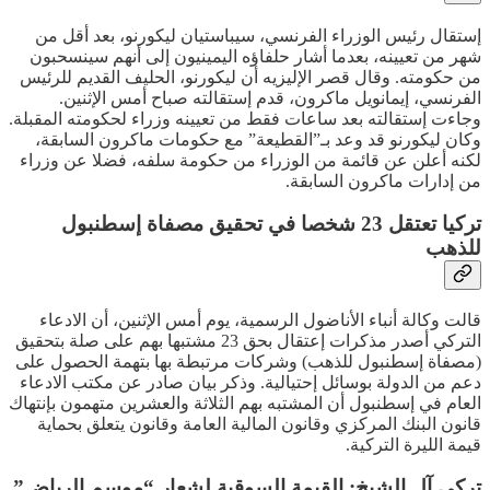
إستقال رئيس الوزراء الفرنسي، سيباستيان ليكورنو، بعد أقل من
شهر من تعيينه، بعدما أشار حلفاؤه اليمينيون إلى أنهم سينسحبون
من حكومته. وقال قصر الإليزيه أن ليكورنو، الحليف القديم للرئيس
الفرنسي، إيمانويل ماكرون، قدم إستقالته صباح أمس الإثنين.
وجاءت إستقالته بعد ساعات فقط من تعيينه وزراء لحكومته المقبلة.
وكان ليكورنو قد وعد بـ”القطيعة” مع حكومات ماكرون السابقة،
لكنه أعلن عن قائمة من الوزراء من حكومة سلفه، فضلا عن وزراء
من إدارات ماكرون السابقة.
تركيا تعتقل 23 شخصا في تحقيق مصفاة إسطنبول
للذهب
قالت وكالة أنباء الأناضول الرسمية، يوم أمس الإثنين، أن الادعاء
التركي أصدر مذكرات إعتقال بحق 23 مشتبها بهم على صلة بتحقيق
(مصفاة إسطنبول للذهب) وشركات مرتبطة بها بتهمة الحصول على
دعم من الدولة بوسائل إحتيالية. وذكر بيان صادر عن مكتب الادعاء
العام في إسطنبول أن المشتبه بهم الثلاثة والعشرين متهمون بإنتهاك
قانون البنك المركزي وقانون المالية العامة وقانون يتعلق بحماية
قيمة الليرة التركية.
تركي آل الشيخ: القيمة السوقية لشعار “موسم الرياض”