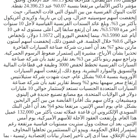
مؤشر داكس الألماني مرتفعا بنسبة 0.07% عند 24.396.23 نقطة.
كانت البنوك الفرنسية من بين البنوك التي قادت الخسائر، حيث
إنخفضت أسهم سوسيتيه جنرال، وبي إن بي باريبا، وكريدي أغريكول
بأكثر من 3%. وبلغ عائد السندات الفرنسية القياسية لأجل 10 سنوات
آخر مرة 3.5769%، بعد أن إرتفع سابقا إلى أعلى مستوى له في 10
أيام عند 3.5990%، بينما إنخفض اليورو إلى 1.1672 دولار، بإنخفاض
حوالي 0.6% خلال الجلسة. في غضون ذلك، إنخفضت أسهم أستون
مارتن بنحو 7% بعد أن أصدرت شركة صناعة السيارات الفاخرة
تحذيرا بشأن الأرباح، مشيرة إلى إستمرار ضغوط الرسوم الجمركية.
وتراجع سهم رينو بأكثر من 3% بعد تقارير تفيد بأن شركة صناعة
السيارات الفرنسية تخطط لخفض 3000 وظيفة في قطاعات المالية
والتسويق والموارد البشرية. ومع ذلك، إرتفعت أسهم السيارات
الأوروبية بنسبة 0.4% بشكل عام، حيث شهدت شركة ستيلانتيس
إرتفاع سعر سهمها بنحو 2% وسط تقارير تفيد بأن شركة صناعة
السيارات المتعددة الجنسيات تستعد لإستثمار حوالي 10 مليارات
دولار في الولايات المتحدة، مع مصانع تصنيع جديدة في إلينوي
وميشيغان. وكان سهم بنك أفانزا القابضة من بين أكبر الرابحين
بشكل عام، يوم أمس الإثنين، مرتفعا بنحو 4% بعد أن أعلن البنك
السويدي الإلكتروني أن قاعدة عملائه نمت بأكثر من 132,000 عميل
هذا العام. وإرتفعت العقود الآجلة للأسهم الأميركية، يوم أمس
الإثنين، بعد أن سجلت وول ستريت مستويات قياسية مرتفعة رغم
إستمرار إغلاق الحكومة. ويبدو أن المستثمرين تجاهلوا المخاوف
بشأن الإغلاق، مما أدى إلى تأخير إصدار بيانات إقتصادية رئيسية - بما