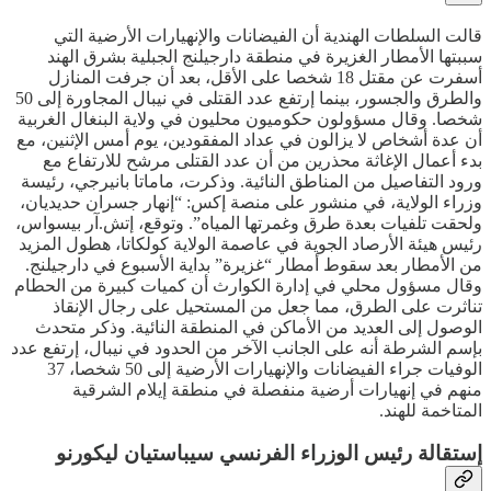
قالت السلطات الهندية أن الفيضانات والإنهيارات الأرضية التي
سببتها الأمطار الغزيرة في منطقة دارجيلنج الجبلية بشرق الهند
أسفرت عن مقتل 18 شخصا على الأقل، بعد أن جرفت المنازل
والطرق والجسور، بينما إرتفع عدد القتلى في نيبال المجاورة إلى 50
شخصا. وقال مسؤولون حكوميون محليون في ولاية البنغال الغربية
أن عدة أشخاص لا يزالون في عداد المفقودين، يوم أمس الإثنين، مع
بدء أعمال الإغاثة محذرين من أن عدد القتلى مرشح للارتفاع مع
ورود التفاصيل من المناطق النائية. وذكرت، ماماتا بانيرجي، رئيسة
وزراء الولاية، في منشور على منصة إكس: “إنهار جسران حديديان،
ولحقت تلفيات بعدة طرق وغمرتها المياه”. وتوقع، إتش.آر بيسواس،
رئيس هيئة الأرصاد الجوية في عاصمة الولاية كولكاتا، هطول المزيد
من الأمطار بعد سقوط أمطار “غزيرة” بداية الأسبوع في دارجيلنج.
وقال مسؤول محلي في إدارة الكوارث أن كميات كبيرة من الحطام
تناثرت على الطرق، مما جعل من المستحيل على رجال الإنقاذ
الوصول إلى العديد من الأماكن في المنطقة النائية. وذكر متحدث
بإسم الشرطة أنه على الجانب الآخر من الحدود في نيبال، إرتفع عدد
الوفيات جراء الفيضانات والإنهيارات الأرضية إلى 50 شخصا، 37
منهم في إنهيارات أرضية منفصلة في منطقة إيلام الشرقية
المتاخمة للهند.
إستقالة رئيس الوزراء الفرنسي سيباستيان ليكورنو