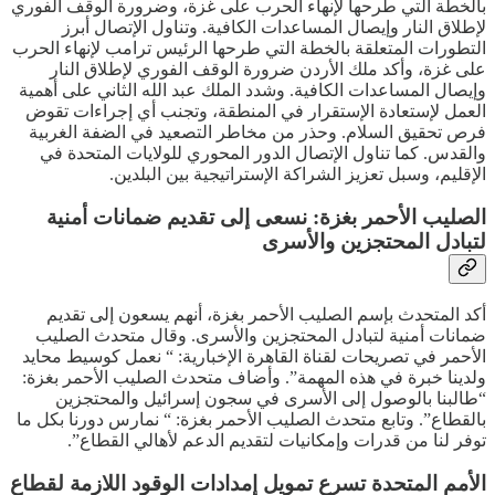
بالخطة التي طرحها لإنهاء الحرب على غزة، وضرورة الوقف الفوري
لإطلاق النار وإيصال المساعدات الكافية. وتناول الإتصال أبرز
التطورات المتعلقة بالخطة التي طرحها الرئيس ترامب لإنهاء الحرب
على غزة، وأكد ملك الأردن ضرورة الوقف الفوري لإطلاق النار
وإيصال المساعدات الكافية. وشدد الملك عبد الله الثاني على أهمية
العمل لإستعادة الإستقرار في المنطقة، وتجنب أي إجراءات تقوض
فرص تحقيق السلام. وحذر من مخاطر التصعيد في الضفة الغربية
والقدس. كما تناول الإتصال الدور المحوري للولايات المتحدة في
الإقليم، وسبل تعزيز الشراكة الإستراتيجية بين البلدين.
الصليب الأحمر بغزة: نسعى إلى تقديم ضمانات أمنية
لتبادل المحتجزين والأسرى
أكد المتحدث بإسم الصليب الأحمر بغزة، أنهم يسعون إلى تقديم
ضمانات أمنية لتبادل المحتجزين والأسرى. وقال متحدث الصليب
الأحمر في تصريحات لقناة القاهرة الإخبارية: “ نعمل كوسيط محايد
ولدينا خبرة في هذه المهمة”. وأضاف متحدث الصليب الأحمر بغزة:
“طالبنا بالوصول إلى الأسرى في سجون إسرائيل والمحتجزين
بالقطاع”. وتابع متحدث الصليب الأحمر بغزة: “ نمارس دورنا بكل ما
توفر لنا من قدرات وإمكانيات لتقديم الدعم لأهالي القطاع”.
الأمم المتحدة تسرع تمويل إمدادات الوقود اللازمة لقطاع