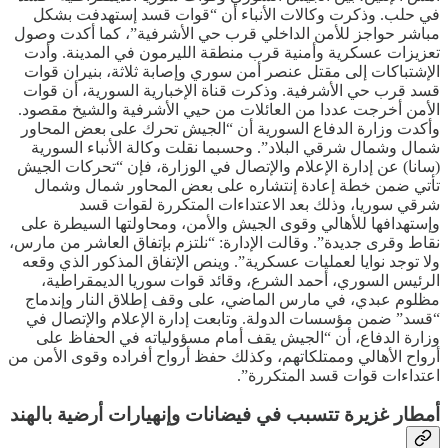
في حلب. وذكرت وكالات الأنباء أن “قوات قسد إستهدفت بشكل
مباشر حواجز للأمن الداخلي قرب حي الأشرفية”، كما أكدت وصول
تعزيزات عسكرية وأمنية قرب منطقة الليرمون في المدينة. وأدت
الإشتباكات إلى مقتل عنصر أمن سوري وإصابة ثلاثة، بنيران قوات
قسد قرب حي الأشرفية. وذكرت قناة الإخبارية السورية، أن قوات
الأمن أخرجت عددا من العائلات من حيي الأشرفية والشيخ مقصود.
وأكدت وزارة الدفاع السورية أن “الجيش تحرك على بعض المحاور
شمال وشمال شرقي البلاد”. وحسبما نقلت وكالة الأنباء السورية
(سانا) عن إدارة الإعلام والإتصال في الوزارة، فإن “تحركات الجيش
تأتي ضمن خطة إعادة إنتشاره على بعض المحاور شمال وشمال
شرقي سوريا، وذلك بعد الاعتداءات المتكررة لقوات قسد
وإستهدافها للأهالي وقوى الجيش والأمن، ومحاولتها السيطرة على
نقاط وقرى جديدة”. وقالت الإدارة: “نلتزم بإتفاق العاشر من مارس،
ولا توجد نوايا لعمليات عسكرية”. وينص الإتفاق المذكور الذي وقعه
الرئيس السوري، أحمد الشرع، وقائد قوات سوريا الديمقراطية،
مظلوم عبدي، في مارس الماضي، على وقف إطلاق النار وإندماج
“قسد” ضمن مؤسسات الدولة. وتابعت إدارة الإعلام والإتصال في
وزارة الدفاع، أن “الجيش يقف أمام مسؤولياته في الحفاظ على
أرواح الأهالي وممتلكاتهم، وكذلك حفظ أرواح أفراده وقوى الأمن من
اعتداءات قوات قسد المتكررة”.
أمطار غزيرة تتسبب في فيضانات وإنهيارات أرضية بالهند