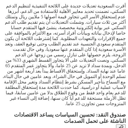
أقرت السعودية تعديلات جديدة على اللائحة التنفيذية لتنظيم الدعم
السكني، تضمنت تحديد معايير الأهلية للاستفادة من الدعم، أبرزها
عدم إستحقاق الأسر التي تتجاوز قيمة أصولها 5 ملايين ريال وتمتلك
أكثر من ثلاث سيارات. وشملت التعديلات أن يتم تقديم طلب الدعم
السكني عبر بوابة إلكترونية مخصصة، ينشئ فيها المتقدم حسابا
خاصا لإدخال بياناته وبيانات أفراد أسرته، مع الالتزام بالموافقة على
جميع الإقرارات والتعهدات المطلوبة. كما إشترطت اللائحة أن يكون
المتقدم سعودي الجنسية عند تقديم الطلب وحتى توقيع العقد، وتعد
الأسرة سعودية إذا كان المتقدم عنها سعوديا، وفي حال تقدمت
الزوجة، يلزم حصولها على تنازل رسمي من زوجها عن الدعم
السكني. ونصت التعديلات على ألا يتجاوز القسط الشهري 33% من
الدخل، وبمدة سداد لا تزيد عن 25 عاما، وألا يتجاوز عمر المتقدم 65
عاما عند نهاية السداد. وإستحقاق الأقساط يبدأ بعد أربعة أشهر من
تسلم الوحدة أو التمويل في حال الشراء، وبعد عامين في حال البناء،
مع السماح بتأجير المسكن بشرط إنتظام السداد وتغير محل الإقامة
لأسباب عملية أو دراسية. كما حددت اللائحة مدة إستحقاق المطلقة
للدعم بعام واحد فقط من وقوع الطلاق بدلا من عامين سابقا، فيما
تظل الأرملة مستحقة للدعم أيا كان سنها، إضافة إلى النساء غير
المتزوجات ممن تجاوزن 25 عاما.
صندوق النقد: تحسين السياسات يساعد الاقتصادات
الناشئة على تحمل الصدمات