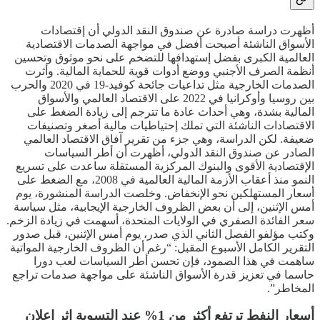
أظهرت دراسة صادرة عن صندوق النقد الدولي أن إقتصادات
الأسواق الناشئة أصبحت أفضل في مواجهة الصدمات الاقتصادية
العالمية الكبرى بفضل إستهدافها للتضخم على نحو موثوق وتحسين
أنظمة الصرف الأجنبي ووضع أدوات قوية للحماية المالية. وأثرت
الصدمات الخارجية مثل تداعيات جائحة كوفيد-19 في 2020 والحرب
بين روسيا وأوكرانيا في 2022 على الاقتصاد العالمي والأسواق
المالية بشدة، وهي أحداث عادة ما تترجم إلى زيادة الضغط على
الاقتصادات الناشئة التي تملك إحتياطيات مالية أصغر وتصنيفات
ضعيفة. لكن الدراسة، وهي جزء من تقرير آفاق الاقتصاد العالمي
الصادر عن صندوق النقد الدولي، أظهرت أن أطر السياسات
الإقتصادية الأقوى والبنوك المركزية المستقلة ساعدت على تسريع
النمو منذ أعقاب الأزمة المالية العالمية في 2008، مع الضغط على
أسعار المستهلكين نحو الإنخفاض. وخلصت الدراسة المنشورة، يوم
أمس الإثنين، إلى أن بعض الظروف الخارجية الإيجابية، مثل سياسة
سعر الفائدة الصفري في الولايات المتحدة، أسهمت في زيادة الزخم.
وكتب مؤلفو الفصل الثاني الذي صدر، يوم أمس الإثنين، قبل صدور
التقرير الكامل الأسبوع المقبل: “رغم أن الظروف الخارجية المواتية
ساهمت في هذا الصمود، فإن تحسن أطر السياسات لعب دورا
حاسما في تعزيز قدرة الأسواق الناشئة على مواجهة صدمات تراجع
المخاطر”.
أسعار النفط ترتفع أكثر من 1% عند التسوية إثر إعلان