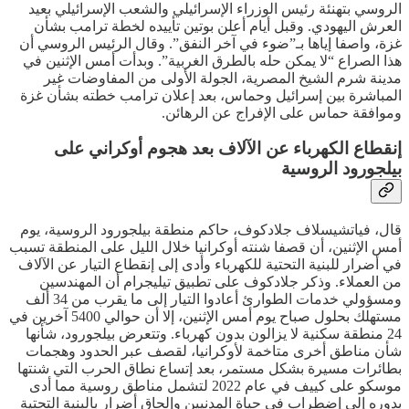
الروسي بتهنئة رئيس الوزراء الإسرائيلي والشعب الإسرائيلي بعيد
العرش اليهودي. وقبل أيام أعلن بوتين تأييده لخطة ترامب بشأن
غزة، واصفا إياها بـ”ضوء في آخر النفق”. وقال الرئيس الروسي أن
هذا الصراع “لا يمكن حله بالطرق الغربية”. وبدأت أمس الإثنين في
مدينة شرم الشيخ المصرية، الجولة الأولى من المفاوضات غير
المباشرة بين إسرائيل وحماس، بعد إعلان ترامب خطته بشأن غزة
وموافقة حماس على الإفراج عن الرهائن.
إنقطاع الكهرباء عن الآلاف بعد هجوم أوكراني على
بيلجورود الروسية
قال، فياتشيسلاف جلادكوف، حاكم منطقة بيلجورود الروسية، يوم
أمس الإثنين، أن قصفا شنته أوكرانيا خلال الليل على المنطقة تسبب
في أضرار للبنية التحتية للكهرباء وأدى إلى إنقطاع التيار عن الآلاف
من العملاء. وذكر جلادكوف على تطبيق تيليجرام أن المهندسين
ومسؤولي خدمات الطوارئ أعادوا التيار إلى ما يقرب من 34 ألف
مستهلك بحلول صباح يوم أمس الإثنين، إلا أن حوالي 5400 آخرين في
24 منطقة سكنية لا يزالون بدون كهرباء. وتتعرض بيلجورود، شأنها
شأن مناطق أخرى متاخمة لأوكرانيا، لقصف عبر الحدود وهجمات
بطائرات مسيرة بشكل مستمر، بعد إتساع نطاق الحرب التي شنتها
موسكو على كييف في عام 2022 لتشمل مناطق روسية مما أدى
بدوره إلى إضطراب في حياة المدنيين وإلحاق أضرار بالبنية التحتية