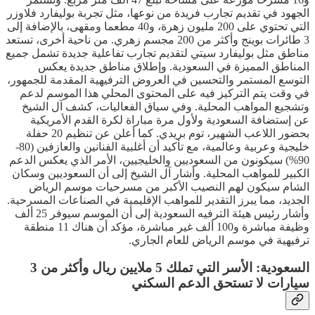
الجهود في تقديم تجارب فريدة من نوعها، مثل تجربة بوليفارد فلاوزر
التي تحتوي على 200 مليون زهرة، و40 مطعما ومقهى، بالإضافة إلى
3 طائرات بوينج وأكثر من 200 مجسم زهري. من ناحية أخرى، تستعد
مناطق مثل بوليفارد سيتي لتقديم تجارب تفاعلية جديدة تشمل جميع
المناطق المميزة في السعودية. وإطلاق مناطق جديدة يعكس
التوسع المستمر والتحسين في العروض الترفيهية المقدمة للجمهور،
في وقت يتم التركيز فيه على المحتوى المحلي هذا الموسم لدعم
وتشجيع المواهب المحلية. وفي سياق الفعاليات، كشف آل الشيخ
عن إستضافة السعودية ولأول مرة مباراة لكرة القدم الأمريكية
بحضور اللاعب الشهير، توم بريدي. كما أعلن عن تنظيم 20 حفلة
خليجية وعربية وعالمية، مع تأكيد أن أغلبية الفنانين والعازفين (80-
90%) سيكونون من السعوديين والخليجيين، الأمر الذي يعكس الدعم
الكبير للمواهب المحلية. وأشار آل الشيخ إلى أن السعوديين وسكان
الشام سيكون لهم النصيب الأكبر من مسرحيات موسم الرياض
الجديد، مما يبرز التقدير للمواهب الإقليمية في الصناعات المسرحية.
وأشار رئيس هيئة الترفيه السعودية إلى أن الموسم سيوفر 25 ألف
وظيفة مباشرة و100 ألف غير مباشرة، مؤكد أن هناك 11 منطقة
ترفيهية في موسم الرياض للعام الجاري.
السعودية: الأسر التي تملك 5 ملايين ريال وأكثر من 3
سيارات لا تستحق الدعم السكني