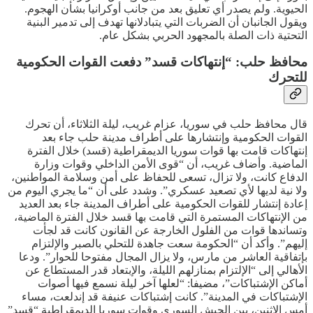
الحيوية. ولم يصدر أي تعليق بعد من جانب أوكرانيا بشأن الهجوم.
ويقول الجانبان أن الضربات التي يتبادلانها تهدف إلى تدمير البنية
التحتية ذات الصلة بالمجهود الحربي بشكل عام.
محافظ حلب: “إنتهاكات قسد” دفعت القوات الحكومية
للتحرك
قال محافظ حلب في سوريا، عزام غريب، ليلة الثلاثاء، أن تحرك
القوات الحكومية وإنتشارها على أطراف مدينة حلب جاء بعد
إنتهاكات قامت بها قوات سوريا الديمقراطية (قسد) خلال الفترة
الماضية. وأضاف غريب، أن “قوى الأمن الداخلي وقوات وزارة
الدفاع كانت، ولا تزال، تسعى للحفاظ على أمن وسلامة المواطنين،
ولا نية لديها لأي تصعيد عسكري”. وشدد على أن “ما يجري اليوم من
إعادة إنتشار للقوات الحكومية على أطراف المدينة جاء بعد العديد
من الإنتهاكات المستمرة التي قامت بها قسد خلال الفترة الماضية،
وتساندها قوات من الفلول الخارجة عن القانون كانت قد لجأت
إليهم”. وأكد أن “الحكومة سعت جاهدة للتحلي بالصبر والإلتزام
بإتفاقية العاشر من مارس، ولا يزال المجال مفتوحا للحوار”. ودعا
الأهالي إلى “الإلتزام بمنازلهم الليلة، والإبتعاد قدر المستطاع عن
أماكن الإشتباكات”، مضيفا: “لعلها آخر ليلة نسمع فيها أصوات
الإشتباكات في المدينة”. كانت إشتباكات عنيفة قد إندلعت، مساء
أمس الإثنين، بين الجيش السوري وقوات سوريا الديمقراطية “قسد”