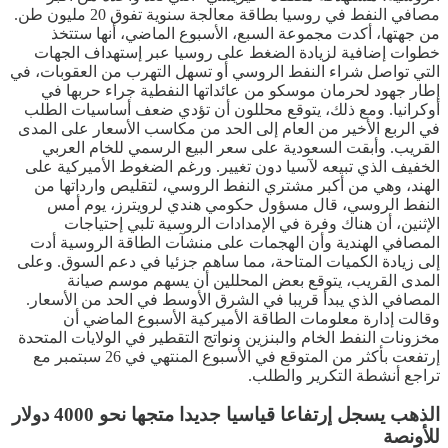
مصافي النفط في روسيا بطاقة معالجة سنوية تفوق 20 مليون طن.
من جهتها، أكدت مجموعة السبع، الأسبوع الماضي، أنها ستتخذ
خطوات إضافية لزيادة الضغط على روسيا عبر إستهداف الجهات
التي تواصل شراء النفط الروسي أو تسهل التهرب من العقوبات، في
إطار جهود لحرمان موسكو من عائداتها النفطية جراء حربها في
أوكرانيا. ومع ذلك، يتوقع محللون أن تؤدي ضعف أساسيات الطلب
في الربع الأخير من العام إلى الحد من مكاسب الأسعار على المدى
القريب. وأبقت السعودية على سعر البيع الرسمي للخام العربي
الخفيف الذي تبيعه لآسيا دون تغيير. ورغم الضغوط الأميركية على
الهند، وهي من أكبر مشتري النفط الروسي، لتقليص وارداتها من
النفط الروسي، قال مسؤول حكومي هندي لرويترز، يوم أمس
الإثنين، أن هناك وفرة في الإمدادات الروسية تلبي إحتياجات
المصافي الهندية وأن الهجمات على منشآت الطاقة الروسية أدت
إلى زيادة الكميات المتاحة، مما ساهم جزئيا في دعم السوق. وعلى
المدى القريب، يتوقع بعض المحللين أن يسهم موسم صيانة
المصافي الذي يبدأ قريبا في الشرق الأوسط في الحد من الأسعار.
وقالت إدارة معلومات الطاقة الأميركية الأسبوع الماضي أن
مخزونات النفط الخام والبنزين ونواتج التقطير في الولايات المتحدة
إرتفعت بأكثر من المتوقع في الأسبوع المنتهي في 26 سبتمبر مع
تراجع أنشطة التكرير والطلب.
الذهب يسجل إرتفاعا قياسيا جديدا متجها نحو 4000 دولار
للأونصة