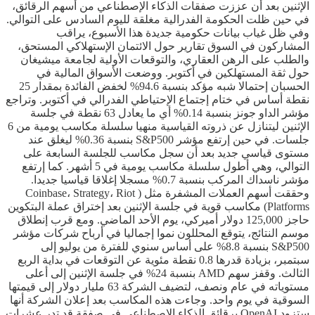
الإثنين بعد أن عززت صفقات الذكاء الإصطناعي من أسهم الرقائق،
في حين ظلت الحكومة الفدرالية مغلقة لليوم السادس على التوالي.
وفي ظل غياب بيانات حكومية جديدة هذا الأسبوع، يراقب
المشاركون في السوق تقارير حول الائتمان الإستهلاكي المستحق،
والطلب على الرهن العقاري، والتوقعات الأولية لجامعة ميشيغان
حول ثقة المستهلكين في أكتوبر. ووضعت الأسواق المالية في
الحسبان إحتمالا شبه مؤكد بنسبة 94.6% لخفض الفائدة بمقدار 25
نقطة أساس في ختام إجتماع الإحتياطي الفدرالي في أكتوبر. وتراجع
مؤشر الداو جونز بنسبة 0.14% أي ما يعادل 63 نقطة في جلسة
الإثنين ليتنازل عن ذروته القياسية منهيا سلسلة مكاسب يومية من 6
جلسات. في حين إرتفع مؤشر S&P500 بنسبة 0.36% ليغلق عند
مستوى قياسي جديد بعد أن سجل مكاسب للجلسة السابعة على
التوالي، وهي أطول سلسلة مكاسب يومية في 5 أشهر. كما إرتفع
مؤشر ناسداك المركب بنسبة 0.7% مسجلا إغلاقا قياسيا جديدا.
وحققت أسهم العملات المشفرة مثل ( Coinbase، Strategy، Riot
Platforms) مكاسب قوية في جلسة الإثنين بعد إختراق عملة البتكوين
حاجز 125,000 دولار أميركي، يوم الأحد الماضي. ومع قرب إنطلاق
موسم النتائج، يتوقع المحللون نموا إجماليا في أرباح شركات مؤشر
S&P500 بنسبة 8.8% على أساس سنوي للفترة من يوليو إلى
سبتمبر، بزيادة قدرها 0.8 نقطة مئوية عن التوقعات في بداية الربع
الثالث. وقفز سهم AMD بنسبة 24% في جلسة الإثنين إلى أعلى
مستوياته في عام ونصف، لتضيف الشركة 63 مليار دولار إلى قيمتها
السوقية في يوم واحد. وجاءت هذه المكاسب بعد إعلان الشركة أنها
ستزود OpenAI برقائق الذكاء الإصطناعي في صفقة قد تدر عشرات