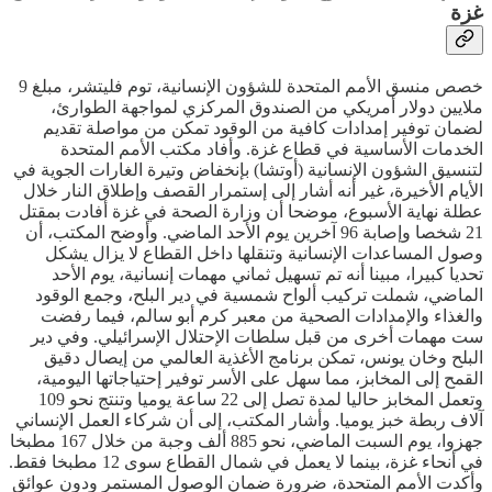
غزة
خصص منسق الأمم المتحدة للشؤون الإنسانية، توم فليتشر، مبلغ 9
ملايين دولار أمريكي من الصندوق المركزي لمواجهة الطوارئ،
لضمان توفير إمدادات كافية من الوقود تمكن من مواصلة تقديم
الخدمات الأساسية في قطاع غزة. وأفاد مكتب الأمم المتحدة
لتنسيق الشؤون الإنسانية (أوتشا) بإنخفاض وتيرة الغارات الجوية في
الأيام الأخيرة، غير أنه أشار إلى إستمرار القصف وإطلاق النار خلال
عطلة نهاية الأسبوع، موضحا أن وزارة الصحة في غزة أفادت بمقتل
21 شخصا وإصابة 96 آخرين يوم الأحد الماضي. وأوضح المكتب، أن
وصول المساعدات الإنسانية وتنقلها داخل القطاع لا يزال يشكل
تحديا كبيرا، مبينا أنه تم تسهيل ثماني مهمات إنسانية، يوم الأحد
الماضي، شملت تركيب ألواح شمسية في دير البلح، وجمع الوقود
والغذاء والإمدادات الصحية من معبر كرم أبو سالم، فيما رفضت
ست مهمات أخرى من قبل سلطات الإحتلال الإسرائيلي. وفي دير
البلح وخان يونس، تمكن برنامج الأغذية العالمي من إيصال دقيق
القمح إلى المخابز، مما سهل على الأسر توفير إحتياجاتها اليومية،
وتعمل المخابز حاليا لمدة تصل إلى 22 ساعة يوميا وتنتج نحو 109
آلاف ربطة خبز يوميا. وأشار المكتب، إلى أن شركاء العمل الإنساني
جهزوا، يوم السبت الماضي، نحو 885 ألف وجبة من خلال 167 مطبخا
في أنحاء غزة، بينما لا يعمل في شمال القطاع سوى 12 مطبخا فقط.
وأكدت الأمم المتحدة، ضرورة ضمان الوصول المستمر ودون عوائق