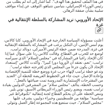
في هذا الملف لتحقيق هذا الهدف”. كما أشار إلى أنه لم يطلب من
رئيس الوزراء الإسرائيلي، بنيامين نتنياهو، التوقف عن إبداء مواقف
سلبية بشأن صفقة الرهائن.
الإتحاد الأوروبي: نريد المشاركة بالسلطة الإنتقالية في
غزة
أعلنت مسؤولة السياسة الخارجية في الإتحاد الأوروبي، كايا كالاس،
يوم أمس الإثنين، أن التكتل يرغب في المشاركة بالسلطة الإنتقالية
في غزة، المدرجة ضمن خطة الرئيس الأميركي، دونالد ترامب،
لوضع حد للحرب في القطاع. وقالت كالاس ردا على سؤال عما إذا
كان الإتحاد راغبا في المشاركة في “مجلس السلام” الذي سيرأسه
ترامب: “نعم، نعتقد أن لأوروبا دورا كبيرا”. وأكدت كالاس “إستعداد
الإتحاد لأن يكون جزءا من المجلس الذي إقترحته خطة ترامب”.
وتدعو خطة ترامب لإنهاء حرب غزة ووضع خطة للتنمية الإقتصادية
وإعادة الإعمار، حيث جاء في الخطوط العريضة للخطة أن “العديد
من المقترحات الإستثمارية المدروسة تمت صياغتها بالفعل”.
وحسب الخطة، يتألف “مجلس سلام” من المشرفين الدوليين بقيادة
ترامب نفسه، ويضم رئيس الوزراء البريطاني الأسبق، توني بلير.
وتنص الخطة على أن يحكم القطاع لجنة إنتقالية “تكنوقراط غير
سياسية” مؤلفة من فلسطينيين وخبراء دوليين، يشرف عليها
“مجلس السلام”، حيث ستضع هذه المجموعة إطار العمل وتتولى