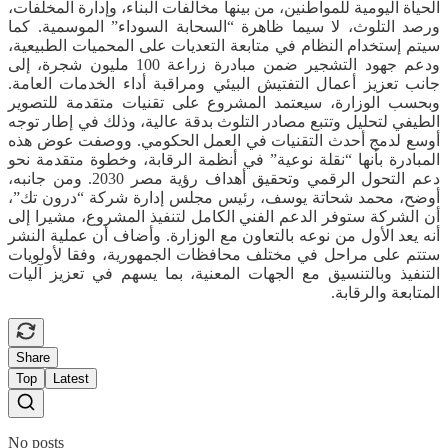
الحياة اليومية للمواطنين، من بينها مخالفات البناء، وإدارة المخلفات،
ورصد التلوث، لا سيما ظاهرة “السحابة السوداء” الموسمية. كما
سيتم إستخدام النظام في متابعة التعديات على المحميات الطبيعية،
ودعم جهود التشجير ضمن مبادرة زراعة 100 مليون شجرة، إلى
جانب تعزيز أعمال التفتيش البيئي ومراقبة أداء الخدمات العامة.
وبحسب الوزارة، سيعتمد المشروع على تقنيات متقدمة للتصوير
الطيفي لتحليل وتتبع مصادر التلوث بدقة عالية، وذلك في إطار توجه
أوسع لدمج أحدث التقنيات في العمل الحكومي. ووصفت عوض هذه
المبادرة بأنها “نقلة نوعية” في أنظمة الرقابة، وخطوة متقدمة نحو
دعم التحول الرقمي وتحقيق أهداف رؤية مصر 2030. ومن جانبه،
أوضح، محمد شحاتة يوسف، رئيس مجلس إدارة شركة “درون تك”،
أن الشركة ستوفر الدعم الفني الكامل لتنفيذ المشروع، مشيرا إلى
أنه يعد الأول من نوعه بالتعاون مع الوزارة. وأضاف أن عملية النشر
ستتم على مراحل في مختلف محافظات الجمهورية، وفقا لأولويات
التنفيذ وبالتنسيق مع الجهات المعنية، بما يسهم في تعزيز آليات
المتابعة والرقابة.
Share
Top
Latest
No posts