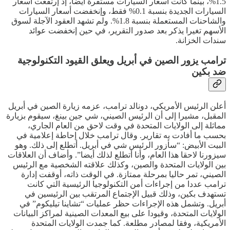
1.5%، بينما كانت أسعار السيارات مستقرة أيضا، إذ إرتفعت أسعار
السيارات الجديدة بنسبة 0.1% فقط، وإنخفضت أسعار السيارات
والشاحنات المستعملة بنسبة 1.8%. ولم تشهد العقود الآجلة لسوق
الأسهم تغيرا يذكر بعد صدور التقرير، في حين إنخفضت عوائد
سندات الخزانة.
ترامب يزور الصين في أبريل ويعلق القيود التكنولوجية
ضد بكين
أعلن الرئيس الأمريكي، دونالد ترامب، عزمه زيارة الصين في أبريل
المقبل، مشيرا إلى أن الرئيس الصيني، شي جين بينغ، سيقوم بزيارة
مماثلة إلى الولايات المتحدة في وقت لاحق من العام الجاري،
بحسب ما أفادت به تقارير. وقال ترامب خلال إحاطة إعلامية في
البيت الأبيض: “سأزور الرئيس شي في أبريل. أتطلع إلى ذلك. وهو
سيزورنا لاحقا هذا العام، وأنا أتطلع لذلك أيضا”. وأضاف أن العلاقات
بين الولايات المتحدة والصين، وكذلك علاقته الشخصية مع الرئيس
الصيني، تمر حاليا بمرحلة ممتازة. في الوقت ذاته، أوقفت إدارة
ترامب عددا من إجراءات أمن التكنولوجيا الرئيسية التي كانت
تستهدف بكين، وذلك قبيل الإجتماع المرتقب بين الرئيسين في
أبريل. وتشمل هذه الإجراءات حظر عمليات “تشاينا تيليكوم” في
الولايات المتحدة، وقيودا على بيع المعدات الصينية لمراكز البيانات
الأمريكية، وفقا لمصادر مطلعة. كما جمدت الولايات المتحدة