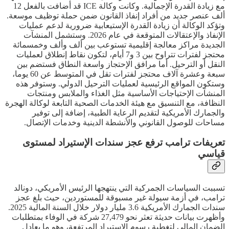
مع زيادة القدرة الإجمالية. وكانت وكالة ICE قد أضافت بالفعل 12
ألف عنصر جديد من أفراد إنفاذ القانون ضمن حملة توظيف موسعة.
وتؤكد الوكالة أن زيادة القدرة الإستيعابية ضرورية لدعم عمليات
الإنفاذ والإعتقالات المتوقعة في عام 2026. وستشمل المنشآت
الجديدة مراكز معالجة إقليمية تستوعب بين ألف وألف وخمسمائة
محتجز لفترات تتراوح بين 3 و7 أيام، لتكون نقاط إنطلاق لعمليات
النقل أو الترحيل. أما مرافق الإحتجاز واسعة النطاق فستضم بين
سبعة وعشرة آلاف محتجز لفترات تقل في المتوسط عن 60 يوما،
وستكون المواقع الرئيسية لعمليات الترحيل الدولي. وستوفر هذه
المنشآت الإحتياجات الأساسية مثل الغذاء والملابس ومنتجات
النظافة، مع التنسيق مع هيئة الخدمات الصحية التابعة لوكالة الهجرة
والجمارك الأمريكية لتقديم الرعاية الطبية، إضافة إلى توفير
مساحات للوصول القانوني والأنشطة الدينية وخدمات الإتصال.
تعريفات ترامب ترفع عجز سندات الإستيراد لمستوى
قياسي
تسببت السياسات الجمركية التي ينتهجها الرئيس الأمريكي، دونالد
ترامب، في أزمة سيولة غير مسبوقة للمستوردين، حيث بلغ عجز
سندات الجمارك الأمريكية 3.6 مليار دولار خلال السنة المالية 2025.
وأظهرت بيانات حديثة تعثر نحو 27,479 شركة في الوفاء بمتطلبات
الضمان المالي لتغطية رسوم الإستيراد المرتفعة، وهو ما يعادل