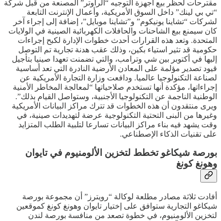
مقترحات لحظر بيع أجهزة التوجيه “الراوتر” المصنعة من قبل شركة
“تي بي لينك” داخل السوق الأمريكية، وأعمال الإنترنت التابعة
لشركات “تشاينا يونيكوم” و”تشاينا موبايل”، إضافة إلى إجراء آخر
كان سيمنع بيع الشاحنات والحافلات الكهربائية الصينية في الولايات
المتحدة. وتعد هذه القرارات أحدث خطوات الإدارة لكبح إجراءات
حكومية قد تثير استياء بكين، وذلك عقب هدنة تجارية تم التوصل
إليها في أكتوبر بين شي وترامب، والتي تضمنت تعهدا صينيا بتأجيل
قيود تصدير مؤلمة على المعادن الأرضية النادرة التي تعد أساسية
لصناعة التكنولوجيا عالميا. ودافعت وزارة التجارة الأمريكية عن
إجراءاتها، مؤكدة أنها تستخدم صلاحياتها “لمعالجة المخاطر الأمنية
الوطنية الناجمة عن التكنولوجيا الأجنبية، وستواصل القيام بذلك”.
ويرى منتقدون أن هذه الخطوات قد تترك مراكز البيانات الأمريكية
وغيرها من البنى التحتية التكنولوجية عرضة لتهديدات صينية، في
وقت يشهد فيه بناء مراكز البيانات تسارعا لتلبية الطلب المتزايد
على تقنيات الذكاء الإصطناعي.
بورصة شيكاغو تخطط لتخزين الألومنيوم في تايوان
وهونغ كونغ
أفادت ثلاثة مصادر مطلعة لوكالة “رويترز” أن مجموعة بورصة
شيكاغو التجارية ستوافق على إختيار تايوان وهونغ كونغ كموقعين
لتخزين الألومنيوم، في خطوة تصعد من منافسة بورصة لندن