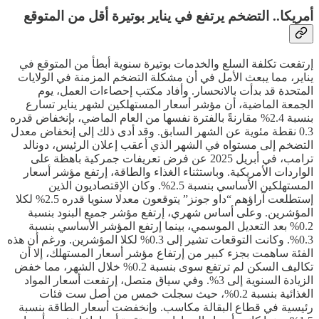
أمريكا.. التضخم يرتفع في يناير بوتيرة أقل من المتوقع
إرتفعت تكلفة السلع والخدمات بوتيرة سنوية أبطأ من المتوقع في
يناير، مما يبعث الأمل في أن مشكلة التضخم المزمنة في الولايات
المتحدة قد بدأت بالانحسار. وأفاد مكتب إحصاءات العمل، يوم
الجمعة الماضية، أن مؤشر أسعار المستهلكين لشهر يناير تسارع
بنسبة 2.4% مقارنةً بالفترة نفسها من العام الماضي، بإنخفاض قدره
0.3 نقطة مئوية عن الشهر السابق. وقد أدى ذلك إلى إنخفاض معدل
التضخم إلى مستواه في الشهر الذي أعقب إعلان الرئيس، دونالد
ترامب، في أبريل 2025 عن فرض تعريفات جمركية باهظة على
الواردات الأمريكية. وباستثناء الغذاء والطاقة، إرتفع مؤشر أسعار
المستهلكين الأساسي بنسبة 2.5%. وكان الإقتصاديون الذين
إستطلعت آراؤهم “داو جونز” يتوقعون معدلا سنويا قدره 2.5% لكلا
المؤشرين. وعلى أساس شهري، إرتفع مؤشر جميع البنود بنسبة
0.2% بعد التعديل الموسمي، بينما إرتفع المؤشر الأساسي بنسبة
0.3%. وكانت التوقعات تشير إلى 0.3% لكلا المؤشرين. ورغم أن هذه
الفئة ساهمت بجزء كبير من إرتفاع مؤشر أسعار المستهلك، إلا أن
تكاليف السكن لم ترتفع سوى بنسبة 0.2% خلال الشهر، مما خفض
الزيادة السنوية إلى 3%. وفي سياق متصل، إرتفعت أسعار المواد
الغذائية بنسبة 0.2%، حيث سجلت خمس من أصل ست فئات
رئيسية في قطاع البقالة مكاسب. وإنخفضت أسعار الطاقة بنسبة