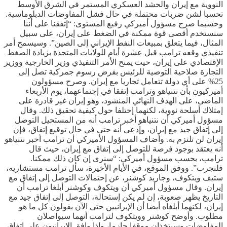
النووية مع إيران والحشد العسكري المستمر في الشرق الأوسط
تحسبا لشن ضربات محتملة في حال فشل المفاوضات الدبلوماسية.
وحسبما صرح مسؤول أميركي رفيع المستوى: “إتفقنا على أننا
سنستخدم أقصى قوة ممكنة في الضغط على إيران، على سبيل
المثال، فيما يتعلق بمبيعات النفط الإيراني إلى الصين”. وسيسمح أمر
تنفيذي وقعه ترامب قبل عشرة أيام للولايات المتحدة بزيادة الضغط
الإقتصادي على إيران، حيث يمنح الأمر التنفيذي وزير الخارجية ووزير
التجارة صلاحية التوصية للرئيس بفرض رسوم جمركية تصل إلى
25% على أي دولة تتعامل تجاريا مع إيران. وصرح مسؤولون
أميركيون بأن نتنياهو وترامب إتفقا في إجتماعهما، يوم الأربعاء
الماضي، على الهدف النهائي المنشود، وهو إيران غير قادرة على
إمتلاك أسلحة نووية، لكنهما إختلفا حول كيفية تحقيق ذلك. وقال
مسؤول أميركي أن نتنياهو أخبر ترامب أنه من المستحيل التوصل
إلى إتفاق جيد مع إيران، وإدعى أنه حتى في حال توقيع إتفاق، فإن
إيران لن تلتزم به. وأضاف المسؤول الأميركي أن ترامب أخبر نتنياهو
أنه يعتقد بوجود فرصة للتوصل إلى إتفاق مع إيران، حيث قال
ترامب، بحسب مسؤول أميركي: “سنرى إن كان ذلك ممكنا.
فلنجرب”. ووفق الموقع، في الأيام الأخيرة، سأل ترامب مستشاريه،
ستيف ويتكوف، وجاريد كوشنر، عن إحتمالات التوصل إلى إتفاق مع
إيران. وقال مسؤول أميركي أن ويتكوف وكوشنر أبلغا ترامب أن
التاريخ يظهر صعوبة، إن لم يكن إستحالة، التوصل إلى إتفاق جيد مع
إيران، لكنهما أبلغاه أيضا أن الإيرانيين حتى الآن يقولون كل ما هو
مطلوب. وأوضح كوشنر وويتكوف لترامب أنهما سيواصلان
المفاوضات وسيتخذان موقفا حازما، وإذا وافق الإيرانيون على إتفاق