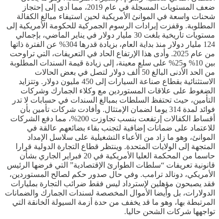
ضعف المستويات المسجلة في عام 2019، مما أدى إلى إحتجاز
شحنات واسعة في الموانئ الأمريكية لحين استيفاء مبالغ الكفالة
المطلوبة. وقفزت إيرادات الرسوم الجمركية للحكومة الأمريكية إلى
مستويات تاريخية بلغت 30 مليار دولار في يناير الماضي، بإجمالي
124 مليار دولار منذ بداية العام، بزيادة قدرها 304% عن الفترة ذاتها
من عام 2025. وأدى هذا الإرتفاع الحاد في التعريفات، التي تراوحت
بين 10% و25% على سلع معينة، إلى زيادة قيمة السندات المطلوبة
من الحد الأدنى البالغ 50 ألف دولار لتصل في بعض الحالات
الاستثنائية بقطاع صناعة السيارات إلى 450 مليون دولار. وتتزايد
الضغوط على علاقات المستوردين مع وكلاء الجمارك وشركات
التأمين، حيث تحتفظ السلطات بمبالغ السندات في حسابات لا تدر
فوائد لمدة 314 يوما لضمان الإمتثال. وأفادت شركات تأمين بأن
أقساط الكفالات إرتفعت بنسب تجاوزت 200%، مما دفع الشركات
للاعتماد على ضمانات إضافية لتجنب بقاء بضائعهم عالقة في
الموانئ، وهو ما زاد من الأعباء التشغيلية على سلاسل الإمداد
المتجهة إلى الولايات المتحدة. وينتظر قطاع التجارة الدولية قرارا
حاسما من المحكمة العليا الأمريكية في 20 فبراير الجاري بشأن
قانونية تعريفات “سلطات الطوارئ الإقتصادية” التي فرضها الرئيس
الأمريكي، دونالد ترامب. وفي حال صدور حكم لصالح المستوردين،
فقد يصبحون مؤهلين لإسترداد ليس فقط ضرائب التجارة بمليارات
الدولارات، بل وأيضا الأموال المخصصة لسندات الجمارك والضمانات
المرتبطة بها، وهو ما قد يخفف من حدة أزمة السيولة الخانقة التي
تواجهها شركات الشحن حاليا.