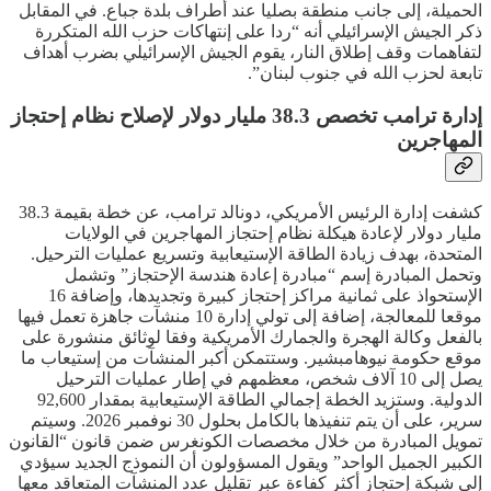
الحميلة، إلى جانب منطقة بصليا عند أطراف بلدة جباع. في المقابل
ذكر الجيش الإسرائيلي أنه “ردا على إنتهاكات حزب الله المتكررة
لتفاهمات وقف إطلاق النار، يقوم الجيش الإسرائيلي بضرب أهداف
تابعة لحزب الله في جنوب لبنان”.
إدارة ترامب تخصص 38.3 مليار دولار لإصلاح نظام إحتجاز
المهاجرين
كشفت إدارة الرئيس الأمريكي، دونالد ترامب، عن خطة بقيمة 38.3
مليار دولار لإعادة هيكلة نظام إحتجاز المهاجرين في الولايات
المتحدة، بهدف زيادة الطاقة الإستيعابية وتسريع عمليات الترحيل.
وتحمل المبادرة إسم “مبادرة إعادة هندسة الإحتجاز” وتشمل
الإستحواذ على ثمانية مراكز إحتجاز كبيرة وتجديدها، وإضافة 16
موقعا للمعالجة، إضافة إلى تولي إدارة 10 منشآت جاهزة تعمل فيها
بالفعل وكالة الهجرة والجمارك الأمريكية وفقا لوثائق منشورة على
موقع حكومة نيوهامبشير. وستتمكن أكبر المنشآت من إستيعاب ما
يصل إلى 10 آلاف شخص، معظمهم في إطار عمليات الترحيل
الدولية. وستزيد الخطة إجمالي الطاقة الإستيعابية بمقدار 92,600
سرير، على أن يتم تنفيذها بالكامل بحلول 30 نوفمبر 2026. وسيتم
تمويل المبادرة من خلال مخصصات الكونغرس ضمن قانون “القانون
الكبير الجميل الواحد” ويقول المسؤولون أن النموذج الجديد سيؤدي
إلى شبكة إحتجاز أكثر كفاءة عبر تقليل عدد المنشآت المتعاقد معها