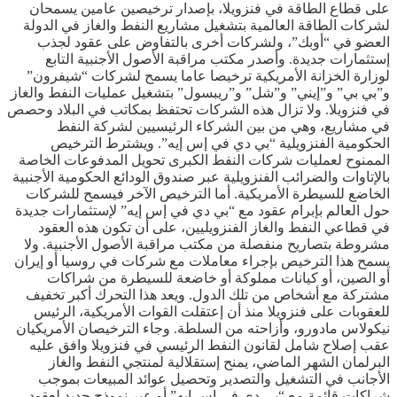
على قطاع الطاقة في فنزويلا، بإصدار ترخيصين عامين يسمحان
لشركات الطاقة العالمية بتشغيل مشاريع النفط والغاز في الدولة
العضو في “أوبك”، ولشركات أخرى بالتفاوض على عقود لجذب
إستثمارات جديدة. وأصدر مكتب مراقبة الأصول الأجنبية التابع
لوزارة الخزانة الأمريكية ترخيصا عاما يسمح لشركات “شيفرون”
و”بي بي” و”إيني” و”شل” و”ريبسول” بتشغيل عمليات النفط والغاز
في فنزويلا. ولا تزال هذه الشركات تحتفظ بمكاتب في البلاد وحصص
في مشاريع، وهي من بين الشركاء الرئيسيين لشركة النفط
الحكومية الفنزويلية “بي دي في إس إيه”. ويشترط الترخيص
الممنوح لعمليات شركات النفط الكبرى تحويل المدفوعات الخاصة
بالإتاوات والضرائب الفنزويلية عبر صندوق الودائع الحكومية الأجنبية
الخاضع للسيطرة الأمريكية. أما الترخيص الآخر فيسمح للشركات
حول العالم بإبرام عقود مع “بي دي في إس إيه” لإستثمارات جديدة
في قطاعي النفط والغاز الفنزويليين، على أن تكون هذه العقود
مشروطة بتصاريح منفصلة من مكتب مراقبة الأصول الأجنبية. ولا
يسمح هذا الترخيص بإجراء معاملات مع شركات في روسيا أو إيران
أو الصين، أو كيانات مملوكة أو خاضعة للسيطرة من شراكات
مشتركة مع أشخاص من تلك الدول. ويعد هذا التحرك أكبر تخفيف
للعقوبات على فنزويلا منذ أن إعتقلت القوات الأمريكية، الرئيس
نيكولاس مادورو، وأزاحته من السلطة. وجاء الترخيصان الأمريكيان
عقب إصلاح شامل لقانون النفط الرئيسي في فنزويلا وافق عليه
البرلمان الشهر الماضي، يمنح إستقلالية لمنتجي النفط والغاز
الأجانب في التشغيل والتصدير وتحصيل عوائد المبيعات بموجب
شراكات قائمة مع “بي دي في إس إيه” أو عبر نموذج جديد لعقود