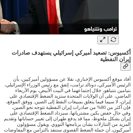
أكسيوس: تصعيد أميركي إسرائيلي يستهدف صادرات
إيران النفطية
أفاد موقع أكسيوس الإخباري، نقلا عن مسؤولين أميركيين، بأن
الرئيس الأميركي، دونالد ترامب، إتفق مع رئيس الوزراء الإسرائيلي،
بنيامين نتنياهو، خلال إجتماعهما في البيت الأبيض، يوم الأربعاء
الماضي، على أن الولايات المتحدة ستزيد الضغط الإقتصادي على
إيران، لا سيما فيما يتعلق بمبيعات النفط إلى الصين. ووفق الموقع،
فإن أكثر من 80% من صادرات إيران النفطية تتوجه نحو الصين،
وفي حال خفض بكين مشترياتها، سيزداد الضغط الإقتصادي على
إيران بشكل ملحوظ، مما قد يدفع طهران إلى تغيير حساباتها وتقديم
المزيد من التنازلات بشأن برنامجها النووي. ويقول مسؤولون
أميركيون، أن حملة الضغط القصوى ستنفذ بالتزامن مع المفاوضات