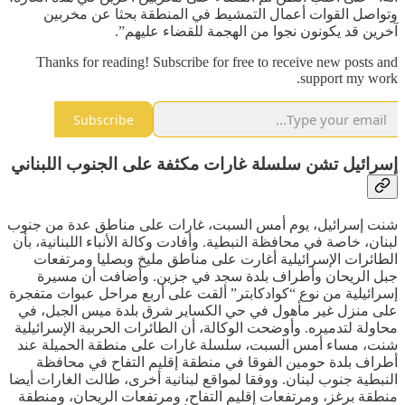
وتواصل القوات أعمال التمشيط في المنطقة بحثا عن مخربين
آخرين قد يكونون نجوا من الهجمة للقضاء عليهم”.
Thanks for reading! Subscribe for free to receive new posts and
support my work.
Subscribe
إسرائيل تشن سلسلة غارات مكثفة على الجنوب اللبناني
شنت إسرائيل، يوم أمس السبت، غارات على مناطق عدة من جنوب
لبنان، خاصة في محافظة النبطية. وأفادت وكالة الأنباء اللبنانية، بأن
الطائرات الإسرائيلية أغارت على مناطق مليخ وبصليا ومرتفعات
جبل الريحان وأطراف بلدة سجد في جزين. وأضافت أن مسيرة
إسرائيلية من نوع “كوادكابتر” ألقت على أربع مراحل عبوات متفجرة
على منزل غير مأهول في حي الكساير شرق بلدة ميس الجبل، في
محاولة لتدميره. وأوضحت الوكالة، أن الطائرات الحربية الإسرائيلية
شنت، مساء أمس السبت، سلسلة غارات على منطقة الحميلة عند
أطراف بلدة حومين الفوقا في منطقة إقليم التفاح في محافظة
النبطية جنوب لبنان. ووفقا لمواقع لبنانية أخرى، طالت الغارات أيضا
منطقة برغز، ومرتفعات إقليم التفاح، ومرتفعات الريحان، ومنطقة