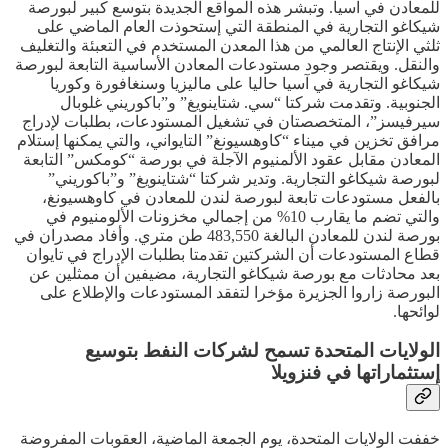
للمعادن في آسيا. وتبشر هذه المواقع الجديدة بتوسع كبير لبورصة
شيكاغو التجارية في المنطقة التي إستحوذت العام الماضي على
ثلثي الإنتاج العالمي من هذا المعدن المستخدم في التعبئة والتغليف
والنقل. ويقتصر وجود مستودعات المعادن الأساسية التابعة لبورصة
شيكاغو التجارية في آسيا حاليا على ماليزيا وسنغافورة وكوريا
الجنوبية. وتقدمت شركتا “سي. شتاينويغ” و”باكوريني غلوبال
سيرفيسز”، المتخصصتان في تشغيل المستودعات، بطلبات لإدراج
مرافق تخزين في ميناء “كاوهسيونغ” التايواني، والتي يمكنها إستلام
المعادن مقابل عقود الألمنيوم الآجلة في بورصة “كومكس” التابعة
لبورصة شيكاغو التجارية. وتدير شركتا “شتاينويغ” و”باكوريني”
بالفعل مستودعات تابعة لبورصة لندن للمعادن في كاوهسيونغ،
والتي تضم ما يقارب 10% من إجمالي مخزونات الألومنيوم في
بورصة لندن للمعادن البالغة 483,550 طن متري. وأفاد مصدران في
قطاع المستودعات أن الشركتين تقدمتا بطلبات الإدراج في تايوان
بعد محادثات مع بورصة شيكاغو التجارية، مضيفين أن ممثلين عن
البورصة زاروا الجزيرة مؤخرا لتفقد المستودعات والإطلاع على
لوائحها.
الولايات المتحدة تسمح لشركات النفط بتوسيع
إستثماراتها في فنزويلا
خففت الولايات المتحدة، يوم الجمعة الماضية، العقوبات المفروضة