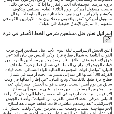
يرونه مرضيا، فسيمنحانه الخيار ليقرر ما إذا كان يرغب في ذلك،
بحسب مسؤول أميركي. ويوم الثلاثاء القادم، سيلتقي ويتكوف
وكوشنر بالإيرانيين في جنيف لجولة ثانية من المفاوضات. وقال
مسؤول أميركي: “نحن واقعيون وعقلانيون تجاه الإيرانيين. الكرة في
ملعبهم. إذا لم يكن الإتفاق حقيقيا، فلن نقبله”.
إسرائيل تعلن قتل مسلحين شرقي الخط الأصفر في غزة
أعلن الجيش الإسرائيلي، ليلة اليوم الأحد، قتل مسلحين إثنين قرب
القوات التابعة له شمال قطاع غزة. وذكر الجيش في بيان أنه: “في
خرق لإتفاقية وقف إطلاق النار، رصد مخربين مسلحين بالقرب من
قوات الجيش الإسرائيلي العاملة في شمال قطاع غزة”. وأضاف
البيان: “تواصل قوات المجموعة القتالية للواء الشمالي، تحت قيادة
الفرقة 98، أعمالها الرامية إلى تدمير بنى تحت أرضية في شمال
قطاع غزة طبقا للاتفاقية”. وتابع البيان: “في إطار أعمالها في وقت
سابق من يوم أمس السبت، رصدت قوات الجيش الإسرائيلي عددا
من المخربين المسلحين الذين صعدوا، على ما يبدو، إلى سطح
الأرض من بنية تحت أرضية في المنطقة، ودخلوا إلى داخل ركام أحد
المباني شرقي الخط الأصفر، بالقرب من القوات”. وأضاف الجيش
الإسرائيلي: “بعد رصدهم مباشرة، قامت قطعة جوية تابعة لسلاح
الجو بمهاجمة المبنى، وقضت على مخربين إثنين”. ولفت الجيش إلى
أنه: “على أغلب الظن تم القضاء على مخربين آخرين في هذه الغارة،