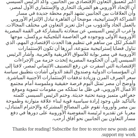
أكبر لتعميق التعاون الإقتصادي بين الجانبين. وأكد الرئيس السيسي
أن الإتحاد الأوروبي هو الشريك التجاري والإستثماري الأول لمصر،
وأن العلاقات بين الجانبين تشهد اليوم محطة جديدة في مسار
الشراكة الإستراتيجية، موضحا أن القاهرة تبادل الإلتزام الأوروبي
بالعمل الجاد والدؤوب من أجل تعزيز التعاون في مختلف المجالات.
وأعرب الرئيس السيسي عن سعادته بالمشاركة في القمة المصرية
الأوروبية الأولى وبوجوده في العاصمة البلجيكية بروكسل، موجها
الشكر لكل من ساهم في تنظيم هذا الحدث الإقتصادي المهم، الذي
تناول قضايا إستراتيجية متنوعة، أبرزها أن تكون الإستثمارات
الأوروبية في مصر بوابة للأسواق الأفريقية والعربية. وأشار الرئيس
السيسي إلى أن الحكومة المصرية إتخذت حزمة من الإجراءات
الإقتصادية التي أسفرت عن رفع التصنيف الائتماني لمصر، لافتا إلى
أن المؤسسات الدولية وصندوق النقد الدولي أشادت بتطبيق سياسة
سعر الصرف المرن وزيادة تدفقات الإستثمارات الأجنبية المباشرة.
وأوضح أن مصر تمثل اليوم فرصة حقيقية وملموسة أمام مجتمع
الأعمال الأوروبي، في ظل ما تمتلكه من مقومات تنموية وموقع
جغرافي متميز وبنية تحتية حديثة. وختم الرئيس السيسي كلمته
بالتأكيد على وجود إرادة سياسية قوية لبناء علاقة متوازنة وطموحة
بين مصر وأوروبا، تقوم على المصالح المشتركة والإحترام المتبادل،
معربا عن تقديره لرئيسة المفوضية الأوروبية على دورها في دفع
مسار التعاون بين الجانبين نحو آفاق أرحب.
Thanks for reading! Subscribe for free to receive new posts and
support my work.