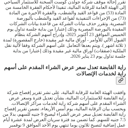
تقرر إحالة موقف شركة جولدن كوست السخنة للاستثمار السياحي
إلى الهيئة العامة للرقابة المالية، تنفيذا لأحكام الفقرة الخامسة من
المادة (53) من قواعد القيد والشطب، والفقرة الأخيرة من المادة
(73) من الإجراءات التنفيذية لقواعد القيد والشطب بالبورصة
المصرية. وتقرر حذف بيانات الشركة من قاعدة بيانات الشركات
المقيدة بالبورصة المصرية وذلك إعتبارا من بداية جلسة تداول يوم
الخميس الموافق 23 أكتوبر 2025، وإدراج أسهم الشركة بنظام
القبول الآلي للأوامر - أوراق مالية غير مقيدة (خارج المقصورة) لمدة
( ثلاثة اشهر ). ويتم بعدها التعامل على أسهم الشركة وفقا لآلية نقل
الملكية (صفقات) أوراق مالية غير مقيدة وذلك إعتبارا من بداية
جلسة تداول يوم 23 يناير 2026.
راية القابضة تعدل سعر عرض الشراء المقدم على أسهم
راية لخدمات الإتصالات
وافقت الهيئة العامة للرقابة المالية، على نشر تقرير إفصاح شركة
راية القابضة للاستثمارات المالية، بشأن تعديل فترة وسعر عرض
الشراء المقدم على أسهم شركة راية لخدمات مراكز الإتصالات.
وبحسب بيان الرقابة المالية، يوم أمس الأربعاء، تضمن تقرير إفصاح
راية القابضة تعديل سعر عرض الشراء ليصبح 9 جنيه للسهم، بدلا من
7.5 جنيه للسهم. كما تضمن مد فترة سريان العرض لمدة عشرة أيام
عمل إضافية لتصبح ثلاثون يوما تنتهي يوم الأحد الموافق 9 نوفمبر