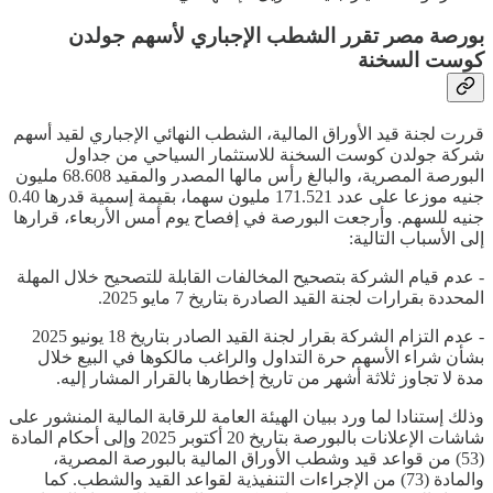
بورصة مصر تقرر الشطب الإجباري لأسهم جولدن
كوست السخنة
قررت لجنة قيد الأوراق المالية، الشطب النهائي الإجباري لقيد أسهم
شركة جولدن كوست السخنة للاستثمار السياحي من جداول
البورصة المصرية، والبالغ رأس مالها المصدر والمقيد 68.608 مليون
جنيه موزعا على عدد 171.521 مليون سهما، بقيمة إسمية قدرها 0.40
جنيه للسهم. وأرجعت البورصة في إفصاح يوم أمس الأربعاء، قرارها
إلى الأسباب التالية:
- عدم قيام الشركة بتصحيح المخالفات القابلة للتصحيح خلال المهلة
المحددة بقرارات لجنة القيد الصادرة بتاريخ 7 مايو 2025.
- عدم التزام الشركة بقرار لجنة القيد الصادر بتاريخ 18 يونيو 2025
بشأن شراء الأسهم حرة التداول والراغب مالكوها في البيع خلال
مدة لا تجاوز ثلاثة أشهر من تاريخ إخطارها بالقرار المشار إليه.
وذلك إستنادا لما ورد ببيان الهيئة العامة للرقابة المالية المنشور على
شاشات الإعلانات بالبورصة بتاريخ 20 أكتوبر 2025 وإلى أحكام المادة
(53) من قواعد قيد وشطب الأوراق المالية بالبورصة المصرية،
والمادة (73) من الإجراءات التنفيذية لقواعد القيد والشطب. كما