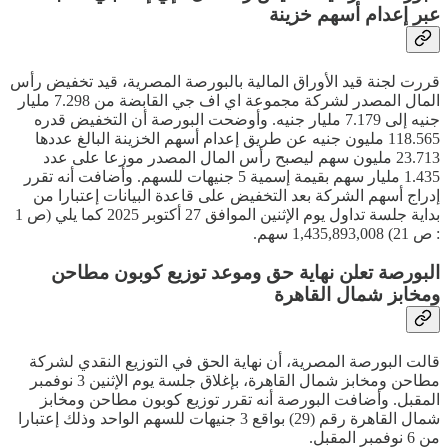
عبر إعدام أسهم خزينة
قررت لجنة قيد الأوراق المالية بالبورصة المصرية، قيد تخفيض رأس
المال المصدر لشركة مجموعة اي اف جي القابضة من 7.298 مليار
جنيه إلى 7.179 مليار جنيه. وأوضحت البورصة أن التخفيض قدره
118.565 مليون جنيه عن طريق إعدام أسهم الخزينة البالغ عددها
23.713 مليون سهم ليصبح رأس المال المصدر موزعا على عدد
1.435 مليار سهم بقيمة إسمية 5 جنيهات للسهم. وأضافت أنه تقرر
إدراج أسهم الشركة بعد التخفيض على قاعدة البيانات إعتبارا من
بداية جلسة تداول يوم الإثنين الموافق 27 أكتوبر 2025 كما يلي (ص 1
: ص 21) 1,435,893,008 سهم.
البورصة تعلن نهاية حق وموعد توزيع كوبون مطاحن
ومخابز شمال القاهرة
قالت البورصة المصرية، أن نهاية الحق في التوزيع النقدي لشركة
مطاحن ومخابز شمال القاهرة، بإغلاق جلسة يوم الإثنين 3 نوفمبر
المقبل. وأضافت البورصة أنه تقرر توزيع كوبون مطاحن ومخابز
شمال القاهرة رقم (29) بواقع 3 جنيهات للسهم الواحد وذلك إعتبارا
من 6 نوفمبر المقبل.