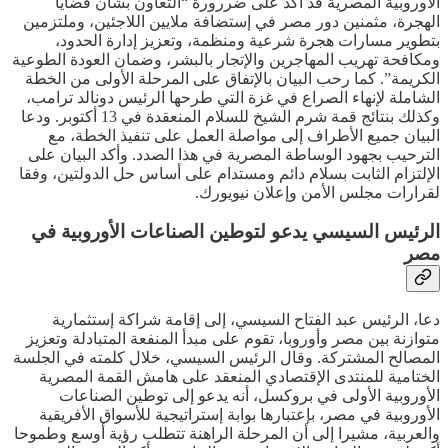
الأوروبية المصرية قد أكد على ضررورة “التعاون بشأن قضايا
الهجرة، مثمنين دور مصر في إستضافة ملايين اللاجئين، وملتزمين
بتطوير مسارات هجرة شرعية ومنظمة، وتعزيز إدارة الحدود،
ومكافحة تهريب المهاجرين والإتجار بالبشر، وضمان العودة الطوعية
الكريمة”. كما رحب البيان بالإتفاق على المرحلة الأولى من الخطة
الشاملة لإنهاء الصراع في غزة التي طرحها الرئيس دونالد ترامب،
وكذلك بنتائج قمة شرم الشيخ للسلام المنعقدة في 13 أكتوبر. ودعا
البيان جميع الأطراف إلى مواصلة العمل على تنفيذ الخطة، مع
الترحيب بجهود الوساطة المصرية في هذا الصدد. وأكد البيان على
الإلتزام الثابت بسلام دائم ومستدام على أساس حل الدولتين، وفقا
لقرارات مجلس الأمن وإعلان نيويورك.
الرئيس السيسي يدعو لتوطين الصناعات الأوروبية في
مصر
دعا، الرئيس عبد الفتاح السيسي، إلى إقامة شراكة إستثمارية
متوازنة بين مصر وأوروبا، تقوم على مبدأ المنفعة المتبادلة وتعزيز
المصالح المشتركة. وقال الرئيس السيسي، خلال كلمته في الجلسة
الختامية للمنتدى الإقتصادي المنعقد على هامش القمة المصرية
الأوروبية الأولى في بروكسل، أنه يدعو إلى توطين الصناعات
الأوروبية في مصر، بإعتبارها بوابة إستراتيجية للأسواق الأفريقية
والعربية، مشيرا إلى أن المرحلة الراهنة تتطلب رؤية أوسع وطموحا