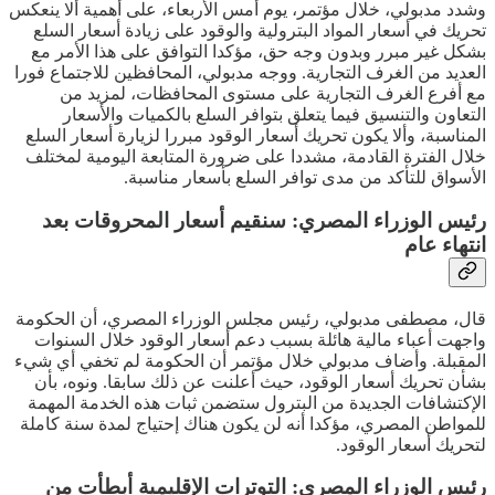
وشدد مدبولي، خلال مؤتمر، يوم أمس الأربعاء، على أهمية ألا ينعكس
تحريك في أسعار المواد البترولية والوقود على زيادة أسعار السلع
بشكل غير مبرر وبدون وجه حق، مؤكدا التوافق على هذا الأمر مع
العديد من الغرف التجارية. ووجه مدبولي، المحافظين للاجتماع فورا
مع أفرع الغرف التجارية على مستوى المحافظات، لمزيد من
التعاون والتنسيق فيما يتعلق بتوافر السلع بالكميات والأسعار
المناسبة، وألا يكون تحريك أسعار الوقود مبررا لزيارة أسعار السلع
خلال الفترة القادمة، مشددا على ضرورة المتابعة اليومية لمختلف
الأسواق للتأكد من مدى توافر السلع بأسعار مناسبة.
رئيس الوزراء المصري: سنقيم أسعار المحروقات بعد
انتهاء عام
قال، مصطفى مدبولي، رئيس مجلس الوزراء المصري، أن الحكومة
واجهت أعباء مالية هائلة بسبب دعم أسعار الوقود خلال السنوات
المقبلة. وأضاف مدبولي خلال مؤتمر أن الحكومة لم تخفي أي شيء
بشأن تحريك أسعار الوقود، حيث أعلنت عن ذلك سابقا. ونوه، بأن
الإكتشافات الجديدة من البترول ستضمن ثبات هذه الخدمة المهمة
للمواطن المصري، مؤكدا أنه لن يكون هناك إحتياج لمدة سنة كاملة
لتحريك أسعار الوقود.
رئيس الوزراء المصري: التوترات الإقليمية أبطأت من