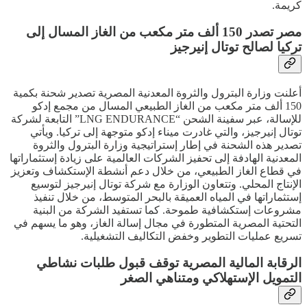
كريمة.
مصر تصدر 150 ألف متر مكعب من الغاز المسال إلى
تركيا لصالح توتال إنيرجيز
أعلنت وزارة البترول والثروة المعدنية المصرية تصدير شحنة بكمية
150 ألف متر مكعب من الغاز الطبيعي المسال من مجمع إدكو
للإسالة، عبر سفينة الشحن “LNG ENDURANCE” التابعة لشركة
توتال إنيرجيز، والتي غادرت ميناء إدكو متوجهة إلى تركيا. ويأتي
تصدير هذه الشحنة في إطار إستراتيجية وزارة البترول والثروة
المعدنية الهادفة إلى تحفيز الشركات العالمية على زيادة إستثماراتها
في قطاع الغاز الطبيعي، من خلال دعم أنشطة الإستكشاف وتعزيز
الإنتاج المحلي. وتتعاون الوزارة مع شركة توتال إنيرجيز لتوسيع
إستثماراتها في المياه العميقة بالبحر المتوسط، من خلال تنفيذ
مشروعات إستكشافية طموحة. كما تستفيد الشركة من البنية
التحتية المصرية المتطورة في مجال إسالة الغاز، وهو ما يسهم في
تسريع عمليات التطوير وخفض التكاليف التشغيلية.
الرقابة المالية المصرية توقف قبول طلبات نشاطي
التمويل الإستهلاكي ومتناهي الصغر