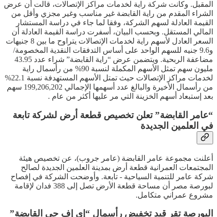
المقبل. وكانت شركة راية لخدمات مراكز الإتصالات، قالت أن عرض
الشراء المقدم من راية القابضة غير مناسب وغير مجزي وأقل من
القيمة العادلة لسهم الشركة، وفقا لما جاء في دراسة المستشار
المالي المستقل. وبحسب البيان، أسفرت دراسة القيمة العادلة أن
السعر العادل لأسهم راية لخدمات الإتصالات يتراوح ما بين 8 جنيهات
و9.6 جنيه للسهم الواحد على أساس التدفقات النقدية المخصومة/
مضاعفة الربحية. ويتضمن عرض “راية القابضة” شراء عدد 43.95
مليون سهم تمثل الأسهم المكملة لنسبة 90% من رأسمال راية
لخدمات مراكز الإتصالات حيث تمتل الأسهم المستهدفة نسبة 22.1%
من رأسمال الأخيرة والبالغ عدد أسهمها الإجمالي 199,206,202 سهم
بعد إستبعاد أسهم الخزينة التي مر عليها أكثر من عام .
“عامر القابضة” تعلن تخصيص قطعة أرض لشركة تابعة
في العلمين الجديدة
أعلنت مجموعة عامر القابضة (عامر جروب)، عن تخصيص هيئة
المجتمعات العمرانية قطعة أرض بمدينة العلمين الجديدة لصالح
شركة عامر للتنمية السياحية - تابعة. وأوضحت الشركة في إفصاح
لبورصة مصر أن مساحة قطعة الأرض تصل إلى 388 فدان لإقامة
مشروع عمراني متكامل.
البورصة تقر قيد تخفيض رأسمال “إي إف جي القابضة”