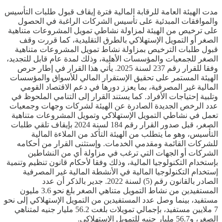
مدت الهيئة العامة للرقابة المالية فترة إيقاف قبول طلبات التأسيس
والموافقات المبدئية على تأسيس الشركات الراغبة في الحصول
على ترخيص من الهيئة لمزاولة نشاطي تمويل المشروعات متناهية
الصغر أو التمويل الإستهلاكي بالطرق التقليدية، كما قررت وقف
قبول طلبات الترخيص بمزاولة نشاط تمويل المشروعات متناهية
الصغر للجمعيات والمؤسسات الأهلية، وذلك لمدة عام قابل للتجديد،
وفقا للقرار رقم 237 لسنة 2025. يأتي هذا القرار في إطار حرص
الهيئة المستمر على تحقيق الإستقرار المالي للأسواق والمؤسسات
المالية غير المصرفية، بما يعزز دورها في دعم الاقتصاد القومي
وتلبية إحتياجات الأفراد. كما يستند القرار إلى التنامي الملحوظ في
عدد الرخص الجديدة الصادرة عن الهيئة لشركات وجهات وجمعيات
تعمل في نشاطي التمويل الإستهلاكي وتمويل المشروعات متناهية
الصغر، قبل صدور القرار رقم 184 لسنة 2024 بإيقاف تلقي طلبات
التأسيس، وهو ما يتطلب من الهيئة التأكد من الملاءة المالية
للشركات القائمة ومقدمي الخدمات. وإستثنى القرار من أحكامه
الشركات أو الجهات التي ترغب في مزاولة أي من النشاطين
بإستخدام التكنولوجيا المالية، وذلك وفقا لأحكام قانون تنظيم وتنمية
إستخدام التكنولوجيا المالية في الأنشطة المالية غير المصرفية
الصادر بالقانون رقم (5) لسنة 2022. جدير بالذكر أن عدد
المستفيدين من نشاط التمويل متناهي الصغر بلغ نحو 3.6 مليون
مستفيد، بينما وصل عدد المستفيدين من التمويل الإستهلاكي إلى نحو
7 ملايين مستفيد، بإجمالي تمويلات بلغت 56.2 مليار جنيه لمتناهي
الصغر، و56.7 مليار جنيه للتمويل الإستهلاكي.