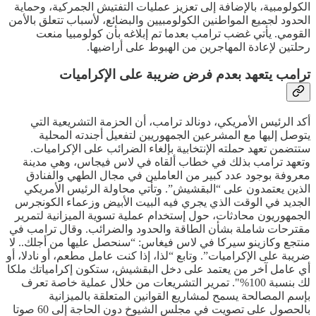
الكولومبية، بالإضافة إلى تعزيز عمليات التفتيش الجمركية، وحماية
الحدود لجميع المواطنين الكولومبيين والبضائع، لأسباب تتعلق بالأمن
القومي. يأتي غضب ترامب بعدما تم إبلاغه بأن كولومبيا منعت
رحلتين لإعادة المهاجرين من الهبوط على أراضيها.
ترامب يتعهد بعدم فرض ضريبة على الإكراميات
أكد الرئيس الأمريكي، دونالد ترامب، أن الحزمة التشريعية التي
يتوصل إليها مع المشرعين الجمهوريين لتفعيل أجندته المحلية
ستتضمن تعهد حملته الإنتخابية بإلغاء الضرائب على الإكراميات.
وتعهد ترامب بذلك في خطاب ألقاه في لاس فيجاس، وهي مدينة
معروفة بوجود عدد كبير من العاملين في مجال الطهي والفنادق
الذين يعتمدون على “البقشيش”. وتأتي محاولة الرئيس الأمريكي
الجديد في الوقت الذي يجري فيه البيت الأبيض وزعماء الكونجرس
الجمهوريون محادثات، حول إستخدام عملية تسوية الميزانية لتمرير
مقترحات شاملة بشأن الطاقة والحدود والضرائب. وقال ترامب في
منتجع وكازينو سيركا في لاس فيغاس: “سنحصل عليها من أجلك.. لا
ضريبة على الإكراميات”. وتابع “لذا، إذا كنت عامل مطعم، أو نادلا، أو
أي عامل آخر من يعتمد على دخل البقشيش، ستكون إكرامياتك ملكا
لك بنسبة 100%". تمرير التشريعات من خلال عملية خاصة تعرف
بإسم المصالحة يسمح لمشاريع القوانين المتعلقة بالميزانية
بالحصول على تصويت في مجلس الشيوخ دون الحاجة إلى 60 صوتا