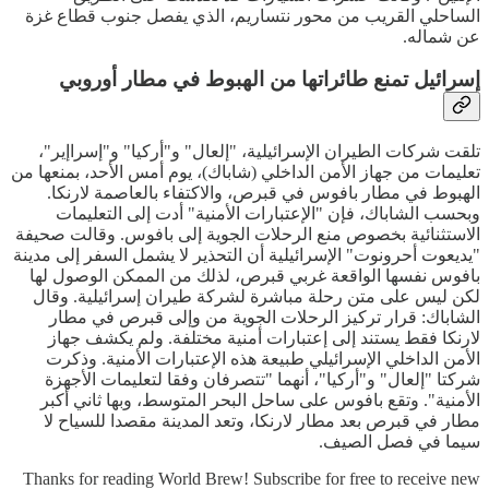
الساحلي القريب من محور نتساريم، الذي يفصل جنوب قطاع غزة
عن شماله.
إسرائيل تمنع طائراتها من الهبوط في مطار أوروبي
تلقت شركات الطيران الإسرائيلية، "إلعال" و"أركيا" و"إسراإير"،
تعليمات من جهاز الأمن الداخلي (شاباك)، يوم أمس الأحد، بمنعها من
الهبوط في مطار بافوس في قبرص، والاكتفاء بالعاصمة لارنكا.
وبحسب الشاباك، فإن "الإعتبارات الأمنية" أدت إلى التعليمات
الاستثنائية بخصوص منع الرحلات الجوية إلى بافوس. وقالت صحيفة
"يديعوت أحرونوت" الإسرائيلية أن التحذير لا يشمل السفر إلى مدينة
بافوس نفسها الواقعة غربي قبرص، لذلك من الممكن الوصول لها
لكن ليس على متن رحلة مباشرة لشركة طيران إسرائيلية. وقال
الشاباك: قرار تركيز الرحلات الجوية من وإلى قبرص في مطار
لارنكا فقط يستند إلى إعتبارات أمنية مختلفة. ولم يكشف جهاز
الأمن الداخلي الإسرائيلي طبيعة هذه الإعتبارات الأمنية. وذكرت
شركتا "إلعال" و"أركيا"، أنهما "تتصرفان وفقا لتعليمات الأجهزة
الأمنية". وتقع بافوس على ساحل البحر المتوسط، وبها ثاني أكبر
مطار في قبرص بعد مطار لارنكا، وتعد المدينة مقصدا للسياح لا
سيما في فصل الصيف.
Thanks for reading World Brew! Subscribe for free to receive new