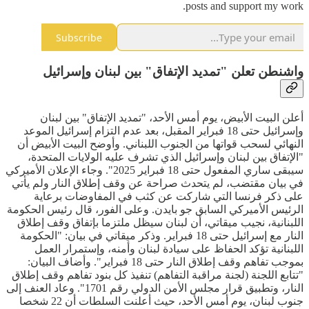
posts and support my work.
Subscribe
واشنطن تعلن "تمديد الإتفاق" بين لبنان وإسرائيل
أعلن البيت الأبيض، يوم أمس الأحد، "تمديد الإتفاق" بين لبنان
وإسرائيل حتى 18 فبراير المقبل، بعد عدم التزام إسرائيل الموعد
النهائي لسحب قواتها من الجنوب اللبناني. وأوضح البيت الأبيض أن
"الإتفاق بين لبنان وإسرائيل الذي تشرف عليه الولايات المتحدة،
سيبقى ساري المفعول حتى 18 فبراير 2025". وجاء الإعلان الأميركي
في بيان مقتضب، لم يتحدث صراحة عن وقف إطلاق النار ولم يأتي
على ذكر فرنسا التي شاركت عن كثب في المفاوضات برعاية
الرئيس الأميركي السابق جو بايدن. وعلى الفور، قال رئيس الحكومة
اللبنانية، نجيب ميقاتي، أن لبنان سيظل ملتزما بإتفاق وقف إطلاق
النار مع إسرائيل حتى 18 فبراير. وذكر ميقاتي في بيان: "الحكومة
اللبنانية تؤكد الحفاظ على سيادة لبنان وأمنه، وإستمرار العمل
بموجب تفاهم وقف إطلاق النار حتى 18 فبراير". وأضاف البيان:
"تتابع اللجنة (لجنة مراقبة التفاهم) تنفيذ كل بنود تفاهم وقف إطلاق
النار، وتطبيق قرار مجلس الأمن الدولي رقم 1701". وعاد العنف إلى
جنوب لبنان، يوم أمس الأحد، حيث أعلنت السلطات أن 22 شخصا