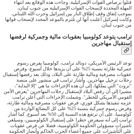
قتلوا برصاص القوات الإسرائيلية. وجاءت هذه الوقائع بعد انتهاء
المهلة المحددة لإنسحاب القوات الإسرائيلية من جنوب لبنان،
بموجب إتفاق وقف إطلاق النار بين إسرائيل وحزب الله اللبناني.
وكانت إسرائيل أعلنت أنها لن تلتزم بالموعد المحدد لإنسحاب قواتها
من جنوب لبنان.
ترامب يتوعد كولومبيا بعقوبات مالية وجمركية لرفضها
إستقبال مهاجرين
توعد الرئيس الأمريكي، دونالد ترامب، كولومبيا بفرض رسوم
جمركية طارئة بنسبة 25% على أن يزيدها خلال أسبوع، وفرض
عقوبات مصرفية ومالية طارئة على البلاد، وذلك بعد رفضها إستقبال
رحلات ترحيل مهاجرين. وأشار ترامب في منشور على منصة
"تروث" التي يملكها، إلى أن هذه الإجراءات ما هي "إلا البداية"،
مشيرا إلى أن رفض البلاد لإستقبال رحلات المهاجرين "يعرض الأمن
القومي الأمريكي للخطر". وشملت الإجراءات التي أعلن ترامب
عزمه تنفيذها بشكل فوري، فرض عقوبات مصرفية ومالية طارئة،
وفرض رسوم جمركية بنسبة 25% على كل البضائع الواردة من
كولومبيا، على أن ترتفع هذه النسبة إلى 50% بعد أسبوع. كما أشار
ترامب إلى أنه سيفرض حظرا على إستقبال الكولومبيين، وسيلغي
تأشيرات مسؤولي الحكومة الكولومبية، فضلا عن فرض عقوبات
على التأشيرات على جميع أعضاء الحزب الحاكم وأنصار الحكومة