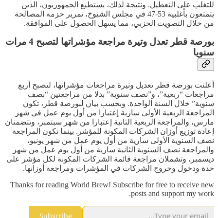
للتغلب على التعطيل. ونتيجة لذلك، يستطيع الجمهوريون، الذين
يتمتعون بأغلبية 53-47 في مجلس الشيوخ، تمرير حزمة المصالحة
من خلال التصويت الحزبي، مما يسهل الحصول على الموافقة.
بورصة قطر تعدل وتيرة مراجعة مؤشراتها لتصبح 4 مرات
سنويا
أعلنت بورصة قطر تعديل وتيرة مراجعات مؤشراتها، لتصبح أربع
مراجعات “ربعية”، و”نصف سنوية” بدلا من مراجعتين “نصف
سنوية” خلال السنة الواحدة. وبحسب بيان لبورصة قطر، تكون
المراجعة الربعية الأولى سارية إعتبارا من أول يوم عمل في شهر
مارس، والمراجعة الربعية الثانية إعتبارا من شهر سبتمبر، وتتضمنان
إعادة توزيع أوزان الشركات المكونة للمؤشر. بينما تكون المراجعة
نصف السنوية الأولى سارية من أول يوم عمل من شهر يونيو،
والمراجعة نصف السنوية الثانية سارية من أول يوم عمل من شهر
ديسمبر، وتشملان مراجعة قائمة الشركات المكونة لكل مؤشر على
حدة ودخول وخروج الشركات في المؤشرات ومراجعة أوزانها.
Thanks for reading World Brew! Subscribe for free to receive new
posts and support my work.
Subscribe