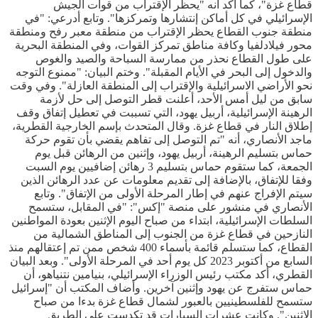
قطاع غزة"، كما أكد أنه "يحظر الإقتراب من قوات الجيش
الإسرائيلي في كل أماكن إنتشارها وتمركزها". وتابع أدرعي: "في
منطقة جنوب القطاع يحظر الإقتراب من منطقة معبر رفح ومنطقة
محور فيلادلفيا وكافة مناطق تمركز القوات، وفي المنطقة البحرية
على طول القطاع نحذر من ممارسة السباحة والصيد والغوص
والدخول إلى البحر في الأيام المقبلة". وختم البيان: "ممنوع التوجه
نحو الأراضي الاسرائيلية والإقتراب إلى المنطقة العازلة". وفي وقت
سابق من ليل أمس الأحد، أعلنت قطر التوصل إلى حل لأزمة
الرهينة الإسرائيلية، أربيل يهود، التي تسببت في تعطيل إتفاق وقف
إطلاق النار في قطاع غزة. وقال المتحدث بإسم الخارجية القطرية،
ماجد الأنصاري، أنه "تم التوصل إلى تفاهم يقضي بأن تقوم حركة
حماس بتسليم الرهينة، أربيل يهود، وإثنين من الرهائن قبل يوم
الجمعة، كما ستقوم حماس بتسليم 3 رهائن إضافيين يوم السبت
وفقا للإتفاق، بالإضافة إلى تقديم معلومات عن عدد الرهائن الذين
سيتم الإفراج عنهم في إطار المرحلة الأولى من الإتفاق". وتابع
الأنصاري في منشور على منصة "إكس": "في المقابل، ستسمح
السلطات الإسرائيلية، ابتداء من صباح اليوم الإثنين بعودة المواطنين
النازحين في قطاع غزة من الجنوب إلى المناطق الشمالية من
القطاع، كما ستسلم قائمة بأسماء 400 شخص ممن تم إعتقالهم منذ
السابع من أكتوبر 2023 كل يوم أحد في المرحلة الأولى". وبعد البيان
القطري، أكد مكتب رئيس الوزراء الإسرائيلي، بنيامين نتنياهو، أن
حماس ستفرج عن يهود وإثنين آخرين. وأضاف المكتب أن "إسرائيل
ستسمح للفلسطينيين بالعبور لشمال قطاع غزة بدءا من صباح
الإثنين". وكانت عشرات السيارات قد تكدست على الطريق