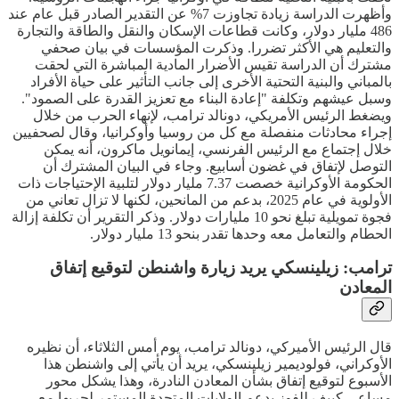
وأظهرت الدراسة زيادة تجاوزت 7% عن التقدير الصادر قبل عام عند
486 مليار دولار، وكانت قطاعات الإسكان والنقل والطاقة والتجارة
والتعليم هي الأكثر تضررا. وذكرت المؤسسات في بيان صحفي
مشترك أن الدراسة تقيس الأضرار المادية المباشرة التي لحقت
بالمباني والبنية التحتية الأخرى إلى جانب التأثير على حياة الأفراد
وسبل عيشهم وتكلفة "إعادة البناء مع تعزيز القدرة على الصمود".
ويضغط الرئيس الأمريكي، دونالد ترامب، لإنهاء الحرب من خلال
إجراء محادثات منفصلة مع كل من روسيا وأوكرانيا، وقال لصحفيين
خلال إجتماع مع الرئيس الفرنسي، إيمانويل ماكرون، أنه يمكن
التوصل لإتفاق في غضون أسابيع. وجاء في البيان المشترك أن
الحكومة الأوكرانية خصصت 7.37 مليار دولار لتلبية الإحتياجات ذات
الأولوية في عام 2025، بدعم من المانحين، لكنها لا تزال تعاني من
فجوة تمويلية تبلغ نحو 10 مليارات دولار. وذكر التقرير أن تكلفة إزالة
الحطام والتعامل معه وحدها تقدر بنحو 13 مليار دولار.
ترامب: زيلينسكي يريد زيارة واشنطن لتوقيع إتفاق
المعادن
قال الرئيس الأميركي، دونالد ترامب، يوم أمس الثلاثاء، أن نظيره
الأوكراني، فولوديمير زيلينسكي، يريد أن يأتي إلى واشنطن هذا
الأسبوع لتوقيع إتفاق بشأن المعادن النادرة، وهذا يشكل محور
مساعي كييف للفوز بدعم الولايات المتحدة المستمر لحربها مع