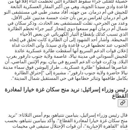
حصيلة للقتلى جراء سقوط الطائرة التي تحطمت أثناء إقلاعها من
قاعدة وادي سيدنا الجوية، وهي من أكبر المقار العسكرية التابعة
للجيش في أم درمان. من جهته، أفاد مصدر طبي في مستشفى النو
في أم درمان لفرانس برس بأن جثث خمسة مدنيين على الأقل،
وعدد من الجرحى، نقلت للمستشفى بعد الحادث. وذكر سكان في
شمال أم درمان أنهم سمعوا دوي إنفجار كبير جراء تحطم الطائرة
الذي تسبب كذلك بإنقطاع التيار الكهربائي عن بعض الأحياء
المحيطة. وأشار أحد الشهود إلى أن الطائرة كانت تحلق في إتجاه
الجنوب عند تحطمها قرب قاعدة وادي سيدنا. وأتى الحادث غداة
إعلان قوات الدعم السريع أنها أسقطت طائرة عسكرية عائدة
للجيش السوداني في مدينة نيالا، عاصمة ولاية جنوب دارفور بغرب
البلاد. وذكرت قوات الدعم السريع في بيان، يوم الإثنين الماضي، أن
عناصرها أسقطوا "طائرة عسكرية... طراز إليوشن فوق سماء مدينة
نيالا حاضرة ولاية جنوب دارفور"، مشيرة إلى "إحتراق الطائرة
بكامل طاقمها وتناثر حطامها في حي المستقبل شمال المدينة".
رئيس وزراء إسرائيل: نريد منح سكان غزة خيارا لمغادرة
القطاع
قال رئيس وزراء إسرائيل، بنيامين نتنياهو، يوم أمس الثلاثاء: "نريد
منح سكان غزة خيارا لمغادرة القطاع". وأكد بنيامين نتنياهو، بحسب
قناة "القاهرة الإخبارية"، أن قوات الإحتلال ستبقى في مخيمات