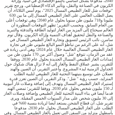
2040، مدفوعا بشكل أساسي بالنمو الإقتصادي في آسيا، وإزالة
الكربون في الصناعة والنقل، وتأثير الذكاء الإصطناعي. ورجح تقرير
"توقعات شل للغاز الطبيعي المسال 2025"، يوم أمس الثلاثاء، أن
يصل الطلب العالمي على الغاز الطبيعي المسال إلى ما بين 630
مليونا و718 مليون طن سنويا بحلول عام 2040؛ وهي توقعات أعلى
من العام السابق. وبحسب التقرير؛ تظهر التوقعات المطورة أن
العالم سيحتاج إلى المزيد من الغاز لتوليد الطاقة والتدفئة والتبريد
والصناعة والنقل لتحقيق أهداف التنمية وإزالة الكربون. وقال توم
سامرز، نائب الرئيس لتسويق وتجارة الغاز الطبيعي المسال في
شل، أنه على الرغم من تباطؤ النمو البالغ مليوني طن في تجارة
الغاز الطبيعي المسال العالمية خلال عام 2024؛ وهي أدنى زيادة في
عقد من الزمان، تتوقع "شل" وصول أكثر من 170 مليون طن من
إمدادات الغاز الطبيعي المسال الجديدة بحلول عام 2030. ووفقا
للتقرير، يشير عملاق النفط والغاز إلى أنه لا تزال هناك شكوك حول
الجداول الزمنية لبدء المشروع. وأعتبر التقرير، أن الصين والهند
تعملان على توسيع بنيتهما التحتية للغاز الطبيعي لتلبية الطلب
المتزايد، حسب رؤية " شل". وذكر التقرير، أن الصين تعزز قدرة
إستيراد الغاز الطبيعي المسال وتهدف إلى إضافة وصلات غاز أنبوبية
لـ 150 مليون شخص بحلول عام 2030. ووفقا للتقرير؛ تمضي الهند
قدما أيضا في بناء البنية التحتية للغاز الطبيعي وإضافة وصلات الغاز
إلى 30 مليون شخص على مدار السنوات الخمس المقبلة. ويرى
تقرير شل، أن قطاع الشحن يستعد أيضا لزيادة بنسبة 60% في
الطلب على الغاز الطبيعي المسال بحلول عام 2030، مدفوعا
بأسطول متزايد من السفن التي تعمل بالغاز الطبيعي المسال. وفي