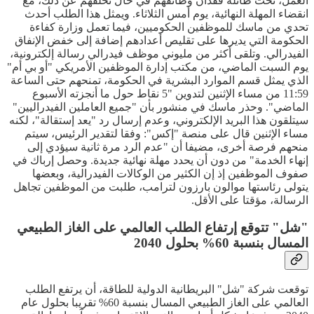
العمل، تحت طائلة فقدان وظائفهم في حال تخلفهم عن ذلك، مع
انقضاء المهلة النهائية، يوم أمس الثلاثاء. ويمثل هذا الطلب أحدث
تحدي من ماسك للموظفين الحكوميين، فيما تعمل وزارة كفاءة
الحكومة التي يديرها على تقليص أعدادهم إضافة إلى خفض الإنفاق
الفيدرالي. وتلقى أكثر من مليوني موظف فيدرالي رسالة إلكترونية،
يوم السبت الماضي، من مكتب إدارة الموظفين الأمريكي "أو بي أم"
الذي يمثل قسم الموارد البشرية في الحكومة، تمنحهم حتى الساعة
11:59 من مساء الإثنين لتدوين "5 نقاط حول ما أنجزته الأسبوع
الماضي". وحذر ماسك في منشور بأن "جميع العاملين الفيدراليين"
سيتلقون هذا البريد الإلكتروني، وعدم إرسال رد "يعد إستقالة"، لكنه
مساء الإثنين قال على منصة "إكس": وفقا لتقدير الرئيس، سيتم
منحهم فرصة أخرى، مضيفا أن "عدم الرد مرة ثانية سيؤدي إلى
إنهاء الخدمة" من دون أن يحدد مهلة نهائية جديدة. وحصل إرباك في
صفوف الموظفين إذ إن الكثير من الوكالات الفيدرالية، وبعضها
يتولى رئاستها موالون بارزون لترامب، طلبت من الموظفين تجاهل
الرسالة، مؤقتا على الأقل.
"شل" تتوقع إرتفاع الطلب العالمي على الغاز الطبيعي
المسال بنسبة 60% بحلول 2040
توقعت شركة "شل" البريطانية الدولية للطاقة، أن يرتفع الطلب
العالمي على الغاز الطبيعي المسال بنسبة 60% تقريبا بحلول عام