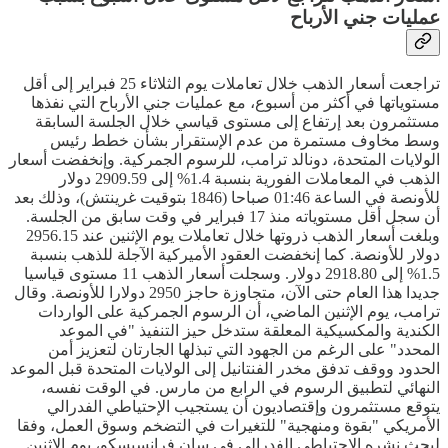
عمليات جني الأرباح
تراجعت أسعار الذهب خلال تعاملات يوم الثلاثاء 25 فبراير إلى أقل
مستوياتها في أكثر من أسبوع، مع عمليات جني الأرباح التي نفذها
مستثمرون بعد إرتفاع إلى مستوى قياسي خلال الجلسة السابقة
وسط مخاوف مستمرة من عدم الإستقرار بشأن خطط رئيس
الولايات المتحدة، دونالد ترامب، للرسوم الجمركية. وإنخفضت أسعار
الذهب في المعاملات الفورية بنسبة 1.4% إلى 2909.59 دولار
للأونصة في الساعة 01:46 صباحا (1846 بتوقيت غرينتش)، وذلك بعد
أن سجل أقل مستوياته منذ 17 فبراير في وقت سابق من الجلسة.
وبلغت أسعار الذهب ذروتها خلال تعاملات يوم الإثنين عند 2956.15
دولار للأونصة. كما إنخفضت العقود الأميركية الآجلة للذهب بنسبة
1.5% إلى 2918.80 دولار. وسجلت أسعار الذهب 11 مستوى قياسيا
جديدا هذا العام حتى الآن، متجاوزة حاجز 2950 دولارا للأونصة. وقال
ترامب، يوم الإثنين الماضي، أن الرسوم الجمركية على الواردات
الكندية والمكسيكية المعلقة ستدخل حيز التنفيذ "في الموعد
المحدد" على الرغم من الجهود التي تبذلها الجارتان لتعزيز أمن
الحدود ووقف تدفق مخدر الفنتانيل إلى الولايات المتحدة قبل الموعد
النهائي لتطبيق الرسوم في الرابع من مارس. في الوقت نفسه،
يتوقع مستثمرون وإقتصاديون أن يستجيب الإحتياطي الفدرالي
الأمريكي "بقوة ومنهجية" للتغيرات في التضخم وسوق العمل، وفقا
لبحث نشره الإحتياطي الفدرالي في سان فرانسيسكو، يوم الإثنين