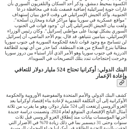
الكسوة بمحيط دمشق. وذكر أحد السكان والتلفزيون السوري بأن
غارات جوية إسرائيلية إضافية قصفت بلدة في محافظة درعا
الجنوبية. وأكد الجيش الإسرائيلي في وقت لاحق ببيان إستهداف
"مواقع عسكرية في سوريا بينها مراكز قيادة ومخازن أسلحة".
ولفت بيان الجيش الإسرائيلي إلى أن "وجود قوات في الجنوب
السوري يشكل تهديدا على مواطني إسرائيل". وكان رئيس الوزراء
الإسرائيلي، بنيامين نتنياهو، قد قال، يوم الأحد الماضي، أن إسرائيل
لن تتسامح مع وجود قوات تابعة للحكومة السورية في جنوب سوريا
مطالبا بنزع السلاح من هذه المنطقة، كما حذر من أي تهديد للطائفة
الدرزية في جنوب سوريا وهو الأمر الذي أثار استياء بين دروز سوريا
وخرجت إحتجاجات تندد بتلك التصريحات في السويداء.
البنك الدولي: أوكرانيا تحتاج 524 مليار دولار للتعافي
وإعادة الإعمار
كشف البنك الدولي والأمم المتحدة والمفوضية الأوروبية والحكومة
الأوكرانية إلى أن التكلفة التقديرية لإعادة بناء إقتصاد أوكرانيا بعد
الغزو الروسي إرتفعت إلى 524 مليار دولار، وهو ما يقرب من ثلاثة
أمثال الناتج الإقتصادي المتوقع لعام 2024. وتضمنت دراسة جديدة
أجرتها المؤسسات بيانات منذ إنطلاق الغزو الروسي قبل ثلاث
سنوات وحتى 31 ديسمبر بما في ذلك زيادة 70% في الأضرار التي
لحقت بالبنية التحتية للطاقة في أوكرانيا جراء الهجمات الروسية.