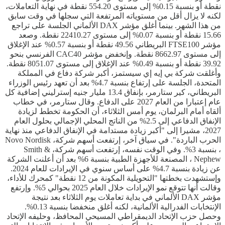
نقطة أو بنسبة 0.15% إلى مستوى 554.20 نقطة في نهاية التعاملات،
لكنه لا يزال أقل من مستوياته المرتفعة التي سجلها في وقت سابق
من هذا الشهر. بينما أغلق مؤشر DAX الألماني الجلسة على تراجع
15.66 نقطة أو بنسبة 0.07% إلى مستوى 22410.27 نقطة. وصعد
مؤشر FTSE100 البريطاني 49.56 نقطة أو بنسبة 0.57% عند الإغلاق
إلى مستوى 8662.97 نقطة. وإنخفض مؤشر CAC40 الفرنسي بنحو
39.92 نقطة أو بنسبة 0.49% عند الإغلاق إلى مستوى 8051.07 نقطة.
وأغلقت شركة بي إيه إي سيستمز، أكبر شركة دفاع في المملكة
المتحدة، الجلسة على إرتفاع بنسبة 4.7% بعد أن تعهد رئيس الوزراء
البريطاني، كير ستارمر، بإنفاق 13.4 مليار جنيه إسترليني إضافية كل
عام إعتبارا من العام 2027 على الدفاع. وقال ستارمر، في خطاب
ألقاه أمام البرلمان، يوم أمس الثلاثاء، أن الحكومة تخطط لزيادة
الإنفاق الدفاعي إلى 2.5% من الناتج المحلي الإجمالي بحلول العام
2027، مشيرا إلى "أكبر زيادة مستدامة في الإنفاق الدفاعي منذ نهاية
الحرب الباردة". في سياق آخر، إرتفعت أسهم شركة، Novo Nordisk
، بنسبة 3%. وفي الوقت نفسه، إرتفعت أسهم شركة، Smith &
Nephew ، المصنعة للأجهزة الطبية بنسبة 6% بعد أن أعلنت الشركة
عن زيادة بنسبة 4.7% على أساس سنوي في الإيرادات للعام 2024.
وإستشهدت بخطتها "التحويلية المكونة من 12 نقطة" كمحرك للأداء،
وقالت أنها تتوقع نمو الإيرادات خلال العام 2025 بحوالي 5%. وإرتفع
مؤشر DAX الألماني في بداية تعاملات يوم الثلاثاء بعد نتيجة
الإنتخابات الفدرالية الألمانية، لكنه أغلق منخفضا بنسبة 0.13%.
وحصل حزب الإتحاد الديمقراطي المسيحي المحافظ، وحليفه الإتحاد