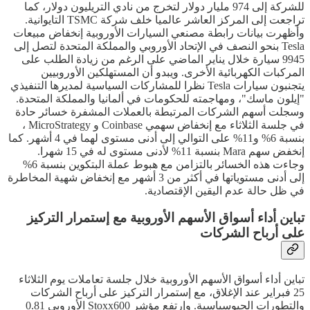
للشركة إلى 974 مليار دولار لتخرج من نادي التريليون دولار، كما
تراجعت إلى المركز العاشر عالميا خلف شركة TSMC التايوانية.
وأظهرت بيانات رابطة مصنعي السيارات الأوروبية إنخفاض مبيعات
Tesla بنحو النصف في الإتحاد الأوروبي والمملكة المتحدة لتصل إلى
9945 سيارة خلال يناير الماضي على الرغم من زيادة الطلب على
المركبات الكهربائية الأخرى. ويبدو أن المستهلكين الأوروبيين
يتجنبون سيارات Tesla نظرا للمشاركات السياسية لمديرها التنفيذي
"إيلون ماسك"، ومهاجمته للحكومات في ألمانيا والمملكة المتحدة.
وسجلت أسهم الشركات المرتبطة بالعملات المشفرة خسائر حادة
في جلسة الثلاثاء مع إنخفاض سهمي Coinbase و MicroStrategy ،
بنسبة 6% و11% على التوالي إلى أدنى مستوى لهما في 4 أشهر. كما
إنخفض سهم Mara بنسبة 11% لأدنى مستوى له في 15 شهرا.
وجاءت هذه الخسائر بالتزامن مع هبوط عملة البتكوين بنسبة 6%
إلى أدنى مستوياتها في أكثر من 3 أشهر مع إنخفاض شهية المخاطرة
في ظل حالة عدم اليقين الإقتصادية.
تباين أداء أسواق الأسهم الأوروبية مع إستمرار التركيز
على أرباح الشركات
تباين أداء أسواق الأسهم الأوروبية خلال جلسة تعاملات يوم الثلاثاء
25 فبراير عند الإغلاق، مع إستمرار التركيز على أرباح الشركات
والتطورات الجيوسياسية. وإرتفع مؤشر Stoxx600 الأوروبي 0.81