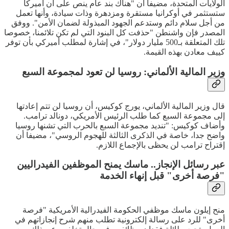
الولايات المتحدة، مضيفا أن "هناك بند عام ينص على أن أميركا
ستستثمر في أوكرانيا مستقرة ومزدهرة وذات سيادة، وأنها تعمل
من أجل سلام دائم وستدعم الجهود المبذولة لضمان الأمن". ووفق
المصدر فإن واشنطن "حذفت كل البنود التي لم تكن تلائمنا، خصوصا
تلك المتعلقة بـ500 مليار دولار"، في إشارة لمطلب أميركي بأن توفر
كييف معادن بهذه القيمة.
وزير المالية الألماني: روسيا لن تعود لمجموعة السبع
قال وزير المالية الألماني، يورج كوكيس، أن روسيا لن تتم إعادتها
إلى مجموعة السبع كما طلب الرئيس الأمريكي، دونالد ترامب.
وأضاف كوكيس: "تنديد مجموعة السبع بالحرب التي تشنها روسيا
واضح جدا، خاصة في الذكرى الثالثة للهجوم الروسي"، مضيفا أن
إقتراح ترامب لن يحظى بالإجماع اللازم.
عبر رسائل الإنجاز.. ماسك يمنح الموظفين الفيدراليين
"فرصة أخرى" قبل إنهاء الخدمة
منح إيلون ماسك موظفي الحكومة الفيدرالية الأمريكية "فرصة
أخرى" للرد على رسالة إلكترونية تطلب منهم شرح إنجازاتهم في