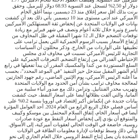
دولار أو 2.50% لتسجل عند التسوية 68.93 دولار للبرميل. وحقق
برنت بذلك أقل سعر إغلاق منذ 23 ديسمبر، بينما أغلق الخام
الأميركي عند أدنى مستوى منذ 10 ديسمبر. يأتي ذلك بعد أن كشفت
بيانات في الولايات المتحدة عن إنخفاض ثقة المستهلكين الأميركيين
بأسرع وتيرة خلال ثلاثة أعوام ونصف في شهر فبراير مع زيادة
توقعات التضخم خلال الـ 12 شهرا المقبلة في ظل المخاوف من
إرتفاع الأسعار بسبب الرسوم الجمركية التي يعمل ترامب على
تطبيقها على الواردات من الخارج. وذكر محللون أن السياسات
التجارية للرئيس الأميركي تسببت في مخاوف لدى مجلس
الإحتياطي الفدرالي من إرتفاع التضخم. التعرفات الجمركية على
السلع المستوردة من كندا والمكسيك المقرر أن يبدأ تفعيلها في رابع
أيام الشهر المقبل ستدخل حيز التنفيذ "في الموعد المحدد"، بحسب
ما أعلنه الرئيس الأميركي، يوم الإثنين الماضي، رغم جهود الجارتين
لمعالجة مخاوف ترامب بشأن أمن الحدود مع الولايات المتحدة
وتهريب مخدر الفنتانيل. وتزامن ذلك مع صدور أنباء سلبية من
ألمانيا، والتي ألقت بظلالها أيضا على أسعار النفط، حيث كشفت
بيانات جديدة عن إنكماش أكبر إقتصاد في أوروبا بنسبة 0.2% على
أساس فصلي خلال الربع الرابع من العام 2024. أحد العوامل المؤثرة
أيضا في أسعار الخام، إتفاق السلام المحتمل بين موسكو وكييف
والمتوقع أن يؤدي إلى إنخفاض أسعار النفط مع عودة صادرات
روسية، خاضعة في الوقت الحالي لعقوبات أميركية، إلى الأسواق.
ويأتي ذلك وسط توقعات لإدارة معلومات الطاقة في الولايات
المتحدة بأن يصل إنتاج النفط الروسي خلال العام الجاري إلى نحو