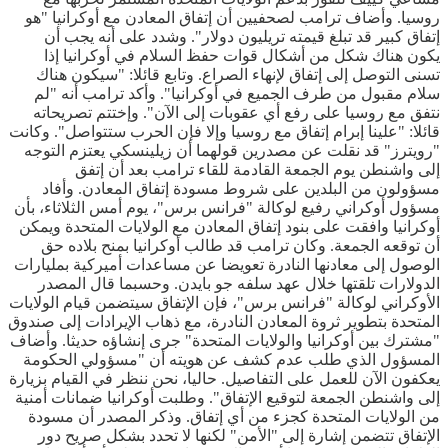
روسيا. وأضاف ترامب لصحفيين أن إتفاق المعادن مع أوكرانيا "هو
إتفاق كبير قد تبلغ قيمته تريليون دولار". وشدد على أنه يجب أن
يكون هناك شكل من أشكال قوات حفظ السلام في أوكرانيا إذا
تسنى التوصل إلى إتفاق لإنهاء الصراع. وتابع قائلا: "سيكون هناك
سلام مقبول من طرف الجميع في أوكرانيا". وأكد ترامب أنه "لم
نتفق مع روسيا على رفع أي عقوبات إلى الآن". وإختتم تصريحاته
قائلا: "علينا إبرام إتفاق مع روسيا وإلا فإن الحرب ستتواصل". وكانت
"رويترز" قد نقلت عن مصدرين قولهما أن زيلينسكي يعتزم التوجه
إلى واشنطن يوم الجمعة القادمة للقاء ترامب بعد أن إتفق
مسؤولون من البلدين على شروط مسودة إتفاق المعادن. وأفاد
مسؤول أوكراني رفيع لوكالة "فرانس برس"، يوم أمس الثلاثاء، بأن
أوكرانيا وافقت على بنود إتفاق المعادن مع الولايات المتحدة ويمكن
أن توقعه الجمعة. وكان ترامب قد طالب أوكرانيا بمنح بلاده حق
الوصول إلى معادنها النادرة تعويضا عن مساعدات أميركية بمليارات
الدولارات تلقتها خلال عهد سلفه جو بايدن. وحسبما قال المصدر
الأوكراني لوكالة "فرانس برس"، فإن الإتفاق سيتضمن قيام الولايات
المتحدة بتطوير ثروة المعادن النادرة، مع ذهاب الإيرادات إلى صندوق
"مشترك بين أوكرانيا والولايات المتحدة" جرى إنشاؤه حديثا. وأضاف
المسؤول الذي طلب عدم كشف عن هويته أن "مسؤولي الحكومة
يعكفون الآن للعمل على التفاصيل. حاليا، نحن ننظر في القيام بزيارة
إلى واشنطن الجمعة لتوقيع الإتفاق". وطلبت أوكرانيا ضمانات أمنية
من الولايات المتحدة كجزء من أي إتفاق. وذكر المصدر أن مسودة
الإتفاق تتضمن إشارة إلى "الأمن" لكنها لا تحدد بشكل صريح دور