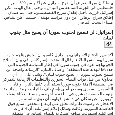
بينما كان من المفترض أن تفرج إسرائيل عن أكثر من 600 أسير
فلسطيني في الجولة السابعة من التبادل بموجب إتفاق الهدنة. لكن
إسرائيل قررت تأجيل إطلاق سراح الفلسطينيين، حتى يتم ضمان
إطلاق سراح الرهائن "من دون مراسم مهينة"، حسبما أعلن نتنياهو،
مساء السبت الماضي.
إسرائيل: لن نسمح لجنوب سوريا أن يصبح مثل جنوب
لبنان
أكد وزير الدفاع الإسرائيلي، يسرائيل كاتس، أن الجيش هاجم جنوب
سوريا يوم أمس الثلاثاء. وقال المتحدث بإسم كاتس في بيان: "سلاح
الجو يهاجم بقوة في جنوب سوريا في إطار السياسة الجديدة التي
حددناها لتهدئة هذه المنطقة". وأضاف البيان: "الرسالة واضحة: لن
نسمح لجنوب سوريا أن يصبح جنوب لبنان". وشدد على أن "أي
محاولة من قبل قوات النظام السوري والتنظيمات الإرهابية للتمركز
في المنطقة الآمنة جنوب سوريا سيتم الرد عليها بالنار". وأفاد
التلفزيون السوري ومصدر أمني بإستهداف طائرات حربية إسرائيلية
جنوب العاصمة دمشق، في ساعة متأخرة من مساء الثلاثاء. ونقلت
"رويترز" عن سكان في دمشق قولهم، أن دوي سلسلة من
الإنفجارات وصوت طائرات تحلق على إرتفاع منخفض، سمع فوق
العاصمة السورية. وقالت وسائل إعلام إسرائيلية، أن 4 غارات
إسرائيلية إستهدفت مواقع عسكرية للنظام السابق في منطقة