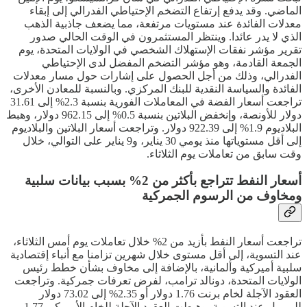
الماضي. وقد يدفع إرتفاع التضخم الإحتياطي الفدرالي إلى إبقاء
معدلات الفائدة عند مستويات مرتفعة، مما يضعف جاذبية الذهب
الذي لا يدر عائدا. وينتظر المستثمرون في الوقت الحالي صدور
تقرير مؤشر نفقات الإستهلاك الشخصي في الولايات المتحدة، يوم
الجمعة القادمة، وهو مؤشر التضخم المفضل لدى الإحتياطي
الفدرالي، وذلك من أجل الحصول على إشارات حول مسار معدلات
الفائدة والسياسة النقدية للبنك المركزي. وبالنسبة للمعادن الأخرى،
تراجعت أسعار الفضة في المعاملات الفورية بنسبة 2.3% إلى 31.61
دولار للأونصة، وإنخفض البلاتين بنسبة 0.5% إلى 962.15 دولار، وهبط
البلاديوم 1.9% إلى 922.39 دولار. وتراجعت أسعار البلاتين والبلاديوم
إلى أقل مستوياتها منذ يومي 30 يناير، و9 يناير على التوالي، خلال
وقت سابق من تعاملات يوم الثلاثاء.
أسعار النفط تتراجع بأكثر من 2% بسبب بيانات سلبية
ومخاوف من الرسوم الجمركية
تراجعت أسعار النفط بأزيد من 2% خلال تعاملات يوم أمس الثلاثاء،
عند التسوية، إلى أقل مستوى خلال شهرين تزامنا مع أنباء إقتصادية
سلبية أميركية وألمانية، بالإضافة إلى مخاوف بشأن خطط رئيس
الولايات المتحدة، دونالد ترامب، لفرض تعرفات جمركية. وتراجعت
العقود الآجلة لخام برنت 1.76 دولار أو 2.35% إلى 73.02 دولار
للبرميل عند التسوية. وهبطت العقود الآجلة للخام الأميركي 1.77