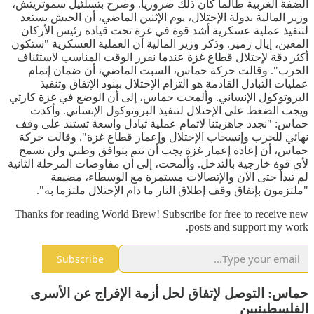
الضفة الغربية طالما كان ذلك ضروريا. وصرح بتسلئيل سموتريتش،
وزير المالية بدولة الإحتلال، يوم الإثنين الماضي، أن الجيش يستعد
لتنفيذ عملية عسكرية أشد قوة في غزة تحت قيادة رئيس الأركان
المعين، إيال زمير. وذكر وزير المالية أن العملية العسكرية "ستكون
أكثر دقة لإحتلال قطاع غزة عندما نقرر الوقت المناسب لاستئناف
الحرب". وقالت حركة حماس، السبت الماضي، أن ضمان إتمام
عمليات التبادل القادمة هو التزام الإحتلال ببنود الإتفاق وتنفيذ
البروتوكول الإنساني. وألمحت ‌حماس، إلى أن الوضع في غزة كارثي
ويجب الضغط على الإحتلال لتنفيذ البروتوكول الإنساني. وأكدت
‌حماس: "نجدد جاهزيتنا لاتمام عملية تبادل واسعة تستند على وقف
نهائي للحرب وإنسحاب الإحتلال وإعمار قطاع غزة". وقالت ‌حركة
حماس، أن إعادة إعمار غزة يجب أن تتم بتوافق وطني ولن نسمح
لأي قوة خارجية بالتدخل. وألمحت، إلى أن مفاوضات المرحلة الثانية
لم تبدأ حتى الآن والإتصالات مستمرة مع الوسطاء، مضيفة
"ملتزمون بإتفاق وقف إطلاق النار ما دام الإحتلال ملتزما به".
Thanks for reading World Brew! Subscribe for free to receive new
posts and support my work.
Subscribe
حماس: التوصل لإتفاق لحل أزمة الإفراج عن الأسرى
الفلسطينيين