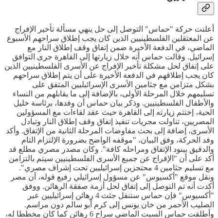
أعلنت حركة "حماس" التوصل إلى حل ينهي مسألة تأخير الإفراج
عن المعتقلين الفلسطينيين الذين كان يجب إطلاق سراحهم الأسبوع
الماضي، في الدفعة الأخيرة ضمن إتفاق وقف إطلاق النار مع
إسرائيل. وقالت حماس أنه خلال زيارتها إلى القاهرة جرى التوافق
على إتفاق لحل مشكلة تأخير الإفراج عن الأسرى الفلسطينيين الذين
كان يجب إطلاقهم في الدفعة الأخيرة على أن يتم إطلاق سراحهم
بشكل متزامن مع جثامين الأسرى الإسرائيليين المتفق على
تسليمهم خلال المرحلة الأولى، بالإضافة إلى ما يقابلهم من النساء
والأطفال الفلسطينيين. وذكر بيان حماس أن وفدها، برئاسة خليل
الحية، إختتم زيارته إلى القاهرة حيث عقد لقاءات مع المسؤولين
المصريين، تناولت مجريات تنفيذ إتفاق وقف إطلاق النار وتبادل
الأسرى، إضافة إلى بحث مفاوضات المرحلة الثانية من الإتفاق. وأكد
وفد الحركة، وفق البيان، "موقفه الواضح بضرورة الإلتزام التام
والدقيق ببنود الإتفاق ومراحله كافة". وكان مصدر مصري مطلع قد
أكد على أن "الإفراج عن جميع الأسرى الفلسطينيين سيتم بالتزامن
مع تسليم جثامين 4 محتجزين إسرائيليين تحت إشراف مصري".
ونقل موقع "أكسيوس" عن مسؤول إسرائيلي رفيع قوله، أن مصر
أكدت أنه تم التوصل إلى إتفاق لحل أزمة صفقة الرهائن. ووفق
"أكسيوس" فإن حماس ستنقل جثث 4 رهائن إسرائيليين عبر
الصليب الأحمر من خان يونس إلى كرم أبو سالم دون مراسم.
وأطلقت حماس السبت الماضي سراح 6 رهائن كما كان مخططا له،