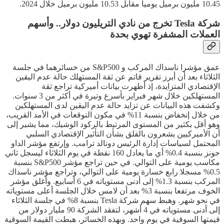
10.45 مليون برميل يوميا مقابل 10.53 مليون برميل خلال 2024.
شركة Tesla تخرج من نادي التريليون دولار.. وأسهم
العملات المشفرة تهوي بحدة
عمق مؤشرا ناسداك المركب و S&P500 من خسائرهما في جلسة
الثلاثاء بعد أن أبرز تقرير قاتم عن ثقة المستهلك حالة عدم اليقين
الإقتصادي المتزايدة، إذ أظهرت بيانات أميركية تراجع ثقة
المستهلكين خلال شهر فبراير بأسرع وتيرة في أكثر من 3 سنوات.
وكشفت هذه البيانات عن تزايد حالة عدم اليقين لدى المستهلكين
من خلال إنخفاض بنسبة 11% في مكون التوقعات في الأمد القريب،
وهو أقل بكثير من المستوى المرتبط بالركود الوشيك، مما يشير إلى
أن الأميركيين يشعرون بالقلق بشأن التأثير الإقتصادي السلبي
المحتمل لسياسات إدارة الرئيس دونالد ترامب. وإرتفع مؤشر الداو
جونز بنسبة 0.4% أي ما يعادل 160 نقطة في يوم الثلاثاء ليسجل ثاني
مكاسب يومية على التوالي. في حين تراجع مؤشر S&P500 بنسبة
0.5% مسجلا رابع خسارة يومية على التوالي، وتراجع مؤشر ناسداك
المركب بنسبة 1.3% إلى أدنى مستوياته في 6 أسابيع. وأغلق مؤشر
الخوف مرتفعا بنسبة 3% بعد أن لامس خلال الجلسة أعلى مستوياته
في نحو شهر. وهبط سهم شركة Tesla بنسبة 8% في جلسة الثلاثاء
إلى أدنى مستوياته في 4 أشهر، لتفقد الشركة 90 مليار دولار من
قيمتها السوقية في يوم واحد. وبهذه الخسائر، هبطت القيمة السوقية