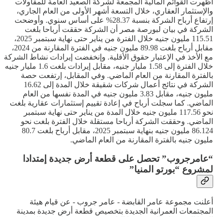
أظهرت القوائم المالية المجمعة لشركة الصعيد العامة للمقاولات
والإستثمار العقاري، خلال التسعة أشهر الأولى من العام الجاري،
إرتفاع أرباح الشركة بنسبة 28.37% على أساس سنوي. وأوضحت
الشركة في بيان لبورصة مصر أن الشركة حققت أرباحا بلغت
115.51 مليون جنيه خلال الفترة من يناير حتى نهاية سبتمبر 2025،
مقابل أرباح بلغت 89.98 مليون جنيه في الفترة المقارنة من 2024،
مع الأخذ في الإعتبار حقوق الأقلية. وإنخفضت إيرادات نشاط الشركة
خلال الفترة إلى 1.58 مليار جنيه، مقابل إيرادات بلغت 1.6 مليار جنيه
بالفترة المقارنة من العام الماضي. وفي المقابل، إرتفعت حصة
الشركة في نتائج أعمال شركات شقيقة خلال المدة إلى 16.62
مليون جنيه، مقابل 3.83 مليون جنيه في المدة نفسها من العام
الماضي. كما سجلت أرباح في إعادة تقييم إستثمارات عقارية بلغت
نحو 117.56 مليون جنيه خلال المدة من يناير حتى نهاية سبتمبر
الماضي. وحققت الشركة أرباحا مستقلة خلال الفترة بلغت نحو
86.124 مليون جنيه بنهاية سبتمبر 2025، مقابل أرباح بلغت 80.7
مليون جنيه بالفترة المقارنة من العام الماضي.
“عامرجروب” تحصل على قطعة أرض جديدة إمتدادا
لمشروع “بورتو المنيا”
أعلنت مجموعة عامر القابضة - عامر جروب - عن قيام هيئة
المجتمعات العمرانية الجديدة بتخصيص قطعة أرض جديدة بمدينة