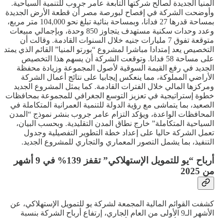
المنيا الجديدة لصالح شركتها التابعة عامر جروب للتنمية السياحية.
وأوضحت الشركة في إفصاح لبورصة مصر أن قطعة الأرض الجديدة
بمساحة قدرها 27 فدانا، وبمساحة بنائية تبلغ نحو 104,000 متر مربع،
وعدد وحدات سكنية مستهدف يتجاوز 850 وحدة، وبإجمالي مبيعات
متوقعة تفوق 7 مليارات جنيه خلال السنوات القادمة. وقالت أن
التخصيص يعد إمتدادا مباشرا لمشروع “بورتو المنيا” القائم الذي يمتد
على مساحة 58 فدانا. وتوقعت الشركة أن يسهم هذا التخصيص
الجديد في رفع القيمة السوقية لأصول المجموعة وزيادة محفظة
الأراضي المملوكة، مما ينعكس إيجابيا على نتائج أعمال الشركة
ومركزها المالي خلال الفترات القادمة. كما يمثل المشروع الجديد
خطوة إستراتيجية في تعزيز التوسع الجغرافي للمجموعة بمحافظات
الصعيد، بما يتماشى مع رؤية الدولة للتنمية العمرانية المتكاملة في
المحافظات الواعدة، ويؤكد التزام عامر جروب بنشر نموذج “المدن
السياحية المتكاملة” خارج نطاق المدن التقليدية. وبحسب البيان،
تعمل الشركة حاليا على إعداد خطة التطوير التفصيلية وجدول
التنفيذ، بما يشمل التصور المعماري والتجاري للمشروع الجديد.
أرباح “يو للتمويل الإستهلاكي” تقفز 139% في 9 أشهر
من 2025
كشفت القوائم المالية المجمعة لشركة يو للتمويل الإستهلاكي، عن
الأشهر الـ9 الأولى من العام الجاري، إرتفاع أرباح الشركة بنسبة