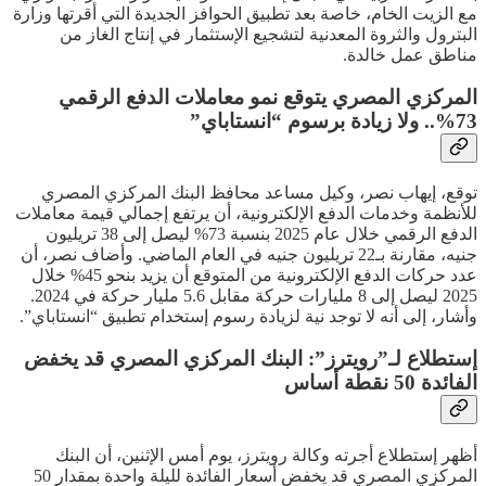
مع الزيت الخام، خاصة بعد تطبيق الحوافز الجديدة التي أقرتها وزارة
البترول والثروة المعدنية لتشجيع الإستثمار في إنتاج الغاز من
مناطق عمل خالدة.
المركزي المصري يتوقع نمو معاملات الدفع الرقمي
73%.. ولا زيادة برسوم “انستاباي”
توقع، إيهاب نصر، وكيل مساعد محافظ البنك المركزي المصري
للأنظمة وخدمات الدفع الإلكترونية، أن يرتفع إجمالي قيمة معاملات
الدفع الرقمي خلال عام 2025 بنسبة 73% ليصل إلى 38 تريليون
جنيه، مقارنة بـ22 تريليون جنيه في العام الماضي. وأضاف نصر، أن
عدد حركات الدفع الإلكترونية من المتوقع أن يزيد بنحو 45% خلال
2025 ليصل إلى 8 مليارات حركة مقابل 5.6 مليار حركة في 2024.
وأشار، إلى أنه لا توجد نية لزيادة رسوم إستخدام تطبيق “انستاباي”.
إستطلاع لـ”رويترز”: البنك المركزي المصري قد يخفض
الفائدة 50 نقطة أساس
أظهر إستطلاع أجرته وكالة رويترز، يوم أمس الإثنين، أن البنك
المركزي المصري قد يخفض أسعار الفائدة لليلة واحدة بمقدار 50