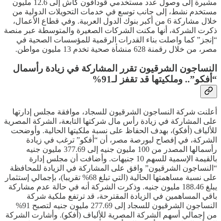
مشيرة إلى وصول عدد مستخدمي ڤودافون كاش إلى 12.6 مليون
مستخدم نشط، إلى جانب توسع في خدمات التحويلات الدولية من
خلال مشاركة 6 من أكبر بنوك الدول العربية. وفي قطاع الأعمال،
ذكرت الشركة، أنها مكنت الشركات الصغيرة والمتوسطة عبر منصة
“إنجز” كما واصلت بناء القدرات الرقمية للمؤسسات الصحية في
مصر، من خلال رقمنة 628 منشأة صحية تخدم 13 مليون مواطن.
النساجون الشرقيون تقرر المشاركة في زيادة رأسمال
“أفكو”.. وملكيتها قد تقفز لـ91%
أعلنت شركة النساجون الشرقيون للسجاد، موافقة مجلس إدارتها
على المشاركة في زيادة رأس مال شركتها التابعة، الشركة المصرية
للألياف (أفكو)، بهدف الحفاظ على نسبة ملكيتها الحالية. وأوضحت
الشركة، في إفصاح لبورصة مصر، أن “أفكو” ترغب في زيادة
رأسمالها المصدر من 100 مليون جنيه إلى 377.69 مليون جنيه
بالقيمة الإسمية للسهم 10 جنيهات. وأضافت أن مجلس إدارة
“النساجون الشرقيون” وافق على المشاركة في الزيادة للمحافظة
على نسبة مساهمتها الحالية (التي تبلغ 68% تقريبا)، بإجمالي إستثمار
يبلغ 188.46 مليون جنيه. وذكرت الشركة أنه في حالة عدم مشاركة
باقي المساهمين في الزيادة المقترحة، قد ترتفع ملكية شركة
النساجون الشرقيون للسجاد إلى 277.69 مليون جنيه لتصبح 91%
من إجمالي أسهم الشركة المصرية للألياف (أفكو). وأشارت الشركة