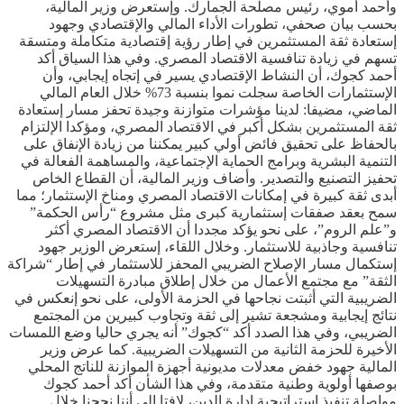
وأحمد أموي، رئيس مصلحة الجمارك. وإستعرض وزير المالية،
بحسب بيان صحفي، تطورات الأداء المالي والإقتصادي وجهود
إستعادة ثقة المستثمرين في إطار رؤية إقتصادية متكاملة ومتسقة
تسهم في زيادة تنافسية الاقتصاد المصري. وفي هذا السياق أكد
أحمد كجوك، أن النشاط الإقتصادي يسير في إتجاه إيجابي، وأن
الإستثمارات الخاصة سجلت نموا بنسبة 73% خلال العام المالي
الماضي، مضيفا: لدينا مؤشرات متوازنة وجيدة تحفز مسار إستعادة
ثقة المستثمرين بشكل أكبر في الاقتصاد المصري، ومؤكدا الإلتزام
بالحفاظ على تحقيق فائض أولي كبير يمكننا من زيادة الإنفاق على
التنمية البشرية وبرامج الحماية الإجتماعية، والمساهمة الفعالة في
تحفيز التصنيع والتصدير. وأضاف وزير المالية، أن القطاع الخاص
أبدى ثقة كبيرة في إمكانات الاقتصاد المصري ومناخ الإستثمار؛ مما
سمح بعقد صفقات إستثمارية كبرى مثل مشروع “رأس الحكمة”
و”علم الروم”، على نحو يؤكد مجددا أن الاقتصاد المصري أكثر
تنافسية وجاذبية للاستثمار. وخلال اللقاء، إستعرض الوزير جهود
إستكمال مسار الإصلاح الضريبي المحفز للاستثمار في إطار “شراكة
الثقة” مع مجتمع الأعمال من خلال إطلاق مبادرة التسهيلات
الضريبية التي أثبتت نجاحها في الحزمة الأولى، على نحو إنعكس في
نتائج إيجابية ومشجعة تشير إلى ثقة وتجاوب كبيرين من المجتمع
الضريبي، وفي هذا الصدد أكد “كجوك” أنه يجري حاليا وضع اللمسات
الأخيرة للحزمة الثانية من التسهيلات الضريبية. كما عرض وزير
المالية جهود خفض معدلات مديونية أجهزة الموازنة للناتج المحلي
بوصفها أولوية وطنية متقدمة، وفي هذا الشأن أكد أحمد كجوك
مواصلة تنفيذ إستراتيجية إدارة الدين، لافتا إلى أننا نجحنا خلال