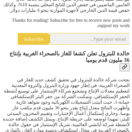
العامين الماضيين في خفض الدين للناتج المحلي بنسبة 10%، وكذلك
خفض قيمة الدين الخارجي لأجهزة الموازنة بنحو 4 مليارات دولار.
Thanks for reading! Subscribe for free to receive new posts and
support my work.
Subscribe
خالدة للبترول تعلن كشفا للغاز بالصحراء الغربية بإنتاج
36 مليون قدم يوميا
نجحت شركة خالدة للبترول في تحقيق كشف جديد للغاز في
الصحراء الغربية، في إطار جهود وزارة البترول والثروة المعدنية
لتعظيم معدلات الإنتاج وتشجيع شركاء الإستثمار على توسيع أنشطة
الحفر الإستكشافي. وتمكنت الشركة من حفر البئر الإستكشافي
جمانة-1، حيث أثبتت التسجيلات الكهربائية وجود شواهد غازية
وأظهرت النتائج معدل إنتاج يقدر بنحو 36 مليون قدم مكعب غاز
يوميا، وجاري إستكمال أعمال الإختبارات وتقييم المخزون المبدئي
للبئر، تمهيدا لوضعه على خريطة الإنتاج. ويمثل الكشف إضافة جديدة
لأنشطة شركة أباتشي العالمية، شريك الإستثمار في حقول خالدة
بالصحراء الغربية في مجال إستكشاف وتنمية موارد الغاز، بالتوازي