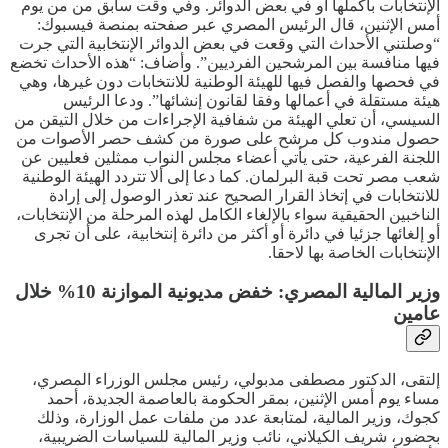
الإنتخابات بأكملها أو في بعض الدوائر. وفي وقت سابق من من يوم
أمس الإثنين، قال الرئيس المصري عبر صفحته بمنصة فيسبوك:
“وصلتني الأحداث التي وقعت في بعض الدوائر الإنتخابية التي جرت
فيها منافسة بين المرشحين الفرديين”. وأضاف: “هذه الأحداث تخضع
في فحصها والفصل فيها للهيئة الوطنية للانتخابات دون غيرها، وهي
هيئة مستقلة في أعمالها وفقا لقانون إنشائها”. ودعا الرئيس
السيسي، أن تعلي الهيئة من شفافية الإجراءات من خلال التيقن من
حصول مندوب كل مرشح على صورة من كشف حصر الأصوات من
اللجنة الفرعية، حتى يأتي أعضاء مجلس النواب ممثلين فعليين عن
شعب مصر تحت قبة البرلمان. كما دعا إلى ألا تتردد الهيئة الوطنية
للانتخابات في إتخاذ القرار الصحيح عند تعذر الوصول إلى إرادة
الناخبين الحقيقية سواء بالإلغاء الكامل لهذه المرحلة من الإنتخابات،
أو إلغائها جزئيا في دائرة أو أكثر من دائرة إنتخابية، على أن تجرى
الإنتخابات الخاصة بها لاحقا.
وزير المالية المصري: خفض مديونية الموازنة 10% خلال
عامين
إلتقى، الدكتور مصطفى مدبولي، رئيس مجلس الوزراء المصري،
مساء يوم أمس الإثنين، بمقر الحكومة بالعاصمة الجديدة، أحمد
كجوك، وزير المالية، لمتابعة عدد من ملفات عمل الوزارة، وذلك
بحضور، شريف الكيلاني، نائب وزير المالية للسياسات الضريبية،