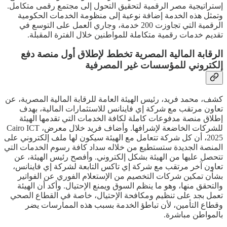
إستراتيجية مصر الرقمية لتحقيق التحول إلى مجتمع رقمى متكامل.
وتمثل هذه الخدمة إضافة نوعية إلى منظومة الخدمات الحكومية
الرقمية التي تجاوزت 200 خدمة، وجاري العمل على التوسع في
تقديم خدمات رقمية متكاملة للمواطنين خلال الفترة المقبلة.
الرقابة المالية المصرية تخطط لإطلاق أول منصة دفع
إلكتروني للمؤسسات غير المصرفية
كشف، محمد فريد، رئيس الهيئة العامة للرقابة المالية المصرية، عن
تعاون مرتقب مع شركة إي فاينانس للاستثمارات المالية، بهدف
إطلاق منصة مدفوعات كاملة لكافة الخدمات التي تقدمها الهيئة
للشركات الخاضعة لإشرافها. وأضاف فريد خلال معرض، Cairo ICT
2025، أن كل شركة تتعامل مع الهيئة سيكون لها ملف إلكتروني على
المنصة الجديدة ستستطيع من خلاله سداد كافة رسوم الخدمات التي
تتحصل عليها من الهيئة بشكل إلكتروني. وأفصح رئيس الهيئة، عن
تعاون آخر مرتقب مع شركة إي تاكس التابعة لشركة إي فاينانس،
بشأن تمكين شركات التخصيم من الإستعلام الفوري عن الفواتير
والتحقق منها، وهو ما ينظم السوق ويمنع الإحتيال. وأكد أن الهيئة
تعمل بجد على تنظيم ومكافحة الإحتيال، خاصة في القطاع الصحي
وقطاع التأمين، لأن تباطؤ الخدمة بسبب هذه الممارسات يضر
بالمواطن مباشرة.