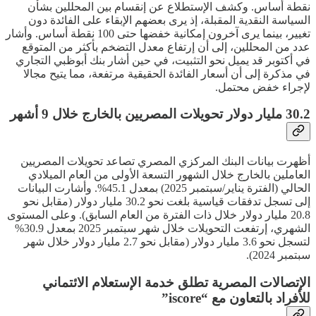
نقطة أساس. وكشف الإستطلاع عن إنقسام بين المحللين بشأن
السياسة النقدية المقبلة، إذ يرى بعضهم الإبقاء على الفائدة دون
تغيير، بينما يرى آخرون إمكانية خفضها حتى 100 نقطة أساس. وأشار
عدد من المحللين، إلى أن إرتفاع معدل التضخم بأكثر من المتوقع
في أكتوبر قد يميل نحو التثبيت، في حين أشار بنك أبوظبي التجاري
في مذكرة إلى أن أسعار الفائدة الحقيقية مرتفعة، مما يتيح مجالا
لإجراء خفض محتمل.
30.2 مليار دولار تحويلات المصريين بالخارج خلال 9 أشهر
أظهرت بيانات البنك المركزي المصري تصاعد تحويلات المصريين
العاملين بالخارج خلال الشهور التسعة الأولى من العام الميلادي
الحالي (الفترة يناير/سبتمبر 2025) بمعدل 45.1%. وأشارت البيانات
إلى تسجل تدفقات قياسية بلغت نحو 30.2 مليار دولار (مقابل نحو
20.8 مليار دولار خلال ذات الفترة من العام السابق). وعلى المستوى
الشهري، إرتفعت التحويلات خلال شهر سبتمبر 2025 بمعدل 30.9%
لتسجل نحو 3.6 مليار دولار (مقابل نحو 2.7 مليار دولار خلال شهر
سبتمبر 2024).
الإتصالات المصرية تطلق خدمة الإستعلام الائتماني
للأفراد بالتعاون مع “iscore”