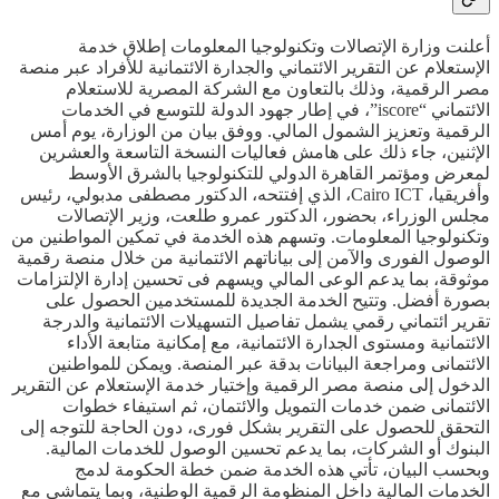
أعلنت وزارة الإتصالات وتكنولوجيا المعلومات إطلاق خدمة
الإستعلام عن التقرير الائتماني والجدارة الائتمانية للأفراد عبر منصة
مصر الرقمية، وذلك بالتعاون مع الشركة المصرية للاستعلام
الائتماني “iscore”، في إطار جهود الدولة للتوسع في الخدمات
الرقمية وتعزيز الشمول المالي. ووفق بيان من الوزارة، يوم أمس
الإثنين، جاء ذلك على هامش فعاليات النسخة التاسعة والعشرين
لمعرض ومؤتمر القاهرة الدولي للتكنولوجيا بالشرق الأوسط
وأفريقيا، Cairo ICT، الذي إفتتحه، الدكتور مصطفى مدبولي، رئيس
مجلس الوزراء، بحضور، الدكتور عمرو طلعت، وزير الإتصالات
وتكنولوجيا المعلومات. وتسهم هذه الخدمة في تمكين المواطنين من
الوصول الفورى والآمن إلى بياناتهم الائتمانية من خلال منصة رقمية
موثوقة، بما يدعم الوعى المالي ويسهم فى تحسين إدارة الإلتزامات
بصورة أفضل. وتتيح الخدمة الجديدة للمستخدمين الحصول على
تقرير ائتماني رقمي يشمل تفاصيل التسهيلات الائتمانية والدرجة
الائتمانية ومستوى الجدارة الائتمانية، مع إمكانية متابعة الأداء
الائتمانى ومراجعة البيانات بدقة عبر المنصة. ويمكن للمواطنين
الدخول إلى منصة مصر الرقمية وإختيار خدمة الإستعلام عن التقرير
الائتمانى ضمن خدمات التمويل والائتمان، ثم استيفاء خطوات
التحقق للحصول على التقرير بشكل فورى، دون الحاجة للتوجه إلى
البنوك أو الشركات، بما يدعم تحسين الوصول للخدمات المالية.
وبحسب البيان، تأتي هذه الخدمة ضمن خطة الحكومة لدمج
الخدمات المالية داخل المنظومة الرقمية الوطنية، وبما يتماشى مع