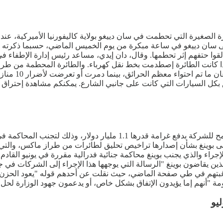
لصغيرة التي تحطمت في سان دييغو بولاية كاليفورنيا الأميركية، عند
فى سان دييغو في ساعة مبكرة من يوم الخميس الماضي، حسبما ذكرته
لقوا حتفهم إثر تحطمها. وقال، دان إيدي، مساعد رئيس إدارة الإطفاء ف
إذا كانت الطائرة إصطدمت بخط نقل كهرباء. والطائرة المحطمة من ط
بالمدينة الوا
ل السيارات التي كانت على جانبي الشارع. يمكنكم مشاهدة إحتراق ج
لإجراء والذي يجنب بوينغ محاكمة جنائية فدرالية مقررة في يونيو القادم
ين يقاضون بوينغ "الرسالة التي يوجهها هذا الإجراء إلى الشركات في جمي
 رغبتهم في طي صفحة الماضي، حيث نقلت عن أحدهم قوله "يعود الحزن 
ليو