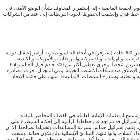
يوم الجمعة الماضية - إلى إستمرار المخاوف بشأن الوضع الأمني في
خطأ فني. وإنضمت الخطوط الجوية البريطانية إلى عدد من الشركات
قالت وكالة الإتحاد الأوروبي للتعاون في مجال العدالة الجنائية (يوروجست)، في بيان، أن السلطات الأوروبية والأمريكية والكندية أوقفت أكثر من 300 خادم (سيرفر) في أنحاء العالم وأصدرت أوامر إعتقال دولية
رنسية والهولندية والدنمركية والبريطانية والأمريكية والكندية،
الأسبوع الماضي، ضد أخطر أنواع البرمجيات الخبيثة في العالم والمتورطين فيها. وتم تحديد هوية أكثر من 30 مشتبها ووجهت إتهامات جنائية لعشرين شخصا. وجرى تعطيل أكثر من 300 خادم حول العالم و650
ذه الإجراءات في أعقاب جهود بذلت في مايو 2024، والتي كانت أكبر عملية على الإطلاق ضد شبكات الأنشطة الخبيثة. وفي المجمل، جرت مصادرة
21.2 مليون يورو خلال العملية التي بدأت في عام 2024. ويخضع عدد من المشتبه بهم الرئيسيين في عمليات البرمجيات الخبيثة لملاحقات دولية ومحلية. وستدرج السلطات الألمانية 18 منهم على قائمة الإتحاد
مح لمنظمات الإغاثة العاملة في القطاع المحاصر بالبقاء
أن إسرائيل قد تتراجع عن خططها الرامية إلى إحكام السيطرة على
. وتتهم إسرائيل حماس بسرقة المساعدات وتحويلها لصالحها، إلا أن
ء كسلاح، وأنها تنتهك المبادئ الإنسانية ولن تكون فعالة. ومنعت
ى إلى غزة على مدار ما يقترب من 3 أشهر، مما أدى إلى تفاقم الأزمة الإنسانية التي يعاني منها أكثر من مليوني فلسطيني في القطاع المدمر.