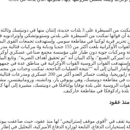
أعلنت وزارة الدفاع الروسية، يوم أمس السبت، أن القوات الروسية تمكنت من السي
. وقالت وزارة الدفاع الروسية أن قواتها تمكنت من السيطرة على بلدتي وستوبوتشكي
 تحرير قرية لوكنيا في مقاطعة سومي. وإستهدفت تجمعات القوى البشر
الدقة ومركبات جوية دون طيار على مؤسسة مجمع صناعي عسكري أوكرا
 أميركي الصنع"، واكد البيان أنه "تم تحقيق أهداف الضربة". وتابع ال
شار البيان إلى أنه ""نتيجة العمليات الناجحة، تمكنت وحدات من مجم
وإستهدفت القوات الروسية القوات الأوكرانية في مناطق 
 الروسية على بلدة نوفايا بولتافكا في دونيتسك، مشيرة إلى أنها كبدت
 بلدة رادكوفكا في مقاطعة خاركيف.
منذ عقود
مالية تقف في "أقوى موقف إستراتيجي" لها منذ عقود، حيث ضاعفت بيو