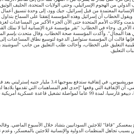
لدولي من الهجوم الإسرائيلي، وحتى الولايات المتحدة، الحليف الوثيق
ئيس مؤسسة غزة الإنسانية المعتمدة من قبل إسرائيل، جيك وود، إلى وحدة تنسيق
يقول الخطاب أن إسرائيل وهذه المؤسسة إتفقتا على السماح بتداول وتوز
ة. وقدمت وكالات الأمم المتحدة حتى الآن الجزء الأكبر من المساعدات
لأخرى. وجاء في الخطاب: "تقر مؤسسة غزة الإنسانية أننا لا نملك القدرة ا
في هذا المجال". وأكدت المؤسسة صحة الخطاب. وقال متحدث بإسم الم
فإنها قالت أن المؤسسة ستواصل الدعوة لتوسيع نطاق المساعدات إلى 
ية التعليق على الخطاب، وأحالت طلب التعليق من جانب "أسوشيتد برس"
ات التعليق.
أعلنت المملكة المتحدة التنازل عن السيادة على جزر تشاغو
ن الإتفاقية التي وقعها "إحدى أهم المساهمات التي تقدمها بلادها لعلاق
تركة هناك، مقابل 101 مليون إسترليني سنويا.
لسودان، يوم أمس السبت، وفاة 13 شخصا بالجوع بمعسكر "قاقا" للاجئين السودانيين بتشاد خلال 