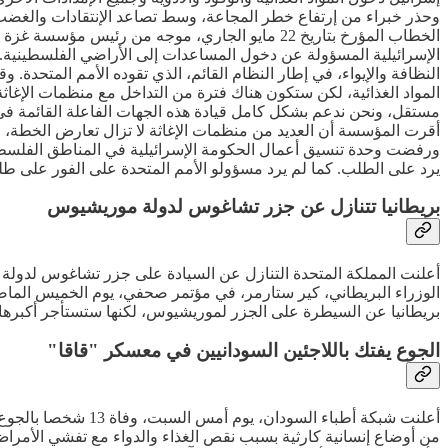
وحذر خبراء من إرتفاع خطر المجاعة، وسط تصاعد الإنتقادات والغضب ا
الخطاب المؤرخ بتاريخ 22 مايو الجاري، موجه من ر
الإسرائيلية المسؤولة عن دخول المساعدات إلى الأراضي الفلسطينية. و
النظافة والإيواء، في إطار النظام القائم، الذي تقوده الأمم المتحد
المواد الغذائية، لكن ستكون هناك فترة من التداخل مع منظمات الإغاثة ا
مستقل، ونحن ندعم بشكل كامل قيادة هذه الجهات الفاعلة القائمة 
أقرت المؤسسة أن العديد من منظمات الإغاثة لا تزال تعارض الخطة، 
ورفضت وحدة تنسيق أعمال الحكومة الإسرائيلية في المناطق الفلسطين
يرد على الطلب. كما لم يرد مسؤولو الأمم المتحدة على الفور على طلب
بريطانيا تتنازل عن جزر تشاغوس لدولة موريشيوس
الوزراء البريطاني، كير ستارمر، في مؤتمر صحفي، يوم الخميس الماضي، أ
بريطانيا عن السيطرة على الجزر لموريشيوس، لكنها ستستأجر أكبرها، دييغو غارسيا، لمدة 99 عاما لمواصلة تشغيل قاعدة عسكرية أمريكية - بريطانية مش
الجوع يفتك باللاجئين السودانيين في معسكر "قاقا"
أعلنت شبكة أطباء ا