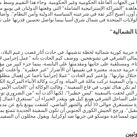
 من الجهات الفاعلة الحكومية وغير الحكومية. وجاء هذا التقييم وسط م
ة "الشراكة الإستراتيجية الشاملة" التي وقعتها الدولتان في يونيو من 
غ أون، أصبح أكثر ثقة في شرعيته السياسية الدولية وأمن النظام". وأ
ولايات المتحدة في شمال شرق آسيا بينما تواصل تحسين قدرتها على تهد
 الشمالية"
ة كورية شمالية لحظة تدشينها، في حادث أثار غضب زعيم البلاد، كيم 
ن الشمالي الشرقي في تشونغجين. ووصف كيم الحادث بأنه "عمل إجرامي لا
اء، ومستلقية على جانبها ومقدمتها على اليابسة، بينما جزء كبير من م
ة حربية جديدة، معتبرة في تقييمها أن الأضرار "غير خطيرة". وأعلنت 
لال توازنها". وإعتبر كيم الحادث "عملا إجراميا ناجما عن إهمال مطلق
وأن السفينة تركت مائلة في المياه. وذكرت وكالة الأنباء المركزية ال
، لم تكن هناك ثقوب في قاع السفينة". وقالت الوكالة أن "الجانب الأ
 التي لحقت بالسفينة "ليس خطيرا"، لكنها أكدت أنه "من الضروري توضي
ى الساحل الشرقي هونغ كيل هو. ويقدر الخبراء أن "تستغرق أعمال إع
مقبل". ورجح الجيش الكوري الجنوبي أن تكون السفينة الجديدة تتمتع
جنود لمساعدة موسكو في حربها ضد أوكرانيا. ويقول محللون أن السفينة 
ثيين