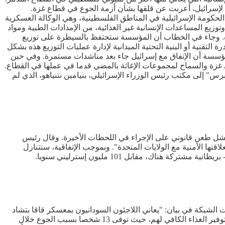
 لإسرائيل، أعربت عن قلقها بشأن أزمة الجوع في قطاع غزة.
 أعمال الحكومة الإسرائيلية في المناطق الفلسطينية، وهي الوكالة العسكرية
يع المساعدات الإنسانية غير الغذائية، من الإمدادات الطبية ومواد
 لغزة. وجاء في الخطاب أن المؤسسة ستحتفظ بالسيطرة على توزيع
لتقنية أو البنية التحتية الميدانية لإدارة عمليات التوزيع هذه بشكل
ؤسسة أن الإتفاق مع إسرائيل جاء بعد مناشدات مستمرة. وفي حين
غزة والسماح لمجموعات الإغاثة بالمضي قدما في عملها في القطاع.
 إلى مكتب رئيس الوزراء الإسرائيلي، بنيامين نتنياهو، الذي لم
س لدولة موريشيوس، في إتفاقية ستدفع بموجبها 3.4 مليار جنيه إسترليني بعد فشل طعن قانوني على الإجراء في اللحظات الأخيرة. وقال رئيس
تها الأمنية مع الولايات المتحدة". وبموجب الإتفاقية، ستتنازل
الأسبوع الماضي. وقالت الشبكة في بيان: "يعاني اللاجئون السودانيون بمعسكر قاقا بتشاد
من أوضاع إنسانية كارثية بسبب نقص الغذاء والدواء مع تفشي الأمراض بسبب تجاهل المنظمات الدولية والإنسانية للاجئين بالمعسكر، وعدم توفير الغذاء الكافي لهم، حيث توفى 13 شخصا بسبب الجوع خلال