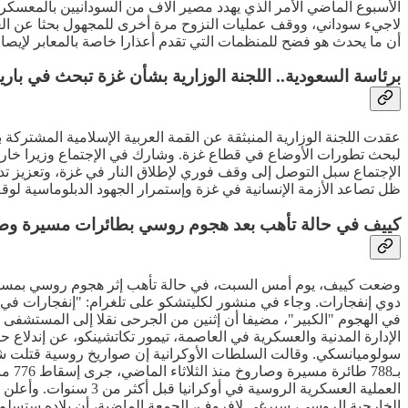
لاجيء سوداني، ووقف عمليات النزوح مرة أخرى للمجهول بحثا عن الغذاء
أن ما يحدث هو فضح للمنظمات التي تقدم أعذارا خاصة بالمعابر لإيص
برئاسة السعودية.. اللجنة الوزارية بشأن غزة تبحث في بار
عقدت اللجنة الوزارية المنبثقة عن القمة العربية الإسلامية المشترك
لبحث تطورات الأوضاع في قطاع غزة. وشارك في الإجتماع وزيرا خارجية
الإجتماع سبل التوصل إلى وقف فوري لإطلاق النار في غزة، وتعزيز تدف
ظل تصاعد الأزمة الإنسانية في غزة وإستمرار الجهود الدبلوماسية لوق
كييف في حالة تأهب بعد هجوم روسي بطائرات مسيرة وص
وضعت كييف، يوم أمس السبت، في حالة تأهب إثر هجوم روسي بمسيرات 
في الهجوم "الكبير"، مضيفا أن إثنين من الجرحى نقلا إلى المستشفى بي
الإدارة المدنية والعسكرية في العاصمة، تيمور تكاتشينكو، عن إ
سولوميانسكي. وقالت السلطات الأوكرانية إن صواريخ روسية قتلت شخص
بـ88
الخارجية الروسي، سيرغي لافروف، الجمعة الماضية، أن بلاده ستسلم أوكر