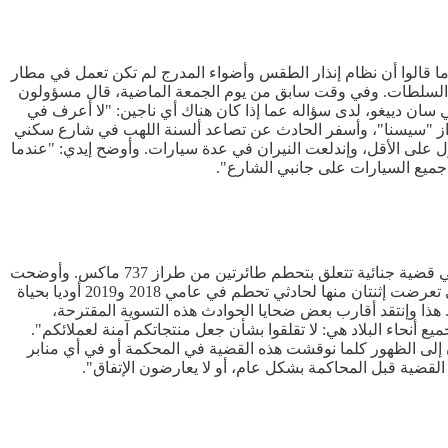
ما قالوا أن نظام إنذار الطقس وأضواء المدرج لم تكن تعمل في مطار
 السلطات. وفي وقت سابق من يوم الجمعة الماضية، قال مسؤولون
ي سان دييغو، لدى سؤاله عما إذا كان هناك أي ناجين: "لا أعرف في
راز "سيسنا"، وأسفر الحادث عن تصاعد ألسنة اللهب في شارع سكني
قعة غربي الولايات المتحدة. وذكرت إدارة الإطفاء أنه سرعان ما تم احتواء معظم الحرائق، بينما دمرت أو تعرضت لأضرار 10 منازل على الأقل، وإندلعت النيران في عدة سيارات. وأوضح إيدي: "عندما
ميع السيارات على جانبي الشارع".
قالت وزارة العدل الأميركية أنها توصلت إلى إتفاق مبدئي مع بوينغ يسمح للشركة بدفع غرامة قدرها 1.1 مليار دولار، وذلك لتجنب المحاكمة في قضية جنائية تتعلق بتحطم طائرتين من طراز 737 ماكس. وأوضحت
وزارة العدل أن هذا "الإتفاق المبدئي" يسقط التهمة الجنائية الموجهة إلى بوينغ بشأن إصدارها تراخيص تحليق لطائرات من طراز ماكس، والتي تعرضت إثنتان منها لحادثي تحطم في عامي 2018 و2019 أوديا بحياة
. هذا وإنتقد أقارب بعض ضحايا الحوادث هذه التسوية المقترحة،
ع أنحاء البلاد هي: لا تقلقوا بشأن جعل منتجاتكم آمنة لعملائكم".
إلى الظهور كلما نوقشت هذه القضية في المحكمة أو في أي منابر