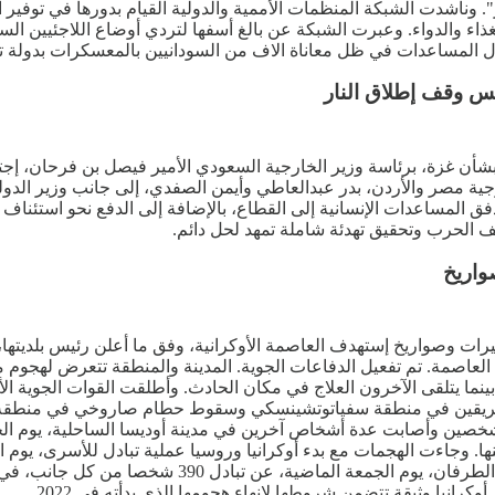
 والدواء. وعبرت الشبكة عن بالغ أسفها لتردي أوضاع اللاجئيين السودا
ال المساعدات في ظل معاناة الاف من السودانيين بالمعسكرات بدولة ت
يس وقف إطلاق النار
ة بشأن غزة، برئاسة وزير الخارجية السعودي الأمير فيصل بن فرحان، إج
 مصر والأردن، بدر عبدالعاطي وأيمن الصفدي، إلى جانب وزير الدولة 
ق المساعدات الإنسانية إلى القطاع، بالإضافة إلى الدفع نحو استئناف
ف الحرب وتحقيق تهدئة شاملة تمهد لحل دائم.
واريخ
وصواريخ إستهدف العاصمة الأوكرانية، وفق ما أعلن رئيس بلديتها، 
نما يتلقى الآخرون العلاج في مكان الحادث. وأطلقت القوات الجوية الأ
ندلاع حريقين في منطقة سفياتوتشينسكي وسقوط حطام صاروخي في من
ين وأصابت عدة أشخاص آخرين في مدينة أوديسا الساحلية، يوم الجمعة
7 طائرة مسيرة وصاروخ منذ الثلاثاء الماضي، جرى إسقاط 776 منها. وجاءت الهجمات مع بدء أوكرانيا ورو
العملية العسكرية الروسية في أوكرانيا قبل أكثر من 3 
انيا وثيقة تتضمن شروطها لإنهاء هجومها الذي بدأته في 2022.