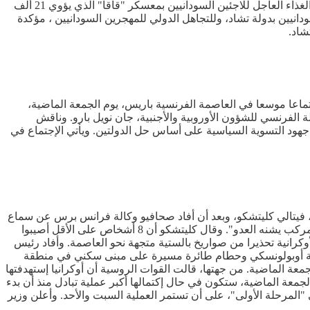
الأسبوع الماضي الأمر الذي يهدد مصير آلاف من السودانيين بالمعسكر". وناشدت الشبكة المنظمات الأممية والدولية القيام بدورها في توفير الغذاء العاجل للاجئين السودانيين بمعسكر "قاقا" الذي يؤوي 21 ألف
نيين بدولة تشاد، وللتجاهل الدولي للمهجرين السودانيين ، مؤكدة
شاد.
تماعا موسعا في العاصمة الفرنسية باريس، يوم الجمعة الماضية،
الفرنسي للشؤون الأوروبية والأجنبية، جان نويل بارو. وناقش
 جهود التسوية السياسية على أساس حل الدولتين. ويأتي الإجتماع في
فيتالي كليتشكو، وبعد أن أفاد صحافيو وكالة فرانس برس عن سماع
دوي إنفجارات. وجاء في منشور لكليتشكو على تلغرام: "إنفجارات في العاصمة. تم تفعيل الدفاعات الجوية. المدينة والمنطقة تتعرض لهجوم مركب يشنه العدو". وقال كليتشكو أن 8 أشخاص على الأقل أصيبوا
وكرانية تحذيرا من صواريخ بالستية متجهة نحو العاصمة. وأفاد رئيس
طقة أوبولونسكي وحطام طائرة مسيرة على مبنى سكني في منطقة
 الماضية. من جهتها، قالت القوات الروسية أن أوكرانيا إستهدفتها
سيا عملية تبادل للأسرى، يوم الجمعة الماضية، ستكون في حال إكتمالها أكبر عملية تبادل منذ أن بدء
سنوات. وأعلن الطرفان، يوم الجمعة الماضية، عن تبادل 390 شخصا من كل جانب، في "المرحلة الأولى"، على أن تستمر العملية السبت والأحد. وأعلن وزير