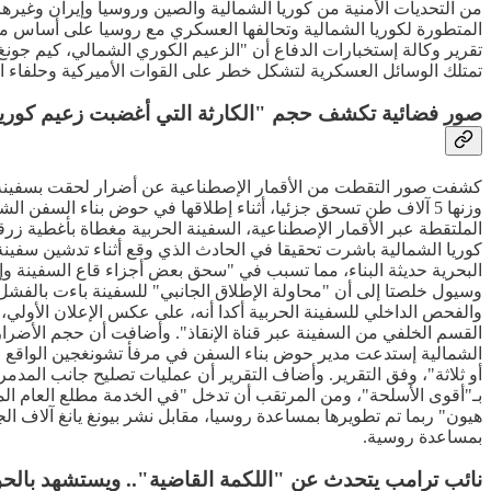
من التحديات الأمنية من كوريا الشمالية والصين وروسيا وإيران وغيرها
المتطورة لكوريا الشمالية وتحالفها العسكري مع روسيا على أساس معاهد
تقرير وكالة إستخبارات الدفاع أن "الزعيم الكوري الشمالي، كيم جون
تمتلك الوسائل العسكرية لتشكل خطر على القوات الأميركية وحلفاء ال
صور فضائية تكشف حجم "الكارثة التي أغضبت زعيم كوريا
كشفت صور التقطت من الأقمار الإصطناعية عن أضرار لحقت بسفينة حربي
وزنها 5 آلاف طن تسحق جزئيا، أثناء إطلاقها في حوض بناء السف
الملتقطة عبر الأقمار الإصطناعية، السفينة الحربية مغطاة بأغطية زرق
كوريا الشمالية باشرت تحقيقا في الحادث الذي وقع أثناء تدشين سفين
البحرية حديثة البناء، مما تسبب في "سحق بعض أجزاء قاع السفينة وإخت
وسيول خلصتا إلى أن "محاولة الإطلاق الجانبي" للسفينة باءت بالفشل، 
والفحص الداخلي للسفينة الحربية أكدا أنه، على عكس الإعلان الأولي
القسم الخلفي من السفينة عبر قناة الإنقاذ". وأضافت أن حجم الأضرار
الشمالية إستدعت مدير حوض بناء السفن في مرفأ تشونغجين الواقع عل
بـ"أقوى الأسلحة"، ومن المرتقب أن تدخل "في الخدمة مطلع العام ال
هيون" ربما تم تطويرها بمساعدة روسيا، مقابل نشر بيونغ يانغ آلاف ال
بمساعدة روسية.
نائب ترامب يتحدث عن "اللكمة القاضية".. ويستشهد بالحو