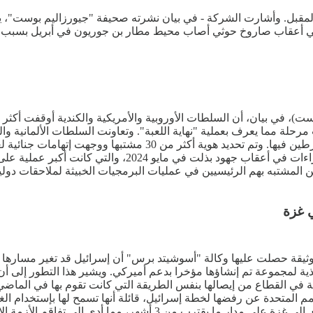
و المقبل. وأشارت الشركة - في بيان نشرته صحيفة "جيورزاليم بوست"، 
ل في أعقاب صاروخ حوثي أصاب محيط مطار بن جوريون في أبريل بسبب 
 مرحلة مما يعرف بعملية "نهاية اللعبة". وتعاونت السلطات الألمانية والف
نطاقا ومصادرة عملات مشفرة بقيمة 3.5 مليون يورو. وتأتي ه
 غزة
ة حصلت عليها وكالة "أسوشيتد برس" أن إسرائيل قد تغير مسارها وتس
غذية لمجموعة تم إنشاؤها مؤخرا بدعم أميركي. ويشير هذا التطور إلى 
لة في القطاع من إيصالها بنفس الطريقة التي كانت تقوم بها في الماضي
 المتحدة عن رفضها لخطة إسرائيل، قائلة أنها تسمح لها بإستخدام الغذا
إسرائيل دخول المواد الغذائية والوقود والأدوية وجميع الإمدادات الأخر