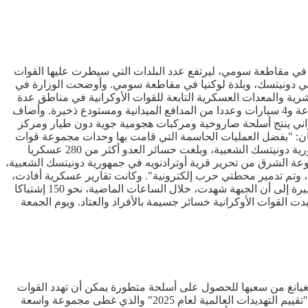
طرة على 3 بلدات جديدة، إثنتان منها في دونيتسك وثالثة في مقاطعة سومي، ليرتفع عدد البلدات التي سيطرت عليها القوات
 وأوترادنويه في دونيتسك، وبلدة لوكنيا في مقاطعة سومي. وأوضحت الوزارة في
ية والمعدات العسكرية التابعة للقوات الأوكرانية في مناطق عدة
في مقاطعة سومي ومقاطعة خاركوف". وأشار البيان إلى أن خسائر القوات الأوكرانية بلغت أكثر من 155 جنديا ودبابة و4 مركبات قتالية مدرعة و4 سيارات وعددا من المدافع الميدانية ومستودع ذخيرة. وأضاف
ني ينتج أسلحة صاروخية ومركبات هجومية جوية دون طيار ومركز
بيان: "بفضل العمليات الحاسمة التي قامت بها وحدات مجموعة قوات
الجنوب، تم تحرير بلدة وستوبوتشكي في جمهورية دونيتسك الشعبية، وإستهدفت القوات الروسية القوات الأوكرانية في مناطق عدة في جمهورية دونيتسك الشعبية، وبلغت خسائر العدو أكثر من 280 عسكريا
وعة الشرق من تحرير قرية أوترادنويه في جمهورية دونيتسك الشعبية،
عدة مقاطعة زابوريجيا، وبلغت خسائر العدو أكثر من 200 عسكري ومدرعات قتالية، وتم تدمير محطتي حرب إلكترونية". وكانت تقارير عسكرية أفادت،
يوم أمس السبت، بأن القوات الروسية حققت تقدما بالقرب من 3 بلدات في مقاطعة دونيتسك، وهي بوبوفي يار، وداتشنه، ورومانيفتسي، مشيرة إلى أن الجبهة شهدت، خلال الساعات الماضية، نحو 150 إشتباكا
 القوات الأوكرانية خسائر جسيمة بالأفراد والعتاد. ويوم الجمعة
نغيانغ من سعيها للحصول على أسلحة متطورة يمكن أن تهدد القوات
الأميركية وحلفاءها في شمال شرق آسيا، والبر الأميركي. وقدمت وكالة إستخبارات الدفاع، التابعة لوزارة الدفاع الأميركية، التحليل في إطار "تقييم التهديدات العالمية لعام 2025" والذي غطى مجموعة واسعة