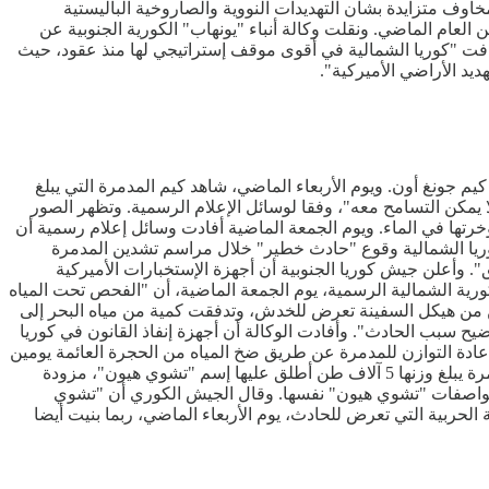
خاوف متزايدة بشأن التهديدات النووية والصاروخية الباليستية
العام الماضي. ونقلت وكالة أنباء "يونهاب" الكورية الجنوبية عن
ضافت "كوريا الشمالية في أقوى موقف إستراتيجي لها منذ عقود، حيث
يد الأراضي الأميركية".
جونغ أون. ويوم الأربعاء الماضي، شاهد كيم المدمرة التي يبلغ
 يمكن التسامح معه"، وفقا لوسائل الإعلام الرسمية. وتظهر الصور
ؤخرتها في الماء. ويوم الجمعة الماضية أفادت وسائل إعلام رسمية أن
كوريا الشمالية وقوع "حادث خطير" خلال مراسم تشدين المدمرة
". وأعلن جيش كوريا الجنوبية أن أجهزة الإستخبارات الأميركية
كورية الشمالية الرسمية، يوم الجمعة الماضية، أن "الفحص تحت المياه
يمن من هيكل السفينة تعرض للخدش، وتدفقت كمية من مياه البحر إلى
ح سبب الحادث". وأفادت الوكالة أن أجهزة إنفاذ القانون في كوريا
ادة التوازن للمدمرة عن طريق ضخ المياه من الحجرة العائمة يومين
أو ثلاثة"، وفق التقرير. وأضاف التقرير أن عمليات تصليح جانب المدمرة ستستغرق حوالى 10 أيام. والشهر الماضي، كشفت بيونغ يانغ عن مدمرة يبلغ وزنها 5 آلاف طن أطلق عليها إسم "تشوي هيون"، مزودة
 بمواصفات "تشوي هيون" نفسها. وقال الجيش الكوري أن "تشوي
الحربية التي تعرض للحادث، يوم الأربعاء الماضي، ربما بنيت أيضا