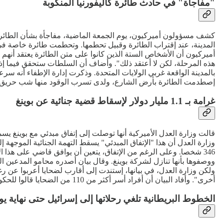
"مفاجأة" في حادث طائرة كاليفورنيا المنكوبة
كشف مسؤولون أميركيون، يوم الجمعة الماضية، مفاجأة بشأن الطائرة ا
المدينة، عند إقتراب الطائرة وقبيل تحطمها. وتحطمت طائرة خاصة 
أميركيون أن الأشخاص الستة الذين كانوا على متن الطائرة يعتقد أنهم 
هذه المرحلة، لكن لا أعتقد ذلك". وأضاف أن السلطات ستحقق فيما 
إصطدمت الطائرة بأرض الشارع، ولدى تسرب الوقود منها شب حريق بك
غرامة بـ 1.1 مليار دولار لإسقاط قضية جنائية عن بوينغ
346 شخصا. وعلى الرغم من الإتفاق، يتعين أن يوافق قاضي على هذا ا
ووصفوها بأنها تنازل لشركة بوينغ. وقال بيان أصدره محامو المدعين الذ
ولكن وزارة العدل، في بيانها، إستندت إلى أقارب لضحايا أعربوا عن
أخرى". وأفاد البيان أن أفراد أسر أكثر من 110 من الضحايا قالوا للحكومة "أنهم إما يؤيدون الإتفاق بشكل خاص، أو يدعمون جهود الوزارة لحل القضية قبل المحاكمة بشكل عام، أو لا يعارضون الإتفاق".
الخطوط البريطانية تلغي رحلاتها إلى إسرائيل حتى نهاية يو