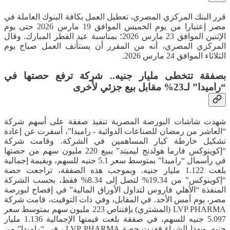
قرر البنك المركزي المصري، تعطيل العمل بكافة البنوك العاملة في
مصر إعتبارا من يوم الخميس الموافق 19 مارس 2026 حتى يوم
الإثنين الموافق 23 مارس 2026؛ بمناسبة عيد الفطر المبارك. وقال
المركزي المصري، أنه من المقرر أن يستأنف العمل صباح يوم
الثلاثاء الموافق 24 مارس 2026.
بصفقة تتخطى مليار جنيه.. شركة ترفع حصتها في
“راميدا” لـ23% مقابل بيع جزئي لأخرى
شهدت شاشات البورصة المصرية تنفيذ صفقة على أسهم شركة
“العاشر من رمضان للصناعات الدوائية - راميدا”، أسفرت عن إعادة
تشكيل خارطة كبار المساهمين في الشركة. وقامت شركة
“إكوينوكس فارما هولدنج ليميتد” ببيع 220 مليون سهم من حصتها
في رأسمال “راميدا” بمتوسط سعر 5.1 جنيه للسهم، وبقيمة إجمالية
بلغت 1.122 مليار جنيه. وبموجب هذه الصفقة، تراجعت حصة
“إكوينوكس” من 19.34% لتصل إلى 8.34% فقط، بحسب الشركة
المنفذة “الأهلي فاروس لتداول الأوراق المالية” في إفصاح لبورصة
مصر، يوم أمس الأحد. في المقابل، وفي ذات التوقيت، قامت شركة
LVP PHARMA (المشتري) بإقتناص 223 مليون سهم بمتوسط سعر
5.097 جنيه للسهم، في صفقة بلغت قيمتها الإجمالية 1.136 مليار
جنيه. وبهذا الشراء قفزت حصة LVP PHARMA ، في “راميدا” من