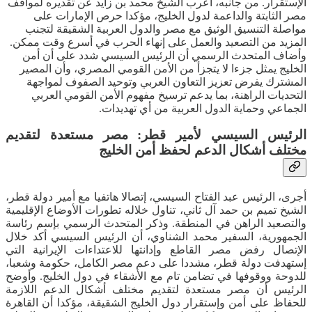
الإستقرار. من جانبه، أعرب الشيخ محمد بن زايد عن تقديره لمواقف
مصر الثابتة والداعمة لدول الخليج، مؤكدا حرص الإمارات على
مواصلة التنسيق الوثيق مع مصر والدول العربية الشقيقة لتجنب
المزيد من التصعيد والعمل على إنهاء الحرب في أسرع وقت ممكن.
وأضاف المتحدث الرسمي أن الرئيس السيسي شدد على أن أمن
الخليج يمثل جزءا لا يتجزأ من الأمن القومي المصري، وأن المصير
المشترك يفرض تعزيز التعاون العربي وتوحيد الصفوف لمواجهة
التحديات الراهنة، بما يدعم ترسيخ مفهوم الأمن القومي العربي
الجماعي وحماية الدول العربية من أي تهديدات.
الرئيس السيسي لأمير قطر: مصر مستعدة لتقديم
مختلف أشكال الدعم لحفظ أمن الخليج
أجرى، الرئيس عبد الفتاح السيسي، إتصالا هاتفيا مع أمير دولة قطر،
الشيخ تميم بن حمد آل ثاني، تناول خلاله تطورات الأوضاع الإقليمية
والتصعيد الراهن في المنطقة. وذكر المتحدث الرسمي بإسم رئاسة
الجمهورية، السفير محمد الشناوي، أن الرئيس السيسي أكد خلال
الإتصال رفض مصر القاطع وإدانتها للاعتداءات الإيرانية التي
إستهدفت دولة قطر، مشددا على دعم مصر الكامل، حكومة وشعبا،
للدوحة ووقوفها في تضامن تام مع الأشقاء في دول الخليج. وأوضح
الرئيس أن مصر مستعدة لتقديم مختلف أشكال الدعم اللازمة
للحفاظ على أمن وإستقرار دول الخليج الشقيقة، مؤكدا أن القاهرة