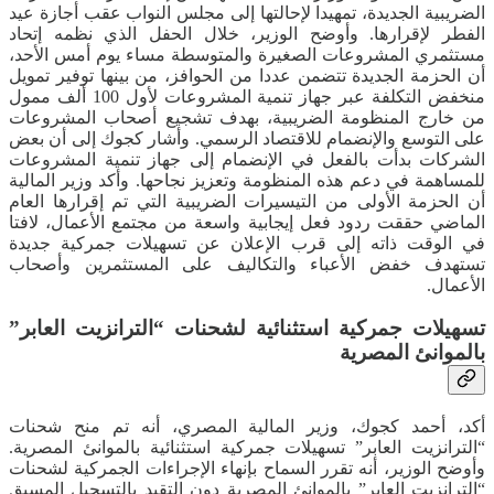
الضريبية الجديدة، تمهيدا لإحالتها إلى مجلس النواب عقب أجازة عيد
الفطر لإقرارها. وأوضح الوزير، خلال الحفل الذي نظمه إتحاد
مستثمري المشروعات الصغيرة والمتوسطة مساء يوم أمس الأحد،
أن الحزمة الجديدة تتضمن عددا من الحوافز، من بينها توفير تمويل
منخفض التكلفة عبر جهاز تنمية المشروعات لأول 100 ألف ممول
من خارج المنظومة الضريبية، بهدف تشجيع أصحاب المشروعات
على التوسع والإنضمام للاقتصاد الرسمي. وأشار كجوك إلى أن بعض
الشركات بدأت بالفعل في الإنضمام إلى جهاز تنمية المشروعات
للمساهمة في دعم هذه المنظومة وتعزيز نجاحها. وأكد وزير المالية
أن الحزمة الأولى من التيسيرات الضريبية التي تم إقرارها العام
الماضي حققت ردود فعل إيجابية واسعة من مجتمع الأعمال، لافتا
في الوقت ذاته إلى قرب الإعلان عن تسهيلات جمركية جديدة
تستهدف خفض الأعباء والتكاليف على المستثمرين وأصحاب
الأعمال.
تسهيلات جمركية استثنائية لشحنات “الترانزيت العابر”
بالموانئ المصرية
أكد، أحمد كجوك، وزير المالية المصري، أنه تم منح شحنات
“الترانزيت العابر” تسهيلات جمركية استثنائية بالموانئ المصرية.
وأوضح الوزير، أنه تقرر السماح بإنهاء الإجراءات الجمركية لشحنات
“الترانزيت العابر” بالموانئ المصرية دون التقيد بالتسجيل المسبق