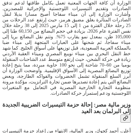
الوزارة أن كافة الجهات المعنية تعمل بكامل طاقتها لدعم تدفق
الصادرات وتقديم التيسيرات اللوجستية والإجرائية للمصدرين.
وأشارت الوزارة إلى أن ميناء سفاجا أصبح مسارا بديلا لنقل
الصادرات المتأثرة بغلق مضيق هرمز، حيث إرتفع عدد الرحلات من
25 رحلة خلال الفترة من 1 إلى 15 مارس 2025 إلى 38 رحلة خلال
نفس الفترة عام 2026، بزيادة في حجم البضائع من 60,150 طنا إلى
105,000 طن، بمعدل نمو يقارب 75%. وتتم نقل البضائع بريا إلى
ميناء سفاجا، ثم شحنها على العبارات المتجهة إلى ميناء ضبا
بالمملكة العربية السعودية، قبل توزيعها على أسواق الخليج. كما شهد
خط النقل البحري بين ميناء نويبع المصري وميناء العقبة الأردني
زيادة في حركة الشحن، حيث إرتفع متوسط عدد الشاحنات المنقولة
يوميا من 60–70 شاحنة إلى نحو 100 حاوية مبردة، مما يتيح إعادة
توزيع البضائع المصرية إلى الأسواق الإقليمية. وأوضحت الوزارة أن
أبرز السلع المنقولة تشمل الخضروات والفواكه الطازجة، وبعض
البضائع التي يتم إعادة تصديرها ضمن تجارة الترانزيت، مؤكدة مرونة
منظومة التجارة الخارجية المصرية في التعامل مع المتغيرات
اللوجستية ودعم إستمرار حركة الصادرات.
وزير مالية مصر: إحالة حزمة التيسيرات الضريبية الجديدة
إلى البرلمان بعد العيد
أعلن، أحمد كجوك، وزير المالية، الانتهاء من إعداد حزمة التيسيرات