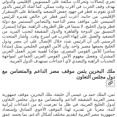
تجري إتصالات وتحركات مكثفة على المستويين الإقليمي والدولي
بهدف وقف الحرب في أقرب وقت ممكن. كما أشاد الرئيس بالدور
الذي تقوم به قطر في جهود خفض التصعيد والحفاظ على الإستقرار
الإقليمي. من جانبه، أعرب أمير قطر عن خالص تقديره للرئيس
السيسي على مواقف مصر الداعمة والتضامن المستمر مع دولة
قطر ودول الخليج، لا سيما في ظل الظروف الراهنة، مؤكدا إستمرار
التنسيق بين الدوحة والقاهرة والدول الشقيقة لتجنب المزيد من
التصعيد والعمل على إنهاء الحرب في أسرع وقت. وأشار المتحدث
الرسمي إلى أن الرئيس شدد خلال الإتصال على أن مصر ودول
الخليج يجمعها مصير واحد، وأن الأمن القومي الخليجي يمثل إمتدادا
مباشرا للأمن القومي المصري، مؤكدا أهمية تعزيز العمل العربي
المشترك وتفعيل مفهوم الأمن القومي العربي الجماعي لمواجهة
التحديات الراهنة والتصدي لأي اعتداءات تستهدف الدول العربية.
ملك البحرين يثمن موقف مصر الداعم والمتضامن مع
دول مجلس التعاون
ثمن، الملك حمد بن عيسى آل خليفة، ملك البحرين، موقف جمهورية
مصر العربية الشقيقة الداعم والمتضامن مع دول مجلس التعاون
لدول الخليج العربية، في ظل ما تعرضت له من اعتداءات إيرانية
آثمة، معربا عن تقديره لهذا الموقف الأخوي الصادق وإستعداد
جمهورية مصر العربية لتقديم مختلف أشكال الدعم، بما يجسد عمق