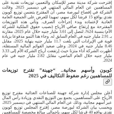
إقترحت شركة مدينة مصر للإسكان والتعمير، توزيعات نقدية على
المساهمين عن العام المالي المنتهي في ديسمبر 2025. وقالت
الشركة في إفصاح لبورصة مصر، أن المقترح يتضمن توزيع كوبون
نقدي بواقع 15 قرشا لكل سهم، تمهيدا للعرض على الجمعية العامة
العادية لإعتماده وبدء إجراءات الصرف. وتأتي هذه التوزيعات
المقترحة مع إرتفاع صافي الأرباح (نصيب حقوق الملكية للشركة
الأم) بنسبة 24%، لتصل إلى 3.61 مليار جنيه خلال عام 2025، مقارنة
بـ 2.91 مليار جنيه في العام السابق له. وجاء هذا النمو مدفوعا بزيادة
قوية في الإيرادات التي بلغت 11.7 مليار جنيه بنهاية 2025، مقابل
8.46 مليار جنيه في 2024. وعلى صعيد القوائم المالية المستقلة،
أظهرت الشركة أداء متزنا حيث إرتفعت أرباح الشركة الأم إلى 3.33
مليار جنيه خلال العام الماضي، مقابل 2.82 مليار جنيه في عام
2024.
كوبون وأسهم مجانية.. “جهينة” تقترح توزيعات
للمساهمين رغم ضغوط التكاليف في 2025
أعلن مجلس إدارة شركة جهينة للصناعات الغذائية مقترح توزيع
الأرباح على المساهمين، يجمع بين التوزيع النقدي وزيادة رأس المال
عبر أسهم مجانية، وذلك عن العام المالي المنتهي في ديسمبر 2025.
وبحسب بيان الشركة لبورصة مصر، إقترح المجلس توزيع كوبون
نقدي بواقع 40 قرشا لكل سهم، بإجمالي مبالغ مخصصة للمساهمين