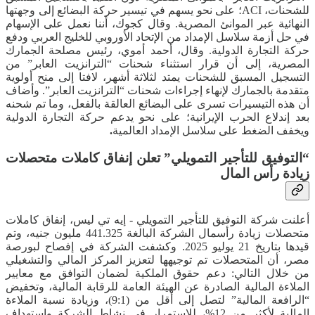
للشحنات، ACI؛ على نحو يسهم في تيسير حركة البضائع إلى وجهتها
النهائية عبر الموانئ المصرية. وقال كجوك، أننا نعمل على الإسهام
في حل أزمة سلاسل الإمداد من الإتحاد الأوروبي للخليج العربي ودفع
حركة التجارة الدولية. وقال، أحمد أموي، رئيس مصلحة الجمارك
المصرية، إلى أن قرار استثناء شحنات “الترانزيت العابر” من
التسجيل المسبق للشحنات يمتد لثلاثة أشهر، لافتا إلى منح أولوية
متقدمة بالجمارك لإنهاء إجراءات شحنات “الترانزيت العابر”. وأضاف
أن هذه التيسيرات تسرى على البضائع العالقة بالفعل، وما تم شحنه
بعد إندلاع الحرب الإيرانية؛ على نحو يدعم حركة التجارة الدولية
ويخفف الضغط على سلاسل الإمداد العالمية
.
“التوفيق للتأجير التمويلي” تعلن إنفاق كاملات متحصلات
زيادة رأس المال
أعلنت شركة التوفيق للتأجير التمويلي - إيه تي ليس، إنفاق كاملات
متحصلات زيادة رأسمال الشركة البالغة 441.325 مليون جنيه، وتم
قيدها بتاريخ 21 يوليو 2025. وكشفت الشركة في إفصاح لبورصة
مصر، أن المتحصلات تم توجيهها لتعزيز المركز المالي والتشغيلي
من خلال التالي: دعم حقوق الملكية لضمان التوافق مع معايير
الملاءة المالية الصادرة عن الهيئة العامة للرقابة المالية، وتخفيض
“الرافعة المالية” لتصل إلى أقل من (9:1)، وزيادة نسبة الملاءة
المالية لأكثر من 12%، للاستمرار في نشاط الشركة وإستهداف