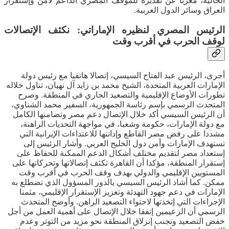
الحالية، معربا عن تقديره للموقف المصري الداعم لأمن وإستقرار
العراق وسائر الدول العربية.
الرئيس المصري لنظيره الإماراتي: نكثف الإتصالات
لوقف الحرب في أقرب وقت
أجرى، الرئيس عبد الفتاح السيسي، إتصالا هاتفيا مع رئيس دولة
الإمارات العربية المتحدة، الشيخ محمد بن زايد آل نهيان، تناول خلاله
تطورات الأوضاع الإقليمية والتصعيد الجاري في المنطقة. وصرح
المتحدث الرسمي بإسم رئاسة الجمهورية، السفير محمد الشناوي،
أن الرئيس السيسي أكد خلال الإتصال دعم مصر وتضامنها الكامل
مع دولة الإمارات، حكومة وشعبا، في مواجهة التحديات الراهنة،
مشددا على رفض مصر القاطع وإدانتها للاعتداءات الإيرانية التي
تستهدف الإمارات وأمن دول الخليج العربي. وأشار الرئيس إلى
إستعداد مصر لتقديم مختلف أشكال الدعم الممكنة للحفاظ على
إستقرار المنطقة، مؤكدا أن القاهرة تكثف إتصالاتها وتحركاتها على
المستويين الإقليمي والدولي بهدف وقف الحرب في أقرب وقت
ممكن. كما أشاد الرئيس السيسي بالدور المسؤول الذي تضطلع به
الإمارات في دعم جهود التهدئة وتعزيز الإستقرار الإقليمي، مثمنا
الإجراءات التي إتخذتها لاحتواء التصعيد الراهن. وأوضح المتحدث
الرسمي أن الزعيمين إتفقا خلال الإتصال على أهمية العمل من أجل
خفض التصعيد وتجنب إنزلاق المنطقة نحو مزيد من التوتر وعدم