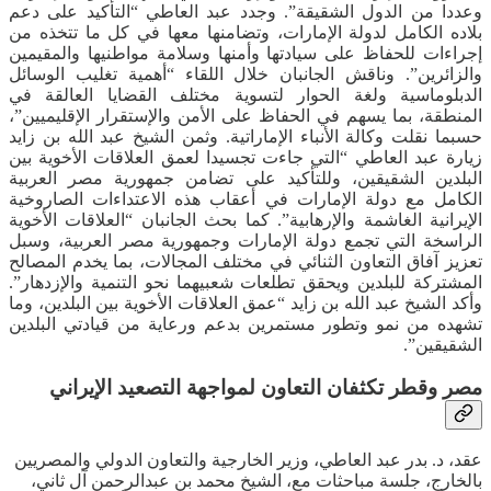
وعددا من الدول الشقيقة”. وجدد عبد العاطي “التأكيد على دعم
بلاده الكامل لدولة الإمارات، وتضامنها معها في كل ما تتخذه من
إجراءات للحفاظ على سيادتها وأمنها وسلامة مواطنيها والمقيمين
والزائرين”. وناقش الجانبان خلال اللقاء “أهمية تغليب الوسائل
الدبلوماسية ولغة الحوار لتسوية مختلف القضايا العالقة في
المنطقة، بما يسهم في الحفاظ على الأمن والإستقرار الإقليميين”،
حسبما نقلت وكالة الأنباء الإماراتية. وثمن الشيخ عبد الله بن زايد
زيارة عبد العاطي “التي جاءت تجسيدا لعمق العلاقات الأخوية بين
البلدين الشقيقين، وللتأكيد على تضامن جمهورية مصر العربية
الكامل مع دولة الإمارات في أعقاب هذه الاعتداءات الصاروخية
الإيرانية الغاشمة والإرهابية”. كما بحث الجانبان “العلاقات الأخوية
الراسخة التي تجمع دولة الإمارات وجمهورية مصر العربية، وسبل
تعزيز آفاق التعاون الثنائي في مختلف المجالات، بما يخدم المصالح
المشتركة للبلدين ويحقق تطلعات شعبيهما نحو التنمية والإزدهار”.
وأكد الشيخ عبد الله بن زايد “عمق العلاقات الأخوية بين البلدين، وما
تشهده من نمو وتطور مستمرين بدعم ورعاية من قيادتي البلدين
الشقيقين”.
مصر وقطر تكثفان التعاون لمواجهة التصعيد الإيراني
عقد، د. بدر عبد العاطي، وزير الخارجية والتعاون الدولي والمصريين
بالخارج، جلسة مباحثات مع، الشيخ محمد بن عبدالرحمن آل ثاني،