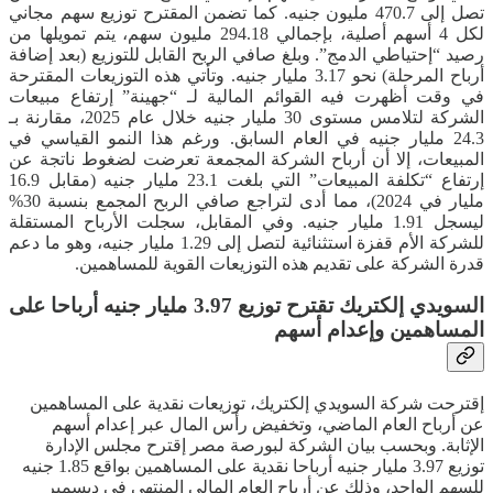
تصل إلى 470.7 مليون جنيه. كما تضمن المقترح توزيع سهم مجاني
لكل 4 أسهم أصلية، بإجمالي 294.18 مليون سهم، يتم تمويلها من
رصيد “إحتياطي الدمج”. وبلغ صافي الربح القابل للتوزيع (بعد إضافة
أرباح المرحلة) نحو 3.17 مليار جنيه. وتأتي هذه التوزيعات المقترحة
في وقت أظهرت فيه القوائم المالية لـ “جهينة” إرتفاع مبيعات
الشركة لتلامس مستوى 30 مليار جنيه خلال عام 2025، مقارنة بـ
24.3 مليار جنيه في العام السابق. ورغم هذا النمو القياسي في
المبيعات، إلا أن أرباح الشركة المجمعة تعرضت لضغوط ناتجة عن
إرتفاع “تكلفة المبيعات” التي بلغت 23.1 مليار جنيه (مقابل 16.9
مليار في 2024)، مما أدى لتراجع صافي الربح المجمع بنسبة 30%
ليسجل 1.91 مليار جنيه. وفي المقابل، سجلت الأرباح المستقلة
للشركة الأم قفزة استثنائية لتصل إلى 1.29 مليار جنيه، وهو ما دعم
قدرة الشركة على تقديم هذه التوزيعات القوية للمساهمين.
السويدي إلكتريك تقترح توزيع 3.97 مليار جنيه أرباحا على
المساهمين وإعدام أسهم
إقترحت شركة السويدي إلكتريك، توزيعات نقدية على المساهمين
عن أرباح العام الماضي، وتخفيض رأس المال عبر إعدام أسهم
الإثابة. وبحسب بيان الشركة لبورصة مصر إقترح مجلس الإدارة
توزيع 3.97 مليار جنيه أرباحا نقدية على المساهمين بواقع 1.85 جنيه
للسهم الواحد، وذلك عن أرباح العام المالي المنتهي في ديسمبر