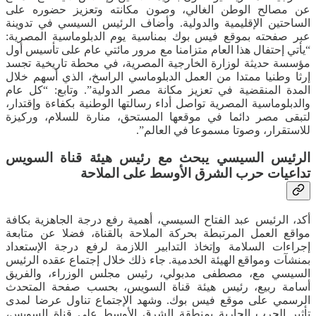
عن مصالح الوطن الغالي، وصون مكانته وتعزيز حضوره على
الساحتين الإقليمية والدولية. وأضاف الرئيس السيسي في تدوينة
عبر صفحته بموقع فيس بوك بمناسية يوم الدبلوماسية المصرية:
“يأتي إحتفال هذا العام متزامنا مع مرور مائتي عام على تأسيس أول
مؤسسة حديثة لوزارة الخارجية المصرية، في محطة تاريخية تجسد
إرثا وطنيا ممتدا من العمل الدبلوماسي الراسخ، الذي أسهم خلال
المدة المنقضية في تعزيز مكانة مصر الدولية”. وتابع: “كل عام
والدبلوماسية المصرية تواصل أداء رسالتها الوطنية بكفاءة وإقتدار،
لتبقى مصر دائما في موقعها المستحق، منارة للسلام، وركيزة
للاستقرار، وصوتا مسموعا في العالم”.
الرئيس السيسي يبحث مع رئيس هيئة قناة السويس
تداعيات حرب الشرق الأوسط على الملاحة
أكد، الرئيس عبد الفتاح السيسي، أهمية رفع درجة الجاهزية بكافة
مواقع العمل المرتبطة بحركة الملاحة بالقناة، فضلا عن متابعة
إجراءات السلامة وإتخاذ التدابير اللازمة لرفع درجة الإستعداد
بمنشآت ومواقع الهيئة الخدمية. جاء ذلك خلال إجتماع عقده الرئيس
السيسي مع، مصطفى مدبولي، رئيس مجلس الوزراء، والفريق
أسامة ربيع، رئيس هيئة قناة السويس، بحسب صفحة المتحدث
الرسمي على موقع فيس بوك. وشهد الإجتماع تناول عرضا لمدى
تأثير الحرب الجارية بمنطقة الشرق الأوسط على قناة السويس،