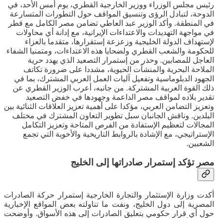
رئيس مجلس الوزراء ووزير الخارجية القطري، يوم أمس الأحد، في
الدوحة، لتبادل الرؤى وتنسيق المواقف حول التطورات المتسارعة
في المنطقة. وأكد الوزير عبد العاطي تضامن مصر الكامل مع قطر
في مواجهة التهديدات والاعتداءات الإيرانية، مع إدانة أي محاولات
لإستهداف الدولة الخليجية وزعزعة إستقرارها، متقدما بالعزاء
للحكومة والشعب القطري ولضحايا هذه الاعتداءات، ومتمنيا الشفاء
العاجل للمصابين. وحذر من إستمرار التصعيد الذي يهدد حرية
الملاحة البحرية والمنشآت الحيوية، مشددا على ضرورة تكاتف
الجهود الدبلوماسية وتفعيل آليات العمل العربي المشترك، بما في
ذلك القوة العربية المشتركة. من جانبه، أعرب الوزير القطري عن
تقدير بلاده لمواقف مصر الداعمة وجهودها في خفض التصعيد
وتعزيز التضامن العربي، مؤكدا على أهمية تعزيز العلاقات الثنائية بين
البلدين. وناقش الجانبان سبل تطوير التعاون المشترك في مختلف
المجالات لتعظيم الإستفادة من الفرص المتاحة وتعزيز التكامل
الإستراتيجي، مع الإشادة بالروابط التاريخية والأخوية التي تجمع
الشعبين.
مصر تؤكد إستمرار صادراتها إلى الخليج
أكدت وزارة الإستثمار والتجارة الخارجية إستمرار حركة الصادرات
المصرية إلى دول الخليج، ونفت ما تناولته بعض المواقع الإخبارية
حول أي قرار حكومي بتعليق الصادرات إلى هذه الأسواق. وأوضحت