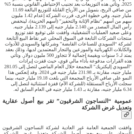
2025. وتأتي هذه التوزيعات بعد تجنيب الإحتياطي القانوني بنسبة 5%
من صافي الربح، بتمويل من الأرباح القابلة للتوزيع البالغة 11.69
مليار جنيه. وفي خطوة أخرى، قررت الشركة إعدام 1.42 مليون
سهم من أسهم “نظام الإثابة والتحفيز” (أسهم الخزينة)، لينخفض
رأس المال المصدر من 2.140 مليار جنيه إلى 2.139 مليار جنيه.
وعلى صعيد العمليات التشغيلية، وافقت على توقيع عقد توزيع
منتجات الشركات التابعة في السوق المحلي عبر نقاط البيع التابعة
لشركة “السويدي للصناعات القابضة” وشركاتها والسويدي للأدوات
والكابلات الكهربائية والموزعين والتجار المعتمدين لديها، وذلك بعقد
يمتد لـ 5 سنوات وبقيمة إجمالية لا تتجاوز 500 مليون دولار. وتأتي
هذه القرارات مدفوعة بأداء مالي قوي، حيث قفزت إيرادات
“السويدي إليكتريك” المجمعة خلال العام الماضي لتصل إلى 281.05
مليار جنيه، مقارنة بـ 231.98 مليار جنيه في 2024. وقد إنعكس هذا
النمو على صافي الأرباح المجمعة التي بلغت 19.18 مليار جنيه، بينما
سجلت الأرباح المستقلة (للشركة الأم) قفزة استثنائية لتصل إلى
6.34 مليار جنيه، مقارنة بـ 1.43 مليار جنيه في العام السابق له.
عمومية “النساجون الشرقيون” تقر بيع أصول عقارية
وتعديل غرض االشركة
وافقت الجمعية العامة غير العادية لشركة النساجون الشرقيون
للسجاد، على بيع بعض أصول الشركة وتعديل غرض الشركة.