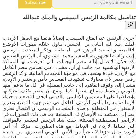
Subscribe
تفاصيل مكالمة الرئيس السيسي والملك عبدالله
أجرى، الرئيس عبد الفتاح السيسي، إتصالا هاتفيا مع العاهل الأردني،
الملك عبد الله الثاني بن الحسين، تناول خلاله تطورات الأوضاع
الإقليمية والتصعيد الراهن في المنطقة. وذكر المتحدث الرسمي
بإسم رئاسة الجمهورية، السفير محمد الشناوي، أن الرئيس السيسي
أكد خلال الإتصال إدانة مصر للهجمات التي تعرضت لها المملكة
الأردنية الهاشمية من جانب إيران، مشددا على تضامن مصر الكامل
مع الأردن، قيادة وشعبا، في مواجهة التحديات الحالية. وأكد الرئيس
رفض مصر لأي محاولات تستهدف المساس بأمن وإستقرار الأردن،
مشيرا إلى وقوف القاهرة إلى جانب المملكة في كل ما يدعم أمنها
القومي ويحفظ مصالح شعبها. كما أوضح أن مصر تكثف تحركاتها
وإتصالاتها على المستويين الإقليمي والدولي لوقف التصعيد واحتواء
الأزمات، مشيدا بالدور الأردني الفاعل في دعم جهود التهدئة وتعزيز
الإستقرار في المنطقة. وأضاف المتحدث الرسمي أن الإتصال تطرق
أيضا إلى مستجدات الأوضاع في المنطقة، بما في ذلك التطورات في
الأراضي الفلسطينية المحتلة، حيث أشاد الرئيس السيسي بالمواقف
التي تتبناها الأردن في التعامل مع هذه التطورات، مؤكدا أن أمن
الأردن يمثل جزءا لا يتجزأ من الأمن القومي المصري. من جانبه،
أعرب الملك عبد الله الثاني عن تقديره لمواقف مصر الداعمة