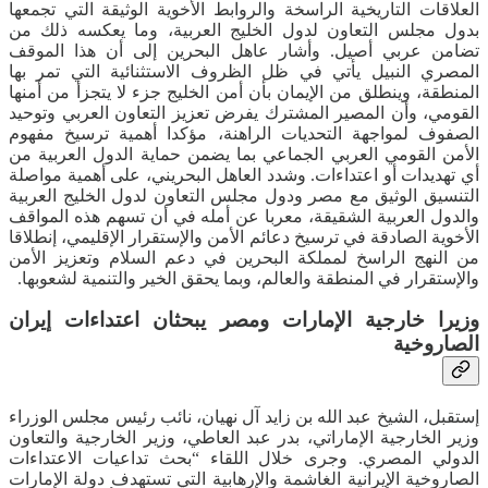
العلاقات التاريخية الراسخة والروابط الأخوية الوثيقة التي تجمعها
بدول مجلس التعاون لدول الخليج العربية، وما يعكسه ذلك من
تضامن عربي أصيل. وأشار عاهل البحرين إلى أن هذا الموقف
المصري النبيل يأتي في ظل الظروف الاستثنائية التي تمر بها
المنطقة، وينطلق من الإيمان بأن أمن الخليج جزء لا يتجزأ من أمنها
القومي، وأن المصير المشترك يفرض تعزيز التعاون العربي وتوحيد
الصفوف لمواجهة التحديات الراهنة، مؤكدا أهمية ترسيخ مفهوم
الأمن القومي العربي الجماعي بما يضمن حماية الدول العربية من
أي تهديدات أو اعتداءات. وشدد العاهل البحريني، على أهمية مواصلة
التنسيق الوثيق مع مصر ودول مجلس التعاون لدول الخليج العربية
والدول العربية الشقيقة، معربا عن أمله في أن تسهم هذه المواقف
الأخوية الصادقة في ترسيخ دعائم الأمن والإستقرار الإقليمي، إنطلاقا
من النهج الراسخ لمملكة البحرين في دعم السلام وتعزيز الأمن
والإستقرار في المنطقة والعالم، وبما يحقق الخير والتنمية لشعوبها.
وزيرا خارجية الإمارات ومصر يبحثان اعتداءات إيران
الصاروخية
إستقبل، الشيخ عبد الله بن زايد آل نهيان، نائب رئيس مجلس الوزراء
وزير الخارجية الإماراتي، بدر عبد العاطي، وزير الخارجية والتعاون
الدولي المصري. وجرى خلال اللقاء “بحث تداعيات الاعتداءات
الصاروخية الإيرانية الغاشمة والإرهابية التي تستهدف دولة الإمارات