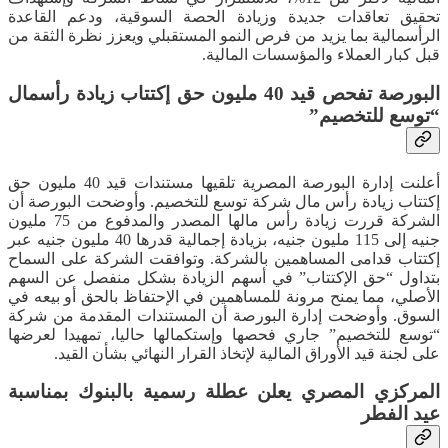
تحقيق تعاقدات جديدة وزيادة الحصة السوقية، ودعم القاعدة
الرأسمالية بما يزيد من فرص النمو المستقبلي ويعزز نظرة الثقة من
قبل كبار العملاء والمؤسسات المالية.
البورصة تفحص قيد 40 مليون حق إكتتاب زيادة رأسمال
“توسع للتخصيم”
أعلنت إدارة البورصة المصرية تلقيها مستندات قيد 40 مليون حق
إكتتاب زيادة رأس مال شركة توسع للتخصيم. وأوضحت البورصة أن
الشركة قررت زيادة رأس مالها المصدر والمدفوع من 75 مليون
جنيه إلى 115 مليون جنيه، بزيادة إجمالية قدرها 40 مليون جنيه عبر
إكتتاب قدامى المساهمين بالشركة. وتوافقت الشركة على السماح
بتداول “حق الإكتتاب” في أسهم الزيادة بشكل منفصل عن السهم
الأصلي، مما يمنح مرونة للمساهمين في الإحتفاظ بالحق أو بيعه في
السوق. وأوضحت إدارة البورصة أن المستندات المقدمة من شركة
“توسع للتخصيم” جاري فحصها وإستكمالها حاليا، تمهيدا لعرضها
على لجنة قيد الأوراق المالية لإتخاذ القرار النهائي بشأن القيد.
المركزي المصري يعلن عطلة رسمية بالبنوك بمناسبة
عيد الفطر