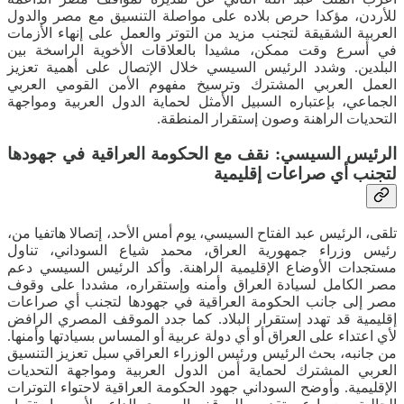
للأردن، مؤكدا حرص بلاده على مواصلة التنسيق مع مصر والدول
العربية الشقيقة لتجنب مزيد من التوتر والعمل على إنهاء الأزمات
في أسرع وقت ممكن، مشيدا بالعلاقات الأخوية الراسخة بين
البلدين. وشدد الرئيس السيسي خلال الإتصال على أهمية تعزيز
العمل العربي المشترك وترسيخ مفهوم الأمن القومي العربي
الجماعي، بإعتباره السبيل الأمثل لحماية الدول العربية ومواجهة
التحديات الراهنة وصون إستقرار المنطقة.
الرئيس السيسي: نقف مع الحكومة العراقية في جهودها
لتجنب أي صراعات إقليمية
تلقى، الرئيس عبد الفتاح السيسي، يوم أمس الأحد، إتصالا هاتفيا من،
رئيس وزراء جمهورية العراق، محمد شياع السوداني، تناول
مستجدات الأوضاع الإقليمية الراهنة. وأكد الرئيس السيسي دعم
مصر الكامل لسيادة العراق وأمنه وإستقراره، مشددا على وقوف
مصر إلى جانب الحكومة العراقية في جهودها لتجنب أي صراعات
إقليمية قد تهدد إستقرار البلاد. كما جدد الموقف المصري الرافض
لأي اعتداء على العراق أو أي دولة عربية أو المساس بسيادتها وأمنها.
من جانبه، بحث الرئيس ورئيس الوزراء العراقي سبل تعزيز التنسيق
العربي المشترك لحماية أمن الدول العربية ومواجهة التحديات
الإقليمية. وأوضح السوداني جهود الحكومة العراقية لاحتواء التوترات