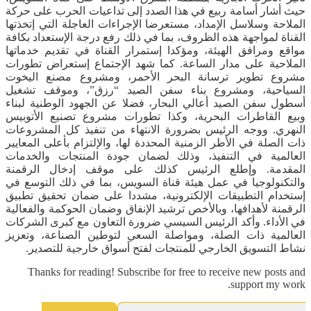
حيث أشار أسامة ربيع في هذا الصدد إلى تداعيات الحرب على حركة
الملاحة وسلاسل الإمداد، مستعرضا الإجراءات العاجلة التي إتخذتها
القناة لمواجهة هذه الظروف، بما في ذلك رفع درجة الإستعداد بكافة
مواقع ومرافق الهيئة، ومؤكدا إستمرار القناة في تقديم خدماتها
الملاحية على مدار الساعة. كما شهد الإجتماع إستعراض تطورات
مشروع تطوير ترسانة البحر الأحمر، ومشروع مصنع اليخوت
السياحية، ومشروع بناء سفن الصيد “رزق”، وموقف تشغيل
أسطول سفن الصيد أعالي البحار، فضلا عن الجهود الوطنية لبناء
وبيع القاطرات البحرية، وكذا تطورات مشروع تصنيع الأتوبيس
النهري. ووجه الرئيس بضرورة الانتهاء من تنفيذ كل المشروعات
ذات الصلة في الأطر الزمنية المحددة لها، والإلتزام بأعلى المعايير
العالمية في التنفيذ، وذلك لضمان جودة المنتجات والخدمات
المقدمة. وإطلع الرئيس كذلك على موقف إدخال الرقمنة
والتكنولوجيا في عمل هيئة قناة السويس، بما في ذلك التوسع في
إستخدام التطبيقات الإلكترونية، مشددا على ضمان تحقيق تطبيق
الرقمنة لأهدافها، وبالأخص ترشيد الإنفاق وضمان الحوكمة والفعالية
في الأداء. وأكد الرئيس السيسي ضرورة التعاون مع كبرى الشركات
العالمية ذات الصلة، ومواصلة السعي لتوطين الصناعة، وتعزيز
نشاط التسويق الخارجي للمنتجات لفتح أسواق خارجية للتصدير.
Thanks for reading! Subscribe for free to receive new posts and
support my work.