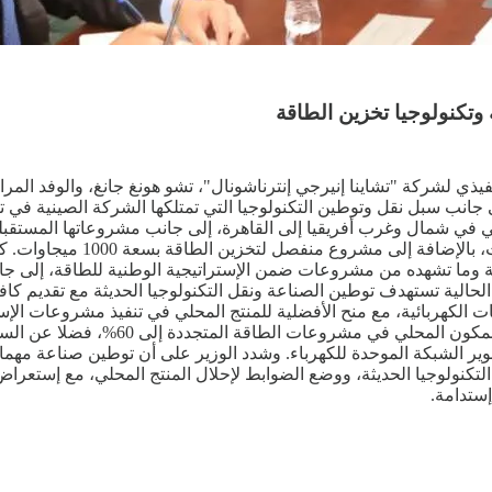
تكنولوجيا تخزين الطاقة
يذي لشركة "تشاينا إنيرجي إنترناشونال"، تشو هونغ جانغ، والوفد المر
انب سبل نقل وتوطين التكنولوجيا التي تمتلكها الشركة الصينية في تص
ميجاوات، ومحطة لتخزين الطاقة
رية وما تشهده من مشروعات ضمن الإستراتيجية الوطنية للطاقة، إلى جا
ل الحالية تستهدف توطين الصناعة ونقل التكنولوجيا الحديثة مع تقديم ك
الكهربائية، مع منح الأفضلية للمنتج المحلي في تنفيذ مشروعات الإست
وأضاف أن هناك إشتراطات وضوابط يجري العم
وير الشبكة الموحدة للكهرباء. وشدد الوزير على أن توطين صناعة مهم
تكنولوجيا الحديثة، ووضع الضوابط لإحلال المنتج المحلي، مع إستعراض 
إستدامة.