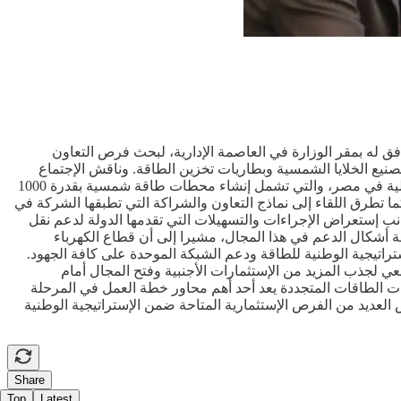
افق له بمقر الوزارة في العاصمة الإدارية، لبحث فرص التعاون
نيع الخلايا الشمسية وبطاريات تخزين الطاقة. وناقش الإجتماع
النشاط الإستثماري للشركة خارج الصين، وخطتها لنقل مقرها الرئيسي في شمال وغرب أفريقيا إلى القاهرة، إلى جانب مشروعاتها المستقبلية في مصر، والتي تشمل إنشاء محطات طاقة شمسية بقدرة 1000
 بتقنية البطاريات بسعة 600 ميجاوات، بالإضافة إلى مشروع منفصل لتخزين الطاقة بسعة 1000 ميجاوات. كما تطرق اللقاء إلى نماذج التعاون والشراكة التي تطبقها الشركة في
نب إستعراض الإجراءات والتسهيلات التي تقدمها الدولة لدعم نقل
افة أشكال الدعم في هذا المجال، مشيرا إلى أن قطاع الكهرباء
راتيجية الوطنية للطاقة ودعم الشبكة الموحدة على كافة الجهود.
ل عليها لزيادة نسبة المكون المحلي في مشروعات الطاقة المتجددة إلى 60%، فضلا عن السعي لجذب المزيد من الإستثمارات الأجنبية وفتح المجال أمام
ات الطاقات المتجددة يعد أحد أهم محاور خطة العمل في المرحلة
العديد من الفرص الإستثمارية المتاحة ضمن الإستراتيجية الوطنية
Share
Top
Latest