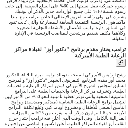
الاصطناعي. وأعرب لوتنيك خلال الحملة الإنتخابية عن تأييده فرض
رسوم جمركية تصل نسبتها إلى 60% على السلع الصينية، إلى جانب
رسوم بنسبة 10% على جميع الواردات. جدير بالذكر أن لوتنيك
يشترك فى تولى رئاسة الفريق الإنتقالي الخاص بترامب مع ليندا
ماكماهون، الرئيسة التنفيذية السابقة للمصارعة والتي كانت تقود
في السابق إدارة ترامب للأعمال والأنشطة التجارية الصغيرة،
وكلاهما مكلف بتقديم مرشحين للمناصب الرئيسية في الإدارة
المقبلة.
ترامب يختار مقدم برنامج "دكتور أوز" لقيادة مراكز
الرعاية الطبية الأميركية
رشح الرئيس الأميركي المنتخب دونالد ترامب، يوم الثلاثاء، الدكتور
محمد أوز مقدم البرنامج التلفزيوني الشهير "دكتور أوز" والمرشح
السابق لمجلس الشيوخ الأميركي كمدير لمراكز الرعاية والخدمات
الطبية. وتشرف مراكز الرعاية والخدمات الطبية على البرامج
التأمينية الصحية والتي توفر تغطية تأمينية لنحو 50% من الأميركيين،
لتشمل برامج الرعاية الطبية الشاملة (ميدكير وميدسيد) وبرامج
التأمين الصحي للأطفال ومشروع أوباما كير. وتبلغ تكلفة البرامج
الأربعة نحو 1.6 تريليون دولار، أو ما يقرب من 25% من الميزانية
الفدرالية بالكامل. وفي الوقت الذي أعلن فيه ترامب إختيار جراح
القلب أوز لقيادة المراكز الطبية، أعلن الأسبوع الماضي عن إختياره