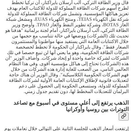
قال وزير الطاقة التركي، ألب أرسلان بايراكتار، أن تركيا تخطط
لطرح أسهم شركات الطاقة المملوكة للدولة للاكتتاب العام بهدف
تعزيز هياكلها المؤسسية. وتشمل شركات الطاقة المملوكة للدولة
شركة نقل الكهرباء TEIAS، ومنتج الكهرباء EUAS، ومشغل شبكة
الغاز BOTAS، وشركة تطوير النفط والغاز TPAO. وأوضح وزير
الطاقة التركي، ألب أرسلان بايراكتار، أمام لجنة برلمانية "هدفنا هو
تحديث تلك (الشركات) ووضعها في حالة تتناسب مع حجمها من
خلال الاكتتابات العامة التي يستفيد منها مواطنونا والمستثمرون
الصغار فقط". وقال بايراكتار أن الحكومة لا تخطط لخصخصة
شركات الطاقة الحكومية، وهو ما يعني أنها لن تبيع حصصا في تلك
الشركات لشركة خاصة واحدة أو إتحاد شركات. وأضاف الوزير "أن
هذه (الشركات) تحتاج إلى هياكل مؤسسية أقوى. وفي هذا النظام
العالمي النامي، من الصعب للغاية إدارة هذه الشركات من خلال
فهم الشركات الحكومية الكلاسيكية". وقال الوزير أن هناك حاجة
لتعديلات قانونية لإطلاق الإكتتابات العامة الأولية لشركات الطاقة
المملوكة للدولة، وستسعى الحكومة إلى الحصول على دعم
البرلمان للتعديلات المخطط لها، دون تقديم جدول زمني.
الذهب يرتفع إلى أعلى مستوى في أسبوع مع تصاعد
التوترات بين روسيا وأوكرانيا
إرتفعت أسعار الذهب للجلسة الثانية على التوالي خلال تعاملات يوم