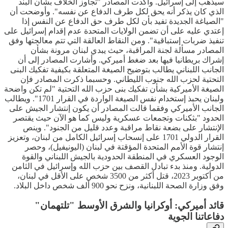
سيذهب إلى إسرائيل. وأكدت المصادر "تجاوز الخلاف بشأن البند
الذي كان يذكر أنه يحق لكل طرف الدفاع عن نفسه". وأوضحت أن
"الصياغة الجديدة تفيد بأن لكل طرف حق الدفاع عن النفس إذا
إعتدي عليه على أن تضمن الولايات المتحدة عدم إقدام إسرائيل على
تنفيذ ضربات إستباقية". ومن ⁠النقاط العالقة التي تتم معالجتها وفق
المصادر مسألة لجنة المراقبة، حيث يبدي لبنان مرونة بشأن
إشراك بريطانيا فيها بعد ضغط أميركي. وأشارت المصادر إلى أن
الجانب اللبناني يطالب بتوضيح الصيغة المتعلقة بكيفية تفكيك البنى
التحتية لحزب الله جنوب الليطاني. وحسبما ذكرت المصادر فإن
الصيغة الأميركية بشأن تفكيك بنى حزب الله التحتية "لم تكن واضحة
ولبنان يحبذ إستخدام نفس الصيغة الواردة في القرار 1701". ويطالب
الجانب الأميركي وفقما قالت المصادر ⁠أن يكون إنتشار الجيش على
الحدود "بثكنات وتجمعات عسكرية وليس كما هو الآن حيث يقتصر
الإنتشار على بضعة نقاط مراقبة وعدد قليل من الجنود". وينص
القرار الدولي 1701 على إنسحاب إسرائيل الكامل من لبنان، وتعزيز
إنتشار قوة الأمم المتحدة المؤقتة في لبنان (اليونيفيل)، وحصر
الوجود العسكري في المنطقة الحدودية بالجيش اللبناني والقوة
الدولية. ومنذ بدء تبادل القصف بين حزب الله وإسرائيل في الثامن
من أكتوبر 2023، قتل أكثر من 3500 شخص على الأقل في لبنان،
وفق وزارة الصحة اللبنانية، ونزح نحو 900 ألف شخص داخل البلاد.
قائد أميركي: أوكرانيا والشرق الأوسط "تلتهمان"
دفاعاتنا الجوية