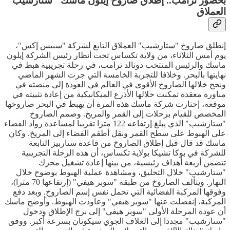
بحضور ترامب.. إطلاق صاروخ إيلون ماسك "ستارشيب"
العملاق
إنطلق صاروخ "ستارشيب" العملاق التابع لشركة "سبيس إكس"،
يوم أمس الثلاثاء، من ولاية تكساس تحت أنظار رئيس الشركة إيلون
ماسك والرئيس المنتخب دونالد ترامب، في رحلة تجريبية هبط في
نهايتها بالبحر. وخلافا للتجربة الخامسة التي جرت الشهر الماضي
ونجح خلالها الصاروخ الأقوى في العالم في العودة إلى منصته في
مناورة معقدة تمكنت خلالها الأذرع الميكانيكية من إعادة تثبيته في
موقعه، إختارت شركة ماسك هذه المرة أن يهبط في البحر صاروخها
المخصص للقيام برحلات إلى القمر والمريخ. وصمم الصاروخ
"ستارشيب" الذي يبلغ إرتفاعه 122 مترا تقريبا لمساعدة رواد الفضاء
على الهبوط على سطح القمر ونقل أطقم الفضاء إلى المريخ. وكان
ماسك قد قال قبل إطلاق الصاروخ من قاعدة ستاربيز التابعة
للشركة في بوكا تشيكا بولاية تكساس، أن هذه الرحلة التجريبية
تتضمن أربعة أهداف رئيسية، من بينها إعادة تشغيل محرك
"ستارشيب" خلال التحليق، ومشاهدة عملية الهبوط بوضوح خلال
النهار. ويتألف الصاروخ من طبقة "سوبر هيفي" (إرتفاعها 70 مترا)،
وفوقها المركبة الفضائية التي تحمل نفس إسم الصاروخ. وبعد دفع
المركبة، إنفصلت عنها "سوبر هيفي" وعاودت الهبوط. وأوضح ماسك
أن عودة المرحلة الأولى "سوبر هيفي" إلى برج الإطلاق ودخول
"ستارشيب" مجددا إلى الغلاف الجوي سيكونان بسرعة أكبر. ووفق