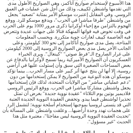
هذا الأسبوع لإستخدام صواريخ أتاكمز، وهي الصواريخ الأطول مدى
التي تقدمها واشنطن لكييف، وذلك من أجل شن عمليات في العمق
الروسي. وفي المقابل إعتبرت موسكو الأمر بمثابة "تصعيد" يجعل
من واشنطن "طرفا مباشرا في الحرب"، ويدفع موسكو للرد. ووقع
الهجوم بالتزامن مع إحياء أوكرانيا ذكرى مرور 1000 يوم على الحرب
في وقت تخوض فيه قواتها المنهكة قتالا على جبهات عديدة وتتعرض
فيه العاصمة كييف لغارات جوية متكررة. وبحسب المعلومات
المتاحة، يصل مدى صواريخ أتاكامز إلى نحو 300 كيلومتر، وعلى
الجانب الأخر يصل مدى بعض الصواريخ الروسية إلى 2000 كيلومتر،
على غرار الصاروخ الـ"فرط صوتي" "كينغال". ويرى الخبراء
العسكريون أن الصواريخ الأميركية ربما تسمح لأوكرانيا بالدفاع عن
بعض المساحات الصغيرة التي سبق وأن إستولت عليها في أراضي
روسية، إلا أنها لن ينتج عنها أثر كبير على مسار الحرب... بينما تؤكد
موسكو أن هذه النوعية من الصواريخ لا يمكن إستخدامها من دون
"دعم عملياتي مباشر" من الولايات المتحدة، لذلك فإن إستخدامها
يجعل واشنطن مشاركا مباشرا في الحرب. ووقع الرئيس الروسي
فلاديمير بوتين يوم الثلاثاء "عقيدة نووية جديدة" بغرض أن تمثل
تحذيرا لواشنطن فيما يبدو. وتخفض العقيدة النووية الجديدة العتبة
التي قد يتسنى لروسيا بموجبها إستخدام أسلحة نووية؛ لتشمل الرد
على هجمات تهدد وحدة أراضيها... وعلقت واشنطن على المسألة بأن
"تحديث العقيدة النووية الروسية ليس مفاجئا"، معتبرة مثل هذا
الحديث "غير مسؤول".