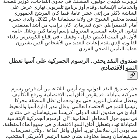
لروبرت كينيدي جونيور، المشكك في جدوى اللقاحات، كوزير للصحة
والخدمات الإنسانية. وقدم أوز برنامج تلفزيوني نهاري عرض على
الشاشة لأكثر من إثني عشر عاما، فيما كان المرشح الجمهوري
لمقعد مجلس الشيوخ عن ولاية بنسلفانيا عام 2022، والذي خسره
أمام الديمقراطي جون فيترمان. كان ترامب من أشد المنتقدين
لقانون الرعاية الميسرة المعروف بإسم أوباما كير، وخلال عامه
الأول في البيت الأبيض حاول - وفشل - في إقناع الكونغرس بإلغاء
القانون، الذي يقدم إعانات للعديد من الأشخاص الذين يشترون
تغطية التأمين الصحي الفردي.
صندوق النقد يحذر.. الرسوم الجمركية على آسيا تعطل
النمو الاقتصادي
حذر صندوق النقد الدولي، يوم أمس الثلاثاء، من أن فرض رسوم
جمركية متبادلة، قد يقوض آفاق آسيا الاقتصادية ويرفع التكاليف
ويعطل سلاسل التوريد حتى مع توقعه أن تظل المنطقة محركا
رئيسيا للنمو في الاقتصاد العالمي. وقال مدير إدارة آسيا والمحيط
الهادئ في صندوق النقد الدولي، كريشنا سرينيفاسان، في منتدى
في سيبو حول المخاطر النظامية: "أن الرسوم الجمركية الإنتقامية
المتبادلة تهدد بتعطيل آفاق النمو الاقتصادي في جميع أنحاء المنطقة،
مما يؤدي إلى سلاسل توريد أطول وأقل كفاءة". وتأتي تصريحات
سرينيفاسان وسط مخاوف بشأن خطة الرئيس الأمريكي المنتخب،