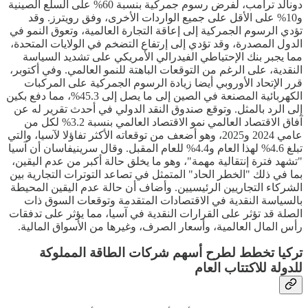
دونالد ترامب، لفرض رسوم جمركية بنسبة 60% على السلع الصينية
و10% على الأقل على جميع الواردات الأخرى، وفق رويترز. وقد
تؤدي الرسوم الجمركية إلى إعاقة التجارة العالمية، وتعوق النمو في
الدول المصدرة، وقد تؤدي إلى إرتفاع التضخم في الولايات المتحدة،
مما يجبر بنك الإحتياطي الفيدرالي الأمريكي على تشديد السياسة
النقدية، على الرغم من التوقعات الباهتة للنمو العالمي. وفي أكتوبر،
قرر الإتحاد الأوروبي أيضا زيادة الرسوم الجمركية على المركبات
الكهربائية المصنعة في الصين إلى ما يصل إلى 45.3%، مما دفع بكين
إلى الرد بالمثل. وتوقع صندوق النقد الدولي في أحدث تقرير له عن
آفاق الاقتصاد العالمي نمو الاقتصاد العالمي بنسبة 3.2% لكل من
عامي 2024 و2025، وهو أضعف من توقعاته الأكثر تفاؤلا لآسيا، والتي
تبلغ 4.6% لهذا العام و4.4% للعام المقبل. وقال سرينيفاسان أن آسيا
"تشهد فترة إنتقالية مهمة"، وهو ما يخلق حالة أكبر من عدم اليقين،
بما في ذلك "الخطر الحاد" المتمثل في تصاعد التوترات التجارية بين
الشركاء التجاريين الرئيسيين. وأضاف أن حالة عدم اليقين المحيطة
بالسياسة النقدية في الاقتصادات المتقدمة وتوقعات السوق ذات
الصلة قد تؤثر على القرارات النقدية في آسيا، مما يؤثر على تدفقات
رأس المال العالمية، وأسعار الصرف، وغيرها من الأسواق المالية.
تركيا تخطط لطرح أسهم شركات الطاقة المملوكة
للدولة للاكتتاب العام