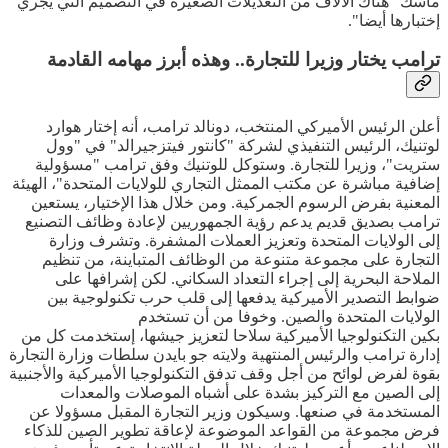
ماسك "هناك الآلاف من التعديلات الصغيرة في التصميم التي يجري
إختبارها أيضا".
ترامب يختار وزيرا للتجارة.. وهذه أبرز مهامه القادمة
أعلن الرئيس الأميركي المنتخب، دونالد ترامب، أنه إختار هوارد
لوتنيك، الرئيس التنفيذي لشركة "كانتور فيتزجيرالد" في "وول
ستريت"، وزيرا للتجارة. وستوكل للوتنيك وفق ترامب "مسؤولية
إضافية مباشرة عن مكتب الممثل التجاري للولايات المتحدة"، الهيئة
المعنية بفرض الرسوم الجمركية. ومن خلال هذا الإختيار، يستعين
ترامب بصديق قديم يدعم رؤية الجمهوريين لإعادة وظائف التصنيع
إلى الولايات المتحدة وتعزيز العملات المشفرة. وتشرف وزارة
التجارة على مجموعة متنوعة من الوظائف المتباينة، من تنظيم
الملاحة البحرية إلى إجراء التعداد السكاني. لكن إشرافها على
ضوابط التصدير الأميركية يدفعها إلى قلب حرب تكنولوجية بين
الولايات المتحدة والصين. وخوفا من أن تستخدم
بكين التكنولوجيا الأميركية سلاحا لتعزيز جيشها، إستخدمت كل من
إدارة ترامب والرئيس المنتهية ولايته جو بايدن سلطات وزارة التجارة
بقوة لفرض لوائح من أجل وقف تدفق التكنولوجيا الأميركية والأجنبية
إلى الصين مع التركيز بشدة على أشباه الموصلات والمعدات
المستخدمة في صنعها. وسيكون وزير التجارة المقبل مسؤولا عن
فرض مجموعة من القواعد الموضوعة لإعاقة تطوير الصين للذكاء