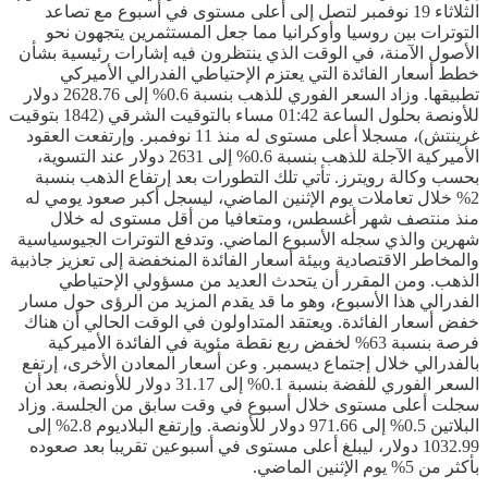
الثلاثاء 19 نوفمبر لتصل إلى أعلى مستوى في أسبوع مع تصاعد
التوترات بين روسيا وأوكرانيا مما جعل المستثمرين يتجهون نحو
الأصول الآمنة، في الوقت الذي ينتظرون فيه إشارات رئيسية بشأن
خطط أسعار الفائدة التي يعتزم الإحتياطي الفدرالي الأميركي
تطبيقها. وزاد السعر الفوري للذهب بنسبة 0.6% إلى 2628.76 دولار
للأونصة بحلول الساعة 01:42 مساء بالتوقيت الشرقي (1842 بتوقيت
غرينتش)، مسجلا أعلى مستوى له منذ 11 نوفمبر. وإرتفعت العقود
الأميركية الآجلة للذهب بنسبة 0.6% إلى 2631 دولار عند التسوية،
بحسب وكالة رويترز. تأتي تلك التطورات بعد إرتفاع الذهب بنسبة
2% خلال تعاملات يوم الإثنين الماضي، ليسجل أكبر صعود يومي له
منذ منتصف شهر أغسطس، ومتعافيا من أقل مستوى له خلال
شهرين والذي سجله الأسبوع الماضي. وتدفع التوترات الجيوسياسية
والمخاطر الاقتصادية وبيئة أسعار الفائدة المنخفضة إلى تعزيز جاذبية
الذهب. ومن المقرر أن يتحدث العديد من مسؤولي الإحتياطي
الفدرالي هذا الأسبوع، وهو ما قد يقدم المزيد من الرؤى حول مسار
خفض أسعار الفائدة. ويعتقد المتداولون في الوقت الحالي أن هناك
فرصة بنسبة 63% لخفض ربع نقطة مئوية في الفائدة الأميركية
بالفدرالي خلال إجتماع ديسمبر. وعن أسعار المعادن الأخرى، إرتفع
السعر الفوري للفضة بنسبة 0.1% إلى 31.17 دولار للأونصة، بعد أن
سجلت أعلى مستوى خلال أسبوع في وقت سابق من الجلسة. وزاد
البلاتين 0.5% إلى 971.66 دولار للأونصة. وإرتفع البلاديوم 2.8% إلى
1032.99 دولار، ليبلغ أعلى مستوى في أسبوعين تقريبا بعد صعوده
بأكثر من 5% يوم الإثنين الماضي.