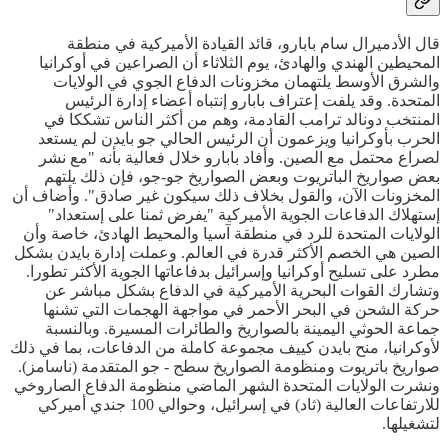
قال الأدميرال سام بابارو، قائد القيادة الأميركية في منطقة
المحيطين الهندي والهادئ، يوم الثلاثاء أن الصراعين في أوكرانيا
والشرق الأوسط يلتهمان مخزونات الدفاع الجوي في الولايات
المتحدة. وقد يلفت إعتراف بابارو إنتباه أعضاء إدارة الرئيس
المنتخب دونالد ترامب القادمة، وهم من أكثر الناس تشككا في
الحرب بأوكرانيا ويزعمون أن الرئيس الحالي جو بايدن لم يستعد
لصراع محتمل مع الصين. وأفاد بابارو خلال فعالية بأنه "مع نشر
بعض صواريخ الباتريوت وبعض الصواريخ جو-جو، فإن ذلك يلتهم
المخزونات الآن، والقول بخلاف ذلك سيكون غير صادق". وأضاف أن
إستهلاك الدفاعات الجوية الأميركية "يفرض ثمنا على إستعداد"
الولايات المتحدة للرد في منطقة آسيا والمحيط الهادئ، خاصة وأن
الصين هي الخصم الأكثر قدرة في العالم. وعملت إدارة بايدن بشكل
مطرد على تسليح أوكرانيا وإسرائيل بدفاعاتها الجوية الأكثر تطورا.
وتشارك القوات البحرية الأميركية في الدفاع بشكل مباشر عن
حركة الشحن في البحر الأحمر في مواجهة الهجمات التي تشنها
جماعة الحوثي اليمينة بالصواريخ والطائرات المسيرة. وبالنسبة
لأوكرانيا، منح بايدن كييف مجموعة كاملة من الدفاعات، بما في ذلك
صواريخ باتريوت ومنظومة الصواريخ سطح - جو المتقدمة (ناسامز).
ونشرت الولايات المتحدة الشهر الماضي منظومة الدفاع الصاروخي
للارتفاعات العالية (ثاد) في إسرائيل، وحوالي 100 جندي أميركي
لتشغيلها.