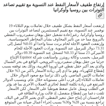
إرتفاع طفيف لأسعار النفط عند التسوية مع تقييم تصاعد
التوترات بين روسيا وأوكرانيا
إرتفعت أسعار النفط بشكل طفيف خلال تعاملات يوم الثلاثاء 19
نوفمبر عند التسوية، مع تقييم المستثمرين لتصاعد التوترات بين
روسيا وأوكرانيا، رغم إعادة تشغيل حقل يوهان سفيردروب النفطي
بالنرويج مما حد من تأثير المخاوف بشأن المخاطر الجيوسياسية.
وإرتفعت العقود الآجلة لخام برنت سنتا واحدا أو 0.01% لتصل إلى
73.31 دولار للبرميل عند التسوية. وزادت العقود الآجلة للخام
الأميركي 23 سنتا أو 0.33% لتسجل عند التسوية 69.39 دولار
للبرميل، بحسب وكالة رويترز. واستأنفت شركة Equinor الإنتاج
جزئيا من حقل يوهان سفيردروب النرويجي، الواقع في بحر الشمال
والذي يعد أكبر حقل نفطي في أوروبا الغربية، وذلك بعد توقفه بسبب
إنقطاع للكهرباء، وهو ما أدى إلى زيادة الأسعار بأكثر من 3% خلال
تعاملات الإثنين الماضي. يأتي ذلك تزامنا مع صعود الدولار خلال
تعاملات الثلاثاء إلى قرب أعلى مستوياته خلال عام. ويتسبب الدولار
المرتفع في زيادة تكلفة النفط لحائزي العملات الأخرى بما قد يؤثر
في الطلب ويمثل عامل ضغط هبوطيا على الأسعار. لكن الأسعار
تلقت دعما من إنقطاع منفصل، إذ قالت وزارة الطاقة في
قازاخستان أن إنتاج حقل تنغيز النفطي، الذي يعتبر الأكبر في البلاد،
تراجع بنسبة بين 28% و30% بسبب إجراء أعمال صيانة من المتوقع