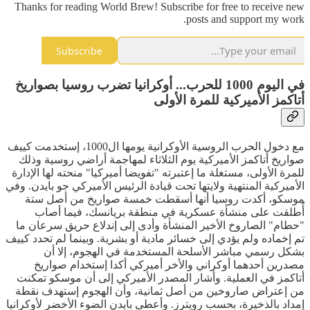
Thanks for reading World Brew! Subscribe for free to receive new
posts and support my work.
Subscribe
في اليوم 1000 للحرب... أوكرانيا تضرب روسيا بصواريخ
أتاكمز الأميركية للمرة الأولى
مع دخول الحرب الروسية الأوكرانية يومها ال1000، إستخدمت كييف
صواريخ أتاكمز الأميركية يوم الثلاثاء لمهاجمة أراضي روسية وذلك
للمرة الأولى، مستغلة ما إعتبرته "تفويضا أميركيا" منحته لها الإدارة
الأميركية المنتهية ولايتها تحت قيادة الرئيس الأميركي جو بايدن. وفي
موسكو، أكدت روسيا أنها أسقطت خمسة صواريخ من أصل ستة
أُطلقت على منشأة عسكرية في منطقة بريانسك، فيما أصاب
"حطام" الصاروخ الأخير المنشأة وأدى إلى إندلاع حريق سرعان ما
تم إخماده ولم يؤدي إلى خسائر مادية أو بشرية. وبينما لم تحدد كييف
بشكل رسمي مباشر الأسلحة المستخدمة في الهجوم، إلا أن
مصدرين أحدهما أوكراني والأخر أميركي أكدا إستخدام صواريخ
أتاكمز في العملية. وأشار المصدر الأميركي إلى أن موسكو تمكنت
من إعتراض صاروخين من أصل ثمانية، وأن الهجوم إستهدف نقطة
إمداد بالذخيرة، بحسب رويترز. وأعطى بايدن الضوء الأخضر لأوكرانيا