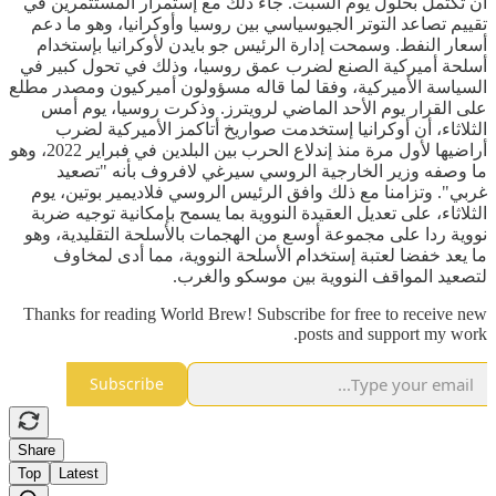
أن تكتمل بحلول يوم السبت. جاء ذلك مع إستمرار المستثمرين في
تقييم تصاعد التوتر الجيوسياسي بين روسيا وأوكرانيا، وهو ما دعم
أسعار النفط. وسمحت إدارة الرئيس جو بايدن لأوكرانيا بإستخدام
أسلحة أميركية الصنع لضرب عمق روسيا، وذلك في تحول كبير في
السياسة الأميركية، وفقا لما قاله مسؤولون أميركيون ومصدر مطلع
على القرار يوم الأحد الماضي لرويترز. وذكرت روسيا، يوم أمس
الثلاثاء، أن أوكرانيا إستخدمت صواريخ أتاكمز الأميركية لضرب
أراضيها لأول مرة منذ إندلاع الحرب بين البلدين في فبراير 2022، وهو
ما وصفه وزير الخارجية الروسي سيرغي لافروف بأنه "تصعيد
غربي". وتزامنا مع ذلك وافق الرئيس الروسي فلاديمير بوتين، يوم
الثلاثاء، على تعديل العقيدة النووية بما يسمح بإمكانية توجيه ضربة
نووية ردا على مجموعة أوسع من الهجمات بالأسلحة التقليدية، وهو
ما يعد خفضا لعتبة إستخدام الأسلحة النووية، مما أدى لمخاوف
لتصعيد المواقف النووية بين موسكو والغرب.
Thanks for reading World Brew! Subscribe for free to receive new
posts and support my work.
Subscribe
Share
Top
Latest