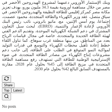
وبنك الإستثمار الأوروبي دعمهما لمشروع الهيدروجين الأخضر في
مصر من خلال مساهمة أوروبية بقيمة 34.3 مليون يورو، بهدف تعزيز
مكانة مصر كمركز إقليمي للطاقة النظيفة والهيدروجين الأخضر. في
سياق متصل، عقد وزير الكهرباء والطاقة المتجددة، محمود عصمت،
إجتماعا، يوم أمس الإثنين، مع، ماتيو باتروني، نائب رئيس البنك
الأوروبي لإعادة الإعمار والتنمية، (EBRD)، لبحث سبل التعاون
المشترك في دعم الشبكة الكهربائية الموحدة، وتقديم الدعم الفني
لهيئة الطاقة الجديدة والمتجددة، خاصة في مجال قياسات الرياح
بعدد من المناطق، من بينها منطقة غرب سوهاج. كما تناول اللقاء
خطط إعادة تأهيل محطات الكهرباء والتوسع في قدرات التوليد
لمواكبة النمو المتوقع في الطلب على الطاقة، إلى جانب دعم
مشروعات إنتاج الكهرباء من مصادر الطاقة المتجددة، في ضوء
الإستراتيجية الوطنية للطاقة التي تستهدف رفع مساهمة الطاقة
المتجددة في مزيج الطاقة إلى 45% بحلول عام 2028، مقارنة
بالمستهدف السابق البالغ 42% بحلول عام 2030.
Share
Top
Latest
No posts