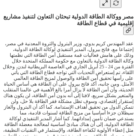
مصر ووكالة الطاقة الدولية تبحثان التعاون لتنفيذ مشاريع
إقليمية في قطاع الطاقة
عقد المهندس كريم بدوي، وزير البترول والثروة المعدنية في مصر،
إجتماعا مع، فاتح بيرول، المدير التنفيذي لوكالة الطاقة الدولية،
وذلك على هامش فعاليات قمة مستقبل أمن الطاقة التي نظمتها
وكالة الطاقة الدولية بالتعاون مع حكومة المملكة المتحدة خلال
الفترة من 24 - 25 أبريل الجاري في العاصمة البريطانية لندن. وخلال
اللقاء، تم إستعراض التحديات التي تواجه قطاع الطاقة التي يأتي
على رأسها تحقيق أمن الطاقة والوصول لمزيج الطاقة العالمي
الأمثل. ومن جانبه، أكد فاتح بيرول على أن الطاقة هي أساس الحياة
الحديثة، وأن أمن الطاقة لا يزال أمرا بالغ الأهمية في عالمنا المتقلب
والمتغير بشكل سريع، لافتا إلى أنه بدون أمن الطاقة، لن يكون هناك
إستقرار إقتصادي، وسوف تظل مشكلة فقر الطاقة بلا حل، ولن
تتمكن الدول من تحقيق أهداف الإستدامة. كما أكد أن البترول والغاز
سيظلان جزءا أساسيا من مزيج الطاقة لسنوات قادمة، مما
يستدعي ضمان تأمين إمداداتهما. كما أشار المدير التنفيذي لوكالة
الطاقة الدولية، إلى أن هناك مبادئ أساسية لمعالجة معضلة الطاقة
مثل إعطاء الأولوية لكفاءة الطاقة، والإستثمار في التقنيات النظيفة،
وتنويع مصادر الطاقة، وضمان بنية تحتية قوية ومرنة، وتعزيز التعاون