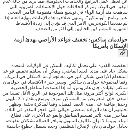
عن تعطل عمل البرامج والخدمات الحكومية، مما يزيد من حالة عدم
اليقين في البلاد. وتتركز الخلافات حول الإعتمادات الضريبية التي
ساهمت منذ أزمة الوباء في توسيع مظلة منظومة التأمين الصحي
عبر برنامج “أوباماكير”. وتنتهي صلاحية هذه الإعانات بنهاية العام إذا
لم يمددها الكونجرس، الأمر الذي قد يؤدي إلى زيادة الأقساط
الشهرية للمشتركين الحاليين إلى أكثر من الضعف.
جولدمان ساكس: تخفيف قواعد الأراضي يهدئ أزمة
الإسكان بأمريكا
إنخفضت القدرة على تحمل تكاليف السكن في الولايات المتحدة
بشكل حاد على مدى العقد الماضي، ويمكن أن يساهم تخفيف قواعد
إستخدام الأراضي بشكل كبير في معالجة أزمة الإسكان في أمريكا،
وفقا لمجموعة جولدمان ساكس. ويقدر خبراء الاقتصاد في جولدمان
ساكس بقيادة، جان هاتزيوس، أنه إذا إعتمدت المناطق الحضرية
الكبرى لوائح أكثر مرونة مثل تلك الموجودة في الربع الأقل تقييدا من
المدن، فإن المعروض من المساكن سوف يتوسع بمقدار 2.5 مليون
وحدة إضافية على مدى العقد المقبل، وفقا لمذكرة بحثية. ويظهر
تحليلهم أن هذه الزيادة ستغطي حوالي ثلثي العجز المقدر في البلاد،
مما يبرز مدى تأثير تقسيم المناطق والقواعد الأخرى على قطاع
البناء. وبينما لا تزال تكاليف التمويل وتوافر العمالة تشكلان عقبات،
يجادل جولدمان بأن الإصلاح التنظيمي وحده سيمثل خطوة حاسمة