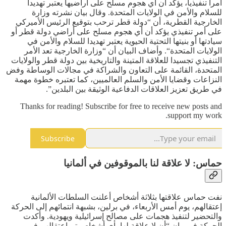
أمرا تنفيذيا، يؤكد أن أي هجوم مسلح على أراضيها يعتبر تهديدا
للسلام والأمن في الولايات المتحدة. وقال بيان نشرته وزارة
الخارجية القطرية، أن “دولة قطر ترحب بتوقيع الرئيس الأميركي
على أمر تنفيذي يؤكد أن أي هجوم مسلح على أراضي دولة قطر أو
سيادتها أو بنيتها التحتية الحيوية يعتبر تهديدا للسلام والأمن في
الولايات المتحدة“. وأضاف البيان أن “وزارة الخارجية تعد الأمر
التنفيذي تجسيدا للعلاقة المتينة والتاريخية بين دولة قطر والولايات
المتحدة، القائمة على التعاون والشراكة في مجالات الوساطة وفض
النزاعات وقضايا الأمن والسلم العالميين، كما تعتبره خطوة مهمة
في طريق تعزيز العلاقات الدفاعية الوثيقة بين البلدين”.
Thanks for reading! Subscribe for free to receive new posts and
support my work.
Subscribe
حماس: لا علاقة لنا بالموقوفين في ألمانيا
نفت حماس علاقتها بثلاثة أشخاص أعلنت السلطات الألمانية
إعتقالهم، يوم أمس الأربعاء، في برلين، بشبهة انتمائهم إلى الحركة
والتحضير لتنفيذ هجمات على مصالح إسرائيلية ويهودية. وأكدت
الحركة في بيان “أن لا علاقة لها بأي أشخاص تم إعتقالهم في