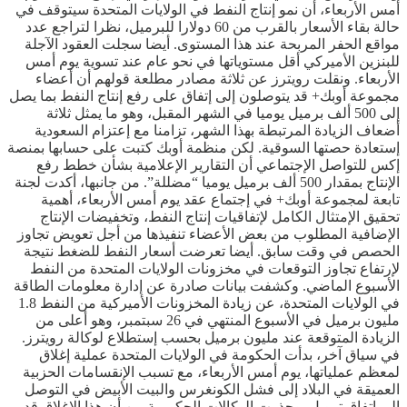
أمس الأربعاء، أن نمو إنتاج النفط في الولايات المتحدة سيتوقف في
حالة بقاء الأسعار بالقرب من 60 دولارا للبرميل، نظرا لتراجع عدد
مواقع الحفر المربحة عند هذا المستوى. أيضا سجلت العقود الآجلة
للبنزين الأميركي أقل مستوياتها في نحو عام عند تسوية يوم أمس
الأربعاء. ونقلت رويترز عن ثلاثة مصادر مطلعة قولهم أن أعضاء
مجموعة أوبك+ قد يتوصلون إلى إتفاق على رفع إنتاج النفط بما يصل
إلى 500 ألف برميل يوميا في الشهر المقبل، وهو ما يمثل ثلاثة
أضعاف الزيادة المرتبطة بهذا الشهر، تزامنا مع إعتزام السعودية
إستعادة حصتها السوقية. لكن منظمة أوبك كتبت على حسابها بمنصة
إكس للتواصل الإجتماعي أن التقارير الإعلامية بشأن خطط رفع
الإنتاج بمقدار 500 ألف برميل يوميا “مضللة”. من جانبها، أكدت لجنة
تابعة لمجموعة أوبك+ في إجتماع عقد يوم أمس الأربعاء، أهمية
تحقيق الإمتثال الكامل لإتفاقيات إنتاج النفط، وتخفيضات الإنتاج
الإضافية المطلوب من بعض الأعضاء تنفيذها من أجل تعويض تجاوز
الحصص في وقت سابق. أيضا تعرضت أسعار النفط للضغط نتيجة
لإرتفاع تجاوز التوقعات في مخزونات الولايات المتحدة من النفط
الأسبوع الماضي. وكشفت بيانات صادرة عن إدارة معلومات الطاقة
في الولايات المتحدة، عن زيادة المخزونات الأميركية من النفط 1.8
مليون برميل في الأسبوع المنتهي في 26 سبتمبر، وهو أعلى من
الزيادة المتوقعة عند مليون برميل بحسب إستطلاع لوكالة رويترز.
في سياق آخر، بدأت الحكومة في الولايات المتحدة عملية إغلاق
لمعظم عملياتها، يوم أمس الأربعاء، مع تسبب الإنقسامات الحزبية
العميقة في البلاد إلى فشل الكونغرس والبيت الأبيض في التوصل
إلى إتفاق تمويل. وحذرت الوكالات الحكومية من أن هذا الإغلاق قد