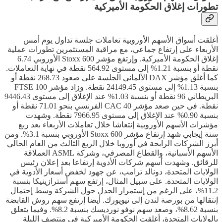
تطورات إغلاق الحكومة الأميركية
أغلقت أسواق الأسهم الأوروبية تعاملات جلسة تداول يوم أمس
الأربعاء على إرتفاع جماعي، مع مراقبة المستثمرين تطورات عملية
إغلاق الحكومة الأميركية. وإرتفع مؤشر Stoxx 600 الأوروبي 6.74
نقطة أو بنسبة 1.21% إلى مستوى 564.92 نقطة في نهاية التعاملات.
كما أغلق مؤشر DAX الألماني الجلسة على صعود 268.73 نقطة أو
بنسبة 1.13% إلى مستوى 24149.45 نقطة. وزاد مؤشر FTSE 100
البريطاني 96 نقطة أو بنسبة 1.03% عند الإغلاق إلى مستوى 9446.43
نقطة. في حين صعد مؤشر CAC 40 الفرنسي بنحو 71.01 نقطة أو
بنسبة 0.90% عند الإغلاق إلى مستوى 7966.95 نقطة. وشهدت
مؤشرات الأسهم الأوروبية إنتعاشا خلال تعاملات الأربعاء بعد ربع
سنة إيجابي شهد إرتفاع مؤشر Stoxx 600 الأوروبي بنسبة 3.1%. ومن
أبرز الشركات الرابحة في أوروبا خلال الربع الثالث من العام الحالي
الأسهم الأسبانية، والقطاع المصرفي، وشركة ASML العملاقة
للرقائق. وشهدت أسهم شركات الأدوية إرتفاعا بعد إعلان رئيس
الولايات المتحدة، دونالد ترامب، عن جهود لخفض أسعار الأدوية في
الولايات المتحدة. على سبيل المثال، إرتفع سهم أسترازينيكا بنسبة
11.2%، على الرغم من إستمرار الجدل حول الشركة وسط إحتمال
إنتقالها من بورصة لندن إلى نيويورك. أيضا إرتفع سهم روش القابضة
بنسبة 8.62%، وصعد سهم نوفو نورديسك بنسبة 8.2%. وفيما يتعلق
بالولايات المتحدة، أغلقت الحكومة الأميركية في منتصف الليلة