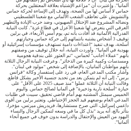
ألمانيا”. وإعتبرت أن “مزاعم الإشتباه بعلاقة المعتقلين بحركة
حماس لا أساس لها من الصحة، وتهدف إلى الإساءة لحركة حماس
والتشويش على تعاطف الشعب الألماني مع شعبنا الفلسطيني
ونضاله المشروع ضد الإحتلال الصهيوني، وضد حرب الإبادة والتطهير
العرقي التي يتعرض لها شعبنا الأعزل في قطاع غزة”. كانت النيابة
الفدرالية الألمانية قد أفادت بأنه تم، يوم أمس الأربعاء، في برلين
توقيف 3 أشخاص يشتبه بانتمائهم إلى حركة حماس وحيازتهم
أسلحة، بهدف تنفيذ “اعتداءات دامية تستهدف مؤسسات إسرائيلية أو
يهودية في ألمانيا”. وأوردت النيابة، أنه خلال توقيف من وصفتهم
بأنهم “عملاء أجانب” لحماس، “تم العثور على بندقية هجومية
ومسدسات وكمية كبيرة من الذخائر”. وعرفت النيابة الرجال الثلاثة
بأنهم مواطنان ألمانيان، بالإضافة إلى شخص “مولود في لبنان”.
وأشار مكتب المدعي العام، في رد على إستفسار وكالة “فرانس
برس”، إلى أنه لم يتمكن بعد من تحديد جنسية الأخير بشكل قاطع.
وقالت النيابة أن الثلاثة عملوا “منذ صيف 2025 على الأقل” على
حيازة “أسلحة نارية وذخيرة” في ألمانيا لصالح حماس. واليوم
الخميس سيمثل المشتبه بهم أمام قاضي تحقيق، سيبت في طلبات
المدعي العام بوضعهم قيد الحجز الإحتياطي. وتعتبر برلين من أقوى
داعمي إسرائيل، التي صرح مستشارها، فريدريش ميرتس، مؤخرا،
بتأثر بالغ، أنه يريد “بذل كل ما في وسعه لتمكين الرجال والنساء
اليهود من العيش والإحتفال والدراسة بدون خوف في جميع أنحاء
ألمانيا”.