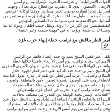
القوات الإسرائيلية”. وإعترضت البحرية الإسرائيلية، يوم أمس
الأربعاء، الأسطول الذي كان يقترب من قطاع غزة، بعد أن وجهت
إسرائيل إنذارا لقواربه بوجوب تغيير مسارها. ووفقا لوكالة “فرانس
برس”، يضم أسطول مساعدات غزة، الذي إنطلق مطلع سبتمبر من
أسبانيا، نحو 45 سفينة على متنها مئات الناشطين المؤيدين
للفلسطينيين من أكثر من 40 دولة. وينقل حليب أطفال ومواد غذائية
ومساعدات طبية، ويؤكد أنه في “مهمة سلمية وغير عنيفة”.
أمير قطر يناقش مع ترامب خطة إنهاء حرب غزة
تلقى أمير قطر، الشيخ تميم بن حمد، إتصالا هاتفيا من الرئيس
الأميركي، دونالد ترامب، يوم أمس الأربعاء، ناقشا خلالها خطة
واشنطن لإنهاء الحرب في قطاع غزة. وقال الديوان الأميري القطري
أن الشيخ تميم بن حمد جدد التأكيد على دعم قطر لجهود إحلال
السلام. وأضاف: “أعرب أمير قطر عن ثقته في قدرة الدول الداعمة
لخطة ترمب على الوصول لتسوية تضمن الأمن بالمنطقة، وتصون
حقوق الفلسطينيين”. وجرى خلال الإتصال مناقشة المستجدات
بشأن خطة ترامب لإنهاء الحرب في قطاع غزة، وإستعراض
“العلاقات الإستراتيجية الوثيقة بين البلدين في مختلف مجالات
الشراكة والتعاون الثنائي”، إضافة إلى تبادل وجهات النظر حول عدد
من المستجدات الإقليمية والدولية الأخرى ذات الإهتمام المشترك.
وفي وقت سابق من يوم أمس الأربعاء، رحبت قطر بتوقيع ترامب