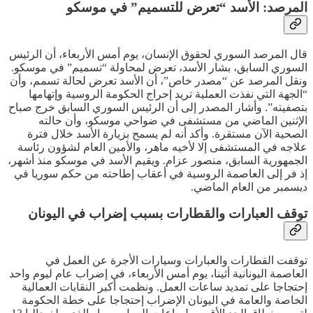
المرصد: الأسد “تعرض للتسميم” في موسكو
قال المرصد السوري لحقوق الإنسان، يوم أمس الأربعاء، أن الرئيس
السوري السابق، بشار الأسد، تعرض لمحاولة “تسميم” في موسكو.
ونقل المرصد عن “مصدر خاص”، أن الأسد تعرض لحالة تسمم، وأن
“الجهة التي نفذت العملية تريد إحراج الحكومة الروسية وإتهامها
بتصفيته”. وأشار المصدر إلى أن الرئيس السوري السابق خرج صباح
الإثنين الماضي من مستشفى في ضواحي موسكو، وأن حالته
الصحية الآن مستقرة. وأكد أنه لم يسمح بزيارة الأسد خلال فترة
علاجه في المستشفى إلا لأخيه ماهر، والأمين العام لشؤون رئاسة
الجمهورية السابق، منصور عزام. ويقيم الأسد في موسكو منذ أشهر،
إذ فر إلى العاصمة الروسية في أعقاب إطاحته من حكم سوريا في
ديسمبر من العام الماضي.
توقف العبارات والقطارات بسبب إضراب في اليونان
توقفت القطارات والعبارات وسيارات الأجرة عن العمل في
العاصمة اليونانية أثينا، يوم أمس الأربعاء، في إضراب عام ليوم واحد
إحتجاجا على تمديد ساعات العمل. ونظمت أكبر النقابات العمالية
الخاصة والعامة في اليونان الإضراب إحتجاجا على خطة الحكومة