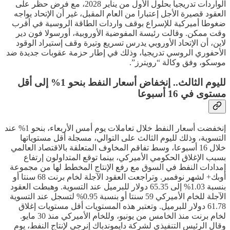
الواردات تدريجيا بحلول الأول من يناير 2028، مع فرض حظر على
العقود قصيرة الأجل إعتبارا من العام المقبل، غير أن الإتحاد يواجه
ضغوطا أميركية للإسراع بوقف واردات الطاقة الروسية في أقرب
وقت ممكن. وقالت رئيسة المفوضية الأوروبية، أورسولا فون دير
لاين، أن الإتحاد الأوروبي يدرس تسريع وتيرة وقف إستيراد الوقود
الأحفوري الروسي تدريجيا، وذلك في إطار حزمة عقوبات جديدة ضد
موسكو، وفق وكالة “رويترز”.
لليوم الثالث.. إنخفاض أسعار النفط بنحو 1% إلى أقل
مستوى في 16 أسبوعا
إنخفضت أسعار النفط خلال تعاملات يوم أمس الأربعاء، بنحو 1% عند
التسوية، وذلك لليوم الثالث على التوالي، مسجلة أقل مستوياتها
خلال 16 أسبوعا، وسط تفاقم المخاوف المتعلقة بالاقتصاد العالمي
بسبب الإغلاق الحكومي الأميركي، بينما توقع المتداولون إرتفاع
إمدادات النفط في السوق مع رفع الإنتاج المخطط لها من مجموعة
أوبك+ لشهر نوفمبر. وتراجعت العقود الآجلة لخام برنت 68 سنتا أو
بنسبة 1.03% إلى 65.35 دولار للبرميل عند التسوية. وهبطت العقود
الآجلة للخام الأميركي 59 سنتا أو بنسبة 0.95% لتسجل عند التسوية
61.78 دولار للبرميل. وتعتبر هذه المستويات أقل مستويات إغلاق
لخام برنت منذ الخامس من يونيو، وللخام الأميركي منذ 30 مايو.
وقال الرئيس التنفيذي لشركة دايموندباك إنرجي لإنتاج النفط، يوم