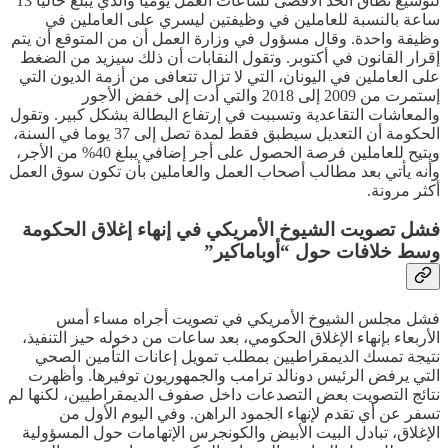
لتوسيع نطاق الحد الأقصى لساعات العمل يوميا والذي يبلغ حاليا 13
ساعة بالنسبة للعاملين في وظيفتين ليسري على العاملين في
وظيفة واحدة. وقال مسؤول في وزارة العمل أن من المتوقع أن يتم
إقرار القانون في أكتوبر. وتقول النقابات أن ذلك سيزيد من الضغط
على العاملين في اليونان، التي لا تزال تتعافى من أزمة الديون التي
إستمرت من 2009 إلى 2018 والتي أدت إلى خفض الأجور
والمعاشات التقاعدية وتسببت في إرتفاع البطالة بشكل كبير. وتقول
الحكومة أن التعديل سيطبق فقط لمدة تصل إلى 37 يوما في السنة،
ويتيح للعاملين فرصة الحصول على أجر إضافي يبلغ 40% من الأجر،
وأنه يأتي بعد مطالب أصحاب العمل والعاملين بأن تكون سوق العمل
أكثر مرونة.
فشل تصويت الشيوخ الأمريكي في إنهاء إغلاق الحكومة
وسط خلافات حول “أوباماكير”
فشل مجلس الشيوخ الأمريكي في تصويت أجراه مساء أمس
الأربعاء بإنهاء الإغلاق الحكومي، بعد ساعات من دخوله حيز التنفيذ،
نتيجة تمسك الديمقراطيين بمطلب تمويل إعانات التأمين الصحي
التي يرفض الرئيس دونالد ترامب والجمهوريون توفيرها. وأظهرت
نتائج التصويت بعض التصدعات داخل صفوف الديمقراطيين، لكنها لم
تسفر عن أي تقدم لإنهاء الجمود الراهن. وفي اليوم الأول من
الإغلاق، تبادل البيت الأبيض والكونجرس الإتهامات حول المسؤولية