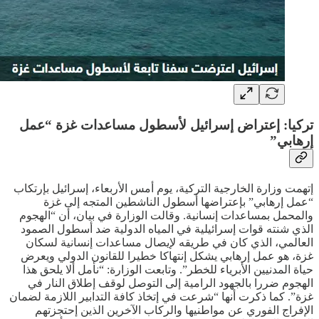
تركيا: إعتراض إسرائيل لأسطول مساعدات غزة “عمل
إرهابي”
إتهمت وزارة الخارجية التركية، يوم أمس الأربعاء، إسرائيل بإرتكاب
“عمل إرهابي” بإعتراضها أسطول الناشطين المتجه إلى غزة
والمحمل بمساعدات إنسانية. وقالت الوزارة في بيان، أن “الهجوم
الذي شنته قوات إسرائيلية في المياه الدولية ضد أسطول الصمود
العالمي، الذي كان في طريقه لإيصال مساعدات إنسانية لسكان
غزة، هو عمل إرهابي يشكل إنتهاكا خطيرا للقانون الدولي ويعرض
حياة المدنيين الأبرياء للخطر”. وتابعت الوزارة: “نأمل ألا يلحق هذا
الهجوم ضررا بالجهود الرامية إلى التوصل لوقف إطلاق النار في
غزة”. كما ذكرت أنها “شرعت في إتخاذ كافة التدابير اللازمة لضمان
الإفراج الفوري عن مواطنيها والركاب الآخرين الذين إحتجزتهم