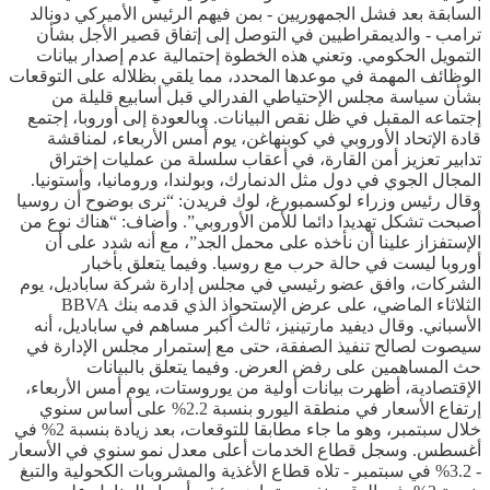
السابقة بعد فشل الجمهوريين - بمن فيهم الرئيس الأميركي دونالد
ترامب - والديمقراطيين في التوصل إلى إتفاق قصير الأجل بشأن
التمويل الحكومي. وتعني هذه الخطوة إحتمالية عدم إصدار بيانات
الوظائف المهمة في موعدها المحدد، مما يلقي بظلاله على التوقعات
بشأن سياسة مجلس الإحتياطي الفدرالي قبل أسابيع قليلة من
إجتماعه المقبل في ظل نقص البيانات. وبالعودة إلى أوروبا، إجتمع
قادة الإتحاد الأوروبي في كوبنهاغن، يوم أمس الأربعاء، لمناقشة
تدابير تعزيز أمن القارة، في أعقاب سلسلة من عمليات إختراق
المجال الجوي في دول مثل الدنمارك، وبولندا، ورومانيا، وأستونيا.
وقال رئيس وزراء لوكسمبورغ، لوك فريدن: “نرى بوضوح أن روسيا
أصبحت تشكل تهديدا دائما للأمن الأوروبي”. وأضاف: “هناك نوع من
الإستفزاز علينا أن نأخذه على محمل الجد”، مع أنه شدد على أن
أوروبا ليست في حالة حرب مع روسيا. وفيما يتعلق بأخبار
الشركات، وافق عضو رئيسي في مجلس إدارة شركة ساباديل، يوم
الثلاثاء الماضي، على عرض الإستحواذ الذي قدمه بنك BBVA
الأسباني. وقال ديفيد مارتينيز، ثالث أكبر مساهم في ساباديل، أنه
سيصوت لصالح تنفيذ الصفقة، حتى مع إستمرار مجلس الإدارة في
حث المساهمين على رفض العرض. وفيما يتعلق بالبيانات
الإقتصادية، أظهرت بيانات أولية من يوروستات، يوم أمس الأربعاء،
إرتفاع الأسعار في منطقة اليورو بنسبة 2.2% على أساس سنوي
خلال سبتمبر، وهو ما جاء مطابقا للتوقعات، بعد زيادة بنسبة 2% في
أغسطس. وسجل قطاع الخدمات أعلى معدل نمو سنوي في الأسعار
- 3.2% في سبتمبر - تلاه قطاع الأغذية والمشروبات الكحولية والتبغ