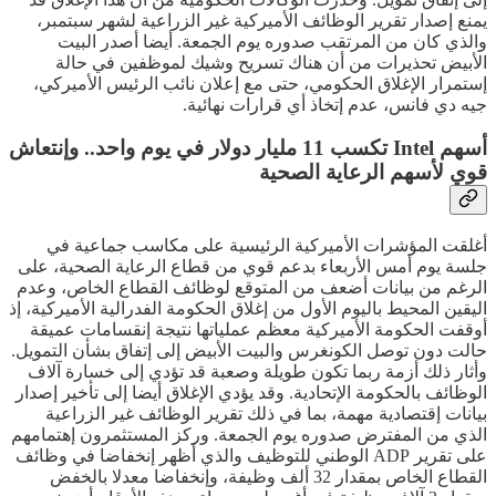
يمنع إصدار تقرير الوظائف الأميركية غير الزراعية لشهر سبتمبر،
والذي كان من المرتقب صدوره يوم الجمعة. أيضا أصدر البيت
الأبيض تحذيرات من أن هناك تسريح وشيك لموظفين في حالة
إستمرار الإغلاق الحكومي، حتى مع إعلان نائب الرئيس الأميركي،
جيه دي فانس، عدم إتخاذ أي قرارات نهائية.
أسهم Intel تكسب 11 مليار دولار في يوم واحد.. وإنتعاش
قوي لأسهم الرعاية الصحية
أغلقت المؤشرات الأميركية الرئيسية على مكاسب جماعية في
جلسة يوم أمس الأربعاء بدعم قوي من قطاع الرعاية الصحية، على
الرغم من بيانات أضعف من المتوقع لوظائف القطاع الخاص، وعدم
اليقين المحيط باليوم الأول من إغلاق الحكومة الفدرالية الأميركية، إذ
أوقفت الحكومة الأميركية معظم عملياتها نتيجة إنقسامات عميقة
حالت دون توصل الكونغرس والبيت الأبيض إلى إتفاق بشأن التمويل.
وأثار ذلك أزمة ربما تكون طويلة وصعبة قد تؤدي إلى خسارة آلاف
الوظائف بالحكومة الإتحادية. وقد يؤدي الإغلاق أيضا إلى تأخير إصدار
بيانات إقتصادية مهمة، بما في ذلك تقرير الوظائف غير الزراعية
الذي من المفترض صدوره يوم الجمعة. وركز المستثمرون إهتمامهم
على تقرير ADP الوطني للتوظيف والذي أظهر إنخفاضا في وظائف
القطاع الخاص بمقدار 32 ألف وظيفة، وإنخفاضا معدلا بالخفض