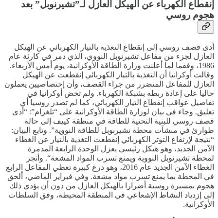
إنقطاع الكهرباء عن الهيكل العازل لـ”تشيرنوبل” بعد
هجوم روسي
أدى قصف روسي إلى إنقطاع التغذية بالتيار الكهربائي عن الهيكل
العازل لجزء من مفاعل تشيرنوبل النووي، الذي دمر في كارثة عام
1986، وفقما لما أعلنت وزارة الطاقة الأوكرانية، يوم أمس الأربعاء.
وقالت أوكرانيا أن التغذية بالتيار الكهربائي إنقطعت عن الهيكل
العازل للمفاعل المتضرر من جراء القصف، وأن إختصاصيين يعملون
حاليا على إعادة ربطه بشبكة الكهرباء. ولم تخض أوكرانيا في
تفاصيل عواقب إنقطاع التيار الكهربائي، كما لم تصدر روسيا أي
تعليق. وجاء في بيان لوزارة الطاقة الأوكرانية على “تلغرام”: “أدى
قصف روسي للبنية التحتية للطاقة في منطقة كييف إلى حالة
طوارئ في منشآت محطة تشيرنوبل للطاقة النووية”. وتابع البيان:
“نتيجة لإرتفاع التوتر الكهربائي إنقطعت التغذية بالتيار عن الغطاء
الآمن الجديد، وهو هيكل رئيسي يعزل الوحدة الرابعة المدمرة
لمحطة تشيرنوبل النووية ويمنع تسرب المواد المشعة“. وأنجز
الغطاء الآمن الجديد عام 2016، وهو درع كبيرة تغطي المفاعل الرابع
في المحطة بما يمنع تسرب مواد مشعة. وفي فبراير الماضي، ألحق
هجوم بمسيرة روسية أضرارا بالهيكل العازل من دون أن يؤدي ذلك
إلى إزدياد النشاط الإشعاعي في المنطقة المحيطة، وفق السلطات
الأوكرانية.