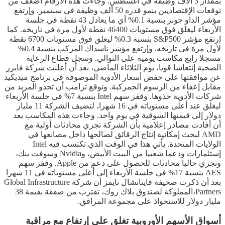
بمقدار 3 آلاف وظيفة في أغسطس. وجاءت هذه الأرقام أضعف من
توقعات الإقتصاديين بنمو قدره 50 ألف وظيفة في سبتمبر. وإرتفع
مؤشر الداو جونز بنسبة 0.1% أي ما يعادل 43 نقطة في جلسة
الأربعاء ليغلق فوق مستويات 46400 نقطة لأول مرة في تاريخه. كما
إرتفع مؤشر S&P500 بنسبة 0.3% ليغلق فوق مستويات 6700 نقطة
لأول مرة في تاريخه. وإرتفع مؤشر ناسداك المركب بنسبة 0.4%
مسجلا رابع مكاسب يومية على التوالي. وسجل قطاع الرعاية
الصحية إنتعاشا قويا، يوم الثلاثاء الماضي، بعد أن أعلنت شركة فايزر
عن موافقتها على خفض أسعار الأدوية الموصوفة في برنامج ميديكيد
مقابل إعفاء من الرسوم الجمركية. وتوقع ترامب أن تحذو المزيد من
شركات الأدوية حذوها. وقفز سهم Intel بنسبة 7% في جلسة الأربعاء
ليغلق عند أعلى مستوياته في 16 شهرا، لتضيف الشركة 11 مليار
دولار إلى قيمتها السوقية في يوم واحد. وجاءت هذه المكاسب بعد
أن أفادت مصادر إعلامية بأن الشركة تجري محادثات أولية مع
AMD لبحث إمكانية إنتاج الرقائق لصالحها داخل مصانعها في
الولايات المتحدة. يأتي هذا في الوقت الذي تكتسب فيه Intel
إستثمارات ودعما شعبيا من البيت الأبيض، وNvidia وسوفت بنك،
وتجري حاليا محادثات للحصول على دعم من Apple. وقفز سهم
AES بنسبة 17% في جلسة الأربعاء إلى أعلى مستوياته في 11 شهرا
بعد أن ذكرت صحيفة فاينانشال تايمز أن شركة Global Infrastructure
Partners،المملوكة لصندوق بلاك روك، تقترب من صفقة بقيمة 38
مليار دولار للاستحواذ على مجموعة المرافق.
أسواق الأسهم الأوروبية تغلق على إرتفاع مع مراقبة