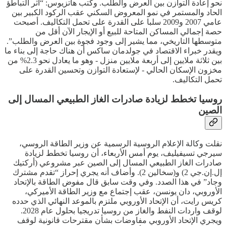
نحو إعادة التوازن بين العرض والطلب. وكتب هاتزيوس: “أثر التباطؤ
الحاد والمستمر في نمو المعروض السكني عقب الركود الكبير بين
عامي 2007 و2009 سلبا على القدرة على تحمل التكاليف. أصبحت
حصة إجمالي المساكن المتاحة للبيع أو الإيجار الآن أقل من
متوسطها التاريخي، مما يشير إلى وجود فجوة بين العرض والطلب”.
ويقدر خبراء الاقتصاد في جولدمان ساكس أن هناك حاجة إلى بناء ما
بين ثلاثة ملايين إلى أربعة ملايين منزل - وهو ما يعادل نحو 2.3% من
مخزون الإسكان الحالي - لإستعادة التوازن وتحسين القدرة على
تحمل التكاليف.
روسيا تخطط لزيادة صادرات الغاز الطبيعي المسال إلى
الصين
نقلت وكالة الإعلام الروسية الرسمية عن وزير الطاقة الروسي،
سيرجي تسيفيليف، يوم أمس الأربعاء، أن روسيا تخطط لزيادة
صادرات الغاز الطبيعي المسال إلى الصين عبر مشروعي (أركتيك
إل.إن.جي 2) و(سخالين 2). وأضاف أنه يجري إحراز “تقدم مشترك
وجاد” في هذا الصدد. وفي وقت سابق قال مفوض الطاقة بالإتحاد
الأوروبي، دان يونسن، عقب إجتماع مع وزير الطاقة الأميركي،
كريس رايت، أن الإتحاد الأوروبي ملتزم بالموعد النهائي الذي حدده
لوقف واردات النفط والغاز من روسيا تدريجيا بحلول عام 2028.
ويجري الإتحاد الأوروبي مفاوضات بشأن مقترحات قانونية لوقف