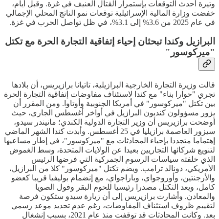
وتيرة أحدث التوقعات بإستمرار القتال العنيف في غزة. وقبل أيام،
خفضت وزارة المالية الإسرائيلية توقعات نمو الناتج المحلي الإجمالي
في عام 2025 من 3.6% إلى 3.1%، في ظل تواصل الحرب في غزة.
البرازيل وكندا تبحثان إحياء إتفاقية التجارة الحرة مع تكتل
"ميركوسور"
قالت وزيرة التجارة الخارجية البرازيلية، تاتيانا برازيريس، أن بلادها
تجري "حوارا بناء" مع كندا لاستئناف مفاوضات إتفاقية التجارة الحرة
بين تكتل "ميركوسور" في أمريكا الجنوبية وأوتاوا. ومن المقرر أن
يزور مسؤولون كنديون البرازيل في أواخر أغسطس الجاري، حيث
أوضحت برازيريس أن وزير التجارة الدولية الكندي؛ مانيندر سيدو،
سيزور العاصمة برازيليا في 25 أغسطس. وأبدت كندا الشهر الماضي
إهتماما متجددا بإحياء المحادثات مع "ميركوسور"، في إطار مساعيها
لتنويع شركائها التجاريين بعيدا عن الولايات المتحدة، وسط الغموض
الذي خلفته سياسات الرسوم الجمركية التي فرضها الرئيس
الأمريكي، دونالد ترامب. ويضم تكتل "ميركوسور" كلا من البرازيل،
والأرجنتين، وأوروجواي، وباراجواي، مع إنضمام بوليفيا قريبا كعضو
كامل، ويعد التكتل مصدرا رئيسيا للحوم البقر وفول الصويا
والمعادن. وأشارت برازيريس إلى أن زيارة سيدو ستكون فرصة
لتقييم ظروف استئناف المفاوضات، رغم عدم تحديد موعد رسمي
بعد. وكانت المحادثات قد توقفت منذ عام 2021، بسبب إنشغال