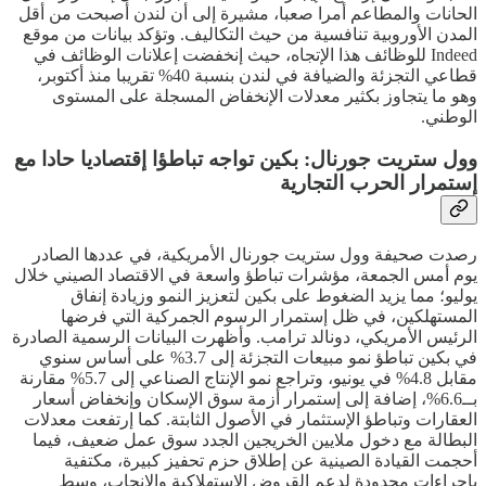
الحانات والمطاعم أمرا صعبا، مشيرة إلى أن لندن أصبحت من أقل
المدن الأوروبية تنافسية من حيث التكاليف. وتؤكد بيانات من موقع
Indeed للوظائف هذا الإتجاه، حيث إنخفضت إعلانات الوظائف في
قطاعي التجزئة والضيافة في لندن بنسبة 40% تقريبا منذ أكتوبر،
وهو ما يتجاوز بكثير معدلات الإنخفاض المسجلة على المستوى
الوطني.
وول ستريت جورنال: بكين تواجه تباطؤا إقتصاديا حادا مع
إستمرار الحرب التجارية
رصدت صحيفة وول ستريت جورنال الأمريكية، في عددها الصادر
يوم أمس الجمعة، مؤشرات تباطؤ واسعة في الاقتصاد الصيني خلال
يوليو؛ مما يزيد الضغوط على بكين لتعزيز النمو وزيادة إنفاق
المستهلكين، في ظل إستمرار الرسوم الجمركية التي فرضها
الرئيس الأمريكي، دونالد ترامب. وأظهرت البيانات الرسمية الصادرة
في بكين تباطؤ نمو مبيعات التجزئة إلى 3.7% على أساس سنوي
مقابل 4.8% في يونيو، وتراجع نمو الإنتاج الصناعي إلى 5.7% مقارنة
بــ6.6%، إضافة إلى إستمرار أزمة سوق الإسكان وإنخفاض أسعار
العقارات وتباطؤ الإستثمار في الأصول الثابتة. كما إرتفعت معدلات
البطالة مع دخول ملايين الخريجين الجدد سوق عمل ضعيف، فيما
أحجمت القيادة الصينية عن إطلاق حزم تحفيز كبيرة، مكتفية
بإجراءات محدودة لدعم القروض الإستهلاكية والإنجاب، وسط