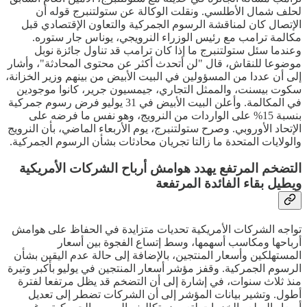
لحلف شمال الأطلسي. ونقلت الوكالة عن ستولتنبرج قوله أن
الإتصال كان لمناقشة الرسوم الجمركية والتعاون الإقتصادي قبل
مكالمة ترامب مع رئيس الوزراء النرويجي، يوناس جار ستوره.
وعندما سئل ستولتنبرج ما إذا كان ترامب قد تناول جائزة نوبل
موضوعا للنقاش، قال "لن أتحدث أكثر عن محتوى المحادثة"، وأشار
إلى أن عددا من المسؤولين في البيت الأبيض من بينهم وزير الخزانة،
سكوت بيسنت، والممثل التجاري، جيمسيون جرير، كانوا موجودين
في المكالمة. وأعلن البيت الأبيض في 31 يوليو فرض رسوم جمركية
بنسبة 15% على الواردات من النرويج، وهو نفس ما فرضه على
الإتحاد الأوروبي. وصرح ستولتنبرج، يوم الأربعاء الماضي، بأن النرويج
والولايات المتحدة ما زالتا تجريان محادثات بشأن الرسوم الجمركية.
التضخم المرتفع يهدد هوامش أرباح الشركات الأمريكية
ويطيل بقاء الفائدة المرتفعة
تواجه الشركات الأمريكية تحديات متزايدة في الحفاظ على هوامش
أرباحها ومكاسب أسهمها، وسط إتساع الفجوة بين أسعار
المستهلكين وأسعار المنتجين، بالإضافة إلى حالة عدم اليقين بشأن
الرسوم الجمركية. وقفز مؤشر أسعار المنتجين في يوليو بأكبر وتيرة
منذ ثلاث سنوات، في إشارة إلى أن التضخم قد يظل مرتفعا لفترة
أطول. وتشير بيانات المؤشر إلى أن الشركات تضطر إلى تعديل