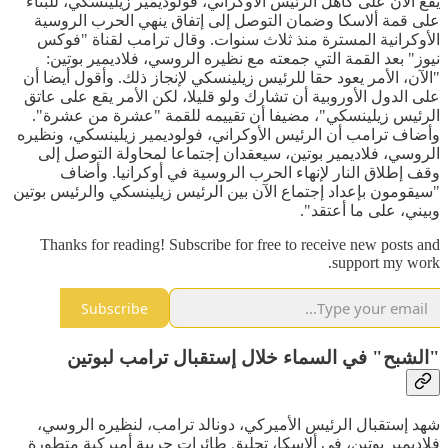
يقع الآن على كاهل الرئيس الأوكراني، فولوديمير زيلينسكي، للبناء
على قمة ألاسكا وضمان التوصل إلى إتفاق ينهي الحرب الروسية
الأوكرانية المسترة منذ ثلاث سنوات. وقال ترامب لقناة "فوكس
نيوز" بعد القمة التي جمعته مع نظيره الروسي، فلاديمير بوتين:
"الآن، الأمر يعود حقا للرئيس زيلينسكي لإنجاز ذلك. وأقول أيضا أن
على الدول الأوروبية أن تشارك ولو قليلا، لكن الأمر يقع على عاتق
الرئيس زيلينسكي"، مضيفا أن تقييمه للقمة "عشرة من عشرة".
وأضاف ترامب أن الرئيس الأوكراني، فولوديمير زيلينسكي، ونظيره
الروسي، فلاديمير بوتين، سيعقدان إجتماعا لمحاولة التوصل إلى
وقف إطلاق النار لإنهاء الحرب الروسية في أوكرانيا. وأضاف
"سيقومون بإعداد إجتماع الآن بين الرئيس زيلينسكي والرئيس بوتين
وبيني، على ما أعتقد".
Thanks for reading! Subscribe for free to receive new posts and
support my work.
Subscribe
"الشبح" في السماء خلال إستقبال ترامب لبوتين
شهد إستقبال الرئيس الأميركي، دونالد ترامب، لنظيره الروسي،
فلاديمير بوتين، في ألاسكا، تحليق طائرات حربية أميركية متطورة