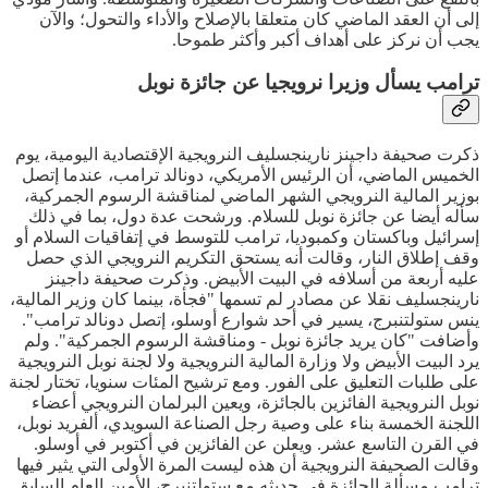
إلى أن العقد الماضي كان متعلقا بالإصلاح والأداء والتحول؛ والآن
يجب أن نركز على أهداف أكبر وأكثر طموحا.
ترامب يسأل وزيرا نرويجيا عن جائزة نوبل
ذكرت صحيفة داجينز نارينجسليف النرويجية الإقتصادية اليومية، يوم
الخميس الماضي، أن الرئيس الأمريكي، دونالد ترامب، عندما إتصل
بوزير المالية النرويجي الشهر الماضي لمناقشة الرسوم الجمركية،
سأله أيضا عن جائزة نوبل للسلام. ورشحت عدة دول، بما في ذلك
إسرائيل وباكستان وكمبوديا، ترامب للتوسط في إتفاقيات السلام أو
وقف إطلاق النار، وقالت أنه يستحق التكريم النرويجي الذي حصل
عليه أربعة من أسلافه في البيت الأبيض. وذكرت صحيفة داجينز
نارينجسليف نقلا عن مصادر لم تسمها "فجأة، بينما كان وزير المالية،
ينس ستولتنبرج، يسير في أحد شوارع أوسلو، إتصل دونالد ترامب".
وأضافت "كان يريد جائزة نوبل - ومناقشة الرسوم الجمركية". ولم
يرد البيت الأبيض ولا وزارة المالية النرويجية ولا لجنة نوبل النرويجية
على طلبات التعليق على الفور. ومع ترشيح المئات سنويا، تختار لجنة
نوبل النرويجية الفائزين بالجائزة، ويعين البرلمان النرويجي أعضاء
اللجنة الخمسة بناء على وصية رجل الصناعة السويدي، ألفريد نوبل،
في القرن التاسع عشر. ويعلن عن الفائزين في أكتوبر في أوسلو.
وقالت الصحيفة النرويجية أن هذه ليست المرة الأولى التي يثير فيها
ترامب مسألة الجائزة في حديثه مع ستولتنبرج، الأمين العام السابق