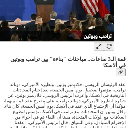
قمة الـ3 ساعات.. مباحثات "بناءة" بين ترامب وبوتين
في ألاسكا
عقد الرئيسان الروسي، فلاديمير بوتين، ونظيره الأميركي، دونالد
ترامب، مؤتمرا صحفيا ، يوم أمس الجمعة، بعد إختام المحادثات
التاريخية في ألاسكا. وأعرب الرئيس الروسي، فلاديمير بوتين، عن
شكره لنظيره الأميركي، دونالد ترامب، على مقترح عقد قمة بينهما،
مؤكدا أن الإجتماع الذي عقد في ألاسكا، يوم أمس الجمعة، كان بناء.
وقال بوتين أن المحادثات مع ترامب في ألاسكا، تؤسس لتطبيع
العلاقات مع الولايات المتحدة، مبينا أن اللقاء تم في أجواء من
الإحترام المتبادل. وفي السياق، قال الرئيس الأميركي: "عقدنا
إجتماعا مثمرا للغاية وإتفقنا على الكثير من النقاط". وخلال المؤتمر