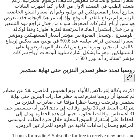
أسعار السلع والخدمات لتعويض تكاليف الرسوم الجمركية، رغم
ضعف الطلب في النصف الأول من العام. كما أظهرت البيانات
تسارع أسعار المستهلكين في يوليو، رغم أن أسعار السلع الخاضعة
للرسوم لم ترتفع بالقدر المتوقع. وإذا إستمر هذا الإتجاه، فقد تتعرض
هوامش أرباح الشركات لضغوط، سواء من خلال تراجع قوة التسعير
أو من خلال إستمرار الفائدة المرتفعة لفترة أطول؛ وفقا لوكالة
"بلومبيرج". وتسجل الفجوة بين مؤشر أسعار المستهلكين ومؤشر
أسعار المنتجين قراءة سلبية عند 0.6% في يوليو، مما يعكس إرتفاع
تكاليف المنتجين بوتيرة أسرع من الأسعار التي يفرضونها على
المستهلكين؛ وهو ما يشكل إشارة سلبية لتوقعات أرباح شركات
مؤشر "ستاندرد آند بورز 500".
روسيا تمدد حظر تصدير البنزين حتى نهاية سبتمبر
ذكرت وكالة إنترفاكس للأنباء، يوم الخميس الماضي، نقلا عن مصادر
لم تسمها أن روسيا تعتزم تمديد حظر صادرات البنزين حتى نهاية
سبتمبر. وفرضت روسيا حظرا مؤقتا على صادرات البنزين من
شركات النفط في 28 يوليو، وقالت في بادئ الأمر أنه سيستمر حتى
31 أغسطس. وقالت الحكومة حينها أن هذه الخطوة تهدف إلى
الحفاظ على إستقرار السوق المحلية خلال فترة الطلب الموسمي
المرتفع وضمان إمدادات كافية من الوقود للمزارعين الروس.
Thanks for reading! Subscribe for free to receive new posts and