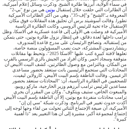
في سماء الولاية، أبرزها طائرة الشبح. وذكرت وسائل إعلام أميركية،
أن الطائرات التي حلقت خلال إستقبال
بوتين
هي من نوع "بي-2"
المعروفة بـ"الشبح" و"إف-35"، وهي من أكثر الطائرات الأميركية
تطورا. وقالت أسوشيتد برس أن تحليق هذه المقاتلات فوق مكان
الإستقبال جاء تحية للرئيس الروسي. وكانت الطائرة الرئاسية
الأميركية قد وصلت هي الأولى إلى قاعدة عسكرية في ألاسكا، وظل
ترامب داخلها لعدة دقائق، في إنتظار نزول طائرة بوتين، حتى يتمكن
من إستقباله. وتصافح الرئيسان على مدرج قاعدة إلمندورف
ريتشاردسون المشتركة، حيث نصب المسؤولون منصة خاصة،
تعلوها لافتة كبيرة كتب عليها "ألاسكا 2025"، وتحيط بها مقاتلات
متوقفة وسجاد أحمر. وكان أفراد من الجيش بالزي الرسمي بالقرب
من المكان. وبالتزامن مع وصول الطائرتين، كشف البيت الأبيض أن
المحادثات التي ستجمع الرئيسين باتت ستعقد بحضور مساعدي
الزعيمين. وقالت الناطقة بإسم البيت الأبيض، كارولاين ليفيت،
للصحفيين في الطائرة الرئاسية، أن: "المحادثات ستعقد بحضور
مساعدين للرئيس ترامب أبرزهم وزير الخارجية، ماركو روبيو،
والمبعوث الخاص، ستيف ويتكوف". وكان من المقرر أن يجري
ترامب محادثات منفردة مع بوتين، إلا أن الناطقة بإسم البيت الأبيض
أكدت حدوث تغيير في البرنامج. وذكرت شبكة "سي إن إن"
الأميركية، أن صيغة الإجتماع الثنائي تحولت من لقاء وجها لوجه إلى
إجتماع لمجموعة أكبر، مشيرة إلى أن هذا التغيير يعد "ذا أهمية
كبيرة".