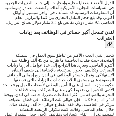
الدول الأعضاء بقضايا محلية وإنتخابات، إلى جانب التغيرات الجذرية
في السياسات التجارية الأمريكية آنذاك. وكشفت مصادر دبلوماسية
أن المفاوضات الرسمية قد تستأنف في أواخر سبتمبر أو أوائل
أكتوبر. وقد بلغ حجم التبادل التجاري بين كندا والبرازيل العام
الماضي 9.1 مليار دولار، بفائض بلغ 3.5 مليار دولار لصالح البرازيل.
لندن تسجل أكبر خسائر في الوظائف بعد زيادات
الضرائب
تتحمل لندن العبء الأكبر من تباطؤ سوق العمل في المملكة
المتحدة، حيث فقدت العاصمة ما يقرب من 45 ألف وظيفة منذ
أكتوبر الماضي. ويعزى هذا التراجع إلى عدة عوامل، أبرزها زيادات
الضرائب وتكاليف الأجور المرتفعة، بالإضافة إلى ضعف الإنفاق
الإستهلاكي. وتمثل خسائر الوظائف في لندن ربع إجمالي الوظائف
المفقودة على مستوى البلاد، حيث أدت الزيادات التي فرضتها
حكومة حزب العمال على التأمين الوطني لأصحاب العمل ورفع الحد
الأدنى للأجور إلى ضغوط كبيرة على الشركات. وتعد قطاعات
التجزئة والضيافة من أكثر القطاعات تضررا، خاصة في لندن. ووفقا
لـ "UKHospitality"، فإن حوالي ثلث الوظائف في قطاع الضيافة
تتركز في العاصمة، وقد فقد القطاع حوالي 30 ألف وظيفة هناك
خلال العام الماضي. وقالت كيت نيكولز، الرئيسة التنفيذية
للمجموعة، أن إرتفاع الإيجارات وتكاليف الأجور جعل إستمرار عمل