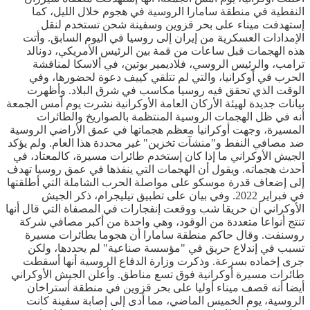
النفطية في منطقة سامارا الروسية في هجوم خلال الليل، كما
إستهدفت ميناء على بحر قزوين وسفينة شحن تستخدم لنقل
الإمدادات العسكرية من إيران إلى روسيا في اليوم السابق. وأتت
هذه الهجمات قبل ساعات من قمة بين الرئيس الأمريكي، دونالد
ترامب، والرئيس الروسي، فلاديمير بوتين، في ألاسكا لمناقشة
الحرب في أوكرانيا، والتي لم تتلقي كييف دعوة لحضورها، وفي
الوقت الذي تحقق فيه روسيا مكاسب في شرق البلاد. وأظهرت
بيانات جديدة لهيئة الأركان العامة الأوكرانية نشرت يوم أمس الجمعة
أنه في ظل الهجمات الروسية المنتظمة بالصواريخ والطائرات
المسيرة، وجهت أوكرانيا معظم هجماتها في عمق الأراضي الروسية
ضد مصافي النفط و"منشآت تخزين" غير محددة هذا العام. ولم يؤكد
الجيش الأوكراني ما إذا كان إستخدم طائرات مسيرة، كالمعتاد، في
أحدث هجماته. ويقول أن الهجمات التي ينفذها في عمق روسيا تهدف
إلى إضعاف قدرة موسكو على مواصلة الحرب الشاملة التي أطلقتها
في فبراير 2022. وفي بيان على تطبيق تيليجرام، ذكر الجيش
الأوكراني أن حريقا شب ووقعت إنفجارات في المصفاة التي قال أنها
تنتج أنواعا متعددة من الوقود، وهي واحدة من أكبر مصافي شركة
روسنفت. وقال حاكم منطقة سامارا أن هجوما بطائرات مسيرة
تسبب في إندلاع حريق في "مؤسسة صناعية" لم يحددها، ولكن
جرى إخماده بسرعة. وذكرت وزارة الدفاع الروسية أنها أسقطت
طائرات مسيرة أوكرانية فوق تسع مناطق. وأعلن الجيش الأوكراني
أيضا أنه قصف ميناء أوليا على بحر قزوين في منطقة أستراخان
الروسية، يوم الخميس الماضي، مما أدى إلى إصابة سفينة كانت