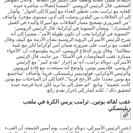
الصحفي، قال الرئيس الروسي: "أسسنا إتصالات مباشرة جيدة
للغاية مع ترامب يجب تخطي العداء مع أميركا إلى الحوار". وأشار
إلى أن العلاقات بين البلدين وصلت إلى أدنى مستوى مؤخرا، وأضاف
"من الضروري تصحيح مسار العلاقات مع أميركا والبدء في العمل
المشترك". وبشأن التسوية في أوكرانيا، قال الرئيس الروسي:
"التسوية في أوكرانيا يجب أن تكون طويلة الأمد"، مشيرا إلى أنه
شرح للرئيس الأميركي الرؤية الروسية بشأن الأزمة مع كييف وقال
أتفقت مع ترامب على ضرورة ضمان أمن أوكرانيا لكن مع تلبية
مطالبنا". وقال وزير الدفاع الروسي، أندريه بيلوسوف، أن "الأجواء
ممتازة عقب المفاوضات في ألاسكا". من جانبه، قال الرئيس
الأميركي، دونالد ترامب، أنه تم إحراز "تقدم كبير" مع الرئيس
الروسي، فلاديمير بوتين، وأوضح أنه سيتحدث مع قادة أوروبيين
والرئيس الأوكراني، فولوديمير زيلينسكي، قريبا. وأضاف "سأجتمع
مع بوتين مجددا على الأرجح قريبا"ـ لافتا إلى أن المباحثات مع بوتين
كانت عصيبة". وتابع: "لم نصل إلى ما نريد لكن لدينا فرصة جيدة
لتحقيق ذلك"، لكنه أشار إلى إحراز تقدم رائع.
عقب لقائه بوتين.. ترامب يرمي الكرة في ملعب
زيلينسكي
إعتبر الرئيس الأميركي، دونالد ترامب، يوم أمس الجمعة، أن العبء