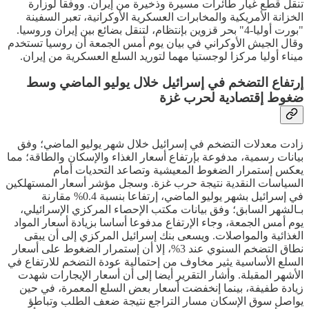
تنقل قطع غيار طائرات مسيرة وذخيرة من إيران. ووفقا لوزارة
الخزانة الأمريكية والمخابرات العسكرية الأوكرانية، تعبر السفينة
"بورت أوليا-4" بحر قزوين بإنتظام، لتنقل بضائع بين إيران وروسيا.
وقال الجيش الأوكراني في بيان يوم أمس الجمعة أن روسيا تستخدم
ميناء أوليا مركزا لوجستيا مهما لتوريد السلع العسكرية من إيران.
إرتفاع التضخم في إسرائيل خلال يوليو الماضي وسط
ضغوط إقتصادية لحرب غزة
زادت معدلات التضخم في إسرائيل خلال شهر يوليو الماضي؛ وفق
بيانات رسمية، مدفوعة بإرتفاع أسعار الغذاء والإسكان والطاقة؛ مما
يعكس إستمرار الضغوط المعيشية وتصاعد التحديات أمام
السياسات النقدية نتيجة حرب غزة. وسجل مؤشر أسعار المستهلكين
في إسرائيل بشهر يوليو الماضي، إرتفاعا بنسبة 0.4% مقارنة
بـالشهر السابق؛ وفق بيانات مكتب الإحصاء المركزي الإسرائيلي،
يوم أمس الجمعة، وجاء الإرتفاع مدفوعا أساسا بزيادة أسعار المواد
الغذائية والمواصلات. ويسعى بنك إسرائيل المركزي إلى أن يبقى
نطاق التضخم السنوي عند 3%، إلا أن إستمرار الضغوط على أسعار
السلع الأساسية يثير مخاوف من إحتمالية عودة التضخم للارتفاع في
الأشهر المقبلة. وأشار التقرير أيضا إلى أن أسعار الإيجارات شهدت
زيادة طفيفة، بينما إنخفضت أسعار بعض السلع المعمرة، في حين
يواصل سوق الإسكان مسار التراجع نتيجة ضعف الطلب وتباطؤ