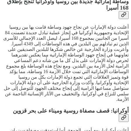
وساطة إماراتية جديدة بين روسيا وأوكرانيا تنجح بإطلاق
168 أسيرا
أعلنت دولة الإمارات عن نجاح جهود وساطة قامت بها بين روسيا
الإتحادية وجمهورية أوكرانيا في إنجاز عملية تبادل جديدة تضمنت 84
أسيرا من الجانبين بمجموع 168 أسيرا، ليصل العدد الإجمالي للأسرى
الذين تم تبادلهم بين البلدين في هذه الوساطات إلى 4349 أسيرا.
وأعربت وزارة الخارجية عن خالص شكرها للبلدين الصديقين على
تعاونهما في إنجاح جهود الوساطة الإماراتية مما يعكس تقديرهما
لحرص دولة الإمارات على بذل كل ما من شأنه دعم المساعي
الرامية لحل الأزمة بين البلدين. ومع نجاح هذه الوساطة بلغ مجموع
الوساطات الإماراتية التي تمت خلال الأزمة 16 وساطة، مما يؤكد
قوة وتميز العلاقات التي تجمع دولة الإمارات بكل من روسيا
الإتحادية وأوكرانيا. وأكدت وزارة الخارجية على أن دولة الإمارات
ستواصل مساعيها الرامية إلى إنجاح مختلف الجهود للتوصل إلى حل
سلمي للنزاع في أوكرانيا، والتخفيف من الآثار الإنسانية الناجمة عن
الأزمة.
أوكرانيا: قصف مصفاة روسية وميناء على بحر قزوين
أعلنت أوكرانيا، يوم أمس الجمعة، أنها إستهدفت مصفاة سيزران