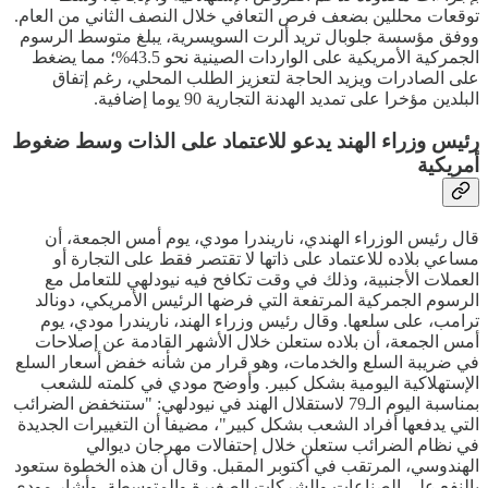
توقعات محللين بضعف فرص التعافي خلال النصف الثاني من العام.
ووفق مؤسسة جلوبال تريد ألرت السويسرية، يبلغ متوسط الرسوم
الجمركية الأمريكية على الواردات الصينية نحو 43.5%؛ مما يضغط
على الصادرات ويزيد الحاجة لتعزيز الطلب المحلي، رغم إتفاق
البلدين مؤخرا على تمديد الهدنة التجارية 90 يوما إضافية.
رئيس وزراء الهند يدعو للاعتماد على الذات وسط ضغوط
أمريكية
قال رئيس الوزراء الهندي، ناريندرا مودي، يوم أمس الجمعة، أن
مساعي بلاده للاعتماد على ذاتها لا تقتصر فقط على التجارة أو
العملات الأجنبية، وذلك في وقت تكافح فيه نيودلهي للتعامل مع
الرسوم الجمركية المرتفعة التي فرضها الرئيس الأمريكي، دونالد
ترامب، على سلعها. وقال رئيس وزراء الهند، ناريندرا مودي، يوم
أمس الجمعة، أن بلاده ستعلن خلال الأشهر القادمة عن إصلاحات
في ضريبة السلع والخدمات، وهو قرار من شأنه خفض أسعار السلع
الإستهلاكية اليومية بشكل كبير. وأوضح مودي في كلمته للشعب
بمناسبة اليوم الـ79 لاستقلال الهند في نيودلهي: "ستنخفض الضرائب
التي يدفعها أفراد الشعب بشكل كبير"، مضيفا أن التغييرات الجديدة
في نظام الضرائب ستعلن خلال إحتفالات مهرجان ديوالي
الهندوسي، المرتقب في أكتوبر المقبل. وقال أن هذه الخطوة ستعود
بالنفع على الصناعات والشركات الصغيرة والمتوسطة. وأشار مودي