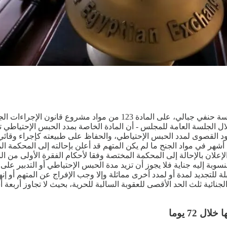
وافق مجلس النواب في جلسته العامة المنعقدة يوم أمس الإثنين، برئاسة حنف
ل الجلسة العامة للمجلس - أن المادة الخاصة بمدد الحبس الإحتياطي 
دود القصوى لمدد الحبس الإحتياطي، والحفاظ على طبيعته كإجراء وقائ
لاثة أشهر في مواد الجنح ما لم يكن المتهم قد أعلن بإحالته إلى المحكمة 
المنسوبة إليه جناية فلا يجوز أن تزيد مدة الحبس الإحتياطي أو التدبير 
ة للتجديد لمدة أو لمدد أخرى مماثلة وإلا وجب الإفراج عن المتهم أو إنه
نائية ثلث الحد الأقصى للعقوبة السالبة للحرية، بحيث لا تجاوز أربعة 
72 يوما