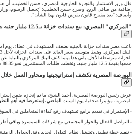
قال وزير الاستثمار والتجارة الخارجية المصري، حسن الخطيب، أن هناك
إضافية من صافي الربح. وصرح حسن الخطيب: "تحصل الرسوم، وزارة المال
وأضاف: "نعد مقترح قانون بفرض قانون بهذا الشأن".
"المركزي" المصري: بيع سندات خزانة بـ12.5 مليار جنيه بعائد منخفض عند 23.4%
جمعها بقيمة 12.5 مليار جنيه. وتخطت طلبات المستثمرين نحو 88.35 مليار جنيه بأكثر من 3 أضعاف ما تم بيعه بسعر فائدة بلغ أقصاه 30% على سندات أجل عامين و26.25% على سندات خزانة أجل 3 سنوات.
البورصة المصرية تكشف إستراتيجيتها ومحاور العمل خلال 2025
المصرية، مؤتمرا صحفيا، يوم السبت
الماضي، إستعرضا فيه أهم التطورات التي شهدها سوق الأوراق
- الإستمرار في تقديم برامج تستهدف رفع كفاءة المتعاملين في السوق
- التواصل الفعال والحوار المجتمعي مع شركات السمسرة وباقي أطر
- تنفيذ خطة تطبيق وتشغيل نظام التداول الجديد وفق الجداول الزمني