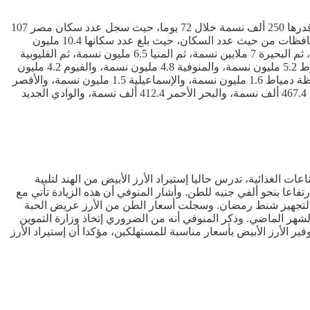
أعلن الجهاز المركزي للتعبئة العامة والإحصاء، يوم أمس الإثنين، عن وصول عدد سكان مصر بالداخل إلى 107 ملايين و250 ألف نسمة بزيادة قدرها 250 ألف نسمة خلال 72 يوما، حيث سجل عدد سكان مصر 107
ملايين نسمة بالداخل في الثاني من نوفمبر الماضي. وحسب بيانات من جهاز الإحصاء جاءت محافظة القاهرة على رأس قائمة أعلى عشر محافظات من حيث عدد السكان، حيث بلغ عدد سكانها 10.4 مليون
نسمة، وجاءت الجيزة في المرتبة الثانية 9.7 مليون نسمة. وفي المرتبة الثالثة جاءت الشرقية بـ8.1 مليون نسمة، ثم الدقهلية 7.2 مليون نسمة، ثم البحيرة 7 ملايين نسمة، ثم المنيا 6.5 مليون نسمة، ثم القليوبية
6.2 مليون نسمة، ثم سوهاج 5.9 مليون نسمة، ثم الإسكندرية 5.6 مليون نسمة، وأخيرا الغربية 5.5 مليون نسمة. وبلغ عدد سكان محافظة أسيوط 5.2 مليون نسمة، والمنوفية 4.8 مليون نسمة، والفيوم 4.2 مليون
نسمة، وكفر الشيخ 3.8 مليون نسمة، وقنا 3.7 مليون نسمة، وبني سويف 3.7 مليون نسمة، وأسوان 1.7 مليون نسمة. وسجل عدد سكان محافظة دمياط 1.6 مليون نسمة، والإسماعيلية 1.5 مليون نسمة، والأقصر
1.4 مليون نسمة، والسويس 805.3 ألف نسمة، وبورسعيد 799.4 ألف نسمة. وبلغ عدد سكان محافظة مطروح 576.2 ألف نسمة، وشمال سيناء 467.4 ألف نسمة، والبحر الأحمر 412.4 ألف نسمة، والوادي الجديد
ات الغذائية، تدرس حاليا إستيراد الأرز الأبيض من الهند لتلبية
اعا بنحو ألفي جنيه للطن. وأشار المنوفي أن هذه الزيادة تأتي مع
 لتجهيز شنط رمضان. وسجلت أسعار الطن من الأرز عريض الحبة
 بين 16.8 و17.3 ألف جنيه، بزيادة تتراوح بين ألفي جنيه عن الشهر الماضي. وذكر المنوفي أنه من الضروري إتخاذ وزارة التموين
ر الأرز الأبيض بأسعار مناسبة للمستهلكين، مؤكدا أن إستيراد الأرز