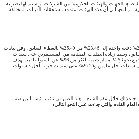
قاضاها الجهات والهيئات الحكومية من الشركات، وإستبدالها بضريبة
ة". وألمح، إلى أن هذه الهيئات ستدفع مستحقات الهيئات المختلفة.
باعت مصر سندات خزانة بالجنيه بضعف المستهدف في عطاء، يوم أمس الإثنين، مع تراجع متوسط سعر العائد على سندات أجل عامين بنحو 2% دفعة واحدة إلى 23.46% من 25.49% بالعطاء السابق، وفق بيانات
عائد على سندات الخزانة لأجل 3 سنوات بنحو 0.68% إلى 21.9% في عطاء اليوم من 22.58% بالعطاء السابق، وسط زيادة الطلبات المقدمة من المستثمرين على سندات
الخزانة متوسطة الأجل. يأتي هذا بينما كثف البنك المركزي بالنيابة عن وزارة المالية، بيع سندات خزانة لأجل عامين و3 سنوات، يوم الإثنين، ليجمع نحو 24.53 مليار جنيه، بأكثر من 96% عن السيولة المستهدف
عرض رئيس البورصة المصرية، أحمد الشيخ، ما تم إنجازه ضمن إستراتيجية مجلس إدارة البورصة المصرية للتطوير ومحاور العمل خلال 2025. جاء ذلك خلال عقد الشيخ، وهبة الصيرفي نائب رئيس البورصة