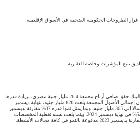
رار الطروحات الحكومية الضخمة في الأسواق الإقليمية.
أعلن بنك "QNB"، يوم أمس الإثنين، نتائج أعماله المستقلة والمجمعة عن الفترة المالية المنتهية في ديسمبر 2024. وأظهرت نتائج الأعمال أن البنك حقق صافي أرباح مجمعة 26.4 مليار جنية مصري، بزيادة قدرها
10.17 مليار جنيه، وبنسبة نمو 63% مقارنة بنفس الفترة في 2023، بينما بلغت صافي أرباح البنك المستقلة 25.8 مليار جنيه. وكشفت البيانات، أن إجمالي الأصول المجمعة بلغت 820 مليار جنيه، بنهاية ديسمبر
2024، بزيادة قدرها 191 مليار جنيه، مقارنة بديسمبر 2023 وبنسبة نمو 30%. وزادت محفظة القروض والسلفيات للبنك 98 مليار جنيه، لتصل إجمالا إلى 365 مليار جنيه، وبما يمثل نموا قدره 37% مقارنة بديسمبر
2023. وبلغ معدل كفاية رأس المال للبنك مستوى 24.3% في ظل التطبيق الأمثل للسياسات الائتمانية، وبلغت نسبة القروض غير المنتظمة 5.44% في نهاية ديسمبر 2024، بينما بلغت نسبه تغطية المخصصات