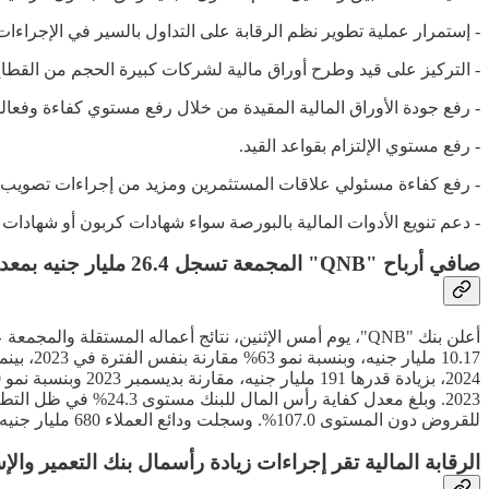
- إستمرار عملية تطوير نظم الرقابة على التداول بالسير في الإجراءات
- التركيز على قيد وطرح أوراق مالية لشركات كبيرة الحجم من القط
- رفع جودة الأوراق المالية المقيدة من خلال رفع مستوي كفاءة وفعال
- رفع مستوي الإلتزام بقواعد القيد.
- رفع كفاءة مسئولي علاقات المستثمرين ومزيد من إجراءات تصويب و
- دعم تنويع الأدوات المالية بالبورصة سواء شهادات كربون أو شهادات طاقة متجددة أو مشتقات ما
صافي أرباح "QNB" المجمعة تسجل 26.4 مليار جنيه بمعدل نمو 63%
للقروض دون المستوى 107.0%. وسجلت ودائع العملاء 680 مليار جنيه، في نهاية ديسمبر 2024 بزيادة قدرها 150 مليار جنيه، ونسبة نمو 28% مقارنة بديسمبر 2023 مدفوعة بالنمو في كافة مجالات الأنشطة.
الرقابة المالية تقر إجراءات زيادة رأسمال بنك التعمير وال