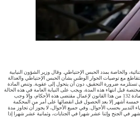
ي جبالي، على المادة 123 من مواد مشروع قانون الإجراءات الجنائية، والخاصة بمدد الحبس الإحتياطي. وقال وزير الشؤون النيابية
تتقاطع مع توصيات الحوار الوطني بشأن الحبس الإحتياطي والعدالة
ي تستلزمه ضرورة التحقيق، دون أن يتحول إلى عقوبة. وتنص المادة
المختصة قبل انتهاء هذه المدة، ويجب على النيابة العامة في هذه الحالة
أن تعرض أمر الحبس أو التدبير خلال خمسة أيام على الأكثر من تاريخ الإعلان بالإحالة إلى المحكمة المختصة وفقا لأحكام الفقرة الأولى من المادة 132 من هذا القانون لإعمال مقتضى هذه الأحكام، وإلا وجب
على خمسة أشهر إلا بعد الحصول قبل انقضائها على أمر من المحكمة
اء التدبير بحسب الأحوال. وفي جميع الأحوال، لا يجوز أن تجاوز مدة
أشهر في الجنح وإثنا عشر شهرا في الجنايات، وثمانية عشر شهرا إذا