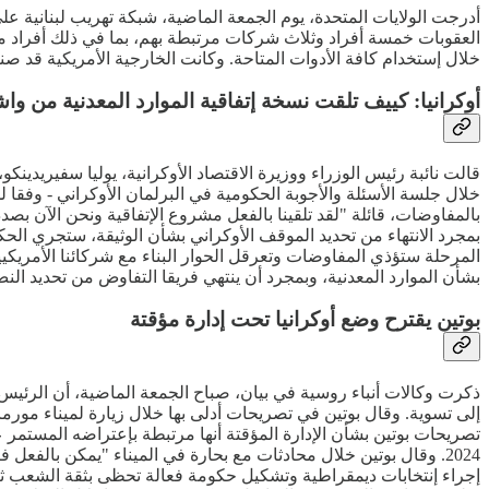
أدرجت الولايات المتحدة، يوم الجمعة الماضية، شبكة تهريب لبنانية
العقوبات خمسة أفراد وثلاث شركات مرتبطة بهم، بما في ذلك أفراد من
خلال إستخدام كافة الأدوات المتاحة. وكانت الخارجية الأمريكية قد صنفت
أوكرانيا: كييف تلقت نسخة إتفاقية الموارد المعدنية من وا
قالت نائبة رئيس الوزراء ووزيرة الاقتصاد الأوكرانية، يوليا سفيريدينك
خلال جلسة الأسئلة والأجوبة الحكومية في البرلمان الأوكراني - وفقا ل
بالمفاوضات، قائلة "لقد تلقينا بالفعل مشروع الإتفاقية ونحن الآن ب
بمجرد الانتهاء من تحديد الموقف الأوكراني بشأن الوثيقة، ستجري الح
المرحلة ستؤذي المفاوضات وتعرقل الحوار البناء مع شركائنا الأمريكي
بشأن الموارد المعدنية، وبمجرد أن ينتهي فريقا التفاوض من تحديد النص
بوتين يقترح وضع أوكرانيا تحت إدارة مؤقتة
ذكرت وكالات أنباء روسية في بيان، صباح الجمعة الماضية، أن الرئيس ا
إلى تسوية. وقال بوتين في تصريحات أدلى بها خلال زيارة لميناء مورما
تصريحات بوتين بشأن الإدارة المؤقتة أنها مرتبطة بإعتراضه المستمر 
2024. وقال بوتين خلال محادثات مع بحارة في الميناء "يمكن بالف
إجراء إنتخابات ديمقراطية وتشكيل حكومة فعالة تحظى بثقة الشعب ثم