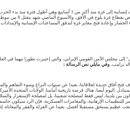
قال فيليب لازاريني، المفوض العام للأونروا، أنه لم تدخل أي مساعدات إنسان
نهاء الحصار وإعادة فتح معابر غزة لتدفق المساعدات الإنسانية والإمدا
 إلى مجلس الأمن القومي الإيراني، والتي إعتبرت تطورا مهما في العل
الد ترامب.
وفي مايلي نص الرسالة :
 فتح أفاق جديدة لعلاقاتنا، بعيدا عن سنوات النزاع وسوء التفاهم والم
تبادل. اليوم أيضا، هناك فرصة تاريخية أمامنا. الولايات المتحدة الأمي
لتعاون بين بلدينا، ليس فقط لمصلحة شعبينا، بل لمصلحة الإستقرار والس
مستمر للتنظيمات الإرهابية، والمغامرات العسكرية، فإن الرد سيكون حاس
ي شعب عظيم يستحق مستقبلا أفضل، بعيدا عن العزلة والفقر والمعاناة. 