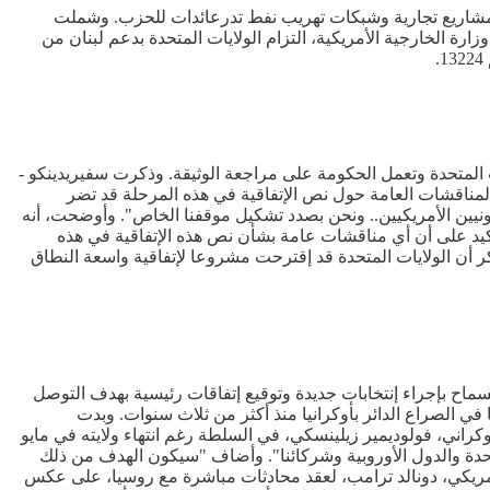
لى مشاريع تجارية وشبكات تهريب نفط تدرعائدات للحزب. وشملت
 الخارجية الأمريكية، التزام الولايات المتحدة بدعم لبنان من
ايات المتحدة وتعمل الحكومة على مراجعة الوثيقة. وذكرت سفيريدينكو -
ن المناقشات العامة حول نص الإتفاقية في هذه المرحلة قد تضر
ونيين الأمريكيين.. ونحن بصدد تشكيل موقفنا الخاص". وأوضحت، أنه
تأكيد على أن أي مناقشات عامة بشأن نص هذه الإتفاقية في هذه
ر أن الولايات المتحدة قد إقترحت مشروعا لإتفاقية واسعة النطاق
لسماح بإجراء إنتخابات جديدة وتوقيع إتفاقات رئيسية بهدف التوصل
في الصراع الدائر بأوكرانيا منذ أكثر من ثلاث سنوات. وبدت
كراني، فولوديمير زيلينسكي، في السلطة رغم انتهاء ولايته في مايو
لمتحدة والدول الأوروبية وشركائنا". وأضاف "سيكون الهدف من ذلك
أمريكي، دونالد ترامب، لعقد محادثات مباشرة مع روسيا، على عكس