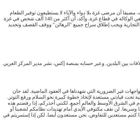
ية إلى غزة منذ أكثر من 3 أسابيع وهي أطول فترة منذ بدء الحرب، مضيفا أن مرضى غزة بلا دواء والآباء لا يستطيعون توفير الطعام
لأطفالهم والجوع يزداد. وأضاف فيليب لازاريني، أن خطر تفشي الأمراض بقطاع غزة يلوح في الأفق، والأسبوع الماضي شهد مقتل 8 من موظفي الوكالة في قطاع غزة. وأكد، أن أكثر من 140 ألف شخص في غزة
دات التجارية ويجب إطلاق سراح جميع "الرهائن" ووقف القصف وتجديد
اقات بين البلدين. وعبر حسابه بمنصة إكس، نشر مدير المركز العربي
واجهات غير الضرورية التي شهدناها في العقود الماضية. لقد حان
ركية تحت قيادتي مستعدة لإتخاذ خطوة كبيرة نحو السلام ورفع التوتر.
لام في الشرق الأوسط والعالم أجمع. لكنني أحذركم، إذا رفضتم هذه
ما وسريعا. لن نقف مكتوفي الأيدي أمام تهديدات نظامكم لشعبنا أو
إذا كنتم مستعدين للتفاوض، نحن مستعدون أيضا. لكن إذا إستمريتم في