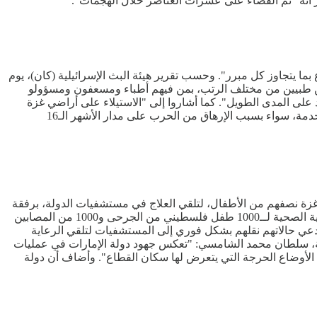
ور أنه "تم القضاء على عشرات العناصر خلال الهجمات".
ا يتجاوز كل مبرر". وحسب تقرير هيئة البث الإسرائيلية (كان)، يوم
صصين طبيين من مختلف الرتب، بمن فيهم أطباء ومسعفون ومسؤولو
د على المدى الطويل". كما أشاروا إلى "الاستيلاء على أراضي غزة
والدعوة إلى الإستيطان بها، في إنتهاك للقانون الدولي". ويعتقد أن الجيش الإسرائيلي يواجه مشكلة متزايدة، هي عدم حضور جنود الإحتياط للخدمة، سواء بسبب الإرهاق من الحرب على مدار الأشهر الـ16
شرون والتي حملت على متنها 81 جريحا ومريضا بالسرطان من قطاع غزة نصفهم من الأطفال، لتلقي العلاج في مستشفيات الدولة، برفقة
نحو 107 من أفراد عائلاتهم. ويأتي هذا الإخلاء العاجل تنفيذا لتوجيهات رئيس دولة الإمارات، الشيخ محمد بن زايد آل نهيان، بتقديم العلاج والرعاية الصحية لــ1000 طفل فلسطيني من الجرحى و1000 من المصابين
عي حالاتهم نقلهم بشكل فوري إلى المستشفيات لتلقي الرعاية
دولية، سلطان محمد الشامسي: "تعكس جهود دولة الإمارات في عمليات
ه الأوضاع الحرجة التي يتعرض لها سكان القطاع". وأضاف أن دولة