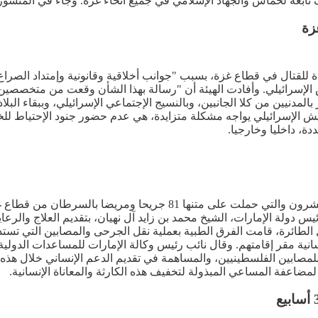
اف تابعة لحماس والجهاد الإسلامي في جميع أنحاء غزة. وجاء في المنش
زة
لقتال في قطاع غزة، بسبب "جوانب أخلاقية وقانونية وإمتداد الصراع بم
لجيش الإسرائيلي. وأفادت الهيئة أن "رسالة بهذا الشأن وقعت من متخ
نيين من كلا الجانبين، وبالنسيج الإجتماعي الإسرائيلي، وببقاء البلا
ة، داخليا وخارجيا.
وصلت دولة الإمارات، يوم الجمعة الماضية، طائرة الإخلاء الرابعة والع
ائرة، قامت الفرق الطبية بعملية نقل الجرحى والمصابين التي تستد
لإنسانية مقر إقامتهم. وقال نائب رئيس وكالة الإمارات للمساعدات ال
 للمصابين الفلسطينيين، والمساهمة في تقديم الدعم الإنساني خلال هذ
مضاعفة المساعي المبذولة لتخفيف هذه الكارثة والمعاناة الإنسانية.