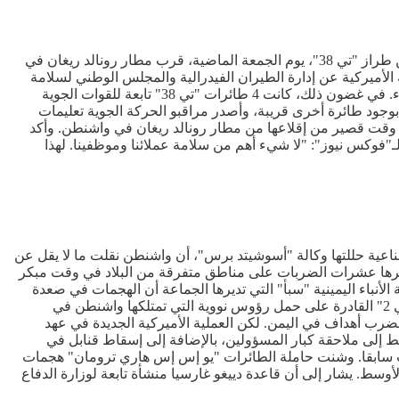
تجري إدارة الطيران الفيدرالية الأميركية تحقيقات، بعد أن كادت طائرة مدنية لشركة "دلتا" أن تصطدم في الجو بنفاثة تابعة للقوات الجوية من طراز "تي 38"، يوم الجمعة الماضية، قرب مطار رونالد ريغان في
دى بحياة 67 شخصا. ونقلت شبكة "فوكس نيوز" الإخبارية الأميركية عن إدارة الطيران الفيدرالية والمجلس الوطني لسلامة
النقل، أن طائرة "دلتا"، وهي من طراز "إيرباص إيه 319"، كانت متجهة إلى مينيابوليس، وحصلت على تصريح للإقلاع حوالي الساعة 3:15 مساء. في غضون ذلك، كانت 4 طائرات "تي 38" تابعة للقوات الجوية
يد بوجود طائرة أخرى قريبة، وأصدر مراقبو الحركة الجوية تعليمات
عد وقت قصير من إقلاعها من مطار رونالد ريغان في واشنطن. وأكد
ـ"فوكس نيوز": "لا شيء أهم من سلامة عملائنا وموظفينا. لهذا
ندي. وكشفت صور للأقمار الصناعية حللتها وكالة "أسوشيتد برس"، أن واشنطن نقلت ما لا يقل عن
 وآخرها عشرات الضربات على مناطق متفرقة من البلاد في وقت مبكر
باء اليمينية "سبأ" التي تديرها الجماعة أن الهجمات في صعدة
أسفرت عن مقتل شخص وإصابة 4. وكانت 3 قاذفات "بي 3" شوهدت في القاعدة، بوقت سابق من هذا الأسبوع. وهذا يعني أن ربع قاذفات "بي 2" القادرة على حمل رؤوس نووية التي تمتلكها واشنطن في
لعام الماضي، إستخدمت إدارة الرئيس الأميركي السابق، جو بايدن، قاذفات "بي 2" بقنابل تقليدية، لضرب أهداف في اليمن. لكن العملية الأميركية الجديدة في عهد
ط إلى ملاحقة كبار المسؤولين، بالإضافة إلى إسقاط قنابل في
ب سابقا. وشنت حاملة الطائرات "يو إس إس هاري ترومان" هجمات
سط. يشار إلى أن قاعدة دييغو غارسيا منشأة تابعة لوزارة الدفاع