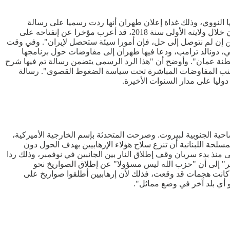
 النووي، وذلك غداة إعلان طهران أنها ردت رسميا على رسالة
الرئيس الأمريكي التي دعا فيها إلى إجراء مفاوضات. وكان الملياردير الجمهوري الذي سحب بلده في خطوة أحادية من الإتفاق الدولي مع إيران خلال ولايته الأولى سنة 2018، قد أعرب مؤخرا عن إنفتاحه على
كن إن لم نتوصل إلى حل، فإن أمورا سيئة ستحصل لإيران". وفي وقت
ي، دونالد ترامب، ودعا فيها طهران إلى مفاوضات حول برنامجها
سلطنة عمان". وأوضح أن "هذا الرد الرسمي يتضمن رسالة تم فيها شرح
تجنب المفاوضات المباشرة تحت سياسة الضغوط القصوى". رسالة
ليا على مدار السنوات الأخيرة.
احية الجنوبية لبيروت. وصرحت المتحدثة بإسم الخارجية الأميركية،
لحة اللبنانية أن تنزع سلاح هؤلاء الإرهابيين بهدف الحول دون
منذ بدء سريان وقف إطلاق النار بين الجانبين في نوفمبر، وذلك ردا
ر" إلى أن "حزب الله ليس مسؤولا" عن إطلاق الصواريخ نحو
كانت هجمات قد وقعت، فذلك لأن إرهابيين أطلقوا صواريخ على
و أي بلد آخر في وضع مماثل".