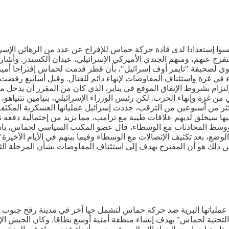
وا إستعدادا لدى قادة حركة حماس للإفراج عن عدد من الرهائن الإسرائي
تفرج عنهم، ومنهم الجندي الأميركي الإسرائيلي، عيدان ألكسندر. وأش
توى لصحيفة "تايمز أوف إسرائيل"، بأن قطر قدمت لحماس إقتراحا أمير
هدوء في غزة واستئناف المفاوضات لإنهاء دائم للقتال. وقبل أسابيع ر
من غزة وإنهاء الحرب. لكن رئيس الوزراء الإسرائيلي، بنيامين نتنياهو،
ليها سيخلق لديهم علاقات طيبة مع ترامب، مما يزيد من إحتمالية دفعه نت
 ووسط المحادثات مع الوسطاء، قال عضو المكتب السياسي لحماس، باس
 الوضع، بعد تكثيف الإتصالات مع الوسطاء وفيما بينهم في الأيام الأخي
م من ذلك هو أن المقترح يهدف إلى استئناف المفاوضات بشأن المرحلة ال
عملياتها البرية ضد حركة حماس لتشمل حيا آخر في مدينة رفح جنوب
ة التحتية لحماس" بهدف إنشاء منطقة أمنية أوسع نطاقا. وكان الجيش 