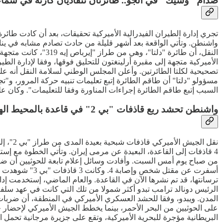
صدام "وشيك" في الجو.. طائرتان تتفاديان كارثة في سما
الأميركية متجهة إلى مقبرة أرلينغتون للتحليق فوقها، وفقا لإدارة الطير
تصحيحية لكلتا الطائرتين. وأعلن المجلس الوطني لسلامة النقل أنه ع
مسؤولو "دلتا" أن طاقم الطائرة إتبع تعليمات تنبيه حركة المرور، و"
السبب إتبع طاقم الطائرة إجراءات المناورة وفقا للتعليمات". وكان على متن رحلة "دلتا" 131 راكب
واشنطن تحشد ربع قاذفات "بي 2" في قاعدة بالمحيط الهندي
نقل ال
4 قاذفات إلى القاعدة، البعيدة عن مرمى إيران. وتأتي الخطوة مع 
من صباح يوم أمس السبت. وأفادت وسائل إعلام تابعة للحوثيين أن ضر
الرئيس دونالد ترامب تبدو أكثر شمولا من تلك التي كانت في عهد سلف
المدن. ويبدو، وفقا للحشد العسكري الأميركي في المنطقة، أن ضربا
على الحوثيين من البحر الأحمر، بينما يخطط الجيش الأميركي لإحضار ح
البريطانية مؤجرة للبحرية الأميركية، وتقع على جزيرة مرجانية تحمل ا