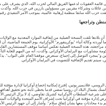
 على قائمة العقوبات لدعمها الفريق المالي لحزب الله، الذي يشرف ع
 عائلات وشركاء مقربين من مسؤولين بارزين في حزب الله. وأكدت وزارة
 حزب الله سابقا منظمة إرهابية عالمية، بموجب الأمر التنفيذي رقم 13224.
شنطن وتراجعها
و، أن بلادها تلقت النسخة العملية من إتفاقية الموارد المعدنية مع الول
ما أوردته وكالة أنباء "يوكرينفورم" الأوكرانية، يوم الجمعة الماضية، أ
صدد مراجعته، هذه النسخة العملية تعكس أساسا موقف المستشارين القان
كومة مشاورات مع البرلمان الأوكراني. وأكدت، أنه من المهم للغاية ال
ين و"بمجرد التوصل إلى إجماع، سنعرض موقفنا العام على النواب". يذك
، سيتم تقديم الإتفاقية للتصويت في البرلمان الأوكراني.
لروسي، فلاديمير بوتين، إقترح إمكانية إخضاع أوكرانيا لإدارة مؤقتة ل
نسك بشمال البلاد أن روسيا تمضي قدما بخطى ثابتة نحو تحقيق أهدافها 
على شرعية السلطات الأوكرانية كشريك تفاوضي، إذ لا يزال الرئيس الأو
عل فرض إدارة مؤقتة في أوكرانيا تحت إشراف الأمم المتحدة والولايات ا
 بدء محادثات معها بشأن إتفاق سلام". وأشار إلى أن جهود الرئيس ال