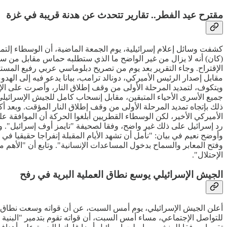
مقترح عيد الفطر.. تقارير تتحدث عن هدنة قريبة في غزة
كشفت وسائل إعلام إسرائيلية، يوم الجمعة الماضية، أن الوسطاء إلتمس
(كان) أنه لا يزال من غير الواضح ما الذي ستطلبه حماس مقابل من س
الإقتراح. وجاء التقرير بعد يوم من تصريح دبلوماسي عربي رفيع المس
مقابل إصدار الرئيس الأميركي، دونالد ترامب، بيانا يدعو فيه إلى ال
جميع الأسرى الأحياء المتبقين، مقابل إنسحاب كامل للجيش الإسرائيلي 
الأميركي الأخير، لكن الوسطاء القطريين أبلغوا الحركة أن الموافقة ع
رد إسرائيل على ذلك غير واضح، وفقا لصحيفة "تايمز أوف إسرائيل".
وأوضح نعيم في بيان: "نأمل أن تشهد الأيام المقبلة إنفراجا حقيقيا في
وفتح المعابر والسماح بدخول المساعدات الإنسانية". وتابع أن "الأه
الإحتلال".
الجيش الإسرائيلي يوسع نطاق العملية البرية في رفح
أعلن الجيش الإسرائيلي، يوم أمس السبت، عن أن قواته وسعت نطاق 
للتواصل الإجتماعي، مساء أمس السبت، أن قواته تقوم بتدمير "البني