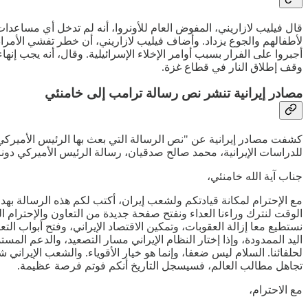
أجبروا على الفرار بسبب أوامر الإخلاء الإسرائيلية. وقال، أنه يجب إ
وقف إطلاق النار في قطاع غزة.
مصادر إيرانية تنشر نص رسالة ترامب إلى خامنئي
كشفت مصادر إيرانية عن "نص الرسالة التي بعث بها الرئيس الأميركي"
للدراسات الإيرانية، محمد صالح صدقيان، رسالة الرئيس الأميركي دون
جناب آية الله خامنئي،
مع الإحترام لمكانة قيادتكم ولشعب إيران، أكتب لكم هذه الرسالة بهدف
الوقت لنترك وراءنا العداء ونفتح صفحة جديدة من التعاون والإحترام الم
نستطيع معا إزالة العقوبات، وتمكين الاقتصاد الإيراني، وفتح أبواب ا
اليد الممدودة، وإذا إختار النظام الإيراني مسار التصعيد، والدعم ال
لحلفائنا. السلام ليس ضعفا، وإنما هو خيار الأقوياء. والشعب الإيران
تجاهل مطالب العالم، فسيسجل التاريخ أنكم فوتم فرصة عظيمة.
مع الاحترام،