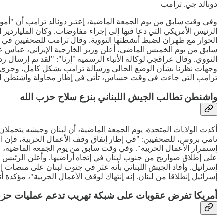
دونالد جي. ترامب
وفي وقت سابق من يوم الجمعة الماضية، إعتبر دونالد ترامب أن "أمور
الحوار مع طهران لضبط أنشطتها النووية. وقال ترامب للصحفيين في 
سابق من يوم الخميس الماضي، أعلن وزير الخارجية الإيراني، عباس عر
النووي. وقال عراقجي لوكالة الأنباء الرسمية "إرنا": "لقد تم إرسا
وجهات نظرنا بشأن الوضع الحالي ورسالة ترامب بشكل كامل، وجرى ن
ترامب التي جاءت في وقت حساس، تأتي في إطار محاولة واشنطن لدفع إي
واشنطن تطالب الجيش اللبناني بنزع سلاح حزب الله
أكدت الولايات المتحدة، يوم الجمعة الماضية، أن لبنان وجيشه يتحملا
تامي بروس، للصحفيين: "في إطار إتفاق وقف الأعمال الحربية، فإن الح
إستمرار الأعمال الحربية". وفي وقت سابق من يوم الجمعة الماضية، قص
على إطلاق صواريخ من جنوب لبنان في إتجاه أراضيها. وأعلن الرئيس
إسرائيل. وأفاد الجيش اللبناني بأنه عثر في جنوب لبنان على منصات
إسرائيل إنطلاقا من لبنان. إنه إنتهاك لوقف الأعمال الحربية"، مؤكدة 
أمريكا تفرض عقوبات على شبكة تهريب تدعم عمليات حزب ا