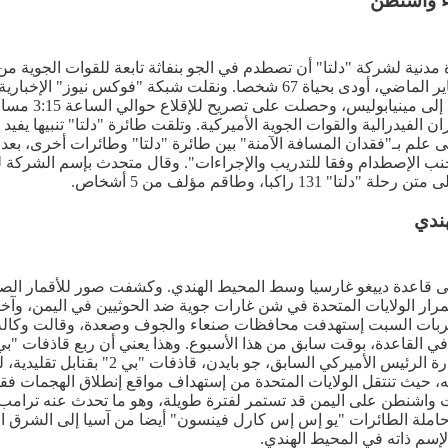
ء واشنطن
واشنطن. وتأتي الواقعة بعد أشهر قليلة من حادث تصادم مشابه في يناير الماضي، أو
ان الفيدرالية والقوات الجوية الأميركية. وتلقت طائرة "دلتا" تنبيها يف
لى علم بـ"فقدان المسافة الآمنة" بين طائرة "دلتا" وطائرات أخرى، ب
تجنب الإصطدام وفقا للتدريب والإجراءات". وقال متحدث بإسم الشركة ل
ا، وطاقم مؤلف من 5 أشخاص.
جيش الأميركي قاذفات شبحية بعيدة المدى من طراز "بي 2"، إلى قاعدة دييغو غارسيا وسط المحيط اله
إستمرار الولايات المتحدة في شن غارات جوية ضد الحوثيين في اليمن،
بات السبت إستهدفت محافظات صنعاء والجوف وصعدة، وقالت وكالة الأن
ترسانتها، قد تم نشرها الآن في القاعدة. وا
ه، حيث تنتقل الولايات المتحدة من إستهداف مواقع إنطلاق الهجمات فق
ت واشنطن على اليمن قد تستمر لفترة طويلة، وهو ما تحدث عنه ترام
املة الطائرات "يو إس إس كارل فينسون" أيضا من آسيا إلى الشرق الأو
لإسم ذاته في المحيط الهندي.