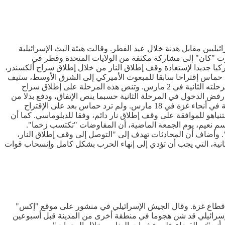
ليين مقابل هدنة خلال عيد الفطر. وقالت هيئة البث الإسرائيلية
ارت "كان" إلى مشاركة مكثفة من الولايات المتحدة وقطر في
كيا جديدا لإستعادة وقف إطلاق النار من خلال إطلاق سراح ألكسندر،
فضت حماس إقتراحا سابقا للمبعوث الأميركي إلى الشرق الأوسط، ستيف
ويتكوف، لتمديد المرحلة الأولى من وقف إطلاق النار، وأصرت على الإلتزام بشروط الإتفاق الموقع في يناير، الذي كان من المقرر أن يدخل مرحلته الثانية في 2 مارس. وتنص هذه المرحلة على إطلاق سراح
 رفض الدخول في المرحلة الثانية حسبما ينص الإتفاق، ودفع بدلا من
ذلك بإتجاه تمديد المرحلة الأولى من وقف إطلاق النار المؤقت. وبعد أكثر من أسبوعين من الترقب، جددت إسرائيل عملياتها العسكرية المكثفة في أنحاء غزة في 18 مارس. ولم ترد حماس بعد على الإقتراح
نياهو للموافقة على وقف إطلاق نار دائم، وفقا للدبلوماسي. كما أن
م نعيم، يوم الجمعة الماضية، أن المفاوضات "تكتسب زخما".
رة". وأضاف أن المحادثات تهدف إلى "التوصل إلى وقف إطلاق النار،
ثانية، التي يجب أن تؤدي إلى إنهاء الحرب بشكل كامل وإنسحاب قوات
 قطاع غزة. وقال الجيش الإسرائيلي في منشور على موقع "إكس"
الإسرائيلي قد شن هجوما في منطقة أخرى من المدينة قبل أسبوعين