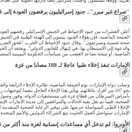
تقريبا. ووفقا للمنشور، واصلت إسرائيل أيضا غاراتها الجوية على أهد
"صراع غير مبرر".. جنود إسرائيليون يرفضون العودة إلى غ
أعلن العشرات من جنود الإحتياط في الجيش الإسرائيلي رفضهم العودة ل
الجمعة الماضية، فإن هؤلاء الجنود ينتمون إلى الهيئة الطبية في ا
صحة نفسية وممرضون". وقال جنود الإحتياط أن الحرب "تلحق الضرر بالمد
الماضية، أو نتيجة تصاعد الغضب من سياسات الحكومة اليمينية المتشدد
الإمارات تنفذ إخلاء طبيا عاجلا لـ 188 مصابا من غزة
بأمراض السرطان من قطاع غزة في مستشفيات الدولة. وفور وصول الط
الصحية، فيما تم نقل بقية الحالات والمرافقين إلى مدينة الإمارات ا
الإخلاء الطبي المتواصلة حرصها على توفير الرعاية الصحية المتقدمة
الإمارات ستواصل العمل الحثيث مع الشركاء الدوليين والأمم المتحدة ل
الأونروا: لم تدخل أي مساعدات إنسانية لغزة منذ أكثر من 3 أسابيع