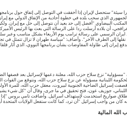
ا سيئة" ستحصل لإيران إذا أخفقت في التوصل إلى إتفاق حول برنامجها
المكتب البيضاوي "أفضل إلى حد بعيد أن نتوصل إلى حل مع إيران. ول
اقجي، أن بلاده أرسلت ردا على الرسالة التي بعث بها الرئيس الأميرك
ل رد ايران الرسمي على رسالة ترامب يوم الأربعاء بشكل مناسب وعبر 
قلها إلى الطرف الآخر". وأضاف: "سياسة طهران لا تزال تتمثل في 
ران إلى طاولة المفاوضات بشأن برنامجها النووي، الذي أثار قلقا دو
ن "مسؤولية" نزع سلاح حزب الله، معلنة دعمها لإسرائيل بعد قصفها الض
كومة اللبنانية مسؤولة عن نزع سلاح حزب الله، ونتوقع من القوات المس
فت إسرائيل الضاحية الجنوبية لبيروت، معقل حزب الله، للمرة الأولى 
 اللبناني، جوزيف عون، فتح تحقيق في ما جرى، وقال أن "كل شيء يشي
 إطلاق صواريخ استخدمت لإستهداف اسرائيل. وأضافت تامي بروس "إذا 
أنه كان من واجب إسرائيل "أن ترد، كما كانت ستفعل الولايات المتحدة أ
لله المالية